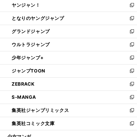
ヤンジャン！
く
で
ィ
い
新
開
ン
ウ
し
となりのヤングジャンプ
く
ド
ィ
い
新
ウ
ン
ウ
し
グランドジャンプ
で
ド
ィ
い
新
開
ウ
ン
ウ
し
ウルトラジャンプ
く
で
ド
ィ
い
新
開
ウ
ン
ウ
し
少年ジャンプ+
く
で
ド
ィ
い
新
開
ウ
ン
ウ
し
ジャンプTOON
く
で
ド
ィ
い
新
開
ウ
ン
ウ
し
ZEBRACK
く
で
ド
ィ
い
新
開
ウ
ン
ウ
し
S-MANGA
く
で
ド
ィ
い
新
開
ウ
ン
ウ
し
集英社ジャンプリミックス
く
で
ド
ィ
い
新
開
ウ
ン
ウ
し
集英社コミック文庫
く
で
ド
ィ
い
新
開
ウ
ン
ウ
し
少女マンガ
く
で
ド