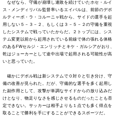
なぜなら、守備が崩壊し連敗を続けていたホセ・ルイ
ス・メンディリバル監督率いるエイバルは、前節のデポ
ルティーボ・ラ・コルーニャ戦から、サイドの選手を起
用しない５－３－２、もしくは３－５－２の守備を重視
したシステムで戦っていたからだ。２トップには、シス
テム変更以前から起用されている前線で体の張れる体格
のあるFWセルジ・エンリッチとキケ・ガルシアがおり、
乾はジョーカーとして途中出場で起用される可能性が高
いと思っていた。
確かにデポル戦は新システムで０対０と引き分け、守
備の改善が見られた。だが、守備的な選手を多く起用し
た副作用として、攻撃が単調なサイドからの放り込みだ
けとなり、物足りなさを感じさせるものだったことも否
定できない。サッカーは相手よりも１点でも多く得点を
取ることで勝利を手にすることができるスポーツだ。