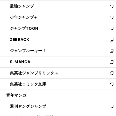
ン
ウ
し
最強ジャンプ
ド
ィ
い
新
ウ
ン
ウ
し
少年ジャンプ+
で
ド
ィ
い
新
開
ウ
ン
ウ
し
ジャンプTOON
く
で
ド
ィ
い
新
開
ウ
ン
ウ
し
ZEBRACK
く
で
ド
ィ
い
新
開
ウ
ン
ウ
し
ジャンプルーキー！
く
で
ド
ィ
い
新
開
ウ
ン
ウ
し
S-MANGA
く
で
ド
ィ
い
新
開
ウ
ン
ウ
し
集英社ジャンプリミックス
く
で
ド
ィ
い
新
開
ウ
ン
ウ
し
集英社コミック文庫
く
で
ド
ィ
い
新
開
ウ
ン
ウ
し
青年マンガ
く
で
ド
ィ
い
開
ウ
ン
ウ
週刊ヤングジャンプ
く
で
ド
ィ
新
開
ウ
ン
し