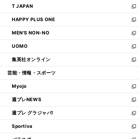
ン
ウ
し
T JAPAN
く
で
ド
ィ
い
新
開
ウ
ン
ウ
し
HAPPY PLUS ONE
く
で
ド
ィ
い
新
開
ウ
ン
ウ
し
MEN'S NON-NO
く
で
ド
ィ
い
新
開
ウ
ン
ウ
し
UOMO
く
で
ド
ィ
い
新
開
ウ
ン
ウ
し
集英社オンライン
く
で
ド
ィ
い
新
開
ウ
ン
ウ
し
芸能・情報・スポーツ
く
で
ド
ィ
い
開
ウ
ン
ウ
Myojo
く
で
ド
ィ
新
開
ウ
ン
し
週プレNEWS
く
で
ド
い
新
開
ウ
ウ
し
週プレ グラジャパ!
く
で
ィ
い
新
開
ン
ウ
し
Sportiva
く
ド
ィ
い
新
ウ
ン
ウ
し