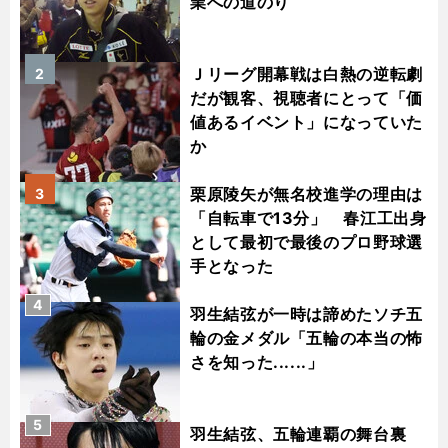
業への道のり
Ｊリーグ開幕戦は白熱の逆転劇
2
だが観客、視聴者にとって「価
値あるイベント」になっていた
か
栗原陵矢が無名校進学の理由は
3
「自転車で13分」 春江工出身
として最初で最後のプロ野球選
手となった
4
羽生結弦が一時は諦めたソチ五
輪の金メダル「五輪の本当の怖
さを知った......」
5
羽生結弦、五輪連覇の舞台裏