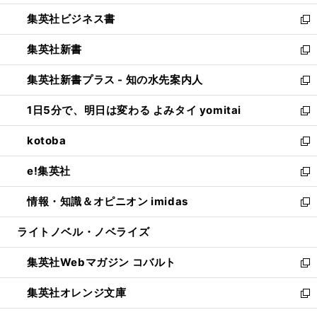
開
ウ
ン
し
集英社ビジネス書
く
で
ド
い
新
開
ウ
ウ
し
集英社新書
く
で
ィ
い
新
開
ン
ウ
し
集英社新書プラス - 知の水先案内人
く
ド
ィ
い
新
ウ
ン
ウ
し
1日5分で、明日は変わる よみタイ yomitai
で
ド
ィ
い
新
開
ウ
ン
ウ
し
kotoba
く
で
ド
ィ
い
新
開
ウ
ン
ウ
し
e!集英社
く
で
ド
ィ
い
新
開
ウ
ン
ウ
し
情報・知識＆オピニオン imidas
く
で
ド
ィ
い
新
開
ウ
ン
ウ
し
ライトノベル・ノベライズ
く
で
ド
ィ
い
開
ウ
ン
ウ
集英社Webマガジン コバルト
く
で
ド
ィ
新
開
ウ
ン
し
集英社オレンジ文庫
く
で
ド
い
新
開
ウ
ウ
し