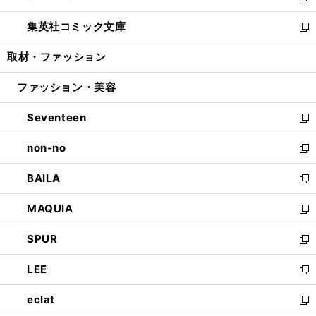
開
ウ
ン
ウ
し
集英社コミック文庫
く
で
ド
ィ
い
新
開
ウ
ン
ウ
し
取材・ファッション
く
で
ド
ィ
い
開
ウ
ン
ウ
ファッション・美容
く
で
ド
ィ
開
ウ
ン
Seventeen
く
で
ド
新
開
ウ
し
non-no
く
で
い
新
開
ウ
し
BAILA
く
ィ
い
新
ン
ウ
し
MAQUIA
ド
ィ
い
新
ウ
ン
ウ
し
SPUR
で
ド
ィ
い
新
開
ウ
ン
ウ
し
LEE
く
で
ド
ィ
い
新
開
ウ
ン
ウ
し
eclat
く
で
ド
ィ
い
新
開
ウ