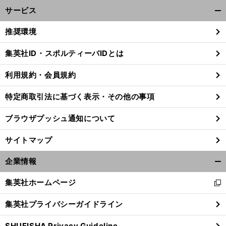
サービス
開
く/
推奨環境
閉
じ
集英社ID・スポルティーバIDとは
る
利用規約・会員規約
特定商取引法に基づく表示・その他の事項
ブラウザプッシュ通知について
サイトマップ
企業情報
開
く/
集英社ホームページ
新
閉
。
落
」
前
し
じ
へ
集英社プライバシーガイドライン
い
る
ウ
SHUEISHA Privacy Guideline