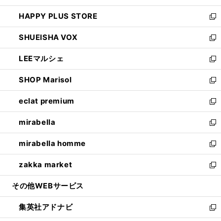
ン
ウ
し
HAPPY PLUS STORE
ド
ィ
い
新
ウ
ン
ウ
し
SHUEISHA VOX
で
ド
ィ
い
新
開
ウ
ン
ウ
し
LEEマルシェ
く
で
ド
ィ
い
新
開
ウ
ン
ウ
し
SHOP Marisol
く
で
ド
ィ
い
新
開
ウ
ン
ウ
し
eclat premium
く
で
ド
ィ
い
新
開
ウ
ン
ウ
し
mirabella
く
で
ド
ィ
い
新
開
ウ
ン
ウ
し
mirabella homme
く
で
ド
ィ
い
新
開
ウ
ン
ウ
し
zakka market
く
で
ド
ィ
い
新
開
ウ
ン
ウ
し
その他WEBサービス
く
で
ド
ィ
い
開
ウ
ン
ウ
集英社アドナビ
く
で
ド
ィ
新
開
ウ
ン
し