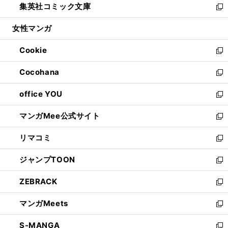
集英社コミック文庫
く
で
ド
ィ
い
新
開
ウ
ン
ウ
し
女性マンガ
く
で
ド
ィ
い
開
ウ
ン
ウ
Cookie
く
で
ド
ィ
新
開
ウ
ン
し
Cocohana
く
で
ド
い
新
開
ウ
ウ
し
office YOU
く
で
ィ
い
新
開
ン
ウ
し
マンガMee公式サイト
く
ド
ィ
い
新
ウ
ン
ウ
し
リマコミ
で
ド
ィ
い
新
開
ウ
ン
ウ
し
ジャンプTOON
く
で
ド
ィ
い
新
開
ウ
ン
ウ
し
ZEBRACK
く
で
ド
ィ
い
新
開
ウ
ン
ウ
し
マンガMeets
く
で
ド
ィ
い
新
開
ウ
ン
ウ
し
S-MANGA
く
で
ド
ィ
い
新