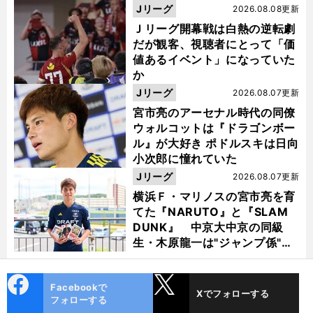
督・佐々木則夫
Jリーグ
2026.08.08更新
Ｊリーグ開幕戦は白熱の逆転劇
だが観客、視聴者にとって「価
値あるイベント」になっていた
か
Jリーグ
2026.08.07更新
宮市亮のアーセナル時代の同僚
ウォルコットは『ドラゴンボー
ル』が大好き ポドルスキは日向
小次郎に憧れていた
Jリーグ
2026.08.07更新
横浜Ｆ・マリノスの宮市亮を育
てた『NARUTO』と『SLAM
DUNK』 中京大中京の同級
生・木原龍一は"ジャンプ係"だ
った
cebo
X
Facebookで
Xでフォローする
ok
フォローする