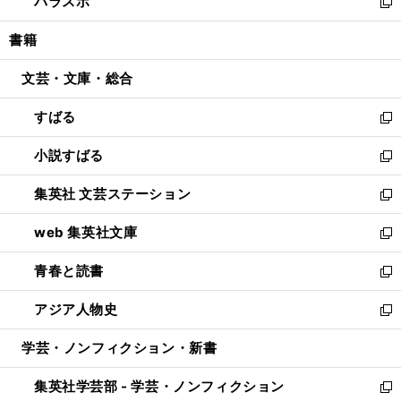
パラスポ
で
ド
ィ
い
新
開
ウ
ン
ウ
し
書籍
く
で
ド
ィ
い
開
ウ
ン
ウ
文芸・文庫・総合
く
で
ド
ィ
開
ウ
ン
すばる
く
で
ド
新
開
ウ
し
小説すばる
く
で
い
新
開
ウ
し
集英社 文芸ステーション
く
ィ
い
新
ン
ウ
し
web 集英社文庫
ド
ィ
い
新
ウ
ン
ウ
し
青春と読書
で
ド
ィ
い
新
開
ウ
ン
ウ
し
アジア人物史
く
で
ド
ィ
い
新
開
ウ
ン
ウ
し
学芸・ノンフィクション・新書
く
で
ド
ィ
い
開
ウ
ン
ウ
集英社学芸部 - 学芸・ノンフィクション
く
で
ド
ィ
新