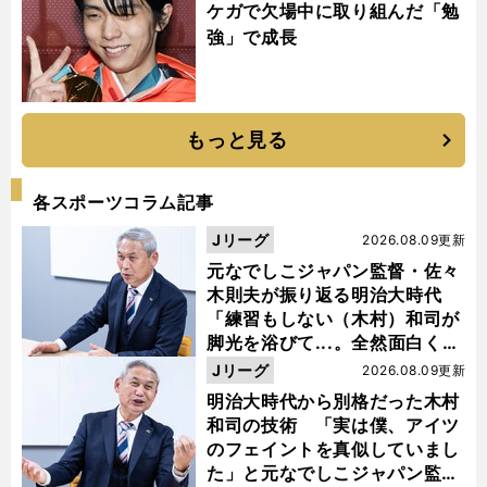
ケガで欠場中に取り組んだ「勉
強」で成長
もっと見る
各スポーツコラム記事
Jリーグ
2026.08.09更新
元なでしこジャパン監督・佐々
木則夫が振り返る明治大時代
「練習もしない（木村）和司が
脚光を浴びて...。全然面白くな
い４年間でした」
Jリーグ
2026.08.09更新
明治大時代から別格だった木村
和司の技術 「実は僕、アイツ
のフェイントを真似していまし
た」と元なでしこジャパン監