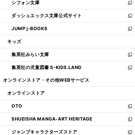
シフォン文庫
く
で
ィ
い
新
開
ン
ウ
し
ダッシュエックス文庫公式サイト
く
ド
ィ
い
新
ウ
ン
ウ
し
JUMP j-BOOKS
で
ド
ィ
い
新
開
ウ
ン
ウ
し
キッズ
く
で
ド
ィ
い
開
ウ
ン
ウ
集英社みらい文庫
く
で
ド
ィ
新
開
ウ
ン
し
集英社の児童図書 S-KIDS.LAND
く
で
ド
い
新
開
ウ
ウ
し
オンラインストア・
その他WEBサービス
く
で
ィ
い
開
ン
ウ
オンラインストア
く
ド
ィ
ウ
ン
OTO
で
ド
新
開
ウ
し
SHUEISHA MANGA-ART HERITAGE
く
で
い
新
開
ウ
し
ジャンプキャラクターズストア
く
ィ
い
新