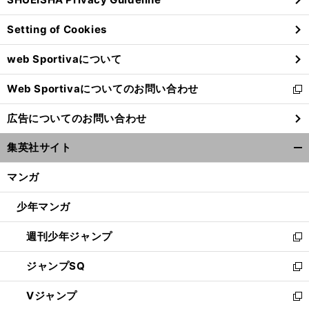
ィ
ン
Setting of Cookies
ド
ウ
web Sportivaについて
で
開
Web Sportivaについてのお問い合わせ
く
新
し
広告についてのお問い合わせ
い
ウ
集英社サイト
ィ
開
ン
く/
マンガ
ド
閉
ウ
じ
少年マンガ
で
る
開
週刊少年ジャンプ
く
新
し
ジャンプSQ
い
新
ウ
し
Vジャンプ
ィ
い
新