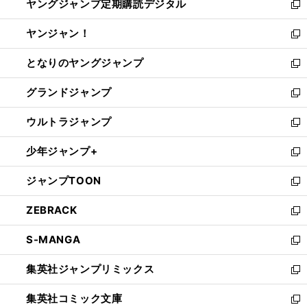
ヤングジャンプ定期購読デジタル
く
で
ド
い
新
開
ウ
ウ
し
ヤンジャン！
く
で
ィ
い
新
開
ン
ウ
し
となりのヤングジャンプ
く
ド
ィ
い
新
ウ
ン
ウ
し
グランドジャンプ
で
ド
ィ
い
新
開
ウ
ン
ウ
し
ウルトラジャンプ
く
で
ド
ィ
い
新
開
ウ
ン
ウ
し
少年ジャンプ+
く
で
ド
ィ
い
新
開
ウ
ン
ウ
し
ジャンプTOON
く
で
ド
ィ
い
新
開
ウ
ン
ウ
し
ZEBRACK
く
で
ド
ィ
い
新
開
ウ
ン
ウ
し
S-MANGA
く
で
ド
ィ
い
新
開
ウ
ン
ウ
し
集英社ジャンプリミックス
く
で
ド
ィ
い
新
開
ウ
ン
ウ
し
集英社コミック文庫
く
で
ド
ィ
い
新