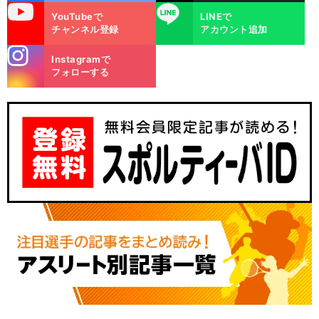
uTube
LINE
YouTubeで
LINEで
チャンネル登録
アカウント追加
stagra
Instagramで
m
フォローする