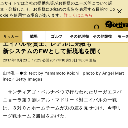
当サイトでは当社の提携先等がお客様のニーズ等について調
査・分析したり、お客様にお勧めの広告を表⽰する⽬的で Co
閉じ
okie を使⽤する場合があります。
詳しくはこちら
る
マイペ
web Sportiva (webスポルティーバ)
検索
メニュ
we
ー
サッカーの記事一覧
海外サッカー
海外サッカー
b
ジ
サッカー
競馬
ゴルフ
その他球技
その他競技
モー
ス
エイバル乾貴士、レアルに完敗も
ポ
新システムのFWとして新境地を開く
ル
テ
2017年10月23日 17:25 公開
2017年10月23日 18:04 更新
ィ
ー
山本孔一●文 text by Yamamoto Koichi photo by Angel Mart
バ
inez／Getty Images
サンティアゴ・ベルナベウで行なわれたリーガエスパ
ニョーラ第９節レアル・マドリード対エイバルの一戦
は、３対０とホームチームが力の差を見せつけ、今季リ
ーグ戦ホーム２勝目をあげた。