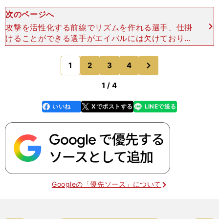
次のページへ
攻撃を活性化する前線でリズムを作れる選手、仕掛
けることができる選手がエイバルには欠けており、
相手守備を剥がすことのできる力を持つ乾は、その
条件を満たしている選手のひとりだと思われる。だ
次
1
2
3
4
のページへ
が、欧州にきてか
1 / 4
いいね
Xでポストする
LINEで送る
line
faceboo
x
k
Googleの「優先ソース」について