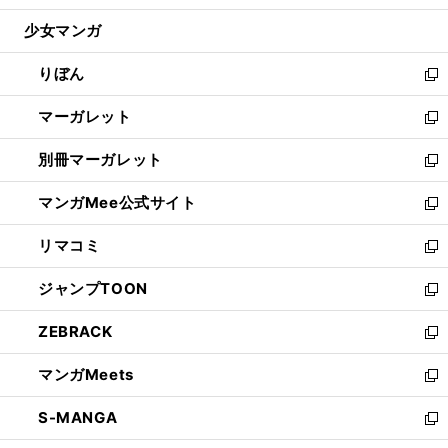
開
ウ
ン
ウ
し
少女マンガ
く
で
ド
ィ
い
開
ウ
ン
ウ
りぼん
く
で
ド
ィ
新
開
ウ
ン
し
マーガレット
く
で
ド
い
新
開
ウ
ウ
し
別冊マーガレット
く
で
ィ
い
新
開
ン
ウ
し
マンガMee公式サイト
く
ド
ィ
い
新
ウ
ン
ウ
し
リマコミ
で
ド
ィ
い
新
開
ウ
ン
ウ
し
ジャンプTOON
く
で
ド
ィ
い
新
開
ウ
ン
ウ
し
ZEBRACK
く
で
ド
ィ
い
新
開
ウ
ン
ウ
し
マンガMeets
く
で
ド
ィ
い
新
開
ウ
ン
ウ
し
S-MANGA
く
で
ド
ィ
い
新
開
ウ
ン
ウ
し