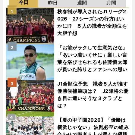
今日
昨日
週間
月間
秋春制が導入されたJ1リーグ2
1
026－27シーズンの行方はい
かに!? ５人の識者が全順位を
大胆予想
「お前がラクして生意気だな」
2
「あいつ若いくせに」厳しい言
葉を浴びせられるも佐藤慎太郎
が貫いた誇りとファンへの思い
J1全順位予想 識者５人が推す
3
優勝候補筆頭は？ J2降格の憂
き目に遭いそうな３クラブと
は？
4
【夏の甲子園2026】「優勝は
横浜じゃない」 波乱必至の組み
合わせで識者５人が選んだ優勝