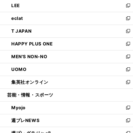
し
LEE
く
で
ド
ィ
い
新
開
ウ
ン
ウ
し
eclat
く
で
ド
ィ
い
新
開
ウ
ン
ウ
し
T JAPAN
く
で
ド
ィ
い
新
開
ウ
ン
ウ
し
HAPPY PLUS ONE
く
で
ド
ィ
い
新
開
ウ
ン
ウ
し
MEN'S NON-NO
く
で
ド
ィ
い
新
開
ウ
ン
ウ
し
UOMO
く
で
ド
ィ
い
新
開
ウ
ン
ウ
し
集英社オンライン
く
で
ド
ィ
い
新
開
ウ
ン
ウ
し
芸能・情報・スポーツ
く
で
ド
ィ
い
開
ウ
ン
ウ
Myojo
く
で
ド
ィ
新
開
ウ
ン
し
週プレNEWS
く
で
ド
い
新
開
ウ
ウ
し
く