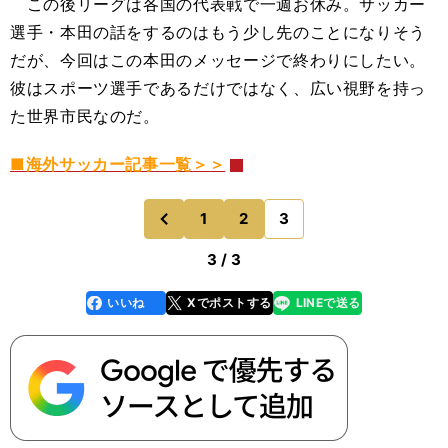
この後リーグは各国の代表戦で一週お休み。サッカー
選手・本田の話をするのはもう少し先のことになりそう
だが、今回はこの本田のメッセージで終わりにしたい。
彼はスポーツ選手であるだけではなく、広い視野を持っ
た世界市民なのだ。
■海外サッカー記事一覧＞＞
1
2
3
のページへ
前
3 / 3
いいね
Xでポストする
LINEで送る
line
faceboo
x
k