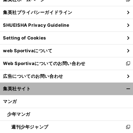
新
閉
し
じ
集英社プライバシーガイドライン
い
る
ウ
SHUEISHA Privacy Guideline
ィ
ン
Setting of Cookies
ド
ウ
web Sportivaについて
で
開
「
さ
」
？
ようならバスティ
ドイツの大黒柱が代表引退で次期主将は誰か
Web Sportivaについてのお問い合わせ
く
新
し
広告についてのお問い合わせ
い
ウ
集英社サイト
ィ
開
ン
く/
マンガ
ド
閉
ウ
じ
少年マンガ
で
る
開
週刊少年ジャンプ
く
新