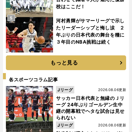
校はここだ！
5
河村勇輝がサマーリーグで示し
たリーダーシップと悔し涙 ２
年ぶりの日本代表の舞台を糧に
３年目のNBA挑戦は続く
もっと見る
各スポーツコラム記事
Jリーグ
2026.08.06更新
サッカー日本代表と無縁のＪリ
ーグ 24年ぶりゴールデン生中
継の開幕戦でヘタな試合は見せ
られない
Jリーグ
2026.08.06更新