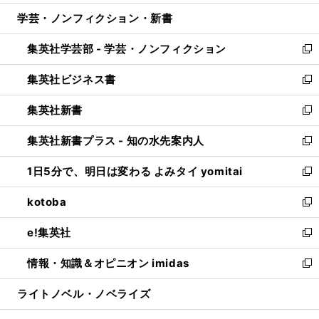
開
ウ
ン
ウ
し
学芸・ノンフィクション・新書
く
で
ド
ィ
い
開
ウ
ン
ウ
集英社学芸部 - 学芸・ノンフィクション
く
で
ド
ィ
新
開
ウ
ン
し
集英社ビジネス書
く
で
ド
い
新
開
ウ
ウ
し
集英社新書
く
で
ィ
い
新
開
ン
ウ
し
集英社新書プラス - 知の水先案内人
く
ド
ィ
い
新
ウ
ン
ウ
し
1日5分で、明日は変わる よみタイ yomitai
で
ド
ィ
い
新
開
ウ
ン
ウ
し
kotoba
く
で
ド
ィ
い
新
開
ウ
ン
ウ
し
e!集英社
く
で
ド
ィ
い
新
開
ウ
ン
ウ
し
情報・知識＆オピニオン imidas
く
で
ド
ィ
い
新
開
ウ
ン
ウ
し
ライトノベル・ノベライズ
く
で
ド
ィ
い
開
ウ
ン
ウ