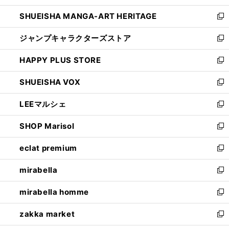
開
ウ
し
SHUEISHA MANGA-ART HERITAGE
く
で
い
新
開
ウ
し
ジャンプキャラクターズストア
く
ィ
い
新
ン
ウ
し
HAPPY PLUS STORE
ド
ィ
い
新
ウ
ン
ウ
し
SHUEISHA VOX
で
ド
ィ
い
新
開
ウ
ン
ウ
し
LEEマルシェ
く
で
ド
ィ
い
新
開
ウ
ン
ウ
し
SHOP Marisol
く
で
ド
ィ
い
新
開
ウ
ン
ウ
し
eclat premium
く
で
ド
ィ
い
新
開
ウ
ン
ウ
し
mirabella
く
で
ド
ィ
い
新
開
ウ
ン
ウ
し
mirabella homme
く
で
ド
ィ
い
新
開
ウ
ン
ウ
し
zakka market
く
で
ド
ィ
い
新
開
ウ
ン
ウ
し