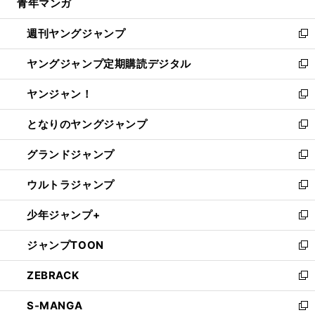
青年マンガ
く
で
ド
ィ
い
開
ウ
ン
ウ
週刊ヤングジャンプ
く
で
ド
ィ
新
開
ウ
ン
し
ヤングジャンプ定期購読デジタル
く
で
ド
い
新
開
ウ
ウ
し
ヤンジャン！
く
で
ィ
い
新
開
ン
ウ
し
となりのヤングジャンプ
く
ド
ィ
い
新
ウ
ン
ウ
し
グランドジャンプ
で
ド
ィ
い
新
開
ウ
ン
ウ
し
ウルトラジャンプ
く
で
ド
ィ
い
新
開
ウ
ン
ウ
し
少年ジャンプ+
く
で
ド
ィ
い
新
開
ウ
ン
ウ
し
ジャンプTOON
く
で
ド
ィ
い
新
開
ウ
ン
ウ
し
ZEBRACK
く
で
ド
ィ
い
新
開
ウ
ン
ウ
し
S-MANGA
く
で
ド
ィ
い
新