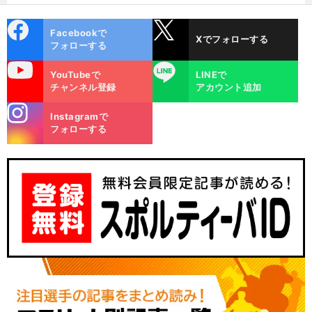
cebo
X
Facebookで
Xでフォローする
ok
フォローする
uTube
LINE
YouTubeで
LINEで
チャンネル登録
アカウント追加
stagra
Instagramで
m
フォローする