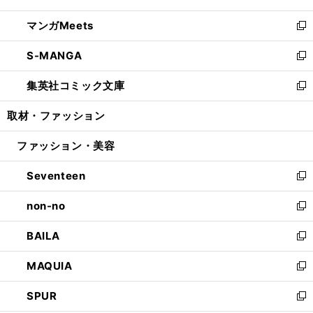
開
ウ
ン
ウ
し
マンガMeets
く
で
ド
ィ
い
新
開
ウ
ン
ウ
し
S-MANGA
く
で
ド
ィ
い
新
開
ウ
ン
ウ
し
集英社コミック文庫
く
で
ド
ィ
い
新
開
ウ
ン
ウ
し
取材・ファッション
く
で
ド
ィ
い
開
ウ
ン
ウ
ファッション・美容
く
で
ド
ィ
開
ウ
ン
Seventeen
く
で
ド
新
開
ウ
し
non-no
く
で
い
新
開
ウ
し
BAILA
く
ィ
い
新
ン
ウ
し
MAQUIA
ド
ィ
い
新
ウ
ン
ウ
し
SPUR
で
ド
ィ
い
新
開
ウ
ン
ウ