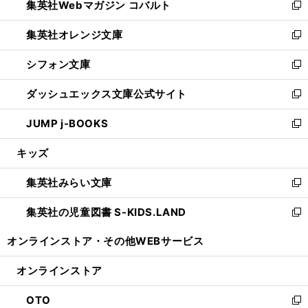
集英社Webマガジン コバルト
く
で
ド
ィ
新
開
ウ
ン
し
集英社オレンジ文庫
く
で
ド
い
新
開
ウ
ウ
し
シフォン文庫
く
で
ィ
い
新
開
ン
ウ
し
ダッシュエックス文庫公式サイト
く
ド
ィ
い
新
ウ
ン
ウ
し
JUMP j-BOOKS
で
ド
ィ
い
新
開
ウ
ン
ウ
し
キッズ
く
で
ド
ィ
い
開
ウ
ン
ウ
集英社みらい文庫
く
で
ド
ィ
新
開
ウ
ン
し
集英社の児童図書 S-KIDS.LAND
く
で
ド
い
新
開
ウ
ウ
し
オンラインストア・
その他WEBサービス
く
で
ィ
い
開
ン
ウ
オンラインストア
く
ド
ィ
ウ
ン
OTO
で
ド
新