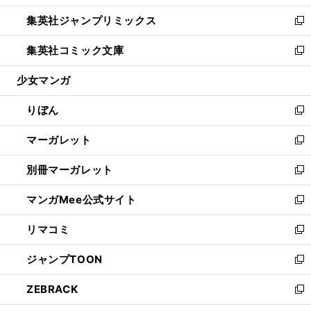
開
ウ
ン
ウ
し
集英社ジャンプリミックス
く
で
ド
ィ
い
新
開
ウ
ン
ウ
し
集英社コミック文庫
く
で
ド
ィ
い
新
開
ウ
ン
ウ
し
少女マンガ
く
で
ド
ィ
い
開
ウ
ン
ウ
りぼん
く
で
ド
ィ
新
開
ウ
ン
し
マーガレット
く
で
ド
い
新
開
ウ
ウ
し
別冊マーガレット
く
で
ィ
い
新
開
ン
ウ
し
マンガMee公式サイト
く
ド
ィ
い
新
ウ
ン
ウ
し
リマコミ
で
ド
ィ
い
新
開
ウ
ン
ウ
し
ジャンプTOON
く
で
ド
ィ
い
新
開
ウ
ン
ウ
し
ZEBRACK
く
で
ド
ィ
い
新
開
ウ
ン
ウ
し