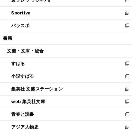
週プレ グラジャパ!
で
ィ
い
新
開
ン
ウ
し
Sportiva
く
ド
ィ
い
新
ウ
ン
ウ
し
パラスポ
で
ド
ィ
い
新
開
ウ
ン
ウ
し
書籍
く
で
ド
ィ
い
開
ウ
ン
ウ
文芸・文庫・総合
く
で
ド
ィ
開
ウ
ン
すばる
く
で
ド
新
開
ウ
し
小説すばる
く
で
い
新
開
ウ
し
集英社 文芸ステーション
く
ィ
い
新
ン
ウ
し
web 集英社文庫
ド
ィ
い
新
ウ
ン
ウ
し
青春と読書
で
ド
ィ
い
新
開
ウ
ン
ウ
し
アジア人物史
く
で
ド
ィ
い
新