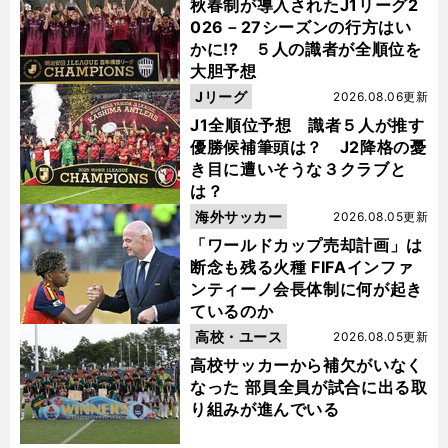
秋春制が導入されたJ1リーグ2
026－27シーズンの行方はい
かに!? ５人の識者が全順位を
大胆予想
Jリーグ
2026.08.06更新
J1全順位予想 識者５人が推す
優勝候補筆頭は？ J2降格の憂
き目に遭いそうな３クラブと
は？
海外サッカー
2026.08.05更新
「ワールドカップ売却計画」は
断念も残る火種 FIFAインファ
ンティーノ会長体制に何が起き
ているのか
高校・ユース
2026.08.05更新
高校サッカーから補欠がいなく
なった 部員全員が試合に出る取
り組みが進んでいる