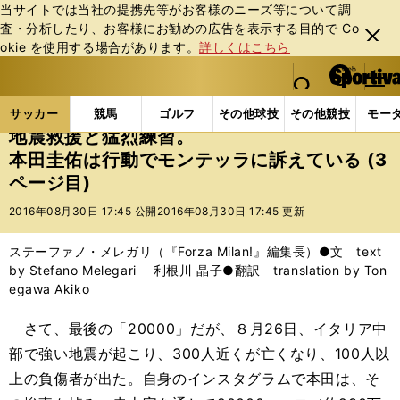
当サイトでは当社の提携先等がお客様のニーズ等について調
査・分析したり、お客様にお勧めの広告を表⽰する⽬的で Co
閉じ
okie を使⽤する場合があります。
詳しくはこちら
る
マイペ
web Sportiva (webスポルティーバ)
検索
メニュ
we
ー
サッカーの記事一覧
海外サッカー
海外サッカー
b
ジ
サッカー
競馬
ゴルフ
その他球技
その他競技
モー
ス
地震救援と猛烈練習。
ポ
本田圭佑は行動でモンテッラに訴えている (3
ル
ページ目)
テ
ィ
2016年08月30日 17:45 公開
2016年08月30日 17:45 更新
ー
バ
ステーファノ・メレガリ（『Forza Milan!』編集長）●文 text
by Stefano Melegari 利根川 晶子●翻訳 translation by Ton
egawa Akiko
さて、最後の「20000」だが、８月26日、イタリア中
部で強い地震が起こり、300人近くが亡くなり、100人以
上の負傷者が出た。自身のインスタグラムで本田は、そ