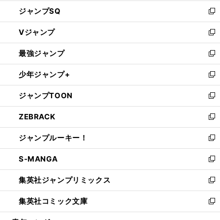
し
ジャンプSQ
い
新
ウ
し
Vジャンプ
ィ
い
新
ン
ウ
し
最強ジャンプ
ド
ィ
い
新
ウ
ン
ウ
し
少年ジャンプ+
で
ド
ィ
い
新
開
ウ
ン
ウ
し
ジャンプTOON
く
で
ド
ィ
い
新
開
ウ
ン
ウ
し
ZEBRACK
く
で
ド
ィ
い
新
開
ウ
ン
ウ
し
ジャンプルーキー！
く
で
ド
ィ
い
新
開
ウ
ン
ウ
し
S-MANGA
く
で
ド
ィ
い
新
開
ウ
ン
ウ
し
集英社ジャンプリミックス
く
で
ド
ィ
い
新
開
ウ
ン
ウ
し
集英社コミック文庫
く
で
ド
ィ
い
新
開
ウ
ン
ウ
し