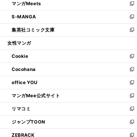
マンガMeets
く
で
ド
ィ
い
新
開
ウ
ン
ウ
し
S-MANGA
く
で
ド
ィ
い
新
開
ウ
ン
ウ
し
集英社コミック文庫
く
で
ド
ィ
い
新
開
ウ
ン
ウ
し
女性マンガ
く
で
ド
ィ
い
開
ウ
ン
ウ
Cookie
く
で
ド
ィ
新
開
ウ
ン
し
Cocohana
く
で
ド
い
新
開
ウ
ウ
し
office YOU
く
で
ィ
い
新
開
ン
ウ
し
マンガMee公式サイト
く
ド
ィ
い
新
ウ
ン
ウ
し
リマコミ
で
ド
ィ
い
新
開
ウ
ン
ウ
し
ジャンプTOON
く
で
ド
ィ
い
新
開
ウ
ン
ウ
し
ZEBRACK
く
で
ド
ィ
い
新