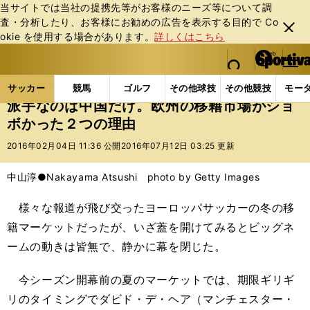
当サイトでは当社の提携先等がお客様のニーズ等について調
査・分析したり、お客様にお勧めの広告を表⽰する⽬的で Co
閉じ
okie を使⽤する場合があります。
詳しくはこちら
る
マイペ
web Sportiva (webスポルティーバ)
検索
メニュ
we
ー
サッカーの記事一覧
海外サッカー
海外サッカー
b
ジ
サッカー
競馬
ゴルフ
その他球技
その他競技
モー
ス
派手なのは中国だけ。欧州の移籍市場がショ
ポ
ボかった２つの理由
ル
テ
2016年02月04日 11:36 公開
2016年07月12日 03:25 更新
ィ
ー
中山淳●Nakayama Atsushi photo by Getty Images
バ
様々な報道が飛び交ったヨーロッパサッカーの冬の移
籍マーケットだったが、いざ蓋を開けてみるとビッグネ
ームの動きは皆無で、静かに幕を閉じた。
今シーズン開幕前の夏のマーケットでは、期限ギリギ
リのタイミングでダビド・デ・ヘア（マンチェスター・