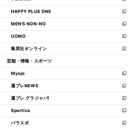
新
開
ウ
ン
ウ
し
HAPPY PLUS ONE
く
で
ド
ィ
い
新
開
ウ
ン
ウ
し
MEN'S NON-NO
く
で
ド
ィ
い
新
開
ウ
ン
ウ
し
UOMO
く
で
ド
ィ
い
新
開
ウ
ン
ウ
し
集英社オンライン
く
で
ド
ィ
い
新
開
ウ
ン
ウ
し
芸能・情報・スポーツ
く
で
ド
ィ
い
開
ウ
ン
ウ
Myojo
く
で
ド
ィ
新
開
ウ
ン
し
週プレNEWS
く
で
ド
い
新
開
ウ
ウ
し
週プレ グラジャパ!
く
で
ィ
い
新
開
ン
ウ
し
Sportiva
く
ド
ィ
い
新
ウ
ン
ウ
し
パラスポ
で
ド
ィ
い
新
開