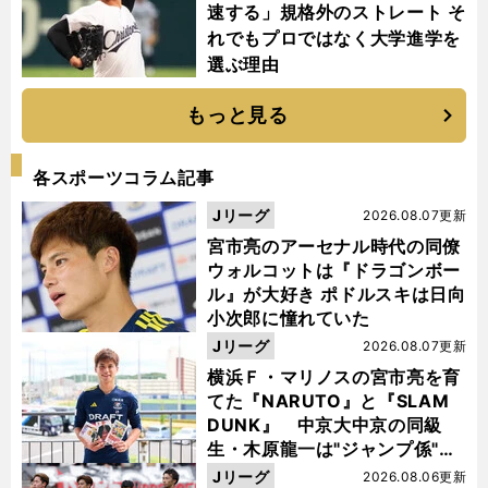
速する」規格外のストレート そ
れでもプロではなく大学進学を
選ぶ理由
もっと見る
各スポーツコラム記事
Jリーグ
2026.08.07更新
宮市亮のアーセナル時代の同僚
ウォルコットは『ドラゴンボー
ル』が大好き ポドルスキは日向
小次郎に憧れていた
Jリーグ
2026.08.07更新
横浜Ｆ・マリノスの宮市亮を育
てた『NARUTO』と『SLAM
DUNK』 中京大中京の同級
生・木原龍一は"ジャンプ係"だ
った
Jリーグ
2026.08.06更新