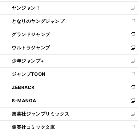
開
ウ
ウ
し
ヤンジャン！
く
で
ィ
い
新
開
ン
ウ
し
となりのヤングジャンプ
く
ド
ィ
い
新
ウ
ン
ウ
し
グランドジャンプ
で
ド
ィ
い
新
開
ウ
ン
ウ
し
ウルトラジャンプ
く
で
ド
ィ
い
新
開
ウ
ン
ウ
し
少年ジャンプ+
く
で
ド
ィ
い
新
開
ウ
ン
ウ
し
ジャンプTOON
く
で
ド
ィ
い
新
開
ウ
ン
ウ
し
ZEBRACK
く
で
ド
ィ
い
新
開
ウ
ン
ウ
し
S-MANGA
く
で
ド
ィ
い
新
開
ウ
ン
ウ
し
集英社ジャンプリミックス
く
で
ド
ィ
い
新
開
ウ
ン
ウ
し
集英社コミック文庫
く
で
ド
ィ
い
新
開
ウ
ン
ウ
し