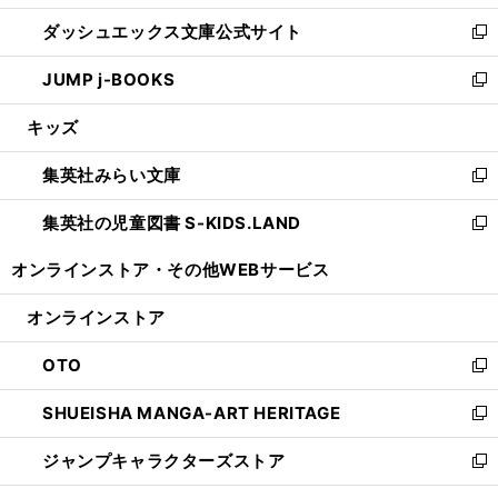
開
ン
ウ
し
ダッシュエックス文庫公式サイト
く
ド
ィ
い
新
ウ
ン
ウ
し
JUMP j-BOOKS
で
ド
ィ
い
新
開
ウ
ン
ウ
し
キッズ
く
で
ド
ィ
い
開
ウ
ン
ウ
集英社みらい文庫
く
で
ド
ィ
新
開
ウ
ン
し
集英社の児童図書 S-KIDS.LAND
く
で
ド
い
新
開
ウ
ウ
し
オンラインストア・
その他WEBサービス
く
で
ィ
い
開
ン
ウ
オンラインストア
く
ド
ィ
ウ
ン
OTO
で
ド
新
開
ウ
し
SHUEISHA MANGA-ART HERITAGE
く
で
い
新
開
ウ
し
ジャンプキャラクターズストア
く
ィ
い
新
ン
ウ
し