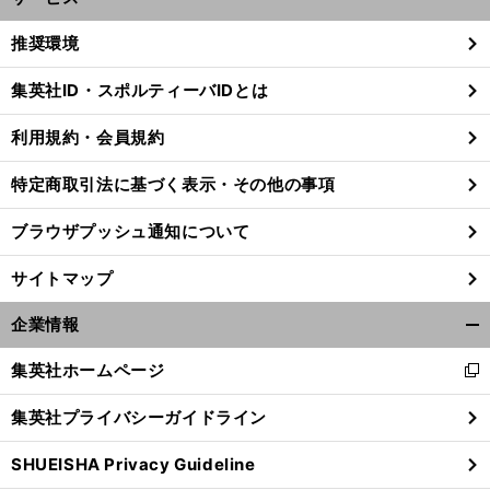
開
く/
推奨環境
閉
じ
集英社ID・スポルティーバIDとは
る
利用規約・会員規約
特定商取引法に基づく表示・その他の事項
ブラウザプッシュ通知について
サイトマップ
企業情報
開
く/
集英社ホームページ
新
閉
し
。
じ
前
集英社プライバシーガイドライン
へ
い
る
ウ
SHUEISHA Privacy Guideline
ィ
ン