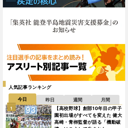
人気記事ランキング
今日
昨日
週間
月間
【高校野球】創部10年目の甲子
1
園初出場がすべてを変えた 健大
高崎・青栁監督が語る「機動破