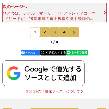
次のページへ
ひとつは、レアル・マドリードとアトレティコ・マ
ドリードが、18歳未満の選手獲得や選手登録の規
定に違反があったとして、FIFAから2016年夏と20
17年冬の移籍期間における補強禁止処分を言い渡さ
次
1
2
3
4
のページへ
れたこ
1 / 4
いいね
Xでポストする
LINEで送る
line
faceboo
x
k
Googleの「優先ソース」について