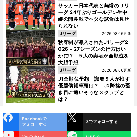
サッカー日本代表と無縁のＪリ
ーグ 24年ぶりゴールデン生中
継の開幕戦でヘタな試合は見せ
られない
Jリーグ
2026.08.06更新
秋春制が導入されたJ1リーグ2
026－27シーズンの行方はい
かに!? ５人の識者が全順位を
大胆予想
Jリーグ
2026.08.06更新
J1全順位予想 識者５人が推す
優勝候補筆頭は？ J2降格の憂
き目に遭いそうな３クラブと
は？
cebo
X
Facebookで
Xでフォローする
ok
フォローする
uTube
LINE
YouTubeで
LINEで