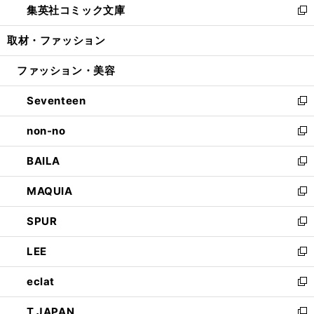
集英社コミック文庫
く
で
ド
ィ
い
新
開
ウ
ン
ウ
し
取材・ファッション
く
で
ド
ィ
い
開
ウ
ン
ウ
ファッション・美容
く
で
ド
ィ
開
ウ
ン
Seventeen
く
で
ド
新
開
ウ
し
non-no
く
で
い
新
開
ウ
し
BAILA
く
ィ
い
新
ン
ウ
し
MAQUIA
ド
ィ
い
新
ウ
ン
ウ
し
SPUR
で
ド
ィ
い
新
開
ウ
ン
ウ
し
LEE
く
で
ド
ィ
い
新
開
ウ
ン
ウ
し
eclat
く
で
ド
ィ
い
新
開
ウ
ン
ウ
し
T JAPAN
く
で
ド
ィ
い