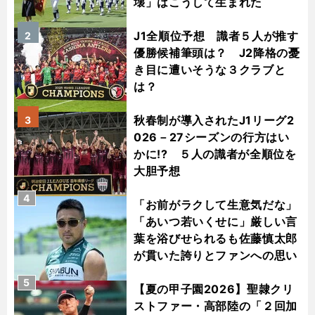
壊」はこうして生まれた
J1全順位予想 識者５人が推す
2
優勝候補筆頭は？ J2降格の憂
き目に遭いそうな３クラブと
は？
秋春制が導入されたJ1リーグ2
3
026－27シーズンの行方はい
かに!? ５人の識者が全順位を
大胆予想
4
「お前がラクして生意気だな」
「あいつ若いくせに」厳しい言
葉を浴びせられるも佐藤慎太郎
が貫いた誇りとファンへの思い
5
【夏の甲子園2026】聖隷クリ
ストファー・高部陸の「２回加