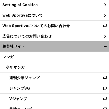
Setting of Cookies
ド
ウ
web Sportivaについて
で
開
Web Sportivaについてのお問い合わせ
く
新
し
広告についてのお問い合わせ
い
ウ
集英社サイト
ィ
開
ン
く/
マンガ
ド
閉
ウ
じ
少年マンガ
で
る
開
週刊少年ジャンプ
く
新
し
ジャンプSQ
い
新
ウ
し
Vジャンプ
ィ
い
新
ン
ウ
し