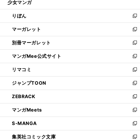
少女マンガ
く
で
ド
ィ
い
開
ウ
ン
ウ
りぼん
く
で
ド
ィ
新
開
ウ
ン
し
マーガレット
く
で
ド
い
新
開
ウ
ウ
し
別冊マーガレット
く
で
ィ
い
新
開
ン
ウ
し
マンガMee公式サイト
く
ド
ィ
い
新
ウ
ン
ウ
し
リマコミ
で
ド
ィ
い
新
開
ウ
ン
ウ
し
ジャンプTOON
く
で
ド
ィ
い
新
開
ウ
ン
ウ
し
ZEBRACK
く
で
ド
ィ
い
新
開
ウ
ン
ウ
し
マンガMeets
く
で
ド
ィ
い
新
開
ウ
ン
ウ
し
S-MANGA
く
で
ド
ィ
い
新
開
ウ
ン
ウ
し
集英社コミック文庫
く
で
ド
ィ
い
新