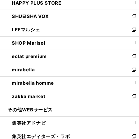
HAPPY PLUS STORE
ド
ィ
い
新
ウ
ン
ウ
し
SHUEISHA VOX
で
ド
ィ
い
新
開
ウ
ン
ウ
し
LEEマルシェ
く
で
ド
ィ
い
新
開
ウ
ン
ウ
し
SHOP Marisol
く
で
ド
ィ
い
新
開
ウ
ン
ウ
し
eclat premium
く
で
ド
ィ
い
新
開
ウ
ン
ウ
し
mirabella
く
で
ド
ィ
い
新
開
ウ
ン
ウ
し
mirabella homme
く
で
ド
ィ
い
新
開
ウ
ン
ウ
し
zakka market
く
で
ド
ィ
い
新
開
ウ
ン
ウ
し
その他WEBサービス
く
で
ド
ィ
い
開
ウ
ン
ウ
集英社アドナビ
く
で
ド
ィ
新
開
ウ
ン
し
集英社エディターズ・ラボ
く
で
ド
い
新