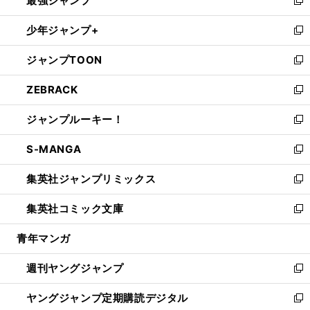
最強ジャンプ
ド
ィ
い
新
ウ
ン
ウ
し
少年ジャンプ+
で
ド
ィ
い
新
開
ウ
ン
ウ
し
ジャンプTOON
く
で
ド
ィ
い
新
開
ウ
ン
ウ
し
ZEBRACK
く
で
ド
ィ
い
新
開
ウ
ン
ウ
し
ジャンプルーキー！
く
で
ド
ィ
い
新
開
ウ
ン
ウ
し
S-MANGA
く
で
ド
ィ
い
新
開
ウ
ン
ウ
し
集英社ジャンプリミックス
く
で
ド
ィ
い
新
開
ウ
ン
ウ
し
集英社コミック文庫
く
で
ド
ィ
い
新
開
ウ
ン
ウ
し
青年マンガ
く
で
ド
ィ
い
開
ウ
ン
ウ
週刊ヤングジャンプ
く
で
ド
ィ
新
開
ウ
ン
し
ヤングジャンプ定期購読デジタル
く
で
ド
い
新