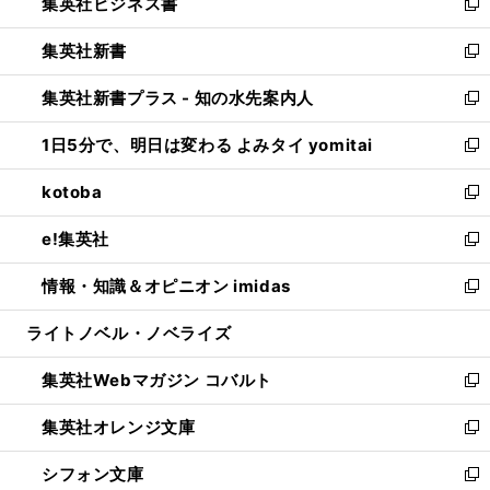
集英社ビジネス書
く
で
ド
い
新
開
ウ
ウ
し
集英社新書
く
で
ィ
い
新
開
ン
ウ
し
集英社新書プラス - 知の水先案内人
く
ド
ィ
い
新
ウ
ン
ウ
し
1日5分で、明日は変わる よみタイ yomitai
で
ド
ィ
い
新
開
ウ
ン
ウ
し
kotoba
く
で
ド
ィ
い
新
開
ウ
ン
ウ
し
e!集英社
く
で
ド
ィ
い
新
開
ウ
ン
ウ
し
情報・知識＆オピニオン imidas
く
で
ド
ィ
い
新
開
ウ
ン
ウ
し
ライトノベル・ノベライズ
く
で
ド
ィ
い
開
ウ
ン
ウ
集英社Webマガジン コバルト
く
で
ド
ィ
新
開
ウ
ン
し
集英社オレンジ文庫
く
で
ド
い
新
開
ウ
ウ
し
シフォン文庫
く
で
ィ
い
新