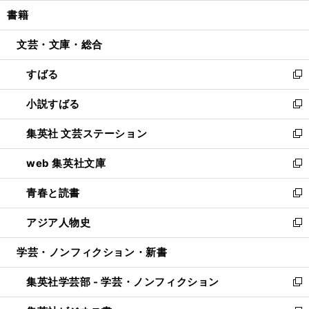
ウ
ン
ウ
し
書籍
く
で
ド
ィ
い
開
ウ
ン
ウ
文芸・文庫・総合
く
で
ド
ィ
開
ウ
ン
すばる
く
で
ド
新
開
ウ
し
小説すばる
く
で
い
新
開
ウ
し
集英社 文芸ステーション
く
ィ
い
新
ン
ウ
し
web 集英社文庫
ド
ィ
い
新
ウ
ン
ウ
し
青春と読書
で
ド
ィ
い
新
開
ウ
ン
ウ
し
アジア人物史
く
で
ド
ィ
い
新
開
ウ
ン
ウ
し
学芸・ノンフィクション・新書
く
で
ド
ィ
い
開
ウ
ン
ウ
集英社学芸部 - 学芸・ノンフィクション
く
で
ド
ィ
新
開
ウ
ン
し