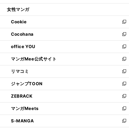
開
ウ
ン
ウ
し
女性マンガ
く
で
ド
ィ
い
開
ウ
ン
ウ
Cookie
く
で
ド
ィ
新
開
ウ
ン
し
Cocohana
く
で
ド
い
新
開
ウ
ウ
し
office YOU
く
で
ィ
い
新
開
ン
ウ
し
マンガMee公式サイト
く
ド
ィ
い
新
ウ
ン
ウ
し
リマコミ
で
ド
ィ
い
新
開
ウ
ン
ウ
し
ジャンプTOON
く
で
ド
ィ
い
新
開
ウ
ン
ウ
し
ZEBRACK
く
で
ド
ィ
い
新
開
ウ
ン
ウ
し
マンガMeets
く
で
ド
ィ
い
新
開
ウ
ン
ウ
し
S-MANGA
く
で
ド
ィ
い
新
開
ウ
ン
ウ
し