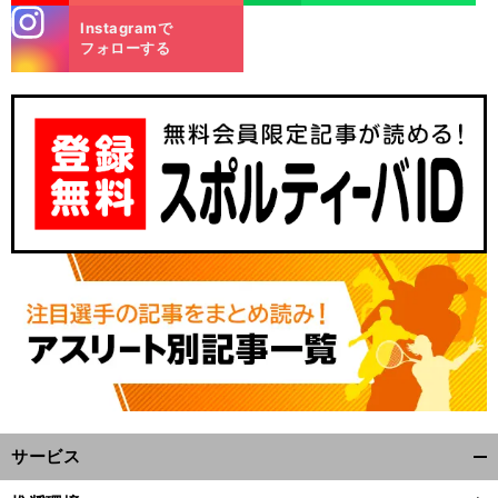
stagra
Instagramで
m
フォローする
サービス
開
く/