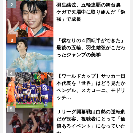
羽生結弦、五輪連覇の舞台裏
2
ケガで欠場中に取り組んだ「勉
強」で成長
「僕なりの４回転半ができた」
3
最後の五輪、羽生結弦がこだわ
ったジャンプの美学
4
【ワールドカップ】サッカー日
本代表を「世界」はどう見たか
ベンゲル、スカローニ、モドリ
ッチ...
5
Ｊリーグ開幕戦は白熱の逆転劇
だが観客、視聴者にとって「価
値あるイベント」になっていた
か