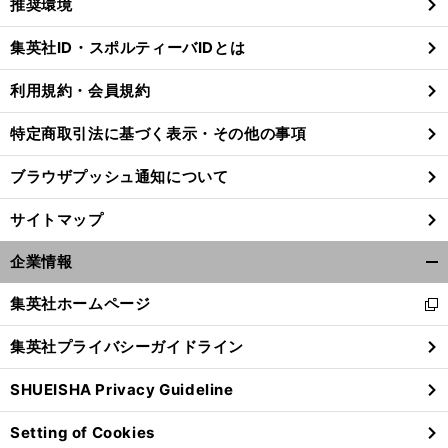
推奨環境
閉
じ
集英社ID・スポルティーバIDとは
る
利用規約・会員規約
本
」
前
特定商取引法に基づく表示・その他の事項
へ
ブラウザプッシュ通知について
サイトマップ
企業情報
開
く/
集英社ホームページ
新
閉
し
じ
集英社プライバシーガイドライン
い
る
ウ
SHUEISHA Privacy Guideline
ィ
ン
Setting of Cookies
ド