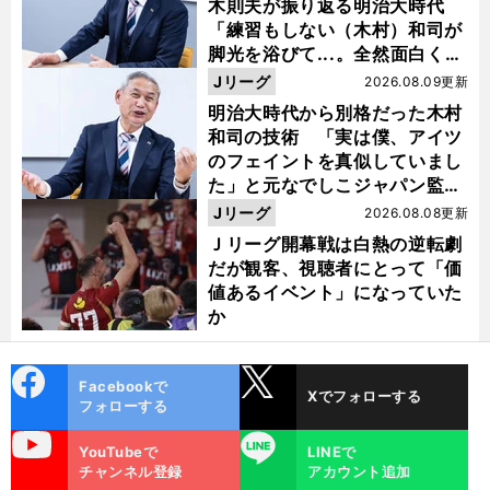
木則夫が振り返る明治大時代
「練習もしない（木村）和司が
脚光を浴びて...。全然面白くな
い４年間でした」
Jリーグ
2026.08.09更新
明治大時代から別格だった木村
和司の技術 「実は僕、アイツ
のフェイントを真似していまし
た」と元なでしこジャパン監
督・佐々木則夫
Jリーグ
2026.08.08更新
Ｊリーグ開幕戦は白熱の逆転劇
だが観客、視聴者にとって「価
値あるイベント」になっていた
か
cebo
X
Facebookで
Xでフォローする
ok
フォローする
uTube
LINE
YouTubeで
LINEで
チャンネル登録
アカウント追加