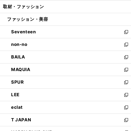
開
ウ
ン
ウ
し
取材・ファッション
く
で
ド
ィ
い
開
ウ
ン
ウ
ファッション・美容
く
で
ド
ィ
開
ウ
ン
Seventeen
く
で
ド
新
開
ウ
し
non-no
く
で
い
新
開
ウ
し
BAILA
く
ィ
い
新
ン
ウ
し
MAQUIA
ド
ィ
い
新
ウ
ン
ウ
し
SPUR
で
ド
ィ
い
新
開
ウ
ン
ウ
し
LEE
く
で
ド
ィ
い
新
開
ウ
ン
ウ
し
eclat
く
で
ド
ィ
い
新
開
ウ
ン
ウ
し
T JAPAN
く
で
ド
ィ
い
新
開
ウ
ン
ウ
し