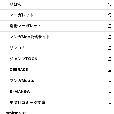
りぼん
く
で
ド
ィ
新
開
ウ
ン
し
マーガレット
く
で
ド
い
新
開
ウ
ウ
し
別冊マーガレット
く
で
ィ
い
新
開
ン
ウ
し
マンガMee公式サイト
く
ド
ィ
い
新
ウ
ン
ウ
し
リマコミ
で
ド
ィ
い
新
開
ウ
ン
ウ
し
ジャンプTOON
く
で
ド
ィ
い
新
開
ウ
ン
ウ
し
ZEBRACK
く
で
ド
ィ
い
新
開
ウ
ン
ウ
し
マンガMeets
く
で
ド
ィ
い
新
開
ウ
ン
ウ
し
S-MANGA
く
で
ド
ィ
い
新
開
ウ
ン
ウ
し
集英社コミック文庫
く
で
ド
ィ
い
新
開
ウ
ン
ウ
し
女性マンガ
く
で
ド