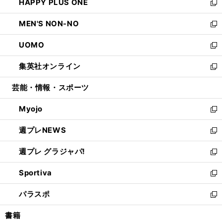
HAPPY PLUS ONE
く
で
ド
ィ
い
新
開
ウ
ン
ウ
し
MEN'S NON-NO
く
で
ド
ィ
い
新
開
ウ
ン
ウ
し
UOMO
く
で
ド
ィ
い
新
開
ウ
ン
ウ
し
集英社オンライン
く
で
ド
ィ
い
新
開
ウ
ン
ウ
し
芸能・情報・スポーツ
く
で
ド
ィ
い
開
ウ
ン
ウ
Myojo
く
で
ド
ィ
新
開
ウ
ン
し
週プレNEWS
く
で
ド
い
新
開
ウ
ウ
し
週プレ グラジャパ!
く
で
ィ
い
新
開
ン
ウ
し
Sportiva
く
ド
ィ
い
新
ウ
ン
ウ
し
パラスポ
で
ド
ィ
い
新
開
ウ
ン
ウ
し
書籍
く
で
ド
ィ
い