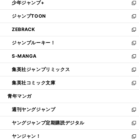
少年ジャンプ+
で
ド
ィ
い
新
開
ウ
ン
ウ
し
ジャンプTOON
く
で
ド
ィ
い
新
開
ウ
ン
ウ
し
ZEBRACK
く
で
ド
ィ
い
新
開
ウ
ン
ウ
し
ジャンプルーキー！
く
で
ド
ィ
い
新
開
ウ
ン
ウ
し
S-MANGA
く
で
ド
ィ
い
新
開
ウ
ン
ウ
し
集英社ジャンプリミックス
く
で
ド
ィ
い
新
開
ウ
ン
ウ
し
集英社コミック文庫
く
で
ド
ィ
い
新
開
ウ
ン
ウ
し
青年マンガ
く
で
ド
ィ
い
開
ウ
ン
ウ
週刊ヤングジャンプ
く
で
ド
ィ
新
開
ウ
ン
し
ヤングジャンプ定期購読デジタル
く
で
ド
い
新
開
ウ
ウ
し
ヤンジャン！
く
で
ィ
い
新