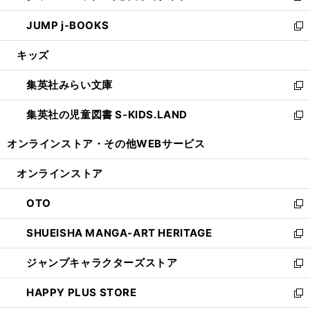
ウ
ン
ウ
し
JUMP j-BOOKS
で
ド
ィ
い
新
開
ウ
ン
ウ
し
キッズ
く
で
ド
ィ
い
開
ウ
ン
ウ
集英社みらい文庫
く
で
ド
ィ
新
開
ウ
ン
し
集英社の児童図書 S-KIDS.LAND
く
で
ド
い
新
開
ウ
ウ
し
オンラインストア・
その他WEBサービス
く
で
ィ
い
開
ン
ウ
オンラインストア
く
ド
ィ
ウ
ン
OTO
で
ド
新
開
ウ
し
SHUEISHA MANGA-ART HERITAGE
く
で
い
新
開
ウ
し
ジャンプキャラクターズストア
く
ィ
い
新
ン
ウ
し
HAPPY PLUS STORE
ド
ィ
い
新
ウ
ン
ウ