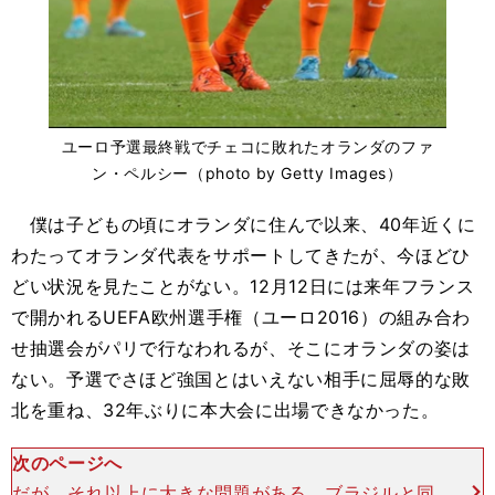
ユーロ予選最終戦でチェコに敗れたオランダのファ
ン・ペルシー（photo by Getty Images）
僕は子どもの頃にオランダに住んで以来、40年近くに
わたってオランダ代表をサポートしてきたが、今ほどひ
どい状況を見たことがない。12月12日には来年フランス
で開かれるUEFA欧州選手権（ユーロ2016）の組み合わ
せ抽選会がパリで行なわれるが、そこにオランダの姿は
ない。予選でさほど強国とはいえない相手に屈辱的な敗
北を重ね、32年ぶりに本大会に出場できなかった。
次のページへ
だが、それ以上に大きな問題がある。ブラジルと同