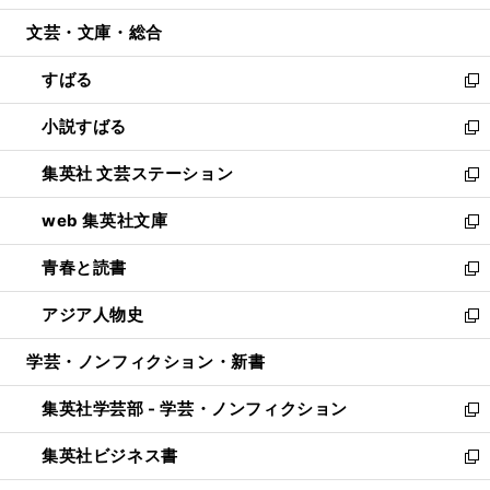
開
ウ
ン
ウ
文芸・文庫・総合
く
で
ド
ィ
開
ウ
ン
すばる
く
で
ド
新
開
ウ
し
小説すばる
く
で
い
新
開
ウ
し
集英社 文芸ステーション
く
ィ
い
新
ン
ウ
し
web 集英社文庫
ド
ィ
い
新
ウ
ン
ウ
し
青春と読書
で
ド
ィ
い
新
開
ウ
ン
ウ
し
アジア人物史
く
で
ド
ィ
い
新
開
ウ
ン
ウ
し
学芸・ノンフィクション・新書
く
で
ド
ィ
い
開
ウ
ン
ウ
集英社学芸部 - 学芸・ノンフィクション
く
で
ド
ィ
新
開
ウ
ン
し
集英社ビジネス書
く
で
ド
い
新
開
ウ
ウ
し