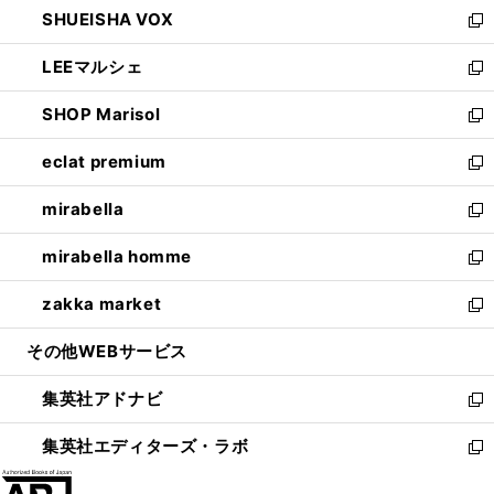
し
SHUEISHA VOX
で
ド
ィ
い
新
開
ウ
ン
ウ
し
LEEマルシェ
く
で
ド
ィ
い
新
開
ウ
ン
ウ
し
SHOP Marisol
く
で
ド
ィ
い
新
開
ウ
ン
ウ
し
eclat premium
く
で
ド
ィ
い
新
開
ウ
ン
ウ
し
mirabella
く
で
ド
ィ
い
新
開
ウ
ン
ウ
し
mirabella homme
く
で
ド
ィ
い
新
開
ウ
ン
ウ
し
zakka market
く
で
ド
ィ
い
新
開
ウ
ン
ウ
し
その他WEBサービス
く
で
ド
ィ
い
開
ウ
ン
ウ
集英社アドナビ
く
で
ド
ィ
新
開
ウ
ン
し
集英社エディターズ・ラボ
く
で
ド
い
新
開
ウ
ウ
し
く