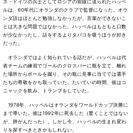
ス・ドイツの兵士としてロシアの前線に送られたハッペ
ルは、60年代にオランダのクラブで監督になった。オラ
ンダ語はほとんど勉強しなかったが、言葉ができないこ
とは大きな問題ではなかった。ハッペルはもともと口数
が少なかったし、話をするよりタバコを吸うほうが好き
だった。
オランダではよく知られている話だが、ハッペルは代
表チームの練習でゴールのクロスバーに瓶を立て、離れ
た場所からボールを蹴り、その瓶に見事に当てては選手
たちの尊敬をかち取っていた。たいていの時間、彼はコ
ニャックを飲み、トランプをしていた。
1978年、ハッペルはオランダをワールドカップ決勝に
まで導いた。彼は1992年に死去した（驚くことではない
が、肺がんだった）。しかし今、ハッペルの生まれ変わ
りを探すべきときかもしれない。