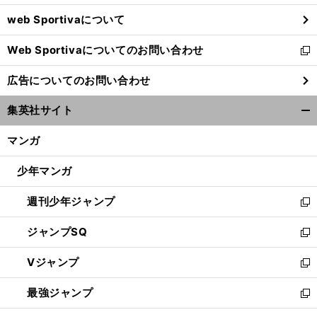
ウ
web Sportivaについて
で
開
Web Sportivaについてのお問い合わせ
く
新
し
広告についてのお問い合わせ
い
ウ
集英社サイト
ィ
開
ン
く/
マンガ
ド
閉
ウ
じ
少年マンガ
で
る
開
週刊少年ジャンプ
く
新
し
ジャンプSQ
い
新
ウ
し
Vジャンプ
ィ
い
新
ン
ウ
し
最強ジャンプ
ド
ィ
い
新
ウ
ン
ウ
し