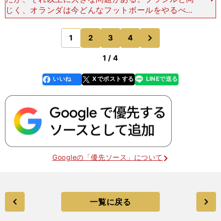
じく、オランダは今どんなフットボールをやるべき
かがわからなくなっているようなのだ。 オランダ
代表がこれまで継承してきたスタイルは、もう通用
次
1
2
3
4
のページへ
しなくなった。
1 / 4
いいね
Xでポストする
LINEで送る
line
faceboo
x
k
Googleの「優先ソース」について
一覧に戻る