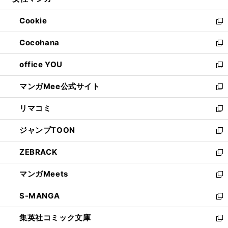
ィ
い
開
ウ
ン
ウ
Cookie
く
で
ド
ィ
新
開
ウ
ン
し
Cocohana
く
で
ド
い
新
開
ウ
ウ
し
office YOU
く
で
ィ
い
新
開
ン
ウ
し
マンガMee公式サイト
く
ド
ィ
い
新
ウ
ン
ウ
し
リマコミ
で
ド
ィ
い
新
開
ウ
ン
ウ
し
ジャンプTOON
く
で
ド
ィ
い
新
開
ウ
ン
ウ
し
ZEBRACK
く
で
ド
ィ
い
新
開
ウ
ン
ウ
し
マンガMeets
く
で
ド
ィ
い
新
開
ウ
ン
ウ
し
S-MANGA
く
で
ド
ィ
い
新
開
ウ
ン
ウ
し
集英社コミック文庫
く
で
ド
ィ
い
新