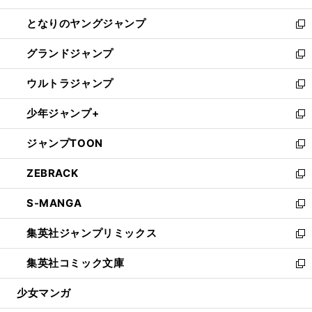
開
ン
ウ
し
となりのヤングジャンプ
く
ド
ィ
い
新
ウ
ン
ウ
し
グランドジャンプ
で
ド
ィ
い
新
開
ウ
ン
ウ
し
ウルトラジャンプ
く
で
ド
ィ
い
新
開
ウ
ン
ウ
し
少年ジャンプ+
く
で
ド
ィ
い
新
開
ウ
ン
ウ
し
ジャンプTOON
く
で
ド
ィ
い
新
開
ウ
ン
ウ
し
ZEBRACK
く
で
ド
ィ
い
新
開
ウ
ン
ウ
し
S-MANGA
く
で
ド
ィ
い
新
開
ウ
ン
ウ
し
集英社ジャンプリミックス
く
で
ド
ィ
い
新
開
ウ
ン
ウ
し
集英社コミック文庫
く
で
ド
ィ
い
新
開
ウ
ン
ウ
し
少女マンガ
く
で
ド
ィ
い
開
ウ
ン
ウ