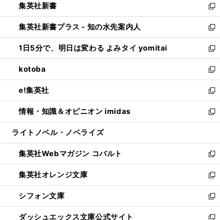
集英社新書
く
で
ィ
い
新
開
ン
ウ
し
集英社新書プラス - 知の水先案内人
く
ド
ィ
い
新
ウ
ン
ウ
し
1日5分で、明日は変わる よみタイ yomitai
で
ド
ィ
い
新
開
ウ
ン
ウ
し
kotoba
く
で
ド
ィ
い
新
開
ウ
ン
ウ
し
e!集英社
く
で
ド
ィ
い
新
開
ウ
ン
ウ
し
情報・知識＆オピニオン imidas
く
で
ド
ィ
い
新
開
ウ
ン
ウ
し
ライトノベル・ノベライズ
く
で
ド
ィ
い
開
ウ
ン
ウ
集英社Webマガジン コバルト
く
で
ド
ィ
新
開
ウ
ン
し
集英社オレンジ文庫
く
で
ド
い
新
開
ウ
ウ
し
シフォン文庫
く
で
ィ
い
新
開
ン
ウ
し
ダッシュエックス文庫公式サイト
く
ド
ィ
い
新