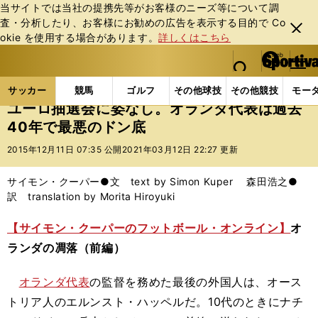
当サイトでは当社の提携先等がお客様のニーズ等について調
査・分析したり、お客様にお勧めの広告を表⽰する⽬的で Co
閉じ
okie を使⽤する場合があります。
詳しくはこちら
る
マイペ
web Sportiva (webスポルティーバ)
検索
メニュ
we
ー
サッカーの記事一覧
海外サッカー
サイモン・クー
b
ジ
サッカー
競馬
ゴルフ
その他球技
その他競技
モー
ス
ユーロ抽選会に姿なし。オランダ代表は過去
ポ
40年で最悪のドン底
ル
テ
2015年12月11日 07:35 公開
2021年03月12日 22:27 更新
ィ
ー
サイモン・クーパー●文 text by Simon Kuper 森田浩之●
バ
訳 translation by Morita Hiroyuki
【サイモン・クーパーのフットボール・オンライン】
オ
ランダの凋落（前編）
オランダ代表
の監督を務めた最後の外国人は、オース
トリア人のエルンスト・ハッペルだ。10代のときにナチ