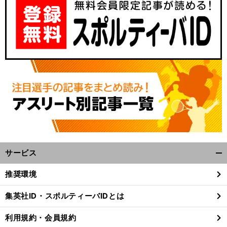
サービス
開
く/
推奨環境
閉
じ
集英社ID・スポルティーバIDとは
る
利用規約・会員規約