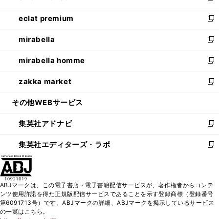
開
ウ
ン
ウ
し
eclat premium
く
で
ド
ィ
い
新
開
ウ
ン
ウ
し
mirabella
く
で
ド
ィ
い
新
開
ウ
ン
ウ
し
mirabella homme
く
で
ド
ィ
い
新
開
ウ
ン
ウ
し
zakka market
く
で
ド
ィ
い
新
開
ウ
ン
ウ
し
その他WEBサービス
く
で
ド
ィ
い
開
ウ
ン
ウ
集英社アドナビ
く
で
ド
ィ
新
開
ウ
ン
し
集英社エディターズ・ラボ
く
で
ド
い
新
開
ウ
ウ
し
く
で
ィ
い
開
ン
ウ
ABJマークは、この電子書店・電子書籍配信サービスが、著作権者からコンテ
く
ド
ィ
ンツ使用許諾を得た正規版配信サービスであることを示す登録商標（登録番号
ウ
ン
第6091713号）です。ABJマークの詳細、ABJマークを掲示しているサービス
で
ド
の一覧はこちら。
開
ウ