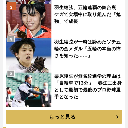
羽生結弦、五輪連覇の舞台裏
3
ケガで欠場中に取り組んだ「勉
強」で成長
4
羽生結弦が一時は諦めたソチ五
輪の金メダル「五輪の本当の怖
さを知った......」
5
栗原陵矢が無名校進学の理由は
「自転車で13分」 春江工出身
として最初で最後のプロ野球選
手となった
もっと見る