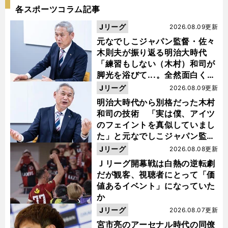
各スポーツコラム記事
Jリーグ
2026.08.09更新
元なでしこジャパン監督・佐々
木則夫が振り返る明治大時代
「練習もしない（木村）和司が
脚光を浴びて...。全然面白くな
い４年間でした」
Jリーグ
2026.08.09更新
明治大時代から別格だった木村
和司の技術 「実は僕、アイツ
のフェイントを真似していまし
た」と元なでしこジャパン監
督・佐々木則夫
Jリーグ
2026.08.08更新
Ｊリーグ開幕戦は白熱の逆転劇
だが観客、視聴者にとって「価
値あるイベント」になっていた
か
Jリーグ
2026.08.07更新
宮市亮のアーセナル時代の同僚