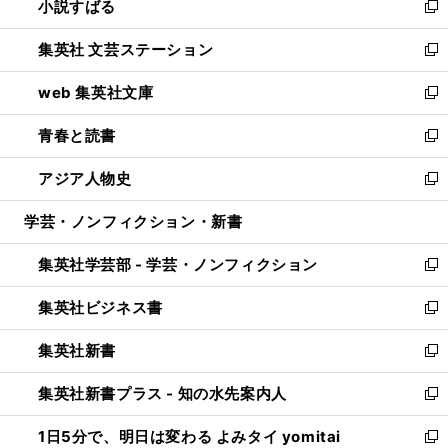
小説すばる
く
で
い
新
開
ウ
し
集英社 文芸ステーション
く
ィ
い
新
ン
ウ
し
web 集英社文庫
ド
ィ
い
新
ウ
ン
ウ
し
青春と読書
で
ド
ィ
い
新
開
ウ
ン
ウ
し
アジア人物史
く
で
ド
ィ
い
新
開
ウ
ン
ウ
し
学芸・ノンフィクション・新書
く
で
ド
ィ
い
開
ウ
ン
ウ
集英社学芸部 - 学芸・ノンフィクション
く
で
ド
ィ
新
開
ウ
ン
し
集英社ビジネス書
く
で
ド
い
新
開
ウ
ウ
し
集英社新書
く
で
ィ
い
新
開
ン
ウ
し
集英社新書プラス - 知の水先案内人
く
ド
ィ
い
新
ウ
ン
ウ
し
1日5分で、明日は変わる よみタイ yomitai
で
ド
ィ
い
新