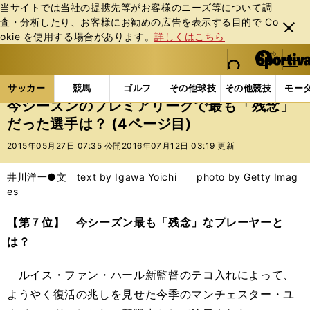
当サイトでは当社の提携先等がお客様のニーズ等について調
査・分析したり、お客様にお勧めの広告を表⽰する⽬的で Co
閉じ
okie を使⽤する場合があります。
詳しくはこちら
る
マイペ
web Sportiva (webスポルティーバ)
検索
メニュ
we
ー
サッカーの記事一覧
海外サッカー
海外サッカー
b
ジ
サッカー
競馬
ゴルフ
その他球技
その他競技
モー
ス
今シーズンのプレミアリーグで最も「残念」
ポ
だった選手は？ (4ページ目)
ル
テ
2015年05月27日 07:35 公開
2016年07月12日 03:19 更新
ィ
ー
井川洋一●文 text by Igawa Yoichi photo by Getty Imag
バ
es
【第７位】 今シーズン最も「残念」なプレーヤーと
は？
ルイス・ファン・ハール新監督のテコ入れによって、
ようやく復活の兆しを見せた今季のマンチェスター・ユ