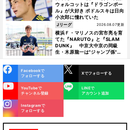
ウォルコットは『ドラゴンボー
ル』が大好き ポドルスキは日向
小次郎に憧れていた
Jリーグ
2026.08.07更新
横浜Ｆ・マリノスの宮市亮を育
てた『NARUTO』と『SLAM
DUNK』 中京大中京の同級
生・木原龍一は"ジャンプ係"だ
った
cebo
X
Facebookで
Xでフォローする
ok
フォローする
uTube
LINE
YouTubeで
LINEで
チャンネル登録
アカウント追加
stagra
Instagramで
m
フォローする