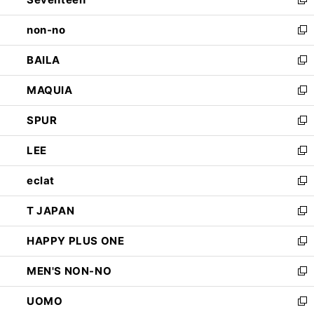
ド
新
開
ウ
し
non-no
く
で
い
新
開
ウ
し
BAILA
く
ィ
い
新
ン
ウ
し
MAQUIA
ド
ィ
い
新
ウ
ン
ウ
し
SPUR
で
ド
ィ
い
新
開
ウ
ン
ウ
し
LEE
く
で
ド
ィ
い
新
開
ウ
ン
ウ
し
eclat
く
で
ド
ィ
い
新
開
ウ
ン
ウ
し
T JAPAN
く
で
ド
ィ
い
新
開
ウ
ン
ウ
し
HAPPY PLUS ONE
く
で
ド
ィ
い
新
開
ウ
ン
ウ
し
MEN'S NON-NO
く
で
ド
ィ
い
新
開
ウ
ン
ウ
し
UOMO
く
で
ド
ィ
い
新