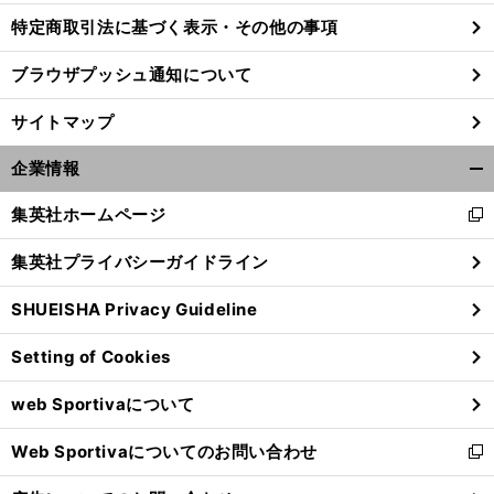
特定商取引法に基づく表示・その他の事項
ブラウザプッシュ通知について
サイトマップ
企業情報
開
く/
集英社ホームページ
新
閉
し
じ
集英社プライバシーガイドライン
い
る
ウ
SHUEISHA Privacy Guideline
ィ
前
ン
へ
Setting of Cookies
ド
ウ
web Sportivaについて
で
開
Web Sportivaについてのお問い合わせ
く
新
し