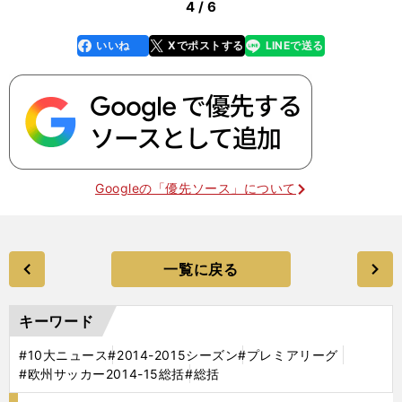
4 / 6
いいね
Xでポストする
LINEで送る
line
faceboo
x
k
Googleの「優先ソース」について
一覧に戻る
キーワード
#10大ニュース
#2014-2015シーズン
#プレミアリーグ
#欧州サッカー2014-15総括
#総括