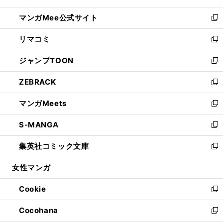
開
ン
ウ
し
マンガMee公式サイト
く
ド
ィ
い
新
ウ
ン
ウ
し
リマコミ
で
ド
ィ
い
新
開
ウ
ン
ウ
し
ジャンプTOON
く
で
ド
ィ
い
新
開
ウ
ン
ウ
し
ZEBRACK
く
で
ド
ィ
い
新
開
ウ
ン
ウ
し
マンガMeets
く
で
ド
ィ
い
新
開
ウ
ン
ウ
し
S-MANGA
く
で
ド
ィ
い
新
開
ウ
ン
ウ
し
集英社コミック文庫
く
で
ド
ィ
い
新
開
ウ
ン
ウ
し
女性マンガ
く
で
ド
ィ
い
開
ウ
ン
ウ
Cookie
く
で
ド
ィ
新
開
ウ
ン
し
Cocohana
く
で
ド
い
新
開
ウ
ウ
し