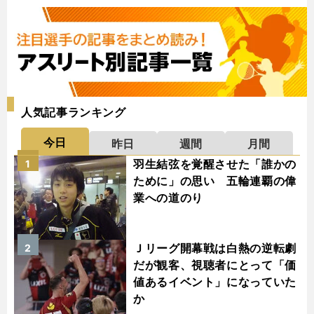
人気記事ランキング
今日
昨日
週間
月間
羽生結弦を覚醒させた「誰かの
1
ために」の思い 五輪連覇の偉
業への道のり
Ｊリーグ開幕戦は白熱の逆転劇
2
だが観客、視聴者にとって「価
値あるイベント」になっていた
か