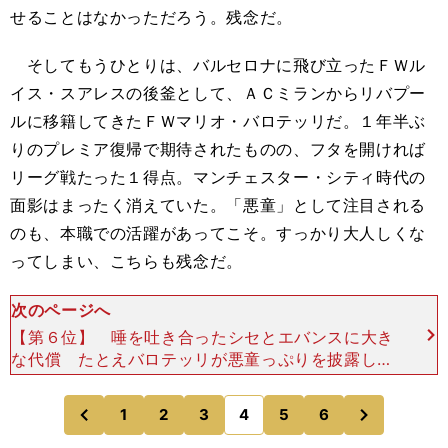
せることはなかっただろう。残念だ。
そしてもうひとりは、バルセロナに飛び立ったＦＷル
イス・スアレスの後釜として、ＡＣミランからリバプー
ルに移籍してきたＦＷマリオ・バロテッリだ。１年半ぶ
りのプレミア復帰で期待されたものの、フタを開ければ
リーグ戦たった１得点。マンチェスター・シティ時代の
面影はまったく消えていた。「悪童」として注目される
のも、本職での活躍があってこそ。すっかり大人しくな
ってしまい、こちらも残念だ。
次のページへ
【第６位】 唾を吐き合ったシセとエバンスに大き
な代償 たとえバロテッリが悪童っぷりを披露しな
くとも、プレミアリーグは逸材に事欠かない。３月
４日の第28節、ニューカッスルの本拠地セント・
次
1
2
3
4
5
6
のページへ
のページへ
ジェームス・
前