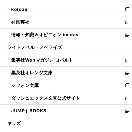
開
ウ
ン
ウ
し
kotoba
く
で
ド
ィ
い
新
開
ウ
ン
ウ
し
e!集英社
く
で
ド
ィ
い
新
開
ウ
ン
ウ
し
情報・知識＆オピニオン imidas
く
で
ド
ィ
い
新
開
ウ
ン
ウ
し
ライトノベル・ノベライズ
く
で
ド
ィ
い
開
ウ
ン
ウ
集英社Webマガジン コバルト
く
で
ド
ィ
新
開
ウ
ン
し
集英社オレンジ文庫
く
で
ド
い
新
開
ウ
ウ
し
シフォン文庫
く
で
ィ
い
新
開
ン
ウ
し
ダッシュエックス文庫公式サイト
く
ド
ィ
い
新
ウ
ン
ウ
し
JUMP j-BOOKS
で
ド
ィ
い
新
開
ウ
ン
ウ
し
キッズ
く
で
ド
ィ
い
開
ウ
ン
ウ