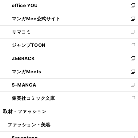
office YOU
く
で
ィ
い
新
開
ン
ウ
し
マンガMee公式サイト
く
ド
ィ
い
新
ウ
ン
ウ
し
リマコミ
で
ド
ィ
い
新
開
ウ
ン
ウ
し
ジャンプTOON
く
で
ド
ィ
い
新
開
ウ
ン
ウ
し
ZEBRACK
く
で
ド
ィ
い
新
開
ウ
ン
ウ
し
マンガMeets
く
で
ド
ィ
い
新
開
ウ
ン
ウ
し
S-MANGA
く
で
ド
ィ
い
新
開
ウ
ン
ウ
し
集英社コミック文庫
く
で
ド
ィ
い
新
開
ウ
ン
ウ
し
取材・ファッション
く
で
ド
ィ
い
開
ウ
ン
ウ
ファッション・美容
く
で
ド
ィ
開
ウ
ン
Seventeen
く
で