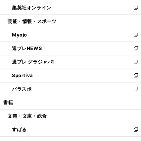
開
ウ
ン
ウ
し
集英社オンライン
く
で
ド
ィ
い
新
開
ウ
ン
ウ
し
芸能・情報・スポーツ
く
で
ド
ィ
い
開
ウ
ン
ウ
Myojo
く
で
ド
ィ
新
開
ウ
ン
し
週プレNEWS
く
で
ド
い
新
開
ウ
ウ
し
週プレ グラジャパ!
く
で
ィ
い
新
開
ン
ウ
し
Sportiva
く
ド
ィ
い
新
ウ
ン
ウ
し
パラスポ
で
ド
ィ
い
新
開
ウ
ン
ウ
し
書籍
く
で
ド
ィ
い
開
ウ
ン
ウ
文芸・文庫・総合
く
で
ド
ィ
開
ウ
ン
すばる
く
で
ド
新
開
ウ
し