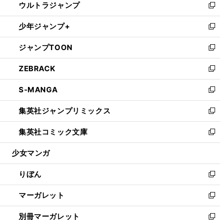
ウルトラジャンプ
く
で
ド
ィ
い
新
開
ウ
ン
ウ
し
少年ジャンプ+
く
で
ド
ィ
い
新
開
ウ
ン
ウ
し
ジャンプTOON
く
で
ド
ィ
い
新
開
ウ
ン
ウ
し
ZEBRACK
く
で
ド
ィ
い
新
開
ウ
ン
ウ
し
S-MANGA
く
で
ド
ィ
い
新
開
ウ
ン
ウ
し
集英社ジャンプリミックス
く
で
ド
ィ
い
新
開
ウ
ン
ウ
し
集英社コミック文庫
く
で
ド
ィ
い
新
開
ウ
ン
ウ
し
少女マンガ
く
で
ド
ィ
い
開
ウ
ン
ウ
りぼん
く
で
ド
ィ
新
開
ウ
ン
し
マーガレット
く
で
ド
い
新
開
ウ
ウ
し
別冊マーガレット
く
で
ィ
い
新