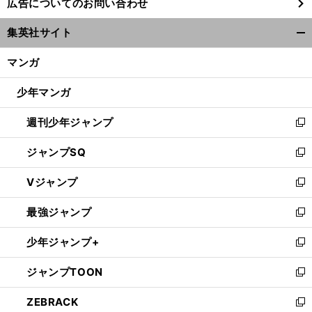
広告についてのお問い合わせ
い
ウ
集英社サイト
ィ
開
ン
く/
マンガ
ド
閉
ウ
じ
少年マンガ
で
る
開
週刊少年ジャンプ
く
新
し
ジャンプSQ
い
新
ウ
し
Vジャンプ
ィ
い
新
ン
ウ
し
最強ジャンプ
ド
ィ
い
新
ウ
ン
ウ
し
少年ジャンプ+
で
ド
ィ
い
新
開
ウ
ン
ウ
し
ジャンプTOON
く
で
ド
ィ
い
新
開
ウ
ン
ウ
し
ZEBRACK
く
で
ド
ィ
い
新