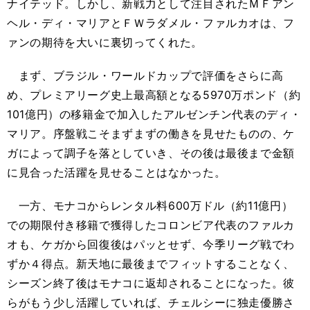
ナイテッド。しかし、新戦力として注目されたＭＦアン
ヘル・ディ・マリアとＦＷラダメル・ファルカオは、フ
ァンの期待を大いに裏切ってくれた。
まず、ブラジル・ワールドカップで評価をさらに高
め、プレミアリーグ史上最高額となる5970万ポンド（約
101億円）の移籍金で加入したアルゼンチン代表のディ・
マリア。序盤戦こそまずまずの働きを見せたものの、ケ
ガによって調子を落としていき、その後は最後まで金額
に見合った活躍を見せることはなかった。
一方、モナコからレンタル料600万ドル（約11億円）
での期限付き移籍で獲得したコロンビア代表のファルカ
オも、ケガから回復後はパッとせず、今季リーグ戦でわ
ずか４得点。新天地に最後までフィットすることなく、
シーズン終了後はモナコに返却されることになった。彼
らがもう少し活躍していれば、チェルシーに独走優勝さ