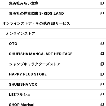
集英社みらい文庫
く
で
ド
ィ
新
開
ウ
ン
し
集英社の児童図書 S-KIDS.LAND
く
で
ド
い
新
開
ウ
ウ
し
オンラインストア・
その他WEBサービス
く
で
ィ
い
開
ン
ウ
オンラインストア
く
ド
ィ
ウ
ン
OTO
で
ド
新
開
ウ
し
SHUEISHA MANGA-ART HERITAGE
く
で
い
新
開
ウ
し
ジャンプキャラクターズストア
く
ィ
い
新
ン
ウ
し
HAPPY PLUS STORE
ド
ィ
い
新
ウ
ン
ウ
し
SHUEISHA VOX
で
ド
ィ
い
新
開
ウ
ン
ウ
し
LEEマルシェ
く
で
ド
ィ
い
新
開
ウ
ン
ウ
し
SHOP Marisol
く
で
ド
ィ
い
新