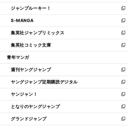
開
ウ
ン
ウ
し
ジャンプルーキー！
く
で
ド
ィ
い
新
開
ウ
ン
ウ
し
S-MANGA
く
で
ド
ィ
い
新
開
ウ
ン
ウ
し
集英社ジャンプリミックス
く
で
ド
ィ
い
新
開
ウ
ン
ウ
し
集英社コミック文庫
く
で
ド
ィ
い
新
開
ウ
ン
ウ
し
青年マンガ
く
で
ド
ィ
い
開
ウ
ン
ウ
週刊ヤングジャンプ
く
で
ド
ィ
新
開
ウ
ン
し
ヤングジャンプ定期購読デジタル
く
で
ド
い
新
開
ウ
ウ
し
ヤンジャン！
く
で
ィ
い
新
開
ン
ウ
し
となりのヤングジャンプ
く
ド
ィ
い
新
ウ
ン
ウ
し
グランドジャンプ
で
ド
ィ
い
新
開
ウ
ン
ウ
し