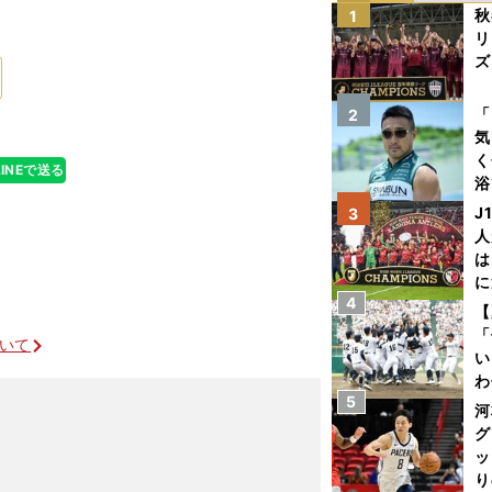
秋
1
リ
ズ
を
「
2
気
く
LINEで送る
浴
太
J
3
ァ
人
は
に
4
と
【
「
ついて
い
わ
5
だ
河
グ
ッ
り