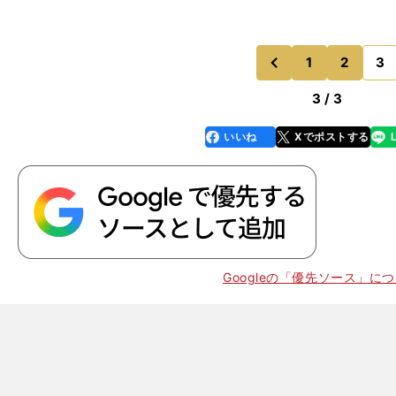
1
2
3
のページへ
前
3 / 3
いいね
Xでポストする
line
faceboo
x
k
Googleの「優先ソース」に