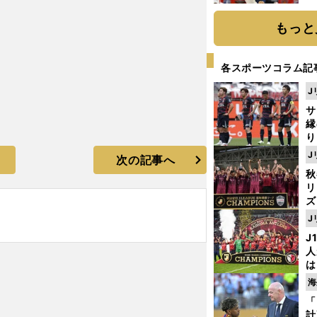
糧
は
もっと
各スポーツコラム記
J
サ
縁
り
開
J
次の記事へ
見
秋
リ
ズ
J
を
J
人
は
に
海
と
「
計