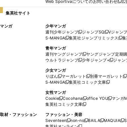
Web Sportivaについてのお問い合わせ
広
し
新
い
し
集英社サイト
ウ
い
ィ
ウ
マンガ
少年マンガ
ン
ィ
週刊少年ジャンプ
ジャンプSQ
Vジャン
ド
ン
新
新
S-MANGA
集英社ジャンプリミックス
集
ウ
ド
新
し
し
新
で
ウ
し
い
い
し
青年マンガ
開
で
い
ウ
ウ
い
週刊ヤングジャンプ
ヤングジャンプ定期
新
く
開
ウ
ィ
ィ
ウ
ウルトラジャンプ
少年ジャンプ+
ジャン
新
し
新
く
ィ
ン
ン
ィ
し
い
し
ン
ド
ド
ン
少女マンガ
い
ウ
い
ド
ウ
ウ
ド
りぼん
マーガレット
別冊マーガレット
新
新
新
ウ
ィ
ウ
ウ
で
で
ウ
S-MANGA
集英社コミック文庫
し
新
し
新
ィ
ン
ィ
で
開
開
で
い
し
い
し
ン
ド
ン
女性マンガ
開
く
く
開
ウ
い
ウ
い
ド
ウ
ド
Cookie
Cocohana
office YOU
マンガM
く
く
新
新
新
ィ
ウ
ィ
ウ
ウ
で
ウ
集英社コミック文庫
し
新
し
し
ン
ィ
ン
ィ
で
開
で
い
し
い
い
ド
ン
ド
ン
取材・ファッション
ファッション・美容
開
く
開
ウ
い
ウ
ウ
ウ
ド
ウ
ド
Seventeen
non-no
BAILA
MAQUIA
S
く
く
新
新
新
新
ィ
ウ
ィ
ィ
で
ウ
で
ウ
集英社オンライン