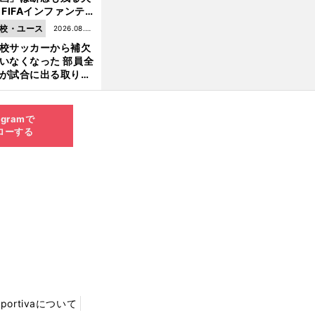
 FIFAインファンテ
ーノ会長体制に何が
校・ユース
2026.08.05
きているのか
校サッカーから補欠
更新
いなくなった 部員全
が試合に出る取り組
が進んでいる
agramで
ローする
Sportivaについて