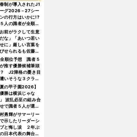
春制が導入されたJ1
ーグ2026－27シー
ンの行方はいかに!?
５人の識者が全順位
大胆予想
お前がラクして生意
だな」「あいつ若い
せに」厳しい言葉を
びせられるも佐藤慎
郎が貫いた誇りとフ
1全順位予想 識者５
ンへの思い
が推す優勝候補筆頭
？ J2降格の憂き目
遭いそうな３クラブ
は？
夏の甲子園2026】
優勝は横浜じゃな
」 波乱必至の組み合
せで識者５人が選ん
優勝校はここだ！
村勇輝がサマーリー
で示したリーダーシ
プと悔し涙 ２年ぶ
の日本代表の舞台を