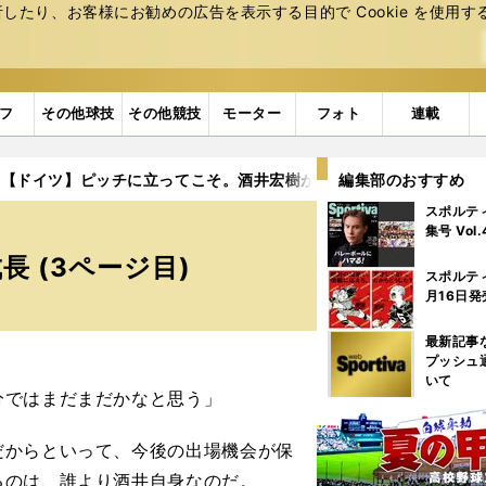
たり、お客様にお勧めの広告を表⽰する⽬的で Cookie を使⽤す
フ
その他球技
その他競技
モーター
フォト
連載
【ドイツ】ピッチに立ってこそ。酒井宏樹が久々のフル出場で見せ
編集部のおすすめ
スポルテ
集号 Vol
 (3ページ目)
スポルテ
月16日発
最新記事
プッシュ
いて
分ではまだまだかなと思う」
からといって、今後の出場機会が保
るのは、誰より酒井自身なのだ。