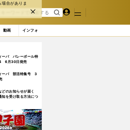
る場合がありま
マイペ
閉じ
検索
メニュ
ー
る
す
ジ
る
動画
インフォ
た成長
3ページ目
ィーバ バレーボール特
.4 6月30日発売
ィーバ 部活特集号 3
売
などのお知らせが届く
通知を受け取る方法につ