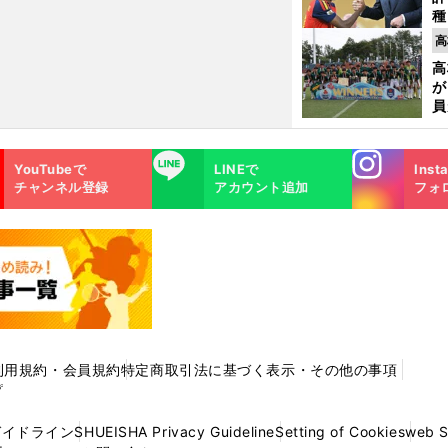
種
ィ
高
起
高
が
員
み
Instagra
LINE
YouTubeで
LINEで
Inst
m
チャンネル登録
アカウント追加
フォ
利用規約・会員規約
特定商取引法に基づく表示・その他の事項
プ
ガイドライン
SHUEISHA Privacy Guideline
Setting of Cookies
web 