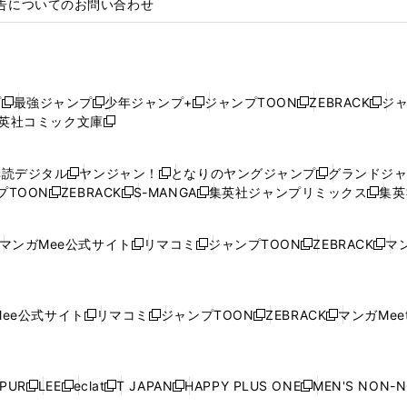
告についてのお問い合わせ
プ
最強ジャンプ
少年ジャンプ+
ジャンプTOON
ZEBRACK
ジ
新
新
新
新
新
英社コミック文庫
し
新
し
し
し
し
い
い
し
い
い
い
ウ
ウ
い
ウ
ウ
ウ
購読デジタル
ヤンジャン！
となりのヤングジャンプ
グランドジ
新
新
新
ィ
ィ
ウ
ィ
ィ
ィ
プTOON
ZEBRACK
S-MANGA
集英社ジャンプリミックス
集英
新
し
新
し
新
し
新
ン
ン
ィ
ン
ン
ン
し
い
し
い
し
い
し
ド
ド
ン
ド
ド
ド
い
ウ
い
ウ
い
ウ
い
ウ
ウ
ド
ウ
ウ
ウ
マンガMee公式サイト
リマコミ
ジャンプTOON
ZEBRACK
マン
新
新
新
新
ウ
ィ
ウ
ィ
ウ
ィ
ウ
で
で
ウ
で
で
で
し
し
し
し
し
ィ
ン
ィ
ン
ィ
ン
ィ
開
開
で
開
開
開
い
い
い
い
い
ン
ド
ン
ド
ン
ド
ン
く
く
開
く
く
く
ウ
ウ
ウ
ウ
ウ
ド
ウ
ド
ウ
ド
ウ
ド
ee公式サイト
リマコミ
ジャンプTOON
ZEBRACK
マンガMeet
く
新
新
新
新
ィ
ィ
ィ
ィ
ィ
ウ
で
ウ
で
ウ
で
ウ
し
し
し
し
ン
ン
ン
ン
ン
で
開
で
開
で
開
で
い
い
い
い
ド
ド
ド
ド
ド
開
く
開
く
開
く
開
ウ
ウ
ウ
ウ
ウ
ウ
ウ
ウ
ウ
PUR
LEE
eclat
T JAPAN
HAPPY PLUS ONE
MEN'S NON-
く
く
く
く
新
新
新
新
新
ィ
ィ
ィ
ィ
で
で
で
で
で