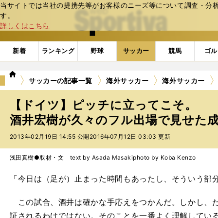
当サイトでは当社の提携先等がお客様のニーズ等について調査・分析し
web Sportiva (webスポルティーバ)
す。
詳しくはこちら
新着
ランキング
野球
サッカー
競馬
ゴル
we
サッカーの記事一覧
海外サッカー
海外サッカー
b
ス
【ドイツ】ピッチに立ってこそ。
ポ
ル
酒井宏樹が久々のフル出場で見せた成長
テ
2013年02月19日 14:55 公開
2016年07月12日 03:03 更新
ィ
ー
バ
浅田真樹●取材・文 text by Asada Masaki
photo by Koba Kenzo
「今日は（足が）止まった時間もあったし、そういう部
この試合、酒井は確かな手応えをつかんだ。しかし、だ
証されるわけではない。そのことを一番よく理解してい