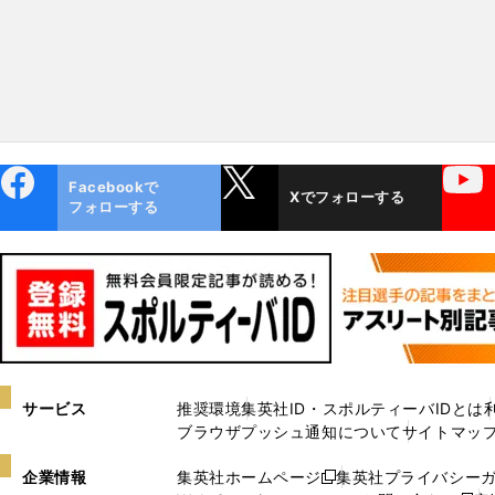
ebo
X
YouTube
Facebookで
Xでフォローする
ok
フォローする
サービス
推奨環境
集英社ID・スポルティーバIDとは
ブラウザプッシュ通知について
サイトマッ
企業情報
集英社ホームページ
集英社プライバシー
新