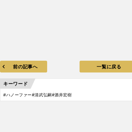
前の記事へ
一覧に戻る
キーワード
#ハノーファー
#清武弘嗣
#酒井宏樹