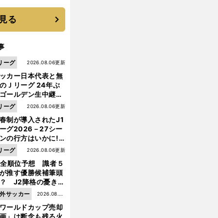
に３年目のNBA挑戦
続く
見る
事
リーグ
2026.08.06更新
ッカー日本代表と無
のＪリーグ 24年ぶ
ゴールデン生中継の
幕戦でヘタな試合は
リーグ
2026.08.06更新
せられない
春制が導入されたJ1
ーグ2026－27シー
ンの行方はいかに!?
５人の識者が全順位
【
イ
】
リーグ
2026.08.06更新
ングランド
アーセナルはなぜ金を使わないのか
大胆予想
1全順位予想 識者５
が推す優勝候補筆頭
？ J2降格の憂き目
遭いそうな３クラブ
外サッカー
2026.08.05
は？
ワールドカップ売却
更新
画」は断念も残る火