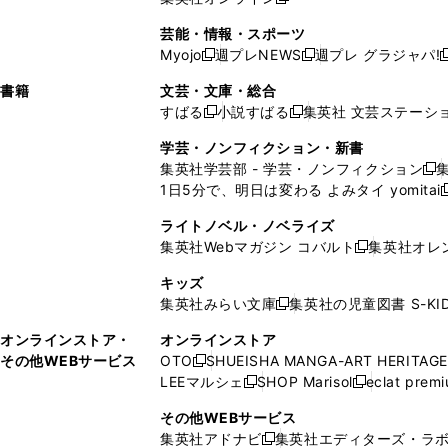
し
新
し
し
し
ン
ィ
ン
ン
開
で
開
で
い
し
い
い
い
ド
ン
ド
ド
芸能・情報・スポーツ
く
開
く
開
ウ
い
ウ
ウ
ウ
ウ
ド
ウ
ウ
Myojo
週プレNEWS
週プレ グラジャパ!
く
く
新
新
新
ィ
ウ
ィ
ィ
ィ
で
ウ
で
で
し
し
ン
ィ
ン
ン
ン
書籍
文芸・文庫・総合
開
で
開
開
い
い
ド
ン
ド
ド
ド
すばる
小説すばる
集英社 文芸ステーシ
く
開
く
く
新
新
ウ
ウ
ウ
ド
ウ
ウ
ウ
く
し
し
ィ
ィ
学芸・ノンフィクション・新書
で
ウ
で
で
で
い
い
ン
ン
集英社学芸部 - 学芸・ノンフィクション
開
で
開
開
開
新
ウ
ウ
ド
ド
1日5分で、明日は変わる よみタイ yomitai
く
開
く
く
く
し
新
ィ
ィ
ウ
ウ
く
い
ン
ン
ライトノベル・ノベライズ
で
で
ウ
ド
ド
集英社Webマガジン コバルト
集英社オレ
開
開
新
ィ
ウ
ウ
く
く
し
ン
キッズ
で
で
い
ド
集英社みらい文庫
集英社の児童図書 S-KID
開
開
新
ウ
ウ
く
く
し
ィ
オンラインストア・
オンラインストア
で
い
ン
その他WEBサービス
OTO
SHUEISHA MANGA-ART HERITAGE
開
新
ウ
ド
LEEマルシェ
SHOP Marisol
eclat prem
く
し
新
新
ィ
ウ
い
し
し
ン
その他WEBサービス
で
ウ
い
い
ド
集英社アドナビ
集英社エディターズ・ラ
開
新