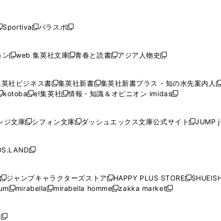
し
し
し
し
し
ン
ン
ン
ン
開
開
開
開
開
い
い
い
い
い
ド
ド
ド
ド
く
く
く
く
く
ウ
ウ
ウ
ウ
ウ
ウ
ウ
ウ
ウ
Sportiva
パラスポ
新
新
ィ
ィ
ィ
ィ
ィ
で
で
で
で
し
し
し
ン
ン
ン
ン
ン
開
開
開
開
い
い
い
ド
ド
ド
ド
ド
ョン
web 集英社文庫
青春と読書
アジア人物史
く
く
く
く
新
新
新
新
ウ
ウ
ウ
ウ
ウ
ウ
ウ
ウ
し
し
し
し
ィ
ィ
ィ
で
で
で
で
で
い
い
い
い
ン
ン
ン
集英社ビジネス書
集英社新書
集英社新書プラス - 知の水先案内人
開
開
開
開
開
新
新
新
ウ
ウ
ウ
ウ
ド
ド
ド
kotoba
e!集英社
情報・知識＆オピニオン imidas
く
く
く
く
く
新
し
新
し
新
ィ
ィ
ィ
ィ
ウ
ウ
ウ
し
し
い
し
い
し
ン
ン
ン
ン
で
で
で
い
い
ウ
い
ウ
い
ド
ド
ド
ド
ンジ文庫
シフォン文庫
ダッシュエックス文庫公式サイト
JUMP 
開
開
開
新
新
新
ウ
ウ
ィ
ウ
ィ
ウ
ウ
ウ
ウ
ウ
く
く
く
し
し
し
ィ
ィ
ン
ィ
ン
ィ
で
で
で
で
い
い
い
ン
ン
ド
ン
ド
ン
S.LAND
開
開
開
開
新
ウ
ウ
ウ
ド
ド
ウ
ド
ウ
ド
く
く
く
く
し
ィ
ィ
ィ
ウ
ウ
で
ウ
で
ウ
い
ン
ン
ン
ジャンプキャラクターズストア
HAPPY PLUS STORE
SHUEIS
で
で
開
で
開
で
新
新
新
ウ
ド
ド
ド
ium
mirabella
mirabella homme
zakka market
開
開
く
開
く
開
し
新
新
新
し
新
し
ィ
ウ
ウ
ウ
く
く
く
く
い
し
し
い
し
し
い
ン
で
で
で
ウ
い
い
ウ
い
い
ウ
ド
ボ
開
開
開
新