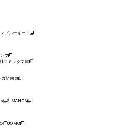
ャンプルーキー！
新
し
い
ウ
ャンプ
新
ィ
社コミック文庫
し
新
ン
い
し
ド
ウ
い
ウ
ガMeets
新
ィ
ウ
で
し
ン
ィ
開
い
ド
ン
く
ウ
ウ
ド
s
S-MANGA
新
新
ィ
で
ウ
し
し
ン
開
で
い
い
ド
く
開
ウ
ウ
ウ
NO
UOMO
く
新
新
ィ
ィ
で