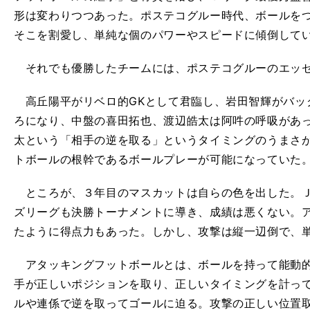
形は変わりつつあった。ポステコグルー時代、ボールを
そこを割愛し、単純な個のパワーやスピードに傾倒して
それでも優勝したチームには、ポステコグルーのエッ
高丘陽平がリベロ的GKとして君臨し、岩田智輝がバッ
ろになり、中盤の喜田拓也、渡辺皓太は阿吽の呼吸があ
太という「相手の逆を取る」というタイミングのうまさ
トボールの根幹であるボールプレーが可能になっていた
ところが、３年目のマスカットは自らの色を出した。Ｊ
ズリーグも決勝トーナメントに導き、成績は悪くない。ア
たように得点力もあった。しかし、攻撃は縦一辺倒で、
アタッキングフットボールとは、ボールを持って能動的
手が正しいポジションを取り、正しいタイミングを計っ
ルや連係で逆を取ってゴールに迫る。攻撃の正しい位置