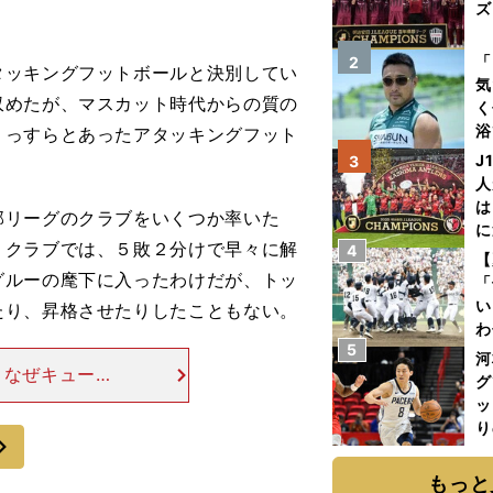
ズ
を
「
2
ッキングフットボールと決別してい
気
収めたが、マスカット時代からの質の
く
浴
うっすらとあったアタッキングフット
太
J
3
ァ
人
は
リーグのクラブをいくつか率いた
に
うクラブでは、５敗２分けで早々に解
4
と
【
グルーの麾下に入ったわけだが、トッ
「
い
たり、昇格させたりしたこともない。
わ
5
だ
河
、なぜキューウ
グ
ウェルの電撃解
ッ
るだろう。結果
り
次
糧
は
もっと