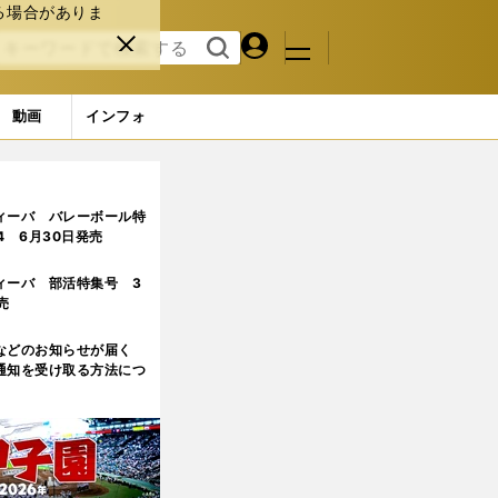
る場合がありま
マイペ
閉じ
検索
メニュ
ー
る
す
ジ
る
動画
インフォ
ル」は消えた
2ページ目
ィーバ バレーボール特
.4 6月30日発売
ィーバ 部活特集号 3
売
などのお知らせが届く
通知を受け取る方法につ