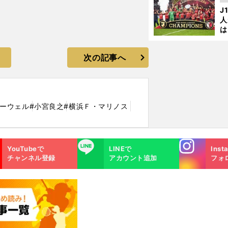
を
J
人
は
に
と
次の記事へ
ューウェル
#小宮良之
#横浜Ｆ・マリノス
Instagra
LINE
YouTubeで
LINEで
Inst
m
チャンネル登録
アカウント追加
フォ