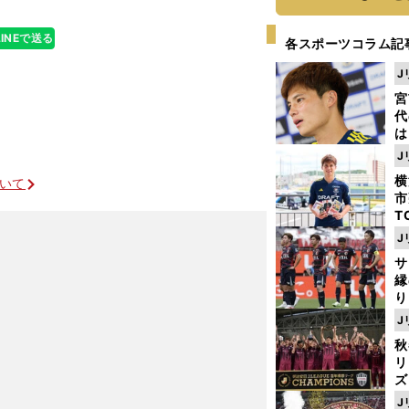
LINEで送る
各スポーツコラム記
J
宮
代
は
が
J
日
横
ついて
た
市
T
K
J
級
サ
ャ
縁
り
開
J
見
秋
リ
ズ
J