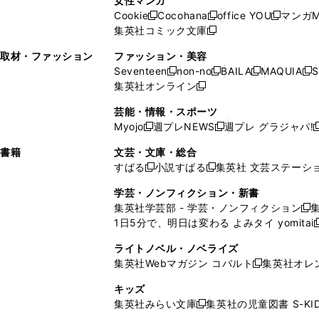
女性マンガ
開
く
く
開
ウ
い
ウ
い
ド
ウ
ド
Cookie
Cocohana
office YOU
マンガM
く
く
新
新
新
ィ
ウ
ィ
ウ
ウ
で
ウ
集英社コミック文庫
し
新
し
し
ン
ィ
ン
ィ
で
開
で
い
し
い
い
ド
ン
ド
ン
取材・ファッション
ファッション・美容
開
く
開
ウ
い
ウ
ウ
ウ
ド
ウ
ド
Seventeen
non-no
BAILA
MAQUIA
S
く
く
新
新
新
新
ィ
ウ
ィ
ィ
で
ウ
で
ウ
集英社オンライン
し
新
し
し
し
ン
ィ
ン
ン
開
で
開
で
い
し
い
い
い
ド
ン
ド
ド
芸能・情報・スポーツ
く
開
く
開
ウ
い
ウ
ウ
ウ
ウ
ド
ウ
ウ
Myojo
週プレNEWS
週プレ グラジャパ!
く
く
新
新
新
ィ
ウ
ィ
ィ
ィ
で
ウ
で
で
し
し
ン
ィ
ン
ン
ン
書籍
文芸・文庫・総合
開
で
開
開
い
い
ド
ン
ド
ド
ド
すばる
小説すばる
集英社 文芸ステーシ
く
開
く
く
新
新
ウ
ウ
ウ
ド
ウ
ウ
ウ
く
し
し
ィ
ィ
学芸・ノンフィクション・新書
で
ウ
で
で
で
い
い
ン
ン
集英社学芸部 - 学芸・ノンフィクション
開
で
開
開
開
新
ウ
ウ
ド
ド
1日5分で、明日は変わる よみタイ yomitai
く
開
く
く
く
し
新
ィ
ィ
ウ
ウ
く
い
ン
ン
ライトノベル・ノベライズ
で
で
ウ
ド
ド
集英社Webマガジン コバルト
集英社オレ
開
開
新
ィ
ウ
ウ
く
く
し
ン
キッズ
で
で
い
ド
集英社みらい文庫
集英社の児童図書 S-KID
開
開
新
ウ
ウ