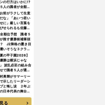
ンの行方はいかに!?
５人の識者が全順位
大胆予想
お前がラクして生意
だな」「あいつ若い
せに」厳しい言葉を
びせられるも佐藤慎
郎が貫いた誇りとフ
1全順位予想 識者５
ンへの思い
が推す優勝候補筆頭
？ J2降格の憂き目
遭いそうな３クラブ
は？
夏の甲子園2026】
優勝は横浜じゃな
」 波乱必至の組み合
せで識者５人が選ん
優勝校はここだ！
村勇輝がサマーリー
で示したリーダーシ
プと悔し涙 ２年ぶ
の日本代表の舞台を
に３年目のNBA挑戦
続く
見る