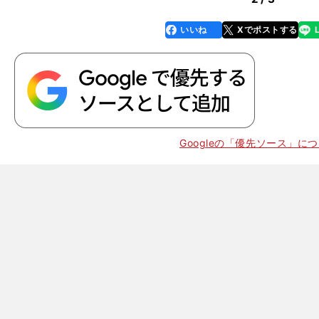
いいね
Xでポストする
line
faceboo
x
k
Googleの「優先ソース」に