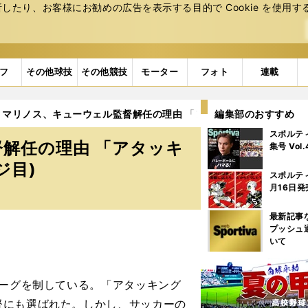
たり、お客様にお勧めの広告を表⽰する⽬的で Cookie を使⽤す
フ
その他球技
その他競技
モーター
フォト
連載
・マリノス、キューウェル監督解任の理由 「アタッキングフットボー
編集部のおすすめ
スポルテ
解任の理由 「アタッキ
集号 Vol
ジ目)
スポルテ
月16日発
最新記事
プッシュ
いて
リーグを制している。「アタッキング
督にも選ばれた。しかし、サッカーの