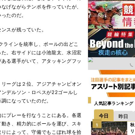
つなげながらテンポを作っていたが、
いったのだ。
センスが残っていた。
クラインを統率し、ボールの出どこ
った。右サイドには小池龍太、水沼宏
がある選手がいて、アタッキングフッ
。
リーグは２位、アジアチャンピオン
ンデルソン・ロペスが22ゴールし
単調になっていたのだ。
人気記事ランキング
にプレーを行なうことにある。各選
今日
昨日
て動き、精力的にボールを運び、スキ
秋
1
リ
取りによって、守備でもこぼれ球を拾