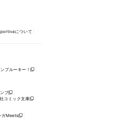
Sportivaについて
ャンプルーキー！
新
し
い
ウ
ャンプ
新
ィ
社コミック文庫
し
新
ン
い
し
ド
ウ
い
ウ
ガMeets
新
ィ
ウ
で
し
ン
ィ
開
い
ド
ン