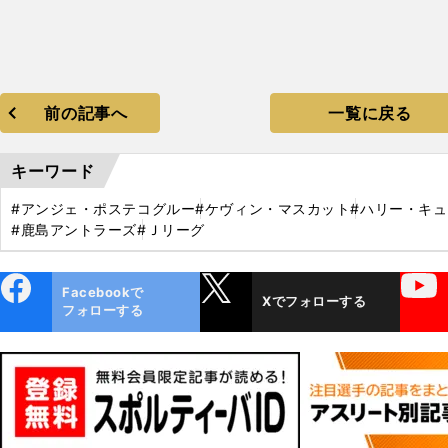
前の記事へ
一覧に戻る
キーワード
#アンジェ・ポステコグルー
#ケヴィン・マスカット
#ハリー・キ
#鹿島アントラーズ
#Ｊリーグ
ebo
X
YouTube
Facebookで
Xでフォローする
ok
フォローする