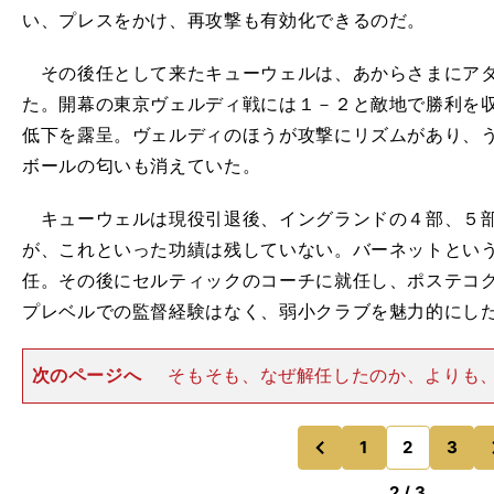
い、プレスをかけ、再攻撃も有効化できるのだ。
その後任として来たキューウェルは、あからさまにアタ
た。開幕の東京ヴェルディ戦には１－２と敵地で勝利を
低下を露呈。ヴェルディのほうが攻撃にリズムがあり、
ボールの匂いも消えていた。
キューウェルは現役引退後、イングランドの４部、５部
が、これといった功績は残していない。バーネットとい
任。その後にセルティックのコーチに就任し、ポステコ
プレベルでの監督経験はなく、弱小クラブを魅力的にし
次のページへ
そもそも、なぜ解任したのか、よりも
ェルを招聘したか、のほうがミステリーだ。 キュー
任に関し、「時間を与えるべきだった」という意見もあ
だけを見れば、わからな
1
2
3
のページへ
のページへ
前
2 / 3