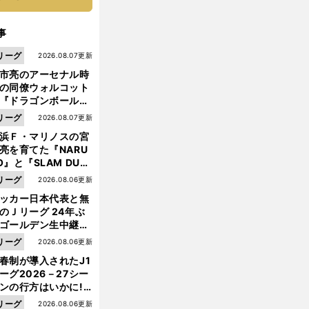
事
リーグ
2026.08.07更新
市亮のアーセナル時
の同僚ウォルコット
『ドラゴンボール』
大好き ポドルスキは
リーグ
2026.08.07更新
向小次郎に憧れてい
浜Ｆ・マリノスの宮
亮を育てた『NARU
O』と『SLAM DUN
』 中京大中京の同
リーグ
2026.08.06更新
生・木原龍一は"ジ
ッカー日本代表と無
ンプ係"だった
のＪリーグ 24年ぶ
ゴールデン生中継の
幕戦でヘタな試合は
リーグ
2026.08.06更新
せられない
前
へ
春制が導入されたJ1
ーグ2026－27シー
ンの行方はいかに!?
５人の識者が全順位
リーグ
2026.08.06更新