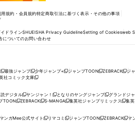
利用規約・会員規約
特定商取引法に基づく表示・その他の事項
プ
ガイドライン
SHUEISHA Privacy Guideline
Setting of Cookies
web 
告についてのお問い合わせ
プ
最強ジャンプ
少年ジャンプ+
ジャンプTOON
ZEBRACK
ジ
新
新
新
新
新
英社コミック文庫
し
新
し
し
し
し
い
い
し
い
い
い
ウ
ウ
い
ウ
ウ
ウ
購読デジタル
ヤンジャン！
となりのヤングジャンプ
グランドジ
新
新
新
ィ
ィ
ウ
ィ
ィ
ィ
プTOON
ZEBRACK
S-MANGA
集英社ジャンプリミックス
集英
新
し
新
し
新
し
新
ン
ン
ィ
ン
ン
ン
し
い
し
い
し
い
し
ド
ド
ン
ド
ド
ド
い
ウ
い
ウ
い
ウ
い
ウ
ウ
ド
ウ
ウ
ウ
マンガMee公式サイト
リマコミ
ジャンプTOON
ZEBRACK
マン
新
新
新
新
ウ
ィ
ウ
ィ
ウ
ィ
ウ
で
で
ウ
で
で
で
し
し
し
し
し
ィ
ン
ィ
ン
ィ
ン
ィ
開
開
で
開
開
開
い
い
い
い
い
ン
ド
ン
ド
ン
ド
ン