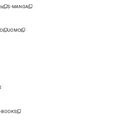
く
ウ
ウ
ド
s
S-MANGA
新
新
ィ
で
ウ
し
し
ン
開
で
い
い
ド
く
開
ウ
ウ
ウ
NO
UOMO
く
新
新
ィ
ィ
で
し
し
ン
ン
開
い
い
ド
ド
く
ウ
ウ
ウ
ウ
ィ
ィ
で
で
ン
ン
開
開
ド
ド
く
く
ウ
ウ
で
で
開
開
く
く
し
い
ウ
j-BOOKS
新
ィ
し
ン
い
ド
ウ
ウ