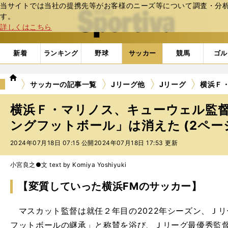
当サイトでは当社の提携先等がお客様のニーズ等について調査・分析し
web Sportiva (webスポルティーバ)
す。
詳しくはこちら
新着
ランキング
野球
サッカー
競馬
ゴル
we
サッカーの記事一覧
Jリーグ他
Jリーグ
横浜Ｆ
b
ス
横浜Ｆ・マリノス、キューウェル監督
ポ
ル
ングフットボール」は消えた (2ペー
テ
2024年07月18日 07:15 公開
2024年07月18日 17:53 更新
ィ
ー
バ
小宮良之●文 text by Komiya Yoshiyuki
【変質していった横浜FMのサッカー】
マスカット監督は就任２年目の2022年シーズン、Ｊ
フットボールの継承」と称賛を浴び、Ｊリーグ最優秀監