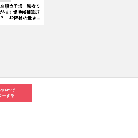
大胆予想
1全順位予想 識者５
が推す優勝候補筆頭
？ J2降格の憂き目
遭いそうな３クラブ
は？
agramで
ローする