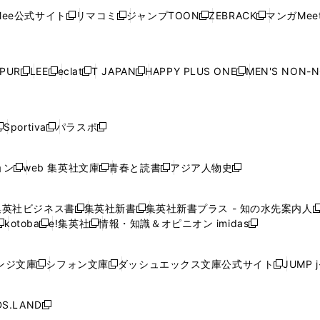
く
く
開
く
く
く
ウ
ウ
ウ
ウ
ウ
ド
ウ
ド
ウ
ド
ウ
ド
ee公式サイト
リマコミ
ジャンプTOON
ZEBRACK
マンガMeet
く
新
新
新
新
ィ
ィ
ィ
ィ
ィ
ウ
で
ウ
で
ウ
で
ウ
し
し
し
し
ン
ン
ン
ン
ン
で
開
で
開
で
開
で
い
い
い
い
ド
ド
ド
ド
ド
開
く
開
く
開
く
開
ウ
ウ
ウ
ウ
ウ
ウ
ウ
ウ
ウ
PUR
LEE
eclat
T JAPAN
HAPPY PLUS ONE
MEN'S NON-
く
く
く
く
新
新
新
新
新
ィ
ィ
ィ
ィ
で
で
で
で
で
し
し
し
し
し
ン
ン
ン
ン
開
開
開
開
開
い
い
い
い
い
ド
ド
ド
ド
く
く
く
く
く
ウ
ウ
ウ
ウ
ウ
ウ
ウ
ウ
ウ
Sportiva
パラスポ
新
新
ィ
ィ
ィ
ィ
ィ
で
で
で
で
し
し
し
ン
ン
ン
ン
ン
開
開
開
開
い
い
い
ド
ド
ド
ド
ド
ョン
web 集英社文庫
青春と読書
アジア人物史
く
く
く
く
新
新
新
新
ウ
ウ
ウ
ウ
ウ
ウ
ウ
ウ
し
し
し
し
ィ
ィ
ィ
で
で
で
で
で
い
い
い
い
ン
ン
ン
集英社ビジネス書
集英社新書
集英社新書プラス - 知の水先案内人
開
開
開
開
開
新
新
新
ウ
ウ
ウ
ウ
ド
ド
ド
kotoba
e!集英社
情報・知識＆オピニオン imidas
く
く
く
く
く
新
し
新
し
新
ィ
ィ
ィ
ィ
ウ
ウ
ウ
し
し
い
し
い
し
ン
ン
ン
ン
で
で
で
い
い
ウ
い
ウ
い
ド
ド
ド
ド
ンジ文庫
シフォン文庫
ダッシュエックス文庫公式サイト
JUMP 
開
開
開
新
新
新
ウ
ウ
ィ
ウ
ィ
ウ
ウ
ウ
ウ
ウ
く
く
く
し
し
し
ィ
ィ
ン
ィ
ン
ィ
で
で
で
で
い
い
い
ン
ン
ド
ン
ド
ン
S.LAND
開
開
開
開
新
ウ
ウ
ウ
ド
ド
ウ
ド
ウ
ド