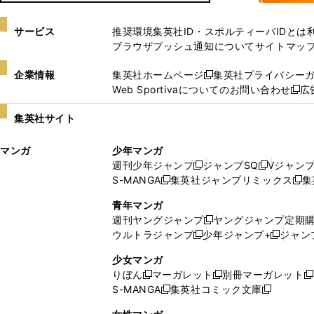
サービス
推奨環境
集英社ID・スポルティーバIDとは
ブラウザプッシュ通知について
サイトマッ
企業情報
集英社ホームページ
集英社プライバシー
新
Web Sportivaについてのお問い合わせ
広
し
新
い
し
集英社サイト
ウ
い
ィ
ウ
マンガ
少年マンガ
ン
ィ
週刊少年ジャンプ
ジャンプSQ
Vジャン
ド
ン
新
新
S-MANGA
集英社ジャンプリミックス
集
ウ
ド
新
し
し
新
で
ウ
し
い
い
し
青年マンガ
開
で
い
ウ
ウ
い
週刊ヤングジャンプ
ヤングジャンプ定期
新
く
開
ウ
ィ
ィ
ウ
ウルトラジャンプ
少年ジャンプ+
ジャン
新
し
新
く
ィ
ン
ン
ィ
し
い
し
ン
ド
ド
ン
少女マンガ
い
ウ
い
ド
ウ
ウ
ド
りぼん
マーガレット
別冊マーガレット
新
新
新
ウ
ィ
ウ
ウ
で
で
ウ
S-MANGA
集英社コミック文庫
し
新
し
新
ィ
ン
ィ
で
開
開
で
い
し
い
し
ン
ド
ン