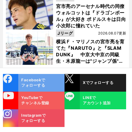
宮市亮のアーセナル時代の同僚
ウォルコットは『ドラゴンボー
ル』が大好き ポドルスキは日向
小次郎に憧れていた
Jリーグ
2026.08.07更新
横浜Ｆ・マリノスの宮市亮を育
てた『NARUTO』と『SLAM
DUNK』 中京大中京の同級
生・木原龍一は"ジャンプ係"だ
った
cebo
X
Facebookで
Xでフォローする
ok
フォローする
uTube
LINE
YouTubeで
LINEで
チャンネル登録
アカウント追加
stagra
Instagramで
m
フォローする