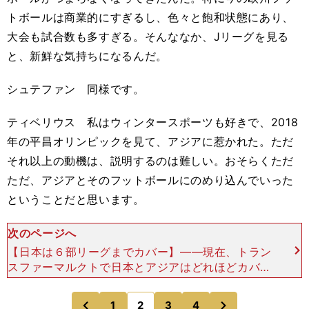
トボールは商業的にすぎるし、色々と飽和状態にあり、
大会も試合数も多すぎる。そんななか、Jリーグを見る
と、新鮮な気持ちになるんだ。
シュテファン 同様です。
ティベリウス 私はウィンタースポーツも好きで、2018
年の平昌オリンピックを見て、アジアに惹かれた。ただ
それ以上の動機は、説明するのは難しい。おそらくただ
ただ、アジアとそのフットボールにのめり込んでいった
ということだと思います。
次のページへ
【日本は６部リーグまでカバー】――現在、トラン
スファーマルクトで日本とアジアはどれほどカバー
されているのでしょうか。トビアス 日本はJ1、J
2、J3、JFL、地域リーグの１部と２部まで掲載し
次
1
2
3
4
のページへ
のページへ