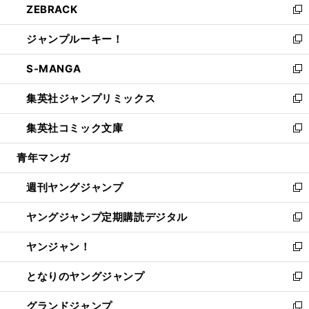
ZEBRACK
く
で
ド
ィ
い
新
開
ウ
ン
ウ
し
ジャンプルーキー！
く
で
ド
ィ
い
新
開
ウ
ン
ウ
し
S-MANGA
く
で
ド
ィ
い
新
開
ウ
ン
ウ
し
集英社ジャンプリミックス
く
で
ド
ィ
い
新
開
ウ
ン
ウ
し
集英社コミック文庫
く
で
ド
ィ
い
新
開
ウ
ン
ウ
し
青年マンガ
く
で
ド
ィ
い
開
ウ
ン
ウ
週刊ヤングジャンプ
く
で
ド
ィ
新
開
ウ
ン
し
ヤングジャンプ定期購読デジタル
く
で
ド
い
新
開
ウ
ウ
し
ヤンジャン！
く
で
ィ
い
新
開
ン
ウ
し
となりのヤングジャンプ
く
ド
ィ
い
新
ウ
ン
ウ
し
グランドジャンプ
で
ド
ィ
い
新