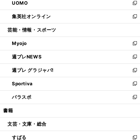
UOMO
く
で
ド
ィ
い
新
開
ウ
ン
ウ
し
集英社オンライン
く
で
ド
ィ
い
新
開
ウ
ン
ウ
し
芸能・情報・スポーツ
く
で
ド
ィ
い
開
ウ
ン
ウ
Myojo
く
で
ド
ィ
新
開
ウ
ン
し
週プレNEWS
く
で
ド
い
新
開
ウ
ウ
し
週プレ グラジャパ!
く
で
ィ
い
新
開
ン
ウ
し
Sportiva
く
ド
ィ
い
新
ウ
ン
ウ
し
パラスポ
で
ド
ィ
い
新
開
ウ
ン
ウ
し
書籍
く
で
ド
ィ
い
開
ウ
ン
ウ
文芸・文庫・総合
く
で
ド
ィ
開
ウ
ン
すばる
く
で
ド
新