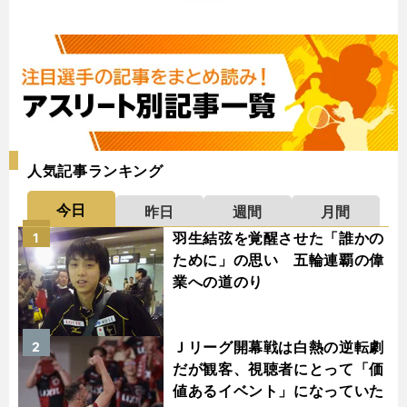
人気記事ランキング
今日
昨日
週間
月間
羽生結弦を覚醒させた「誰かの
1
ために」の思い 五輪連覇の偉
業への道のり
Ｊリーグ開幕戦は白熱の逆転劇
2
だが観客、視聴者にとって「価
値あるイベント」になっていた