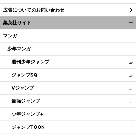
し
広告についてのお問い合わせ
い
ウ
集英社サイト
ィ
開
ン
く/
マンガ
ド
閉
ウ
じ
少年マンガ
で
る
開
週刊少年ジャンプ
く
新
し
ジャンプSQ
い
新
ウ
し
Vジャンプ
ィ
い
新
ン
ウ
し
最強ジャンプ
ド
ィ
い
新
ウ
ン
ウ
し
少年ジャンプ+
で
ド
ィ
い
新
開
ウ
ン
ウ
し
ジャンプTOON
く
で
ド
ィ
い
新
開
ウ
ン
ウ
し