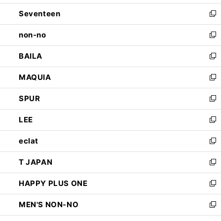
開
ウ
ン
Seventeen
く
で
ド
新
開
ウ
し
non-no
く
で
い
新
開
ウ
し
BAILA
く
ィ
い
新
ン
ウ
し
MAQUIA
ド
ィ
い
新
ウ
ン
ウ
し
SPUR
で
ド
ィ
い
新
開
ウ
ン
ウ
し
LEE
く
で
ド
ィ
い
新
開
ウ
ン
ウ
し
eclat
く
で
ド
ィ
い
新
開
ウ
ン
ウ
し
T JAPAN
く
で
ド
ィ
い
新
開
ウ
ン
ウ
し
HAPPY PLUS ONE
く
で
ド
ィ
い
新
開
ウ
ン
ウ
し
MEN'S NON-NO
く
で
ド
ィ
い
新
開
ウ
ン
ウ
し