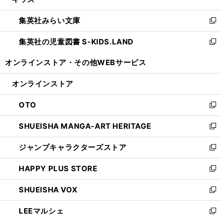
ィ
い
開
ウ
ン
ウ
集英社みらい文庫
く
で
ド
ィ
新
開
ウ
ン
し
集英社の児童図書 S-KIDS.LAND
く
で
ド
い
新
開
ウ
ウ
し
オンラインストア・
その他WEBサービス
く
で
ィ
い
開
ン
ウ
オンラインストア
く
ド
ィ
ウ
ン
OTO
で
ド
新
開
ウ
し
SHUEISHA MANGA-ART HERITAGE
く
で
い
新
開
ウ
し
ジャンプキャラクターズストア
く
ィ
い
新
ン
ウ
し
HAPPY PLUS STORE
ド
ィ
い
新
ウ
ン
ウ
し
SHUEISHA VOX
で
ド
ィ
い
新
開
ウ
ン
ウ
し
LEEマルシェ
く
で
ド
ィ
い
新