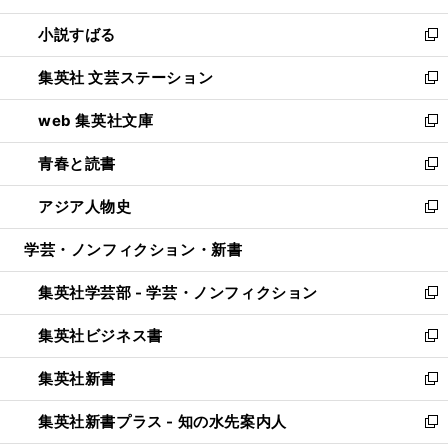
開
ウ
し
小説すばる
く
で
い
新
開
ウ
し
集英社 文芸ステーション
く
ィ
い
新
ン
ウ
し
web 集英社文庫
ド
ィ
い
新
ウ
ン
ウ
し
青春と読書
で
ド
ィ
い
新
開
ウ
ン
ウ
し
アジア人物史
く
で
ド
ィ
い
新
開
ウ
ン
ウ
し
学芸・ノンフィクション・新書
く
で
ド
ィ
い
開
ウ
ン
ウ
集英社学芸部 - 学芸・ノンフィクション
く
で
ド
ィ
新
開
ウ
ン
し
集英社ビジネス書
く
で
ド
い
新
開
ウ
ウ
し
集英社新書
く
で
ィ
い
新
開
ン
ウ
し
集英社新書プラス - 知の水先案内人
く
ド
ィ
い
新
ウ
ン
ウ
し