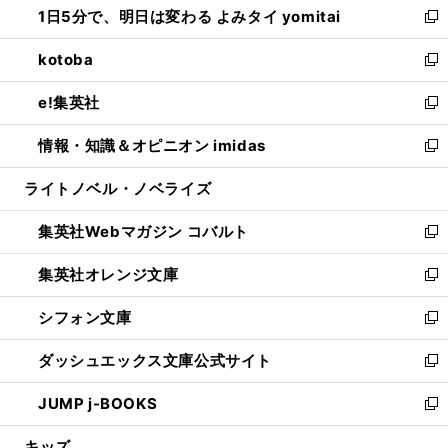
1日5分で、明日は変わる よみタイ yomitai
で
ド
ィ
い
新
開
ウ
ン
ウ
し
kotoba
く
で
ド
ィ
い
新
開
ウ
ン
ウ
し
e!集英社
く
で
ド
ィ
い
新
開
ウ
ン
ウ
し
情報・知識＆オピニオン imidas
く
で
ド
ィ
い
新
開
ウ
ン
ウ
し
ライトノベル・ノベライズ
く
で
ド
ィ
い
開
ウ
ン
ウ
集英社Webマガジン コバルト
く
で
ド
ィ
新
開
ウ
ン
し
集英社オレンジ文庫
く
で
ド
い
新
開
ウ
ウ
し
シフォン文庫
く
で
ィ
い
新
開
ン
ウ
し
ダッシュエックス文庫公式サイト
く
ド
ィ
い
新
ウ
ン
ウ
し
JUMP j-BOOKS
で
ド
ィ
い
新
開
ウ
ン
ウ
し
キッズ
く
で
ド