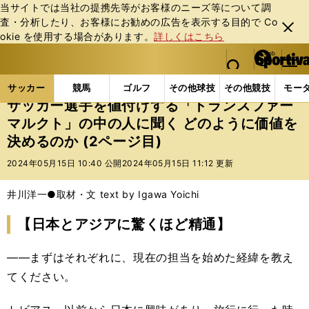
当サイトでは当社の提携先等がお客様のニーズ等について調
査・分析したり、お客様にお勧めの広告を表⽰する⽬的で Co
閉じ
okie を使⽤する場合があります。
詳しくはこちら
る
マイペ
web Sportiva (webスポルティーバ)
検索
メニュ
we
ー
サッカーの記事一覧
Jリーグ他
Jリーグ
サッカ
b
ジ
サッカー
競馬
ゴルフ
その他球技
その他競技
モー
ス
サッカー選手を値付けする「トランスファー
ポ
マルクト」の中の人に聞く どのように価値を
ル
決めるのか (2ページ目)
テ
ィ
2024年05月15日 10:40 公開
2024年05月15日 11:12 更新
ー
バ
井川洋一●取材・文 text by Igawa Yoichi
【日本とアジアに驚くほど精通】
――まずはそれぞれに、現在の担当を始めた経緯を教え
てください。