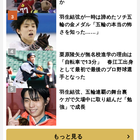
か
羽生結弦が一時は諦めたソチ五
3
輪の金メダル「五輪の本当の怖
さを知った......」
4
栗原陵矢が無名校進学の理由は
「自転車で13分」 春江工出身
として最初で最後のプロ野球選
手となった
5
羽生結弦、五輪連覇の舞台裏
ケガで欠場中に取り組んだ「勉
強」で成長
もっと見る