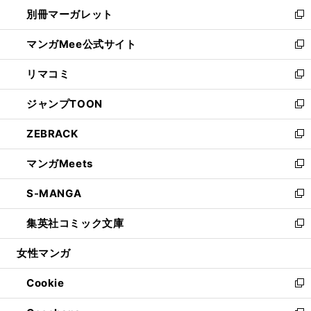
ウ
し
別冊マーガレット
く
で
ィ
い
新
開
ン
ウ
し
マンガMee公式サイト
く
ド
ィ
い
新
ウ
ン
ウ
し
リマコミ
で
ド
ィ
い
新
開
ウ
ン
ウ
し
ジャンプTOON
く
で
ド
ィ
い
新
開
ウ
ン
ウ
し
ZEBRACK
く
で
ド
ィ
い
新
開
ウ
ン
ウ
し
マンガMeets
く
で
ド
ィ
い
新
開
ウ
ン
ウ
し
S-MANGA
く
で
ド
ィ
い
新
開
ウ
ン
ウ
し
集英社コミック文庫
く
で
ド
ィ
い
新
開
ウ
ン
ウ
し
女性マンガ
く
で
ド
ィ
い
開
ウ
ン
ウ
Cookie
く
で
ド
ィ
新
開
ウ
ン
し