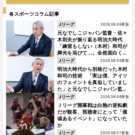
各スポーツコラム記事
Jリーグ
2026.08.09更新
元なでしこジャパン監督・佐々
木則夫が振り返る明治大時代
「練習もしない（木村）和司が
脚光を浴びて...。全然面白くな
い４年間でした」
Jリーグ
2026.08.09更新
明治大時代から別格だった木村
和司の技術 「実は僕、アイツ
のフェイントを真似していまし
た」と元なでしこジャパン監
督・佐々木則夫
Jリーグ
2026.08.08更新
Ｊリーグ開幕戦は白熱の逆転劇
だが観客、視聴者にとって「価
値あるイベント」になっていた
か
Jリーグ
2026.08.07更新