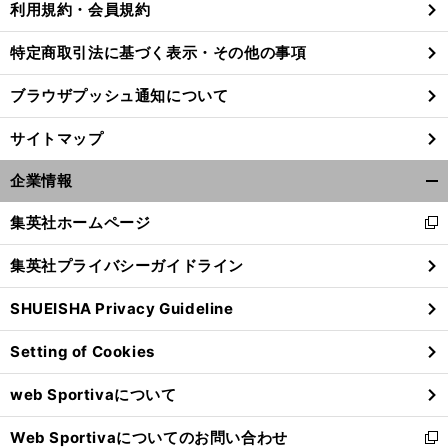
利用規約・会員規約
特定商取引法に基づく表示・その他の事項
前
ブラウザプッシュ通知について
へ
サイトマップ
企業情報
開
く/
集英社ホームページ
新
閉
し
じ
集英社プライバシーガイドライン
い
る
ウ
SHUEISHA Privacy Guideline
ィ
ン
Setting of Cookies
ド
ウ
web Sportivaについて
で
開
Web Sportivaについてのお問い合わせ
く
新