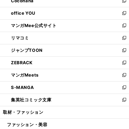
Cocohana
く
で
ド
い
新
開
ウ
ウ
し
office YOU
く
で
ィ
い
新
開
ン
ウ
し
マンガMee公式サイト
く
ド
ィ
い
新
ウ
ン
ウ
し
リマコミ
で
ド
ィ
い
新
開
ウ
ン
ウ
し
ジャンプTOON
く
で
ド
ィ
い
新
開
ウ
ン
ウ
し
ZEBRACK
く
で
ド
ィ
い
新
開
ウ
ン
ウ
し
マンガMeets
く
で
ド
ィ
い
新
開
ウ
ン
ウ
し
S-MANGA
く
で
ド
ィ
い
新
開
ウ
ン
ウ
し
集英社コミック文庫
く
で
ド
ィ
い
新
開
ウ
ン
ウ
し
取材・ファッション
く
で
ド
ィ
い
開
ウ
ン
ウ
ファッション・美容
く
で
ド
ィ