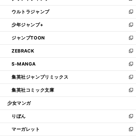
開
ウ
ン
ウ
し
ウルトラジャンプ
く
で
ド
ィ
い
新
開
ウ
ン
ウ
し
少年ジャンプ+
く
で
ド
ィ
い
新
開
ウ
ン
ウ
し
ジャンプTOON
く
で
ド
ィ
い
新
開
ウ
ン
ウ
し
ZEBRACK
く
で
ド
ィ
い
新
開
ウ
ン
ウ
し
S-MANGA
く
で
ド
ィ
い
新
開
ウ
ン
ウ
し
集英社ジャンプリミックス
く
で
ド
ィ
い
新
開
ウ
ン
ウ
し
集英社コミック文庫
く
で
ド
ィ
い
新
開
ウ
ン
ウ
し
少女マンガ
く
で
ド
ィ
い
開
ウ
ン
ウ
りぼん
く
で
ド
ィ
新
開
ウ
ン
し
マーガレット
く
で
ド
い
新
開
ウ