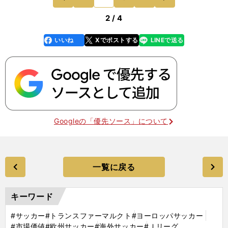
ている
前
2 / 4
いいね
Xでポストする
LINEで送る
line
faceboo
x
k
Googleの「優先ソース」について
一覧に戻る
キーワード
#サッカー
#トランスファーマルクト
#ヨーロッパサッカー
#市場価値
#欧州サッカー
#海外サッカー
#Ｊリーグ