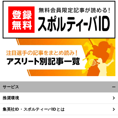
サービス
開
く/
推奨環境
閉
じ
集英社ID・スポルティーバIDとは
る