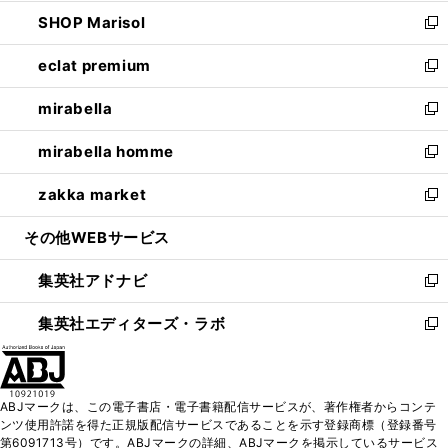
開
ウ
ン
ウ
し
SHOP Marisol
く
で
ド
ィ
い
新
開
ウ
ン
ウ
し
eclat premium
く
で
ド
ィ
い
新
開
ウ
ン
ウ
し
mirabella
く
で
ド
ィ
い
新
開
ウ
ン
ウ
し
mirabella homme
く
で
ド
ィ
い
新
開
ウ
ン
ウ
し
zakka market
く
で
ド
ィ
い
新
開
ウ
ン
ウ
し
その他WEBサービス
く
で
ド
ィ
い
開
ウ
ン
ウ
集英社アドナビ
く
で
ド
ィ
新
開
ウ
ン
し
集英社エディターズ・ラボ
く
で
ド
い
新
開
ウ
ウ
し
く
で
ィ
い
開
ン
ウ
ABJマークは、この電子書店・電子書籍配信サービスが、著作権者からコンテ
く
ド
ィ
ンツ使用許諾を得た正規版配信サービスであることを示す登録商標（登録番号
ウ
ン
第6091713号）です。ABJマークの詳細、ABJマークを掲示しているサービス