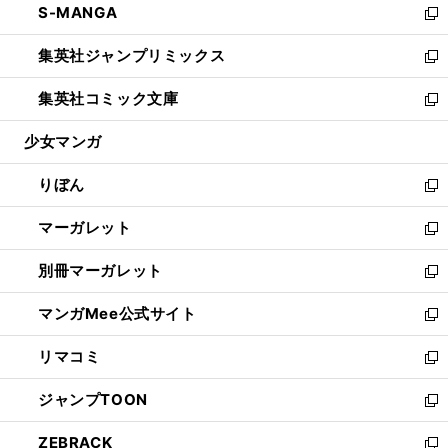
S-MANGA
く
で
ド
ィ
い
新
開
ウ
ン
ウ
し
集英社ジャンプリミックス
く
で
ド
ィ
い
新
開
ウ
ン
ウ
し
集英社コミック文庫
く
で
ド
ィ
い
新
開
ウ
ン
ウ
し
少女マンガ
く
で
ド
ィ
い
開
ウ
ン
ウ
りぼん
く
で
ド
ィ
新
開
ウ
ン
し
マーガレット
く
で
ド
い
新
開
ウ
ウ
し
別冊マーガレット
く
で
ィ
い
新
開
ン
ウ
し
マンガMee公式サイト
く
ド
ィ
い
新
ウ
ン
ウ
し
リマコミ
で
ド
ィ
い
新
開
ウ
ン
ウ
し
ジャンプTOON
く
で
ド
ィ
い
新
開
ウ
ン
ウ
し
ZEBRACK
く
で
ド
ィ
い
新