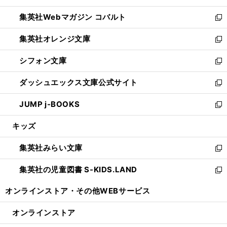
開
ウ
ン
ウ
集英社Webマガジン コバルト
く
で
ド
ィ
新
開
ウ
ン
し
集英社オレンジ文庫
く
で
ド
い
新
開
ウ
ウ
し
シフォン文庫
く
で
ィ
い
新
開
ン
ウ
し
ダッシュエックス文庫公式サイト
く
ド
ィ
い
新
ウ
ン
ウ
し
JUMP j-BOOKS
で
ド
ィ
い
新
開
ウ
ン
ウ
し
キッズ
く
で
ド
ィ
い
開
ウ
ン
ウ
集英社みらい文庫
く
で
ド
ィ
新
開
ウ
ン
し
集英社の児童図書 S-KIDS.LAND
く
で
ド
い
新
開
ウ
ウ
し
オンラインストア・
その他WEBサービス
く
で
ィ
い
開
ン
ウ
オンラインストア
く
ド
ィ
ウ
ン