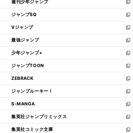
週刊少年ジャンプ
く
新
し
ジャンプSQ
い
新
ウ
し
Vジャンプ
ィ
い
新
ン
ウ
し
最強ジャンプ
ド
ィ
い
新
ウ
ン
ウ
し
少年ジャンプ+
で
ド
ィ
い
新
開
ウ
ン
ウ
し
ジャンプTOON
く
で
ド
ィ
い
新
開
ウ
ン
ウ
し
ZEBRACK
く
で
ド
ィ
い
新
開
ウ
ン
ウ
し
ジャンプルーキー！
く
で
ド
ィ
い
新
開
ウ
ン
ウ
し
S-MANGA
く
で
ド
ィ
い
新
開
ウ
ン
ウ
し
集英社ジャンプリミックス
く
で
ド
ィ
い
新
開
ウ
ン
ウ
し
集英社コミック文庫
く
で
ド
ィ
い
新