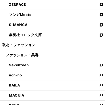
ン
ウ
し
ZEBRACK
く
で
ド
ィ
い
新
開
ウ
ン
ウ
し
マンガMeets
く
で
ド
ィ
い
新
開
ウ
ン
ウ
し
S-MANGA
く
で
ド
ィ
い
新
開
ウ
ン
ウ
し
集英社コミック文庫
く
で
ド
ィ
い
新
開
ウ
ン
ウ
し
取材・ファッション
く
で
ド
ィ
い
開
ウ
ン
ウ
ファッション・美容
く
で
ド
ィ
開
ウ
ン
Seventeen
く
で
ド
新
開
ウ
し
non-no
く
で
い
新
開
ウ
し
BAILA
く
ィ
い
新
ン
ウ
し
MAQUIA
ド
ィ
い
新
ウ
ン
ウ
し