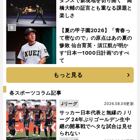
ダンスで新境地を切り開く 高
橋大輔の証言とも重なる課題と
楽しさ
5
【夏の甲子園2026】「青春っ
て密なので」の原点はあの夏の
惨敗 仙台育英・須江航が明か
す"日本一1000日計画"のすべ
て
もっと見る
各スポーツコラム記事
Jリーグ
2026.08.06更新
サッカー日本代表と無縁のＪリ
ーグ 24年ぶりゴールデン生中
継の開幕戦でヘタな試合は見せ
られない