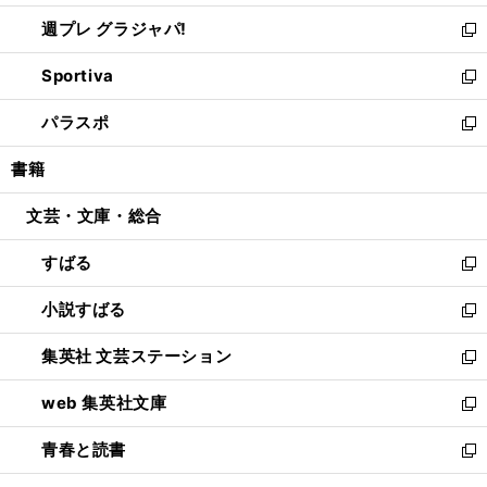
開
ウ
ウ
し
週プレ グラジャパ!
く
で
ィ
い
新
開
ン
ウ
し
Sportiva
く
ド
ィ
い
新
ウ
ン
ウ
し
パラスポ
で
ド
ィ
い
新
開
ウ
ン
ウ
し
書籍
く
で
ド
ィ
い
開
ウ
ン
ウ
文芸・文庫・総合
く
で
ド
ィ
開
ウ
ン
すばる
く
で
ド
新
開
ウ
し
小説すばる
く
で
い
新
開
ウ
し
集英社 文芸ステーション
く
ィ
い
新
ン
ウ
し
web 集英社文庫
ド
ィ
い
新
ウ
ン
ウ
し
青春と読書
で
ド
ィ
い
新
開
ウ
ン
ウ
し