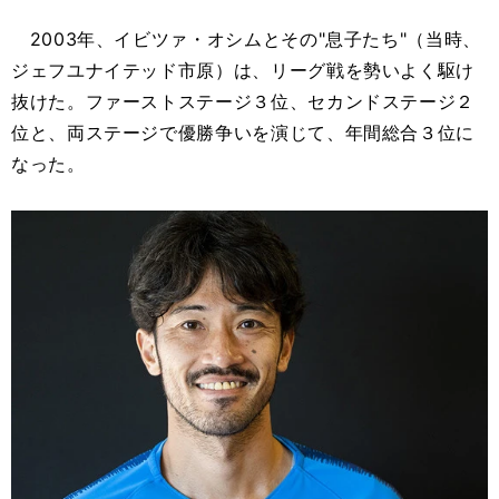
2003年、イビツァ・オシムとその"息子たち"（当時、
ジェフユナイテッド市原）は、リーグ戦を勢いよく駆け
抜けた。ファーストステージ３位、セカンドステージ２
位と、両ステージで優勝争いを演じて、年間総合３位に
なった。