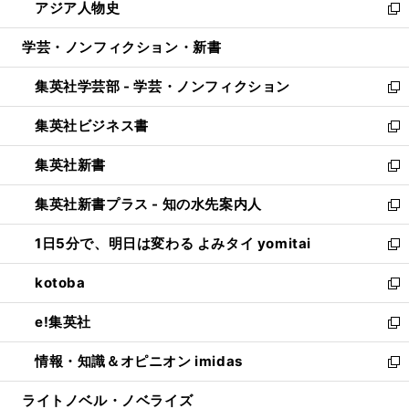
アジア人物史
く
で
ド
ィ
い
新
開
ウ
ン
ウ
し
学芸・ノンフィクション・新書
く
で
ド
ィ
い
開
ウ
ン
ウ
集英社学芸部 - 学芸・ノンフィクション
く
で
ド
ィ
新
開
ウ
ン
し
集英社ビジネス書
く
で
ド
い
新
開
ウ
ウ
し
集英社新書
く
で
ィ
い
新
開
ン
ウ
し
集英社新書プラス - 知の水先案内人
く
ド
ィ
い
新
ウ
ン
ウ
し
1日5分で、明日は変わる よみタイ yomitai
で
ド
ィ
い
新
開
ウ
ン
ウ
し
kotoba
く
で
ド
ィ
い
新
開
ウ
ン
ウ
し
e!集英社
く
で
ド
ィ
い
新
開
ウ
ン
ウ
し
情報・知識＆オピニオン imidas
く
で
ド
ィ
い
新
開
ウ
ン
ウ
し
ライトノベル・ノベライズ
く
で
ド
ィ
い