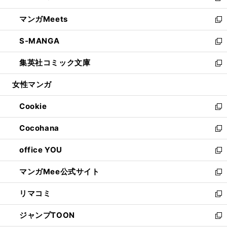
開
ウ
ン
ウ
し
マンガMeets
く
で
ド
ィ
い
新
開
ウ
ン
ウ
し
S-MANGA
く
で
ド
ィ
い
新
開
ウ
ン
ウ
し
集英社コミック文庫
く
で
ド
ィ
い
新
開
ウ
ン
ウ
し
女性マンガ
く
で
ド
ィ
い
開
ウ
ン
ウ
Cookie
く
で
ド
ィ
新
開
ウ
ン
し
Cocohana
く
で
ド
い
新
開
ウ
ウ
し
office YOU
く
で
ィ
い
新
開
ン
ウ
し
マンガMee公式サイト
く
ド
ィ
い
新
ウ
ン
ウ
し
リマコミ
で
ド
ィ
い
新
開
ウ
ン
ウ
し
ジャンプTOON
く
で
ド
ィ
い
新
開
ウ