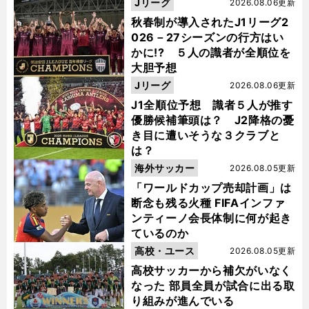
Jリーグ
2026.08.06更新
秋春制が導入されたJ1リーグ2
026－27シーズンの行方はい
かに!? ５人の識者が全順位を
大胆予想
Jリーグ
2026.08.06更新
J1全順位予想 識者５人が推す
優勝候補筆頭は？ J2降格の憂
き目に遭いそうな３クラブと
は？
海外サッカー
2026.08.05更新
「ワールドカップ売却計画」は
断念も残る火種 FIFAインファ
ンティーノ会長体制に何が起き
ているのか
高校・ユース
2026.08.05更新
高校サッカーから補欠がいなく
なった 部員全員が試合に出る取
り組みが進んでいる