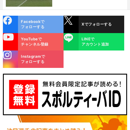
cebo
X
Facebookで
Xでフォローする
ok
フォローする
uTube
LINE
YouTubeで
LINEで
チャンネル登録
アカウント追加
stagra
Instagramで
m
フォローする