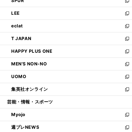
SPUR
で
ド
ィ
い
新
開
ウ
ン
ウ
し
LEE
く
で
ド
ィ
い
新
開
ウ
ン
ウ
し
eclat
く
で
ド
ィ
い
新
開
ウ
ン
ウ
し
T JAPAN
く
で
ド
ィ
い
新
開
ウ
ン
ウ
し
HAPPY PLUS ONE
く
で
ド
ィ
い
新
開
ウ
ン
ウ
し
MEN'S NON-NO
く
で
ド
ィ
い
新
開
ウ
ン
ウ
し
UOMO
く
で
ド
ィ
い
新
開
ウ
ン
ウ
し
集英社オンライン
く
で
ド
ィ
い
新
開
ウ
ン
ウ
し
芸能・情報・スポーツ
く
で
ド
ィ
い
開
ウ
ン
ウ
Myojo
く
で
ド
ィ
新
開
ウ
ン
し
週プレNEWS
く
で
ド
い
新