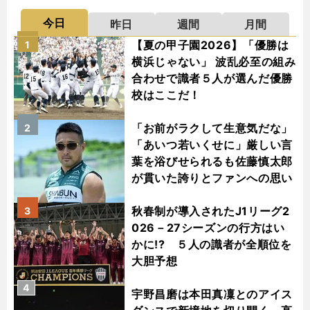
今日
昨日
週間
月間
【夏の甲子園2026】「優勝は
1
横浜じゃない」 波乱必至の組み
合わせで識者５人が選んだ優勝
校はここだ！
「お前がラクして生意気だな」
2
「あいつ若いくせに」厳しい言
葉を浴びせられるも佐藤慎太郎
が貫いた誇りとファンへの思い
秋春制が導入されたJ1リーグ2
3
026－27シーズンの行方はい
かに!? ５人の識者が全順位を
大胆予想
4
宇野昌磨は本田真凜とのアイス