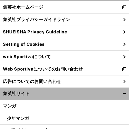
く/
集英社ホームページ
新
閉
し
じ
集英社プライバシーガイドライン
い
る
ウ
SHUEISHA Privacy Guideline
ィ
ン
Setting of Cookies
ド
ウ
web Sportivaについて
で
開
Web Sportivaについてのお問い合わせ
く
新
し
広告についてのお問い合わせ
い
ウ
集英社サイト
ィ
開
ン
く/
マンガ
ド
閉
ウ
じ
少年マンガ
で
る
開