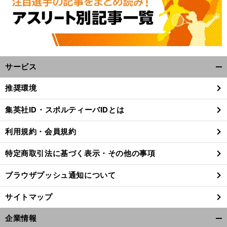
サービス
開
く/
推奨環境
閉
じ
。
集英社ID・スポルティーバIDとは
る
2020
J1
利用規約・会員規約
特定商取引法に基づく表示・その他の事項
ブラウザプッシュ通知について
サイトマップ
企業情報
開