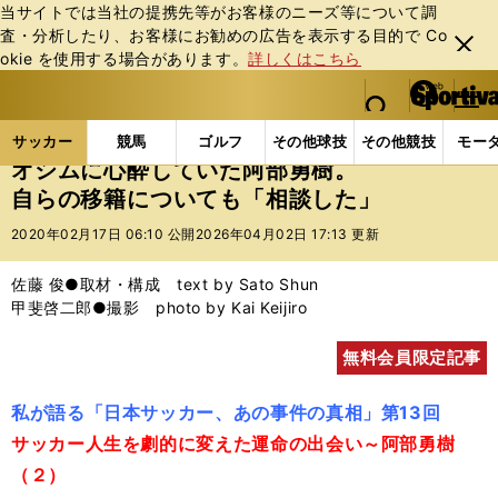
当サイトでは当社の提携先等がお客様のニーズ等について調
査・分析したり、お客様にお勧めの広告を表⽰する⽬的で Co
閉じ
okie を使⽤する場合があります。
詳しくはこちら
る
マイペ
web Sportiva (webスポルティーバ)
検索
メニュ
we
ー
サッカーの記事一覧
Jリーグ他
Jリーグ
オシム
b
ジ
サッカー
競馬
ゴルフ
その他球技
その他競技
モー
ス
オシムに心酔していた阿部勇樹。
ポ
自らの移籍についても「相談した」
ル
テ
2020年02月17日 06:10 公開
2026年04月02日 17:13 更新
ィ
ー
佐藤 俊●取材・構成 text by Sato Shun
バ
甲斐啓二郎●撮影 photo by Kai Keijiro
無料会員限定記事
私が語る「日本サッカー、あの事件の真相」第13回
サッカー人生を劇的に変えた運命の出会い～阿部勇樹
（２）