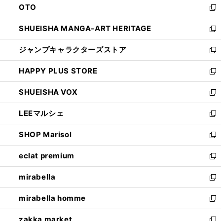
OTO
で
ド
新
開
ウ
し
SHUEISHA MANGA-ART HERITAGE
く
で
い
新
開
ウ
し
ジャンプキャラクターズストア
く
ィ
い
新
ン
ウ
し
HAPPY PLUS STORE
ド
ィ
い
新
ウ
ン
ウ
し
SHUEISHA VOX
で
ド
ィ
い
新
開
ウ
ン
ウ
し
LEEマルシェ
く
で
ド
ィ
い
新
開
ウ
ン
ウ
し
SHOP Marisol
く
で
ド
ィ
い
新
開
ウ
ン
ウ
し
eclat premium
く
で
ド
ィ
い
新
開
ウ
ン
ウ
し
mirabella
く
で
ド
ィ
い
新
開
ウ
ン
ウ
し
mirabella homme
く
で
ド
ィ
い
新
開
ウ
ン
ウ
し
zakka market
く
で
ド
ィ