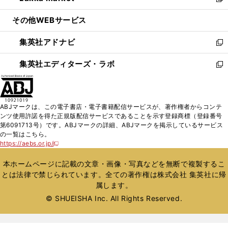
い
新
開
ウ
ン
ウ
し
その他WEBサービス
く
で
ド
ィ
い
開
ウ
ン
ウ
集英社アドナビ
く
で
ド
ィ
新
開
ウ
ン
し
集英社エディターズ・ラボ
く
で
ド
い
新
開
ウ
ウ
し
く
で
ィ
い
開
ン
ウ
ABJマークは、この電子書店・電子書籍配信サービスが、著作権者からコンテ
く
ド
ィ
ンツ使用許諾を得た正規版配信サービスであることを示す登録商標（登録番号
ウ
ン
第6091713号）です。ABJマークの詳細、ABJマークを掲示しているサービス
で
ド
の一覧はこちら。
開
ウ
https://aebs.or.jp/
新
く
で
し
い
開
本ホームページに記載の文章・画像・写真などを無断で複製するこ
ウ
く
とは法律で禁じられています。全ての著作権は株式会社 集英社に帰
ィ
属します。
ン
ド
© SHUEISHA Inc. All Rights Reserved.
ウ
で
開
く