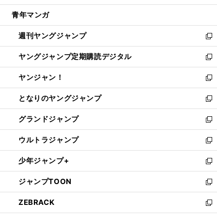
開
ウ
ン
ウ
し
青年マンガ
く
で
ド
ィ
い
開
ウ
ン
ウ
週刊ヤングジャンプ
く
で
ド
ィ
新
開
ウ
ン
し
ヤングジャンプ定期購読デジタル
く
で
ド
い
新
開
ウ
ウ
し
ヤンジャン！
く
で
ィ
い
新
開
ン
ウ
し
となりのヤングジャンプ
く
ド
ィ
い
新
ウ
ン
ウ
し
グランドジャンプ
で
ド
ィ
い
新
開
ウ
ン
ウ
し
ウルトラジャンプ
く
で
ド
ィ
い
新
開
ウ
ン
ウ
し
少年ジャンプ+
く
で
ド
ィ
い
新
開
ウ
ン
ウ
し
ジャンプTOON
く
で
ド
ィ
い
新
開
ウ
ン
ウ
し
ZEBRACK
く
で
ド
ィ
い
新
開
ウ
ン
ウ
し