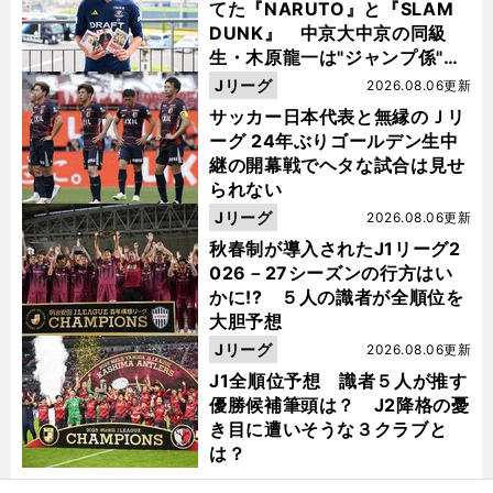
てた『NARUTO』と『SLAM
DUNK』 中京大中京の同級
生・木原龍一は"ジャンプ係"だ
った
Jリーグ
2026.08.06更新
サッカー日本代表と無縁のＪリ
ーグ 24年ぶりゴールデン生中
継の開幕戦でヘタな試合は見せ
られない
Jリーグ
2026.08.06更新
秋春制が導入されたJ1リーグ2
026－27シーズンの行方はい
かに!? ５人の識者が全順位を
大胆予想
Jリーグ
2026.08.06更新
J1全順位予想 識者５人が推す
優勝候補筆頭は？ J2降格の憂
き目に遭いそうな３クラブと
は？