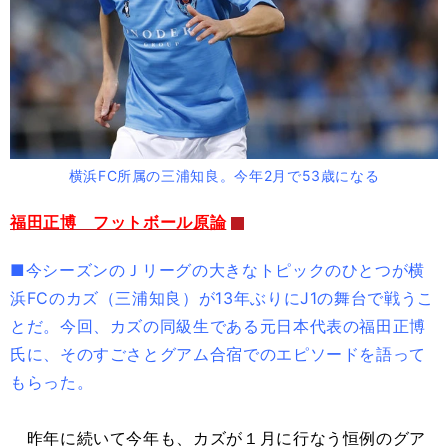
横浜FC所属の三浦知良。今年2月で53歳になる
福田正博 フットボール原論
■今シーズンのＪリーグの大きなトピックのひとつが横
浜FCのカズ（三浦知良）が13年ぶりにJ1の舞台で戦うこ
とだ。今回、カズの同級生である元日本代表の福田正博
氏に、そのすごさとグアム合宿でのエピソードを語って
もらった。
昨年に続いて今年も、カズが１月に行なう恒例のグア