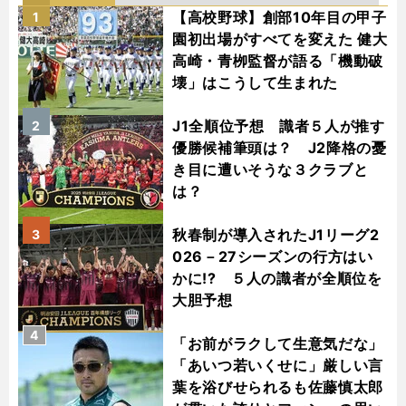
【高校野球】創部10年目の甲子
1
園初出場がすべてを変えた 健大
高崎・青栁監督が語る「機動破
壊」はこうして生まれた
J1全順位予想 識者５人が推す
2
優勝候補筆頭は？ J2降格の憂
き目に遭いそうな３クラブと
は？
秋春制が導入されたJ1リーグ2
3
026－27シーズンの行方はい
かに!? ５人の識者が全順位を
大胆予想
4
「お前がラクして生意気だな」
「あいつ若いくせに」厳しい言
葉を浴びせられるも佐藤慎太郎