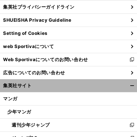
し
じ
集英社プライバシーガイドライン
い
る
ウ
SHUEISHA Privacy Guideline
ィ
ン
Setting of Cookies
ド
ウ
web Sportivaについて
で
開
Web Sportivaについてのお問い合わせ
く
新
し
広告についてのお問い合わせ
い
ウ
集英社サイト
ィ
開
ン
く/
マンガ
ド
閉
ウ
じ
少年マンガ
で
る
開
週刊少年ジャンプ
く
新
し