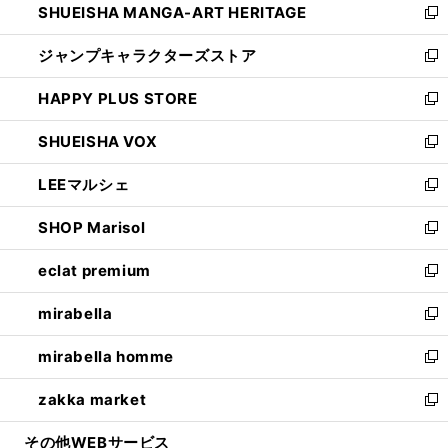
SHUEISHA MANGA-ART HERITAGE
く
で
い
新
開
ウ
し
ジャンプキャラクターズストア
く
ィ
い
新
ン
ウ
し
HAPPY PLUS STORE
ド
ィ
い
新
ウ
ン
ウ
し
SHUEISHA VOX
で
ド
ィ
い
新
開
ウ
ン
ウ
し
LEEマルシェ
く
で
ド
ィ
い
新
開
ウ
ン
ウ
し
SHOP Marisol
く
で
ド
ィ
い
新
開
ウ
ン
ウ
し
eclat premium
く
で
ド
ィ
い
新
開
ウ
ン
ウ
し
mirabella
く
で
ド
ィ
い
新
開
ウ
ン
ウ
し
mirabella homme
く
で
ド
ィ
い
新
開
ウ
ン
ウ
し
zakka market
く
で
ド
ィ
い
新
開
ウ
ン
ウ
し
その他WEBサービス
く
で
ド
ィ
い