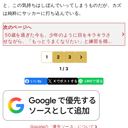
と、この気持ちはしぼんでいってしまうものだが、カズ
は純粋にサッカーに打ち込んでいる。
次のページへ
50歳を過ぎた今も、少年のように目をキラキラさ
せながら、「もっとうまくなりたい」と練習を積み
重ねている。グアムでアンドレス・イニエスタのプ
レーについても語り合ったが、私は「イニエスタの
次
1
2
3
のページへ
プレーのよさをど
1 / 3
いいね
Xでポストする
LINEで送る
line
faceboo
x
k
Googleの「優先ソース」について