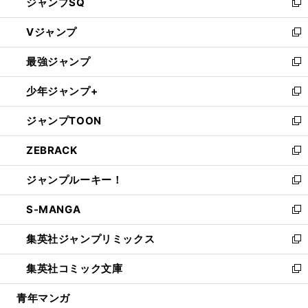
ジャンプSQ
い
新
ウ
し
Vジャンプ
ィ
い
新
ン
ウ
し
最強ジャンプ
ド
ィ
い
新
ウ
ン
ウ
し
少年ジャンプ+
で
ド
ィ
い
新
開
ウ
ン
ウ
し
ジャンプTOON
く
で
ド
ィ
い
新
開
ウ
ン
ウ
し
ZEBRACK
く
で
ド
ィ
い
新
開
ウ
ン
ウ
し
ジャンプルーキー！
く
で
ド
ィ
い
新
開
ウ
ン
ウ
し
S-MANGA
く
で
ド
ィ
い
新
開
ウ
ン
ウ
し
集英社ジャンプリミックス
く
で
ド
ィ
い
新
開
ウ
ン
ウ
し
集英社コミック文庫
く
で
ド
ィ
い
新
開
ウ
ン
ウ
し
青年マンガ
く
で
ド
ィ
い