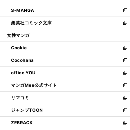
開
ウ
ン
ウ
し
S-MANGA
く
で
ド
ィ
い
新
開
ウ
ン
ウ
し
集英社コミック文庫
く
で
ド
ィ
い
新
開
ウ
ン
ウ
し
女性マンガ
く
で
ド
ィ
い
開
ウ
ン
ウ
Cookie
く
で
ド
ィ
新
開
ウ
ン
し
Cocohana
く
で
ド
い
新
開
ウ
ウ
し
office YOU
く
で
ィ
い
新
開
ン
ウ
し
マンガMee公式サイト
く
ド
ィ
い
新
ウ
ン
ウ
し
リマコミ
で
ド
ィ
い
新
開
ウ
ン
ウ
し
ジャンプTOON
く
で
ド
ィ
い
新
開
ウ
ン
ウ
し
ZEBRACK
く
で
ド
ィ
い
新
開
ウ
ン
ウ
し