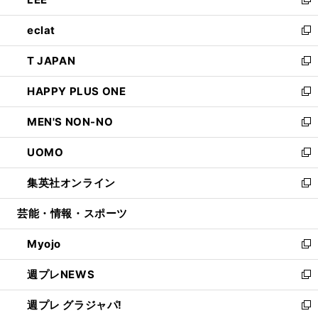
ド
ィ
い
新
開
ウ
ン
ウ
し
eclat
く
で
ド
ィ
い
新
開
ウ
ン
ウ
し
T JAPAN
く
で
ド
ィ
い
新
開
ウ
ン
ウ
し
HAPPY PLUS ONE
く
で
ド
ィ
い
新
開
ウ
ン
ウ
し
MEN'S NON-NO
く
で
ド
ィ
い
新
開
ウ
ン
ウ
し
UOMO
く
で
ド
ィ
い
新
開
ウ
ン
ウ
し
集英社オンライン
く
で
ド
ィ
い
新
開
ウ
ン
ウ
し
芸能・情報・スポーツ
く
で
ド
ィ
い
開
ウ
ン
ウ
Myojo
く
で
ド
ィ
新
開
ウ
ン
し
週プレNEWS
く
で
ド
い
新
開
ウ
ウ
し
週プレ グラジャパ!
く
で
ィ
い
新