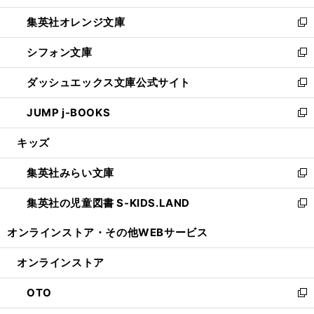
開
ウ
ン
し
集英社オレンジ文庫
く
で
ド
い
新
開
ウ
ウ
し
シフォン文庫
く
で
ィ
い
新
開
ン
ウ
し
ダッシュエックス文庫公式サイト
く
ド
ィ
い
新
ウ
ン
ウ
し
JUMP j-BOOKS
で
ド
ィ
い
新
開
ウ
ン
ウ
し
キッズ
く
で
ド
ィ
い
開
ウ
ン
ウ
集英社みらい文庫
く
で
ド
ィ
新
開
ウ
ン
し
集英社の児童図書 S-KIDS.LAND
く
で
ド
い
新
開
ウ
ウ
し
オンラインストア・
その他WEBサービス
く
で
ィ
い
開
ン
ウ
オンラインストア
く
ド
ィ
ウ
ン
OTO
で
ド
新
開
ウ
し