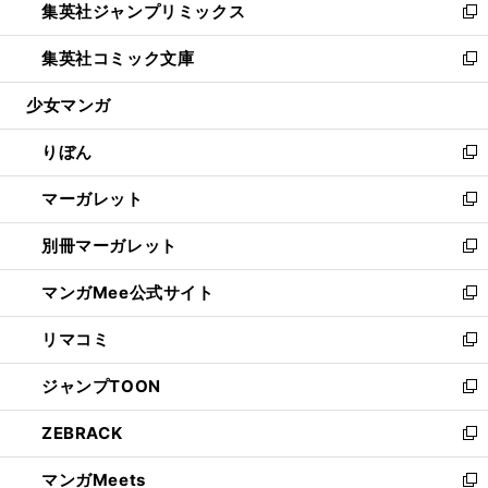
集英社ジャンプリミックス
く
で
ド
ィ
い
新
開
ウ
ン
ウ
し
集英社コミック文庫
く
で
ド
ィ
い
新
開
ウ
ン
ウ
し
少女マンガ
く
で
ド
ィ
い
開
ウ
ン
ウ
りぼん
く
で
ド
ィ
新
開
ウ
ン
し
マーガレット
く
で
ド
い
新
開
ウ
ウ
し
別冊マーガレット
く
で
ィ
い
新
開
ン
ウ
し
マンガMee公式サイト
く
ド
ィ
い
新
ウ
ン
ウ
し
リマコミ
で
ド
ィ
い
新
開
ウ
ン
ウ
し
ジャンプTOON
く
で
ド
ィ
い
新
開
ウ
ン
ウ
し
ZEBRACK
く
で
ド
ィ
い
新
開
ウ
ン
ウ
し
マンガMeets
く
で
ド
ィ
い
新