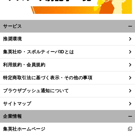
サービス
開
く/
推奨環境
閉
じ
集英社ID・スポルティーバIDとは
る
利用規約・会員規約
特定商取引法に基づく表示・その他の事項
ブラウザプッシュ通知について
サイトマップ
企業情報
開
、
。
前
く/
集英社ホームページ
へ
180
新
閉