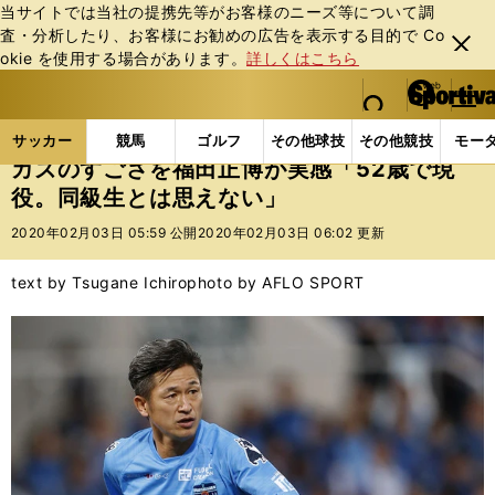
当サイトでは当社の提携先等がお客様のニーズ等について調
査・分析したり、お客様にお勧めの広告を表⽰する⽬的で Co
閉じ
okie を使⽤する場合があります。
詳しくはこちら
る
マイペ
web Sportiva (webスポルティーバ)
検索
メニュ
we
ー
サッカーの記事一覧
Jリーグ他
福田正博
カズの
b
ジ
サッカー
競馬
ゴルフ
その他球技
その他競技
モー
ス
カズのすごさを福田正博が実感「52歳で現
ポ
役。同級生とは思えない」
ル
テ
2020年02月03日 05:59 公開
2020年02月03日 06:02 更新
ィ
ー
text by Tsugane Ichiro
photo by AFLO SPORT
バ