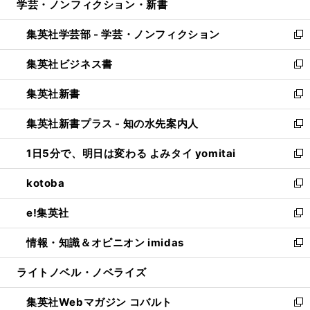
学芸・ノンフィクション・新書
く
で
ド
ィ
い
開
ウ
ン
ウ
集英社学芸部 - 学芸・ノンフィクション
く
で
ド
ィ
新
開
ウ
ン
し
集英社ビジネス書
く
で
ド
い
新
開
ウ
ウ
し
集英社新書
く
で
ィ
い
新
開
ン
ウ
し
集英社新書プラス - 知の水先案内人
く
ド
ィ
い
新
ウ
ン
ウ
し
1日5分で、明日は変わる よみタイ yomitai
で
ド
ィ
い
新
開
ウ
ン
ウ
し
kotoba
く
で
ド
ィ
い
新
開
ウ
ン
ウ
し
e!集英社
く
で
ド
ィ
い
新
開
ウ
ン
ウ
し
情報・知識＆オピニオン imidas
く
で
ド
ィ
い
新
開
ウ
ン
ウ
し
ライトノベル・ノベライズ
く
で
ド
ィ
い
開
ウ
ン
ウ
集英社Webマガジン コバルト
く
で
ド
ィ
新