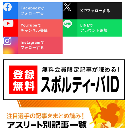
cebo
X
Facebookで
Xでフォローする
ok
フォローする
uTube
LINE
YouTubeで
LINEで
チャンネル登録
アカウント追加
stagra
Instagramで
m
フォローする