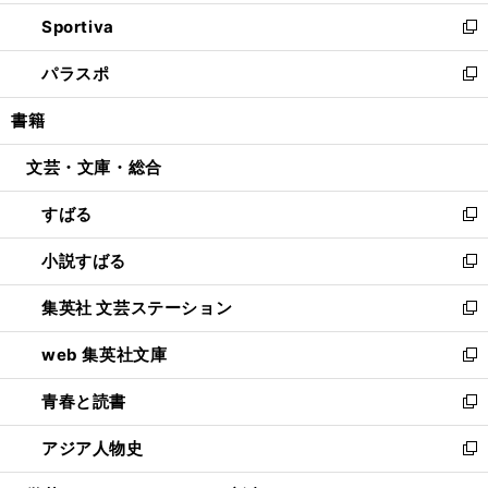
開
ン
ウ
し
Sportiva
く
ド
ィ
い
新
ウ
ン
ウ
し
パラスポ
で
ド
ィ
い
新
開
ウ
ン
ウ
し
書籍
く
で
ド
ィ
い
開
ウ
ン
ウ
文芸・文庫・総合
く
で
ド
ィ
開
ウ
ン
すばる
く
で
ド
新
開
ウ
し
小説すばる
く
で
い
新
開
ウ
し
集英社 文芸ステーション
く
ィ
い
新
ン
ウ
し
web 集英社文庫
ド
ィ
い
新
ウ
ン
ウ
し
青春と読書
で
ド
ィ
い
新
開
ウ
ン
ウ
し
アジア人物史
く
で
ド
ィ
い
新
開
ウ
ン
ウ
し