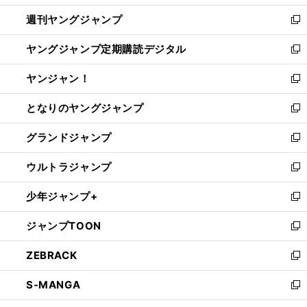
開
ウ
ン
ウ
週刊ヤングジャンプ
く
で
ド
ィ
新
開
ウ
ン
し
ヤングジャンプ定期購読デジタル
く
で
ド
い
新
開
ウ
ウ
し
ヤンジャン！
く
で
ィ
い
新
開
ン
ウ
し
となりのヤングジャンプ
く
ド
ィ
い
新
ウ
ン
ウ
し
グランドジャンプ
で
ド
ィ
い
新
開
ウ
ン
ウ
し
ウルトラジャンプ
く
で
ド
ィ
い
新
開
ウ
ン
ウ
し
少年ジャンプ+
く
で
ド
ィ
い
新
開
ウ
ン
ウ
し
ジャンプTOON
く
で
ド
ィ
い
新
開
ウ
ン
ウ
し
ZEBRACK
く
で
ド
ィ
い
新
開
ウ
ン
ウ
し
S-MANGA
く
で
ド
ィ
い
新
開
ウ
ン
ウ
し