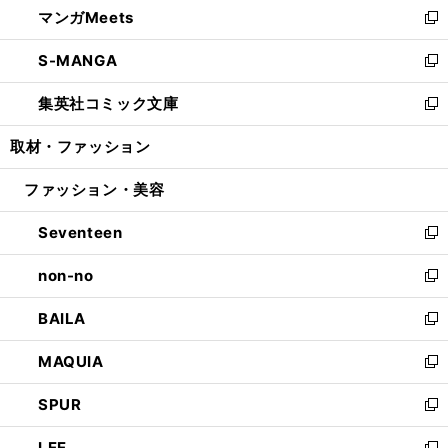
マンガMeets
く
で
ド
ィ
い
新
開
ウ
ン
ウ
し
S-MANGA
く
で
ド
ィ
い
新
開
ウ
ン
ウ
し
集英社コミック文庫
く
で
ド
ィ
い
新
開
ウ
ン
ウ
し
取材・ファッション
く
で
ド
ィ
い
開
ウ
ン
ウ
ファッション・美容
く
で
ド
ィ
開
ウ
ン
Seventeen
く
で
ド
新
開
ウ
し
non-no
く
で
い
新
開
ウ
し
BAILA
く
ィ
い
新
ン
ウ
し
MAQUIA
ド
ィ
い
新
ウ
ン
ウ
し
SPUR
で
ド
ィ
い
新
開
ウ
ン
ウ
し
LEE
く
で