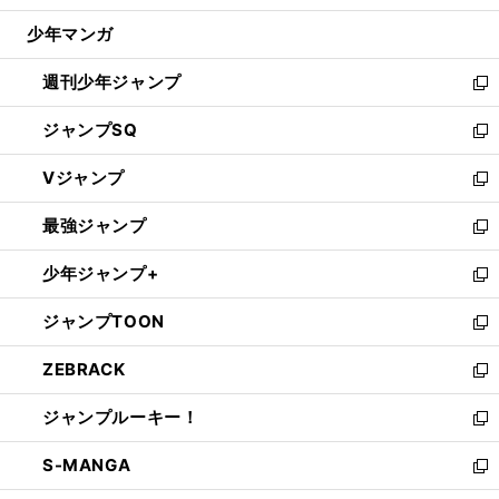
ウ
じ
少年マンガ
で
る
開
週刊少年ジャンプ
く
新
し
ジャンプSQ
い
新
ウ
し
Vジャンプ
ィ
い
新
ン
ウ
し
最強ジャンプ
ド
ィ
い
新
ウ
ン
ウ
し
少年ジャンプ+
で
ド
ィ
い
新
開
ウ
ン
ウ
し
ジャンプTOON
く
で
ド
ィ
い
新
開
ウ
ン
ウ
し
ZEBRACK
く
で
ド
ィ
い
新
開
ウ
ン
ウ
し
ジャンプルーキー！
く
で
ド
ィ
い
新
開
ウ
ン
ウ
し
S-MANGA
く
で
ド
ィ
い
新
開
ウ
ン
ウ
し