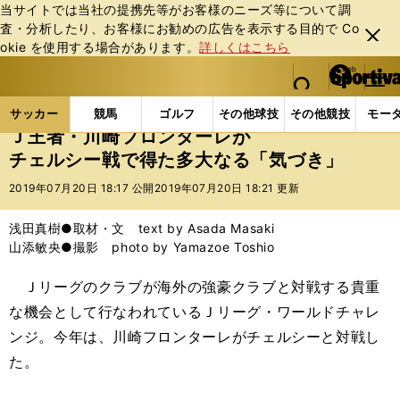
当サイトでは当社の提携先等がお客様のニーズ等について調
査・分析したり、お客様にお勧めの広告を表⽰する⽬的で Co
閉じ
okie を使⽤する場合があります。
詳しくはこちら
る
マイペ
web Sportiva (webスポルティーバ)
検索
メニュ
we
ー
サッカーの記事一覧
Jリーグ他
Jリーグ
Ｊ王者
b
ジ
サッカー
競馬
ゴルフ
その他球技
その他競技
モー
ス
Ｊ王者・川崎フロンターレが
ポ
チェルシー戦で得た多大なる「気づき」
ル
テ
2019年07月20日 18:17 公開
2019年07月20日 18:21 更新
ィ
ー
浅田真樹●取材・文 text by Asada Masaki
バ
山添敏央●撮影 photo by Yamazoe Toshio
Ｊリーグのクラブが海外の強豪クラブと対戦する貴重
な機会として行なわれているＪリーグ・ワールドチャレ
ンジ。今年は、川崎フロンターレがチェルシーと対戦し
た。