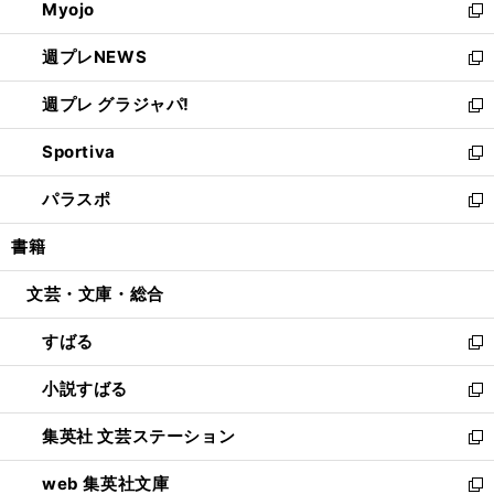
Myojo
く
で
ド
ィ
新
開
ウ
ン
し
週プレNEWS
く
で
ド
い
新
開
ウ
ウ
し
週プレ グラジャパ!
く
で
ィ
い
新
開
ン
ウ
し
Sportiva
く
ド
ィ
い
新
ウ
ン
ウ
し
パラスポ
で
ド
ィ
い
新
開
ウ
ン
ウ
し
書籍
く
で
ド
ィ
い
開
ウ
ン
ウ
文芸・文庫・総合
く
で
ド
ィ
開
ウ
ン
すばる
く
で
ド
新
開
ウ
し
小説すばる
く
で
い
新
開
ウ
し
集英社 文芸ステーション
く
ィ
い
新
ン
ウ
し
web 集英社文庫
ド
ィ
い
新