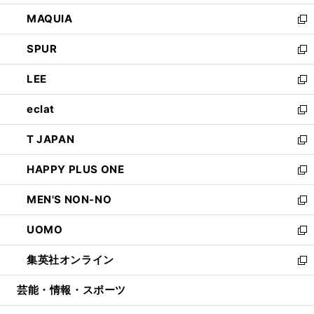
ン
ウ
し
MAQUIA
ド
ィ
い
新
ウ
ン
ウ
し
SPUR
で
ド
ィ
い
新
開
ウ
ン
ウ
し
LEE
く
で
ド
ィ
い
新
開
ウ
ン
ウ
し
eclat
く
で
ド
ィ
い
新
開
ウ
ン
ウ
し
T JAPAN
く
で
ド
ィ
い
新
開
ウ
ン
ウ
し
HAPPY PLUS ONE
く
で
ド
ィ
い
新
開
ウ
ン
ウ
し
MEN'S NON-NO
く
で
ド
ィ
い
新
開
ウ
ン
ウ
し
UOMO
く
で
ド
ィ
い
新
開
ウ
ン
ウ
し
集英社オンライン
く
で
ド
ィ
い
新
開
ウ
ン
ウ
し
芸能・情報・スポーツ
く
で
ド
ィ
い
開
ウ
ン
ウ