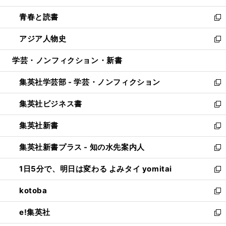
ウ
ン
ウ
し
青春と読書
で
ド
ィ
い
新
開
ウ
ン
ウ
し
アジア人物史
く
で
ド
ィ
い
新
開
ウ
ン
ウ
し
学芸・ノンフィクション・新書
く
で
ド
ィ
い
開
ウ
ン
ウ
集英社学芸部 - 学芸・ノンフィクション
く
で
ド
ィ
新
開
ウ
ン
し
集英社ビジネス書
く
で
ド
い
新
開
ウ
ウ
し
集英社新書
く
で
ィ
い
新
開
ン
ウ
し
集英社新書プラス - 知の水先案内人
く
ド
ィ
い
新
ウ
ン
ウ
し
1日5分で、明日は変わる よみタイ yomitai
で
ド
ィ
い
新
開
ウ
ン
ウ
し
kotoba
く
で
ド
ィ
い
新
開
ウ
ン
ウ
し
e!集英社
く
で
ド
ィ
い
新
開
ウ
ン
ウ
し