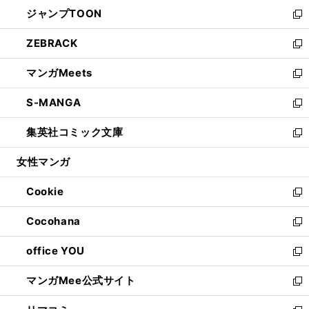
ン
ウ
し
ジャンプTOON
く
で
ド
ィ
い
新
開
ウ
ン
ウ
し
ZEBRACK
く
で
ド
ィ
い
新
開
ウ
ン
ウ
し
マンガMeets
く
で
ド
ィ
い
新
開
ウ
ン
ウ
し
S-MANGA
く
で
ド
ィ
い
新
開
ウ
ン
ウ
し
集英社コミック文庫
く
で
ド
ィ
い
新
開
ウ
ン
ウ
し
女性マンガ
く
で
ド
ィ
い
開
ウ
ン
ウ
Cookie
く
で
ド
ィ
新
開
ウ
ン
し
Cocohana
く
で
ド
い
新
開
ウ
ウ
し
office YOU
く
で
ィ
い
新
開
ン
ウ
し
マンガMee公式サイト
く
ド
ィ
い
新
ウ
ン
ウ
し