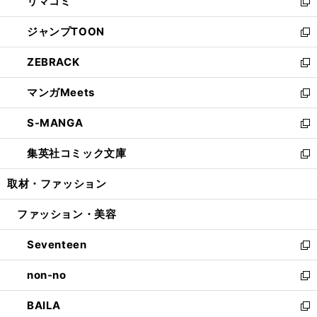
リマコミ
で
ド
ィ
い
新
開
ウ
ン
ウ
し
ジャンプTOON
く
で
ド
ィ
い
新
開
ウ
ン
ウ
し
ZEBRACK
く
で
ド
ィ
い
新
開
ウ
ン
ウ
し
マンガMeets
く
で
ド
ィ
い
新
開
ウ
ン
ウ
し
S-MANGA
く
で
ド
ィ
い
新
開
ウ
ン
ウ
し
集英社コミック文庫
く
で
ド
ィ
い
新
開
ウ
ン
ウ
し
取材・ファッション
く
で
ド
ィ
い
開
ウ
ン
ウ
ファッション・美容
く
で
ド
ィ
開
ウ
ン
Seventeen
く
で
ド
新
開
ウ
し
non-no
く
で
い
新
開
ウ
し
BAILA
く
ィ
い
新