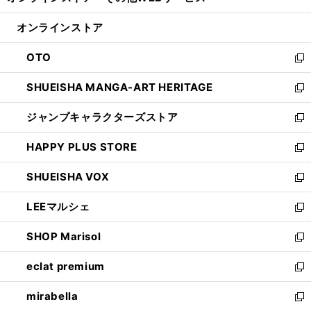
ィ
い
開
ン
ウ
オンラインストア
く
ド
ィ
ウ
ン
OTO
で
ド
新
開
ウ
し
SHUEISHA MANGA-ART HERITAGE
く
で
い
新
開
ウ
し
ジャンプキャラクターズストア
く
ィ
い
新
ン
ウ
し
HAPPY PLUS STORE
ド
ィ
い
新
ウ
ン
ウ
し
SHUEISHA VOX
で
ド
ィ
い
新
開
ウ
ン
ウ
し
LEEマルシェ
く
で
ド
ィ
い
新
開
ウ
ン
ウ
し
SHOP Marisol
く
で
ド
ィ
い
新
開
ウ
ン
ウ
し
eclat premium
く
で
ド
ィ
い
新
開
ウ
ン
ウ
し
mirabella
く
で
ド
ィ
い
新