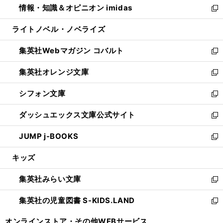
情報・知識＆オピニオン imidas
く
で
ド
ィ
い
新
開
ウ
ン
ウ
し
ライトノベル・ノベライズ
く
で
ド
ィ
い
開
ウ
ン
ウ
集英社Webマガジン コバルト
く
で
ド
ィ
新
開
ウ
ン
し
集英社オレンジ文庫
く
で
ド
い
新
開
ウ
ウ
し
シフォン文庫
く
で
ィ
い
新
開
ン
ウ
し
ダッシュエックス文庫公式サイト
く
ド
ィ
い
新
ウ
ン
ウ
し
JUMP j-BOOKS
で
ド
ィ
い
新
開
ウ
ン
ウ
し
キッズ
く
で
ド
ィ
い
開
ウ
ン
ウ
集英社みらい文庫
く
で
ド
ィ
新
開
ウ
ン
し
集英社の児童図書 S-KIDS.LAND
く
で
ド
い
新
開
ウ
ウ
し
オンラインストア・
その他WEBサービス
く
で