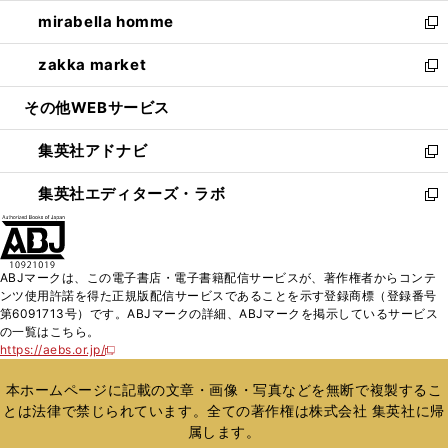
開
ウ
ン
ウ
し
mirabella homme
く
で
ド
ィ
い
新
開
ウ
ン
ウ
し
zakka market
く
で
ド
ィ
い
新
開
ウ
ン
ウ
し
その他WEBサービス
く
で
ド
ィ
い
開
ウ
ン
ウ
集英社アドナビ
く
で
ド
ィ
新
開
ウ
ン
し
集英社エディターズ・ラボ
く
で
ド
い
新
開
ウ
ウ
し
く
で
ィ
い
開
ン
ウ
ABJマークは、この電子書店・電子書籍配信サービスが、著作権者からコンテ
く
ド
ィ
ンツ使用許諾を得た正規版配信サービスであることを示す登録商標（登録番号
ウ
ン
第6091713号）です。ABJマークの詳細、ABJマークを掲示しているサービス
で
ド
の一覧はこちら。
開
ウ
https://aebs.or.jp/
新
く
で
し
い
開
本ホームページに記載の文章・画像・写真などを無断で複製するこ
ウ
く
とは法律で禁じられています。全ての著作権は株式会社 集英社に帰
ィ
属します。
ン
ド