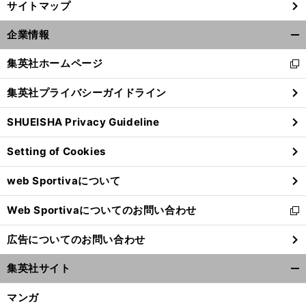
サイトマップ
企業情報
開
く/
集英社ホームページ
新
閉
し
じ
集英社プライバシーガイドライン
い
る
ウ
SHUEISHA Privacy Guideline
ィ
ン
Setting of Cookies
ド
ウ
web Sportivaについて
で
開
Web Sportivaについてのお問い合わせ
く
新
し
広告についてのお問い合わせ
い
ウ
集英社サイト
ィ
開
ン
く/
マンガ
ド
閉