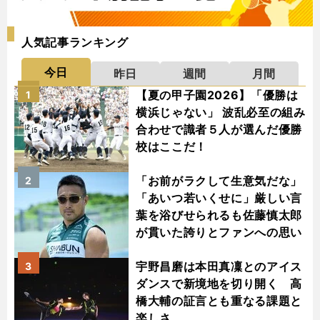
人気記事ランキング
今日
昨日
週間
月間
【夏の甲子園2026】「優勝は
1
横浜じゃない」 波乱必至の組み
合わせで識者５人が選んだ優勝
校はここだ！
「お前がラクして生意気だな」
2
「あいつ若いくせに」厳しい言
葉を浴びせられるも佐藤慎太郎
が貫いた誇りとファンへの思い
宇野昌磨は本田真凜とのアイス
3
ダンスで新境地を切り開く 高
橋大輔の証言とも重なる課題と
楽しさ