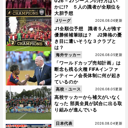
026－27シーズンの行方はい
かに!? ５人の識者が全順位を
大胆予想
Jリーグ
2026.08.06更新
J1全順位予想 識者５人が推す
優勝候補筆頭は？ J2降格の憂
き目に遭いそうな３クラブと
は？
海外サッカー
2026.08.05更新
「ワールドカップ売却計画」は
断念も残る火種 FIFAインファ
ンティーノ会長体制に何が起き
ているのか
高校・ユース
2026.08.05更新
高校サッカーから補欠がいなく
なった 部員全員が試合に出る取
り組みが進んでいる
日本代表
2026.08.04更新