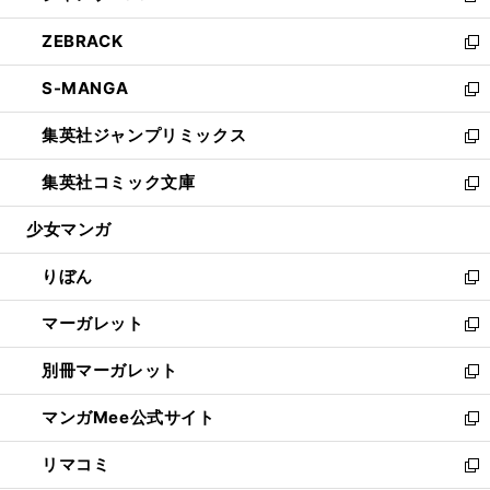
開
ウ
ン
ウ
し
ZEBRACK
く
で
ド
ィ
い
新
開
ウ
ン
ウ
し
S-MANGA
く
で
ド
ィ
い
新
開
ウ
ン
ウ
し
集英社ジャンプリミックス
く
で
ド
ィ
い
新
開
ウ
ン
ウ
し
集英社コミック文庫
く
で
ド
ィ
い
新
開
ウ
ン
ウ
し
少女マンガ
く
で
ド
ィ
い
開
ウ
ン
ウ
りぼん
く
で
ド
ィ
新
開
ウ
ン
し
マーガレット
く
で
ド
い
新
開
ウ
ウ
し
別冊マーガレット
く
で
ィ
い
新
開
ン
ウ
し
マンガMee公式サイト
く
ド
ィ
い
新
ウ
ン
ウ
し
リマコミ
で
ド
ィ
い
新
開
ウ