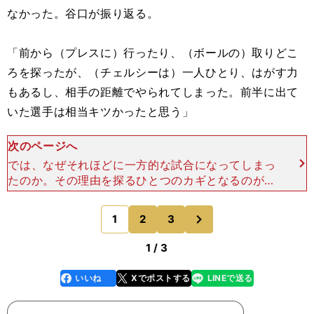
なかった。谷口が振り返る。
「前から（プレスに）行ったり、（ボールの）取りどこ
ろを探ったが、（チェルシーは）一人ひとり、はがす力
もあるし、相手の距離でやられてしまった。前半に出て
いた選手は相当キツかったと思う」
次のページへ
では、なぜそれほどに一方的な試合になってしまっ
たのか。その理由を探るひとつのカギとなるのが、
谷口のコメントのなかにもある「距離」である。
ボクシングや柔道などで、「自分の距離」や「相手
次
1
2
3
のページへ
の距離」といった
1 / 3
いいね
Xでポストする
LINEで送る
line
faceboo
x
k