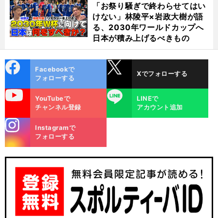
「お祭り騒ぎで終わらせてはい
けない」林陵平×岩政大樹が語
る、2030年ワールドカップへ
日本が積み上げるべきもの
cebo
X
Facebookで
Xでフォローする
ok
フォローする
uTube
LINE
YouTubeで
LINEで
チャンネル登録
アカウント追加
stagra
Instagramで
m
フォローする