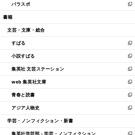
パラスポ
で
ド
ィ
い
新
開
ウ
ン
ウ
し
書籍
く
で
ド
ィ
い
開
ウ
ン
ウ
文芸・文庫・総合
く
で
ド
ィ
開
ウ
ン
すばる
く
で
ド
新
開
ウ
し
小説すばる
く
で
い
新
開
ウ
し
集英社 文芸ステーション
く
ィ
い
新
ン
ウ
し
web 集英社文庫
ド
ィ
い
新
ウ
ン
ウ
し
青春と読書
で
ド
ィ
い
新
開
ウ
ン
ウ
し
アジア人物史
く
で
ド
ィ
い
新
開
ウ
ン
ウ
し
学芸・ノンフィクション・新書
く
で
ド
ィ
い
開
ウ
ン
ウ
集英社学芸部 - 学芸・ノンフィクション
く
で
ド
ィ
新