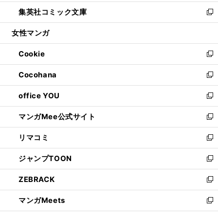
開
ウ
ン
ウ
し
集英社コミック文庫
く
で
ド
ィ
い
新
開
ウ
ン
ウ
し
女性マンガ
く
で
ド
ィ
い
開
ウ
ン
ウ
Cookie
く
で
ド
ィ
新
開
ウ
ン
し
Cocohana
く
で
ド
い
新
開
ウ
ウ
し
office YOU
く
で
ィ
い
新
開
ン
ウ
し
マンガMee公式サイト
く
ド
ィ
い
新
ウ
ン
ウ
し
リマコミ
で
ド
ィ
い
新
開
ウ
ン
ウ
し
ジャンプTOON
く
で
ド
ィ
い
新
開
ウ
ン
ウ
し
ZEBRACK
く
で
ド
ィ
い
新
開
ウ
ン
ウ
し
マンガMeets
く
で
ド
ィ
い
新
開
ウ
ン
ウ
し