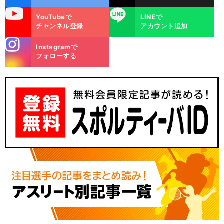
uTube
LINE
YouTubeで
LINEで
チャンネル登録
アカウント追加
stagra
Instagramで
m
フォローする