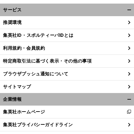
サービス
開
く/
推奨環境
閉
じ
集英社ID・スポルティーバIDとは
る
利用規約・会員規約
特定商取引法に基づく表示・その他の事項
ブラウザプッシュ通知について
サイトマップ
企業情報
開
く/
集英社ホームページ
新
閉
し
じ
集英社プライバシーガイドライン
い
る
ウ