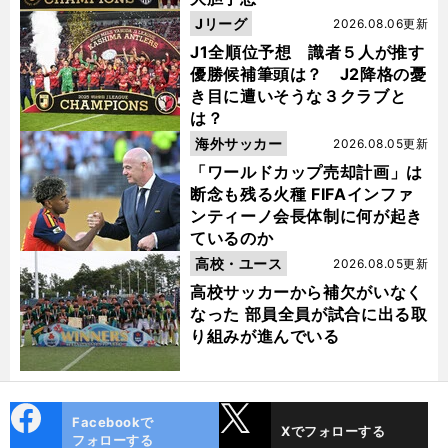
Jリーグ
2026.08.06更新
J1全順位予想 識者５人が推す
優勝候補筆頭は？ J2降格の憂
き目に遭いそうな３クラブと
は？
海外サッカー
2026.08.05更新
「ワールドカップ売却計画」は
断念も残る火種 FIFAインファ
ンティーノ会長体制に何が起き
ているのか
高校・ユース
2026.08.05更新
高校サッカーから補欠がいなく
なった 部員全員が試合に出る取
り組みが進んでいる
cebo
X
Facebookで
Xでフォローする
ok
フォローする