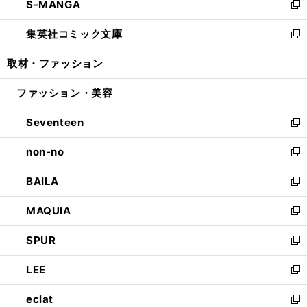
S-MANGA
く
で
ド
ィ
い
新
開
ウ
ン
ウ
し
集英社コミック文庫
く
で
ド
ィ
い
新
開
ウ
ン
ウ
し
取材・ファッション
く
で
ド
ィ
い
開
ウ
ン
ウ
ファッション・美容
く
で
ド
ィ
開
ウ
ン
Seventeen
く
で
ド
新
開
ウ
し
non-no
く
で
い
新
開
ウ
し
BAILA
く
ィ
い
新
ン
ウ
し
MAQUIA
ド
ィ
い
新
ウ
ン
ウ
し
SPUR
で
ド
ィ
い
新
開
ウ
ン
ウ
し
LEE
く
で
ド
ィ
い
新
開
ウ
ン
ウ
し
eclat
く
で
ド
ィ
い
新