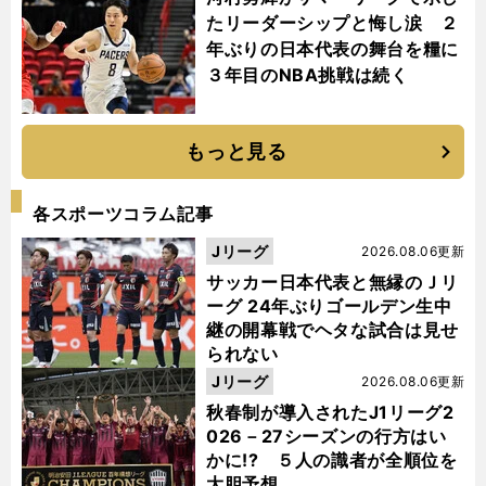
たリーダーシップと悔し涙 ２
年ぶりの日本代表の舞台を糧に
３年目のNBA挑戦は続く
もっと見る
各スポーツコラム記事
Jリーグ
2026.08.06更新
サッカー日本代表と無縁のＪリ
ーグ 24年ぶりゴールデン生中
継の開幕戦でヘタな試合は見せ
られない
Jリーグ
2026.08.06更新
秋春制が導入されたJ1リーグ2
026－27シーズンの行方はい
かに!? ５人の識者が全順位を
大胆予想