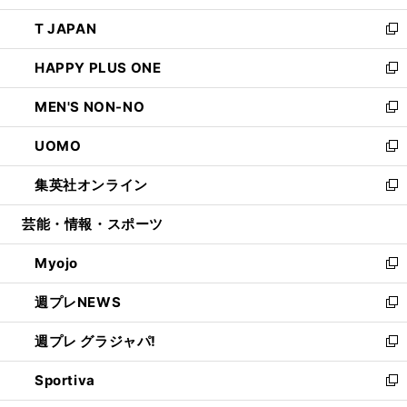
開
ウ
ン
ウ
し
T JAPAN
く
で
ド
ィ
い
新
開
ウ
ン
ウ
し
HAPPY PLUS ONE
く
で
ド
ィ
い
新
開
ウ
ン
ウ
し
MEN'S NON-NO
く
で
ド
ィ
い
新
開
ウ
ン
ウ
し
UOMO
く
で
ド
ィ
い
新
開
ウ
ン
ウ
し
集英社オンライン
く
で
ド
ィ
い
新
開
ウ
ン
ウ
し
芸能・情報・スポーツ
く
で
ド
ィ
い
開
ウ
ン
ウ
Myojo
く
で
ド
ィ
新
開
ウ
ン
し
週プレNEWS
く
で
ド
い
新
開
ウ
ウ
し
週プレ グラジャパ!
く
で
ィ
い
新
開
ン
ウ
し
Sportiva
く
ド
ィ
い
新
ウ
ン
ウ
し