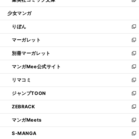
ド
ィ
い
新
開
ウ
ン
ウ
し
少女マンガ
く
で
ド
ィ
い
開
ウ
ン
ウ
りぼん
く
で
ド
ィ
新
開
ウ
ン
し
マーガレット
く
で
ド
い
新
開
ウ
ウ
し
別冊マーガレット
く
で
ィ
い
新
開
ン
ウ
し
マンガMee公式サイト
く
ド
ィ
い
新
ウ
ン
ウ
し
リマコミ
で
ド
ィ
い
新
開
ウ
ン
ウ
し
ジャンプTOON
く
で
ド
ィ
い
新
開
ウ
ン
ウ
し
ZEBRACK
く
で
ド
ィ
い
新
開
ウ
ン
ウ
し
マンガMeets
く
で
ド
ィ
い
新
開
ウ
ン
ウ
し
S-MANGA
く
で
ド
ィ
い
新