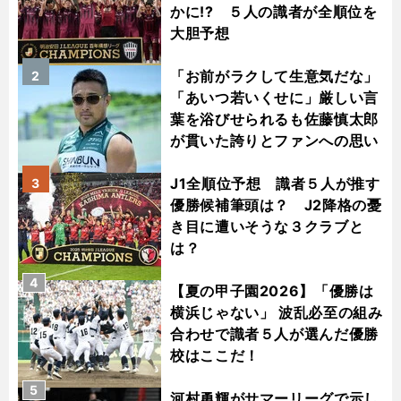
かに!? ５人の識者が全順位を
大胆予想
「お前がラクして生意気だな」
2
「あいつ若いくせに」厳しい言
葉を浴びせられるも佐藤慎太郎
が貫いた誇りとファンへの思い
J1全順位予想 識者５人が推す
3
優勝候補筆頭は？ J2降格の憂
き目に遭いそうな３クラブと
は？
4
【夏の甲子園2026】「優勝は
横浜じゃない」 波乱必至の組み
合わせで識者５人が選んだ優勝
校はここだ！
5
河村勇輝がサマーリーグで示し