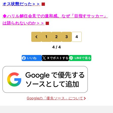
オス状態だった＞＞
◆ハリル解任会見での違和感。なぜ「目指すサッカー」
は語られないのか＞＞
1
2
3
4
のページへ
前
4 / 4
いいね
Xでポストする
LINEで送る
line
faceboo
x
k
Googleの「優先ソース」について