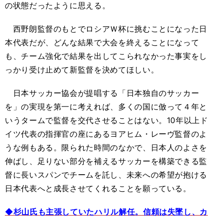
の状態だったように思える。
西野朗監督のもとでロシアＷ杯に挑むことになった日
本代表だが、どんな結果で大会を終えることになって
も、チーム強化で結果を出してこられなかった事実をし
っかり受け止めて新監督を決めてほしい。
日本サッカー協会が提唱する「日本独自のサッカー
を」の実現を第一に考えれば、多くの国に倣って４年と
いうタームで監督を交代させることはない。10年以上ド
イツ代表の指揮官の座にあるヨアヒム・レーヴ監督のよ
うな例もある。限られた時間のなかで、日本人のよさを
伸ばし、足りない部分を補えるサッカーを構築できる監
督に長いスパンでチームを託し、未来への希望が抱ける
日本代表へと成長させてくれることを願っている。
◆杉山氏も主張していたハリル解任。信頼は失墜し、カ