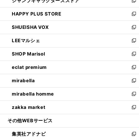
ジャンプキャラクターズストア
く
ィ
い
新
ン
ウ
し
HAPPY PLUS STORE
ド
ィ
い
新
ウ
ン
ウ
し
SHUEISHA VOX
で
ド
ィ
い
新
開
ウ
ン
ウ
し
LEEマルシェ
く
で
ド
ィ
い
新
開
ウ
ン
ウ
し
SHOP Marisol
く
で
ド
ィ
い
新
開
ウ
ン
ウ
し
eclat premium
く
で
ド
ィ
い
新
開
ウ
ン
ウ
し
mirabella
く
で
ド
ィ
い
新
開
ウ
ン
ウ
し
mirabella homme
く
で
ド
ィ
い
新
開
ウ
ン
ウ
し
zakka market
く
で
ド
ィ
い
新
開
ウ
ン
ウ
し
その他WEBサービス
く
で
ド
ィ
い
開
ウ
ン
ウ
集英社アドナビ
く
で
ド
ィ
新