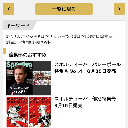
一覧に戻る
キーワード
#ハリルホジッチ
#日本サッカー協会
#日本代表
#田嶋幸三
#福田正博
#西野朗
#Ｗ杯
編集部のおすすめ
スポルティーバ バレーボール
特集号 Vol.4 6月30日発売
スポルティーバ 部活特集号
3月16日発売