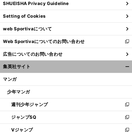
SHUEISHA Privacy Guideline
ィ
ン
Setting of Cookies
ド
ウ
web Sportivaについて
で
開
Web Sportivaについてのお問い合わせ
く
新
小
、
、
.
.
.
し
林悠
大島
杉本
ハリル解任でＪ戦士のＷ杯チャンスは増えたのか
広告についてのお問い合わせ
い
ウ
集英社サイト
ィ
開
ン
く/
マンガ
ド
閉
ウ
じ
少年マンガ
で
る
開
週刊少年ジャンプ
く
新
し
ジャンプSQ
い
新
ウ
し
Vジャンプ
ィ
い
新