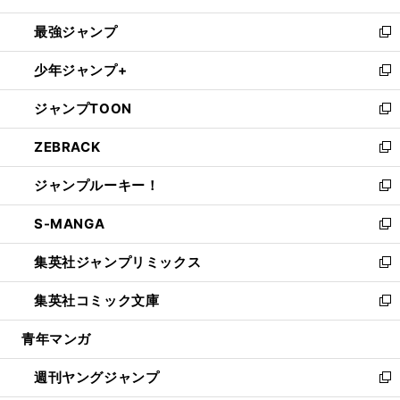
ン
ウ
し
最強ジャンプ
ド
ィ
い
新
ウ
ン
ウ
し
少年ジャンプ+
で
ド
ィ
い
新
開
ウ
ン
ウ
し
ジャンプTOON
く
で
ド
ィ
い
新
開
ウ
ン
ウ
し
ZEBRACK
く
で
ド
ィ
い
新
開
ウ
ン
ウ
し
ジャンプルーキー！
く
で
ド
ィ
い
新
開
ウ
ン
ウ
し
S-MANGA
く
で
ド
ィ
い
新
開
ウ
ン
ウ
し
集英社ジャンプリミックス
く
で
ド
ィ
い
新
開
ウ
ン
ウ
し
集英社コミック文庫
く
で
ド
ィ
い
新
開
ウ
ン
ウ
し
青年マンガ
く
で
ド
ィ
い
開
ウ
ン
ウ
週刊ヤングジャンプ
く
で
ド
ィ
新
開
ウ
ン
し