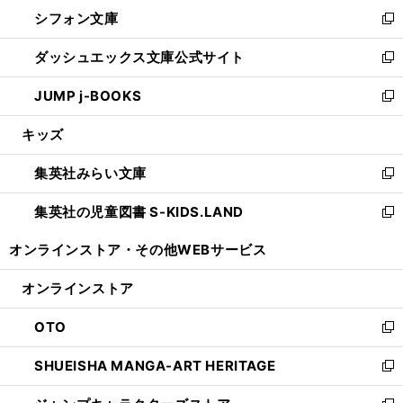
ウ
し
シフォン文庫
く
で
ィ
い
新
開
ン
ウ
し
ダッシュエックス文庫公式サイト
く
ド
ィ
い
新
ウ
ン
ウ
し
JUMP j-BOOKS
で
ド
ィ
い
新
開
ウ
ン
ウ
し
キッズ
く
で
ド
ィ
い
開
ウ
ン
ウ
集英社みらい文庫
く
で
ド
ィ
新
開
ウ
ン
し
集英社の児童図書 S-KIDS.LAND
く
で
ド
い
新
開
ウ
ウ
し
オンラインストア・
その他WEBサービス
く
で
ィ
い
開
ン
ウ
オンラインストア
く
ド
ィ
ウ
ン
OTO
で
ド
新
開
ウ
し
SHUEISHA MANGA-ART HERITAGE
く
で
い
新
開
ウ
し