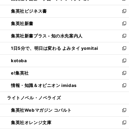
開
ウ
ン
し
集英社ビジネス書
く
で
ド
い
新
開
ウ
ウ
し
集英社新書
く
で
ィ
い
新
開
ン
ウ
し
集英社新書プラス - 知の水先案内人
く
ド
ィ
い
新
ウ
ン
ウ
し
1日5分で、明日は変わる よみタイ yomitai
で
ド
ィ
い
新
開
ウ
ン
ウ
し
kotoba
く
で
ド
ィ
い
新
開
ウ
ン
ウ
し
e!集英社
く
で
ド
ィ
い
新
開
ウ
ン
ウ
し
情報・知識＆オピニオン imidas
く
で
ド
ィ
い
新
開
ウ
ン
ウ
し
ライトノベル・ノベライズ
く
で
ド
ィ
い
開
ウ
ン
ウ
集英社Webマガジン コバルト
く
で
ド
ィ
新
開
ウ
ン
し
集英社オレンジ文庫
く
で
ド
い
新
開
ウ