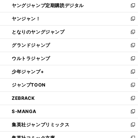
ヤングジャンプ定期購読デジタル
く
で
ド
い
新
開
ウ
ウ
し
ヤンジャン！
く
で
ィ
い
新
開
ン
ウ
し
となりのヤングジャンプ
く
ド
ィ
い
新
ウ
ン
ウ
し
グランドジャンプ
で
ド
ィ
い
新
開
ウ
ン
ウ
し
ウルトラジャンプ
く
で
ド
ィ
い
新
開
ウ
ン
ウ
し
少年ジャンプ+
く
で
ド
ィ
い
新
開
ウ
ン
ウ
し
ジャンプTOON
く
で
ド
ィ
い
新
開
ウ
ン
ウ
し
ZEBRACK
く
で
ド
ィ
い
新
開
ウ
ン
ウ
し
S-MANGA
く
で
ド
ィ
い
新
開
ウ
ン
ウ
し
集英社ジャンプリミックス
く
で
ド
ィ
い
新
開
ウ
ン
ウ
し
集英社コミック文庫
く
で