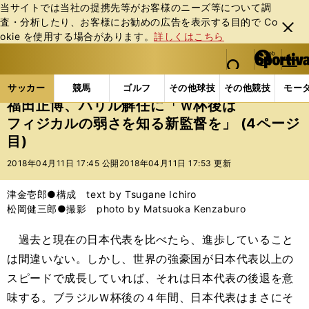
当サイトでは当社の提携先等がお客様のニーズ等について調
査・分析したり、お客様にお勧めの広告を表⽰する⽬的で Co
閉じ
okie を使⽤する場合があります。
詳しくはこちら
る
マイペ
web Sportiva (webスポルティーバ)
検索
メニュ
we
ー
サッカーの記事一覧
Jリーグ他
福田正博
福田正
b
ジ
サッカー
競馬
ゴルフ
その他球技
その他競技
モー
ス
福田正博、ハリル解任に「Ｗ杯後は
ポ
フィジカルの弱さを知る新監督を」 (4ページ
ル
目)
テ
ィ
2018年04月11日 17:45 公開
2018年04月11日 17:53 更新
ー
バ
津金壱郎●構成 text by Tsugane Ichiro
松岡健三郎●撮影 photo by Matsuoka Kenzaburo
過去と現在の日本代表を比べたら、進歩していること
は間違いない。しかし、世界の強豪国が日本代表以上の
スピードで成長していれば、それは日本代表の後退を意
味する。ブラジルＷ杯後の４年間、日本代表はまさにそ