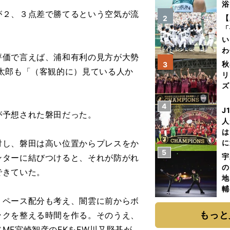
浴
が２、３点差で勝てるという空気が流
太
【
2
ァ
「
い
わ
評価で言えば、浦和有利の見方が大勢
だ
秋
3
太郎も「（客観的に）見ている人か
リ
ズ
4
を
J
予想された磐田だった。
人
は
し、磐田は高い位置からプレスをか
に
5
と
宇
ンターに結びつけると、それが防がれ
の
できていた。
地
輔
題
ペース配分も考え、闇雲に前からボ
もっと
ックを整える時間を作る。そのうえ、
MF宮崎智彦のFKをFW川又堅碁が