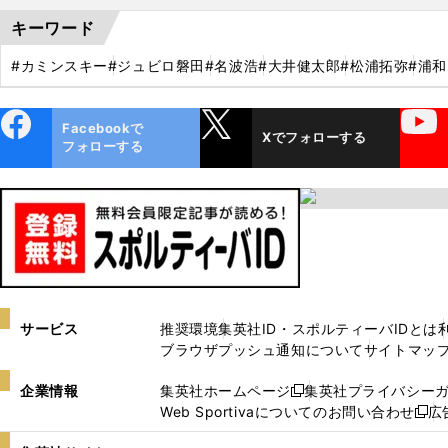
キーワード
#カミンスキー
#ジュビロ磐田
#名波浩
#大井健太郎
#松浦拓弥
#浦
ebo
X
YouTube
Facebookで
Xでフォローする
ok
フォローする
サービス
推奨環境
集英社ID・スポルティーバIDとは
ブラウザプッシュ通知について
サイトマッ
企業情報
集英社ホームページ
集英社プライバシー
新
Web Sportivaについてのお問い合わせ
広
し
新
い
し