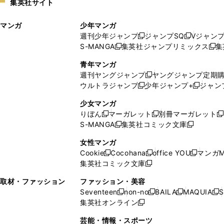
集英社サイト
ウ
い
ィ
ウ
マンガ
少年マンガ
ン
ィ
週刊少年ジャンプ
ジャンプSQ
Vジャン
ド
ン
新
新
S-MANGA
集英社ジャンプリミックス
集
ウ
ド
新
し
し
新
で
ウ
し
い
い
し
青年マンガ
開
で
い
ウ
ウ
い
週刊ヤングジャンプ
ヤングジャンプ定期
新
く
開
ウ
ィ
ィ
ウ
ウルトラジャンプ
少年ジャンプ+
ジャン
新
し
新
く
ィ
ン
ン
ィ
し
い
し
ン
ド
ド
ン
少女マンガ
い
ウ
い
ド
ウ
ウ
ド
りぼん
マーガレット
別冊マーガレット
新
新
新
ウ
ィ
ウ
ウ
で
で
ウ
S-MANGA
集英社コミック文庫
し
新
し
新
ィ
ン
ィ
で
開
開
で
い
し
い
し
ン
ド
ン
女性マンガ
開
く
く
開
ウ
い
ウ
い
ド
ウ
ド
Cookie
Cocohana
office YOU
マンガM
く
く
新
新
新
ィ
ウ
ィ
ウ
ウ
で
ウ
集英社コミック文庫
し
新
し
し
ン
ィ
ン
ィ
で
開
で
い
し
い
い
ド
ン
ド
ン
取材・ファッション
ファッション・美容
開
く
開
ウ
い
ウ
ウ
ウ
ド
ウ
ド
Seventeen
non-no
BAILA
MAQUIA
S
く
く
新
新
新
新
ィ
ウ
ィ
ィ
で
ウ
で
ウ
集英社オンライン
し
新
し
し
し
ン
ィ
ン
ン
開
で
開
で
い
し
い
い
い
ド
ン
ド
ド
芸能・情報・スポーツ
く
開
く
開