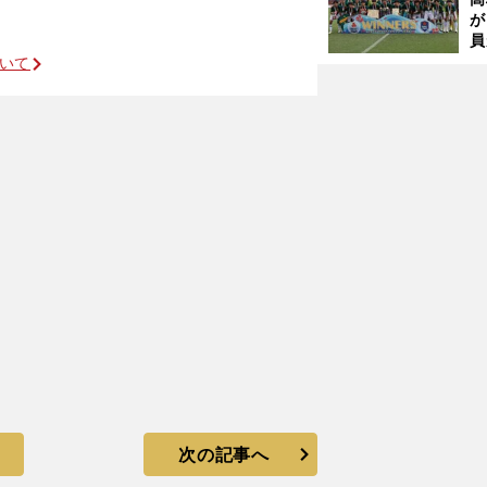
が
員
み
ついて
位転落の真因
次の記事へ