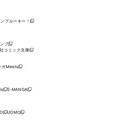
ャンプルーキー！
新
し
い
ウ
ャンプ
新
ィ
社コミック文庫
し
新
ン
い
し
ド
ウ
い
ウ
ガMeets
新
ィ
ウ
で
し
ン
ィ
開
い
ド
ン
く
ウ
ウ
ド
s
S-MANGA
新
新
ィ
で
ウ
し
し
ン
開
で
い
い
ド
く
開
ウ
ウ
ウ
NO
UOMO
く
新
新
ィ
ィ
で
し
し
ン
ン
開
い
い
ド
ド
く