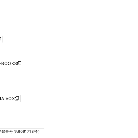
ウ
ウ
ウ
ウ
ィ
ィ
で
で
ン
ン
開
開
ド
ド
く
く
ウ
ウ
で
で
開
開
く
く
し
い
ウ
j-BOOKS
新
ィ
し
ン
い
ド
ウ
ウ
ィ
で
ン
HA VOX
開
新
ド
く
し
ウ
い
で
ウ
開
ィ
く
号 第6091713号）
ン