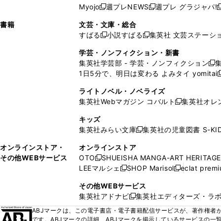
ウ
い
ウ
ウ
ウ
ウ
ド
ウ
ウ
Myojo
週プレNEWS
週プレ グラジャパ!
く
く
新
新
新
ィ
ウ
ィ
ィ
ィ
で
ウ
で
で
し
し
ン
ィ
ン
ン
ン
書籍
文芸・文庫・総合
開
で
開
開
い
い
ド
ン
ド
ド
ド
すばる
小説すばる
集英社 文芸ステーシ
く
開
く
く
新
新
ウ
ウ
ウ
ド
ウ
ウ
ウ
く
し
し
ィ
ィ
学芸・ノンフィクション・新書
で
ウ
で
で
で
い
い
ン
ン
集英社学芸部 - 学芸・ノンフィクション
開
で
開
開
開
新
ウ
ウ
ド
ド
1日5分で、明日は変わる よみタイ yomitai
く
開
く
く
く
し
新
ィ
ィ
ウ
ウ
く
い
ン
ン
ライトノベル・ノベライズ
で
で
ウ
ド
ド
集英社Webマガジン コバルト
集英社オレ
開
開
新
ィ
ウ
ウ
く
く
し
ン
キッズ
で
で
い
ド
集英社みらい文庫
集英社の児童図書 S-KID
開
開
新
ウ
ウ
く
く
し
ィ
オンラインストア・
オンラインストア
で
い
ン
その他WEBサービス
OTO
SHUEISHA MANGA-ART HERITAGE
開
新
ウ
ド
LEEマルシェ
SHOP Marisol
eclat prem
く
し
新
新
ィ
ウ
い
し
し
ン
その他WEBサービス
で
ウ
い
い
ド
集英社アドナビ
集英社エディターズ・ラ
開
新
ィ
ウ
ウ
ウ
く
し
ABJマークは、この電子書店・電子書籍配信サービスが、著作権者か
ン
ィ
ィ
で
い
です。ABJマークの詳細、ABJマークを掲示しているサービスの一