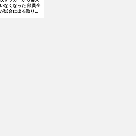
いなくなった 部員全
が試合に出る取り組
が進んでいる
前
へ