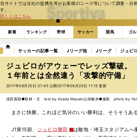
当サイトでは当社の提携先等がお客様のニーズ等について調査・分析し
web Sportiva (webスポルティーバ)
す。
詳しくはこちら
新着
ランキング
野球
サッカー
競馬
ゴル
we
サッカーの記事一覧
Jリーグ他
Jリーグ
ジュビ
b
ス
ジュビロがアウェーでレッズ撃破。
ポ
ル
１年前とは全然違う「攻撃的守備」
テ
2017年06月20日 07:45 公開
2017年06月20日 11:15 更新
ィ
ー
バ
浅田真樹●取材・文 text by Asada Masaki
山添敏央●撮影 photo by Yama
まさに快勝。これほど気分のいい勝利は、そうそうある
J1第15節、
ジュビロ磐田
は敵地・埼玉スタジアムへ