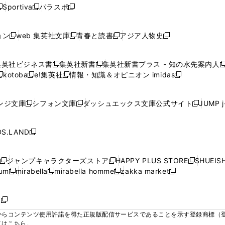
ウ
ウ
ウ
ウ
ウ
ウ
ウ
ウ
ウ
Sportiva
パラスポ
新
新
ィ
ィ
ィ
ィ
ィ
で
で
で
で
し
し
し
ン
ン
ン
ン
ン
開
開
開
開
い
い
い
ド
ド
ド
ド
ド
ョン
web 集英社文庫
青春と読書
アジア人物史
く
く
く
く
新
新
新
新
ウ
ウ
ウ
ウ
ウ
ウ
ウ
ウ
し
し
し
し
ィ
ィ
ィ
で
で
で
で
で
い
い
い
い
ン
ン
ン
集英社ビジネス書
集英社新書
集英社新書プラス - 知の水先案内人
開
開
開
開
開
新
新
新
ウ
ウ
ウ
ウ
ド
ド
ド
kotoba
e!集英社
情報・知識＆オピニオン imidas
く
く
く
く
く
新
し
新
し
新
ィ
ィ
ィ
ィ
ウ
ウ
ウ
し
し
い
し
い
し
ン
ン
ン
ン
で
で
で
い
い
ウ
い
ウ
い
ド
ド
ド
ド
ンジ文庫
シフォン文庫
ダッシュエックス文庫公式サイト
JUMP 
開
開
開
新
新
新
ウ
ウ
ィ
ウ
ィ
ウ
ウ
ウ
ウ
ウ
く
く
く
し
し
し
ィ
ィ
ン
ィ
ン
ィ
で
で
で
で
い
い
い
ン
ン
ド
ン
ド
ン
S.LAND
開
開
開
開
新
ウ
ウ
ウ
ド
ド
ウ
ド
ウ
ド
く
く
く
く
し
ィ
ィ
ィ
ウ
ウ
で
ウ
で
ウ
い
ン
ン
ン
ジャンプキャラクターズストア
HAPPY PLUS STORE
SHUEIS
で
で
開
で
開
で
新
新
新
ウ
ド
ド
ド
ium
mirabella
mirabella homme
zakka market
開
開
く
開
く
開
し
新
新
新
し
新
し
ィ
ウ
ウ
ウ
く
く
く
く
い
し
し
い
し
し
い
ン
で
で
で
ウ
い
い
ウ
い
い
ウ
ド
ボ
開
開
開
新
ィ
ウ
ウ
ィ
ウ
ウ
ィ
ウ
く
く
く
し
らコンテンツ使用許諾を得た正規版配信サービスであることを示す登録商標（登録番
ン
ィ
ィ
ン
ィ
ィ
ン
で
い
覧はこちら。