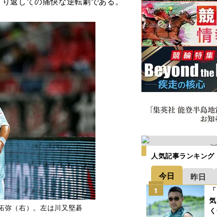
くり返しての痛快な逆転劇である。
人気記事ランキング
今日
昨日
「
1
気
拓弥（右）。左は川又堅碁
く