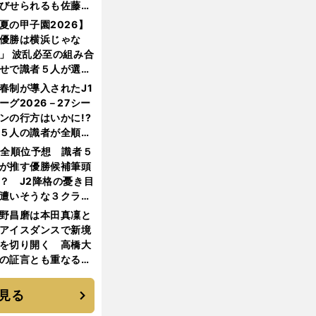
びせられるも佐藤慎
郎が貫いた誇りとフ
夏の甲子園2026】
ンへの思い
優勝は横浜じゃな
」 波乱必至の組み合
せで識者５人が選ん
優勝校はここだ！
春制が導入されたJ1
ーグ2026－27シー
ンの行方はいかに!?
５人の識者が全順位
大胆予想
1全順位予想 識者５
が推す優勝候補筆頭
？ J2降格の憂き目
遭いそうな３クラブ
は？
野昌磨は本田真凜と
アイスダンスで新境
を切り開く 高橋大
の証言とも重なる課
と楽しさ
見る