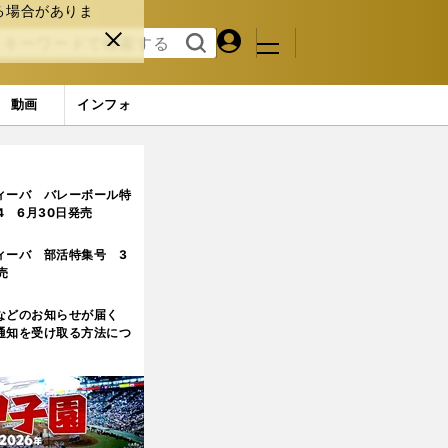
る場合がありま
マイペ
閉じ
検索
メニュ
ー
る
す
ジ
る
動画
インフォ
ィーバ バレーボール特
.4 6月30日発売
ィーバ 部活特集号 3
売
などのお知らせが届く
通知を受け取る方法につ