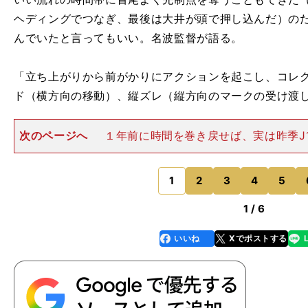
ヘディングでつなぎ、最後は大井が頭で押し込んだ）の
んでいたと言ってもいい。名波監督が語る。
「立ち上がりから前がかりにアクションを起こし、コレ
ド（横方向の移動）、縦ズレ（縦方向のマークの受け渡
次のページへ
１年前に時間を巻き戻せば、実は昨季J
テージ第２節でも、磐田は浦和に同じ埼玉スタジアムで
ている。だが、このときの磐田は、ただただ我慢の守備
かった。当時の名波監督
1
2
3
4
5
のページへ
1 / 6
いいね
Xでポストする
line
faceboo
x
k