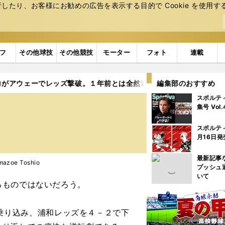
たり、お客様にお勧めの広告を表⽰する⽬的で Cookie を使⽤す
フ
その他球技
その他競技
モーター
フォト
連載
ロがアウェーでレッズ撃破。１年前とは全然違う「攻撃的守備」
編集部のおすすめ
スポルテ
集号 Vol
スポルテ
月16日発
最新記事
zoe Toshio
プッシュ
いて
ものではないだろう。
乗り込み、浦和レッズを４－２で下