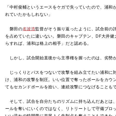
「中村俊輔というエースをケガで失っていたので、浦和
れていたかもしれない」
磐田の
名波浩
監督がそう振り返ったように、試合前の
を占めていたに違いない。磐田のキャプテン、DF大井健
らすれば、浦和は格上の相手」だと認める。
しかし、試合開始直後から主導権を握ったのは、劣勢が
じっくりとパスをつないで攻撃を組み立てたい浦和に対
け、浦和の攻撃を制圧。いい位置で奪ったボールをカウ
てもセカンドボールを拾い、連続攻撃につなげることも
そして、試合を自分たちのリズムに持ち込んだあとは、
ールを奪いにいくのではなく、リトリートして守備ブロ
いい流れの時間帯に首尾よく先制点を奪うこともできた（