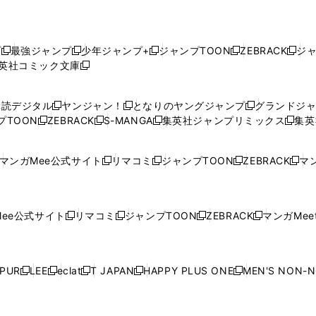
プ
最強ジャンプ
少年ジャンプ+
ジャンプTOON
ZEBRACK
ジ
新
新
新
新
新
英社コミック文庫
し
新
し
し
し
し
い
い
し
い
い
い
ウ
ウ
い
ウ
ウ
ウ
購読デジタル
ヤンジャン！
となりのヤングジャンプ
グランドジ
新
新
新
ィ
ィ
ウ
ィ
ィ
ィ
プTOON
ZEBRACK
S-MANGA
集英社ジャンプリミックス
集英
新
し
新
し
新
し
新
ン
ン
ィ
ン
ン
ン
し
い
し
い
し
い
し
ド
ド
ン
ド
ド
ド
い
ウ
い
ウ
い
ウ
い
ウ
ウ
ド
ウ
ウ
ウ
マンガMee公式サイト
リマコミ
ジャンプTOON
ZEBRACK
マン
新
新
新
新
ウ
ィ
ウ
ィ
ウ
ィ
ウ
で
で
ウ
で
で
で
し
し
し
し
し
ィ
ン
ィ
ン
ィ
ン
ィ
開
開
で
開
開
開
い
い
い
い
い
ン
ド
ン
ド
ン
ド
ン
く
く
開
く
く
く
ウ
ウ
ウ
ウ
ウ
ド
ウ
ド
ウ
ド
ウ
ド
ee公式サイト
リマコミ
ジャンプTOON
ZEBRACK
マンガMeet
く
新
新
新
新
ィ
ィ
ィ
ィ
ィ
ウ
で
ウ
で
ウ
で
ウ
し
し
し
し
ン
ン
ン
ン
ン
で
開
で
開
で
開
で
い
い
い
い
ド
ド
ド
ド
ド
開
く
開
く
開
く
開
ウ
ウ
ウ
ウ
ウ
ウ
ウ
ウ
ウ
PUR
LEE
eclat
T JAPAN
HAPPY PLUS ONE
MEN'S NON-
く
く
く
く
新
新
新
新
新
ィ
ィ
ィ
ィ
で
で
で
で
で
し
し
し
し
し
ン
ン
ン
ン
開
開
開
開
開
い
い
い
い
い
ド
ド
ド
ド
く
く
く
く
く