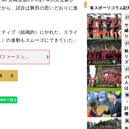
だから、試合は磐田の思いどおりに進
各スポーツコラム記
J
サ
縁
クティブ（組織的）にやれた。スライ
り
し）の連動もスムーズにできていた」
開
J
見
秋
1ファーストス
リ
ズ
２－１と勝利し
を続けるしかな
J
を
次
6
J
人
は
に
海
と
LINEで送る
「
計
種
ィ
高
起
高