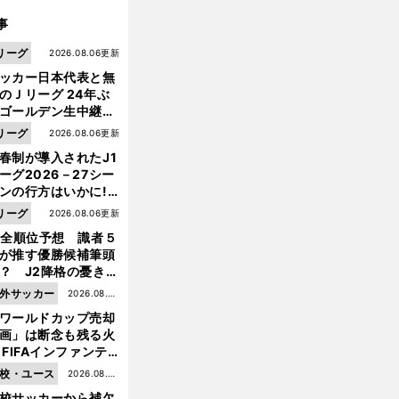
事
リーグ
2026.08.06更新
ッカー日本代表と無
のＪリーグ 24年ぶ
ゴールデン生中継の
幕戦でヘタな試合は
リーグ
2026.08.06更新
せられない
春制が導入されたJ1
ーグ2026－27シー
ンの行方はいかに!?
５人の識者が全順位
リーグ
2026.08.06更新
大胆予想
1全順位予想 識者５
が推す優勝候補筆頭
？ J2降格の憂き目
遭いそうな３クラブ
外サッカー
2026.08.05
は？
ワールドカップ売却
更新
画」は断念も残る火
 FIFAインファンテ
ーノ会長体制に何が
校・ユース
2026.08.05
きているのか
校サッカーから補欠
更新