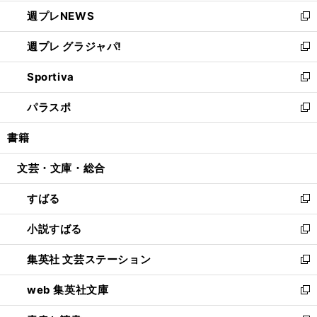
開
ウ
ン
し
週プレNEWS
く
で
ド
い
新
開
ウ
ウ
し
週プレ グラジャパ!
く
で
ィ
い
新
開
ン
ウ
し
Sportiva
く
ド
ィ
い
新
ウ
ン
ウ
し
パラスポ
で
ド
ィ
い
新
開
ウ
ン
ウ
し
書籍
く
で
ド
ィ
い
開
ウ
ン
ウ
文芸・文庫・総合
く
で
ド
ィ
開
ウ
ン
すばる
く
で
ド
新
開
ウ
し
小説すばる
く
で
い
新
開
ウ
し
集英社 文芸ステーション
く
ィ
い
新
ン
ウ
し
web 集英社文庫
ド
ィ
い
新
ウ
ン
ウ
し