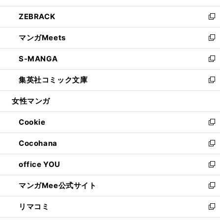
開
ウ
ン
ウ
し
ZEBRACK
く
で
ド
ィ
い
新
開
ウ
ン
ウ
し
マンガMeets
く
で
ド
ィ
い
新
開
ウ
ン
ウ
し
S-MANGA
く
で
ド
ィ
い
新
開
ウ
ン
ウ
し
集英社コミック文庫
く
で
ド
ィ
い
新
開
ウ
ン
ウ
し
女性マンガ
く
で
ド
ィ
い
開
ウ
ン
ウ
Cookie
く
で
ド
ィ
新
開
ウ
ン
し
Cocohana
く
で
ド
い
新
開
ウ
ウ
し
office YOU
く
で
ィ
い
新
開
ン
ウ
し
マンガMee公式サイト
く
ド
ィ
い
新
ウ
ン
ウ
し
リマコミ
で
ド
ィ
い
新
開
ウ
ン
ウ
し