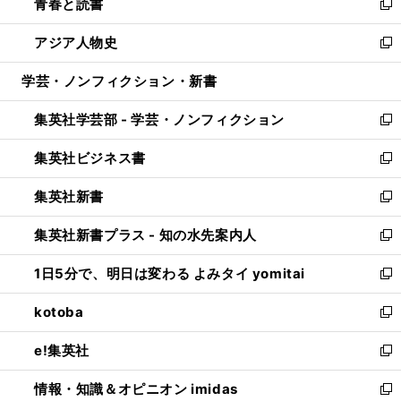
青春と読書
で
ド
ィ
い
新
開
ウ
ン
ウ
し
アジア人物史
く
で
ド
ィ
い
新
開
ウ
ン
ウ
し
学芸・ノンフィクション・新書
く
で
ド
ィ
い
開
ウ
ン
ウ
集英社学芸部 - 学芸・ノンフィクション
く
で
ド
ィ
新
開
ウ
ン
し
集英社ビジネス書
く
で
ド
い
新
開
ウ
ウ
し
集英社新書
く
で
ィ
い
新
開
ン
ウ
し
集英社新書プラス - 知の水先案内人
く
ド
ィ
い
新
ウ
ン
ウ
し
1日5分で、明日は変わる よみタイ yomitai
で
ド
ィ
い
新
開
ウ
ン
ウ
し
kotoba
く
で
ド
ィ
い
新
開
ウ
ン
ウ
し
e!集英社
く
で
ド
ィ
い
新
開
ウ
ン
ウ
し
情報・知識＆オピニオン imidas
く
で
ド
ィ
い
新