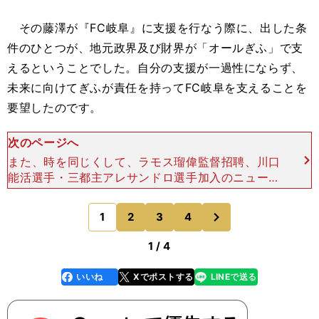
その藤澤が『FC岐阜』に支援を行なう際に、出した条
件のひとつが、地元政界及び財界が「オールぎふ」で支
えるということでした。自分の支援が一過性にならず、
未来に向けてぎふが責任を持ってFC岐阜を支えることを
要望したのです。
次のページへ
また、時を同じくして、ラモス瑠偉監督招聘、川口
能活選手・三都主アレサンドロ選手加入のニュース
がメディアに大きく取り上げられ、岐阜県中がざわ
ざわしていました。FC岐阜のことが全国で取り上
次
1
2
3
4
のページへ
げられ、滅多に会
1 / 4
いいね
Xでポストする
LINEで送る
line
faceboo
x
k