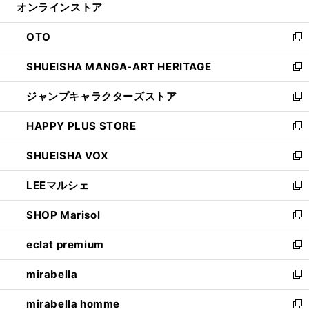
オンラインストア
く
ド
ィ
ウ
ン
OTO
で
ド
新
開
ウ
し
SHUEISHA MANGA-ART HERITAGE
く
で
い
新
開
ウ
し
ジャンプキャラクターズストア
く
ィ
い
新
ン
ウ
し
HAPPY PLUS STORE
ド
ィ
い
新
ウ
ン
ウ
し
SHUEISHA VOX
で
ド
ィ
い
新
開
ウ
ン
ウ
し
LEEマルシェ
く
で
ド
ィ
い
新
開
ウ
ン
ウ
し
SHOP Marisol
く
で
ド
ィ
い
新
開
ウ
ン
ウ
し
eclat premium
く
で
ド
ィ
い
新
開
ウ
ン
ウ
し
mirabella
く
で
ド
ィ
い
新
開
ウ
ン
ウ
し
mirabella homme
く
で
ド
ィ
い
新