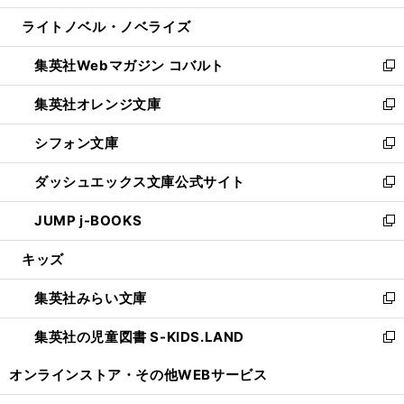
開
ウ
ン
ウ
し
ライトノベル・ノベライズ
く
で
ド
ィ
い
開
ウ
ン
ウ
集英社Webマガジン コバルト
く
で
ド
ィ
新
開
ウ
ン
し
集英社オレンジ文庫
く
で
ド
い
新
開
ウ
ウ
し
シフォン文庫
く
で
ィ
い
新
開
ン
ウ
し
ダッシュエックス文庫公式サイト
く
ド
ィ
い
新
ウ
ン
ウ
し
JUMP j-BOOKS
で
ド
ィ
い
新
開
ウ
ン
ウ
し
キッズ
く
で
ド
ィ
い
開
ウ
ン
ウ
集英社みらい文庫
く
で
ド
ィ
新
開
ウ
ン
し
集英社の児童図書 S-KIDS.LAND
く
で
ド
い
新
開
ウ
ウ
し
オンラインストア・
その他WEBサービス
く
で
ィ
い
開
ン
ウ