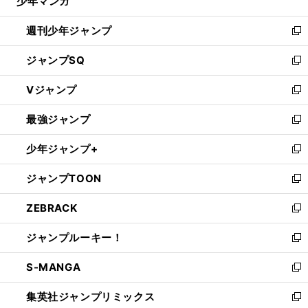
少年マンガ
で
る
開
週刊少年ジャンプ
く
新
し
ジャンプSQ
い
新
ウ
し
Vジャンプ
ィ
い
新
ン
ウ
し
最強ジャンプ
ド
ィ
い
新
ウ
ン
ウ
し
少年ジャンプ+
で
ド
ィ
い
新
開
ウ
ン
ウ
し
ジャンプTOON
く
で
ド
ィ
い
新
開
ウ
ン
ウ
し
ZEBRACK
く
で
ド
ィ
い
新
開
ウ
ン
ウ
し
ジャンプルーキー！
く
で
ド
ィ
い
新
開
ウ
ン
ウ
し
S-MANGA
く
で
ド
ィ
い
新
開
ウ
ン
ウ
し
集英社ジャンプリミックス
く
で
ド
ィ
い
新