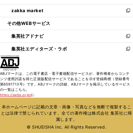
開
ウ
ン
ウ
し
zakka market
く
で
ド
ィ
い
新
開
ウ
ン
ウ
し
その他WEBサービス
く
で
ド
ィ
い
開
ウ
ン
ウ
集英社アドナビ
く
で
ド
ィ
新
開
ウ
ン
し
集英社エディターズ・ラボ
く
で
ド
い
新
開
ウ
ウ
し
く
で
ィ
い
開
ン
ウ
ABJマークは、この電子書店・電子書籍配信サービスが、著作権者からコンテ
く
ド
ィ
ンツ使用許諾を得た正規版配信サービスであることを示す登録商標（登録番号
ウ
ン
第6091713号）です。ABJマークの詳細、ABJマークを掲示しているサービス
で
ド
の一覧はこちら。
開
ウ
https://aebs.or.jp/
新
く
で
し
い
開
本ホームページに記載の文章・画像・写真などを無断で複製するこ
ウ
く
とは法律で禁じられています。全ての著作権は株式会社 集英社に帰
ィ
属します。
ン
ド
© SHUEISHA Inc. All Rights Reserved.
ウ