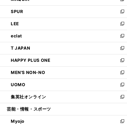
い
新
ウ
ン
ウ
し
SPUR
で
ド
ィ
い
新
開
ウ
ン
ウ
し
LEE
く
で
ド
ィ
い
新
開
ウ
ン
ウ
し
eclat
く
で
ド
ィ
い
新
開
ウ
ン
ウ
し
T JAPAN
く
で
ド
ィ
い
新
開
ウ
ン
ウ
し
HAPPY PLUS ONE
く
で
ド
ィ
い
新
開
ウ
ン
ウ
し
MEN'S NON-NO
く
で
ド
ィ
い
新
開
ウ
ン
ウ
し
UOMO
く
で
ド
ィ
い
新
開
ウ
ン
ウ
し
集英社オンライン
く
で
ド
ィ
い
新
開
ウ
ン
ウ
し
芸能・情報・スポーツ
く
で
ド
ィ
い
開
ウ
ン
ウ
Myojo
く
で
ド
ィ
新