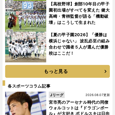
4
【高校野球】創部10年目の甲子
園初出場がすべてを変えた 健大
高崎・青栁監督が語る「機動破
壊」はこうして生まれた
5
【夏の甲子園2026】「優勝は
横浜じゃない」 波乱必至の組み
合わせで識者５人が選んだ優勝
校はここだ！
もっと見る
各スポーツコラム記事
Jリーグ
2026.08.07更新
宮市亮のアーセナル時代の同僚
ウォルコットは『ドラゴンボー
ル』が大好き ポドルスキは日向