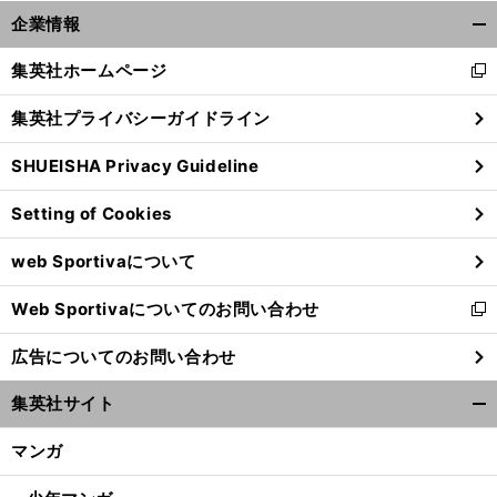
。
？
前
企業情報
へ
開
く/
集英社ホームページ
新
閉
し
じ
集英社プライバシーガイドライン
い
る
ウ
SHUEISHA Privacy Guideline
ィ
ン
Setting of Cookies
ド
ウ
web Sportivaについて
で
開
Web Sportivaについてのお問い合わせ
く
新
し
広告についてのお問い合わせ
い
ウ
集英社サイト
ィ
開
ン
く/
マンガ
ド
閉
ウ
じ