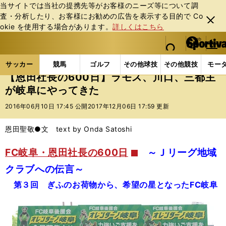
当サイトでは当社の提携先等がお客様のニーズ等について調
査・分析したり、お客様にお勧めの広告を表⽰する⽬的で Co
閉じ
okie を使⽤する場合があります。
詳しくはこちら
る
マイペ
web Sportiva (webスポルティーバ)
検索
メニュ
we
ー
サッカーの記事一覧
Jリーグ他
Jリーグ
【恩田
b
ジ
サッカー
競馬
ゴルフ
その他球技
その他競技
モー
ス
【恩田社長の600日】ラモス、川口、三都主
ポ
が岐阜にやってきた
ル
テ
2016年06月10日 17:45 公開
2017年12月06日 17:59 更新
ィ
ー
恩田聖敬●文 text by Onda Satoshi
バ
FC岐阜・恩田社長の600日
～Ｊリーグ地域
クラブへの伝言～
第３回 ぎふのお荷物から、希望の星となったFC岐阜