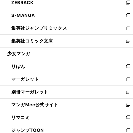
ZEBRACK
く
で
ド
ィ
い
新
開
ウ
ン
ウ
し
S-MANGA
く
で
ド
ィ
い
新
開
ウ
ン
ウ
し
集英社ジャンプリミックス
く
で
ド
ィ
い
新
開
ウ
ン
ウ
し
集英社コミック文庫
く
で
ド
ィ
い
新
開
ウ
ン
ウ
し
少女マンガ
く
で
ド
ィ
い
開
ウ
ン
ウ
りぼん
く
で
ド
ィ
新
開
ウ
ン
し
マーガレット
く
で
ド
い
新
開
ウ
ウ
し
別冊マーガレット
く
で
ィ
い
新
開
ン
ウ
し
マンガMee公式サイト
く
ド
ィ
い
新
ウ
ン
ウ
し
リマコミ
で
ド
ィ
い
新
開
ウ
ン
ウ
し
ジャンプTOON
く
で
ド
ィ
い
新