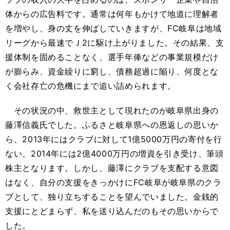
体からの広告料です。通常は何年もかけて地道に理解者
を増やし、身の丈を伸ばしていきますが、FC岐阜は地域
リーグから最速でＪ2に駆け上がりました。その結果、支
援体制を固めることなく、選手年俸などの事業規模だけ
が膨らみ、資金繰りに窮し、債務超過に陥り、何度とな
く会社存亡の危機にまで追い詰められます。
その状況の中、救世主として現れたのが岐阜県出身の
藤澤信義氏でした。ふるさと岐阜県への恩返しの思いか
ら、2013年にはクラブに対して1億5000万円の寄付を行
ない、2014年には2億4000万円の増資を引き受け、筆頭
株主となります。しかし、藤澤にクラブを支配する意図
はなく、自分の支援をきっかけにFC岐阜が岐阜県のクラ
ブとして、独り立ちすることを望んでいました。金銭的
支援にとどまらず、私を送り込んだのもその思いからで
した。