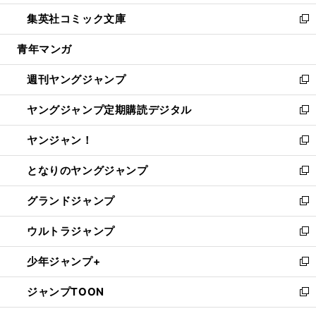
開
ウ
ン
ウ
し
集英社コミック文庫
く
で
ド
ィ
い
新
開
ウ
ン
ウ
し
青年マンガ
く
で
ド
ィ
い
開
ウ
ン
ウ
週刊ヤングジャンプ
く
で
ド
ィ
新
開
ウ
ン
し
ヤングジャンプ定期購読デジタル
く
で
ド
い
新
開
ウ
ウ
し
ヤンジャン！
く
で
ィ
い
新
開
ン
ウ
し
となりのヤングジャンプ
く
ド
ィ
い
新
ウ
ン
ウ
し
グランドジャンプ
で
ド
ィ
い
新
開
ウ
ン
ウ
し
ウルトラジャンプ
く
で
ド
ィ
い
新
開
ウ
ン
ウ
し
少年ジャンプ+
く
で
ド
ィ
い
新
開
ウ
ン
ウ
し
ジャンプTOON
く
で
ド
ィ
い
新
開
ウ
ン
ウ
し