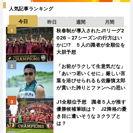
人気記事ランキング
今日
昨日
週間
月間
秋春制が導入されたJ1リーグ2
1
026－27シーズンの行方はい
かに!? ５人の識者が全順位を
大胆予想
「お前がラクして生意気だな」
2
「あいつ若いくせに」厳しい言
葉を浴びせられるも佐藤慎太郎
が貫いた誇りとファンへの思い
J1全順位予想 識者５人が推す
3
優勝候補筆頭は？ J2降格の憂
き目に遭いそうな３クラブと
は？