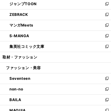
ジャンプTOON
く
で
ド
ィ
い
新
開
ウ
ン
ウ
し
ZEBRACK
く
で
ド
ィ
い
新
開
ウ
ン
ウ
し
マンガMeets
く
で
ド
ィ
い
新
開
ウ
ン
ウ
し
S-MANGA
く
で
ド
ィ
い
新
開
ウ
ン
ウ
し
集英社コミック文庫
く
で
ド
ィ
い
新
開
ウ
ン
ウ
し
取材・ファッション
く
で
ド
ィ
い
開
ウ
ン
ウ
ファッション・美容
く
で
ド
ィ
開
ウ
ン
Seventeen
く
で
ド
新
開
ウ
し
non-no
く
で
い
新
開
ウ
し
BAILA
く
ィ
い
新
ン
ウ
し
MAQUIA
ド
ィ