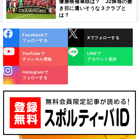
優勝候補筆頭は？ J2降格の憂
き目に遭いそうな３クラブと
は？
cebo
X
Facebookで
Xでフォローする
ok
フォローする
uTube
LINE
YouTubeで
LINEで
チャンネル登録
アカウント追加
stagra
Instagramで
m
フォローする