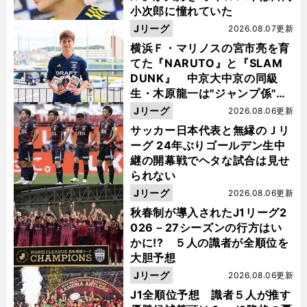
小次郎に憧れていた
Jリーグ
2026.08.07更新
横浜Ｆ・マリノスの宮市亮を育
てた『NARUTO』と『SLAM
DUNK』 中京大中京の同級
生・木原龍一は"ジャンプ係"だ
った
Jリーグ
2026.08.06更新
サッカー日本代表と無縁のＪリ
ーグ 24年ぶりゴールデン生中
継の開幕戦でヘタな試合は見せ
られない
Jリーグ
2026.08.06更新
秋春制が導入されたJ1リーグ2
026－27シーズンの行方はい
かに!? ５人の識者が全順位を
大胆予想
Jリーグ
2026.08.06更新
J1全順位予想 識者５人が推す