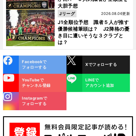
大胆予想
Jリーグ
2026.08.06更新
J1全順位予想 識者５人が推す
優勝候補筆頭は？ J2降格の憂
き目に遭いそうな３クラブと
は？
cebo
X
Facebookで
Xでフォローする
ok
フォローする
uTube
LINE
YouTubeで
LINEで
チャンネル登録
アカウント追加
stagra
Instagramで
m
フォローする