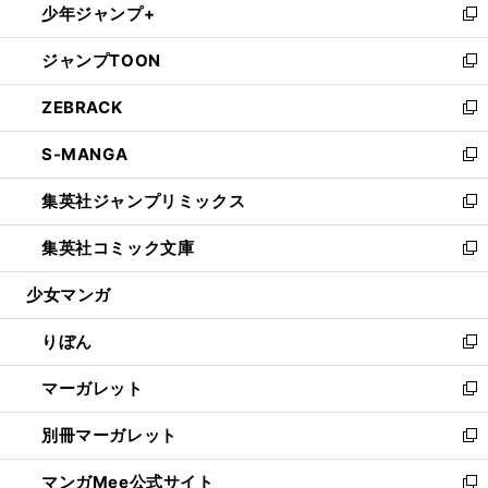
少年ジャンプ+
く
で
ド
ィ
い
新
開
ウ
ン
ウ
し
ジャンプTOON
く
で
ド
ィ
い
新
開
ウ
ン
ウ
し
ZEBRACK
く
で
ド
ィ
い
新
開
ウ
ン
ウ
し
S-MANGA
く
で
ド
ィ
い
新
開
ウ
ン
ウ
し
集英社ジャンプリミックス
く
で
ド
ィ
い
新
開
ウ
ン
ウ
し
集英社コミック文庫
く
で
ド
ィ
い
新
開
ウ
ン
ウ
し
少女マンガ
く
で
ド
ィ
い
開
ウ
ン
ウ
りぼん
く
で
ド
ィ
新
開
ウ
ン
し
マーガレット
く
で
ド
い
新
開
ウ
ウ
し
別冊マーガレット
く
で
ィ
い
新
開
ン
ウ
し
マンガMee公式サイト
く
ド
ィ
い
新