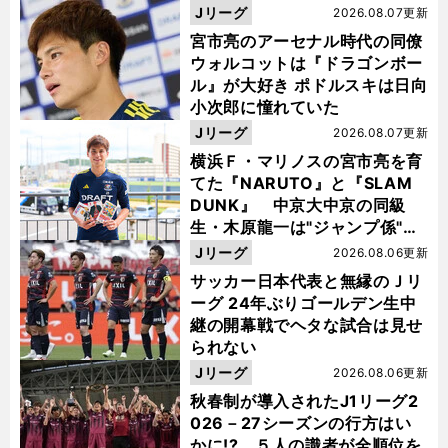
Jリーグ
2026.08.07更新
宮市亮のアーセナル時代の同僚
ウォルコットは『ドラゴンボー
ル』が大好き ポドルスキは日向
小次郎に憧れていた
Jリーグ
2026.08.07更新
横浜Ｆ・マリノスの宮市亮を育
てた『NARUTO』と『SLAM
DUNK』 中京大中京の同級
生・木原龍一は"ジャンプ係"だ
った
Jリーグ
2026.08.06更新
サッカー日本代表と無縁のＪリ
ーグ 24年ぶりゴールデン生中
継の開幕戦でヘタな試合は見せ
られない
Jリーグ
2026.08.06更新
秋春制が導入されたJ1リーグ2
026－27シーズンの行方はい
かに!? ５人の識者が全順位を