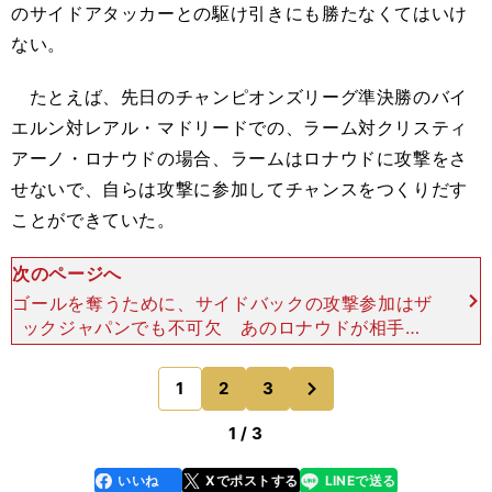
のサイドアタッカーとの駆け引きにも勝たなくてはいけ
ない。
たとえば、先日のチャンピオンズリーグ準決勝のバイ
エルン対レアル・マドリードでの、ラーム対クリスティ
アーノ・ロナウドの場合、ラームはロナウドに攻撃をさ
せないで、自らは攻撃に参加してチャンスをつくりだす
ことができていた。
次のページへ
ゴールを奪うために、サイドバックの攻撃参加はザ
ックジャパンでも不可欠 あのロナウドが相手で
も、そういうことができるラームのすごさは、技術
やスピードはもちろんだが、駆け引きのうまさ、そ
次
1
2
3
のページへ
して前線に出て行
1 / 3
いいね
Xでポストする
LINEで送る
line
faceboo
x
k