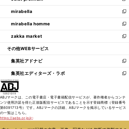
新
開
ウ
ン
ウ
し
mirabella
く
で
ド
ィ
い
新
開
ウ
ン
ウ
し
mirabella homme
く
で
ド
ィ
い
新
開
ウ
ン
ウ
し
zakka market
く
で
ド
ィ
い
新
開
ウ
ン
ウ
し
その他WEBサービス
く
で
ド
ィ
い
開
ウ
ン
ウ
集英社アドナビ
く
で
ド
ィ
新
開
ウ
ン
し
集英社エディターズ・ラボ
く
で
ド
い
新
開
ウ
ウ
し
く
で
ィ
い
開
ン
ウ
ABJマークは、この電子書店・電子書籍配信サービスが、著作権者からコンテ
く
ド
ィ
ンツ使用許諾を得た正規版配信サービスであることを示す登録商標（登録番号
ウ
ン
第6091713号）です。ABJマークの詳細、ABJマークを掲示しているサービス
で
ド
の一覧はこちら。
開
ウ
https://aebs.or.jp/
新
く
で
し
い
開