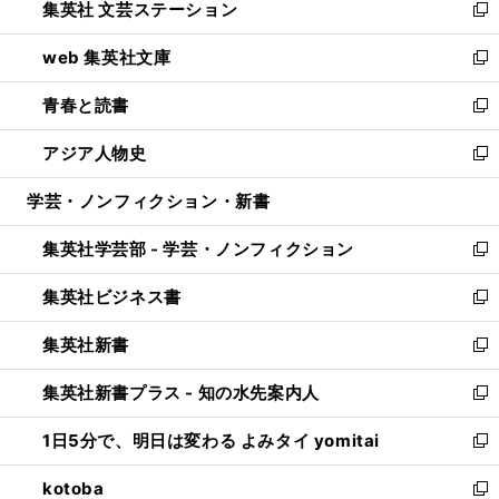
集英社 文芸ステーション
く
ィ
い
新
ン
ウ
し
web 集英社文庫
ド
ィ
い
新
ウ
ン
ウ
し
青春と読書
で
ド
ィ
い
新
開
ウ
ン
ウ
し
アジア人物史
く
で
ド
ィ
い
新
開
ウ
ン
ウ
し
学芸・ノンフィクション・新書
く
で
ド
ィ
い
開
ウ
ン
ウ
集英社学芸部 - 学芸・ノンフィクション
く
で
ド
ィ
新
開
ウ
ン
し
集英社ビジネス書
く
で
ド
い
新
開
ウ
ウ
し
集英社新書
く
で
ィ
い
新
開
ン
ウ
し
集英社新書プラス - 知の水先案内人
く
ド
ィ
い
新
ウ
ン
ウ
し
1日5分で、明日は変わる よみタイ yomitai
で
ド
ィ
い
新
開
ウ
ン
ウ
し
kotoba
く
で
ド
ィ
い
新