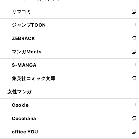
ウ
ン
ウ
し
リマコミ
で
ド
ィ
い
新
開
ウ
ン
ウ
し
ジャンプTOON
く
で
ド
ィ
い
新
開
ウ
ン
ウ
し
ZEBRACK
く
で
ド
ィ
い
新
開
ウ
ン
ウ
し
マンガMeets
く
で
ド
ィ
い
新
開
ウ
ン
ウ
し
S-MANGA
く
で
ド
ィ
い
新
開
ウ
ン
ウ
し
集英社コミック文庫
く
で
ド
ィ
い
新
開
ウ
ン
ウ
し
女性マンガ
く
で
ド
ィ
い
開
ウ
ン
ウ
Cookie
く
で
ド
ィ
新
開
ウ
ン
し
Cocohana
く
で
ド
い
新
開
ウ
ウ
し
office YOU
く
で
ィ
い
新
開
ン