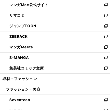
ウ
し
マンガMee公式サイト
く
ド
ィ
い
新
ウ
ン
ウ
し
リマコミ
で
ド
ィ
い
新
開
ウ
ン
ウ
し
ジャンプTOON
く
で
ド
ィ
い
新
開
ウ
ン
ウ
し
ZEBRACK
く
で
ド
ィ
い
新
開
ウ
ン
ウ
し
マンガMeets
く
で
ド
ィ
い
新
開
ウ
ン
ウ
し
S-MANGA
く
で
ド
ィ
い
新
開
ウ
ン
ウ
し
集英社コミック文庫
く
で
ド
ィ
い
新
開
ウ
ン
ウ
し
取材・ファッション
く
で
ド
ィ
い
開
ウ
ン
ウ
ファッション・美容
く
で
ド
ィ
開
ウ
ン
Seventeen
く
で
ド
新
開
ウ
し