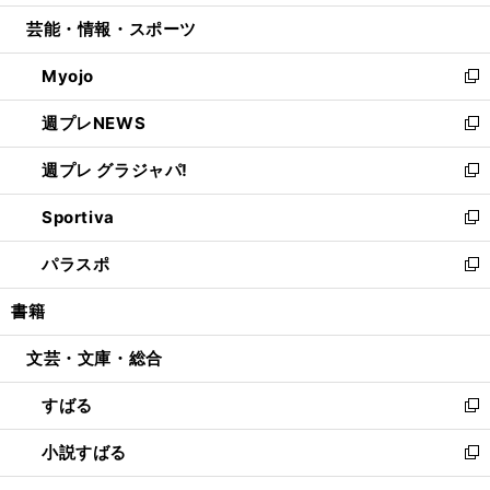
開
ウ
ン
ウ
し
芸能・情報・スポーツ
く
で
ド
ィ
い
開
ウ
ン
ウ
Myojo
く
で
ド
ィ
新
開
ウ
ン
し
週プレNEWS
く
で
ド
い
新
開
ウ
ウ
し
週プレ グラジャパ!
く
で
ィ
い
新
開
ン
ウ
し
Sportiva
く
ド
ィ
い
新
ウ
ン
ウ
し
パラスポ
で
ド
ィ
い
新
開
ウ
ン
ウ
し
書籍
く
で
ド
ィ
い
開
ウ
ン
ウ
文芸・文庫・総合
く
で
ド
ィ
開
ウ
ン
すばる
く
で
ド
新
開
ウ
し
小説すばる
く
で
い
新
開
ウ
し