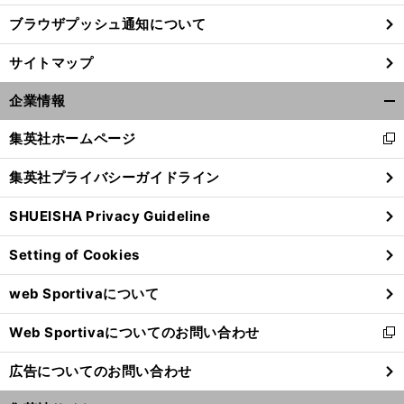
ブラウザプッシュ通知について
サイトマップ
企業情報
開
く/
集英社ホームページ
新
閉
し
じ
集英社プライバシーガイドライン
い
る
ウ
SHUEISHA Privacy Guideline
ィ
ン
Setting of Cookies
ド
ウ
web Sportivaについて
で
開
Web Sportivaについてのお問い合わせ
く
新
し
広告についてのお問い合わせ
い
ウ