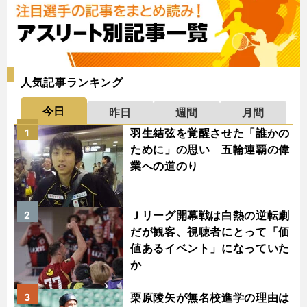
人気記事ランキング
今日
昨日
週間
月間
羽生結弦を覚醒させた「誰かの
1
ために」の思い 五輪連覇の偉
業への道のり
Ｊリーグ開幕戦は白熱の逆転劇
2
だが観客、視聴者にとって「価
値あるイベント」になっていた
か
栗原陵矢が無名校進学の理由は
3