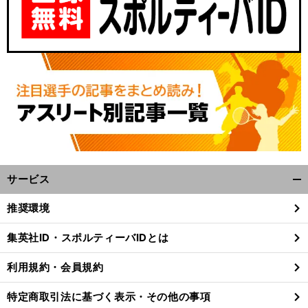
サービス
開
】
、
？
前
へ
く/
推奨環境
閉
じ
集英社ID・スポルティーバIDとは
る
利用規約・会員規約
特定商取引法に基づく表示・その他の事項