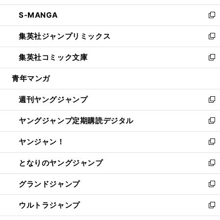
開
ウ
ン
ウ
し
S-MANGA
く
で
ド
ィ
い
新
開
ウ
ン
ウ
し
集英社ジャンプリミックス
く
で
ド
ィ
い
新
開
ウ
ン
ウ
し
集英社コミック文庫
く
で
ド
ィ
い
新
開
ウ
ン
ウ
し
青年マンガ
く
で
ド
ィ
い
開
ウ
ン
ウ
週刊ヤングジャンプ
く
で
ド
ィ
新
開
ウ
ン
し
ヤングジャンプ定期購読デジタル
く
で
ド
い
新
開
ウ
ウ
し
ヤンジャン！
く
で
ィ
い
新
開
ン
ウ
し
となりのヤングジャンプ
く
ド
ィ
い
新
ウ
ン
ウ
し
グランドジャンプ
で
ド
ィ
い
新
開
ウ
ン
ウ
し
ウルトラジャンプ
く
で
ド
ィ
い
新
開
ウ
ン
ウ
し