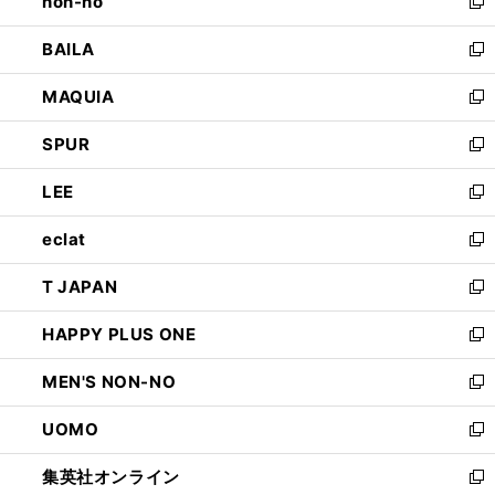
non-no
く
で
い
新
開
ウ
し
BAILA
く
ィ
い
新
ン
ウ
し
MAQUIA
ド
ィ
い
新
ウ
ン
ウ
し
SPUR
で
ド
ィ
い
新
開
ウ
ン
ウ
し
LEE
く
で
ド
ィ
い
新
開
ウ
ン
ウ
し
eclat
く
で
ド
ィ
い
新
開
ウ
ン
ウ
し
T JAPAN
く
で
ド
ィ
い
新
開
ウ
ン
ウ
し
HAPPY PLUS ONE
く
で
ド
ィ
い
新
開
ウ
ン
ウ
し
MEN'S NON-NO
く
で
ド
ィ
い
新
開
ウ
ン
ウ
し
UOMO
く
で
ド
ィ
い
新
開
ウ
ン
ウ
し
集英社オンライン
く
で
ド
ィ
い
新