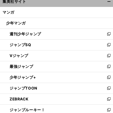
集英社サイト
ィ
開
ン
く/
マンガ
ド
閉
ウ
じ
少年マンガ
で
る
開
週刊少年ジャンプ
く
新
し
ジャンプSQ
い
新
ウ
し
Vジャンプ
ィ
い
新
ン
ウ
し
最強ジャンプ
ド
ィ
い
新
ウ
ン
ウ
し
少年ジャンプ+
で
ド
ィ
い
新
開
ウ
ン
ウ
し
ジャンプTOON
く
で
ド
ィ
い
新
開
ウ
ン
ウ
し
ZEBRACK
く
で
ド
ィ
い
新
開
ウ
ン
ウ
し
ジャンプルーキー！
く
で
ド
ィ
い
新