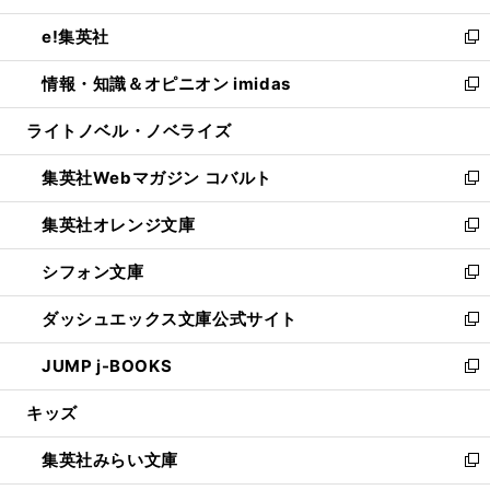
開
ウ
ン
ウ
し
e!集英社
く
で
ド
ィ
い
新
開
ウ
ン
ウ
し
情報・知識＆オピニオン imidas
く
で
ド
ィ
い
新
開
ウ
ン
ウ
し
ライトノベル・ノベライズ
く
で
ド
ィ
い
開
ウ
ン
ウ
集英社Webマガジン コバルト
く
で
ド
ィ
新
開
ウ
ン
し
集英社オレンジ文庫
く
で
ド
い
新
開
ウ
ウ
し
シフォン文庫
く
で
ィ
い
新
開
ン
ウ
し
ダッシュエックス文庫公式サイト
く
ド
ィ
い
新
ウ
ン
ウ
し
JUMP j-BOOKS
で
ド
ィ
い
新
開
ウ
ン
ウ
し
キッズ
く
で
ド
ィ
い
開
ウ
ン
ウ
集英社みらい文庫
く
で
ド
ィ
新
開
ウ
ン
し