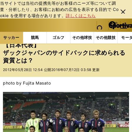
当サイトでは当社の提携先等がお客様のニーズ等について調
査・分析したり、お客様にお勧めの広告を表⽰する⽬的で Co
閉じ
okie を使⽤する場合があります。
詳しくはこちら
る
マイペ
web Sportiva (webスポルティーバ)
検索
メニュ
we
ー
サッカーの記事一覧
Jリーグ他
福田正博
【日本
b
ジ
サッカー
競馬
ゴルフ
その他球技
その他競技
モー
ス
【日本代表】
ポ
ザックジャパンのサイドバックに求められる
ル
資質とは？
テ
ィ
2012年05月28日 12:54 公開
2016年07月12日 03:58 更新
ー
バ
photo by Fujita Masato