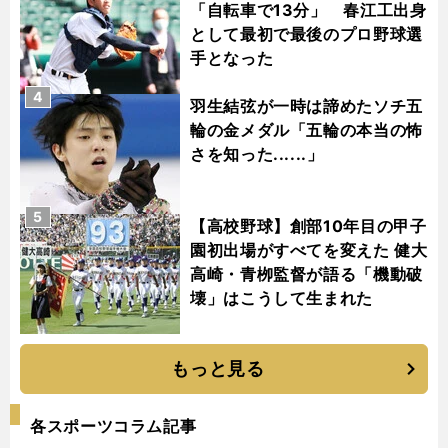
「自転車で13分」 春江工出身
として最初で最後のプロ野球選
手となった
4
羽生結弦が一時は諦めたソチ五
輪の金メダル「五輪の本当の怖
さを知った......」
5
【高校野球】創部10年目の甲子
園初出場がすべてを変えた 健大
高崎・青栁監督が語る「機動破
壊」はこうして生まれた
もっと見る
各スポーツコラム記事