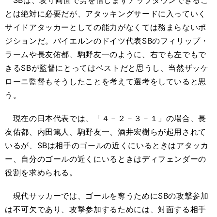
SBは、攻守両面で労を惜しまずアップダウンできるこ
とは絶対に必要だが、アタッキングサードに入っていく
サイドアタッカーとしての能力がなくては務まらないポ
ジションだ。バイエルンのドイツ代表SBのフィリップ・
ラームや長友佑都、駒野友一のように、右でも左でもで
きるSBが監督にとってはベストだと思うし、当然ザッケ
ローニ監督もそうしたことを考えて選考をしていると思
う。
現在の日本代表では、「４－２－３－１」の場合、長
友佑都、内田篤人、駒野友一、酒井宏樹らが起用されて
いるが、SBは相手のゴールの近くにいるときはアタッカ
ー、自分のゴールの近くにいるときはディフェンダーの
役割を求められる。
現代サッカーでは、ゴールを奪うためにSBの攻撃参加
は不可欠であり、攻撃参加するためには、対面する相手