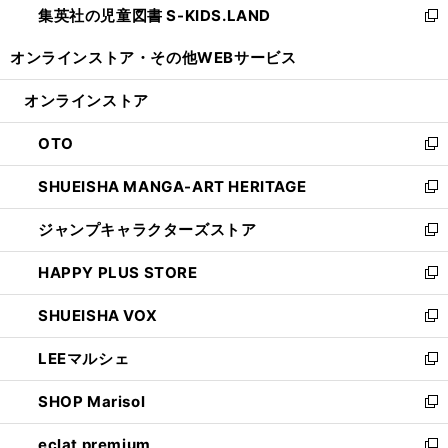
集英社の児童図書 S-KIDS.LAND
く
で
ド
い
新
開
ウ
ウ
し
オンラインストア・
その他WEBサービス
く
で
ィ
い
開
ン
ウ
オンラインストア
く
ド
ィ
ウ
ン
OTO
で
ド
新
開
ウ
し
SHUEISHA MANGA-ART HERITAGE
く
で
い
新
開
ウ
し
ジャンプキャラクターズストア
く
ィ
い
新
ン
ウ
し
HAPPY PLUS STORE
ド
ィ
い
新
ウ
ン
ウ
し
SHUEISHA VOX
で
ド
ィ
い
新
開
ウ
ン
ウ
し
LEEマルシェ
く
で
ド
ィ
い
新
開
ウ
ン
ウ
し
SHOP Marisol
く
で
ド
ィ
い
新
開
ウ
ン
ウ
し
eclat premium
く
で
ド
ィ
い