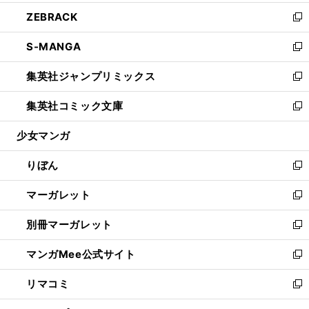
開
ウ
ン
ウ
し
ZEBRACK
く
で
ド
ィ
い
新
開
ウ
ン
ウ
し
S-MANGA
く
で
ド
ィ
い
新
開
ウ
ン
ウ
し
集英社ジャンプリミックス
く
で
ド
ィ
い
新
開
ウ
ン
ウ
し
集英社コミック文庫
く
で
ド
ィ
い
新
開
ウ
ン
ウ
し
少女マンガ
く
で
ド
ィ
い
開
ウ
ン
ウ
りぼん
く
で
ド
ィ
新
開
ウ
ン
し
マーガレット
く
で
ド
い
新
開
ウ
ウ
し
別冊マーガレット
く
で
ィ
い
新
開
ン
ウ
し
マンガMee公式サイト
く
ド
ィ
い
新
ウ
ン
ウ
し
リマコミ
で
ド
ィ
い
新
開
ウ
ン
ウ
し