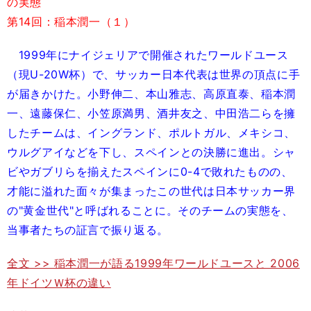
の実態
第14回：稲本潤一（１）
1999年にナイジェリアで開催されたワールドユース
（現U-20W杯）で、サッカー日本代表は世界の頂点に手
が届きかけた。小野伸二、本山雅志、高原直泰、稲本潤
一、遠藤保仁、小笠原満男、酒井友之、中田浩二らを擁
したチームは、イングランド、ポルトガル、メキシコ、
ウルグアイなどを下し、スペインとの決勝に進出。シャ
ビやガブリらを揃えたスペインに0-4で敗れたものの、
才能に溢れた面々が集まったこの世代は日本サッカー界
の"黄金世代"と呼ばれることに。そのチームの実態を、
当事者たちの証言で振り返る。
全文 >> 稲本潤一が語る1999年ワールドユースと 2006
年ドイツＷ杯の違い