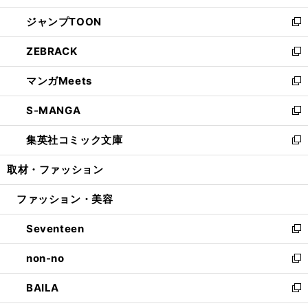
開
ウ
ン
ウ
し
ジャンプTOON
く
で
ド
ィ
い
新
開
ウ
ン
ウ
し
ZEBRACK
く
で
ド
ィ
い
新
開
ウ
ン
ウ
し
マンガMeets
く
で
ド
ィ
い
新
開
ウ
ン
ウ
し
S-MANGA
く
で
ド
ィ
い
新
開
ウ
ン
ウ
し
集英社コミック文庫
く
で
ド
ィ
い
新
開
ウ
ン
ウ
し
取材・ファッション
く
で
ド
ィ
い
開
ウ
ン
ウ
ファッション・美容
く
で
ド
ィ
開
ウ
ン
Seventeen
く
で
ド
新
開
ウ
し
non-no
く
で
い
新
開
ウ
し
BAILA
く
ィ
い
新
ン
ウ
し