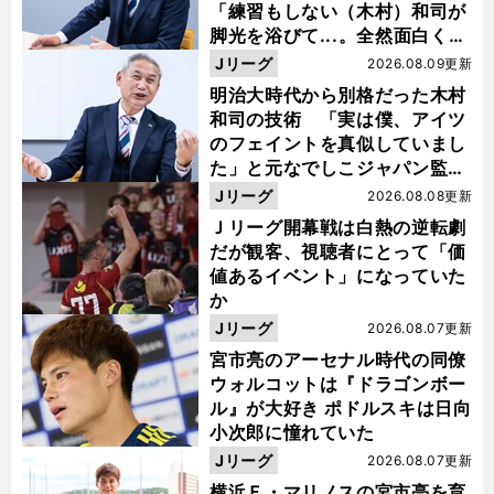
「練習もしない（木村）和司が
脚光を浴びて...。全然面白くな
い４年間でした」
Jリーグ
2026.08.09更新
明治大時代から別格だった木村
和司の技術 「実は僕、アイツ
のフェイントを真似していまし
た」と元なでしこジャパン監
督・佐々木則夫
Jリーグ
2026.08.08更新
Ｊリーグ開幕戦は白熱の逆転劇
だが観客、視聴者にとって「価
値あるイベント」になっていた
か
Jリーグ
2026.08.07更新
宮市亮のアーセナル時代の同僚
ウォルコットは『ドラゴンボー
ル』が大好き ポドルスキは日向
小次郎に憧れていた
Jリーグ
2026.08.07更新
横浜Ｆ・マリノスの宮市亮を育