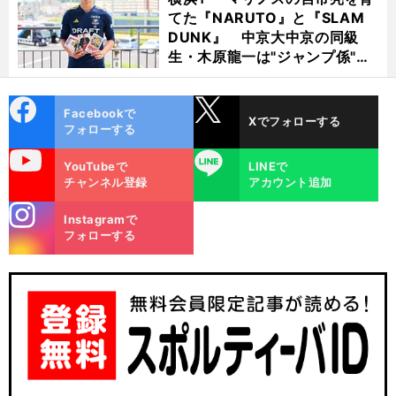
てた『NARUTO』と『SLAM
DUNK』 中京大中京の同級
生・木原龍一は"ジャンプ係"だ
った
cebo
X
Facebookで
Xでフォローする
ok
フォローする
uTube
LINE
YouTubeで
LINEで
チャンネル登録
アカウント追加
stagra
Instagramで
m
フォローする