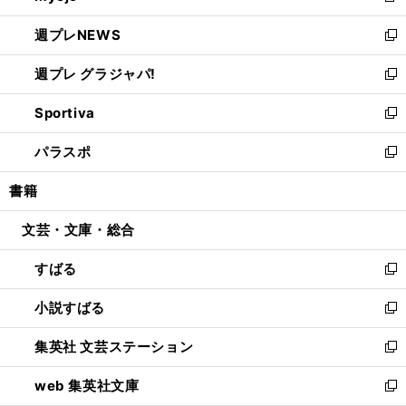
開
ウ
ン
し
週プレNEWS
く
で
ド
い
新
開
ウ
ウ
し
週プレ グラジャパ!
く
で
ィ
い
新
開
ン
ウ
し
Sportiva
く
ド
ィ
い
新
ウ
ン
ウ
し
パラスポ
で
ド
ィ
い
新
開
ウ
ン
ウ
し
書籍
く
で
ド
ィ
い
開
ウ
ン
ウ
文芸・文庫・総合
く
で
ド
ィ
開
ウ
ン
すばる
く
で
ド
新
開
ウ
し
小説すばる
く
で
い
新
開
ウ
し
集英社 文芸ステーション
く
ィ
い
新
ン
ウ
し
web 集英社文庫
ド
ィ
い
新
ウ