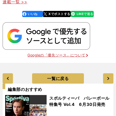
連載一覧 >>
いいね
Xでポストする
LINEで送る
line
faceboo
x
k
Googleの「優先ソース」について
一覧に戻る
編集部のおすすめ
スポルティーバ バレーボール
特集号 Vol.4 6月30日発売