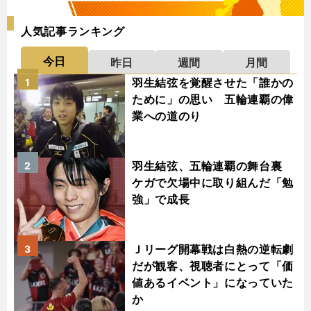
人気記事ランキング
今日
昨日
週間
月間
羽生結弦を覚醒させた「誰かの
1
ために」の思い 五輪連覇の偉
業への道のり
羽生結弦、五輪連覇の舞台裏
2
ケガで欠場中に取り組んだ「勉
強」で成長
Ｊリーグ開幕戦は白熱の逆転劇
3
だが観客、視聴者にとって「価
値あるイベント」になっていた
か