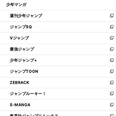
じ
・
具
？
少年マンガ
【
サ
】
、
で
る
ッカー事件簿
ドイツＷ杯にサプライズ選出された巻誠一郎だが
ジーコが求めるものは自らの持ち味とは違った
GK
開
週刊少年ジャンプ
く
新
し
ジャンプSQ
い
新
ウ
し
Vジャンプ
ィ
い
新
ン
ウ
し
最強ジャンプ
ド
ィ
い
新
ウ
ン
ウ
し
少年ジャンプ+
で
ド
ィ
い
新
開
ウ
ン
ウ
し
ジャンプTOON
く
で
ド
ィ
い
新
開
ウ
ン
ウ
し
ZEBRACK
く
で
ド
ィ
い
新
開
ウ
ン
ウ
し
ジャンプルーキー！
く
で
ド
ィ
い
新
開
ウ
ン
ウ
し
S-MANGA
く
で
ド
ィ
い
新
開
ウ
ン
ウ
し
集英社ジャンプリミックス
く
で