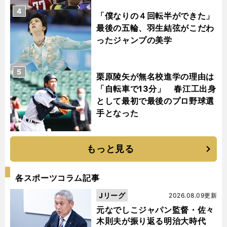
4
「僕なりの４回転半ができた」
最後の五輪、羽生結弦がこだわ
ったジャンプの美学
5
栗原陵矢が無名校進学の理由は
「自転車で13分」 春江工出身
として最初で最後のプロ野球選
手となった
もっと見る
各スポーツコラム記事
Jリーグ
2026.08.09更新
元なでしこジャパン監督・佐々
木則夫が振り返る明治大時代