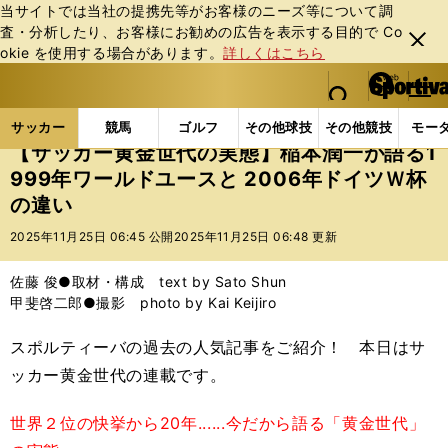
当サイトでは当社の提携先等がお客様のニーズ等について調
査・分析したり、お客様にお勧めの広告を表⽰する⽬的で Co
閉じ
okie を使⽤する場合があります。
詳しくはこちら
る
マイペ
web Sportiva (webスポルティーバ)
検索
メニュ
we
ー
サッカーの記事一覧
サッカー代表
【サッカー黄金世
b
ジ
サッカー
競馬
ゴルフ
その他球技
その他競技
モー
ス
【サッカー黄金世代の実態】稲本潤一が語る1
ポ
999年ワールドユースと 2006年ドイツＷ杯
ル
の違い
テ
ィ
2025年11月25日 06:45 公開
2025年11月25日 06:48 更新
ー
バ
佐藤 俊●取材・構成 text by Sato Shun
甲斐啓二郎●撮影 photo by Kai Keijiro
スポルティーバの過去の人気記事をご紹介！ 本日はサ
ッカー黄金世代の連載です。
世界２位の快挙から20年......今だから語る「黄金世代」