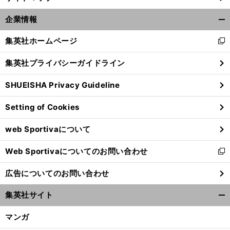
企業情報
開
く/
集英社ホームページ
新
閉
し
じ
集英社プライバシーガイドライン
い
る
ウ
SHUEISHA Privacy Guideline
ィ
ン
Setting of Cookies
ド
ウ
web Sportivaについて
で
開
Web Sportivaについてのお問い合わせ
く
新
し
広告についてのお問い合わせ
い
ウ
集英社サイト
ィ
開
ン
く/
マンガ
ド
閉
ウ