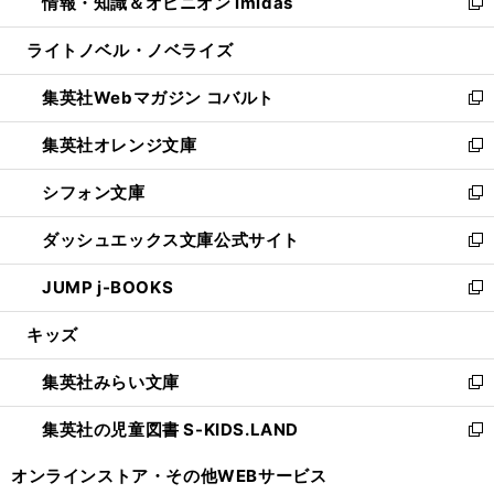
情報・知識＆オピニオン imidas
く
で
ド
ィ
い
新
開
ウ
ン
ウ
し
ライトノベル・ノベライズ
く
で
ド
ィ
い
開
ウ
ン
ウ
集英社Webマガジン コバルト
く
で
ド
ィ
新
開
ウ
ン
し
集英社オレンジ文庫
く
で
ド
い
新
開
ウ
ウ
し
シフォン文庫
く
で
ィ
い
新
開
ン
ウ
し
ダッシュエックス文庫公式サイト
く
ド
ィ
い
新
ウ
ン
ウ
し
JUMP j-BOOKS
で
ド
ィ
い
新
開
ウ
ン
ウ
し
キッズ
く
で
ド
ィ
い
開
ウ
ン
ウ
集英社みらい文庫
く
で
ド
ィ
新
開
ウ
ン
し
集英社の児童図書 S-KIDS.LAND
く
で
ド
い
新
開
ウ
ウ
し
オンラインストア・
その他WEBサービス
く
で
ィ
い