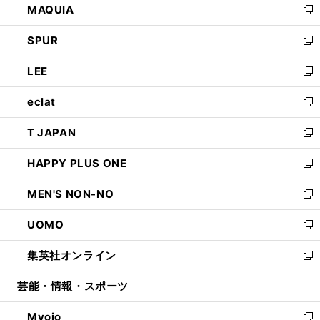
MAQUIA
ド
ィ
い
新
ウ
ン
ウ
し
SPUR
で
ド
ィ
い
新
開
ウ
ン
ウ
し
LEE
く
で
ド
ィ
い
新
開
ウ
ン
ウ
し
eclat
く
で
ド
ィ
い
新
開
ウ
ン
ウ
し
T JAPAN
く
で
ド
ィ
い
新
開
ウ
ン
ウ
し
HAPPY PLUS ONE
く
で
ド
ィ
い
新
開
ウ
ン
ウ
し
MEN'S NON-NO
く
で
ド
ィ
い
新
開
ウ
ン
ウ
し
UOMO
く
で
ド
ィ
い
新
開
ウ
ン
ウ
し
集英社オンライン
く
で
ド
ィ
い
新
開
ウ
ン
ウ
し
芸能・情報・スポーツ
く
で
ド
ィ
い
開
ウ
ン
ウ
Myojo
く
で
ド
ィ
新