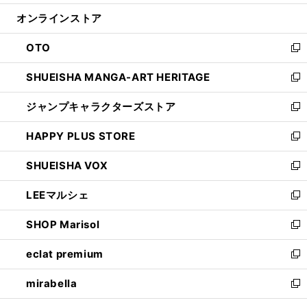
開
ン
ウ
オンラインストア
く
ド
ィ
ウ
ン
OTO
で
ド
新
開
ウ
し
SHUEISHA MANGA-ART HERITAGE
く
で
い
新
開
ウ
し
ジャンプキャラクターズストア
く
ィ
い
新
ン
ウ
し
HAPPY PLUS STORE
ド
ィ
い
新
ウ
ン
ウ
し
SHUEISHA VOX
で
ド
ィ
い
新
開
ウ
ン
ウ
し
LEEマルシェ
く
で
ド
ィ
い
新
開
ウ
ン
ウ
し
SHOP Marisol
く
で
ド
ィ
い
新
開
ウ
ン
ウ
し
eclat premium
く
で
ド
ィ
い
新
開
ウ
ン
ウ
し
mirabella
く
で
ド
ィ
い
新
開
ウ
ン
ウ
し