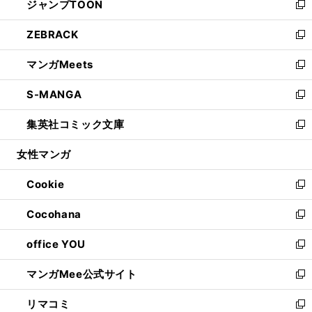
ジャンプTOON
く
で
ド
ィ
い
新
開
ウ
ン
ウ
し
ZEBRACK
く
で
ド
ィ
い
新
開
ウ
ン
ウ
し
マンガMeets
く
で
ド
ィ
い
新
開
ウ
ン
ウ
し
S-MANGA
く
で
ド
ィ
い
新
開
ウ
ン
ウ
し
集英社コミック文庫
く
で
ド
ィ
い
新
開
ウ
ン
ウ
し
女性マンガ
く
で
ド
ィ
い
開
ウ
ン
ウ
Cookie
く
で
ド
ィ
新
開
ウ
ン
し
Cocohana
く
で
ド
い
新
開
ウ
ウ
し
office YOU
く
で
ィ
い
新
開
ン
ウ
し
マンガMee公式サイト
く
ド
ィ
い
新
ウ
ン
ウ
し
リマコミ
で
ド
ィ
い
新