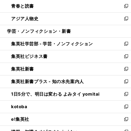
ン
ウ
し
青春と読書
で
ド
ィ
い
新
開
ウ
ン
ウ
し
アジア人物史
く
で
ド
ィ
い
新
開
ウ
ン
ウ
し
学芸・ノンフィクション・新書
く
で
ド
ィ
い
開
ウ
ン
ウ
集英社学芸部 - 学芸・ノンフィクション
く
で
ド
ィ
新
開
ウ
ン
し
集英社ビジネス書
く
で
ド
い
新
開
ウ
ウ
し
集英社新書
く
で
ィ
い
新
開
ン
ウ
し
集英社新書プラス - 知の水先案内人
く
ド
ィ
い
新
ウ
ン
ウ
し
1日5分で、明日は変わる よみタイ yomitai
で
ド
ィ
い
新
開
ウ
ン
ウ
し
kotoba
く
で
ド
ィ
い
新
開
ウ
ン
ウ
し
e!集英社
く
で
ド
ィ
い
新
開
ウ
ン
ウ
し