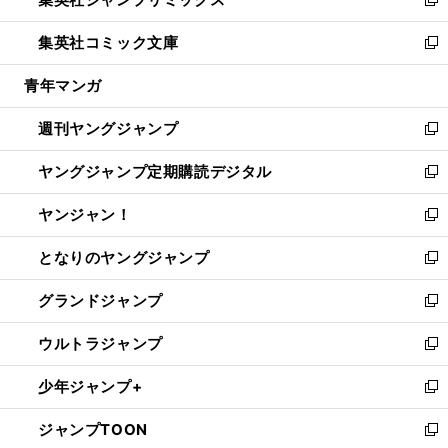
ド
ィ
い
新
開
ウ
ン
ウ
し
集英社コミック文庫
く
で
ド
ィ
い
新
開
ウ
ン
ウ
し
青年マンガ
く
で
ド
ィ
い
開
ウ
ン
ウ
週刊ヤングジャンプ
く
で
ド
ィ
新
開
ウ
ン
し
ヤングジャンプ定期購読デジタル
く
で
ド
い
新
開
ウ
ウ
し
ヤンジャン！
く
で
ィ
い
新
開
ン
ウ
し
となりのヤングジャンプ
く
ド
ィ
い
新
ウ
ン
ウ
し
グランドジャンプ
で
ド
ィ
い
新
開
ウ
ン
ウ
し
ウルトラジャンプ
く
で
ド
ィ
い
新
開
ウ
ン
ウ
し
少年ジャンプ+
く
で
ド
ィ
い
新
開
ウ
ン
ウ
し
ジャンプTOON
く
で
ド
ィ
い
新