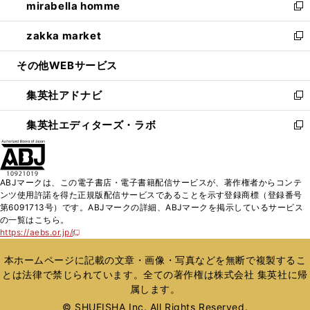
mirabella homme
く
で
ド
ィ
い
新
開
ウ
ン
ウ
し
zakka market
く
で
ド
ィ
い
新
開
ウ
ン
ウ
し
その他WEBサービス
く
で
ド
ィ
い
開
ウ
ン
ウ
集英社アドナビ
く
で
ド
ィ
新
開
ウ
ン
し
集英社エディターズ・ラボ
く
で
ド
い
新
開
ウ
ウ
し
く
で
ィ
い
開
ン
ウ
ABJマークは、この電子書店・電子書籍配信サービスが、著作権者からコンテ
く
ド
ィ
ンツ使用許諾を得た正規版配信サービスであることを示す登録商標（登録番号
ウ
ン
第6091713号）です。ABJマークの詳細、ABJマークを掲示しているサービス
で
ド
の一覧はこちら。
開
ウ
https://aebs.or.jp/
新
く
で
し
い
開
本ホームページに記載の文章・画像・写真などを無断で複製するこ
ウ
く
とは法律で禁じられています。全ての著作権は株式会社 集英社に帰
ィ
属します。
ン
ド
© SHUEISHA Inc. All Rights Reserved.