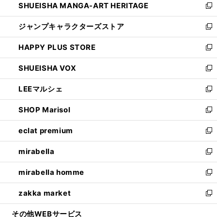
SHUEISHA MANGA-ART HERITAGE
く
で
い
新
開
ウ
し
ジャンプキャラクターズストア
く
ィ
い
新
ン
ウ
し
HAPPY PLUS STORE
ド
ィ
い
新
ウ
ン
ウ
し
SHUEISHA VOX
で
ド
ィ
い
新
開
ウ
ン
ウ
し
LEEマルシェ
く
で
ド
ィ
い
新
開
ウ
ン
ウ
し
SHOP Marisol
く
で
ド
ィ
い
新
開
ウ
ン
ウ
し
eclat premium
く
で
ド
ィ
い
新
開
ウ
ン
ウ
し
mirabella
く
で
ド
ィ
い
新
開
ウ
ン
ウ
し
mirabella homme
く
で
ド
ィ
い
新
開
ウ
ン
ウ
し
zakka market
く
で
ド
ィ
い
新
開
ウ
ン
ウ
し
その他WEBサービス
く
で
ド
ィ
い