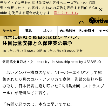
当サイトでは当社の提携先等がお客様のニーズ等について調
査・分析したり、お客様にお勧めの広告を表⽰する⽬的で Co
閉じ
okie を使⽤する場合があります。
詳しくはこちら
る
マイペ
web Sportiva (webスポルティーバ)
検索
メニュ
we
ー
サッカーの記事一覧
サッカー代表
日本代表
南
b
ジ
サッカー
競馬
ゴルフ
その他球技
その他競技
モー
ス
南米に挑戦８度目の森保ジャパン、
ポ
注目は堂安律と久保建英の競争
ル
テ
2019年09月05日 05:57 公開
2019年09月05日 06:02 更新
ィ
ー
飯尾篤史●取材・文 text by Iio Atsushi
photo by JFA/AFLO
バ
若いメンバー構成のなか、"オーバーエイジ"として招
集された６月のコパ・アメリカで森保一監督の信頼を掴
み取り、日本代表に返り咲いたGK川島永嗣（ストラスブ
ール）が感慨深げに言う。
「時間が経つのは、本当に早いですね」