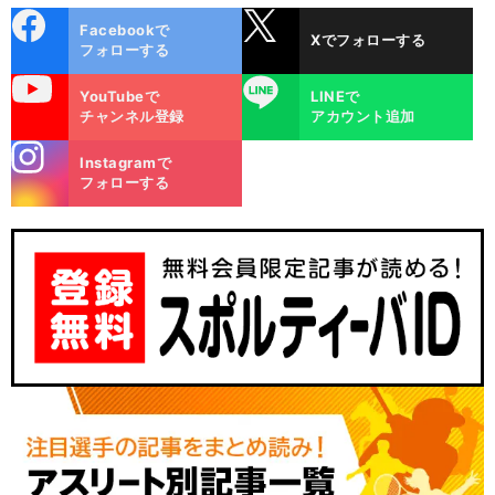
cebo
X
Facebookで
Xでフォローする
ok
フォローする
uTube
LINE
YouTubeで
LINEで
チャンネル登録
アカウント追加
stagra
Instagramで
m
フォローする