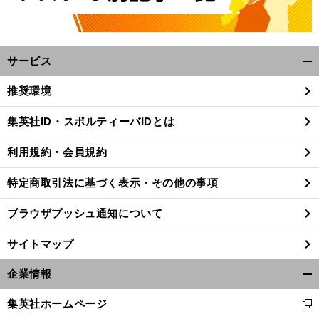
サービス
開
く/
推奨環境
閉
じ
集英社ID・スポルティーバIDとは
る
。
前
へ
23
利用規約・会員規約
特定商取引法に基づく表示・その他の事項
ブラウザプッシュ通知について
サイトマップ
企業情報
開
く/
集英社ホームページ
新
閉