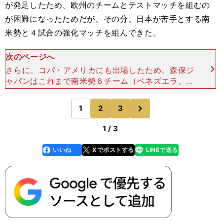
が発足したため、欧州のチームとテストマッチを組むの
が困難になったためだが、その分、日本が苦手とする南
米勢と４試合の強化マッチを組んできた。
次のページへ
さらに、コパ・アメリカにも出場したため、森保ジ
ャパンはこれまで南米勢６チーム（ベネズエラ、ウ
ルグアイ、コロンビア、ボリビア、チリ、エクアド
ル）と７試合（ウルグアイと２度対戦）を戦った。
次
1
2
3
のページへ
つまり、森保
1 / 3
いいね
Xでポストする
LINEで送る
line
faceboo
x
k