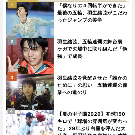
「僕なりの４回転半ができた」
1
最後の五輪、羽生結弦がこだわ
ったジャンプの美学
羽生結弦、五輪連覇の舞台裏
2
ケガで欠場中に取り組んだ「勉
強」で成長
羽生結弦を覚醒させた「誰かの
3
ために」の思い 五輪連覇の偉
業への道のり
4
【夏の甲子園2026】初球150
キロで「球場の雰囲気が変わっ
た」 29年ぶり白星を呼んだ大