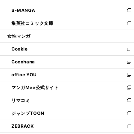
開
ウ
ン
ウ
し
S-MANGA
く
で
ド
ィ
い
新
開
ウ
ン
ウ
し
集英社コミック文庫
く
で
ド
ィ
い
新
開
ウ
ン
ウ
し
女性マンガ
く
で
ド
ィ
い
開
ウ
ン
ウ
Cookie
く
で
ド
ィ
新
開
ウ
ン
し
Cocohana
く
で
ド
い
新
開
ウ
ウ
し
office YOU
く
で
ィ
い
新
開
ン
ウ
し
マンガMee公式サイト
く
ド
ィ
い
新
ウ
ン
ウ
し
リマコミ
で
ド
ィ
い
新
開
ウ
ン
ウ
し
ジャンプTOON
く
で
ド
ィ
い
新
開
ウ
ン
ウ
し
ZEBRACK
く
で
ド
ィ
い
新
開
ウ
ン
ウ
し