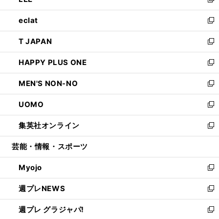
ィ
い
新
開
ウ
ン
ウ
し
eclat
く
で
ド
ィ
い
新
開
ウ
ン
ウ
し
T JAPAN
く
で
ド
ィ
い
新
開
ウ
ン
ウ
し
HAPPY PLUS ONE
く
で
ド
ィ
い
新
開
ウ
ン
ウ
し
MEN'S NON-NO
く
で
ド
ィ
い
新
開
ウ
ン
ウ
し
UOMO
く
で
ド
ィ
い
新
開
ウ
ン
ウ
し
集英社オンライン
く
で
ド
ィ
い
新
開
ウ
ン
ウ
し
芸能・情報・スポーツ
く
で
ド
ィ
い
開
ウ
ン
ウ
Myojo
く
で
ド
ィ
新
開
ウ
ン
し
週プレNEWS
く
で
ド
い
新
開
ウ
ウ
し
週プレ グラジャパ!
く
で
ィ
い
新