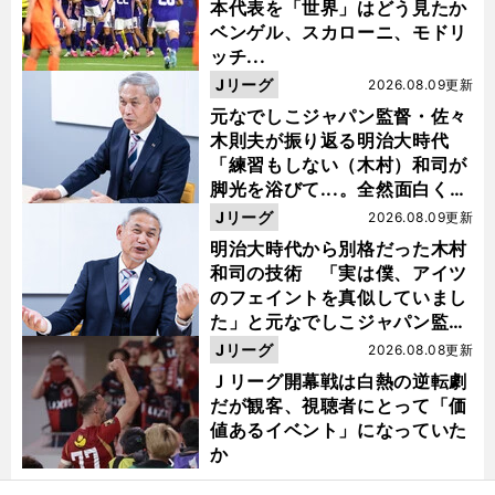
本代表を「世界」はどう見たか
ベンゲル、スカローニ、モドリ
ッチ...
Jリーグ
2026.08.09更新
元なでしこジャパン監督・佐々
木則夫が振り返る明治大時代
「練習もしない（木村）和司が
脚光を浴びて...。全然面白くな
い４年間でした」
Jリーグ
2026.08.09更新
明治大時代から別格だった木村
和司の技術 「実は僕、アイツ
のフェイントを真似していまし
た」と元なでしこジャパン監
督・佐々木則夫
Jリーグ
2026.08.08更新
Ｊリーグ開幕戦は白熱の逆転劇
だが観客、視聴者にとって「価
値あるイベント」になっていた
か