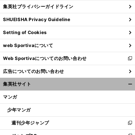
し
じ
集英社プライバシーガイドライン
い
る
ウ
SHUEISHA Privacy Guideline
ィ
ン
Setting of Cookies
ド
ウ
web Sportivaについて
で
開
Web Sportivaについてのお問い合わせ
く
新
し
広告についてのお問い合わせ
い
ウ
集英社サイト
ィ
開
ン
く/
マンガ
ド
閉
ウ
じ
少年マンガ
で
る
開
週刊少年ジャンプ
く
新
し