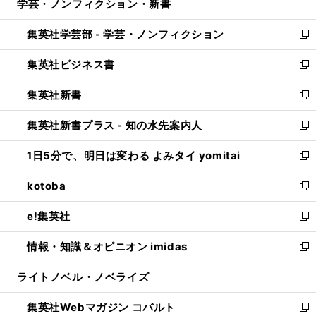
学芸・ノンフィクション・新書
く
で
ド
ィ
い
開
ウ
ン
ウ
集英社学芸部 - 学芸・ノンフィクション
く
で
ド
ィ
新
開
ウ
ン
し
集英社ビジネス書
く
で
ド
い
新
開
ウ
ウ
し
集英社新書
く
で
ィ
い
新
開
ン
ウ
し
集英社新書プラス - 知の水先案内人
く
ド
ィ
い
新
ウ
ン
ウ
し
1日5分で、明日は変わる よみタイ yomitai
で
ド
ィ
い
新
開
ウ
ン
ウ
し
kotoba
く
で
ド
ィ
い
新
開
ウ
ン
ウ
し
e!集英社
く
で
ド
ィ
い
新
開
ウ
ン
ウ
し
情報・知識＆オピニオン imidas
く
で
ド
ィ
い
新
開
ウ
ン
ウ
し
ライトノベル・ノベライズ
く
で
ド
ィ
い
開
ウ
ン
ウ
集英社Webマガジン コバルト
く
で
ド
ィ
新