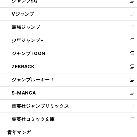
ジャンプSQ
い
新
ウ
し
Vジャンプ
ィ
い
新
ン
ウ
し
最強ジャンプ
ド
ィ
い
新
ウ
ン
ウ
し
少年ジャンプ+
で
ド
ィ
い
新
開
ウ
ン
ウ
し
ジャンプTOON
く
で
ド
ィ
い
新
開
ウ
ン
ウ
し
ZEBRACK
く
で
ド
ィ
い
新
開
ウ
ン
ウ
し
ジャンプルーキー！
く
で
ド
ィ
い
新
開
ウ
ン
ウ
し
S-MANGA
く
で
ド
ィ
い
新
開
ウ
ン
ウ
し
集英社ジャンプリミックス
く
で
ド
ィ
い
新
開
ウ
ン
ウ
し
集英社コミック文庫
く
で
ド
ィ
い
新
開
ウ
ン
ウ
し
青年マンガ
く
で
ド
ィ
い