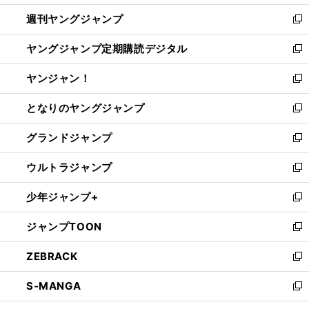
開
ウ
ン
ウ
週刊ヤングジャンプ
く
で
ド
ィ
新
開
ウ
ン
し
ヤングジャンプ定期購読デジタル
く
で
ド
い
新
開
ウ
ウ
し
ヤンジャン！
く
で
ィ
い
新
開
ン
ウ
し
となりのヤングジャンプ
く
ド
ィ
い
新
ウ
ン
ウ
し
グランドジャンプ
で
ド
ィ
い
新
開
ウ
ン
ウ
し
ウルトラジャンプ
く
で
ド
ィ
い
新
開
ウ
ン
ウ
し
少年ジャンプ+
く
で
ド
ィ
い
新
開
ウ
ン
ウ
し
ジャンプTOON
く
で
ド
ィ
い
新
開
ウ
ン
ウ
し
ZEBRACK
く
で
ド
ィ
い
新
開
ウ
ン
ウ
し
S-MANGA
く
で
ド
ィ
い
新
開
ウ
ン
ウ
し