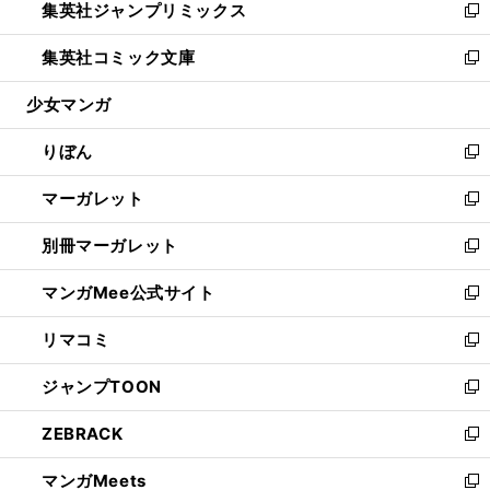
集英社ジャンプリミックス
く
で
ド
ィ
い
新
開
ウ
ン
ウ
し
集英社コミック文庫
く
で
ド
ィ
い
新
開
ウ
ン
ウ
し
少女マンガ
く
で
ド
ィ
い
開
ウ
ン
ウ
りぼん
く
で
ド
ィ
新
開
ウ
ン
し
マーガレット
く
で
ド
い
新
開
ウ
ウ
し
別冊マーガレット
く
で
ィ
い
新
開
ン
ウ
し
マンガMee公式サイト
く
ド
ィ
い
新
ウ
ン
ウ
し
リマコミ
で
ド
ィ
い
新
開
ウ
ン
ウ
し
ジャンプTOON
く
で
ド
ィ
い
新
開
ウ
ン
ウ
し
ZEBRACK
く
で
ド
ィ
い
新
開
ウ
ン
ウ
し
マンガMeets
く
で
ド
ィ
い
新