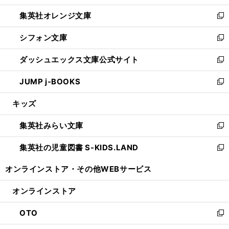
開
ウ
ン
し
集英社オレンジ文庫
く
で
ド
い
新
開
ウ
ウ
し
シフォン文庫
く
で
ィ
い
新
開
ン
ウ
し
ダッシュエックス文庫公式サイト
く
ド
ィ
い
新
ウ
ン
ウ
し
JUMP j-BOOKS
で
ド
ィ
い
新
開
ウ
ン
ウ
し
キッズ
く
で
ド
ィ
い
開
ウ
ン
ウ
集英社みらい文庫
く
で
ド
ィ
新
開
ウ
ン
し
集英社の児童図書 S-KIDS.LAND
く
で
ド
い
新
開
ウ
ウ
し
オンラインストア・
その他WEBサービス
く
で
ィ
い
開
ン
ウ
オンラインストア
く
ド
ィ
ウ
ン
OTO
で
ド
新
開
ウ
し