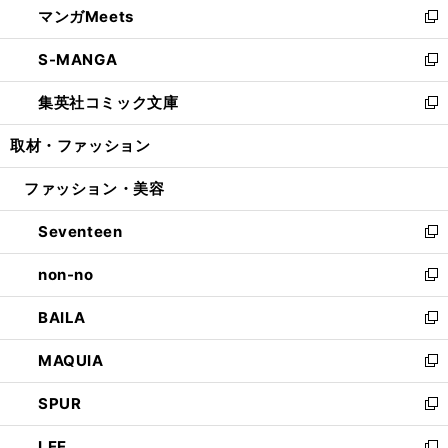
マンガMeets
く
で
ド
ィ
い
新
開
ウ
ン
ウ
し
S-MANGA
く
で
ド
ィ
い
新
開
ウ
ン
ウ
し
集英社コミック文庫
く
で
ド
ィ
い
新
開
ウ
ン
ウ
し
取材・ファッション
く
で
ド
ィ
い
開
ウ
ン
ウ
ファッション・美容
く
で
ド
ィ
開
ウ
ン
Seventeen
く
で
ド
新
開
ウ
し
non-no
く
で
い
新
開
ウ
し
BAILA
く
ィ
い
新
ン
ウ
し
MAQUIA
ド
ィ
い
新
ウ
ン
ウ
し
SPUR
で
ド
ィ
い
新
開
ウ
ン
ウ
し
LEE
く
で
ド