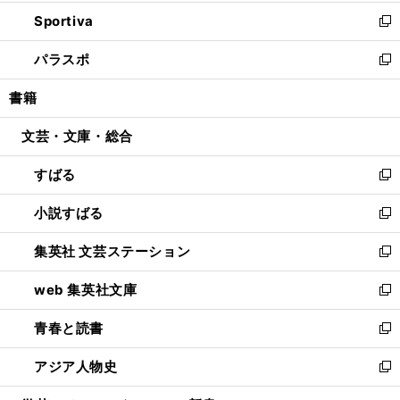
開
ン
ウ
し
Sportiva
く
ド
ィ
い
新
ウ
ン
ウ
し
パラスポ
で
ド
ィ
い
新
開
ウ
ン
ウ
し
書籍
く
で
ド
ィ
い
開
ウ
ン
ウ
文芸・文庫・総合
く
で
ド
ィ
開
ウ
ン
すばる
く
で
ド
新
開
ウ
し
小説すばる
く
で
い
新
開
ウ
し
集英社 文芸ステーション
く
ィ
い
新
ン
ウ
し
web 集英社文庫
ド
ィ
い
新
ウ
ン
ウ
し
青春と読書
で
ド
ィ
い
新
開
ウ
ン
ウ
し
アジア人物史
く
で
ド
ィ
い
新
開
ウ
ン
ウ
し