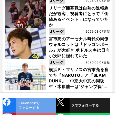
Jリーグ
2026.08.08更新
Ｊリーグ開幕戦は白熱の逆転劇
だが観客、視聴者にとって「価
値あるイベント」になっていた
か
Jリーグ
2026.08.07更新
宮市亮のアーセナル時代の同僚
ウォルコットは『ドラゴンボー
ル』が大好き ポドルスキは日向
小次郎に憧れていた
Jリーグ
2026.08.07更新
横浜Ｆ・マリノスの宮市亮を育
てた『NARUTO』と『SLAM
DUNK』 中京大中京の同級
生・木原龍一は"ジャンプ係"だ
った
cebo
X
Facebookで
Xでフォローする
ok
フォローする