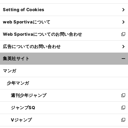
ン
Setting of Cookies
ド
ウ
web Sportivaについて
で
開
Web Sportivaについてのお問い合わせ
く
新
し
広告についてのお問い合わせ
い
ウ
集英社サイト
ィ
開
ン
く/
マンガ
ド
閉
ウ
じ
少年マンガ
で
る
開
週刊少年ジャンプ
く
新
し
ジャンプSQ
い
新
ウ
し
Vジャンプ
ィ
い
新
ン
ウ
し