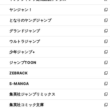
新
開
ウ
ウ
し
ヤンジャン！
く
で
ィ
い
新
開
ン
ウ
し
となりのヤングジャンプ
く
ド
ィ
い
新
ウ
ン
ウ
し
グランドジャンプ
で
ド
ィ
い
新
開
ウ
ン
ウ
し
ウルトラジャンプ
く
で
ド
ィ
い
新
開
ウ
ン
ウ
し
少年ジャンプ+
く
で
ド
ィ
い
新
開
ウ
ン
ウ
し
ジャンプTOON
く
で
ド
ィ
い
新
開
ウ
ン
ウ
し
ZEBRACK
く
で
ド
ィ
い
新
開
ウ
ン
ウ
し
S-MANGA
く
で
ド
ィ
い
新
開
ウ
ン
ウ
し
集英社ジャンプリミックス
く
で
ド
ィ
い
新
開
ウ
ン
ウ
し
集英社コミック文庫
く
で
ド
ィ
い
新
開