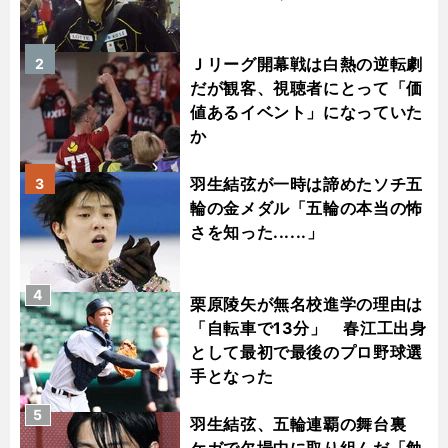
Ｊリーグ開幕戦は白熱の逆転劇
2
だが観客、視聴者にとって「価
値あるイベント」になっていた
か
羽生結弦が一時は諦めたソチ五
3
輪の金メダル「五輪の本当の怖
さを知った......」
4
栗原陵矢が無名校進学の理由は
「自転車で13分」 春江工出身
として最初で最後のプロ野球選
手となった
5
羽生結弦、五輪連覇の舞台裏