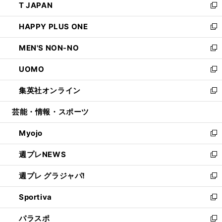
T JAPAN
く
で
ド
ィ
い
新
開
ウ
ン
ウ
し
HAPPY PLUS ONE
く
で
ド
ィ
い
新
開
ウ
ン
ウ
し
MEN'S NON-NO
く
で
ド
ィ
い
新
開
ウ
ン
ウ
し
UOMO
く
で
ド
ィ
い
新
開
ウ
ン
ウ
し
集英社オンライン
く
で
ド
ィ
い
新
開
ウ
ン
ウ
し
芸能・情報・スポーツ
く
で
ド
ィ
い
開
ウ
ン
ウ
Myojo
く
で
ド
ィ
新
開
ウ
ン
し
週プレNEWS
く
で
ド
い
新
開
ウ
ウ
し
週プレ グラジャパ!
く
で
ィ
い
新
開
ン
ウ
し
Sportiva
く
ド
ィ
い
新
ウ
ン
ウ
し
パラスポ
で
ド
ィ
い
新