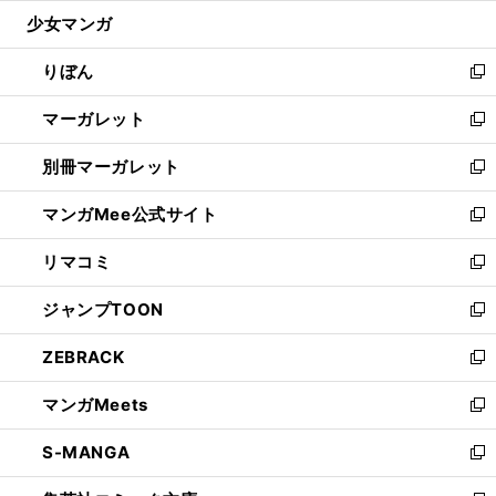
ウ
ン
ウ
し
少女マンガ
く
で
ド
ィ
い
開
ウ
ン
ウ
りぼん
く
で
ド
ィ
新
開
ウ
ン
し
マーガレット
く
で
ド
い
新
開
ウ
ウ
し
別冊マーガレット
く
で
ィ
い
新
開
ン
ウ
し
マンガMee公式サイト
く
ド
ィ
い
新
ウ
ン
ウ
し
リマコミ
で
ド
ィ
い
新
開
ウ
ン
ウ
し
ジャンプTOON
く
で
ド
ィ
い
新
開
ウ
ン
ウ
し
ZEBRACK
く
で
ド
ィ
い
新
開
ウ
ン
ウ
し
マンガMeets
く
で
ド
ィ
い
新
開
ウ
ン
ウ
し
S-MANGA
く
で
ド
ィ
い
新
開
ウ
ン
ウ
し