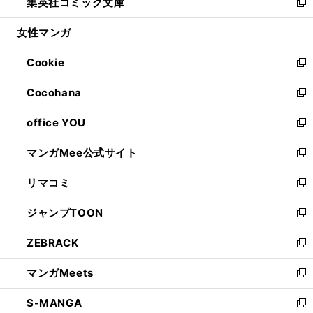
集英社コミック文庫
く
で
ド
ィ
い
新
開
ウ
ン
ウ
し
女性マンガ
く
で
ド
ィ
い
開
ウ
ン
ウ
Cookie
く
で
ド
ィ
新
開
ウ
ン
し
Cocohana
く
で
ド
い
新
開
ウ
ウ
し
office YOU
く
で
ィ
い
新
開
ン
ウ
し
マンガMee公式サイト
く
ド
ィ
い
新
ウ
ン
ウ
し
リマコミ
で
ド
ィ
い
新
開
ウ
ン
ウ
し
ジャンプTOON
く
で
ド
ィ
い
新
開
ウ
ン
ウ
し
ZEBRACK
く
で
ド
ィ
い
新
開
ウ
ン
ウ
し
マンガMeets
く
で
ド
ィ
い
新
開
ウ
ン
ウ
し
S-MANGA
く
で
ド
ィ
い
新