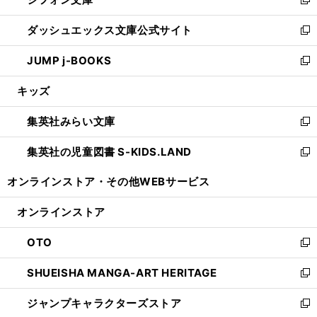
ィ
い
新
開
ン
ウ
し
ダッシュエックス文庫公式サイト
く
ド
ィ
い
新
ウ
ン
ウ
し
JUMP j-BOOKS
で
ド
ィ
い
新
開
ウ
ン
ウ
し
キッズ
く
で
ド
ィ
い
開
ウ
ン
ウ
集英社みらい文庫
く
で
ド
ィ
新
開
ウ
ン
し
集英社の児童図書 S-KIDS.LAND
く
で
ド
い
新
開
ウ
ウ
し
オンラインストア・
その他WEBサービス
く
で
ィ
い
開
ン
ウ
オンラインストア
く
ド
ィ
ウ
ン
OTO
で
ド
新
開
ウ
し
SHUEISHA MANGA-ART HERITAGE
く
で
い
新
開
ウ
し
ジャンプキャラクターズストア
く
ィ
い
新