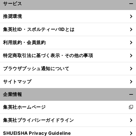
サービス
開
く/
推奨環境
閉
じ
集英社ID・スポルティーバIDとは
る
利用規約・会員規約
特定商取引法に基づく表示・その他の事項
ブラウザプッシュ通知について
サイトマップ
企業情報
開
く/
集英社ホームページ
新
閉
、
、
ジ
」
前
し
じ
へ
集英社プライバシーガイドライン
い
る
ウ
SHUEISHA Privacy Guideline
ィ