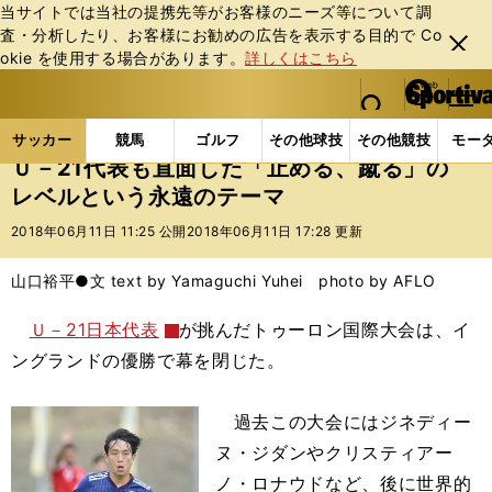
当サイトでは当社の提携先等がお客様のニーズ等について調
査・分析したり、お客様にお勧めの広告を表⽰する⽬的で Co
閉じ
okie を使⽤する場合があります。
詳しくはこちら
る
マイペ
web Sportiva (webスポルティーバ)
検索
メニュ
we
ー
サッカーの記事一覧
サッカー代表
日本代表
Ｕ
b
ジ
サッカー
競馬
ゴルフ
その他球技
その他競技
モー
ス
Ｕ－21代表も直面した「止める、蹴る」の
ポ
レベルという永遠のテーマ
ル
テ
2018年06月11日 11:25 公開
2018年06月11日 17:28 更新
ィ
ー
山口裕平●文 text by Yamaguchi Yuhei photo by AFLO
バ
Ｕ－21日本代表
が挑んだトゥーロン国際大会は、イ
ングランドの優勝で幕を閉じた。
過去この大会にはジネディー
ヌ・ジダンやクリスティアー
ノ・ロナウドなど、後に世界的