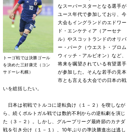
なスーパースターとなる選手が
ユース年代で参加しており、今
大会もイングランドのエドワー
ド・エンケティア（アーセナ
ル）やスコットランドのオリバ
ー・バーク（ウエスト・ブロム
ウィッチ・アルビオン）など、
トーゴ戦では決勝ゴール
将来を嘱望されている有望選手
を決めた三好康児（コン
が参加した。そんな若手の見本
サドーレ札幌）
市とも言える大会での日本の戦
いを総括したい。
日本は初戦でトルコに逆転負け（１－２）を喫しなが
ら、続くポルトガル戦では数的不利からの逆転劇を演じ
た（３－２）。しかし、グループリーグ最終節のカナダ
戦を引き分け（１－１）、10年ぶりの準決勝進出は逃し