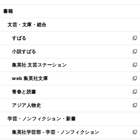
開
ウ
ン
ウ
し
書籍
く
で
ド
ィ
い
開
ウ
ン
ウ
文芸・文庫・総合
く
で
ド
ィ
開
ウ
ン
すばる
く
で
ド
新
開
ウ
し
小説すばる
く
で
い
新
開
ウ
し
集英社 文芸ステーション
く
ィ
い
新
ン
ウ
し
web 集英社文庫
ド
ィ
い
新
ウ
ン
ウ
し
青春と読書
で
ド
ィ
い
新
開
ウ
ン
ウ
し
アジア人物史
く
で
ド
ィ
い
新
開
ウ
ン
ウ
し
学芸・ノンフィクション・新書
く
で
ド
ィ
い
開
ウ
ン
ウ
集英社学芸部 - 学芸・ノンフィクション
く
で
ド
ィ
新
開
ウ
ン
し