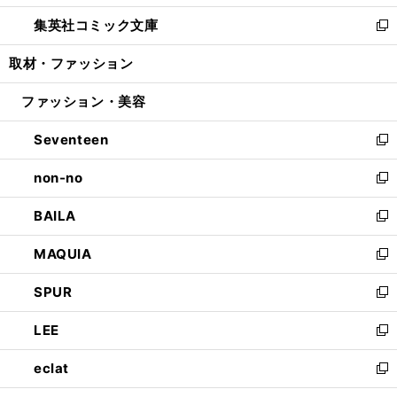
開
ウ
ン
ウ
し
集英社コミック文庫
く
で
ド
ィ
い
新
開
ウ
ン
ウ
し
取材・ファッション
く
で
ド
ィ
い
開
ウ
ン
ウ
ファッション・美容
く
で
ド
ィ
開
ウ
ン
Seventeen
く
で
ド
新
開
ウ
し
non-no
く
で
い
新
開
ウ
し
BAILA
く
ィ
い
新
ン
ウ
し
MAQUIA
ド
ィ
い
新
ウ
ン
ウ
し
SPUR
で
ド
ィ
い
新
開
ウ
ン
ウ
し
LEE
く
で
ド
ィ
い
新
開
ウ
ン
ウ
し
eclat
く
で
ド
ィ
い
新
開
ウ
ン
ウ
し