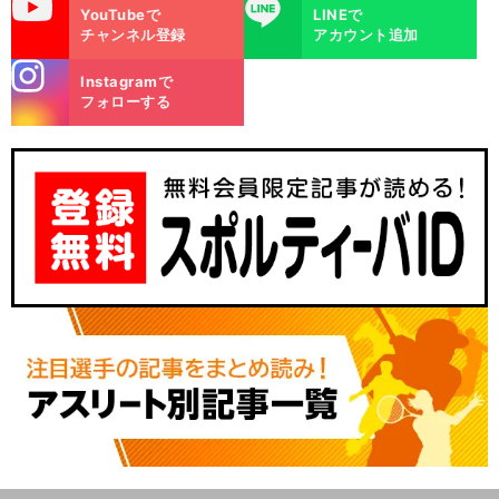
uTube
LINE
YouTubeで
LINEで
チャンネル登録
アカウント追加
stagra
Instagramで
m
フォローする