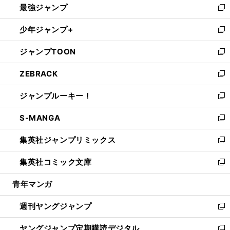
最強ジャンプ
ド
ィ
い
新
ウ
ン
ウ
し
少年ジャンプ+
で
ド
ィ
い
新
開
ウ
ン
ウ
し
ジャンプTOON
く
で
ド
ィ
い
新
開
ウ
ン
ウ
し
ZEBRACK
く
で
ド
ィ
い
新
開
ウ
ン
ウ
し
ジャンプルーキー！
く
で
ド
ィ
い
新
開
ウ
ン
ウ
し
S-MANGA
く
で
ド
ィ
い
新
開
ウ
ン
ウ
し
集英社ジャンプリミックス
く
で
ド
ィ
い
新
開
ウ
ン
ウ
し
集英社コミック文庫
く
で
ド
ィ
い
新
開
ウ
ン
ウ
し
青年マンガ
く
で
ド
ィ
い
開
ウ
ン
ウ
週刊ヤングジャンプ
く
で
ド
ィ
新
開
ウ
ン
し
ヤングジャンプ定期購読デジタル
く
で
ド
い