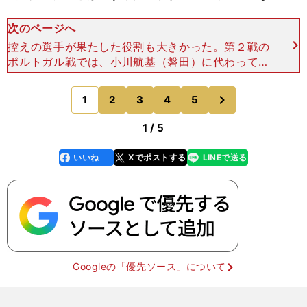
次のページへ
控えの選手が果たした役割も大きかった。第２戦の
ポルトガル戦では、小川航基（磐田）に代わって先
発した田川享介（鳥栖）が同点ゴールを奪い、途中
出場の上田綺世（あやせ／法政大）が２ゴールを奪
次
1
2
3
4
5
のページへ
って逆転勝利に大
1 / 5
いいね
Xでポストする
LINEで送る
line
faceboo
x
k
Googleの「優先ソース」について