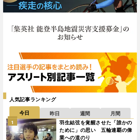
人気記事ランキング
今日
昨日
週間
月間
羽生結弦を覚醒させた「誰かの
1
ために」の思い 五輪連覇の偉
業への道のり