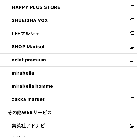
ン
ウ
し
HAPPY PLUS STORE
ド
ィ
い
新
ウ
ン
ウ
し
SHUEISHA VOX
で
ド
ィ
い
新
開
ウ
ン
ウ
し
LEEマルシェ
く
で
ド
ィ
い
新
開
ウ
ン
ウ
し
SHOP Marisol
く
で
ド
ィ
い
新
開
ウ
ン
ウ
し
eclat premium
く
で
ド
ィ
い
新
開
ウ
ン
ウ
し
mirabella
く
で
ド
ィ
い
新
開
ウ
ン
ウ
し
mirabella homme
く
で
ド
ィ
い
新
開
ウ
ン
ウ
し
zakka market
く
で
ド
ィ
い
新
開
ウ
ン
ウ
し
その他WEBサービス
く
で
ド
ィ
い
開
ウ
ン
ウ
集英社アドナビ
く
で
ド
ィ
新
開
ウ
ン
し