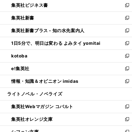
集英社ビジネス書
く
で
ド
い
新
開
ウ
ウ
し
集英社新書
く
で
ィ
い
新
開
ン
ウ
し
集英社新書プラス - 知の水先案内人
く
ド
ィ
い
新
ウ
ン
ウ
し
1日5分で、明日は変わる よみタイ yomitai
で
ド
ィ
い
新
開
ウ
ン
ウ
し
kotoba
く
で
ド
ィ
い
新
開
ウ
ン
ウ
し
e!集英社
く
で
ド
ィ
い
新
開
ウ
ン
ウ
し
情報・知識＆オピニオン imidas
く
で
ド
ィ
い
新
開
ウ
ン
ウ
し
ライトノベル・ノベライズ
く
で
ド
ィ
い
開
ウ
ン
ウ
集英社Webマガジン コバルト
く
で
ド
ィ
新
開
ウ
ン
し
集英社オレンジ文庫
く
で
ド
い
新
開
ウ
ウ
し
シフォン文庫
く
で