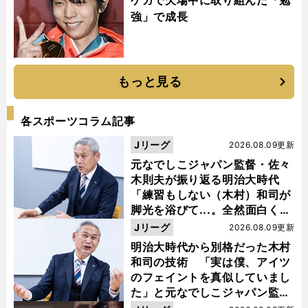
ケガで欠場中に取り組んだ「勉
強」で成長
もっと見る
各スポーツコラム記事
Jリーグ
2026.08.09更新
元なでしこジャパン監督・佐々
木則夫が振り返る明治大時代
「練習もしない（木村）和司が
脚光を浴びて...。全然面白くな
い４年間でした」
Jリーグ
2026.08.09更新
明治大時代から別格だった木村
和司の技術 「実は僕、アイツ
のフェイントを真似していまし
た」と元なでしこジャパン監
督・佐々木則夫