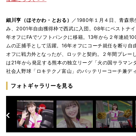
細川亨（ほそかわ・とおる）
／1980年１月４日、青森
み、2001年自由獲得枠で西武に入団。08年にベストナ
年オフにFAでソフトバンクに移籍。13年から２年連続1
ムの正捕手として活躍。16年オフにコーチ就任を断り自
オフに戦力外となったが、ロッテと契約。２年間プレーし
は21年から発足する熊本の独立リーグ「火の国サラマン
社会人野球「ロキテクノ富山」のバッテリーコーチ兼デ
フォトギャラリーを見る
へ
次