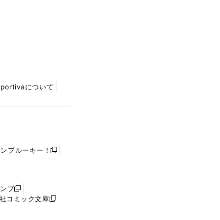
Sportivaについて
ャンプルーキー！
新
し
い
ウ
ャンプ
新
ィ
社コミック文庫
し
新
ン
い
し
ド