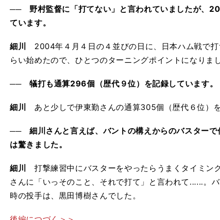
── 野村監督に「打てない」と言われていましたが、2
ています。
細川
2004年４月４日の４並びの日に、日本ハム戦で
らい始めたので、ひとつのターニングポイントになりま
── 犠打も通算296個（歴代９位）を記録しています。
細川
あと少しで伊東勤さんの通算305個（歴代６位）
── 細川さんと言えば、バントの構えからのバスターで
は驚きました。
細川
打撃練習中にバスターをやったらうまくタイミング
さんに「いっそのこと、それで打て」と言われて......
時の投手は、黒田博樹さんでした。
後編につづく＞＞