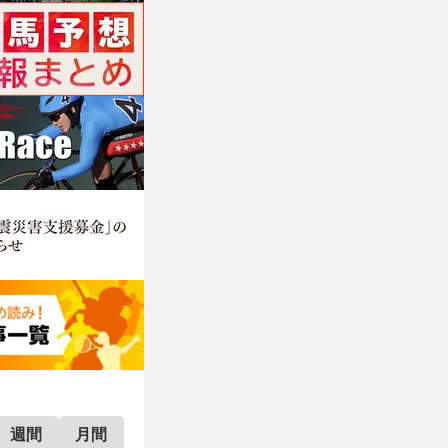
週間
月間