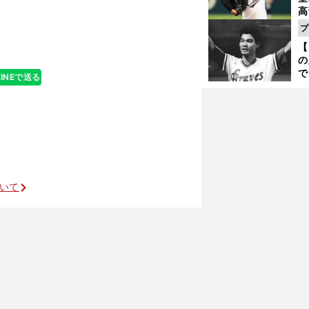
高
へ
る
プ
ト
【
く
の
で
LINEで送る
い
サ
浩
ついて