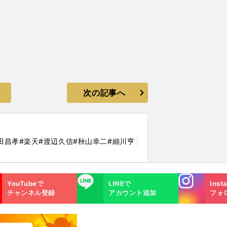
次の記事へ
田昌孝
#楽天
#渡辺久信
#秋山幸二
#細川亨
Instagra
LINE
YouTubeで
LINEで
Inst
m
チャンネル登録
アカウント追加
フォ