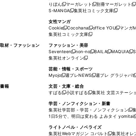
い
ウ
い
ド
ウ
ウ
ド
りぼん
マーガレット
別冊マーガレット
新
新
新
ウ
ィ
ウ
ウ
で
で
ウ
S-MANGA
集英社コミック文庫
し
新
し
新
ィ
ン
ィ
で
開
開
で
い
し
い
し
ン
ド
ン
女性マンガ
開
く
く
開
ウ
い
ウ
い
ド
ウ
ド
Cookie
Cocohana
office YOU
マンガM
く
く
新
新
新
ィ
ウ
ィ
ウ
ウ
で
ウ
集英社コミック文庫
し
新
し
し
ン
ィ
ン
ィ
で
開
で
い
し
い
い
ド
ン
ド
ン
取材・ファッション
ファッション・美容
開
く
開
ウ
い
ウ
ウ
ウ
ド
ウ
ド
Seventeen
non-no
BAILA
MAQUIA
S
く
く
新
新
新
新
ィ
ウ
ィ
ィ
で
ウ
で
ウ
集英社オンライン
し
新
し
し
し
ン
ィ
ン
ン
開
で
開
で
い
し
い
い
い
ド
ン
ド
ド
芸能・情報・スポーツ
く
開
く
開
ウ
い
ウ
ウ
ウ
ウ
ド
ウ
ウ
Myojo
週プレNEWS
週プレ グラジャパ!
く
く
新
新
新
ィ
ウ
ィ
ィ
ィ
で
ウ
で
で
し
し
ン
ィ
ン
ン
ン
書籍
文芸・文庫・総合
開
で
開
開
い
い
ド
ン
ド
ド
ド
すばる
小説すばる
集英社 文芸ステーシ
く
開
く
く
新
新
ウ
ウ
ウ
ド
ウ
ウ
ウ
く
し
し
ィ
ィ
学芸・ノンフィクション・新書
で
ウ
で
で
で
い
い
ン
ン
集英社学芸部 - 学芸・ノンフィクション
開
で
開
開
開
新
ウ
ウ
ド
ド
1日5分で、明日は変わる よみタイ yomitai
く
開
く
く
く
し
新
ィ
ィ
ウ
ウ
く
い
ン
ン
ライトノベル・ノベライズ
で
で
ウ
ド
ド
集英社Webマガジン コバルト
集英社オレ
開
開
新