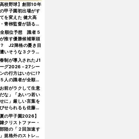
高校野球】創部10年
の甲子園初出場がす
てを変えた 健大高
・青栁監督が語る
機動破壊」はこうし
1全順位予想 識者５
生まれた
が推す優勝候補筆頭
？ J2降格の憂き目
遭いそうな３クラブ
は？
春制が導入されたJ1
ーグ2026－27シー
ンの行方はいかに!?
５人の識者が全順位
大胆予想
お前がラクして生意
だな」「あいつ若い
せに」厳しい言葉を
びせられるも佐藤慎
郎が貫いた誇りとフ
夏の甲子園2026】
ンへの思い
隷クリストファー・
部陸の「２回加速す
」規格外のストレー