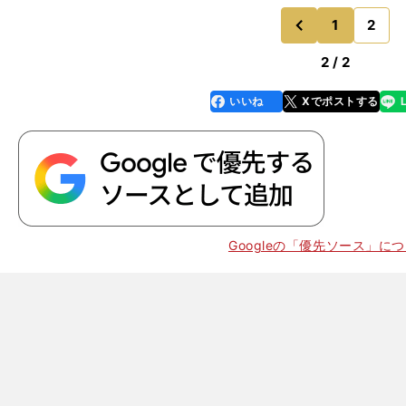
1
2
のページ
前
2 / 2
いいね
Xでポストする
line
faceboo
x
k
Googleの「優先ソース」に