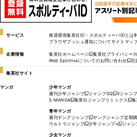
サービス
推奨環境
集英社ID・スポルティーバIDとは
ブラウザプッシュ通知について
サイトマッ
企業情報
集英社ホームページ
集英社プライバシー
新
Web Sportivaについてのお問い合わせ
広
し
新
い
し
集英社サイト
ウ
い
ィ
ウ
マンガ
少年マンガ
ン
ィ
週刊少年ジャンプ
ジャンプSQ
Vジャン
ド
ン
新
新
S-MANGA
集英社ジャンプリミックス
集
ウ
ド
新
し
し
新
で
ウ
し
い
い
し
青年マンガ
開
で
い
ウ
ウ
い
週刊ヤングジャンプ
ヤングジャンプ定期
新
く
開
ウ
ィ
ィ
ウ
ウルトラジャンプ
少年ジャンプ+
ジャン
新
し
新
く
ィ
ン
ン
ィ
し
い
し
ン
ド
ド
ン
少女マンガ