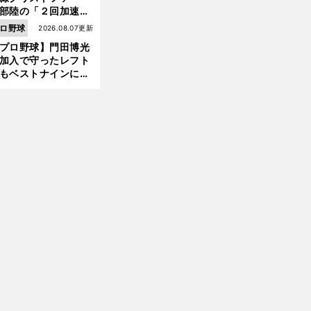
部陸の「２回加速す
」規格外のストレー
ロ野球
2026.08.07更新
 それでもプロではな
プロ野球】門田博光
大学進学を選ぶ理由
加入で守ったレフト
もベストナインに輝
た石嶺和彦 「サッ
」という愛称は松永
美がきっかけ？
「
松
.
.
.
」
・
坂大輔のストレートは
細川亨の記憶に強烈に刻まれている好投手
好打者ベスト３