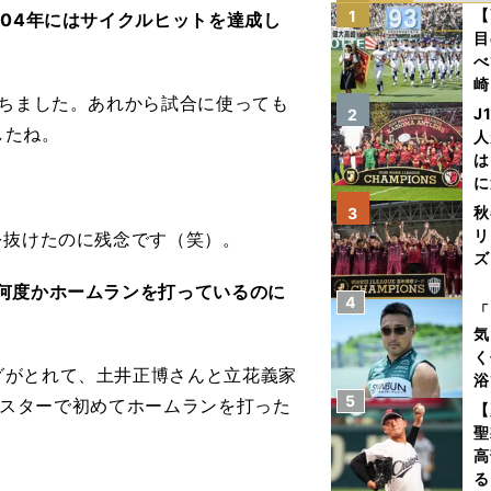
【
1
004年にはサイクルヒットを達成し
目
べ
崎
打ちました。あれから試合に使っても
「
J
2
て
したね。
人
は
に
と
秋
3
リ
を抜けたのに残念です（笑）。
ズ
何度かホームランを打っているのに
4
を
「
気
く
がとれて、土井正博さんと立花義家
浴
5
太
。バスターで初めてホームランを打った
【
ァ
聖
高
る