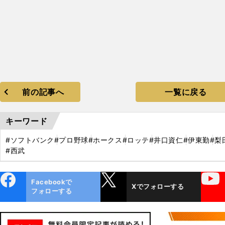
前の記事へ
一覧に戻る
キーワード
#ソフトバンク
#プロ野球
#ホークス
#ロッテ
#井口資仁
#伊東勤
#梨
#西武
ebo
X
YouTube
Facebookで
Xでフォローする
ok
フォローする