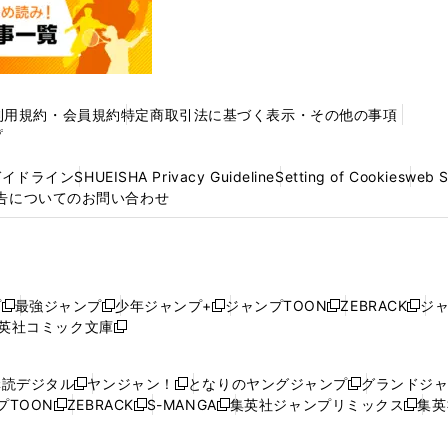
利用規約・会員規約
特定商取引法に基づく表示・その他の事項
プ
ガイドライン
SHUEISHA Privacy Guideline
Setting of Cookies
web 
告についてのお問い合わせ
プ
最強ジャンプ
少年ジャンプ+
ジャンプTOON
ZEBRACK
ジ
新
新
新
新
新
英社コミック文庫
し
新
し
し
し
し
い
い
し
い
い
い
ウ
ウ
い
ウ
ウ
ウ
購読デジタル
ヤンジャン！
となりのヤングジャンプ
グランドジ
新
新
新
ィ
ィ
ウ
ィ
ィ
ィ
プTOON
ZEBRACK
S-MANGA
集英社ジャンプリミックス
集英
新
し
新
し
新
し
新
ン
ン
ィ
ン
ン
ン
し
い
し
い
し
い
し
ド
ド
ン
ド
ド
ド