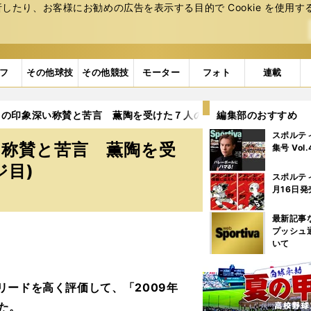
たり、お客様にお勧めの広告を表⽰する⽬的で Cookie を使⽤す
フ
その他球技
その他競技
モーター
フォト
連載
らの印象深い称賛と苦言 薫陶を受けた７人の指揮官の特徴とは
編集部のおすすめ
スポルテ
い称賛と苦言 薫陶を受
集号 Vol
ジ目)
スポルテ
月16日発
最新記事
プッシュ
いて
リードを高く評価して、「2009年
た。