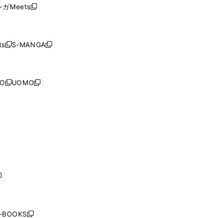
ウ
い
ウ
ガMeets
新
ィ
ウ
で
し
ン
ィ
開
い
ド
ン
く
ウ
ウ
ド
s
S-MANGA
新
新
ィ
で
ウ
し
し
ン
開
で
い
い
ド
く
開
ウ
ウ
ウ
NO
UOMO
く
新
新
ィ
ィ
で
し
し
ン
ン
開
い
い
ド
ド
く
ウ
ウ
ウ
ウ
ィ
ィ
で
で
ン
ン
開
開
ド
ド
く
く
ウ
ウ
で
で
開
開
く
く
し
い
ウ
j-BOOKS
新