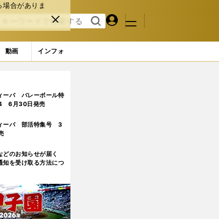
る場合がありま
マイペ
閉じ
検索
メニュ
ー
る
す
ジ
る
動画
インフォ
2ページ目
ィーバ バレーボール特
.4 6月30日発売
ィーバ 部活特集号 3
売
などのお知らせが届く
通知を受け取る方法につ