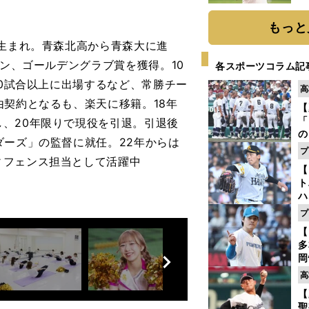
ト
く
もっと
県生まれ。青森北高から青森大に進
イン、ゴールデングラブ賞を獲得。10
各スポーツコラム記
00試合以上に出場するなど、常勝チー
高
由契約となるも、楽天に移籍。18年
【
「
、20年限りで現役を引退。引退後
の
ダーズ」の監督に就任。22年からは
手
プ
年
ィフェンス担当として活躍中
【
だ
ト
ハ
プ
盤
【
多
前
岡
へ
ハ
高
バ
【
聖