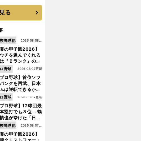
 それでもプロではな
大学進学を選ぶ理由
見る
事
校野球他
2026.08.08更
夏の甲子園2026】
新
ウチを選んでくれる
は『Ｂランク』の選
たち」 八幡商が15
ロ野球
2026.08.07更新
ぶり甲子園をつかん
プロ野球】首位ソフ
"名門復活"の舞台裏
バンクを西武、日本
ムは逆転できるか？
鶴岡慎也が挙げる終
ロ野球
2026.08.07更新
戦のキーマン３人
プロ野球】12球団最
本塁打でも３位... 鶴
慎也が挙げた「日本
ムの誤算」とソフト
校野球他
2026.08.07更
ンク追撃のカギ
夏の甲子園2026】
新
隷クリストファー・