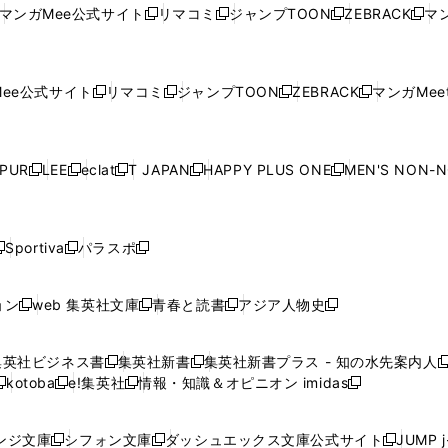
い
ウ
い
ウ
い
ウ
い
ウ
ウ
ド
ウ
ウ
ウ
マンガMee公式サイト
リマコミ
ジャンプTOON
ZEBRACK
マン
新
新
新
新
ウ
ィ
ウ
ィ
ウ
ィ
ウ
で
で
ウ
で
で
で
し
し
し
し
し
ィ
ン
ィ
ン
ィ
ン
ィ
開
開
で
開
開
開
い
い
い
い
い
ン
ド
ン
ド
ン
ド
ン
く
く
開
く
く
く
ウ
ウ
ウ
ウ
ウ
ド
ウ
ド
ウ
ド
ウ
ド
ee公式サイト
リマコミ
ジャンプTOON
ZEBRACK
マンガMeet
く
新
新
新
新
ィ
ィ
ィ
ィ
ィ
ウ
で
ウ
で
ウ
で
ウ
し
し
し
し
ン
ン
ン
ン
ン
で
開
で
開
で
開
で
い
い
い
い
ド
ド
ド
ド
ド
開
く
開
く
開
く
開
ウ
ウ
ウ
ウ
ウ
ウ
ウ
ウ
ウ
PUR
LEE
eclat
T JAPAN
HAPPY PLUS ONE
MEN'S NON-
く
く
く
く
新
新
新
新
新
ィ
ィ
ィ
ィ
で
で
で
で
で
し
し
し
し
し
ン
ン
ン
ン
開
開
開
開
開
い
い
い
い
い
ド
ド
ド
ド
く
く
く
く
く
ウ
ウ
ウ
ウ
ウ
ウ
ウ
ウ
ウ
Sportiva
パラスポ
新
新
ィ
ィ
ィ
ィ
ィ
で
で
で
で
し
し
し
ン
ン
ン
ン
ン
開
開
開
開
い
い
い
ド
ド
ド
ド
ド
ョン
web 集英社文庫
青春と読書
アジア人物史
く
く
く
く
新
新
新
新
ウ
ウ
ウ
ウ
ウ
ウ
ウ
ウ
し
し
し
し
ィ
ィ
ィ
で
で
で
で
で
い
い
い
い
ン
ン
ン
集英社ビジネス書
集英社新書
集英社新書プラス - 知の水先案内人
開
開
開
開
開
新
新
新
ウ
ウ
ウ
ウ
ド
ド
ド
kotoba
e!集英社
情報・知識＆オピニオン imidas
く
く
く
く
く
新
し
新
し
新
ィ
ィ
ィ
ィ
ウ
ウ
ウ
し
し
い
し
い
し
ン
ン
ン
ン
で
で
で
い
い
ウ
い
ウ
い
ド
ド
ド
ド
ンジ文庫
シフォン文庫
ダッシュエックス文庫公式サイト
JUMP 
開
開
開
新
新
新