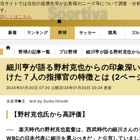
当サイトでは当社の提携先等がお客様のニーズ等について調査・分析し
web Sportiva (webスポルティーバ)
す。
詳しくはこちら
新着
ランキング
野球
サッカー
競馬
ゴル
we
野球の記事一覧
プロ野球
細川亨が語る野村克也か
b
ス
細川亨が語る野村克也からの印象深
ポ
ル
けた７人の指揮官の特徴とは (2ペー
テ
2024年01月30日 07:20 公開
2024年01月30日 20:24 更新
ィ
ー
バ
水道博●文 text by Suido Hiroshi
【野村克也氏から高評価】
── 楽天時代の野村克也監督は、西武時代の細川さんの
WBCの日本代表に細川を選ぶべきだ」と公言していまし