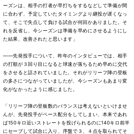
ーズンは、相手の打者が早打ちをするなどして準備が間
に合わず、予定していたタイミングより継投が遅くなっ
て、そこで失点して負ける試合が何回かありました。そ
れを反省し、今シーズンは準備を早めにさせるようにし
た結果、改善されたと思います」
――先発投手について、昨年のインタビューでは、相手
の打順が３回り目になると球速が落ちるため早めに交代
をさせると話されていました。それがリリーフ陣の登板
の多さにつながっていましたが、今シーズンもあまり変
化がなかったように感じました。
「リリーフ陣の登板数のバランスは考えないといけませ
んが、先発投手がペース配分をしてしまい、本来であれ
ば150キロ近いストレートを投げられるのに140キロ前半
にセーブして試合に入り、序盤で３、４点を取られてそ