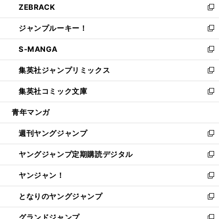
ZEBRACK
く
で
ド
ィ
い
新
開
ウ
ン
ウ
し
ジャンプルーキー！
く
で
ド
ィ
い
新
開
ウ
ン
ウ
し
S-MANGA
く
で
ド
ィ
い
新
開
ウ
ン
ウ
し
集英社ジャンプリミックス
く
で
ド
ィ
い
新
開
ウ
ン
ウ
し
集英社コミック文庫
く
で
ド
ィ
い
新
開
ウ
ン
ウ
し
青年マンガ
く
で
ド
ィ
い
開
ウ
ン
ウ
週刊ヤングジャンプ
く
で
ド
ィ
新
開
ウ
ン
し
ヤングジャンプ定期購読デジタル
く
で
ド
い
新
開
ウ
ウ
し
ヤンジャン！
く
で
ィ
い
新
開
ン
ウ
し
となりのヤングジャンプ
く
ド
ィ
い
新
ウ
ン
ウ
し
グランドジャンプ
で
ド
ィ
い