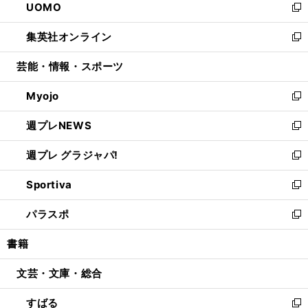
UOMO
く
で
ド
ィ
い
新
開
ウ
ン
ウ
し
集英社オンライン
く
で
ド
ィ
い
新
開
ウ
ン
ウ
し
芸能・情報・スポーツ
く
で
ド
ィ
い
開
ウ
ン
ウ
Myojo
く
で
ド
ィ
新
開
ウ
ン
し
週プレNEWS
く
で
ド
い
新
開
ウ
ウ
し
週プレ グラジャパ!
く
で
ィ
い
新
開
ン
ウ
し
Sportiva
く
ド
ィ
い
新
ウ
ン
ウ
し
パラスポ
で
ド
ィ
い
新
開
ウ
ン
ウ
し
書籍
く
で
ド
ィ
い
開
ウ
ン
ウ
文芸・文庫・総合
く
で
ド
ィ
開
ウ
ン
すばる
く
で
ド
新