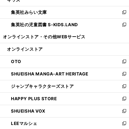
ド
ィ
い
開
ウ
ン
ウ
集英社みらい文庫
く
で
ド
ィ
新
開
ウ
ン
し
集英社の児童図書 S-KIDS.LAND
く
で
ド
い
新
開
ウ
ウ
し
オンラインストア・
その他WEBサービス
く
で
ィ
い
開
ン
ウ
オンラインストア
く
ド
ィ
ウ
ン
OTO
で
ド
新
開
ウ
し
SHUEISHA MANGA-ART HERITAGE
く
で
い
新
開
ウ
し
ジャンプキャラクターズストア
く
ィ
い
新
ン
ウ
し
HAPPY PLUS STORE
ド
ィ
い
新
ウ
ン
ウ
し
SHUEISHA VOX
で
ド
ィ
い
新
開
ウ
ン
ウ
し
LEEマルシェ
く
で
ド
ィ
い
新