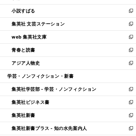
開
ウ
し
小説すばる
く
で
い
新
開
ウ
し
集英社 文芸ステーション
く
ィ
い
新
ン
ウ
し
web 集英社文庫
ド
ィ
い
新
ウ
ン
ウ
し
青春と読書
で
ド
ィ
い
新
開
ウ
ン
ウ
し
アジア人物史
く
で
ド
ィ
い
新
開
ウ
ン
ウ
し
学芸・ノンフィクション・新書
く
で
ド
ィ
い
開
ウ
ン
ウ
集英社学芸部 - 学芸・ノンフィクション
く
で
ド
ィ
新
開
ウ
ン
し
集英社ビジネス書
く
で
ド
い
新
開
ウ
ウ
し
集英社新書
く
で
ィ
い
新
開
ン
ウ
し
集英社新書プラス - 知の水先案内人
く
ド
ィ
い
新
ウ
ン
ウ
し