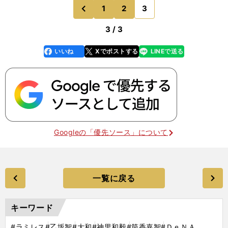
1
2
3
のページへ
前
3 / 3
いいね
Xでポストする
LINEで送る
line
faceboo
x
k
Googleの「優先ソース」について
一覧に戻る
キーワード
#ラミレス
#乙坂智
#大和
#神里和毅
#筒香嘉智
#ＤｅＮＡ