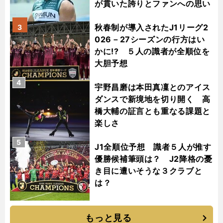
が貫いた誇りとファンへの思い
秋春制が導入されたJ1リーグ2
3
026－27シーズンの行方はい
かに!? ５人の識者が全順位を
大胆予想
4
宇野昌磨は本田真凜とのアイス
ダンスで新境地を切り開く 高
橋大輔の証言とも重なる課題と
楽しさ
5
J1全順位予想 識者５人が推す
優勝候補筆頭は？ J2降格の憂
き目に遭いそうな３クラブと
は？
もっと見る