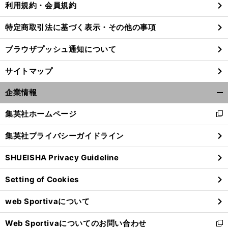
利用規約・会員規約
特定商取引法に基づく表示・その他の事項
プ
。
ブラウザプッシュ通知について
レミア12で確立された稲葉Jカラー
あの負けた試合が転機になった
サイトマップ
企業情報
開
く/
集英社ホームページ
新
閉
し
じ
集英社プライバシーガイドライン
い
る
ウ
SHUEISHA Privacy Guideline
ィ
ン
Setting of Cookies
ド
ウ
web Sportivaについて
で
開
Web Sportivaについてのお問い合わせ
く
新