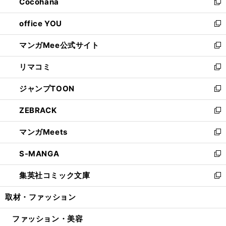
Cocohana
く
で
ド
い
新
開
ウ
ウ
し
office YOU
く
で
ィ
い
新
開
ン
ウ
し
マンガMee公式サイト
く
ド
ィ
い
新
ウ
ン
ウ
し
リマコミ
で
ド
ィ
い
新
開
ウ
ン
ウ
し
ジャンプTOON
く
で
ド
ィ
い
新
開
ウ
ン
ウ
し
ZEBRACK
く
で
ド
ィ
い
新
開
ウ
ン
ウ
し
マンガMeets
く
で
ド
ィ
い
新
開
ウ
ン
ウ
し
S-MANGA
く
で
ド
ィ
い
新
開
ウ
ン
ウ
し
集英社コミック文庫
く
で
ド
ィ
い
新
開
ウ
ン
ウ
し
取材・ファッション
く
で
ド
ィ
い
開
ウ
ン
ウ
ファッション・美容
く
で
ド
ィ