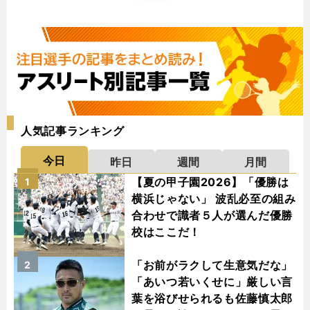
人気記事ランキング
今日
昨日
週間
月間
【夏の甲子園2026】「優勝は
1
横浜じゃない」 波乱必至の組み
合わせで識者５人が選んだ優勝
校はここだ！
「お前がラクして生意気だな」
2
「あいつ若いくせに」厳しい言
葉を浴びせられるも佐藤慎太郎