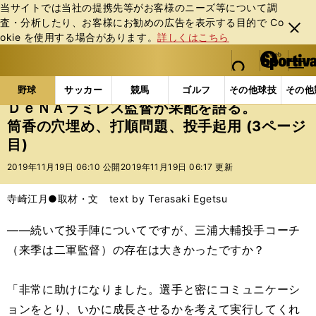
当サイトでは当社の提携先等がお客様のニーズ等について調
査・分析したり、お客様にお勧めの広告を表⽰する⽬的で Co
閉じ
okie を使⽤する場合があります。
詳しくはこちら
る
マイペ
web Sportiva (webスポルティーバ)
検索
メニュ
we
ー
野球の記事一覧
プロ野球
ＤｅＮＡラミレス監督が
b
ジ
野球
サッカー
競馬
ゴルフ
その他球技
その他
ス
ＤｅＮＡラミレス監督が采配を語る。
ポ
筒香の穴埋め、打順問題、投手起用 (3ページ
ル
目)
テ
ィ
2019年11月19日 06:10 公開
2019年11月19日 06:17 更新
ー
バ
寺崎江月●取材・文 text by Terasaki Egetsu
――続いて投手陣についてですが、三浦大輔投手コーチ
（来季は二軍監督）の存在は大きかったですか？
「非常に助けになりました。選手と密にコミュニケーシ
ョンをとり、いかに成長させるかを考えて実行してくれ