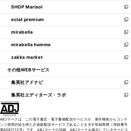
開
ウ
ン
ウ
し
SHOP Marisol
く
で
ド
ィ
い
新
開
ウ
ン
ウ
し
eclat premium
く
で
ド
ィ
い
新
開
ウ
ン
ウ
し
mirabella
く
で
ド
ィ
い
新
開
ウ
ン
ウ
し
mirabella homme
く
で
ド
ィ
い
新
開
ウ
ン
ウ
し
zakka market
く
で
ド
ィ
い
新
開
ウ
ン
ウ
し
その他WEBサービス
く
で
ド
ィ
い
開
ウ
ン
ウ
集英社アドナビ
く
で
ド
ィ
新
開
ウ
ン
し
集英社エディターズ・ラボ
く
で
ド
い
新
開
ウ
ウ
し
く
で
ィ
い
開
ン
ウ
ABJマークは、この電子書店・電子書籍配信サービスが、著作権者からコンテ
く
ド
ィ
ンツ使用許諾を得た正規版配信サービスであることを示す登録商標（登録番号
ウ
ン
第6091713号）です。ABJマークの詳細、ABJマークを掲示しているサービス