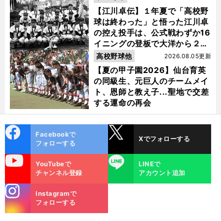
【江川卓伝】１年夏で「高校野
球は終わった」と悟った江川卓
の控え投手は、公式戦わずか16
イニングの登板で大洋から２位
指名を受けた
高校野球他
2026.08.05更新
【夏の甲子園2026】仙台育英
の同級生、元巨人のチームメイ
ト、恩師と教え子...聖地で交差
する運命の再会
cebo
X
Facebookで
Xでフォローする
ok
フォローする
uTube
LINE
YouTubeで
LINEで
チャンネル登録
アカウント追加
stagra
Instagramで
m
フォローする