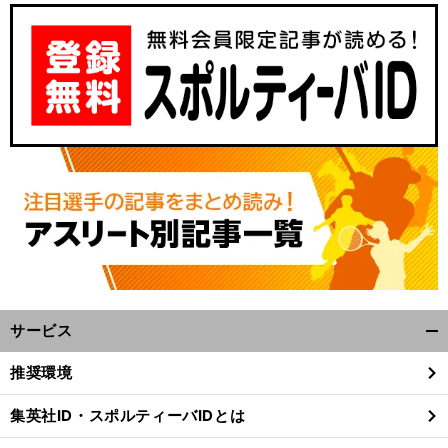
サービス
開
く/
推奨環境
閉
じ
集英社ID・スポルティーバIDとは
る