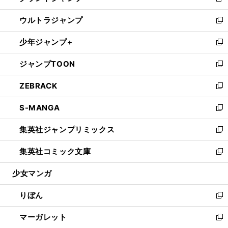
新
開
ウ
ン
ウ
し
ウルトラジャンプ
く
で
ド
ィ
い
新
開
ウ
ン
ウ
し
少年ジャンプ+
く
で
ド
ィ
い
新
開
ウ
ン
ウ
し
ジャンプTOON
く
で
ド
ィ
い
新
開
ウ
ン
ウ
し
ZEBRACK
く
で
ド
ィ
い
新
開
ウ
ン
ウ
し
S-MANGA
く
で
ド
ィ
い
新
開
ウ
ン
ウ
し
集英社ジャンプリミックス
く
で
ド
ィ
い
新
開
ウ
ン
ウ
し
集英社コミック文庫
く
で
ド
ィ
い
新
開
ウ
ン
ウ
し
少女マンガ
く
で
ド
ィ
い
開
ウ
ン
ウ
りぼん
く
で
ド
ィ
新
開
ウ
ン
し
マーガレット
く
で
ド
い
新
開