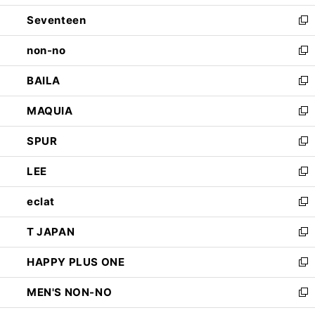
開
ウ
ン
Seventeen
く
で
ド
新
開
ウ
し
non-no
く
で
い
新
開
ウ
し
BAILA
く
ィ
い
新
ン
ウ
し
MAQUIA
ド
ィ
い
新
ウ
ン
ウ
し
SPUR
で
ド
ィ
い
新
開
ウ
ン
ウ
し
LEE
く
で
ド
ィ
い
新
開
ウ
ン
ウ
し
eclat
く
で
ド
ィ
い
新
開
ウ
ン
ウ
し
T JAPAN
く
で
ド
ィ
い
新
開
ウ
ン
ウ
し
HAPPY PLUS ONE
く
で
ド
ィ
い
新
開
ウ
ン
ウ
し
MEN'S NON-NO
く
で
ド
ィ
い
新
開
ウ
ン
ウ
し