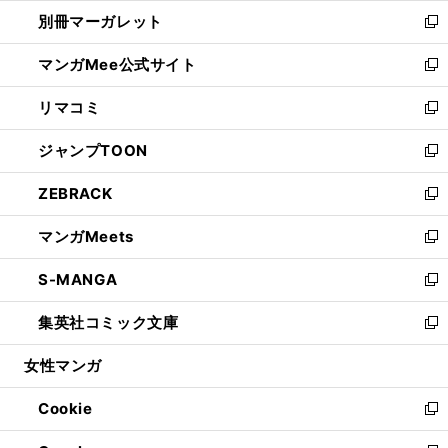
ウ
ウ
し
別冊マーガレット
く
で
ィ
い
新
開
ン
ウ
し
マンガMee公式サイト
く
ド
ィ
い
新
ウ
ン
ウ
し
リマコミ
で
ド
ィ
い
新
開
ウ
ン
ウ
し
ジャンプTOON
く
で
ド
ィ
い
新
開
ウ
ン
ウ
し
ZEBRACK
く
で
ド
ィ
い
新
開
ウ
ン
ウ
し
マンガMeets
く
で
ド
ィ
い
新
開
ウ
ン
ウ
し
S-MANGA
く
で
ド
ィ
い
新
開
ウ
ン
ウ
し
集英社コミック文庫
く
で
ド
ィ
い
新
開
ウ
ン
ウ
し
女性マンガ
く
で
ド
ィ
い
開
ウ
ン
ウ
Cookie
く
で
ド
ィ
新
開
ウ
ン
し