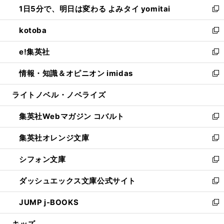
1日5分で、明日は変わる よみタイ yomitai
で
ド
ィ
い
新
開
ウ
ン
ウ
し
kotoba
く
で
ド
ィ
い
新
開
ウ
ン
ウ
し
e!集英社
く
で
ド
ィ
い
新
開
ウ
ン
ウ
し
情報・知識＆オピニオン imidas
く
で
ド
ィ
い
新
開
ウ
ン
ウ
し
ライトノベル・ノベライズ
く
で
ド
ィ
い
開
ウ
ン
ウ
集英社Webマガジン コバルト
く
で
ド
ィ
新
開
ウ
ン
し
集英社オレンジ文庫
く
で
ド
い
新
開
ウ
ウ
し
シフォン文庫
く
で
ィ
い
新
開
ン
ウ
し
ダッシュエックス文庫公式サイト
く
ド
ィ
い
新
ウ
ン
ウ
し
JUMP j-BOOKS
で
ド
ィ
い
新
開
ウ
ン
ウ
し
キッズ
く
で