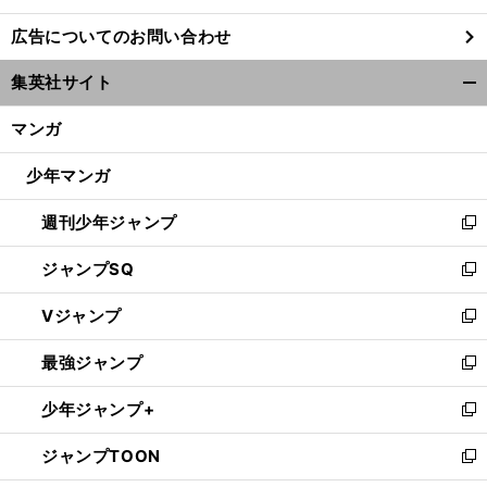
し
広告についてのお問い合わせ
い
ウ
集英社サイト
ィ
開
ン
く/
マンガ
ド
閉
ウ
じ
少年マンガ
で
る
開
週刊少年ジャンプ
く
新
し
ジャンプSQ
い
新
ウ
し
Vジャンプ
ィ
い
新
ン
ウ
し
最強ジャンプ
ド
ィ
い
新
ウ
ン
ウ
し
少年ジャンプ+
で
ド
ィ
い
新
開
ウ
ン
ウ
し
ジャンプTOON
く
で
ド
ィ
い
新
開
ウ
ン
ウ
し