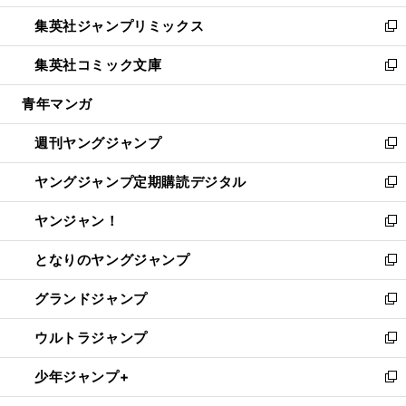
開
ウ
ン
ウ
し
集英社ジャンプリミックス
く
で
ド
ィ
い
新
開
ウ
ン
ウ
し
集英社コミック文庫
く
で
ド
ィ
い
新
開
ウ
ン
ウ
し
青年マンガ
く
で
ド
ィ
い
開
ウ
ン
ウ
週刊ヤングジャンプ
く
で
ド
ィ
新
開
ウ
ン
し
ヤングジャンプ定期購読デジタル
く
で
ド
い
新
開
ウ
ウ
し
ヤンジャン！
く
で
ィ
い
新
開
ン
ウ
し
となりのヤングジャンプ
く
ド
ィ
い
新
ウ
ン
ウ
し
グランドジャンプ
で
ド
ィ
い
新
開
ウ
ン
ウ
し
ウルトラジャンプ
く
で
ド
ィ
い
新
開
ウ
ン
ウ
し
少年ジャンプ+
く
で
ド
ィ
い
新
開
ウ
ン
ウ
し