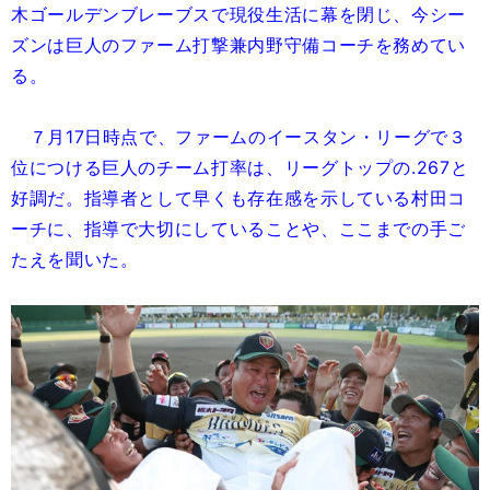
木ゴールデンブレーブスで現役生活に幕を閉じ、今シー
ズンは巨人のファーム打撃兼内野守備コーチを務めてい
る。
７月17日時点で、ファームのイースタン・リーグで３
位につける巨人のチーム打率は、リーグトップの.267と
好調だ。指導者として早くも存在感を示している村田コ
ーチに、指導で大切にしていることや、ここまでの手ご
たえを聞いた。