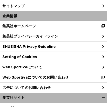
サイトマップ
企業情報
開
く/
集英社ホームページ
新
閉
し
じ
集英社プライバシーガイドライン
い
る
ウ
SHUEISHA Privacy Guideline
ィ
ン
Setting of Cookies
ド
ウ
web Sportivaについて
で
開
Web Sportivaについてのお問い合わせ
く
新
し
広告についてのお問い合わせ
い
ウ
集英社サイト
ィ
開
ン
く/