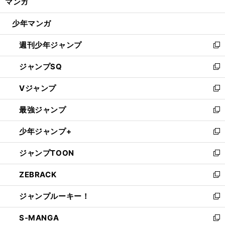
マンガ
ド
閉
ウ
じ
少年マンガ
で
る
開
週刊少年ジャンプ
く
新
し
ジャンプSQ
い
新
ウ
し
Vジャンプ
ィ
い
新
ン
ウ
し
最強ジャンプ
ド
ィ
い
新
ウ
ン
ウ
し
少年ジャンプ+
で
ド
ィ
い
新
開
ウ
ン
ウ
し
ジャンプTOON
く
で
ド
ィ
い
新
開
ウ
ン
ウ
し
ZEBRACK
く
で
ド
ィ
い
新
開
ウ
ン
ウ
し
ジャンプルーキー！
く
で
ド
ィ
い
新
開
ウ
ン
ウ
し
S-MANGA
く
で
ド
ィ
い
新