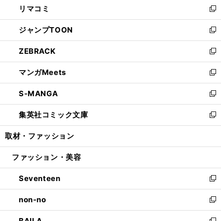
リマコミ
で
ド
ィ
い
新
開
ウ
ン
ウ
し
ジャンプTOON
く
で
ド
ィ
い
新
開
ウ
ン
ウ
し
ZEBRACK
く
で
ド
ィ
い
新
開
ウ
ン
ウ
し
マンガMeets
く
で
ド
ィ
い
新
開
ウ
ン
ウ
し
S-MANGA
く
で
ド
ィ
い
新
開
ウ
ン
ウ
し
集英社コミック文庫
く
で
ド
ィ
い
新
開
ウ
ン
ウ
し
取材・ファッション
く
で
ド
ィ
い
開
ウ
ン
ウ
ファッション・美容
く
で
ド
ィ
開
ウ
ン
Seventeen
く
で
ド
新
開
ウ
し
non-no
く
で
い
新
開
ウ
し
BAILA
く