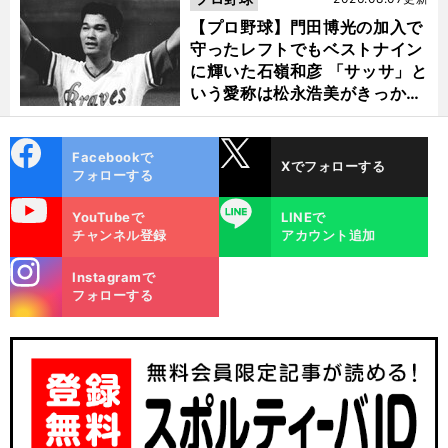
【プロ野球】門田博光の加入で
守ったレフトでもベストナイン
に輝いた石嶺和彦 「サッサ」と
いう愛称は松永浩美がきっか
け？
cebo
X
Facebookで
Xでフォローする
ok
フォローする
uTube
LINE
YouTubeで
LINEで
チャンネル登録
アカウント追加
stagra
Instagramで
m
フォローする