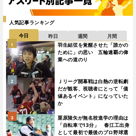
人気記事ランキング
今日
昨日
週間
月間
羽生結弦を覚醒させた「誰かの
1
ために」の思い 五輪連覇の偉
業への道のり
Ｊリーグ開幕戦は白熱の逆転劇
2
だが観客、視聴者にとって「価
値あるイベント」になっていた
か
栗原陵矢が無名校進学の理由は
3
「自転車で13分」 春江工出身
として最初で最後のプロ野球選