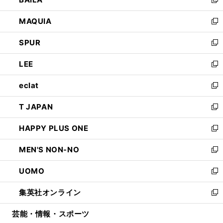
ィ
い
新
ン
ウ
し
MAQUIA
ド
ィ
い
新
ウ
ン
ウ
し
SPUR
で
ド
ィ
い
新
開
ウ
ン
ウ
し
LEE
く
で
ド
ィ
い
新
開
ウ
ン
ウ
し
eclat
く
で
ド
ィ
い
新
開
ウ
ン
ウ
し
T JAPAN
く
で
ド
ィ
い
新
開
ウ
ン
ウ
し
HAPPY PLUS ONE
く
で
ド
ィ
い
新
開
ウ
ン
ウ
し
MEN'S NON-NO
く
で
ド
ィ
い
新
開
ウ
ン
ウ
し
UOMO
く
で
ド
ィ
い
新
開
ウ
ン
ウ
し
集英社オンライン
く
で
ド
ィ
い
新
開
ウ
ン
ウ
し
芸能・情報・スポーツ
く
で
ド
ィ
い