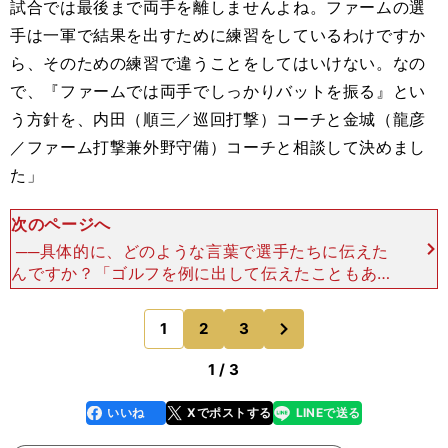
試合では最後まで両手を離しませんよね。ファームの選
手は一軍で結果を出すために練習をしているわけですか
ら、そのための練習で違うことをしてはいけない。なの
で、『ファームでは両手でしっかりバットを振る』とい
う方針を、内田（順三／巡回打撃）コーチと金城（龍彦
／ファーム打撃兼外野守備）コーチと相談して決めまし
た」
次のページへ
──具体的に、どのような言葉で選手たちに伝えた
んですか？「ゴルフを例に出して伝えたこともあり
ますね。『ドライバーで距離を出したい時は、片手
じゃなくて両手でしっかり振るだろ？ じゃあ、な
次
1
2
3
のページへ
んでバットを握っ
1 / 3
いいね
Xでポストする
LINEで送る
line
faceboo
x
k