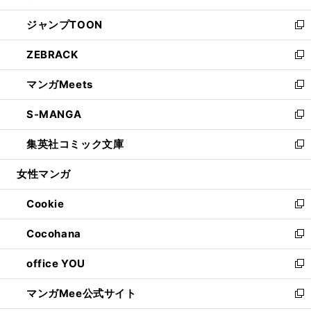
開
ウ
ン
ウ
し
ジャンプTOON
く
で
ド
ィ
い
新
開
ウ
ン
ウ
し
ZEBRACK
く
で
ド
ィ
い
新
開
ウ
ン
ウ
し
マンガMeets
く
で
ド
ィ
い
新
開
ウ
ン
ウ
し
S-MANGA
く
で
ド
ィ
い
新
開
ウ
ン
ウ
し
集英社コミック文庫
く
で
ド
ィ
い
新
開
ウ
ン
ウ
し
女性マンガ
く
で
ド
ィ
い
開
ウ
ン
ウ
Cookie
く
で
ド
ィ
新
開
ウ
ン
し
Cocohana
く
で
ド
い
新
開
ウ
ウ
し
office YOU
く
で
ィ
い
新
開
ン
ウ
し
マンガMee公式サイト
く
ド
ィ
い
新
ウ
ン
ウ
し