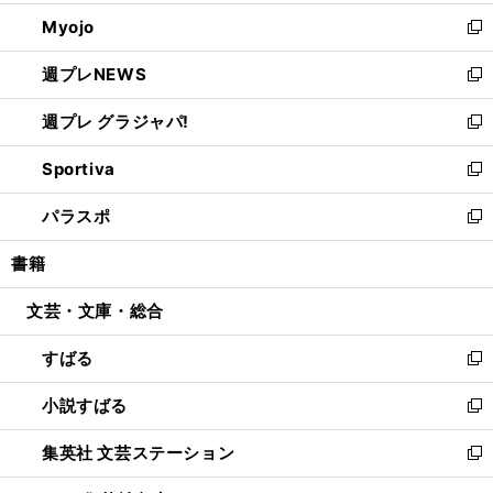
開
ウ
ン
ウ
Myojo
く
で
ド
ィ
新
開
ウ
ン
し
週プレNEWS
く
で
ド
い
新
開
ウ
ウ
し
週プレ グラジャパ!
く
で
ィ
い
新
開
ン
ウ
し
Sportiva
く
ド
ィ
い
新
ウ
ン
ウ
し
パラスポ
で
ド
ィ
い
新
開
ウ
ン
ウ
し
書籍
く
で
ド
ィ
い
開
ウ
ン
ウ
文芸・文庫・総合
く
で
ド
ィ
開
ウ
ン
すばる
く
で
ド
新
開
ウ
し
小説すばる
く
で
い
新
開
ウ
し
集英社 文芸ステーション
く
ィ
い
新
ン
ウ
し