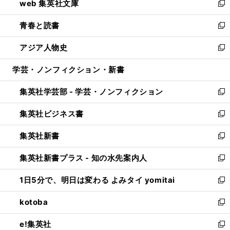
web 集英社文庫
ド
ィ
い
新
ウ
ン
ウ
し
青春と読書
で
ド
ィ
い
新
開
ウ
ン
ウ
し
アジア人物史
く
で
ド
ィ
い
新
開
ウ
ン
ウ
し
学芸・ノンフィクション・新書
く
で
ド
ィ
い
開
ウ
ン
ウ
集英社学芸部 - 学芸・ノンフィクション
く
で
ド
ィ
新
開
ウ
ン
し
集英社ビジネス書
く
で
ド
い
新
開
ウ
ウ
し
集英社新書
く
で
ィ
い
新
開
ン
ウ
し
集英社新書プラス - 知の水先案内人
く
ド
ィ
い
新
ウ
ン
ウ
し
1日5分で、明日は変わる よみタイ yomitai
で
ド
ィ
い
新
開
ウ
ン
ウ
し
kotoba
く
で
ド
ィ
い
新
開
ウ
ン
ウ
し
e!集英社
く
で
ド
ィ
い
新