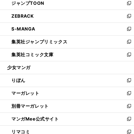
ジャンプTOON
く
で
ド
ィ
い
新
開
ウ
ン
ウ
し
ZEBRACK
く
で
ド
ィ
い
新
開
ウ
ン
ウ
し
S-MANGA
く
で
ド
ィ
い
新
開
ウ
ン
ウ
し
集英社ジャンプリミックス
く
で
ド
ィ
い
新
開
ウ
ン
ウ
し
集英社コミック文庫
く
で
ド
ィ
い
新
開
ウ
ン
ウ
し
少女マンガ
く
で
ド
ィ
い
開
ウ
ン
ウ
りぼん
く
で
ド
ィ
新
開
ウ
ン
し
マーガレット
く
で
ド
い
新
開
ウ
ウ
し
別冊マーガレット
く
で
ィ
い
新
開
ン
ウ
し
マンガMee公式サイト
く
ド
ィ
い
新
ウ
ン
ウ
し
リマコミ
で
ド
ィ
い
新