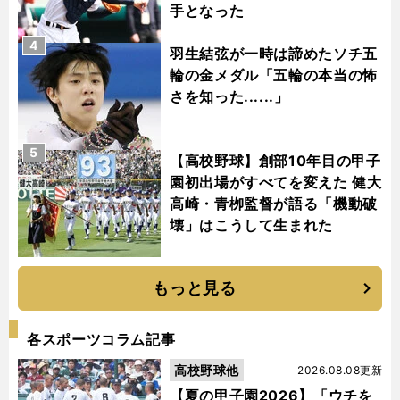
手となった
4
羽生結弦が一時は諦めたソチ五
輪の金メダル「五輪の本当の怖
さを知った......」
5
【高校野球】創部10年目の甲子
園初出場がすべてを変えた 健大
高崎・青栁監督が語る「機動破
壊」はこうして生まれた
もっと見る
各スポーツコラム記事
高校野球他
2026.08.08更新
【夏の甲子園2026】「ウチを