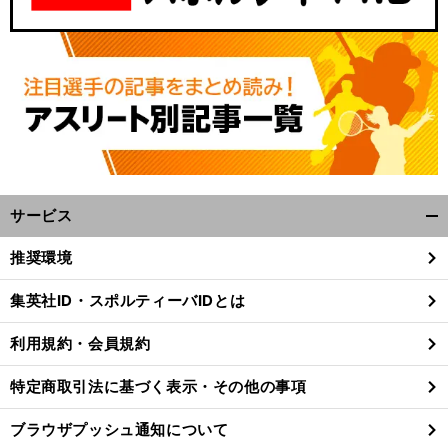
」
・
。
前
へ
サービス
開
く/
推奨環境
閉
じ
集英社ID・スポルティーバIDとは
る
利用規約・会員規約
特定商取引法に基づく表示・その他の事項
ブラウザプッシュ通知について