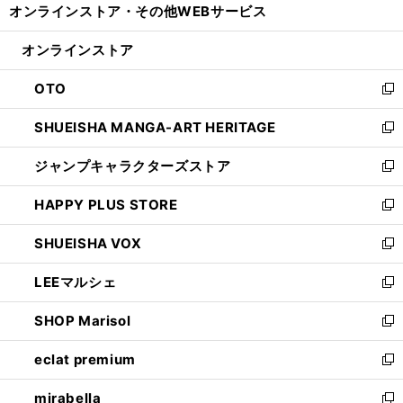
オンラインストア・
その他WEBサービス
く
で
ィ
い
開
ン
ウ
オンラインストア
く
ド
ィ
ウ
ン
OTO
で
ド
新
開
ウ
し
SHUEISHA MANGA-ART HERITAGE
く
で
い
新
開
ウ
し
ジャンプキャラクターズストア
く
ィ
い
新
ン
ウ
し
HAPPY PLUS STORE
ド
ィ
い
新
ウ
ン
ウ
し
SHUEISHA VOX
で
ド
ィ
い
新
開
ウ
ン
ウ
し
LEEマルシェ
く
で
ド
ィ
い
新
開
ウ
ン
ウ
し
SHOP Marisol
く
で
ド
ィ
い
新
開
ウ
ン
ウ
し
eclat premium
く
で
ド
ィ
い
新
開
ウ
ン
ウ
し
mirabella
く
で
ド
ィ
い
新