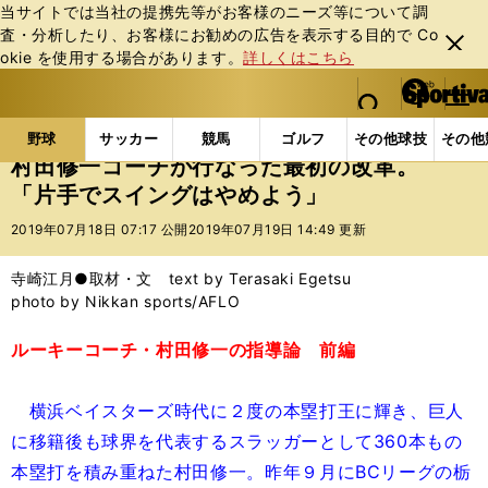
当サイトでは当社の提携先等がお客様のニーズ等について調
査・分析したり、お客様にお勧めの広告を表⽰する⽬的で Co
閉じ
okie を使⽤する場合があります。
詳しくはこちら
る
マイペ
web Sportiva (webスポルティーバ)
検索
メニュ
we
ー
野球の記事一覧
プロ野球
村田修一コーチが行なっ
b
ジ
野球
サッカー
競馬
ゴルフ
その他球技
その他
ス
村田修一コーチが行なった最初の改革。
ポ
「片手でスイングはやめよう」
ル
テ
2019年07月18日 07:17 公開
2019年07月19日 14:49 更新
ィ
ー
寺崎江月●取材・文 text by Terasaki Egetsu
バ
photo by Nikkan sports/AFLO
ルーキーコーチ・村田修一の指導論 前編
横浜ベイスターズ時代に２度の本塁打王に輝き、巨人
に移籍後も球界を代表するスラッガーとして360本もの
本塁打を積み重ねた村田修一。昨年９月にBCリーグの栃