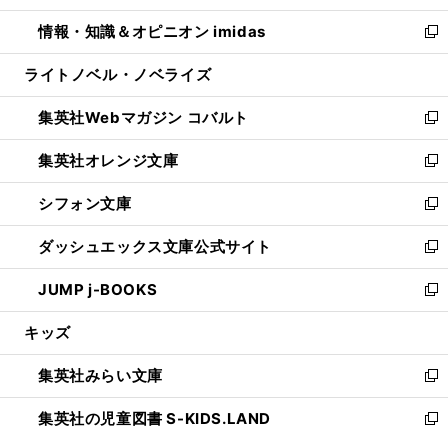
開
ウ
ン
ウ
し
情報・知識＆オピニオン imidas
く
で
ド
ィ
い
新
開
ウ
ン
ウ
し
ライトノベル・ノベライズ
く
で
ド
ィ
い
開
ウ
ン
ウ
集英社Webマガジン コバルト
く
で
ド
ィ
新
開
ウ
ン
し
集英社オレンジ文庫
く
で
ド
い
新
開
ウ
ウ
し
シフォン文庫
く
で
ィ
い
新
開
ン
ウ
し
ダッシュエックス文庫公式サイト
く
ド
ィ
い
新
ウ
ン
ウ
し
JUMP j-BOOKS
で
ド
ィ
い
新
開
ウ
ン
ウ
し
キッズ
く
で
ド
ィ
い
開
ウ
ン
ウ
集英社みらい文庫
く
で
ド
ィ
新
開
ウ
ン
し
集英社の児童図書 S-KIDS.LAND
く
で
ド
い
新
開
ウ
ウ
し