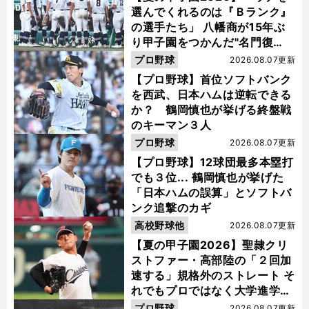
選んでくれるのは『Ｂランク』
の選手たち」 八幡商が15年ぶ
り甲子園をつかんだ"名門復
活"の舞台裏
プロ野球
2026.08.07更新
【プロ野球】首位ソフトバンク
を西武、日本ハムは逆転できる
か？ 鶴岡慎也が挙げる終盤戦
のキーマン３人
プロ野球
2026.08.07更新
【プロ野球】12球団最多本塁打
でも３位... 鶴岡慎也が挙げた
「日本ハムの誤算」とソフトバ
ンク追撃のカギ
高校野球他
2026.08.07更新
【夏の甲子園2026】聖隷クリ
ストファー・高部陸の「２回加
速する」規格外のストレート そ
れでもプロではなく大学進学を
選ぶ理由
プロ野球
2026.08.07更新