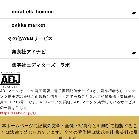
開
ウ
ン
ウ
し
mirabella homme
く
で
ド
ィ
い
新
開
ウ
ン
ウ
し
zakka market
く
で
ド
ィ
い
新
開
ウ
ン
ウ
し
その他WEBサービス
く
で
ド
ィ
い
開
ウ
ン
ウ
集英社アドナビ
く
で
ド
ィ
新
開
ウ
ン
し
集英社エディターズ・ラボ
く
で
ド
い
新
開
ウ
ウ
し
く
で
ィ
い
開
ン
ウ
ABJマークは、この電子書店・電子書籍配信サービスが、著作権者からコンテ
く
ド
ィ
ンツ使用許諾を得た正規版配信サービスであることを示す登録商標（登録番号
ウ
ン
第6091713号）です。ABJマークの詳細、ABJマークを掲示しているサービス
で
ド
の一覧はこちら。
開
ウ
https://aebs.or.jp/
新
く
で
し
い
開
本ホームページに記載の文章・画像・写真などを無断で複製するこ
ウ
く
とは法律で禁じられています。全ての著作権は株式会社 集英社に帰
ィ
属します。
ン