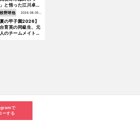
」と悟った江川卓の
え投手は、公式戦わ
校野球他
2026.08.05更
か16イニングの登板
夏の甲子園2026】
新
大洋から２位指名を
台育英の同級生、元
けた
人のチームメイト、
師と教え子...聖地で
差する運命の再会
agramで
ローする