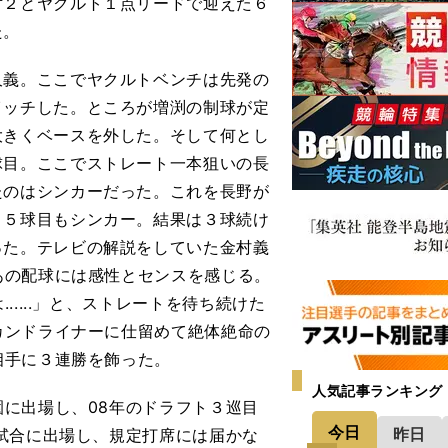
対２とヤクルト１点リードで迎えた６
た。
義。ここでヤクルトベンチは先発の
イッチした。ところが増渕の制球が定
大きくベースを外した。そして何とし
球目。ここでストレート一本狙いの長
たのはシンカーだった。これを長野が
、５球目もシンカー。結果は３球続け
った。テレビの解説をしていた金村義
あの配球には感性とセンスを感じる。
....」と、ストレートを待ち続けた
カンドライナーに仕留めて絶体絶命の
相手に３連勝を飾った。
人気記事ランキング
に出場し、08年のドラフト３巡目
今日
昨日
試合に出場し、規定打席には届かな