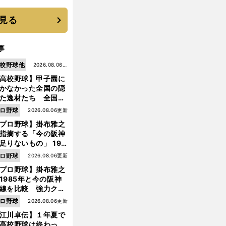
に３年目のNBA挑戦
続く
見る
事
校野球他
2026.08.06更
高校野球】甲子園に
新
かなかった全国の隠
た逸材たち 全国を
って見つけた"幻の
ロ野球
2026.08.06更新
ター候補"たち
プロ野球】掛布雅之
指摘する「今の阪神
足りないもの」 198
年のチームよりもつ
ロ野球
2026.08.06更新
がりを感じない
プロ野球】掛布雅之
1985年と今の阪神
線を比較 強力クリ
前
ンナップと、チーム
ロ野球
2026.08.06更新
へ
「大きな違い」を語
江川卓伝】１年夏で
た
高校野球は終わっ