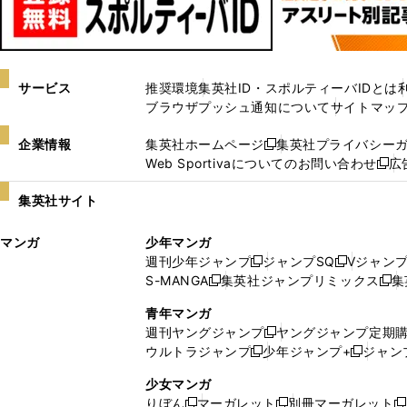
サービス
推奨環境
集英社ID・スポルティーバIDとは
ブラウザプッシュ通知について
サイトマッ
企業情報
集英社ホームページ
集英社プライバシー
新
Web Sportivaについてのお問い合わせ
広
し
新
い
し
集英社サイト
ウ
い
ィ
ウ
マンガ
少年マンガ
ン
ィ
週刊少年ジャンプ
ジャンプSQ
Vジャン
ド
ン
新
新
S-MANGA
集英社ジャンプリミックス
集
ウ
ド
新
し
し
新
で
ウ
し
い
い
し
青年マンガ
開
で
い
ウ
ウ
い
週刊ヤングジャンプ
ヤングジャンプ定期
新
く
開
ウ
ィ
ィ
ウ
ウルトラジャンプ
少年ジャンプ+
ジャン
新
し
新
く
ィ
ン
ン
ィ
し
い
し
ン
ド
ド
ン
少女マンガ
い
ウ
い
ド
ウ
ウ
ド
りぼん
マーガレット
別冊マーガレット
新
新
新