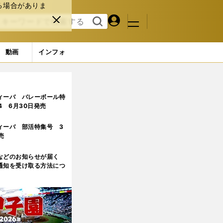
る場合がありま
マイペ
閉じ
検索
メニュ
ー
る
す
ジ
る
動画
インフォ
ィーバ バレーボール特
.4 6月30日発売
ィーバ 部活特集号 3
売
などのお知らせが届く
通知を受け取る方法につ