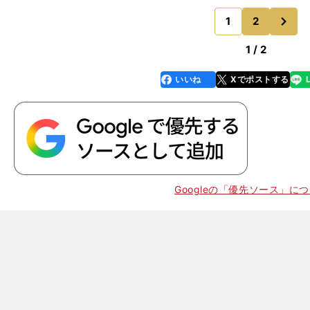
の狙いを感じろとか、試合の流れを読めとか言いますよ
次
は、五感＋第六感が勝
1
2
のページへ
1 / 2
いいね
Xでポストする
line
faceboo
x
k
Googleの「優先ソース」に
】
、