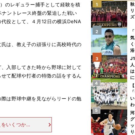
軍）のレギュラー捕手として経験を積
秋
1
リ
ペナントレース終盤の緊迫した戦い
ズ
役として、４月12日の横浜DeNA
を
「
2
気
氏は、教え子の頑張りに高校時代の
く
浴
太
J
3
ァ
人
ど、入部してきた時から野球に対して
は
らせて配球や打者の特徴の話をするん
に
4
と
【
「
際は野球中継を見ながらリードの勉
い
わ
5
だ
河
グ
えをいくつか説
ッ
た。「よく相手
り