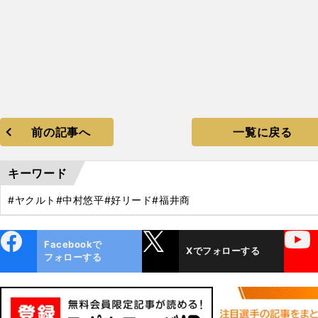
前の記事へ
一覧に戻る
キーワード
#ヤクルト
#中村悠平
#好リード
#福井商
ebo
X
YouTube
Facebookで
Xでフォローする
ok
フォローする