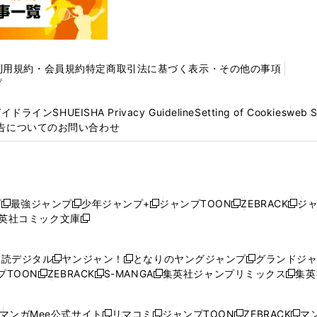
利用規約・会員規約
特定商取引法に基づく表示・その他の事項
プ
ガイドライン
SHUEISHA Privacy Guideline
Setting of Cookies
web 
告についてのお問い合わせ
プ
最強ジャンプ
少年ジャンプ+
ジャンプTOON
ZEBRACK
ジ
新
新
新
新
新
英社コミック文庫
し
新
し
し
し
し
い
い
し
い
い
い
ウ
ウ
い
ウ
ウ
ウ
購読デジタル
ヤンジャン！
となりのヤングジャンプ
グランドジ
新
新
新
ィ
ィ
ウ
ィ
ィ
ィ
プTOON
ZEBRACK
S-MANGA
集英社ジャンプリミックス
集英
新
し
新
し
新
し
新
ン
ン
ィ
ン
ン
ン
し
い
し
い
し
い
し
ド
ド
ン
ド
ド
ド
い
ウ
い
ウ
い
ウ
い
ウ
ウ
ド
ウ
ウ
ウ
マンガMee公式サイト
リマコミ
ジャンプTOON
ZEBRACK
マン
新
新
新
新