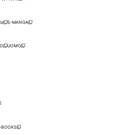
ィ
ウ
で
し
ン
ィ
開
い
ド
ン
く
ウ
ウ
ド
s
S-MANGA
新
新
ィ
で
ウ
し
し
ン
開
で
い
い
ド
く
開
ウ
ウ
ウ
NO
UOMO
く
新
新
ィ
ィ
で
し
し
ン
ン
開
い
い
ド
ド
く
ウ
ウ
ウ
ウ
ィ
ィ
で
で
ン
ン
開
開
ド
ド
く
く
ウ
ウ
で
で
開
開
く
く
し
い
ウ
j-BOOKS
新
ィ
し