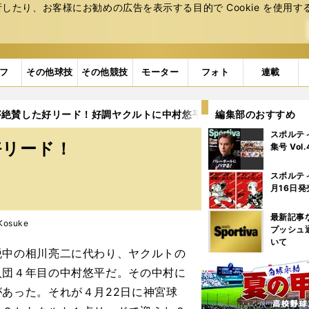
たり、お客様にお勧めの広告を表⽰する⽬的で Cookie を使⽤す
フ
その他球技
その他競技
モーター
フォト
連載
が絶賛した好リード！好調ヤクルトに中村悠平あり
編集部のおすすめ
スポルテ
好リード！
集号 Vol
スポルテ
月16日発
最新記事
osuke
プッシュ
いて
中の相川亮二に代わり、ヤクルトの
入団４年目の中村悠平だ。その中村に
あった。それが４月22日に神宮球