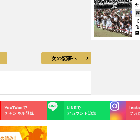
た
控
高
ず
【
で
仙
受
巨
恩
交
次の記事へ
Instagra
LINE
YouTubeで
LINEで
Inst
m
チャンネル登録
アカウント追加
フォ