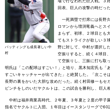
場で行なわれた巨人戦。３
回表、巨人の攻撃の時だっ
一死満塁で打席には長野久
ロマンから増渕竜義へとス
まらず、初球、２球目とも
てもストライクが欲しい３
野に対して、中村が選択し
バッティングも成長著しい中
村
空振りすると、続く４球目
て空振りし、三振に打ち取
明氏は「この配球はすごい！」と唸り、黒木知宏氏も「
すごいキャッチャーが出てきた」と絶賛した。「次こそは..
長野の裏をかいた大胆な攻めだった。続く村田修一もセ
ピンチをしのいだヤクルトは、この試合を勝利し、巨人
中村は福井商業高時代、２年夏、３年夏と２度の甲子園
指名でヤクルトに入団。１年目はイースタンリーグで60