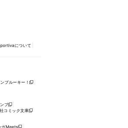
Sportivaについて
ャンプルーキー！
新
し
い
ウ
ャンプ
新
ィ
社コミック文庫
し
新
ン
い
し
ド
ウ
い
ウ
ガMeets
新