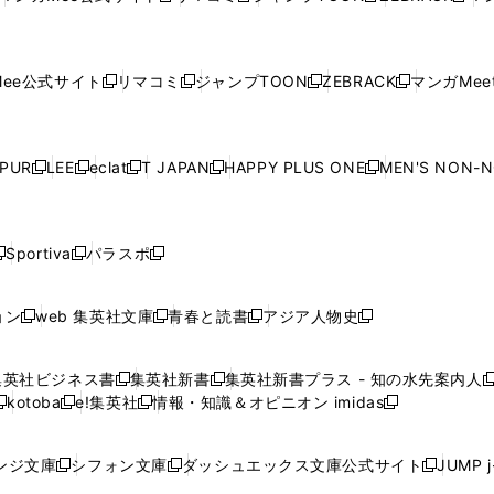
ウ
ィ
ウ
ィ
ウ
ィ
ウ
で
で
ウ
で
で
で
し
し
し
し
し
ィ
ン
ィ
ン
ィ
ン
ィ
開
開
で
開
開
開
い
い
い
い
い
ン
ド
ン
ド
ン
ド
ン
く
く
開
く
く
く
ウ
ウ
ウ
ウ
ウ
ド
ウ
ド
ウ
ド
ウ
ド
ee公式サイト
リマコミ
ジャンプTOON
ZEBRACK
マンガMeet
く
新
新
新
新
ィ
ィ
ィ
ィ
ィ
ウ
で
ウ
で
ウ
で
ウ
し
し
し
し
ン
ン
ン
ン
ン
で
開
で
開
で
開
で
い
い
い
い
ド
ド
ド
ド
ド
開
く
開
く
開
く
開
ウ
ウ
ウ
ウ
ウ
ウ
ウ
ウ
ウ
PUR
LEE
eclat
T JAPAN
HAPPY PLUS ONE
MEN'S NON-
く
く
く
く
新
新
新
新
新
ィ
ィ
ィ
ィ
で
で
で
で
で
し
し
し
し
し
ン
ン
ン
ン
開
開
開
開
開
い
い
い
い
い
ド
ド
ド
ド
く
く
く
く
く
ウ
ウ
ウ
ウ
ウ
ウ
ウ
ウ
ウ
Sportiva
パラスポ
新
新
ィ
ィ
ィ
ィ
ィ
で
で
で
で
し
し
し
ン
ン
ン
ン
ン
開
開
開
開
い
い
い
ド
ド
ド
ド
ド
ョン
web 集英社文庫
青春と読書
アジア人物史
く
く
く
く
新
新
新
新
ウ
ウ
ウ
ウ
ウ
ウ
ウ
ウ
し
し
し
し
ィ
ィ
ィ
で
で
で
で
で
い
い
い
い
ン
ン
ン
集英社ビジネス書
集英社新書
集英社新書プラス - 知の水先案内人
開
開
開
開
開
新
新
新
ウ
ウ
ウ
ウ
ド
ド
ド
kotoba
e!集英社
情報・知識＆オピニオン imidas
く
く
く
く
く
新
し
新
し
新
ィ
ィ
ィ
ィ
ウ
ウ
ウ
し
し
い
し
い
し
ン
ン
ン
ン
で
で
で
い
い
ウ
い
ウ
い
ド
ド
ド
ド
ンジ文庫
シフォン文庫
ダッシュエックス文庫公式サイト
JUMP 
開
開
開
新
新
新
ウ
ウ
ィ
ウ
ィ
ウ
ウ
ウ
ウ
ウ
く
く
く
し
し
し