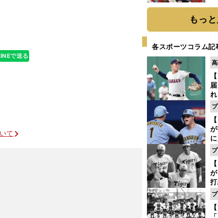
ね。その中で私
糧
は
もっと
各スポーツコラム記
LINEで送る
高
【
届
れ
巡
プ
ス
【
が
ついて
に
5
プ
な
【
が
打
ー
プ
球
62
の
【
っ
「