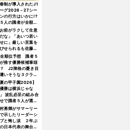
春制が導入されたJ1
ーグ2026－27シー
ンの行方はいかに!?
５人の識者が全順位
大胆予想
お前がラクして生意
だな」「あいつ若い
せに」厳しい言葉を
びせられるも佐藤慎
郎が貫いた誇りとフ
1全順位予想 識者５
ンへの思い
が推す優勝候補筆頭
？ J2降格の憂き目
遭いそうな３クラブ
は？
夏の甲子園2026】
優勝は横浜じゃな
」 波乱必至の組み合
せで識者５人が選ん
優勝校はここだ！
村勇輝がサマーリー
で示したリーダーシ
プと悔し涙 ２年ぶ
の日本代表の舞台を