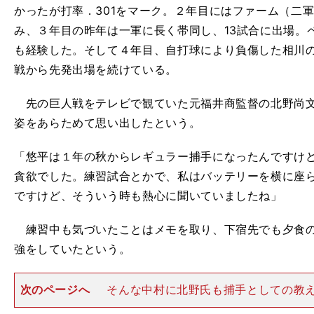
かったが打率．301をマーク。２年目にはファーム（二
み、３年目の昨年は一軍に長く帯同し、13試合に出場。
も経験した。そして４年目、自打球により負傷した相川の代
戦から先発出場を続けている。
先の巨人戦をテレビで観ていた元福井商監督の北野尚文
姿をあらためて思い出したという。
「悠平は１年の秋からレギュラー捕手になったんですけ
貪欲でした。練習試合とかで、私はバッテリーを横に座
ですけど、そういう時も熱心に聞いていましたね」
練習中も気づいたことはメモを取り、下宿先でも夕食の
強をしていたという。
次のページへ
そんな中村に北野氏も捕手としての教
いたが、そのひとつが「第六感を磨け」というものだっ