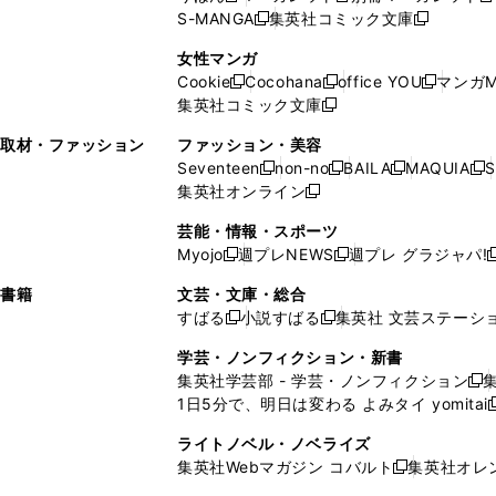
ウ
ィ
ウ
ウ
で
で
ウ
S-MANGA
集英社コミック文庫
し
新
し
新
ィ
ン
ィ
で
開
開
で
い
し
い
し
ン
ド
ン
女性マンガ
開
く
く
開
ウ
い
ウ
い
ド
ウ
ド
Cookie
Cocohana
office YOU
マンガM
く
く
新
新
新
ィ
ウ
ィ
ウ
ウ
で
ウ
集英社コミック文庫
し
新
し
し
ン
ィ
ン
ィ
で
開
で
い
し
い
い
ド
ン
ド
ン
取材・ファッション
ファッション・美容
開
く
開
ウ
い
ウ
ウ
ウ
ド
ウ
ド
Seventeen
non-no
BAILA
MAQUIA
S
く
く
新
新
新
新
ィ
ウ
ィ
ィ
で
ウ
で
ウ
集英社オンライン
し
新
し
し
し
ン
ィ
ン
ン
開
で
開
で
い
し
い
い
い
ド
ン
ド
ド
芸能・情報・スポーツ
く
開
く
開
ウ
い
ウ
ウ
ウ
ウ
ド
ウ
ウ
Myojo
週プレNEWS
週プレ グラジャパ!
く
く
新
新
新
ィ
ウ
ィ
ィ
ィ
で
ウ
で
で
し
し
ン
ィ
ン
ン
ン
書籍
文芸・文庫・総合
開
で
開
開
い
い
ド
ン
ド
ド
ド
すばる
小説すばる
集英社 文芸ステーシ
く
開
く
く
新
新
ウ
ウ
ウ
ド
ウ
ウ
ウ
く
し
し
ィ
ィ
学芸・ノンフィクション・新書
で
ウ
で
で
で
い
い
ン
ン
集英社学芸部 - 学芸・ノンフィクション
開
で
開
開
開
新
ウ
ウ
ド
ド
1日5分で、明日は変わる よみタイ yomitai
く
開
く
く
く
し
新
ィ
ィ
ウ
ウ
く
い
ン
ン
ライトノベル・ノベライズ
で
で
ウ
ド
ド
集英社Webマガジン コバルト
集英社オレ
開
開
新
ィ
ウ
ウ
く
く
し