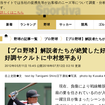
当サイトでは当社の提携先等がお客様のニーズ等について調査・分析し
web Sportiva (webスポルティーバ)
す。
詳しくはこちら
新着
ランキング
野球
サッカー
競馬
ゴル
we
野球の記事一覧
プロ野球
【プロ野球】解説者たち
b
ス
【プロ野球】解説者たちが絶賛した
ポ
ル
好調ヤクルトに中村悠平あり
テ
2012年05月11日 15:45 公開
2016年07月12日 02:10 更新
ィ
ー
バ
谷上史朗●文 text by Tanigami Shiro
日下康祐●写真 photo by Kusaka K
現在、負傷により戦線離脱
扇の要を任されているのが
一躍注目が集まったシーンが