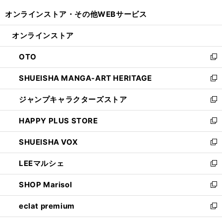
開
ウ
ウ
し
オンラインストア・
その他WEBサービス
く
で
ィ
い
開
ン
ウ
オンラインストア
く
ド
ィ
ウ
ン
OTO
で
ド
新
開
ウ
し
SHUEISHA MANGA-ART HERITAGE
く
で
い
新
開
ウ
し
ジャンプキャラクターズストア
く
ィ
い
新
ン
ウ
し
HAPPY PLUS STORE
ド
ィ
い
新
ウ
ン
ウ
し
SHUEISHA VOX
で
ド
ィ
い
新
開
ウ
ン
ウ
し
LEEマルシェ
く
で
ド
ィ
い
新
開
ウ
ン
ウ
し
SHOP Marisol
く
で
ド
ィ
い
新
開
ウ
ン
ウ
し
eclat premium
く
で
ド
ィ
い
新
開
ウ
ン
ウ
し