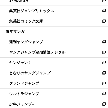
S-MANGA
く
で
ド
ィ
い
新
開
ウ
ン
ウ
し
集英社ジャンプリミックス
く
で
ド
ィ
い
新
開
ウ
ン
ウ
し
集英社コミック文庫
く
で
ド
ィ
い
新
開
ウ
ン
ウ
し
青年マンガ
く
で
ド
ィ
い
開
ウ
ン
ウ
週刊ヤングジャンプ
く
で
ド
ィ
新
開
ウ
ン
し
ヤングジャンプ定期購読デジタル
く
で
ド
い
新
開
ウ
ウ
し
ヤンジャン！
く
で
ィ
い
新
開
ン
ウ
し
となりのヤングジャンプ
く
ド
ィ
い
新
ウ
ン
ウ
し
グランドジャンプ
で
ド
ィ
い
新
開
ウ
ン
ウ
し
ウルトラジャンプ
く
で
ド
ィ
い
新
開
ウ
ン
ウ
し
少年ジャンプ+
く
で
ド
ィ
い
新