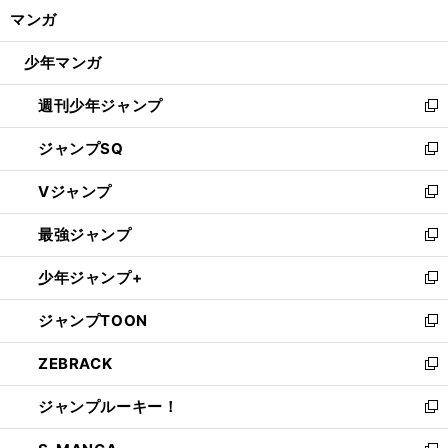
ン
く/
マンガ
ド
閉
ウ
じ
少年マンガ
で
る
開
週刊少年ジャンプ
く
新
し
ジャンプSQ
い
新
ウ
し
Vジャンプ
ィ
い
新
ン
ウ
し
最強ジャンプ
ド
ィ
い
新
ウ
ン
ウ
し
少年ジャンプ+
で
ド
ィ
い
新
開
ウ
ン
ウ
し
ジャンプTOON
く
で
ド
ィ
い
新
開
ウ
ン
ウ
し
ZEBRACK
く
で
ド
ィ
い
新
開
ウ
ン
ウ
し
ジャンプルーキー！
く
で
ド
ィ
い
新
開
ウ
ン
ウ
し