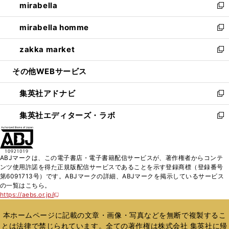
mirabella
く
で
ド
ィ
い
新
開
ウ
ン
ウ
し
mirabella homme
く
で
ド
ィ
い
新
開
ウ
ン
ウ
し
zakka market
く
で
ド
ィ
い
新
開
ウ
ン
ウ
し
その他WEBサービス
く
で
ド
ィ
い
開
ウ
ン
ウ
集英社アドナビ
く
で
ド
ィ
新
開
ウ
ン
し
集英社エディターズ・ラボ
く
で
ド
い
新
開
ウ
ウ
し
く
で
ィ
い
開
ン
ウ
ABJマークは、この電子書店・電子書籍配信サービスが、著作権者からコンテ
く
ド
ィ
ンツ使用許諾を得た正規版配信サービスであることを示す登録商標（登録番号
ウ
ン
第6091713号）です。ABJマークの詳細、ABJマークを掲示しているサービス
で
ド
の一覧はこちら。
開
ウ
https://aebs.or.jp/
新
く
で
し
い
開
本ホームページに記載の文章・画像・写真などを無断で複製するこ
ウ
く
とは法律で禁じられています。全ての著作権は株式会社 集英社に帰
ィ