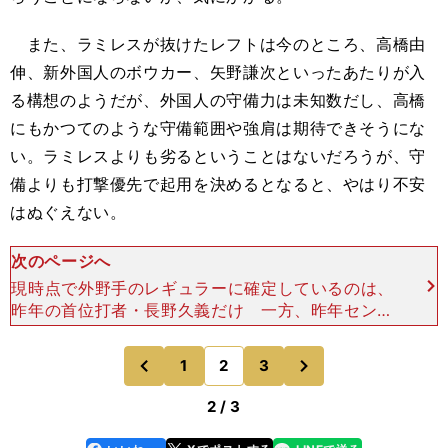
また、ラミレスが抜けたレフトは今のところ、高橋由
伸、新外国人のボウカー、矢野謙次といったあたりが入
る構想のようだが、外国人の守備力は未知数だし、高橋
にもかつてのような守備範囲や強肩は期待できそうにな
い。ラミレスよりも劣るということはないだろうが、守
備よりも打撃優先で起用を決めるとなると、やはり不安
はぬぐえない。
次のページへ
現時点で外野手のレギュラーに確定しているのは、
昨年の首位打者・長野久義だけ 一方、昨年センタ
ーでゴールデングラブ賞に輝いた長野久義が今年は
ライトに回る。俊足と強肩を最大限に生かしたいと
次
1
2
3
のページへ
のページへ
いうことで、原監
前
2 / 3
line
faceboo
x