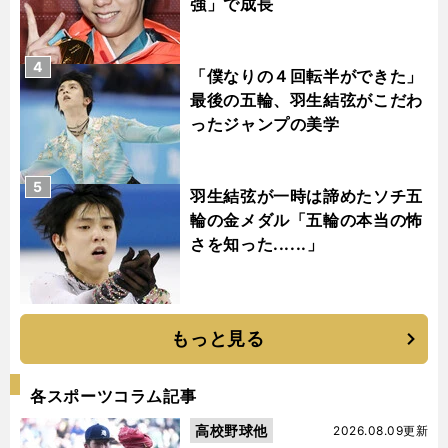
強」で成長
4
「僕なりの４回転半ができた」
最後の五輪、羽生結弦がこだわ
ったジャンプの美学
5
羽生結弦が一時は諦めたソチ五
輪の金メダル「五輪の本当の怖
さを知った......」
もっと見る
各スポーツコラム記事
高校野球他
2026.08.09更新