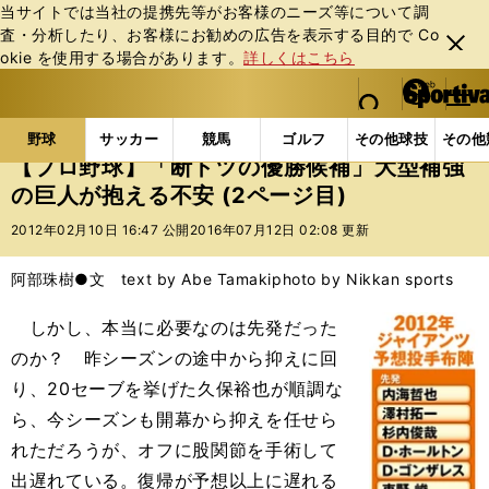
当サイトでは当社の提携先等がお客様のニーズ等について調
査・分析したり、お客様にお勧めの広告を表⽰する⽬的で Co
閉じ
okie を使⽤する場合があります。
詳しくはこちら
る
マイペ
web Sportiva (webスポルティーバ)
検索
メニュ
we
ー
野球の記事一覧
プロ野球
【プロ野球】「断トツの
b
ジ
野球
サッカー
競馬
ゴルフ
その他球技
その他
ス
【プロ野球】「断トツの優勝候補」大型補強
ポ
の巨人が抱える不安 (2ページ目)
ル
テ
2012年02月10日 16:47 公開
2016年07月12日 02:08 更新
ィ
ー
阿部珠樹●文 text by Abe Tamaki
photo by Nikkan sports
バ
しかし、本当に必要なのは先発だった
のか？ 昨シーズンの途中から抑えに回
り、20セーブを挙げた久保裕也が順調な
ら、今シーズンも開幕から抑えを任せら
れただろうが、オフに股関節を手術して
出遅れている。復帰が予想以上に遅れる