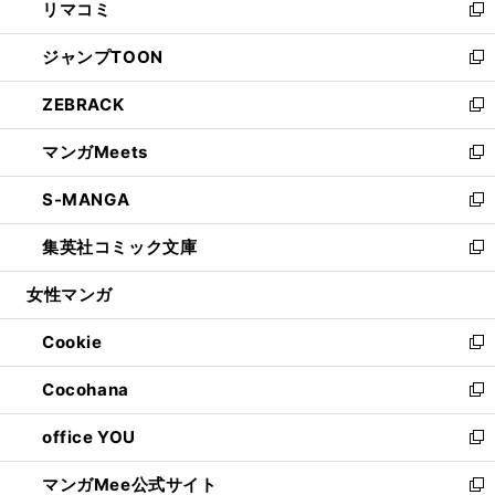
リマコミ
で
ド
ィ
い
新
開
ウ
ン
ウ
し
ジャンプTOON
く
で
ド
ィ
い
新
開
ウ
ン
ウ
し
ZEBRACK
く
で
ド
ィ
い
新
開
ウ
ン
ウ
し
マンガMeets
く
で
ド
ィ
い
新
開
ウ
ン
ウ
し
S-MANGA
く
で
ド
ィ
い
新
開
ウ
ン
ウ
し
集英社コミック文庫
く
で
ド
ィ
い
新
開
ウ
ン
ウ
し
女性マンガ
く
で
ド
ィ
い
開
ウ
ン
ウ
Cookie
く
で
ド
ィ
新
開
ウ
ン
し
Cocohana
く
で
ド
い
新
開
ウ
ウ
し
office YOU
く
で
ィ
い
新
開
ン
ウ
し
マンガMee公式サイト
く
ド
ィ
い
新