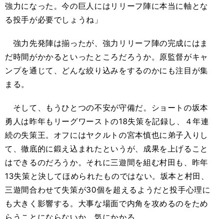
強力になった。今の巨人にはリリーフ陣に本当に軸とな
る投手が必要でしょうね」
強力先発陣は揃ったが、強力リリーフ陣の完成にはま
だ時間がかかるといったところだろうか。原監督がキャ
ンプを通じて、どんな絞り込みをするのかにも注目が集
まる。
そして、もうひとつの不安が守備だ。ショートの坂本
勇人は昨年もリーグワーストの18失策を記録し、４年連
続の失策王。オフにはヤクルトの宮本慎也に弟子入りし
て、徹底的に鍛え込まれたというが、成果を上げること
はできるのだろうか。それに三遊間を組む村田も、昨年
13失策と決してほめられたものではない。坂本と村田、
三遊間合わせて失策が30個を超えるようだと投手心理に
も大きく影響する。大事な場面で内角を攻めるのをため
らうことにならないか、気にかかる。