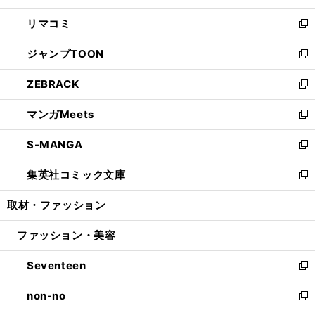
ウ
ン
ウ
し
リマコミ
で
ド
ィ
い
新
開
ウ
ン
ウ
し
ジャンプTOON
く
で
ド
ィ
い
新
開
ウ
ン
ウ
し
ZEBRACK
く
で
ド
ィ
い
新
開
ウ
ン
ウ
し
マンガMeets
く
で
ド
ィ
い
新
開
ウ
ン
ウ
し
S-MANGA
く
で
ド
ィ
い
新
開
ウ
ン
ウ
し
集英社コミック文庫
く
で
ド
ィ
い
新
開
ウ
ン
ウ
し
取材・ファッション
く
で
ド
ィ
い
開
ウ
ン
ウ
ファッション・美容
く
で
ド
ィ
開
ウ
ン
Seventeen
く
で
ド
新
開
ウ
し
non-no
く
で
い
新
開
ウ
し