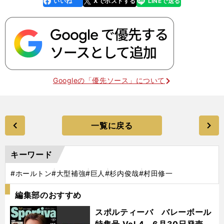
いいね
Xでポストする
LINEで送る
k
Googleの「優先ソース」について
一覧に戻る
キーワード
#ホールトン
#大型補強
#巨人
#杉内俊哉
#村田修一
編集部のおすすめ
スポルティーバ バレーボール
特集号 Vol.4 6月30日発売