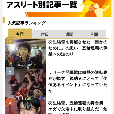
人気記事ランキング
今日
昨日
週間
月間
羽生結弦を覚醒させた「誰かの
1
ために」の思い 五輪連覇の偉
業への道のり
Ｊリーグ開幕戦は白熱の逆転劇
2
だが観客、視聴者にとって「価
値あるイベント」になっていた
か
羽生結弦、五輪連覇の舞台裏
3
ケガで欠場中に取り組んだ「勉