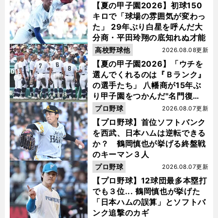
【夏の甲子園2026】初球150
キロで「球場の雰囲気が変わっ
た」 29年ぶり白星を呼んだ大
分商・平田玲翔の底知れぬ才能
高校野球他
2026.08.08更新
【夏の甲子園2026】「ウチを
選んでくれるのは『Ｂランク』
の選手たち」 八幡商が15年ぶ
り甲子園をつかんだ"名門復
活"の舞台裏
プロ野球
2026.08.07更新
【プロ野球】首位ソフトバンク
を西武、日本ハムは逆転できる
か？ 鶴岡慎也が挙げる終盤戦
のキーマン３人
プロ野球
2026.08.07更新
【プロ野球】12球団最多本塁打
でも３位... 鶴岡慎也が挙げた
「日本ハムの誤算」とソフトバ
ンク追撃のカギ