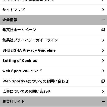
前
サイトマップ
へ
企業情報
開
く/
集英社ホームページ
新
閉
し
じ
集英社プライバシーガイドライン
い
る
ウ
SHUEISHA Privacy Guideline
ィ
ン
Setting of Cookies
ド
ウ
web Sportivaについて
で
開
Web Sportivaについてのお問い合わせ
く
新
し
広告についてのお問い合わせ
い
ウ
集英社サイト
ィ
開