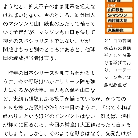
ようだと、抑え不在のまま開幕を迎えな
ければいけない。今のところ、新外国人
のマシソンと山口鉄也のふたりで補って
いく予定だが、マシソンも山口も決して
２年目の宮國
抑えのスペシャリストではない。だが、
椋丞も先発候
問題はもっと別のところにあると、他球
補として名乗
団の編成担当者は言う。
りを挙げてお
り、ローテー
「昨年の日本シリーズを見てもわかるよ
ション争いは
うに、今の野球はいかにリリーフ陣を強
激戦必至だ
力にするかが大事。巨人も久保や山口な
ど、実績も経験もある投手が揃っているが、かつてのＪ
ＦＫを擁した阪神や昨年の中日のように、『出てくれば
終わり』というほどのインパクトはない。例えば、澤村
が抑えに回るなら、今回の補強は大正解だったと言える
でしょう。しかし、そのような動きはなく、先発だけが