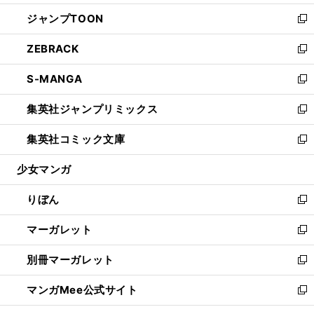
開
ウ
ン
ウ
し
ジャンプTOON
く
で
ド
ィ
い
新
開
ウ
ン
ウ
し
ZEBRACK
く
で
ド
ィ
い
新
開
ウ
ン
ウ
し
S-MANGA
く
で
ド
ィ
い
新
開
ウ
ン
ウ
し
集英社ジャンプリミックス
く
で
ド
ィ
い
新
開
ウ
ン
ウ
し
集英社コミック文庫
く
で
ド
ィ
い
新
開
ウ
ン
ウ
し
少女マンガ
く
で
ド
ィ
い
開
ウ
ン
ウ
りぼん
く
で
ド
ィ
新
開
ウ
ン
し
マーガレット
く
で
ド
い
新
開
ウ
ウ
し
別冊マーガレット
く
で
ィ
い
新
開
ン
ウ
し
マンガMee公式サイト
く
ド
ィ
い
新
ウ
ン
ウ
し