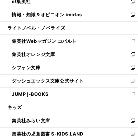
e!集英社
く
で
ド
ィ
い
新
開
ウ
ン
ウ
し
情報・知識＆オピニオン imidas
く
で
ド
ィ
い
新
開
ウ
ン
ウ
し
ライトノベル・ノベライズ
く
で
ド
ィ
い
開
ウ
ン
ウ
集英社Webマガジン コバルト
く
で
ド
ィ
新
開
ウ
ン
し
集英社オレンジ文庫
く
で
ド
い
新
開
ウ
ウ
し
シフォン文庫
く
で
ィ
い
新
開
ン
ウ
し
ダッシュエックス文庫公式サイト
く
ド
ィ
い
新
ウ
ン
ウ
し
JUMP j-BOOKS
で
ド
ィ
い
新
開
ウ
ン
ウ
し
キッズ
く
で
ド
ィ
い
開
ウ
ン
ウ
集英社みらい文庫
く
で
ド
ィ
新
開
ウ
ン
し
集英社の児童図書 S-KIDS.LAND
く
で
ド
い
新