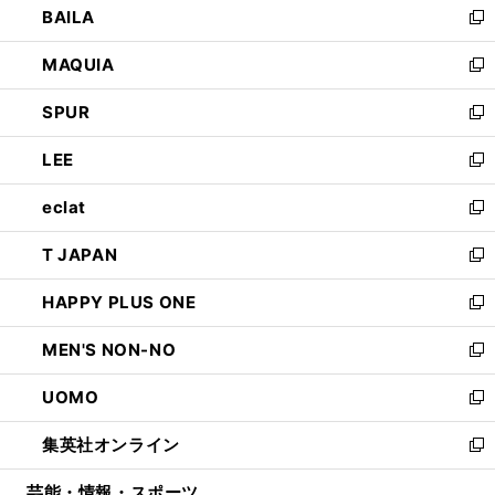
BAILA
く
ィ
い
新
ン
ウ
し
MAQUIA
ド
ィ
い
新
ウ
ン
ウ
し
SPUR
で
ド
ィ
い
新
開
ウ
ン
ウ
し
LEE
く
で
ド
ィ
い
新
開
ウ
ン
ウ
し
eclat
く
で
ド
ィ
い
新
開
ウ
ン
ウ
し
T JAPAN
く
で
ド
ィ
い
新
開
ウ
ン
ウ
し
HAPPY PLUS ONE
く
で
ド
ィ
い
新
開
ウ
ン
ウ
し
MEN'S NON-NO
く
で
ド
ィ
い
新
開
ウ
ン
ウ
し
UOMO
く
で
ド
ィ
い
新
開
ウ
ン
ウ
し
集英社オンライン
く
で
ド
ィ
い
新
開
ウ
ン
ウ
し
芸能・情報・スポーツ
く
で
ド
ィ