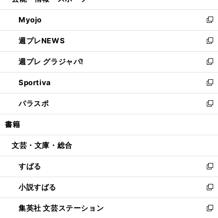
い
開
ウ
ン
ウ
Myojo
く
で
ド
ィ
新
開
ウ
ン
し
週プレNEWS
く
で
ド
い
新
開
ウ
ウ
し
週プレ グラジャパ!
く
で
ィ
い
新
開
ン
ウ
し
Sportiva
く
ド
ィ
い
新
ウ
ン
ウ
し
パラスポ
で
ド
ィ
い
新
開
ウ
ン
ウ
し
書籍
く
で
ド
ィ
い
開
ウ
ン
ウ
文芸・文庫・総合
く
で
ド
ィ
開
ウ
ン
すばる
く
で
ド
新
開
ウ
し
小説すばる
く
で
い
新
開
ウ
し
集英社 文芸ステーション
く
ィ
い
新