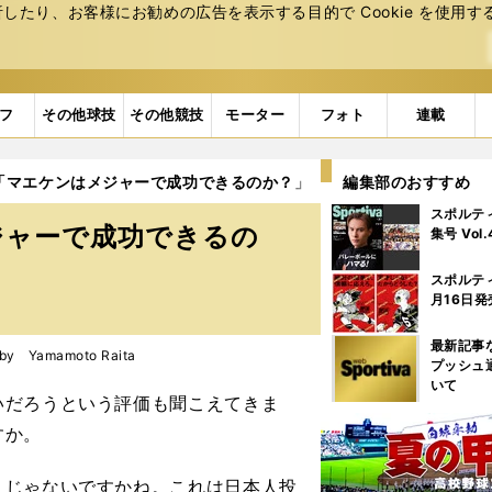
たり、お客様にお勧めの広告を表⽰する⽬的で Cookie を使⽤す
フ
その他球技
その他競技
モーター
フォト
連載
「マエケンはメジャーで成功できるのか？」
4ページ目
編集部のおすすめ
スポルテ
ジャーで成功できるの
集号 Vol
スポルテ
月16日発
最新記事
 Yamamoto Raita
プッシュ
いて
いだろうという評価も聞こえてきま
すか。
ュじゃないですかね。これは日本人投