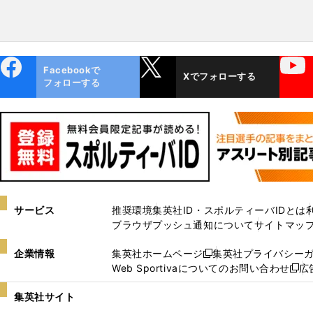
ebo
X
YouTube
Facebookで
Xでフォローする
ok
フォローする
サービス
推奨環境
集英社ID・スポルティーバIDとは
ブラウザプッシュ通知について
サイトマッ
企業情報
集英社ホームページ
集英社プライバシー
新
Web Sportivaについてのお問い合わせ
広
し
新
い
し
集英社サイト
ウ
い