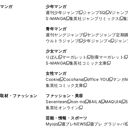
ィ
ウ
マンガ
少年マンガ
ン
ィ
週刊少年ジャンプ
ジャンプSQ
Vジャン
ド
ン
新
新
S-MANGA
集英社ジャンプリミックス
集
ウ
ド
新
し
し
新
で
ウ
し
い
い
し
青年マンガ
開
で
い
ウ
ウ
い
週刊ヤングジャンプ
ヤングジャンプ定期
新
く
開
ウ
ィ
ィ
ウ
ウルトラジャンプ
少年ジャンプ+
ジャン
新
し
新
く
ィ
ン
ン
ィ
し
い
し
ン
ド
ド
ン
少女マンガ
い
ウ
い
ド
ウ
ウ
ド
りぼん
マーガレット
別冊マーガレット
新
新
新
ウ
ィ
ウ
ウ
で
で
ウ
S-MANGA
集英社コミック文庫
し
新
し
新
ィ
ン
ィ
で
開
開
で
い
し
い
し
ン
ド
ン
女性マンガ
開
く
く
開
ウ
い
ウ
い
ド
ウ
ド
Cookie
Cocohana
office YOU
マンガM
く
く
新
新
新
ィ
ウ
ィ
ウ
ウ
で
ウ
集英社コミック文庫
し
新
し
し
ン
ィ
ン
ィ
で
開
で
い
し
い
い
ド
ン
ド
ン
取材・ファッション
ファッション・美容
開
く
開
ウ
い
ウ
ウ
ウ
ド
ウ
ド
Seventeen
non-no
BAILA
MAQUIA
S
く
く
新
新
新
新
ィ
ウ
ィ
ィ
で
ウ
で
ウ
集英社オンライン
し
新
し
し
し
ン
ィ
ン
ン
開
で
開
で
い
し
い
い
い
ド
ン
ド
ド
芸能・情報・スポーツ
く
開
く
開
ウ
い
ウ
ウ
ウ
ウ
ド
ウ
ウ
Myojo
週プレNEWS
週プレ グラジャパ!
く
く
新
新
新
ィ
ウ
ィ
ィ
ィ