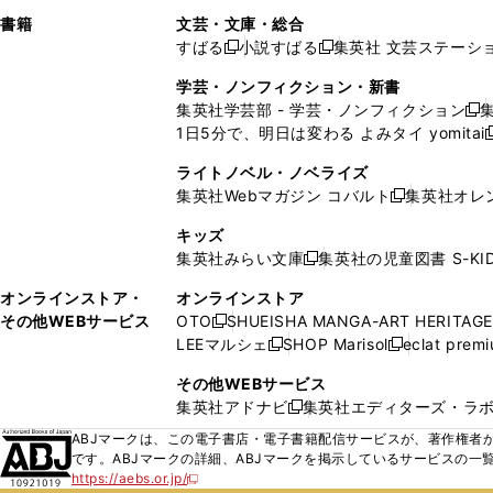
で
ウ
で
で
し
し
ン
ィ
ン
ン
ン
書籍
文芸・文庫・総合
開
で
開
開
い
い
ド
ン
ド
ド
ド
すばる
小説すばる
集英社 文芸ステーシ
く
開
く
く
新
新
ウ
ウ
ウ
ド
ウ
ウ
ウ
く
し
し
ィ
ィ
学芸・ノンフィクション・新書
で
ウ
で
で
で
い
い
ン
ン
集英社学芸部 - 学芸・ノンフィクション
開
で
開
開
開
新
ウ
ウ
ド
ド
1日5分で、明日は変わる よみタイ yomitai
く
開
く
く
く
し
新
ィ
ィ
ウ
ウ
く
い
ン
ン
ライトノベル・ノベライズ
で
で
ウ
ド
ド
集英社Webマガジン コバルト
集英社オレ
開
開
新
ィ
ウ
ウ
く
く
し
ン
キッズ
で
で
い
ド
集英社みらい文庫
集英社の児童図書 S-KID
開
開
新
ウ
ウ
く
く
し
ィ
オンラインストア・
オンラインストア
で
い
ン
その他WEBサービス
OTO
SHUEISHA MANGA-ART HERITAGE
開
新
ウ
ド
LEEマルシェ
SHOP Marisol
eclat prem
く
し
新
新
ィ
ウ
い
し
し
ン
その他WEBサービス
で
ウ
い
い
ド
集英社アドナビ
集英社エディターズ・ラ
開
新
ィ
ウ
ウ
ウ
く
し
ABJマークは、この電子書店・電子書籍配信サービスが、著作権者か
ン
ィ
ィ
で
い
です。ABJマークの詳細、ABJマークを掲示しているサービスの一
ド
ン
ン
開
https://aebs.or.jp/
ウ
新
ウ
ド
ド