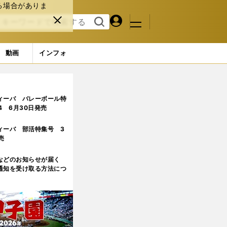
る場合がありま
マイペ
閉じ
検索
メニュ
ー
る
す
ジ
る
動画
インフォ
ィーバ バレーボール特
.4 6月30日発売
ィーバ 部活特集号 3
売
などのお知らせが届く
通知を受け取る方法につ