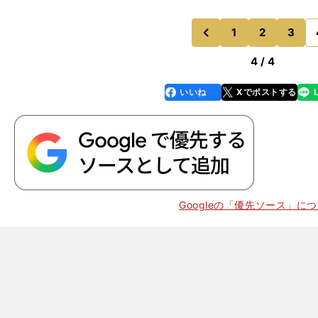
1
2
3
のページへ
前
4 / 4
いいね
Xでポストする
line
faceboo
x
k
Googleの「優先ソース」に