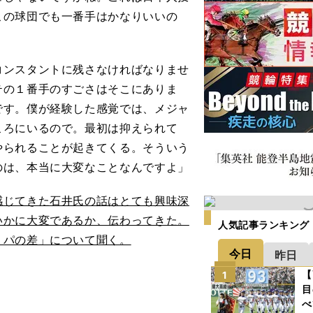
この球団でも一番手はかなりいいの
ンスタントに残さなければなりませ
テの１番手のすごさはそこにありま
です。僕が経験した感覚では、メジャ
ころにいるので。最初は抑えられて
やられることが起きてくる。そういう
のは、本当に大変なことなんですよ」
じてきた石井氏の話はとても興味深
いかに大変であるか、伝わってきた。
人気記事ランキング
・パの差」について聞く。
今日
昨日
【
1
目
べ