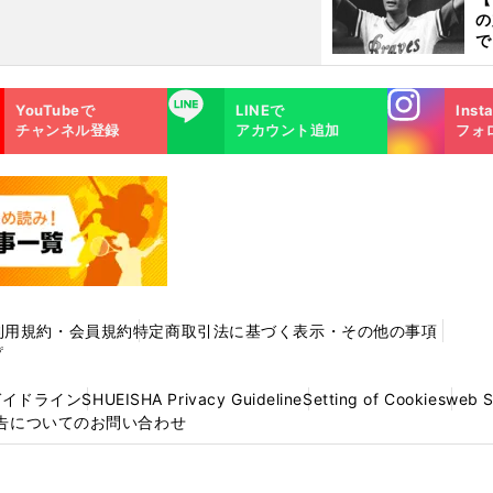
く
の
で
い
サ
Instagra
LINE
浩
YouTubeで
LINEで
Inst
m
チャンネル登録
アカウント追加
フォ
利用規約・会員規約
特定商取引法に基づく表示・その他の事項
プ
ガイドライン
SHUEISHA Privacy Guideline
Setting of Cookies
web 
告についてのお問い合わせ