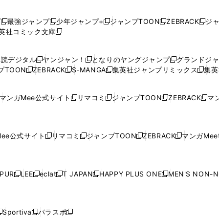
プ
最強ジャンプ
少年ジャンプ+
ジャンプTOON
ZEBRACK
ジ
新
新
新
新
新
英社コミック文庫
し
新
し
し
し
し
い
い
し
い
い
い
ウ
ウ
い
ウ
ウ
ウ
購読デジタル
ヤンジャン！
となりのヤングジャンプ
グランドジ
新
新
新
ィ
ィ
ウ
ィ
ィ
ィ
プTOON
ZEBRACK
S-MANGA
集英社ジャンプリミックス
集英
新
し
新
し
新
し
新
ン
ン
ィ
ン
ン
ン
し
い
し
い
し
い
し
ド
ド
ン
ド
ド
ド
い
ウ
い
ウ
い
ウ
い
ウ
ウ
ド
ウ
ウ
ウ
マンガMee公式サイト
リマコミ
ジャンプTOON
ZEBRACK
マン
新
新
新
新
ウ
ィ
ウ
ィ
ウ
ィ
ウ
で
で
ウ
で
で
で
し
し
し
し
し
ィ
ン
ィ
ン
ィ
ン
ィ
開
開
で
開
開
開
い
い
い
い
い
ン
ド
ン
ド
ン
ド
ン
く
く
開
く
く
く
ウ
ウ
ウ
ウ
ウ
ド
ウ
ド
ウ
ド
ウ
ド
ee公式サイト
リマコミ
ジャンプTOON
ZEBRACK
マンガMeet
く
新
新
新
新
ィ
ィ
ィ
ィ
ィ
ウ
で
ウ
で
ウ
で
ウ
し
し
し
し
ン
ン
ン
ン
ン
で
開
で
開
で
開
で
い
い
い
い
ド
ド
ド
ド
ド
開
く
開
く
開
く
開
ウ
ウ
ウ
ウ
ウ
ウ
ウ
ウ
ウ
PUR
LEE
eclat
T JAPAN
HAPPY PLUS ONE
MEN'S NON-
く
く
く
く
新
新
新
新
新
ィ
ィ
ィ
ィ
で
で
で
で
で
し
し
し
し
し
ン
ン
ン
ン
開
開
開
開
開
い
い
い
い
い
ド
ド
ド
ド
く
く
く
く
く
ウ
ウ
ウ
ウ
ウ
ウ
ウ
ウ
ウ
Sportiva
パラスポ
新
新
ィ
ィ
ィ
ィ
ィ