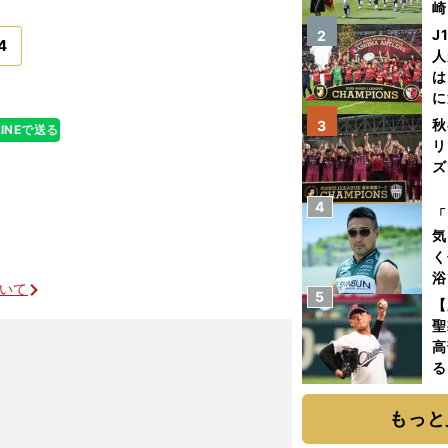
崎
「
J
2
4
て
人
は
に
と
秋
3
LINEで送る
リ
ズ
4
を
「
気
く
浴
ついて
5
太
【
ァ
聖
高
る
ト
く
もっと