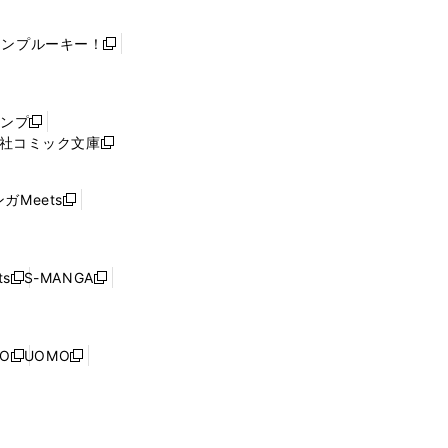
ャンプルーキー！
新
し
い
ウ
ャンプ
新
ィ
社コミック文庫
し
新
ン
い
し
ド
ウ
い
ウ
ガMeets
新
ィ
ウ
で
し
ン
ィ
開
い
ド
ン
く
ウ
ウ
ド
s
S-MANGA
新
新
ィ
で
ウ
し
し
ン
開
で
い
い
ド
く
開
ウ
ウ
ウ
NO
UOMO
く
新
新
ィ
ィ
で
し
し
ン
ン
開
い
い
ド
ド
く
ウ
ウ
ウ
ウ
ィ
ィ