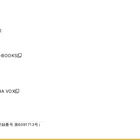
で
で
ン
ン
開
開
ド
ド
く
く
ウ
ウ
で
で
開
開
く
く
し
い
ウ
j-BOOKS
新
ィ
し
ン
い
ド
ウ
ウ
ィ
で
ン
HA VOX
開
新
ド
く
し
ウ
い
で
ウ
開
ィ
く
号 第6091713号）
ン
ド
ウ