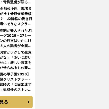
・青栁監督が語る
機動破壊」はこうし
1全順位予想 識者５
生まれた
が推す優勝候補筆頭
？ J2降格の憂き目
遭いそうな３クラブ
は？
春制が導入されたJ1
ーグ2026－27シー
ンの行方はいかに!?
５人の識者が全順位
大胆予想
お前がラクして生意
だな」「あいつ若い
せに」厳しい言葉を
びせられるも佐藤慎
郎が貫いた誇りとフ
夏の甲子園2026】
ンへの思い
隷クリストファー・
部陸の「２回加速す
」規格外のストレー
 それでもプロではな
大学進学を選ぶ理由
見る