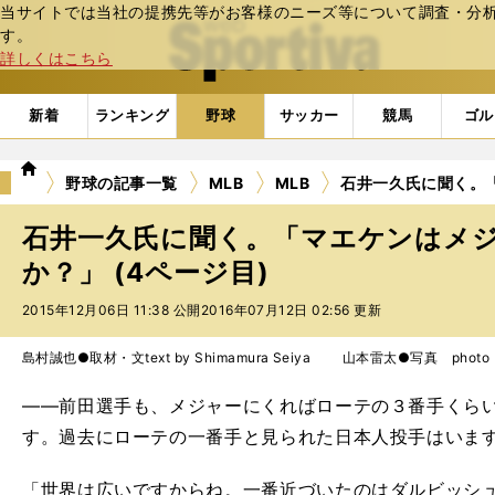
当サイトでは当社の提携先等がお客様のニーズ等について調査・分析し
web Sportiva (webスポルティーバ)
す。
詳しくはこちら
新着
ランキング
野球
サッカー
競馬
ゴル
we
野球の記事一覧
MLB
MLB
石井一久氏に聞く。
b
ス
石井一久氏に聞く。「マエケンはメ
ポ
ル
か？」 (4ページ目)
テ
2015年12月06日 11:38 公開
2016年07月12日 02:56 更新
ィ
ー
バ
島村誠也●取材・文text by Shimamura Seiya 山本雷太●写真 photo by
――前田選手も、メジャーにくればローテの３番手くら
す。過去にローテの一番手と見られた日本人投手はいま
「世界は広いですからね。一番近づいたのはダルビッシ