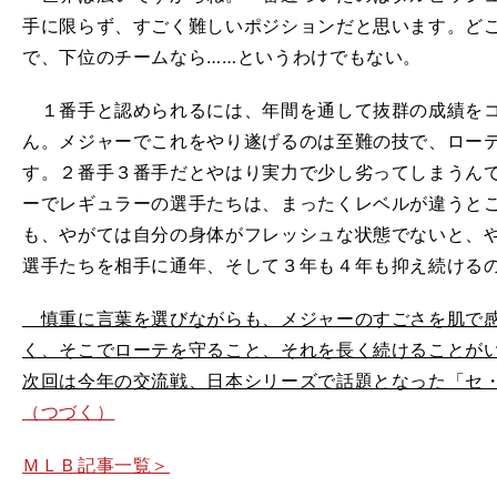
手に限らず、すごく難しいポジションだと思います。ど
で、下位のチームなら……というわけでもない。
１番手と認められるには、年間を通して抜群の成績をコ
ん。メジャーでこれをやり遂げるのは至難の技で、ロー
す。２番手３番手だとやはり実力で少し劣ってしまうん
ーでレギュラーの選手たちは、まったくレベルが違うと
も、やがては自分の身体がフレッシュな状態でないと、
選手たちを相手に通年、そして３年も４年も抑え続ける
慎重に言葉を選びながらも、メジャーのすごさを肌で感
く、そこでローテを守ること、それを長く続けることが
次回は今年の交流戦、日本シリーズで話題となった「セ
（つづく）
ＭＬＢ記事一覧＞