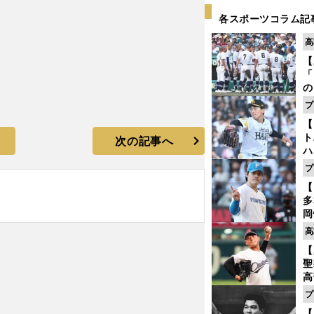
各スポーツコラム記
高
【
「
の
手
プ
年
【
だ
ト
次の記事へ
ハ
プ
盤
【
多
岡
ハ
高
バ
【
聖
高
る
プ
ト
【