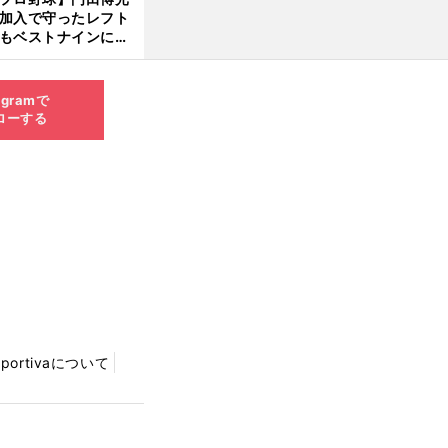
大学進学を選ぶ理由
加入で守ったレフト
もベストナインに輝
た石嶺和彦 「サッ
」という愛称は松永
美がきっかけ？
agramで
ローする
Sportivaについて