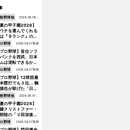
事
校野球他
2026.08.08更
夏の甲子園2026】
新
ウチを選んでくれる
は『Ｂランク』の選
たち」 八幡商が15
ロ野球
2026.08.07更新
ぶり甲子園をつかん
プロ野球】首位ソフ
"名門復活"の舞台裏
バンクを西武、日本
ムは逆転できるか？
鶴岡慎也が挙げる終
ロ野球
2026.08.07更新
戦のキーマン３人
前
、
プロ野球】12球団最
田健太を欲しがっているメジャー球団
それぞれのチーム事情
本塁打でも３位... 鶴
慎也が挙げた「日本
ムの誤算」とソフト
校野球他
2026.08.07更
ンク追撃のカギ
夏の甲子園2026】
新
隷クリストファー・
部陸の「２回加速す
」規格外のストレー
ロ野球
2026.08.07更新
 それでもプロではな
プロ野球】門田博光