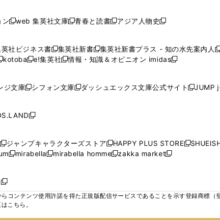
で
で
で
で
し
し
し
ン
ン
ン
ン
ン
開
開
開
開
い
い
い
ド
ド
ド
ド
ド
ョン
web 集英社文庫
青春と読書
アジア人物史
く
く
く
く
新
新
新
新
ウ
ウ
ウ
ウ
ウ
ウ
ウ
ウ
し
し
し
し
ィ
ィ
ィ
で
で
で
で
で
い
い
い
い
ン
ン
ン
集英社ビジネス書
集英社新書
集英社新書プラス - 知の水先案内人
開
開
開
開
開
新
新
新
ウ
ウ
ウ
ウ
ド
ド
ド
kotoba
e!集英社
情報・知識＆オピニオン imidas
く
く
く
く
く
新
し
新
し
新
ィ
ィ
ィ
ィ
ウ
ウ
ウ
し
し
い
し
い
し
ン
ン
ン
ン
で
で
で
い
い
ウ
い
ウ
い
ド
ド
ド
ド
ンジ文庫
シフォン文庫
ダッシュエックス文庫公式サイト
JUMP 
開
開
開
新
新
新
ウ
ウ
ィ
ウ
ィ
ウ
ウ
ウ
ウ
ウ
く
く
く
し
し
し
ィ
ィ
ン
ィ
ン
ィ
で
で
で
で
い
い
い
ン
ン
ド
ン
ド
ン
S.LAND
開
開
開
開
新
ウ
ウ
ウ
ド
ド
ウ
ド
ウ
ド
く
く
く
く
し
ィ
ィ
ィ
ウ
ウ
で
ウ
で
ウ
い
ン
ン
ン
ジャンプキャラクターズストア
HAPPY PLUS STORE
SHUEIS
で
で
開
で
開
で
新
新
新
ウ
ド
ド
ド
ium
mirabella
mirabella homme
zakka market
開
開
く
開
く
開
し
新
新
新
し
新
し
ィ
ウ
ウ
ウ
く
く
く
く
い
し
し
い
し
し
い
ン
で
で
で
ウ
い
い
ウ
い
い
ウ
ド
ボ
開
開
開
新
ィ
ウ
ウ
ィ
ウ
ウ
ィ
ウ
く
く
く
し
らコンテンツ使用許諾を得た正規版配信サービスであることを示す登録商標（登録番
ン
ィ
ィ
ン
ィ
ィ
ン
で
い
覧はこちら。
ド
ン
ン
ド
ン
ン
ド
開
ウ
ウ
ド
ド
ウ
ド
ド
ウ