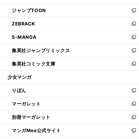
開
ウ
ン
ウ
し
ジャンプTOON
く
で
ド
ィ
い
新
開
ウ
ン
ウ
し
ZEBRACK
く
で
ド
ィ
い
新
開
ウ
ン
ウ
し
S-MANGA
く
で
ド
ィ
い
新
開
ウ
ン
ウ
し
集英社ジャンプリミックス
く
で
ド
ィ
い
新
開
ウ
ン
ウ
し
集英社コミック文庫
く
で
ド
ィ
い
新
開
ウ
ン
ウ
し
少女マンガ
く
で
ド
ィ
い
開
ウ
ン
ウ
りぼん
く
で
ド
ィ
新
開
ウ
ン
し
マーガレット
く
で
ド
い
新
開
ウ
ウ
し
別冊マーガレット
く
で
ィ
い
新
開
ン
ウ
し
マンガMee公式サイト
く
ド
ィ
い
新
ウ
ン
ウ
し