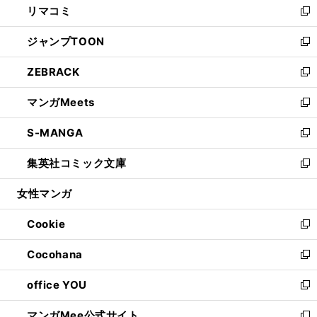
リマコミ
で
ド
ィ
い
新
開
ウ
ン
ウ
し
ジャンプTOON
く
で
ド
ィ
い
新
開
ウ
ン
ウ
し
ZEBRACK
く
で
ド
ィ
い
新
開
ウ
ン
ウ
し
マンガMeets
く
で
ド
ィ
い
新
開
ウ
ン
ウ
し
S-MANGA
く
で
ド
ィ
い
新
開
ウ
ン
ウ
し
集英社コミック文庫
く
で
ド
ィ
い
新
開
ウ
ン
ウ
し
女性マンガ
く
で
ド
ィ
い
開
ウ
ン
ウ
Cookie
く
で
ド
ィ
新
開
ウ
ン
し
Cocohana
く
で
ド
い
新
開
ウ
ウ
し
office YOU
く
で
ィ
い
新
開
ン
ウ
し
マンガMee公式サイト
く
ド
ィ