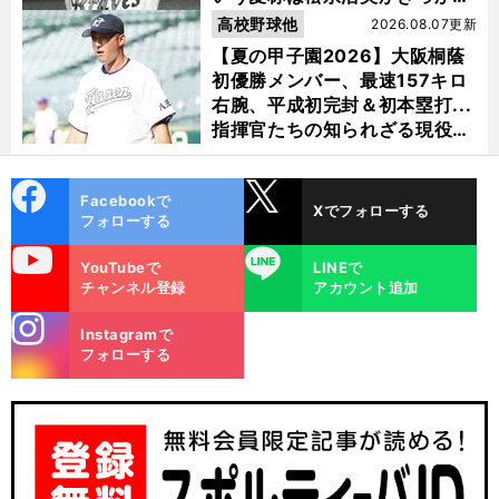
け？
高校野球他
2026.08.07更新
【夏の甲子園2026】大阪桐蔭
初優勝メンバー、最速157キロ
右腕、平成初完封＆初本塁打...
指揮官たちの知られざる現役時
代
cebo
X
Facebookで
Xでフォローする
ok
フォローする
uTube
LINE
YouTubeで
LINEで
チャンネル登録
アカウント追加
stagra
Instagramで
m
フォローする