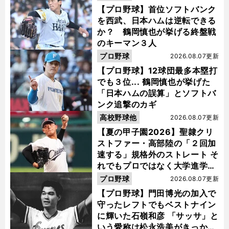
【プロ野球】首位ソフトバンク
を西武、日本ハムは逆転できる
か？ 鶴岡慎也が挙げる終盤戦
のキーマン３人
プロ野球
2026.08.07更新
【プロ野球】12球団最多本塁打
でも３位... 鶴岡慎也が挙げた
「日本ハムの誤算」とソフトバ
ンク追撃のカギ
高校野球他
2026.08.07更新
【夏の甲子園2026】聖隷クリ
ストファー・高部陸の「２回加
速する」規格外のストレート そ
れでもプロではなく大学進学を
選ぶ理由
プロ野球
2026.08.07更新
【プロ野球】門田博光の加入で
守ったレフトでもベストナイン
に輝いた石嶺和彦 「サッサ」と
いう愛称は松永浩美がきっか