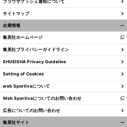
ブラウザプッシュ通知について
前
サイトマップ
へ
企業情報
開
く/
集英社ホームページ
新
閉
し
じ
集英社プライバシーガイドライン
い
る
ウ
SHUEISHA Privacy Guideline
ィ
ン
Setting of Cookies
ド
ウ
web Sportivaについて
で
開
Web Sportivaについてのお問い合わせ
く
新
し
広告についてのお問い合わせ
い
ウ
集英社サイト
ィ
開