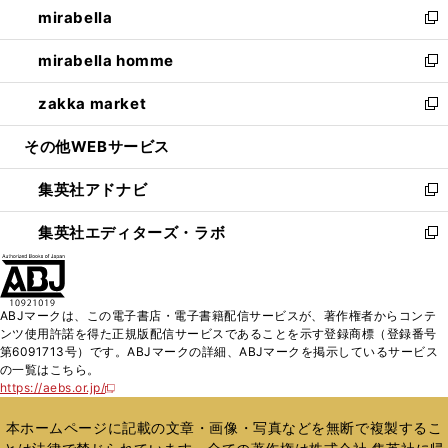
mirabella
く
で
ド
ィ
い
新
開
ウ
ン
ウ
し
mirabella homme
く
で
ド
ィ
い
新
開
ウ
ン
ウ
し
zakka market
く
で
ド
ィ
い
新
開
ウ
ン
ウ
し
その他WEBサービス
く
で
ド
ィ
い
開
ウ
ン
ウ
集英社アドナビ
く
で
ド
ィ
新
開
ウ
ン
し
集英社エディターズ・ラボ
く
で
ド
い
新
開
ウ
ウ
し
く
で
ィ
い
開
ン
ウ
ABJマークは、この電子書店・電子書籍配信サービスが、著作権者からコンテ
く
ド
ィ
ンツ使用許諾を得た正規版配信サービスであることを示す登録商標（登録番号
ウ
ン
第6091713号）です。ABJマークの詳細、ABJマークを掲示しているサービス
で
ド
の一覧はこちら。
開
ウ
https://aebs.or.jp/
新
く
で
し
い
開
本ホームページに記載の文章・画像・写真などを無断で複製するこ
ウ
く