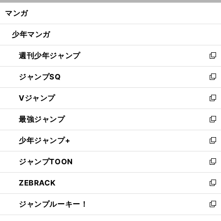
ン
く/
マンガ
ド
閉
ウ
じ
少年マンガ
で
る
開
週刊少年ジャンプ
く
新
し
ジャンプSQ
い
新
ウ
し
Vジャンプ
ィ
い
新
ン
ウ
し
最強ジャンプ
ド
ィ
い
新
ウ
ン
ウ
し
少年ジャンプ+
で
ド
ィ
い
新
開
ウ
ン
ウ
し
ジャンプTOON
く
で
ド
ィ
い
新
開
ウ
ン
ウ
し
ZEBRACK
く
で
ド
ィ
い
新
開
ウ
ン
ウ
し
ジャンプルーキー！
く
で
ド
ィ
い
新
開
ウ
ン
ウ
し