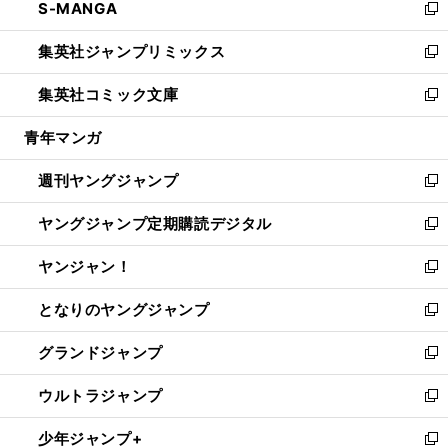
S-MANGA
く
で
ド
ィ
い
新
開
ウ
ン
ウ
し
集英社ジャンプリミックス
く
で
ド
ィ
い
新
開
ウ
ン
ウ
し
集英社コミック文庫
く
で
ド
ィ
い
新
開
ウ
ン
ウ
し
青年マンガ
く
で
ド
ィ
い
開
ウ
ン
ウ
週刊ヤングジャンプ
く
で
ド
ィ
新
開
ウ
ン
し
ヤングジャンプ定期購読デジタル
く
で
ド
い
新
開
ウ
ウ
し
ヤンジャン！
く
で
ィ
い
新
開
ン
ウ
し
となりのヤングジャンプ
く
ド
ィ
い
新
ウ
ン
ウ
し
グランドジャンプ
で
ド
ィ
い
新
開
ウ
ン
ウ
し
ウルトラジャンプ
く
で
ド
ィ
い
新
開
ウ
ン
ウ
し
少年ジャンプ+
く
で
ド
ィ
い
新