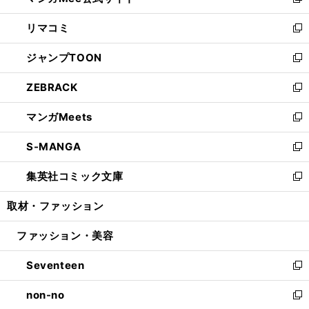
い
新
ウ
ン
ウ
し
リマコミ
で
ド
ィ
い
新
開
ウ
ン
ウ
し
ジャンプTOON
く
で
ド
ィ
い
新
開
ウ
ン
ウ
し
ZEBRACK
く
で
ド
ィ
い
新
開
ウ
ン
ウ
し
マンガMeets
く
で
ド
ィ
い
新
開
ウ
ン
ウ
し
S-MANGA
く
で
ド
ィ
い
新
開
ウ
ン
ウ
し
集英社コミック文庫
く
で
ド
ィ
い
新
開
ウ
ン
ウ
し
取材・ファッション
く
で
ド
ィ
い
開
ウ
ン
ウ
ファッション・美容
く
で
ド
ィ
開
ウ
ン
Seventeen
く
で
ド
新
開
ウ
し
non-no
く
で
い
新