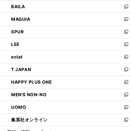
開
ウ
し
BAILA
く
ィ
い
新
ン
ウ
し
MAQUIA
ド
ィ
い
新
ウ
ン
ウ
し
SPUR
で
ド
ィ
い
新
開
ウ
ン
ウ
し
LEE
く
で
ド
ィ
い
新
開
ウ
ン
ウ
し
eclat
く
で
ド
ィ
い
新
開
ウ
ン
ウ
し
T JAPAN
く
で
ド
ィ
い
新
開
ウ
ン
ウ
し
HAPPY PLUS ONE
く
で
ド
ィ
い
新
開
ウ
ン
ウ
し
MEN'S NON-NO
く
で
ド
ィ
い
新
開
ウ
ン
ウ
し
UOMO
く
で
ド
ィ
い
新
開
ウ
ン
ウ
し
集英社オンライン
く
で
ド
ィ
い
新
開
ウ
ン
ウ
し