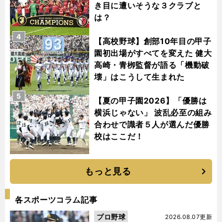
き目に遭いそうな３クラブと
は？
4
【高校野球】創部10年目の甲子
園初出場がすべてを変えた 健大
高崎・青栁監督が語る「機動破
壊」はこうして生まれた
5
【夏の甲子園2026】「優勝は
横浜じゃない」 波乱必至の組み
合わせで識者５人が選んだ優勝
校はここだ！
もっと見る
各スポーツコラム記事
プロ野球
2026.08.07更新