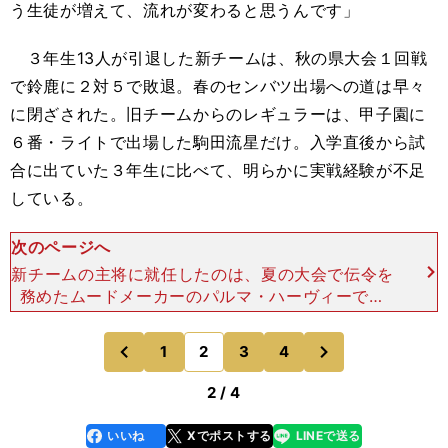
う生徒が増えて、流れが変わると思うんです」
３年生
13
人が引退した新チームは、秋の県大会１回戦
で鈴鹿に２対５で敗退。春のセンバツ出場への道は早々
に閉ざされた。旧チームからのレギュラーは、甲子園に
６番・ライトで出場した駒田流星だけ。入学直後から試
合に出ていた３年生に比べて、明らかに実戦経験が不足
している。
次のページへ
新チームの主将に就任したのは、夏の大会で伝令を
務めたムードメーカーのパルマ・ハーヴィーであ
る。パルマは両親がフィリピン人で、小学４年時に
来日した。とはいえ現在は日本語を流暢に話し、思
次
1
2
3
4
のページへ
のページへ
考力も高い。「今
前
2 / 4
いいね
Xでポストする
LINEで送る
line
faceboo
x
k