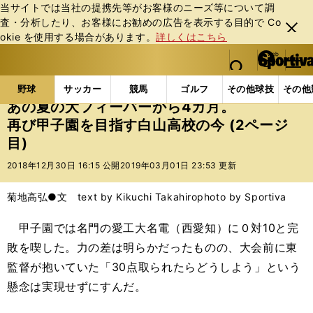
当サイトでは当社の提携先等がお客様のニーズ等について調
査・分析したり、お客様にお勧めの広告を表⽰する⽬的で Co
閉じ
okie を使⽤する場合があります。
詳しくはこちら
る
マイペ
web Sportiva (webスポルティーバ)
検索
メニュ
we
ー
野球の記事一覧
高校野球他
あの夏の大フィーバー
b
ジ
野球
サッカー
競馬
ゴルフ
その他球技
その他
ス
あの夏の大フィーバーから4カ月。
ポ
再び甲子園を目指す白山高校の今 (2ページ
ル
目)
テ
ィ
2018年12月30日 16:15 公開
2019年03月01日 23:53 更新
ー
バ
菊地高弘●文 text by Kikuchi Takahiro
photo by Sportiva
甲子園では名門の愛工大名電（西愛知）に０対
10
と完
敗を喫した。力の差は明らかだったものの、大会前に東
監督が抱いていた「
30
点取られたらどうしよう」という
懸念は実現せずにすんだ。