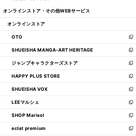
開
ウ
ウ
し
オンラインストア・
その他WEBサービス
く
で
ィ
い
開
ン
ウ
オンラインストア
く
ド
ィ
ウ
ン
OTO
で
ド
新
開
ウ
し
SHUEISHA MANGA-ART HERITAGE
く
で
い
新
開
ウ
し
ジャンプキャラクターズストア
く
ィ
い
新
ン
ウ
し
HAPPY PLUS STORE
ド
ィ
い
新
ウ
ン
ウ
し
SHUEISHA VOX
で
ド
ィ
い
新
開
ウ
ン
ウ
し
LEEマルシェ
く
で
ド
ィ
い
新
開
ウ
ン
ウ
し
SHOP Marisol
く
で
ド
ィ
い
新
開
ウ
ン
ウ
し
eclat premium
く
で
ド
ィ
い
新
開
ウ
ン
ウ
し