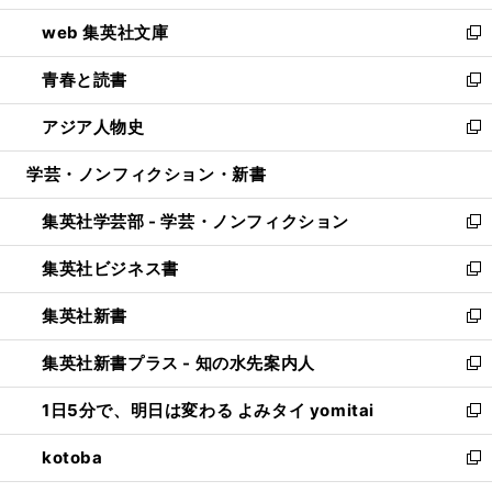
ン
ウ
し
web 集英社文庫
ド
ィ
い
新
ウ
ン
ウ
し
青春と読書
で
ド
ィ
い
新
開
ウ
ン
ウ
し
アジア人物史
く
で
ド
ィ
い
新
開
ウ
ン
ウ
し
学芸・ノンフィクション・新書
く
で
ド
ィ
い
開
ウ
ン
ウ
集英社学芸部 - 学芸・ノンフィクション
く
で
ド
ィ
新
開
ウ
ン
し
集英社ビジネス書
く
で
ド
い
新
開
ウ
ウ
し
集英社新書
く
で
ィ
い
新
開
ン
ウ
し
集英社新書プラス - 知の水先案内人
く
ド
ィ
い
新
ウ
ン
ウ
し
1日5分で、明日は変わる よみタイ yomitai
で
ド
ィ
い
新
開
ウ
ン
ウ
し
kotoba
く
で
ド
ィ
い
新
開
ウ
ン
ウ
し