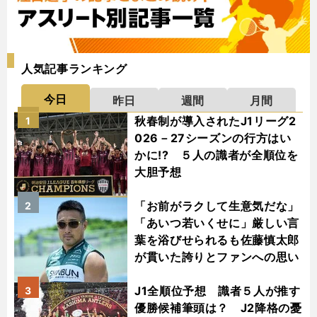
人気記事ランキング
今日
昨日
週間
月間
秋春制が導入されたJ1リーグ2
1
026－27シーズンの行方はい
かに!? ５人の識者が全順位を
大胆予想
「お前がラクして生意気だな」
2
「あいつ若いくせに」厳しい言
葉を浴びせられるも佐藤慎太郎
が貫いた誇りとファンへの思い
J1全順位予想 識者５人が推す
3
優勝候補筆頭は？ J2降格の憂