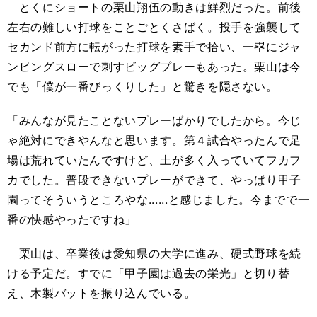
とくにショートの栗山翔伍の動きは鮮烈だった。前後
左右の難しい打球をことごとくさばく。投手を強襲して
セカンド前方に転がった打球を素手で拾い、一塁にジャ
ンピングスローで刺すビッグプレーもあった。栗山は今
でも「僕が一番びっくりした」と驚きを隠さない。
「みんなが見たことないプレーばかりでしたから。今じ
ゃ絶対にできやんなと思います。第４試合やったんで足
場は荒れていたんですけど、土が多く入っていてフカフ
カでした。普段できないプレーができて、やっぱり甲子
園ってそういうところやな......と感じました。今までで一
番の快感やったですね」
栗山は、卒業後は愛知県の大学に進み、硬式野球を続
ける予定だ。すでに「甲子園は過去の栄光」と切り替
え、木製バットを振り込んでいる。