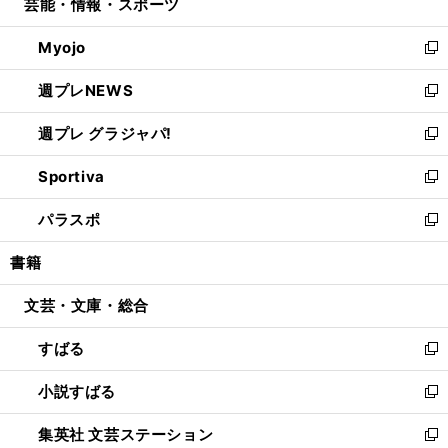
芸能・情報・スポーツ
く
で
ド
ィ
い
開
ウ
ン
ウ
Myojo
く
で
ド
ィ
新
開
ウ
ン
し
週プレNEWS
く
で
ド
い
新
開
ウ
ウ
し
週プレ グラジャパ!
く
で
ィ
い
新
開
ン
ウ
し
Sportiva
く
ド
ィ
い
新
ウ
ン
ウ
し
パラスポ
で
ド
ィ
い
新
開
ウ
ン
ウ
し
書籍
く
で
ド
ィ
い
開
ウ
ン
ウ
文芸・文庫・総合
く
で
ド
ィ
開
ウ
ン
すばる
く
で
ド
新
開
ウ
し
小説すばる
く
で
い
新
開
ウ
し
集英社 文芸ステーション
く
ィ
い
新