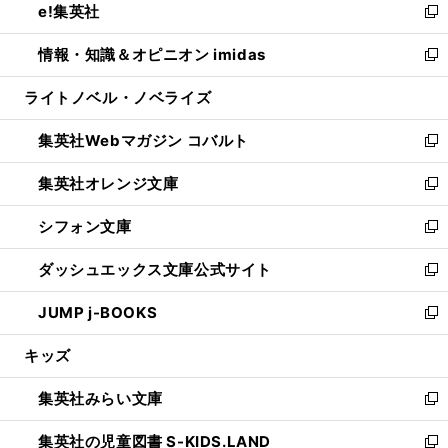
e!集英社
く
で
ド
ィ
い
新
開
ウ
ン
ウ
し
情報・知識＆オピニオン imidas
く
で
ド
ィ
い
新
開
ウ
ン
ウ
し
ライトノベル・ノベライズ
く
で
ド
ィ
い
開
ウ
ン
ウ
集英社Webマガジン コバルト
く
で
ド
ィ
新
開
ウ
ン
し
集英社オレンジ文庫
く
で
ド
い
新
開
ウ
ウ
し
シフォン文庫
く
で
ィ
い
新
開
ン
ウ
し
ダッシュエックス文庫公式サイト
く
ド
ィ
い
新
ウ
ン
ウ
し
JUMP j-BOOKS
で
ド
ィ
い
新
開
ウ
ン
ウ
し
キッズ
く
で
ド
ィ
い
開
ウ
ン
ウ
集英社みらい文庫
く
で
ド
ィ
新
開
ウ
ン
し
集英社の児童図書 S-KIDS.LAND
く
で
ド
い
新