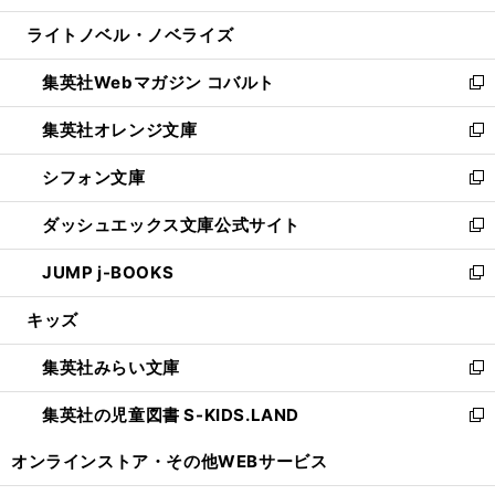
開
ウ
ン
ウ
し
ライトノベル・ノベライズ
く
で
ド
ィ
い
開
ウ
ン
ウ
集英社Webマガジン コバルト
く
で
ド
ィ
新
開
ウ
ン
し
集英社オレンジ文庫
く
で
ド
い
新
開
ウ
ウ
し
シフォン文庫
く
で
ィ
い
新
開
ン
ウ
し
ダッシュエックス文庫公式サイト
く
ド
ィ
い
新
ウ
ン
ウ
し
JUMP j-BOOKS
で
ド
ィ
い
新
開
ウ
ン
ウ
し
キッズ
く
で
ド
ィ
い
開
ウ
ン
ウ
集英社みらい文庫
く
で
ド
ィ
新
開
ウ
ン
し
集英社の児童図書 S-KIDS.LAND
く
で
ド
い
新
開
ウ
ウ
し
オンラインストア・
その他WEBサービス
く
で
ィ
い
開
ン
ウ