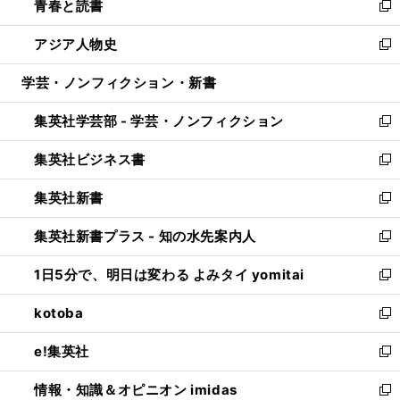
青春と読書
で
ド
ィ
い
新
開
ウ
ン
ウ
し
アジア人物史
く
で
ド
ィ
い
新
開
ウ
ン
ウ
し
学芸・ノンフィクション・新書
く
で
ド
ィ
い
開
ウ
ン
ウ
集英社学芸部 - 学芸・ノンフィクション
く
で
ド
ィ
新
開
ウ
ン
し
集英社ビジネス書
く
で
ド
い
新
開
ウ
ウ
し
集英社新書
く
で
ィ
い
新
開
ン
ウ
し
集英社新書プラス - 知の水先案内人
く
ド
ィ
い
新
ウ
ン
ウ
し
1日5分で、明日は変わる よみタイ yomitai
で
ド
ィ
い
新
開
ウ
ン
ウ
し
kotoba
く
で
ド
ィ
い
新
開
ウ
ン
ウ
し
e!集英社
く
で
ド
ィ
い
新
開
ウ
ン
ウ
し
情報・知識＆オピニオン imidas
く
で
ド
ィ
い
新