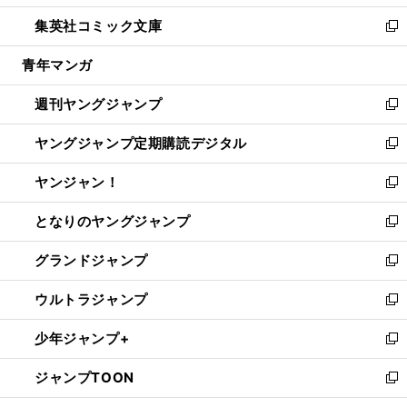
開
ウ
ン
ウ
し
集英社コミック文庫
く
で
ド
ィ
い
新
開
ウ
ン
ウ
し
青年マンガ
く
で
ド
ィ
い
開
ウ
ン
ウ
週刊ヤングジャンプ
く
で
ド
ィ
新
開
ウ
ン
し
ヤングジャンプ定期購読デジタル
く
で
ド
い
新
開
ウ
ウ
し
ヤンジャン！
く
で
ィ
い
新
開
ン
ウ
し
となりのヤングジャンプ
く
ド
ィ
い
新
ウ
ン
ウ
し
グランドジャンプ
で
ド
ィ
い
新
開
ウ
ン
ウ
し
ウルトラジャンプ
く
で
ド
ィ
い
新
開
ウ
ン
ウ
し
少年ジャンプ+
く
で
ド
ィ
い
新
開
ウ
ン
ウ
し
ジャンプTOON
く
で
ド
ィ
い
新
開
ウ
ン
ウ
し