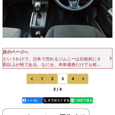
次のページへ
というわけで、日本で売れるジムニーは伝統的に９
割以上が軽である。なにせ、本体価格だけでも軽ジ
ムニーのほうが18万円近くも安く、購入時にかか
る諸経費が10万円前後もちがってくるケースもあ
次
1
2
3
4
のページへ
のページへ
る。また、買った
前
3 / 4
いいね
Xでポストする
LINEで送る
line
faceboo
x
k