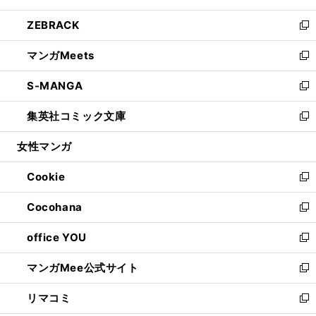
開
ウ
ン
ウ
し
ZEBRACK
く
で
ド
ィ
い
新
開
ウ
ン
ウ
し
マンガMeets
く
で
ド
ィ
い
新
開
ウ
ン
ウ
し
S-MANGA
く
で
ド
ィ
い
新
開
ウ
ン
ウ
し
集英社コミック文庫
く
で
ド
ィ
い
新
開
ウ
ン
ウ
し
女性マンガ
く
で
ド
ィ
い
開
ウ
ン
ウ
Cookie
く
で
ド
ィ
新
開
ウ
ン
し
Cocohana
く
で
ド
い
新
開
ウ
ウ
し
office YOU
く
で
ィ
い
新
開
ン
ウ
し
マンガMee公式サイト
く
ド
ィ
い
新
ウ
ン
ウ
し
リマコミ
で
ド
ィ
い
新
開
ウ
ン
ウ
し