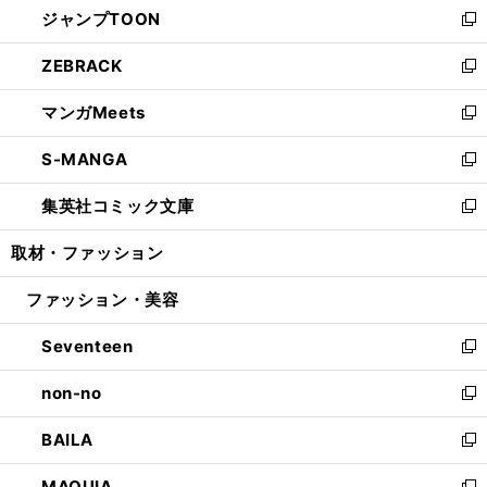
ジャンプTOON
く
で
ド
ィ
い
新
開
ウ
ン
ウ
し
ZEBRACK
く
で
ド
ィ
い
新
開
ウ
ン
ウ
し
マンガMeets
く
で
ド
ィ
い
新
開
ウ
ン
ウ
し
S-MANGA
く
で
ド
ィ
い
新
開
ウ
ン
ウ
し
集英社コミック文庫
く
で
ド
ィ
い
新
開
ウ
ン
ウ
し
取材・ファッション
く
で
ド
ィ
い
開
ウ
ン
ウ
ファッション・美容
く
で
ド
ィ
開
ウ
ン
Seventeen
く
で
ド
新
開
ウ
し
non-no
く
で
い
新
開
ウ
し
BAILA
く
ィ
い
新
ン
ウ
し
MAQUIA