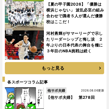
4
【夏の甲子園2026】「優勝は
横浜じゃない」 波乱必至の組み
合わせで識者５人が選んだ優勝
校はここだ！
5
河村勇輝がサマーリーグで示し
たリーダーシップと悔し涙 ２
年ぶりの日本代表の舞台を糧に
３年目のNBA挑戦は続く
もっと見る
各スポーツコラム記事
他サポ夫婦
2026.08.06更新
【他サポ夫婦】 第278回