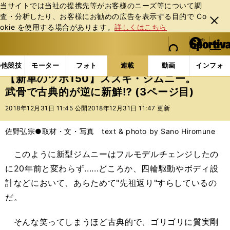
当サイトでは当社の提携先等がお客様のニーズ等について調
査・分析したり、お客様にお勧めの広告を表⽰する⽬的で Co
閉じ
okie を使⽤する場合があります。
詳しくはこちら
る
マイペ
web Sportiva (webスポルティーバ)
検索
メニュ
we
ー
連載コラム
新車のツボ
【新車のツボ150】スズキ
b
ジ
の他競技
モーター
フォト
連載
動画
インフォ
ス
【新車のツボ150】スズキ・ジムニー。
ポ
武骨で古典的が逆に新鮮⁉ (3ページ目)
ル
テ
2018年12月31日 11:45 公開
2018年12月31日 11:47 更新
ィ
ー
佐野弘宗●取材・文・写真 text & photo by Sano Hiromune
バ
このように新型ジムニーはフルモデルチェンジしたの
に20年前と変わらず......どころか、四輪駆動やボディ設
計などにおいて、あらためて"先祖返り"すらしているの
だ。
そんな笑ってしまうほど古典的で、ゴリゴリに質実剛