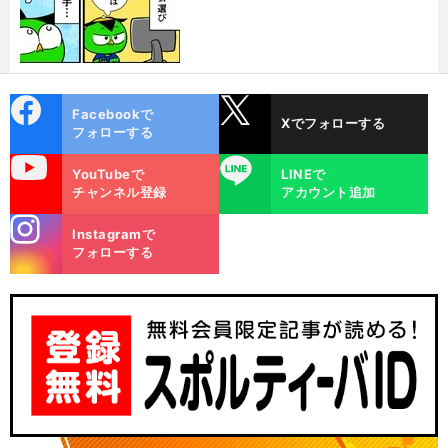
cebo
X
Facebookで
Xでフォローする
ok
フォローする
uTube
LINE
YouTubeで
LINEで
チャンネル登録
アカウント追加
stagra
Instagramで
m
フォローする