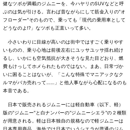
健なツボが満載のジムニーを、今ハヤリのSUVなどと呼
ぶのは気が引ける。言わば昔ながらにして筋金入りの"オ
フローダー"そのもので、乗っても「現代の乗用車として
どうなのよ!?」なツボも正直いって多い。
小さいわりに目線が高いのは街中ではすごく乗りやす
いものの、乗り心地は前後左右にユッサユッサ揺れ続け
るし、いかにも空気抵抗が大きそうな見た目どおり、燃
費もけっしてホメられたものではない。まあ、日常づか
いに困ることはないが、「こんな特殊でマニアックなク
ルマがバカ売れって......」と他人事ながら心配になるのも
本音である。
日本で販売されるジムニーには軽自動車（以下、軽）
版の"ジムニー"と白ナンバーの"ジムニーシエラ"の２種類
が用意される。軽は日本独自の規格なので軽ジムニーは
日本専用商品。海外では日本でいうシエラが普通のジム