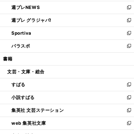
開
ウ
ン
し
週プレNEWS
く
で
ド
い
新
開
ウ
ウ
し
週プレ グラジャパ!
く
で
ィ
い
新
開
ン
ウ
し
Sportiva
く
ド
ィ
い
新
ウ
ン
ウ
し
パラスポ
で
ド
ィ
い
新
開
ウ
ン
ウ
し
書籍
く
で
ド
ィ
い
開
ウ
ン
ウ
文芸・文庫・総合
く
で
ド
ィ
開
ウ
ン
すばる
く
で
ド
新
開
ウ
し
小説すばる
く
で
い
新
開
ウ
し
集英社 文芸ステーション
く
ィ
い
新
ン
ウ
し
web 集英社文庫
ド
ィ
い
新
ウ
ン
ウ
し