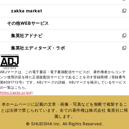
開
ウ
ン
ウ
し
zakka market
く
で
ド
ィ
い
新
開
ウ
ン
ウ
し
その他WEBサービス
く
で
ド
ィ
い
開
ウ
ン
ウ
集英社アドナビ
く
で
ド
ィ
新
開
ウ
ン
し
集英社エディターズ・ラボ
く
で
ド
い
新
開
ウ
ウ
し
く
で
ィ
い
開
ン
ウ
ABJマークは、この電子書店・電子書籍配信サービスが、著作権者からコンテ
く
ド
ィ
ンツ使用許諾を得た正規版配信サービスであることを示す登録商標（登録番号
ウ
ン
第6091713号）です。ABJマークの詳細、ABJマークを掲示しているサービス
で
ド
の一覧はこちら。
開
ウ
https://aebs.or.jp/
新
く
で
し
い
開
本ホームページに記載の文章・画像・写真などを無断で複製するこ
ウ
く
とは法律で禁じられています。全ての著作権は株式会社 集英社に帰
ィ
属します。
ン
ド
© SHUEISHA Inc. All Rights Reserved.
ウ