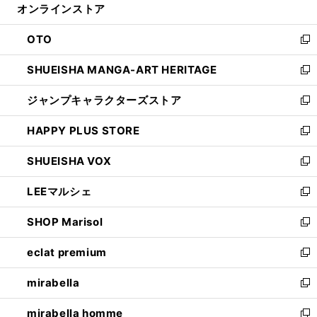
オンラインストア
く
ド
ィ
ウ
ン
OTO
で
ド
新
開
ウ
し
SHUEISHA MANGA-ART HERITAGE
く
で
い
新
開
ウ
し
ジャンプキャラクターズストア
く
ィ
い
新
ン
ウ
し
HAPPY PLUS STORE
ド
ィ
い
新
ウ
ン
ウ
し
SHUEISHA VOX
で
ド
ィ
い
新
開
ウ
ン
ウ
し
LEEマルシェ
く
で
ド
ィ
い
新
開
ウ
ン
ウ
し
SHOP Marisol
く
で
ド
ィ
い
新
開
ウ
ン
ウ
し
eclat premium
く
で
ド
ィ
い
新
開
ウ
ン
ウ
し
mirabella
く
で
ド
ィ
い
新
開
ウ
ン
ウ
し
mirabella homme
く
で
ド
ィ
い
新