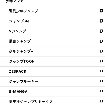
少年マンガ
で
る
開
週刊少年ジャンプ
く
新
し
ジャンプSQ
い
新
ウ
し
Vジャンプ
ィ
い
新
ン
ウ
し
最強ジャンプ
ド
ィ
い
新
ウ
ン
ウ
し
少年ジャンプ+
で
ド
ィ
い
新
開
ウ
ン
ウ
し
ジャンプTOON
く
で
ド
ィ
い
新
開
ウ
ン
ウ
し
ZEBRACK
く
で
ド
ィ
い
新
開
ウ
ン
ウ
し
ジャンプルーキー！
く
で
ド
ィ
い
新
開
ウ
ン
ウ
し
S-MANGA
く
で
ド
ィ
い
新
開
ウ
ン
ウ
し
集英社ジャンプリミックス
く
で
ド
ィ
い
新