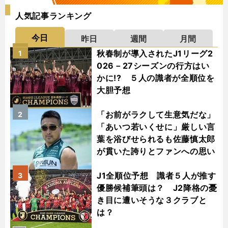
人気記事ランキング
今日
昨日
週間
月間
秋春制が導入されたJ1リーグ2
1
026－27シーズンの行方はい
かに!? ５人の識者が全順位を
大胆予想
「お前がラクして生意気だな」
2
「あいつ若いくせに」厳しい言
葉を浴びせられるも佐藤慎太郎
が貫いた誇りとファンへの思い
J1全順位予想 識者５人が推す
3
優勝候補筆頭は？ J2降格の憂
き目に遭いそうな３クラブと
は？