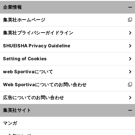
前
へ
企業情報
開
く/
集英社ホームページ
新
閉
し
じ
集英社プライバシーガイドライン
い
る
ウ
SHUEISHA Privacy Guideline
ィ
ン
Setting of Cookies
ド
ウ
web Sportivaについて
で
開
Web Sportivaについてのお問い合わせ
く
新
し
広告についてのお問い合わせ
い
ウ
集英社サイト
ィ
開
ン
く/
マンガ
ド
閉
ウ
じ