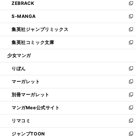
ZEBRACK
く
で
ド
ィ
い
新
開
ウ
ン
ウ
し
S-MANGA
く
で
ド
ィ
い
新
開
ウ
ン
ウ
し
集英社ジャンプリミックス
く
で
ド
ィ
い
新
開
ウ
ン
ウ
し
集英社コミック文庫
く
で
ド
ィ
い
新
開
ウ
ン
ウ
し
少女マンガ
く
で
ド
ィ
い
開
ウ
ン
ウ
りぼん
く
で
ド
ィ
新
開
ウ
ン
し
マーガレット
く
で
ド
い
新
開
ウ
ウ
し
別冊マーガレット
く
で
ィ
い
新
開
ン
ウ
し
マンガMee公式サイト
く
ド
ィ
い
新
ウ
ン
ウ
し
リマコミ
で
ド
ィ
い
新
開
ウ
ン
ウ
し
ジャンプTOON
く
で
ド
ィ
い
新