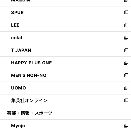
ド
ィ
い
新
ウ
ン
ウ
し
SPUR
で
ド
ィ
い
新
開
ウ
ン
ウ
し
LEE
く
で
ド
ィ
い
新
開
ウ
ン
ウ
し
eclat
く
で
ド
ィ
い
新
開
ウ
ン
ウ
し
T JAPAN
く
で
ド
ィ
い
新
開
ウ
ン
ウ
し
HAPPY PLUS ONE
く
で
ド
ィ
い
新
開
ウ
ン
ウ
し
MEN'S NON-NO
く
で
ド
ィ
い
新
開
ウ
ン
ウ
し
UOMO
く
で
ド
ィ
い
新
開
ウ
ン
ウ
し
集英社オンライン
く
で
ド
ィ
い
新
開
ウ
ン
ウ
し
芸能・情報・スポーツ
く
で
ド
ィ
い
開
ウ
ン
ウ
Myojo
く
で
ド
ィ
新