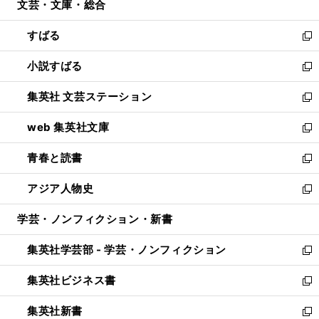
文芸・文庫・総合
く
で
ド
ィ
開
ウ
ン
すばる
く
で
ド
新
開
ウ
し
小説すばる
く
で
い
新
開
ウ
し
集英社 文芸ステーション
く
ィ
い
新
ン
ウ
し
web 集英社文庫
ド
ィ
い
新
ウ
ン
ウ
し
青春と読書
で
ド
ィ
い
新
開
ウ
ン
ウ
し
アジア人物史
く
で
ド
ィ
い
新
開
ウ
ン
ウ
し
学芸・ノンフィクション・新書
く
で
ド
ィ
い
開
ウ
ン
ウ
集英社学芸部 - 学芸・ノンフィクション
く
で
ド
ィ
新
開
ウ
ン
し
集英社ビジネス書
く
で
ド
い
新
開
ウ
ウ
し
集英社新書
く
で
ィ
い
新