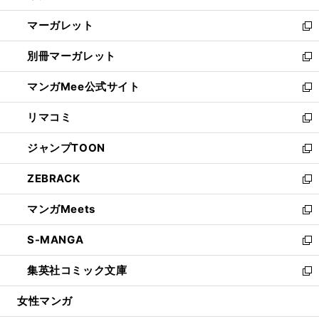
開
ウ
ン
し
マーガレット
く
で
ド
い
新
開
ウ
ウ
し
別冊マーガレット
く
で
ィ
い
新
開
ン
ウ
し
マンガMee公式サイト
く
ド
ィ
い
新
ウ
ン
ウ
し
リマコミ
で
ド
ィ
い
新
開
ウ
ン
ウ
し
ジャンプTOON
く
で
ド
ィ
い
新
開
ウ
ン
ウ
し
ZEBRACK
く
で
ド
ィ
い
新
開
ウ
ン
ウ
し
マンガMeets
く
で
ド
ィ
い
新
開
ウ
ン
ウ
し
S-MANGA
く
で
ド
ィ
い
新
開
ウ
ン
ウ
し
集英社コミック文庫
く
で
ド
ィ
い
新
開
ウ
ン
ウ
し
女性マンガ
く
で
ド
ィ
い
開
ウ
ン
ウ