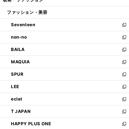
で
ド
ィ
い
開
ウ
ン
ウ
ファッション・美容
く
で
ド
ィ
開
ウ
ン
Seventeen
く
で
ド
新
開
ウ
し
non-no
く
で
い
新
開
ウ
し
BAILA
く
ィ
い
新
ン
ウ
し
MAQUIA
ド
ィ
い
新
ウ
ン
ウ
し
SPUR
で
ド
ィ
い
新
開
ウ
ン
ウ
し
LEE
く
で
ド
ィ
い
新
開
ウ
ン
ウ
し
eclat
く
で
ド
ィ
い
新
開
ウ
ン
ウ
し
T JAPAN
く
で
ド
ィ
い
新
開
ウ
ン
ウ
し
HAPPY PLUS ONE
く
で
ド
ィ
い
新