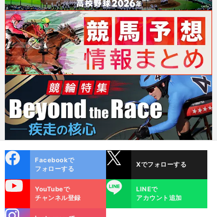
cebo
X
Facebookで
Xでフォローする
ok
フォローする
uTube
LINE
YouTubeで
LINEで
チャンネル登録
アカウント追加
stagra