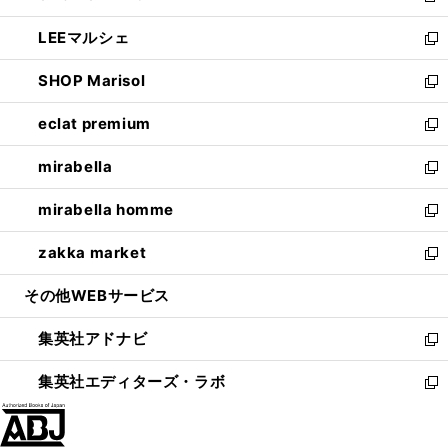
開
ウ
ン
ウ
し
LEEマルシェ
く
で
ド
ィ
い
新
開
ウ
ン
ウ
し
SHOP Marisol
く
で
ド
ィ
い
新
開
ウ
ン
ウ
し
eclat premium
く
で
ド
ィ
い
新
開
ウ
ン
ウ
し
mirabella
く
で
ド
ィ
い
新
開
ウ
ン
ウ
し
mirabella homme
く
で
ド
ィ
い
新
開
ウ
ン
ウ
し
zakka market
く
で
ド
ィ
い
新
開
ウ
ン
ウ
し
その他WEBサービス
く
で
ド
ィ
い
開
ウ
ン
ウ
集英社アドナビ
く
で
ド
ィ
新
開
ウ
ン
し
集英社エディターズ・ラボ
く
で
ド
い
新
開
ウ
ウ
し
く
で
ィ
い
開