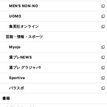
開
ウ
ン
ウ
し
MEN'S NON-NO
く
で
ド
ィ
い
新
開
ウ
ン
ウ
し
UOMO
く
で
ド
ィ
い
新
開
ウ
ン
ウ
し
集英社オンライン
く
で
ド
ィ
い
新
開
ウ
ン
ウ
し
芸能・情報・スポーツ
く
で
ド
ィ
い
開
ウ
ン
ウ
Myojo
く
で
ド
ィ
新
開
ウ
ン
し
週プレNEWS
く
で
ド
い
新
開
ウ
ウ
し
週プレ グラジャパ!
く
で
ィ
い
新
開
ン
ウ
し
Sportiva
く
ド
ィ
い
新
ウ
ン
ウ
し
パラスポ
で
ド
ィ
い
新
開
ウ
ン
ウ
し
書籍
く
で
ド
ィ
い
開
ウ
ン
ウ