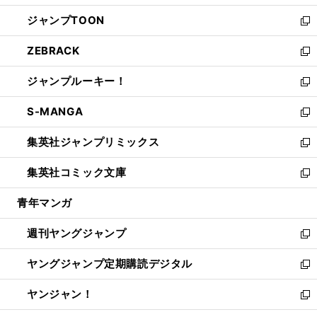
開
ウ
ン
ウ
し
ジャンプTOON
く
で
ド
ィ
い
新
開
ウ
ン
ウ
し
ZEBRACK
く
で
ド
ィ
い
新
開
ウ
ン
ウ
し
ジャンプルーキー！
く
で
ド
ィ
い
新
開
ウ
ン
ウ
し
S-MANGA
く
で
ド
ィ
い
新
開
ウ
ン
ウ
し
集英社ジャンプリミックス
く
で
ド
ィ
い
新
開
ウ
ン
ウ
し
集英社コミック文庫
く
で
ド
ィ
い
新
開
ウ
ン
ウ
し
青年マンガ
く
で
ド
ィ
い
開
ウ
ン
ウ
週刊ヤングジャンプ
く
で
ド
ィ
新
開
ウ
ン
し
ヤングジャンプ定期購読デジタル
く
で
ド
い
新
開
ウ
ウ
し
ヤンジャン！
く
で
ィ
い
新
開
ン
ウ
し