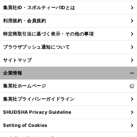
じ
集英社ID・スポルティーバIDとは
る
利用規約・会員規約
特定商取引法に基づく表示・その他の事項
ブラウザプッシュ通知について
サイトマップ
企業情報
開
く/
集英社ホームページ
新
閉
し
じ
集英社プライバシーガイドライン
い
る
ウ
SHUEISHA Privacy Guideline
ィ
ン
Setting of Cookies
ド
ウ