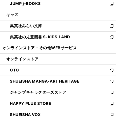
JUMP j-BOOKS
で
ド
ィ
い
新
開
ウ
ン
ウ
し
キッズ
く
で
ド
ィ
い
開
ウ
ン
ウ
集英社みらい文庫
く
で
ド
ィ
新
開
ウ
ン
し
集英社の児童図書 S-KIDS.LAND
く
で
ド
い
新
開
ウ
ウ
し
オンラインストア・
その他WEBサービス
く
で
ィ
い
開
ン
ウ
オンラインストア
く
ド
ィ
ウ
ン
OTO
で
ド
新
開
ウ
し
SHUEISHA MANGA-ART HERITAGE
く
で
い
新
開
ウ
し
ジャンプキャラクターズストア
く
ィ
い
新
ン
ウ
し
HAPPY PLUS STORE
ド
ィ
い
新
ウ
ン
ウ
し
SHUEISHA VOX
で
ド
ィ
い
新