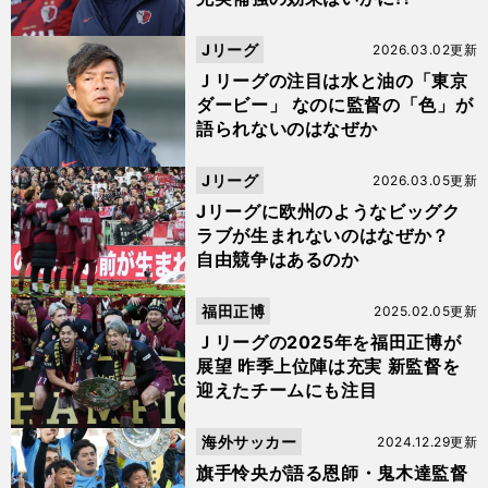
Jリーグ
2026.03.02更新
Ｊリーグの注目は水と油の「東京
ダービー」 なのに監督の「色」が
語られないのはなぜか
Jリーグ
2026.03.05更新
Jリーグに欧州のようなビッグク
ラブが生まれないのはなぜか？
自由競争はあるのか
福田正博
2025.02.05更新
Ｊリーグの2025年を福田正博が
展望 昨季上位陣は充実 新監督を
迎えたチームにも注目
海外サッカー
2024.12.29更新
旗手怜央が語る恩師・鬼木達監督