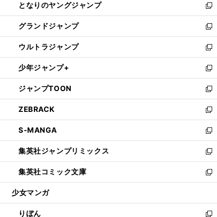
となりのヤングジャンプ
く
ド
ィ
い
新
ウ
ン
ウ
し
グランドジャンプ
で
ド
ィ
い
新
開
ウ
ン
ウ
し
ウルトラジャンプ
く
で
ド
ィ
い
新
開
ウ
ン
ウ
し
少年ジャンプ+
く
で
ド
ィ
い
新
開
ウ
ン
ウ
し
ジャンプTOON
く
で
ド
ィ
い
新
開
ウ
ン
ウ
し
ZEBRACK
く
で
ド
ィ
い
新
開
ウ
ン
ウ
し
S-MANGA
く
で
ド
ィ
い
新
開
ウ
ン
ウ
し
集英社ジャンプリミックス
く
で
ド
ィ
い
新
開
ウ
ン
ウ
し
集英社コミック文庫
く
で
ド
ィ
い
新
開
ウ
ン
ウ
し
少女マンガ
く
で
ド
ィ
い
開
ウ
ン
ウ
りぼん
く
で
ド
ィ
新