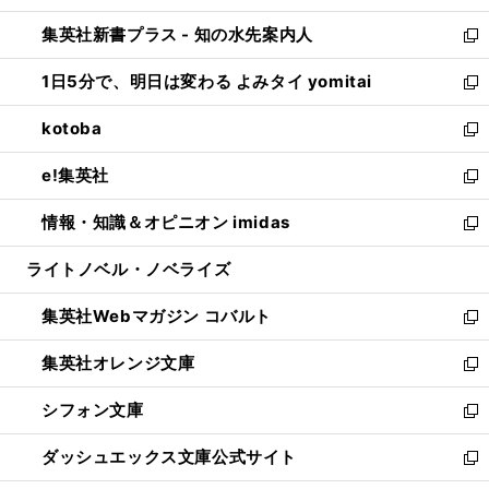
開
ン
ウ
し
集英社新書プラス - 知の水先案内人
く
ド
ィ
い
新
ウ
ン
ウ
し
1日5分で、明日は変わる よみタイ yomitai
で
ド
ィ
い
新
開
ウ
ン
ウ
し
kotoba
く
で
ド
ィ
い
新
開
ウ
ン
ウ
し
e!集英社
く
で
ド
ィ
い
新
開
ウ
ン
ウ
し
情報・知識＆オピニオン imidas
く
で
ド
ィ
い
新
開
ウ
ン
ウ
し
ライトノベル・ノベライズ
く
で
ド
ィ
い
開
ウ
ン
ウ
集英社Webマガジン コバルト
く
で
ド
ィ
新
開
ウ
ン
し
集英社オレンジ文庫
く
で
ド
い
新
開
ウ
ウ
し
シフォン文庫
く
で
ィ
い
新
開
ン
ウ
し
ダッシュエックス文庫公式サイト
く
ド
ィ
い
新
ウ
ン
ウ
し