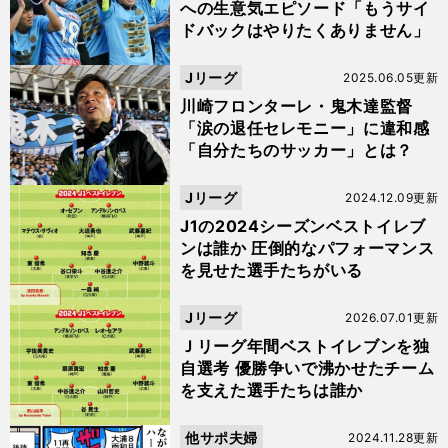
への生意気エピソード「もうサイ
ドバックはやりたくありません」
Jリーグ
2025.06.05更新
川崎フロンターレ・鬼木達監督
「涙の退任セレモニー」に違和感
「自分たちのサッカー」とは？
Jリーグ
2024.12.09更新
J1の2024シーズンベストイレブ
ンは誰か 圧倒的なパフォーマンス
を見せた選手たちがいる
Jリーグ
2026.07.01更新
Ｊリーグ年間ベストイレブンを独
自選考 優勝争いで沸かせたチーム
を支えた選手たちは誰か
他サポ夫婦
2024.11.28更新