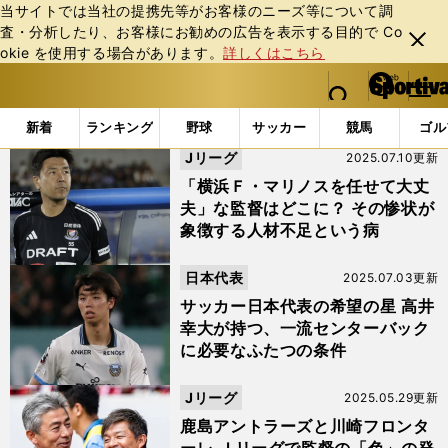
当サイトでは当社の提携先等がお客様のニーズ等について調
査・分析したり、お客様にお勧めの広告を表⽰する⽬的で Co
閉じ
okie を使⽤する場合があります。
詳しくはこちら
る
マイペ
web Sportiva (webスポルティーバ)
検索
メニュ
we
ー
「#川崎フロンターレ」の最新ニュース・ 情報 (2ページ目)
b
ジ
新着
ランキング
野球
サッカー
競馬
ゴル
ス
Jリーグ
2025.07.10更新
ポ
ル
「横浜Ｆ・マリノスを任せて大丈
テ
夫」な監督はどこに？ その惨状が
ィ
象徴する人材不足という病
ー
バ
日本代表
2025.07.03更新
サッカー日本代表の希望の星 高井
幸大が持つ、一流センターバック
に必要なふたつの条件
Jリーグ
2025.05.29更新
鹿島アントラーズと川崎フロンタ