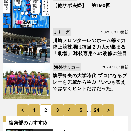
【他サポ夫婦】 第190回
Jリーグ
2025.08.19更新
川崎フロンターレのホーム等々力
陸上競技場は毎回２万人が集まる
「劇場」 球技専用への改修に注目
海外サッカー
2024.11.01更新
旗手怜央の大学時代 プロになるプ
レーを先輩から学ぶ「いつも答え
ではなくヒントだけだった」
次
1
2
3
4
5
...
24
のページへ
のページへ
前
編集部のおすすめ