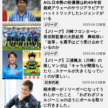
ACL日本勢の初優勝は約40年前
超絶アウェーのサウジアラビアで
ハットトリックしたレジェンドが
いる
Jリーグ
2025.04.22更新
【Jリーグ】川崎フロンターレ・
長谷部監督の大胆起用 興味深い
「改革」を選手はどう受け止めて
いるのか
Jリーグ
2025.04.22更新
【Jリーグ】三浦颯太（川崎）の
推しマンガは「キャラが闇落ちし
たり...スケールが大きくなってい
くのが楽しい」
日本代表
2025.04.03更新
稲本潤一がＪリーガーになってう
れしかったこと 「わざわざジョ
ルジーニョのほうにボールを取り
に行きました」