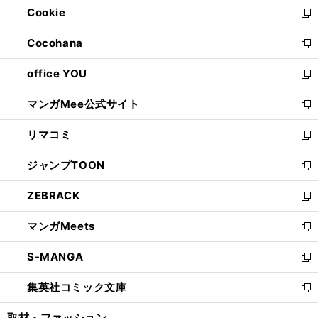
Cookie
く
で
ド
ィ
新
開
ウ
ン
し
Cocohana
く
で
ド
い
新
開
ウ
ウ
し
office YOU
く
で
ィ
い
新
開
ン
ウ
し
マンガMee公式サイト
く
ド
ィ
い
新
ウ
ン
ウ
し
リマコミ
で
ド
ィ
い
新
開
ウ
ン
ウ
し
ジャンプTOON
く
で
ド
ィ
い
新
開
ウ
ン
ウ
し
ZEBRACK
く
で
ド
ィ
い
新
開
ウ
ン
ウ
し
マンガMeets
く
で
ド
ィ
い
新
開
ウ
ン
ウ
し
S-MANGA
く
で
ド
ィ
い
新
開
ウ
ン
ウ
し
集英社コミック文庫
く
で
ド
ィ
い
新
開
ウ
ン
ウ
し
取材・ファッション
く