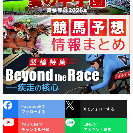
cebo
X
Facebookで
Xでフォローする
ok
フォローする
uTube
LINE
YouTubeで
LINEで
チャンネル登録
アカウント追加