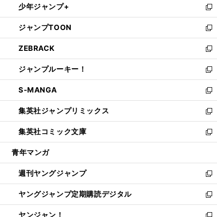
少年ジャンプ+
で
ド
ィ
い
新
開
ウ
ン
ウ
し
ジャンプTOON
く
で
ド
ィ
い
新
開
ウ
ン
ウ
し
ZEBRACK
く
で
ド
ィ
い
新
開
ウ
ン
ウ
し
ジャンプルーキー！
く
で
ド
ィ
い
新
開
ウ
ン
ウ
し
S-MANGA
く
で
ド
ィ
い
新
開
ウ
ン
ウ
し
集英社ジャンプリミックス
く
で
ド
ィ
い
新
開
ウ
ン
ウ
し
集英社コミック文庫
く
で
ド
ィ
い
新
開
ウ
ン
ウ
し
青年マンガ
く
で
ド
ィ
い
開
ウ
ン
ウ
週刊ヤングジャンプ
く
で
ド
ィ
新
開
ウ
ン
し
ヤングジャンプ定期購読デジタル
く
で
ド
い
新
開
ウ
ウ
し
ヤンジャン！
く
で
ィ
い