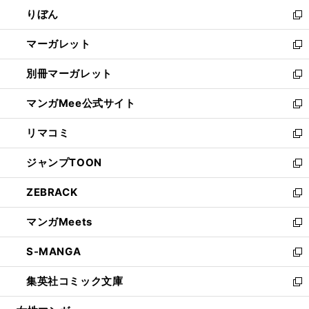
ウ
ン
ウ
りぼん
く
で
ド
ィ
新
開
ウ
ン
し
マーガレット
く
で
ド
い
新
開
ウ
ウ
し
別冊マーガレット
く
で
ィ
い
新
開
ン
ウ
し
マンガMee公式サイト
く
ド
ィ
い
新
ウ
ン
ウ
し
リマコミ
で
ド
ィ
い
新
開
ウ
ン
ウ
し
ジャンプTOON
く
で
ド
ィ
い
新
開
ウ
ン
ウ
し
ZEBRACK
く
で
ド
ィ
い
新
開
ウ
ン
ウ
し
マンガMeets
く
で
ド
ィ
い
新
開
ウ
ン
ウ
し
S-MANGA
く
で
ド
ィ
い
新
開
ウ
ン
ウ
し
集英社コミック文庫
く
で
ド
ィ
い
新
開
ウ
ン
ウ
し