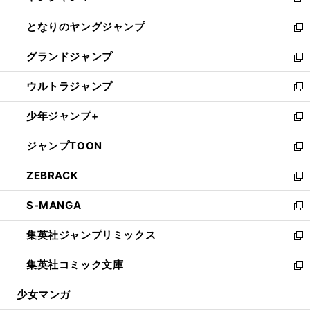
新
開
ン
ウ
し
となりのヤングジャンプ
く
ド
ィ
い
新
ウ
ン
ウ
し
グランドジャンプ
で
ド
ィ
い
新
開
ウ
ン
ウ
し
ウルトラジャンプ
く
で
ド
ィ
い
新
開
ウ
ン
ウ
し
少年ジャンプ+
く
で
ド
ィ
い
新
開
ウ
ン
ウ
し
ジャンプTOON
く
で
ド
ィ
い
新
開
ウ
ン
ウ
し
ZEBRACK
く
で
ド
ィ
い
新
開
ウ
ン
ウ
し
S-MANGA
く
で
ド
ィ
い
新
開
ウ
ン
ウ
し
集英社ジャンプリミックス
く
で
ド
ィ
い
新
開
ウ
ン
ウ
し
集英社コミック文庫
く
で
ド
ィ
い
新
開
ウ
ン
ウ
し
少女マンガ
く
で
ド
ィ
い
開