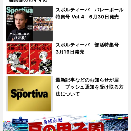
スポルティーバ バレーボール
特集号 Vol.4 6月30日発売
スポルティーバ 部活特集号
3月16日発売
最新記事などのお知らせが届
く プッシュ通知を受け取る方
法について