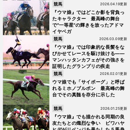
競馬
2026.04.19更新
『ウマ娘』ではどこか影を背負っ
たキャラクター 最高峰の舞台
で"一等星"の輝きを放ったアドマ
イヤベガ
競馬
2026.03.09更新
『ウマ娘』では印象的な長髪をな
びかせてレースを駆け抜ける――
マンハッタンカフェがその強さを
証明したグランプリの疾走
競馬
2026.02.01更新
ウマ娘でも「サイボーグ」と呼ば
れるミホノブルボン 最高峰の舞
台でその真髄を存分に示した
競馬
2026.01.25更新
『ウマ娘』でも描かれる同期の良
友たちとの熾烈な争い ビワハヤ
ヒデがリベンジを果たした５馬身