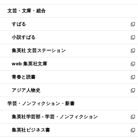
開
ウ
ン
ウ
文芸・文庫・総合
く
で
ド
ィ
開
ウ
ン
すばる
く
で
ド
新
開
ウ
し
小説すばる
く
で
い
新
開
ウ
し
集英社 文芸ステーション
く
ィ
い
新
ン
ウ
し
web 集英社文庫
ド
ィ
い
新
ウ
ン
ウ
し
青春と読書
で
ド
ィ
い
新
開
ウ
ン
ウ
し
アジア人物史
く
で
ド
ィ
い
新
開
ウ
ン
ウ
し
学芸・ノンフィクション・新書
く
で
ド
ィ
い
開
ウ
ン
ウ
集英社学芸部 - 学芸・ノンフィクション
く
で
ド
ィ
新
開
ウ
ン
し
集英社ビジネス書
く
で
ド
い
新
開
ウ
ウ
し