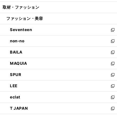
開
ウ
ン
ウ
し
取材・ファッション
く
で
ド
ィ
い
開
ウ
ン
ウ
ファッション・美容
く
で
ド
ィ
開
ウ
ン
Seventeen
く
で
ド
新
開
ウ
し
non-no
く
で
い
新
開
ウ
し
BAILA
く
ィ
い
新
ン
ウ
し
MAQUIA
ド
ィ
い
新
ウ
ン
ウ
し
SPUR
で
ド
ィ
い
新
開
ウ
ン
ウ
し
LEE
く
で
ド
ィ
い
新
開
ウ
ン
ウ
し
eclat
く
で
ド
ィ
い
新
開
ウ
ン
ウ
し
T JAPAN
く
で
ド
ィ
い
新
開
ウ
ン
ウ
し