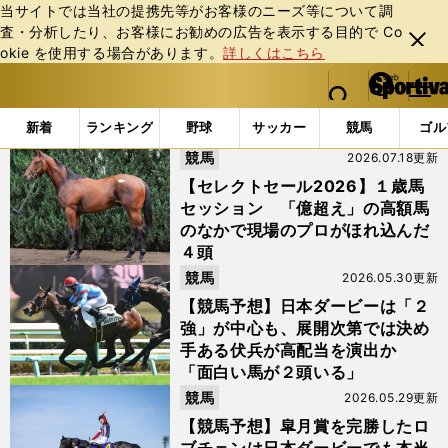
当サイトでは当社の提携先等がお客様のニーズ等について調
査・分析したり、お客様にお勧めの広告を表⽰する⽬的で Co
閉じ
okie を使⽤する場合があります。
詳しくはこちら
る
マイペ
web Sportiva (webスポルティーバ)
検索
メニュ
we
ー
「菊花賞」の検索結果
b
ジ
新着
ランキング
野球
サッカー
競馬
ゴル
ス
競馬
2026.07.18更新
ポ
ル
【セレクトセール2026】１歳馬
テ
セッション 「億超え」の高額馬
ィ
のなかで現場のプロがほれ込んだ
ー
４頭
バ
競馬
2026.05.30更新
【競馬予想】日本ダービーは「２
強」が中心も、展開次第では決め
手ある伏兵が高配当を演出か
「面白い馬が２頭いる」
競馬
2026.05.29更新
【競馬予想】皐月賞を完勝したロ