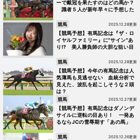
ーで戴冠を果たすのはどの馬か？
識者５人が新年早々に予想した
競馬
2025.12.28更新
【競馬予想】有馬記念は『ザ・ロ
イヤルファミリー』に"サイン"あ
り!? 美人勝負師の大胆な狙い目
競馬
2025.12.28更新
【競馬予想】今年の有馬記念は人
気薄馬も見逃せない 血統分析で
見えた、波乱を起こしそうな２頭
は？
競馬
2025.12.27更新
【競馬予想】有馬記念はダノンデ
サイルに逆転の目あり！ 一発あ
るならJCの雪辱期す「あの馬」
競馬
2025.12.26更新