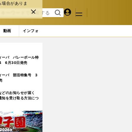
る場合がありま
マイペ
閉じ
検索
メニュ
ー
る
す
ジ
る
動画
インフォ
ィーバ バレーボール特
.4 6月30日発売
ィーバ 部活特集号 3
売
などのお知らせが届く
通知を受け取る方法につ