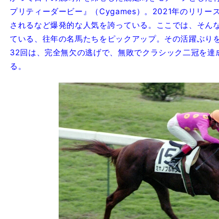
プリティーダービー』（Cygames）。2021年のリリ
されるなど爆発的な人気を誇っている。ここでは、そん
ている、往年の名馬たちをピックアップ。その活躍ぶり
32回は、完全無欠の逃げで、無敗でクラシック二冠を達
る。