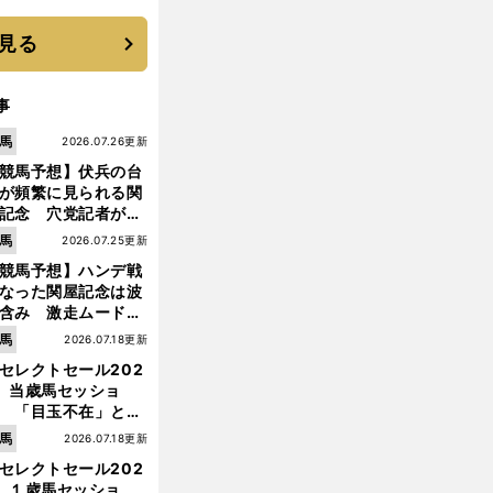
優勝校はここだ！
見る
事
馬
2026.07.26更新
競馬予想】伏兵の台
が頻繁に見られる関
記念 穴党記者が目
つけた激走候補２頭
馬
2026.07.25更新
競馬予想】ハンデ戦
なった関屋記念は波
含み 激走ムード漂
のは「勢いのある上
馬
2026.07.18更新
り馬」
セレクトセール202
】当歳馬セッショ
 「目玉不在」と言
れた新種牡馬たちの
馬
2026.07.18更新
価はいかに!?
セレクトセール202
】１歳馬セッショ