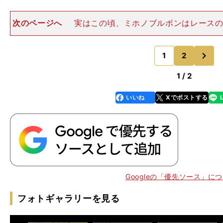
次のページへ
実はこの頃、ミホノブルボンはレースの
長の不安"と対峙していた。というのも、同馬は血統的
と見られていたからだ。事実、スプリングＳ、皐月賞と
次
びに、各メディアではそ
1
2
のページへ
1 / 2
いいね
Xでポストする
line
faceboo
x
k
】
、
Googleの「優先ソース」に
フォトギャラリーを見る