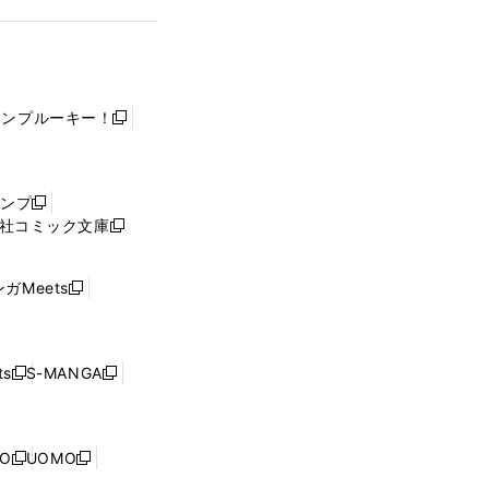
ャンプルーキー！
新
し
い
ウ
ャンプ
新
ィ
社コミック文庫
し
新
ン
い
し
ド
ウ
い
ウ
ガMeets
新
ィ
ウ
で
し
ン
ィ
開
い
ド
ン
く
ウ
ウ
ド
s
S-MANGA
新
新
ィ
で
ウ
し
し
ン
開
で
い
い
ド
く
開
ウ
ウ
ウ
NO
UOMO
く
新
新
ィ
ィ
で
し
し