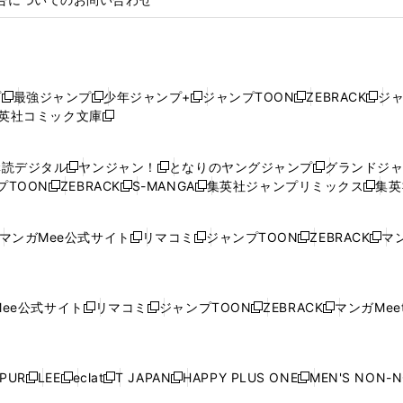
プ
最強ジャンプ
少年ジャンプ+
ジャンプTOON
ZEBRACK
ジ
新
新
新
新
新
英社コミック文庫
し
新
し
し
し
し
い
い
し
い
い
い
ウ
ウ
い
ウ
ウ
ウ
購読デジタル
ヤンジャン！
となりのヤングジャンプ
グランドジ
新
新
新
ィ
ィ
ウ
ィ
ィ
ィ
プTOON
ZEBRACK
S-MANGA
集英社ジャンプリミックス
集英
新
し
新
し
新
し
新
ン
ン
ィ
ン
ン
ン
し
い
し
い
し
い
し
ド
ド
ン
ド
ド
ド
い
ウ
い
ウ
い
ウ
い
ウ
ウ
ド
ウ
ウ
ウ
マンガMee公式サイト
リマコミ
ジャンプTOON
ZEBRACK
マン
新
新
新
新
ウ
ィ
ウ
ィ
ウ
ィ
ウ
で
で
ウ
で
で
で
し
し
し
し
し
ィ
ン
ィ
ン
ィ
ン
ィ
開
開
で
開
開
開
い
い
い
い
い
ン
ド
ン
ド
ン
ド
ン
く
く
開
く
く
く
ウ
ウ
ウ
ウ
ウ
ド
ウ
ド
ウ
ド
ウ
ド
ee公式サイト
リマコミ
ジャンプTOON
ZEBRACK
マンガMeet
く
新
新
新
新
ィ
ィ
ィ
ィ
ィ
ウ
で
ウ
で
ウ
で
ウ
し
し
し
し
ン
ン
ン
ン
ン
で
開
で
開
で
開
で
い
い
い
い
ド
ド
ド
ド
ド
開
く
開
く
開
く
開
ウ
ウ
ウ
ウ
ウ
ウ
ウ
ウ
ウ
PUR
LEE
eclat
T JAPAN
HAPPY PLUS ONE
MEN'S NON-
く
く
く
く
新
新
新
新
新
ィ
ィ
ィ
ィ
で
で
で
で
で
し
し
し
し
し