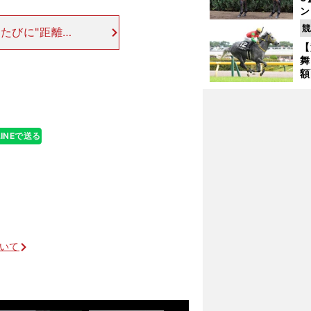
ン
馬
競
たびに"距離延
が
にスプリンター
【
舞
距離が延びるた
額
の
タ
LINEで送る
注目すべきは年明けの重賞戦線で躍動する明け４歳馬
ついて