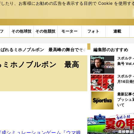
たり、お客様にお勧めの広告を表⽰する⽬的で Cookie を使⽤す
フ
その他球技
その他競技
モーター
フォト
連載
呼ばれるミホノブルボン 最高峰の舞台でその真髄を存分に示した
編集部のおすすめ
スポルテ
るミホノブルボン 最高
集号 Vol
スポルテ
月16日発
最新記事
プッシュ
いて
育成シミュレーションゲーム『ウマ娘