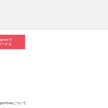
agramで
ローする
Sportivaについて