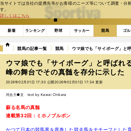
当サイトでは当社の提携先等がお客様のニーズ等について調査・分析し
web Sportiva (webスポルティーバ)
す。
詳しくはこちら
新着
ランキング
野球
サッカー
競馬
ゴル
we
競馬の記事一覧
競馬
ウマ娘でも「サイボーグ」と
b
ス
ウマ娘でも「サイボーグ」と呼ばれ
ポ
ル
峰の舞台でその真髄を存分に示した
テ
2026年02月01日 17:30 公開
2026年02月01日 17:34 更新
ィ
ー
バ
河合力●文 text by Kawai Chikara
蘇る名馬の真髄
連載第32回：ミホノブルボン
かつて日本の競馬界を席巻した競走馬をモチーフとした