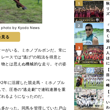
秋
1
リ
ズ
を
「
2
 by Kyodo News
気
く
を見る
浴
太
J
3
ターがいる。ミホノブルボンだ。常に
ァ
人
レースでは"逃げ"の戦法を得意と
は
に
き物とは思えぬ機械的な走り。その姿
4
と
【
目
べ
92年に活躍した競走馬・ミホノブル
崎
で、圧巻の"逃走劇"で連戦連勝を重
5
「
【
て
ばれるようになったのだ。
「
い
わ
多かった。同馬を管理していた戸山