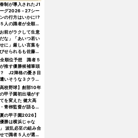
春制が導入されたJ1
ーグ2026－27シー
ンの行方はいかに!?
５人の識者が全順位
大胆予想
お前がラクして生意
だな」「あいつ若い
せに」厳しい言葉を
びせられるも佐藤慎
郎が貫いた誇りとフ
1全順位予想 識者５
ンへの思い
が推す優勝候補筆頭
？ J2降格の憂き目
遭いそうな３クラブ
は？
高校野球】創部10年
の甲子園初出場がす
てを変えた 健大高
・青栁監督が語る
機動破壊」はこうし
夏の甲子園2026】
生まれた
優勝は横浜じゃな
」 波乱必至の組み合
せで識者５人が選ん