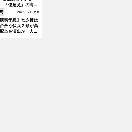
 「億超え」の高額
のなかで現場のプロ
馬
2026.07.12更新
ほれ込んだ４頭
競馬予想】七夕賞は
台合う伏兵２頭が高
配当を演出か 人気
有力馬には嫌なデー
あり
前
へ