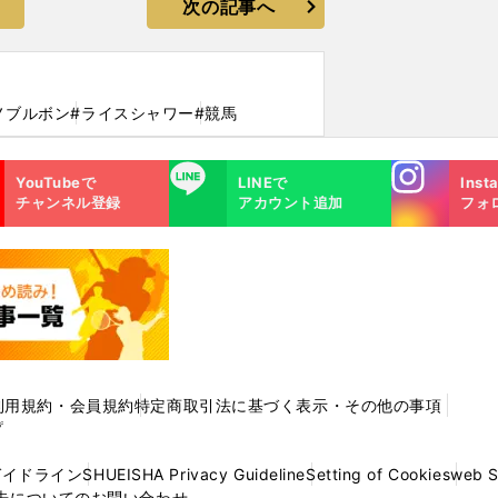
次の記事へ
ノブルボン
#ライスシャワー
#競馬
Instagra
LINE
YouTubeで
LINEで
Inst
m
チャンネル登録
アカウント追加
フォ
利用規約・会員規約
特定商取引法に基づく表示・その他の事項
プ
ガイドライン
SHUEISHA Privacy Guideline
Setting of Cookies
web 
告についてのお問い合わせ