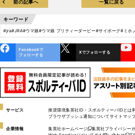
前の記事へ
一覧に戻る
キーワード
#jra
#JRA
#ウマ娘
#ウマ娘 プリティーダービー
#サイボーグ
#ミホ
ebo
X
YouTube
Facebookで
Xでフォローする
ok
フォローする
サービス
推奨環境
集英社ID・スポルティーバIDとは
ブラウザプッシュ通知について
サイトマッ
企業情報
集英社ホームページ
集英社プライバシー
新
Web Sportivaについてのお問い合わせ
広