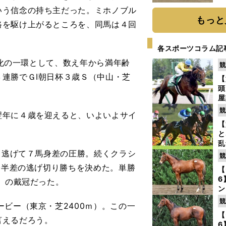
だ
いう信念の持ち主だった。ミホノブル
もっと
路を駆け上がるところを、同馬は４回
各スポーツコラム記
際化の一環として、数え年から満年齢
競
連勝でＧⅠ朝日杯３歳Ｓ（中山・芝
【
頭
屋
を
競
年に４歳を迎えると、いよいよサイ
【
と
乱
、逃げて７馬身差の圧勝。続くクラシ
う
競
が
身半差の逃げ切り勝ちを決めた。単勝
【
6
）の戴冠だった。
ン
わ
競
ビー（東京・芝2400ｍ）。この一
評
【
言えるだろう。
6