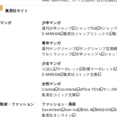
し
新
い
し
集英社サイト
ウ
い
ィ
ウ
マンガ
少年マンガ
ン
ィ
週刊少年ジャンプ
ジャンプSQ
Vジャン
ド
ン
新
新
S-MANGA
集英社ジャンプリミックス
集
ウ
ド
新
し
し
新
で
ウ
し
い
い
し
青年マンガ
開
で
い
ウ
ウ
い
週刊ヤングジャンプ
ヤングジャンプ定期
新
く
開
ウ
ィ
ィ
ウ
ウルトラジャンプ
少年ジャンプ+
ジャン
新
し
新
く
ィ
ン
ン
ィ
し
い
し
ン
ド
ド
ン
少女マンガ
い
ウ
い
ド
ウ
ウ
ド
りぼん
マーガレット
別冊マーガレット
新
新
新
ウ
ィ
ウ
ウ
で
で
ウ
S-MANGA
集英社コミック文庫
し
新
し
新
ィ
ン
ィ
で
開
開
で
い
し
い
し
ン
ド
ン
女性マンガ
開
く
く
開
ウ
い
ウ
い
ド
ウ
ド
Cookie
Cocohana
office YOU
マンガM
く
く
新
新
新
ィ
ウ
ィ
ウ
ウ
で
ウ
集英社コミック文庫
し
新
し
し
ン
ィ
ン
ィ
で
開
で
い
し
い
い
ド
ン
ド
ン
取材・ファッション
ファッション・美容
開
く
開
ウ
い
ウ
ウ
ウ
ド
ウ
ド
Seventeen
non-no
BAILA
MAQUIA
S
く
く
新
新
新
新
ィ
ウ
ィ
ィ
で
ウ
で
ウ
集英社オンライン
し
新
し
し
し