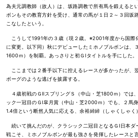
為夫元調教師（故人）は、坂路調教で所有馬を鍛えると
ボンもその教育方針を受け、通常の馬が１日２～３回坂
こなしたという。
こうして1991年の３歳（現２歳。※2001年度から国
に変更。以下同）秋にデビューしたミホノブルボンは、３
1600ｍ）を制覇。あっさりと初ＧⅠタイトルを手にした。
ここまでは２番手以下に控えるレースが多かったが、翌
ボーグのような逃げを披露する。
４歳初戦のＧⅡスプリングＳ（中山・芝1800ｍ）では
ック一冠目のＧⅠ皐月賞（中山・芝2000ｍ）でも、２馬
1.4倍という断然人気に応える、余裕綽綽（しゃくしゃく
続いて挑んだのが、クラシック二冠目となるＧⅠ日本ダー
戦こそ、ミホノブルボンが最も強さを発揮したレースと