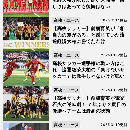
流経大柏が示した高い人間性 悔
しさはあっても後悔はない
高校・ユース
2025.01.14更新
【高校サッカー】前橋育英が「相
当力の差がある」と感じていた流
通経済大柏に勝てたわけ
高校・ユース
2025.01.12更新
高校サッカー選手権の戦い方はこ
れ 流通経済大柏の「負けないサ
ッカー」は派手じゃないけど強い
高校・ユース
2025.01.12更新
【高校サッカー】前橋育英が電光
石火の逆転劇！ ７年ぶり２度目の
優勝へチームは最高の状態
高校・ユース
2025.01.10更新