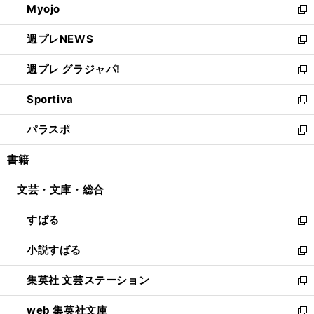
Myojo
く
で
ド
ィ
新
開
ウ
ン
し
週プレNEWS
く
で
ド
い
新
開
ウ
ウ
し
週プレ グラジャパ!
く
で
ィ
い
新
開
ン
ウ
し
Sportiva
く
ド
ィ
い
新
ウ
ン
ウ
し
パラスポ
で
ド
ィ
い
新
開
ウ
ン
ウ
し
書籍
く
で
ド
ィ
い
開
ウ
ン
ウ
文芸・文庫・総合
く
で
ド
ィ
開
ウ
ン
すばる
く
で
ド
新
開
ウ
し
小説すばる
く
で
い
新
開
ウ
し
集英社 文芸ステーション
く
ィ
い
新
ン
ウ
し
web 集英社文庫
ド
ィ
い
新