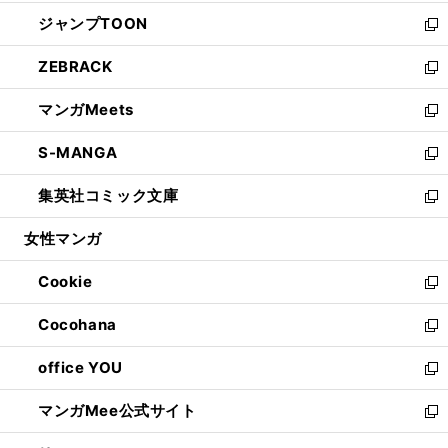
開
ウ
ン
ウ
し
ジャンプTOON
く
で
ド
ィ
い
新
開
ウ
ン
ウ
し
ZEBRACK
く
で
ド
ィ
い
新
開
ウ
ン
ウ
し
マンガMeets
く
で
ド
ィ
い
新
開
ウ
ン
ウ
し
S-MANGA
く
で
ド
ィ
い
新
開
ウ
ン
ウ
し
集英社コミック文庫
く
で
ド
ィ
い
新
開
ウ
ン
ウ
し
女性マンガ
く
で
ド
ィ
い
開
ウ
ン
ウ
Cookie
く
で
ド
ィ
新
開
ウ
ン
し
Cocohana
く
で
ド
い
新
開
ウ
ウ
し
office YOU
く
で
ィ
い
新
開
ン
ウ
し
マンガMee公式サイト
く
ド
ィ
い
新
ウ
ン
ウ
し