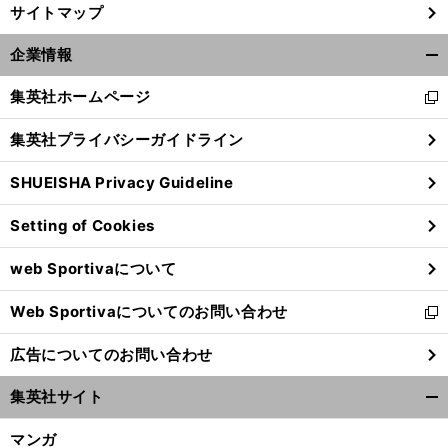
サイトマップ
企業情報
開
く/
集英社ホームページ
新
閉
し
じ
集英社プライバシーガイドライン
い
る
ウ
SHUEISHA Privacy Guideline
ィ
ン
Setting of Cookies
ド
ウ
web Sportivaについて
で
開
Web Sportivaについてのお問い合わせ
く
新
し
広告についてのお問い合わせ
い
ウ
集英社サイト
ィ
開
ン
く/
マンガ
ド