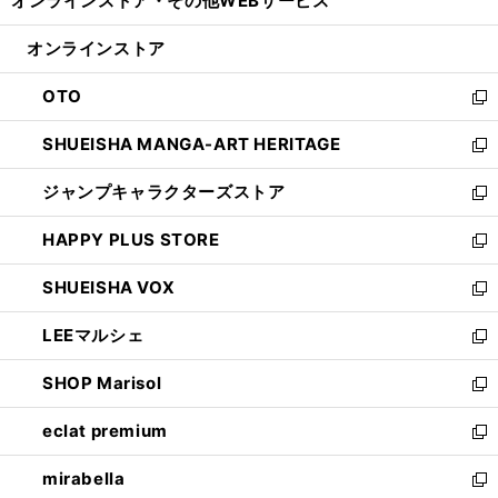
オンラインストア・
その他WEBサービス
く
で
ィ
い
開
ン
ウ
オンラインストア
く
ド
ィ
ウ
ン
OTO
で
ド
新
開
ウ
し
SHUEISHA MANGA-ART HERITAGE
く
で
い
新
開
ウ
し
ジャンプキャラクターズストア
く
ィ
い
新
ン
ウ
し
HAPPY PLUS STORE
ド
ィ
い
新
ウ
ン
ウ
し
SHUEISHA VOX
で
ド
ィ
い
新
開
ウ
ン
ウ
し
LEEマルシェ
く
で
ド
ィ
い
新
開
ウ
ン
ウ
し
SHOP Marisol
く
で
ド
ィ
い
新
開
ウ
ン
ウ
し
eclat premium
く
で
ド
ィ
い
新
開
ウ
ン
ウ
し
mirabella
く
で
ド
ィ
い
新