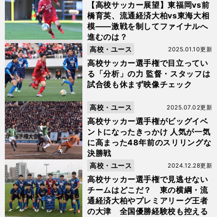
【高校サッカー展望】東福岡vs前
橋育英、流通経済大柏vs東海大相
模――激戦を制してファイナルへ
進むのは？
高校・ユース
2025.01.10更新
高校サッカー選手権で目立ってい
る「分析」の力 監督・スタッフは
試合後も休まず映像チェック
高校・ユース
2025.07.02更新
高校サッカー選手権がビッグイベ
ントになったきっかけ 人気が一気
に高まった48年前のスリリングな
決勝戦
高校・ユース
2024.12.28更新
高校サッカー選手権で見逃せない
チームはどこだ？ 東の横綱・流
通経済大柏やプレミアリーグ王者
の大津 全国優勝経験校も控える