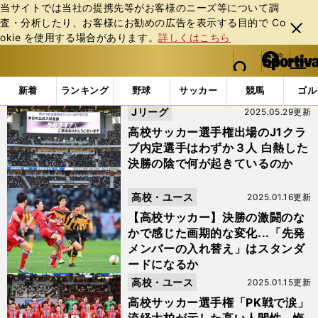
当サイトでは当社の提携先等がお客様のニーズ等について調
査・分析したり、お客様にお勧めの広告を表⽰する⽬的で Co
閉じ
okie を使⽤する場合があります。
詳しくはこちら
る
マイペ
web Sportiva (webスポルティーバ)
検索
メニュ
we
ー
「#流通経済大柏」の最新ニュース・ 情報
b
ジ
新着
ランキング
野球
サッカー
競馬
ゴル
ス
Jリーグ
2025.05.29更新
ポ
ル
高校サッカー選手権出場のJ1クラ
テ
ブ内定選手はわずか３人 白熱した
ィ
決勝の陰で何が起きているのか
ー
バ
高校・ユース
2025.01.16更新
【高校サッカー】決勝の激闘のな
かで感じた画期的な変化...「先発
メンバーの入れ替え」はスタンダ
ードになるか
高校・ユース
2025.01.15更新
高校サッカー選手権「PK戦で涙」