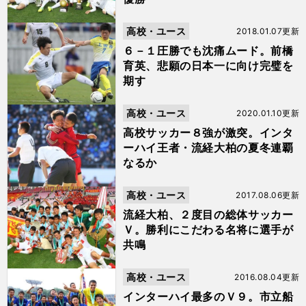
高校・ユース
2018.01.07更新
６－１圧勝でも沈痛ムード。前橋
育英、悲願の日本一に向け完璧を
期す
高校・ユース
2020.01.10更新
高校サッカー８強が激突。インタ
ーハイ王者・流経大柏の夏冬連覇
なるか
高校・ユース
2017.08.06更新
流経大柏、２度目の総体サッカー
Ｖ。勝利にこだわる名将に選手が
共鳴
高校・ユース
2016.08.04更新
インターハイ最多のＶ９。市立船