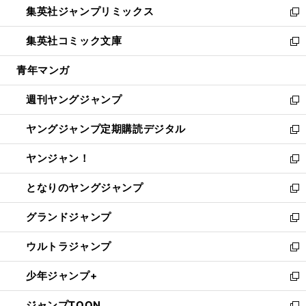
集英社ジャンプリミックス
く
で
ド
ィ
い
新
開
ウ
ン
ウ
し
集英社コミック文庫
く
で
ド
ィ
い
新
開
ウ
ン
ウ
し
青年マンガ
く
で
ド
ィ
い
開
ウ
ン
ウ
週刊ヤングジャンプ
く
で
ド
ィ
新
開
ウ
ン
し
ヤングジャンプ定期購読デジタル
く
で
ド
い
新
開
ウ
ウ
し
ヤンジャン！
く
で
ィ
い
新
開
ン
ウ
し
となりのヤングジャンプ
く
ド
ィ
い
新
ウ
ン
ウ
し
グランドジャンプ
で
ド
ィ
い
新
開
ウ
ン
ウ
し
ウルトラジャンプ
く
で
ド
ィ
い
新
開
ウ
ン
ウ
し
少年ジャンプ+
く
で
ド
ィ
い
新
開
ウ
ン
ウ
し
ジャンプTOON
く
で