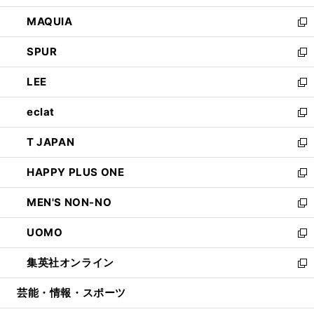
ン
ウ
し
MAQUIA
ド
ィ
い
新
ウ
ン
ウ
し
SPUR
で
ド
ィ
い
新
開
ウ
ン
ウ
し
LEE
く
で
ド
ィ
い
新
開
ウ
ン
ウ
し
eclat
く
で
ド
ィ
い
新
開
ウ
ン
ウ
し
T JAPAN
く
で
ド
ィ
い
新
開
ウ
ン
ウ
し
HAPPY PLUS ONE
く
で
ド
ィ
い
新
開
ウ
ン
ウ
し
MEN'S NON-NO
く
で
ド
ィ
い
新
開
ウ
ン
ウ
し
UOMO
く
で
ド
ィ
い
新
開
ウ
ン
ウ
し
集英社オンライン
く
で
ド
ィ
い
新
開
ウ
ン
ウ
し
芸能・情報・スポーツ
く
で
ド
ィ
い
開
ウ
ン
ウ