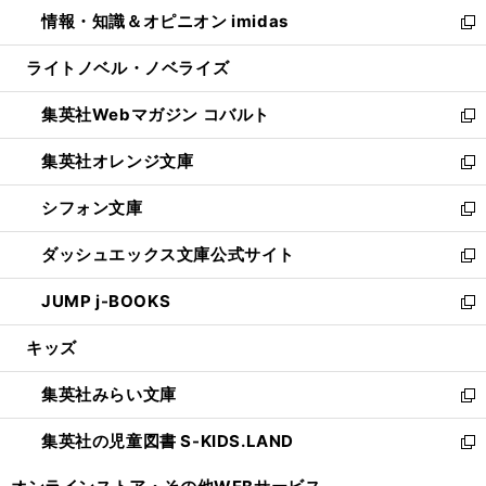
ン
ウ
し
情報・知識＆オピニオン imidas
く
で
ド
ィ
い
新
開
ウ
ン
ウ
し
ライトノベル・ノベライズ
く
で
ド
ィ
い
開
ウ
ン
ウ
集英社Webマガジン コバルト
く
で
ド
ィ
新
開
ウ
ン
し
集英社オレンジ文庫
く
で
ド
い
新
開
ウ
ウ
し
シフォン文庫
く
で
ィ
い
新
開
ン
ウ
し
ダッシュエックス文庫公式サイト
く
ド
ィ
い
新
ウ
ン
ウ
し
JUMP j-BOOKS
で
ド
ィ
い
新
開
ウ
ン
ウ
し
キッズ
く
で
ド
ィ
い
開
ウ
ン
ウ
集英社みらい文庫
く
で
ド
ィ
新
開
ウ
ン
し
集英社の児童図書 S-KIDS.LAND
く
で
ド
い
新
開
ウ
ウ
し