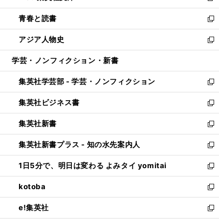
ウ
ン
ウ
し
青春と読書
で
ド
ィ
い
新
開
ウ
ン
ウ
し
アジア人物史
く
で
ド
ィ
い
新
開
ウ
ン
ウ
し
学芸・ノンフィクション・新書
く
で
ド
ィ
い
開
ウ
ン
ウ
集英社学芸部 - 学芸・ノンフィクション
く
で
ド
ィ
新
開
ウ
ン
し
集英社ビジネス書
く
で
ド
い
新
開
ウ
ウ
し
集英社新書
く
で
ィ
い
新
開
ン
ウ
し
集英社新書プラス - 知の水先案内人
く
ド
ィ
い
新
ウ
ン
ウ
し
1日5分で、明日は変わる よみタイ yomitai
で
ド
ィ
い
新
開
ウ
ン
ウ
し
kotoba
く
で
ド
ィ
い
新
開
ウ
ン
ウ
し
e!集英社
く
で
ド
ィ
い
新
開
ウ