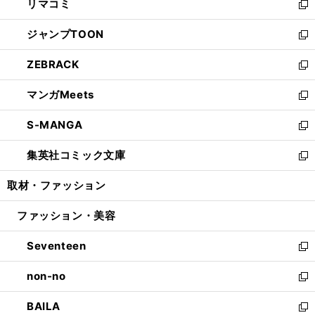
リマコミ
で
ド
ィ
い
新
開
ウ
ン
ウ
し
ジャンプTOON
く
で
ド
ィ
い
新
開
ウ
ン
ウ
し
ZEBRACK
く
で
ド
ィ
い
新
開
ウ
ン
ウ
し
マンガMeets
く
で
ド
ィ
い
新
開
ウ
ン
ウ
し
S-MANGA
く
で
ド
ィ
い
新
開
ウ
ン
ウ
し
集英社コミック文庫
く
で
ド
ィ
い
新
開
ウ
ン
ウ
し
取材・ファッション
く
で
ド
ィ
い
開
ウ
ン
ウ
ファッション・美容
く
で
ド
ィ
開
ウ
ン
Seventeen
く
で
ド
新
開
ウ
し
non-no
く
で
い
新
開
ウ
し
BAILA
く
ィ
い
新