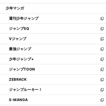
閉
ウ
じ
少年マンガ
で
る
開
週刊少年ジャンプ
く
新
し
ジャンプSQ
い
新
ウ
し
Vジャンプ
ィ
い
新
ン
ウ
し
最強ジャンプ
ド
ィ
い
新
ウ
ン
ウ
し
少年ジャンプ+
で
ド
ィ
い
新
開
ウ
ン
ウ
し
ジャンプTOON
く
で
ド
ィ
い
新
開
ウ
ン
ウ
し
ZEBRACK
く
で
ド
ィ
い
新
開
ウ
ン
ウ
し
ジャンプルーキー！
く
で
ド
ィ
い
新
開
ウ
ン
ウ
し
S-MANGA
く
で
ド
ィ
い
新
開
ウ
ン
ウ
し