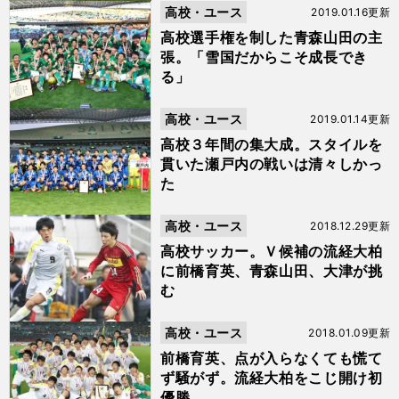
高校・ユース
2019.01.16更新
高校選手権を制した青森山田の主
張。「雪国だからこそ成長でき
る」
高校・ユース
2019.01.14更新
高校３年間の集大成。スタイルを
貫いた瀬戸内の戦いは清々しかっ
た
高校・ユース
2018.12.29更新
高校サッカー。Ｖ候補の流経大柏
に前橋育英、青森山田、大津が挑
む
高校・ユース
2018.01.09更新
前橋育英、点が入らなくても慌て
ず騒がず。流経大柏をこじ開け初
優勝