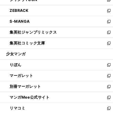
ド
ィ
い
新
開
ウ
ン
ウ
し
ZEBRACK
く
で
ド
ィ
い
新
開
ウ
ン
ウ
し
S-MANGA
く
で
ド
ィ
い
新
開
ウ
ン
ウ
し
集英社ジャンプリミックス
く
で
ド
ィ
い
新
開
ウ
ン
ウ
し
集英社コミック文庫
く
で
ド
ィ
い
新
開
ウ
ン
ウ
し
少女マンガ
く
で
ド
ィ
い
開
ウ
ン
ウ
りぼん
く
で
ド
ィ
新
開
ウ
ン
し
マーガレット
く
で
ド
い
新
開
ウ
ウ
し
別冊マーガレット
く
で
ィ
い
新
開
ン
ウ
し
マンガMee公式サイト
く
ド
ィ
い
新
ウ
ン
ウ
し
リマコミ
で
ド
ィ
い
新