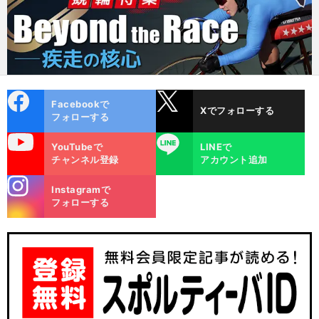
cebo
X
Facebookで
Xでフォローする
ok
フォローする
uTube
LINE
YouTubeで
LINEで
チャンネル登録
アカウント追加
stagra
Instagramで
m
フォローする