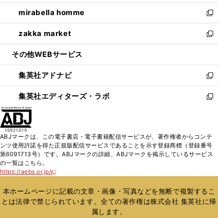
開
ウ
ン
ウ
し
mirabella homme
く
で
ド
ィ
い
新
開
ウ
ン
ウ
し
zakka market
く
で
ド
ィ
い
新
開
ウ
ン
ウ
し
その他WEBサービス
く
で
ド
ィ
い
開
ウ
ン
ウ
集英社アドナビ
く
で
ド
ィ
新
開
ウ
ン
し
集英社エディターズ・ラボ
く
で
ド
い
新
開
ウ
ウ
し
く
で
ィ
い
開
ン
ウ
ABJマークは、この電子書店・電子書籍配信サービスが、著作権者からコンテ
く
ド
ィ
ンツ使用許諾を得た正規版配信サービスであることを示す登録商標（登録番号
ウ
ン
第6091713号）です。ABJマークの詳細、ABJマークを掲示しているサービス
で
ド
の一覧はこちら。
開
ウ
https://aebs.or.jp/
新
く
で
し
い
開
本ホームページに記載の文章・画像・写真などを無断で複製するこ
ウ
く
とは法律で禁じられています。全ての著作権は株式会社 集英社に帰
ィ
属します。
ン