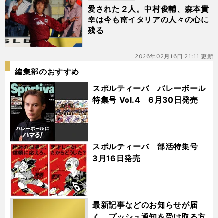
愛された２人。中村俊輔、森本貴
幸は今も南イタリアの人々の心に
残る
2026年02月16日 21:11 更新
編集部のおすすめ
スポルティーバ バレーボール
特集号 Vol.4 6月30日発売
スポルティーバ 部活特集号
3月16日発売
最新記事などのお知らせが届
く プッシュ通知を受け取る方