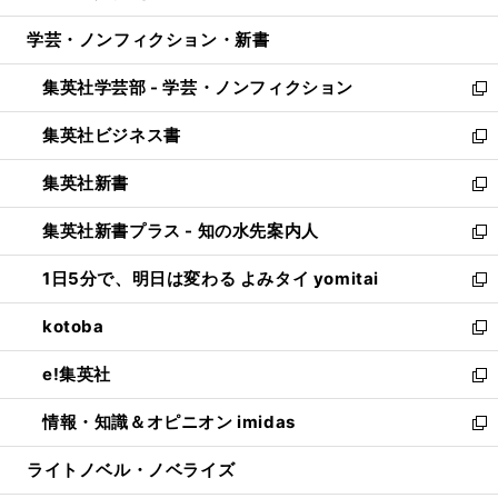
開
ウ
ン
ウ
し
学芸・ノンフィクション・新書
く
で
ド
ィ
い
開
ウ
ン
ウ
集英社学芸部 - 学芸・ノンフィクション
く
で
ド
ィ
新
開
ウ
ン
し
集英社ビジネス書
く
で
ド
い
新
開
ウ
ウ
し
集英社新書
く
で
ィ
い
新
開
ン
ウ
し
集英社新書プラス - 知の水先案内人
く
ド
ィ
い
新
ウ
ン
ウ
し
1日5分で、明日は変わる よみタイ yomitai
で
ド
ィ
い
新
開
ウ
ン
ウ
し
kotoba
く
で
ド
ィ
い
新
開
ウ
ン
ウ
し
e!集英社
く
で
ド
ィ
い
新
開
ウ
ン
ウ
し
情報・知識＆オピニオン imidas
く
で
ド
ィ
い
新
開
ウ
ン
ウ
し
ライトノベル・ノベライズ
く
で
ド
ィ
い
開
ウ
ン
ウ