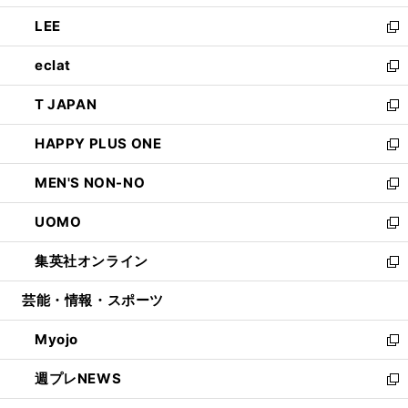
開
ウ
ン
ウ
し
LEE
く
で
ド
ィ
い
新
開
ウ
ン
ウ
し
eclat
く
で
ド
ィ
い
新
開
ウ
ン
ウ
し
T JAPAN
く
で
ド
ィ
い
新
開
ウ
ン
ウ
し
HAPPY PLUS ONE
く
で
ド
ィ
い
新
開
ウ
ン
ウ
し
MEN'S NON-NO
く
で
ド
ィ
い
新
開
ウ
ン
ウ
し
UOMO
く
で
ド
ィ
い
新
開
ウ
ン
ウ
し
集英社オンライン
く
で
ド
ィ
い
新
開
ウ
ン
ウ
し
芸能・情報・スポーツ
く
で
ド
ィ
い
開
ウ
ン
ウ
Myojo
く
で
ド
ィ
新
開
ウ
ン
し
週プレNEWS
く
で
ド
い
新
開
ウ
ウ
し