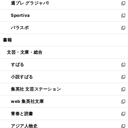
週プレ グラジャパ!
く
で
ィ
い
新
開
ン
ウ
し
Sportiva
く
ド
ィ
い
新
ウ
ン
ウ
し
パラスポ
で
ド
ィ
い
新
開
ウ
ン
ウ
し
書籍
く
で
ド
ィ
い
開
ウ
ン
ウ
文芸・文庫・総合
く
で
ド
ィ
開
ウ
ン
すばる
く
で
ド
新
開
ウ
し
小説すばる
く
で
い
新
開
ウ
し
集英社 文芸ステーション
く
ィ
い
新
ン
ウ
し
web 集英社文庫
ド
ィ
い
新
ウ
ン
ウ
し
青春と読書
で
ド
ィ
い
新
開
ウ
ン
ウ
し
アジア人物史
く
で
ド
ィ
い
新