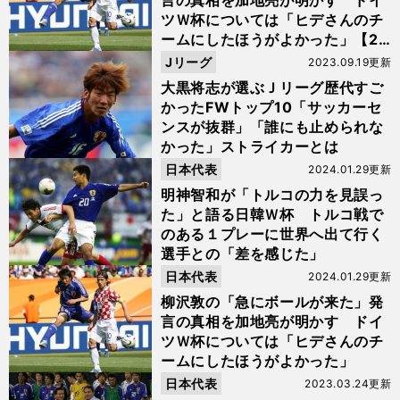
言の真相を加地亮が明かす ドイ
ツＷ杯については「ヒデさんのチ
ームにしたほうがよかった」【20
23年人気記事】
Jリーグ
2023.09.19更新
大黒将志が選ぶＪリーグ歴代すご
かったFWトップ10「サッカーセ
ンスが抜群」「誰にも止められな
かった」ストライカーとは
日本代表
2024.01.29更新
明神智和が「トルコの力を見誤っ
た」と語る日韓Ｗ杯 トルコ戦で
のある１プレーに世界へ出て行く
選手との「差を感じた」
日本代表
2024.01.29更新
柳沢敦の「急にボールが来た」発
言の真相を加地亮が明かす ドイ
ツＷ杯については「ヒデさんのチ
ームにしたほうがよかった」
日本代表
2023.03.24更新