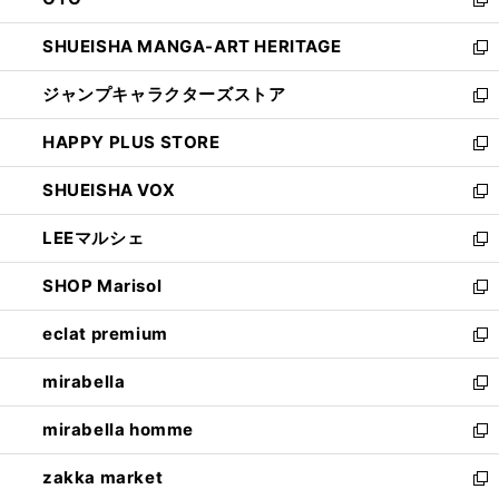
で
ド
新
開
ウ
し
SHUEISHA MANGA-ART HERITAGE
く
で
い
新
開
ウ
し
ジャンプキャラクターズストア
く
ィ
い
新
ン
ウ
し
HAPPY PLUS STORE
ド
ィ
い
新
ウ
ン
ウ
し
SHUEISHA VOX
で
ド
ィ
い
新
開
ウ
ン
ウ
し
LEEマルシェ
く
で
ド
ィ
い
新
開
ウ
ン
ウ
し
SHOP Marisol
く
で
ド
ィ
い
新
開
ウ
ン
ウ
し
eclat premium
く
で
ド
ィ
い
新
開
ウ
ン
ウ
し
mirabella
く
で
ド
ィ
い
新
開
ウ
ン
ウ
し
mirabella homme
く
で
ド
ィ
い
新
開
ウ
ン
ウ
し
zakka market
く
で
ド
ィ
い
新