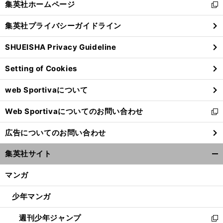
集英社ホームページ
新
閉
し
じ
集英社プライバシーガイドライン
い
る
ウ
SHUEISHA Privacy Guideline
ィ
ン
Setting of Cookies
ド
ウ
web Sportivaについて
で
開
Web Sportivaについてのお問い合わせ
く
新
し
広告についてのお問い合わせ
い
ウ
集英社サイト
ィ
開
ン
く/
マンガ
ド
閉
ウ
じ
少年マンガ
で
る
開
週刊少年ジャンプ
く
新