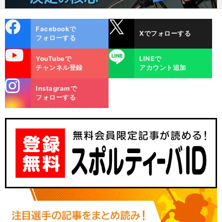
cebo
X
Facebookで
Xでフォローする
ok
フォローする
uTube
LINE
YouTubeで
LINEで
チャンネル登録
アカウント追加
stagra
Instagramで
m
フォローする