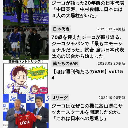
ジーコが語った20年前の日本代表
「中田英寿、中村俊輔...日本には
４人の大黒柱がいた」
日本代表
2023.03.24更新
70歳を迎えたジーコが振り返る、
ジーコジャパンで「最もエモーシ
ョナルだった」試合 強い日本代表
はあの試合から始まった
俺たちのVAR
2023.02.20更新
【ほぼ週刊俺たちのVAR】vol.15
4
Jリーグ
2022.10.08更新
ジーコはなぜこの機に富山県にサ
ッカースクールを開講したのか。
「これは日本への恩返し」