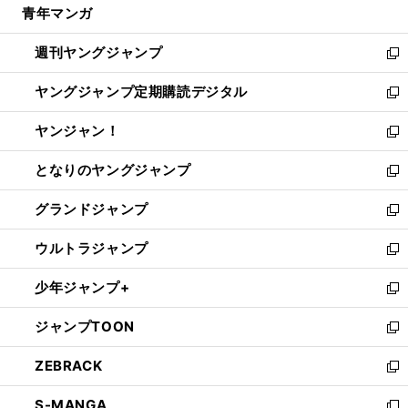
青年マンガ
く
で
ド
ィ
い
開
ウ
ン
ウ
週刊ヤングジャンプ
く
で
ド
ィ
新
開
ウ
ン
し
ヤングジャンプ定期購読デジタル
く
で
ド
い
新
開
ウ
ウ
し
ヤンジャン！
く
で
ィ
い
新
開
ン
ウ
し
となりのヤングジャンプ
く
ド
ィ
い
新
ウ
ン
ウ
し
グランドジャンプ
で
ド
ィ
い
新
開
ウ
ン
ウ
し
ウルトラジャンプ
く
で
ド
ィ
い
新
開
ウ
ン
ウ
し
少年ジャンプ+
く
で
ド
ィ
い
新
開
ウ
ン
ウ
し
ジャンプTOON
く
で
ド
ィ
い
新
開
ウ
ン
ウ
し
ZEBRACK
く
で
ド
ィ
い
新
開
ウ
ン
ウ
し
S-MANGA
く
で
ド
ィ