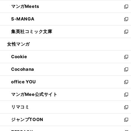
開
ウ
ン
ウ
し
マンガMeets
く
で
ド
ィ
い
新
開
ウ
ン
ウ
し
S-MANGA
く
で
ド
ィ
い
新
開
ウ
ン
ウ
し
集英社コミック文庫
く
で
ド
ィ
い
新
開
ウ
ン
ウ
し
女性マンガ
く
で
ド
ィ
い
開
ウ
ン
ウ
Cookie
く
で
ド
ィ
新
開
ウ
ン
し
Cocohana
く
で
ド
い
新
開
ウ
ウ
し
office YOU
く
で
ィ
い
新
開
ン
ウ
し
マンガMee公式サイト
く
ド
ィ
い
新
ウ
ン
ウ
し
リマコミ
で
ド
ィ
い
新
開
ウ
ン
ウ
し
ジャンプTOON
く
で
ド
ィ
い
新
開
ウ
ン
ウ
し