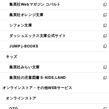
集英社Webマガジン コバルト
く
で
ド
ィ
新
開
ウ
ン
し
集英社オレンジ文庫
く
で
ド
い
新
開
ウ
ウ
し
シフォン文庫
く
で
ィ
い
新
開
ン
ウ
し
ダッシュエックス文庫公式サイト
く
ド
ィ
い
新
ウ
ン
ウ
し
JUMP j-BOOKS
で
ド
ィ
い
新
開
ウ
ン
ウ
し
キッズ
く
で
ド
ィ
い
開
ウ
ン
ウ
集英社みらい文庫
く
で
ド
ィ
新
開
ウ
ン
し
集英社の児童図書 S-KIDS.LAND
く
で
ド
い
新
開
ウ
ウ
し
オンラインストア・
その他WEBサービス
く
で
ィ
い
開
ン
ウ
オンラインストア
く
ド
ィ
ウ
ン
OTO