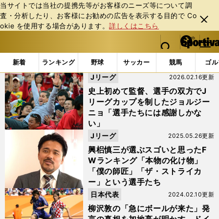
当サイトでは当社の提携先等がお客様のニーズ等について調
査・分析したり、お客様にお勧めの広告を表⽰する⽬的で Co
閉じ
okie を使⽤する場合があります。
詳しくはこちら
る
マイペ
web Sportiva (webスポルティーバ)
検索
メニュ
we
ー
「#柳沢敦」の最新ニュース・ 情報
b
ジ
新着
ランキング
野球
サッカー
競馬
ゴル
ス
Jリーグ
2026.02.16更新
ポ
ル
史上初めて監督、選手の双方でJ
テ
リーグカップを制したジョルジー
ィ
ニョ「選手たちには感謝しかな
ー
い」
バ
Jリーグ
2025.05.26更新
興梠慎三が選ぶスゴいと思ったF
Wランキング「本物の化け物」
「僕の師匠」「ザ・ストライカ
ー」という選手たち
日本代表
2024.02.10更新
柳沢敦の「急にボールが来た」発