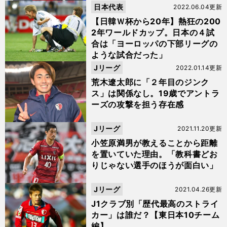
日本代表
2022.06.04更新
【日韓Ｗ杯から20年】熱狂の200
2年ワールドカップ。日本の４試
合は「ヨーロッパの下部リーグの
ような試合だった」
Jリーグ
2022.01.14更新
荒木遼太郎に「２年目のジンク
ス」は関係なし。19歳でアントラ
ーズの攻撃を担う存在感
Jリーグ
2021.11.20更新
小笠原満男が教えることから距離
を置いていた理由。「教科書どお
りじゃない選手のほうが面白い」
Jリーグ
2021.04.26更新
J1クラブ別「歴代最高のストライ
カー」は誰だ？【東日本10チーム
編】