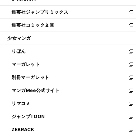
い
新
開
ウ
ン
ウ
し
集英社ジャンプリミックス
く
で
ド
ィ
い
新
開
ウ
ン
ウ
し
集英社コミック文庫
く
で
ド
ィ
い
新
開
ウ
ン
ウ
し
少女マンガ
く
で
ド
ィ
い
開
ウ
ン
ウ
りぼん
く
で
ド
ィ
新
開
ウ
ン
し
マーガレット
く
で
ド
い
新
開
ウ
ウ
し
別冊マーガレット
く
で
ィ
い
新
開
ン
ウ
し
マンガMee公式サイト
く
ド
ィ
い
新
ウ
ン
ウ
し
リマコミ
で
ド
ィ
い
新
開
ウ
ン
ウ
し
ジャンプTOON
く
で
ド
ィ
い
新
開
ウ
ン
ウ
し
ZEBRACK
く
で
ド
ィ
い
新