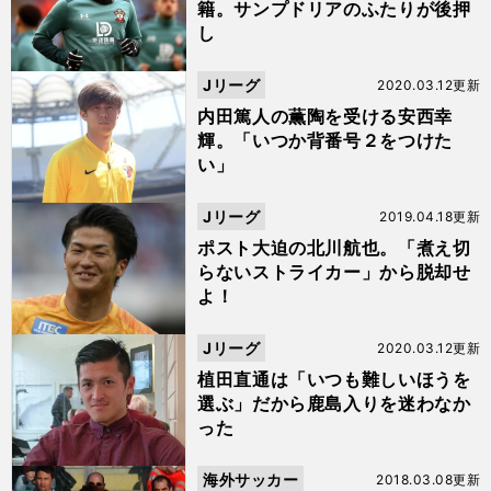
籍。サンプドリアのふたりが後押
し
Jリーグ
2020.03.12更新
内田篤人の薫陶を受ける安西幸
輝。「いつか背番号２をつけた
い」
Jリーグ
2019.04.18更新
ポスト大迫の北川航也。「煮え切
らないストライカー」から脱却せ
よ！
Jリーグ
2020.03.12更新
植田直通は「いつも難しいほうを
選ぶ」だから鹿島入りを迷わなか
った
海外サッカー
2018.03.08更新