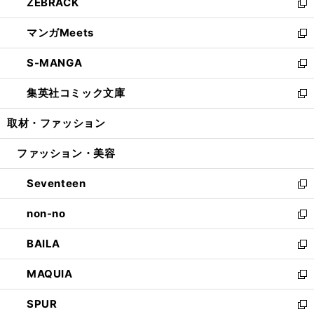
ZEBRACK
く
で
ド
ィ
い
新
開
ウ
ン
ウ
し
マンガMeets
く
で
ド
ィ
い
新
開
ウ
ン
ウ
し
S-MANGA
く
で
ド
ィ
い
新
開
ウ
ン
ウ
し
集英社コミック文庫
く
で
ド
ィ
い
新
開
ウ
ン
ウ
し
取材・ファッション
く
で
ド
ィ
い
開
ウ
ン
ウ
ファッション・美容
く
で
ド
ィ
開
ウ
ン
Seventeen
く
で
ド
新
開
ウ
し
non-no
く
で
い
新
開
ウ
し
BAILA
く
ィ
い
新
ン
ウ
し
MAQUIA
ド
ィ
い
新
ウ
ン
ウ
し
SPUR
で
ド
ィ
い
新