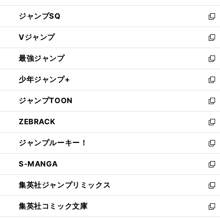
し
ジャンプSQ
い
新
ウ
し
Vジャンプ
ィ
い
新
ン
ウ
し
最強ジャンプ
ド
ィ
い
新
ウ
ン
ウ
し
少年ジャンプ+
で
ド
ィ
い
新
開
ウ
ン
ウ
し
ジャンプTOON
く
で
ド
ィ
い
新
開
ウ
ン
ウ
し
ZEBRACK
く
で
ド
ィ
い
新
開
ウ
ン
ウ
し
ジャンプルーキー！
く
で
ド
ィ
い
新
開
ウ
ン
ウ
し
S-MANGA
く
で
ド
ィ
い
新
開
ウ
ン
ウ
し
集英社ジャンプリミックス
く
で
ド
ィ
い
新
開
ウ
ン
ウ
し
集英社コミック文庫
く
で
ド
ィ
い
新
開
ウ
ン
ウ
し