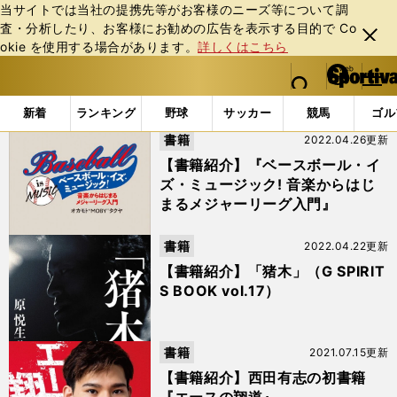
当サイトでは当社の提携先等がお客様のニーズ等について調
査・分析したり、お客様にお勧めの広告を表⽰する⽬的で Co
閉じ
okie を使⽤する場合があります。
詳しくはこちら
る
マイペ
web Sportiva (webスポルティーバ)
検索
メニュ
we
ー
「#書籍紹介」の最新ニュース・ 情報
b
ジ
新着
ランキング
野球
サッカー
競馬
ゴル
ス
書籍
2022.04.26更新
ポ
ル
【書籍紹介】『ベースボール・イ
テ
ズ・ミュージック! 音楽からはじ
ィ
まるメジャーリーグ入門』
ー
バ
書籍
2022.04.22更新
【書籍紹介】「猪木」（G SPIRIT
S BOOK vol.17）
書籍
2021.07.15更新
【書籍紹介】西田有志の初書籍