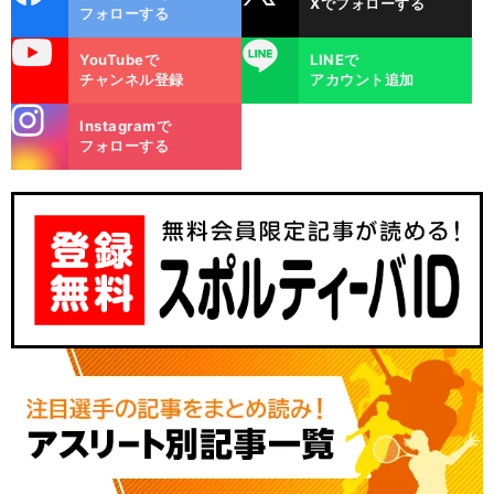
Xでフォローする
ok
フォローする
uTube
LINE
YouTubeで
LINEで
チャンネル登録
アカウント追加
stagra
Instagramで
m
フォローする