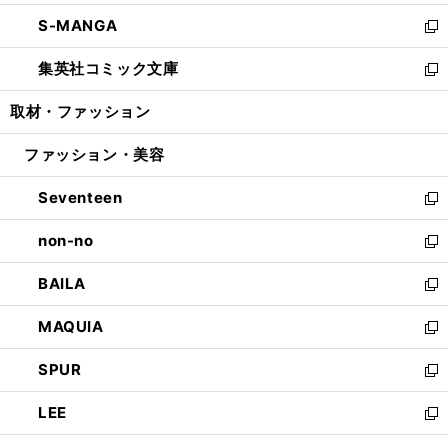
開
ウ
ン
ウ
し
S-MANGA
く
で
ド
ィ
い
新
開
ウ
ン
ウ
し
集英社コミック文庫
く
で
ド
ィ
い
新
開
ウ
ン
ウ
し
取材・ファッション
く
で
ド
ィ
い
開
ウ
ン
ウ
ファッション・美容
く
で
ド
ィ
開
ウ
ン
Seventeen
く
で
ド
新
開
ウ
し
non-no
く
で
い
新
開
ウ
し
BAILA
く
ィ
い
新
ン
ウ
し
MAQUIA
ド
ィ
い
新
ウ
ン
ウ
し
SPUR
で
ド
ィ
い
新
開
ウ
ン
ウ
し
LEE
く
で
ド
ィ
い
新
開
ウ
ン
ウ
し