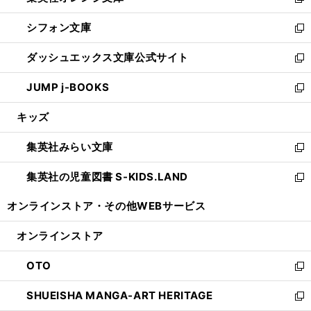
い
新
開
ウ
ウ
し
シフォン文庫
く
で
ィ
い
新
開
ン
ウ
し
ダッシュエックス文庫公式サイト
く
ド
ィ
い
新
ウ
ン
ウ
し
JUMP j-BOOKS
で
ド
ィ
い
新
開
ウ
ン
ウ
し
キッズ
く
で
ド
ィ
い
開
ウ
ン
ウ
集英社みらい文庫
く
で
ド
ィ
新
開
ウ
ン
し
集英社の児童図書 S-KIDS.LAND
く
で
ド
い
新
開
ウ
ウ
し
オンラインストア・
その他WEBサービス
く
で
ィ
い
開
ン
ウ
オンラインストア
く
ド
ィ
ウ
ン
OTO
で
ド
新
開
ウ
し
SHUEISHA MANGA-ART HERITAGE
く
で
い
新