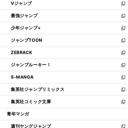
Vジャンプ
ィ
い
新
ン
ウ
し
最強ジャンプ
ド
ィ
い
新
ウ
ン
ウ
し
少年ジャンプ+
で
ド
ィ
い
新
開
ウ
ン
ウ
し
ジャンプTOON
く
で
ド
ィ
い
新
開
ウ
ン
ウ
し
ZEBRACK
く
で
ド
ィ
い
新
開
ウ
ン
ウ
し
ジャンプルーキー！
く
で
ド
ィ
い
新
開
ウ
ン
ウ
し
S-MANGA
く
で
ド
ィ
い
新
開
ウ
ン
ウ
し
集英社ジャンプリミックス
く
で
ド
ィ
い
新
開
ウ
ン
ウ
し
集英社コミック文庫
く
で
ド
ィ
い
新
開
ウ
ン
ウ
し
青年マンガ
く
で
ド
ィ
い
開
ウ
ン
ウ
週刊ヤングジャンプ
く
で
ド
ィ
新