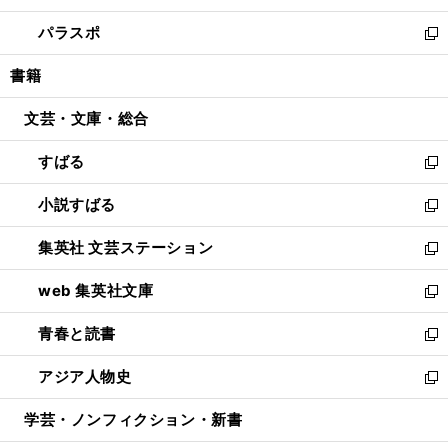
ウ
ン
ウ
し
パラスポ
で
ド
ィ
い
新
開
ウ
ン
ウ
し
書籍
く
で
ド
ィ
い
開
ウ
ン
ウ
文芸・文庫・総合
く
で
ド
ィ
開
ウ
ン
すばる
く
で
ド
新
開
ウ
し
小説すばる
く
で
い
新
開
ウ
し
集英社 文芸ステーション
く
ィ
い
新
ン
ウ
し
web 集英社文庫
ド
ィ
い
新
ウ
ン
ウ
し
青春と読書
で
ド
ィ
い
新
開
ウ
ン
ウ
し
アジア人物史
く
で
ド
ィ
い
新
開
ウ
ン
ウ
し
学芸・ノンフィクション・新書
く
で
ド
ィ
い
開
ウ
ン
ウ