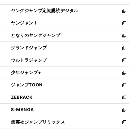
開
ウ
ン
し
ヤングジャンプ定期購読デジタル
く
で
ド
い
新
開
ウ
ウ
し
ヤンジャン！
く
で
ィ
い
新
開
ン
ウ
し
となりのヤングジャンプ
く
ド
ィ
い
新
ウ
ン
ウ
し
グランドジャンプ
で
ド
ィ
い
新
開
ウ
ン
ウ
し
ウルトラジャンプ
く
で
ド
ィ
い
新
開
ウ
ン
ウ
し
少年ジャンプ+
く
で
ド
ィ
い
新
開
ウ
ン
ウ
し
ジャンプTOON
く
で
ド
ィ
い
新
開
ウ
ン
ウ
し
ZEBRACK
く
で
ド
ィ
い
新
開
ウ
ン
ウ
し
S-MANGA
く
で
ド
ィ
い
新
開
ウ
ン
ウ
し
集英社ジャンプリミックス
く
で
ド
ィ
い
新
開
ウ
ン