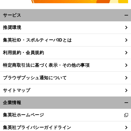
サービス
開
く/
推奨環境
閉
じ
集英社ID・スポルティーバIDとは
る
利用規約・会員規約
特定商取引法に基づく表示・その他の事項
ブラウザプッシュ通知について
サイトマップ
企業情報
開
く/
集英社ホームページ
新
閉
し
じ
集英社プライバシーガイドライン
い
る