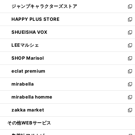
開
ウ
し
ジャンプキャラクターズストア
く
ィ
い
新
ン
ウ
し
HAPPY PLUS STORE
ド
ィ
い
新
ウ
ン
ウ
し
SHUEISHA VOX
で
ド
ィ
い
新
開
ウ
ン
ウ
し
LEEマルシェ
く
で
ド
ィ
い
新
開
ウ
ン
ウ
し
SHOP Marisol
く
で
ド
ィ
い
新
開
ウ
ン
ウ
し
eclat premium
く
で
ド
ィ
い
新
開
ウ
ン
ウ
し
mirabella
く
で
ド
ィ
い
新
開
ウ
ン
ウ
し
mirabella homme
く
で
ド
ィ
い
新
開
ウ
ン
ウ
し
zakka market
く
で
ド
ィ
い
新
開
ウ
ン
ウ
し
その他WEBサービス
く
で
ド
ィ
い
開
ウ
ン
ウ