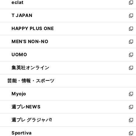
eclat
く
で
ド
ィ
い
新
開
ウ
ン
ウ
し
T JAPAN
く
で
ド
ィ
い
新
開
ウ
ン
ウ
し
HAPPY PLUS ONE
く
で
ド
ィ
い
新
開
ウ
ン
ウ
し
MEN'S NON-NO
く
で
ド
ィ
い
新
開
ウ
ン
ウ
し
UOMO
く
で
ド
ィ
い
新
開
ウ
ン
ウ
し
集英社オンライン
く
で
ド
ィ
い
新
開
ウ
ン
ウ
し
芸能・情報・スポーツ
く
で
ド
ィ
い
開
ウ
ン
ウ
Myojo
く
で
ド
ィ
新
開
ウ
ン
し
週プレNEWS
く
で
ド
い
新
開
ウ
ウ
し
週プレ グラジャパ!
く
で
ィ
い
新
開
ン
ウ
し
Sportiva
く
ド
ィ
い
新