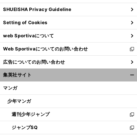
ウ
SHUEISHA Privacy Guideline
ィ
ン
Setting of Cookies
ド
ウ
web Sportivaについて
で
開
Web Sportivaについてのお問い合わせ
く
新
し
広告についてのお問い合わせ
い
ウ
集英社サイト
ィ
開
ン
く/
マンガ
ド
閉
ウ
じ
少年マンガ
で
る
開
週刊少年ジャンプ
く
新
し
ジャンプSQ
い
新
ウ
し