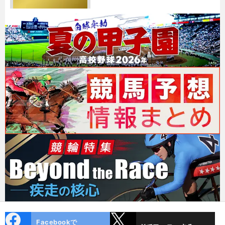
cebo
X
Facebookで