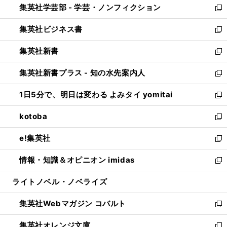
集英社学芸部 - 学芸・ノンフィクション
く
で
ド
ィ
新
開
ウ
ン
し
集英社ビジネス書
く
で
ド
い
新
開
ウ
ウ
し
集英社新書
く
で
ィ
い
新
開
ン
ウ
し
集英社新書プラス - 知の水先案内人
く
ド
ィ
い
新
ウ
ン
ウ
し
1日5分で、明日は変わる よみタイ yomitai
で
ド
ィ
い
新
開
ウ
ン
ウ
し
kotoba
く
で
ド
ィ
い
新
開
ウ
ン
ウ
し
e!集英社
く
で
ド
ィ
い
新
開
ウ
ン
ウ
し
情報・知識＆オピニオン imidas
く
で
ド
ィ
い
新
開
ウ
ン
ウ
し
ライトノベル・ノベライズ
く
で
ド
ィ
い
開
ウ
ン
ウ
集英社Webマガジン コバルト
く
で
ド
ィ
新
開
ウ
ン
し
集英社オレンジ文庫
く
で
ド