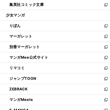
ウ
し
集英社コミック文庫
く
で
ド
ィ
い
新
開
ウ
ン
ウ
し
少女マンガ
く
で
ド
ィ
い
開
ウ
ン
ウ
りぼん
く
で
ド
ィ
新
開
ウ
ン
し
マーガレット
く
で
ド
い
新
開
ウ
ウ
し
別冊マーガレット
く
で
ィ
い
新
開
ン
ウ
し
マンガMee公式サイト
く
ド
ィ
い
新
ウ
ン
ウ
し
リマコミ
で
ド
ィ
い
新
開
ウ
ン
ウ
し
ジャンプTOON
く
で
ド
ィ
い
新
開
ウ
ン
ウ
し
ZEBRACK
く
で
ド
ィ
い
新
開
ウ
ン
ウ
し
マンガMeets
く
で
ド
ィ
い
新
開
ウ
ン
ウ
し