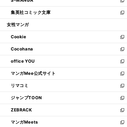
S-MANGA
く
で
ド
ィ
い
新
開
ウ
ン
ウ
し
集英社コミック文庫
く
で
ド
ィ
い
新
開
ウ
ン
ウ
し
女性マンガ
く
で
ド
ィ
い
開
ウ
ン
ウ
Cookie
く
で
ド
ィ
新
開
ウ
ン
し
Cocohana
く
で
ド
い
新
開
ウ
ウ
し
office YOU
く
で
ィ
い
新
開
ン
ウ
し
マンガMee公式サイト
く
ド
ィ
い
新
ウ
ン
ウ
し
リマコミ
で
ド
ィ
い
新
開
ウ
ン
ウ
し
ジャンプTOON
く
で
ド
ィ
い
新
開
ウ
ン
ウ
し
ZEBRACK
く
で
ド
ィ
い
新
開
ウ
ン
ウ
し
マンガMeets
く
で
ド
ィ
い
新