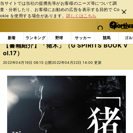
当サイトでは当社の提携先等がお客様のニーズ等について調
査・分析したり、お客様にお勧めの広告を表⽰する⽬的で Co
閉じ
okie を使⽤する場合があります。
詳しくはこちら
る
マイペ
web Sportiva (webスポルティーバ)
検索
メニュ
we
ー
インフォメーション
書籍
【書籍紹介】「猪木」（G SPI
b
ジ
新着
ランキング
野球
サッカー
競馬
ゴル
ス
【書籍紹介】「猪木」（G SPIRITS BOOK v
ポ
ol.17）
ル
テ
2022年04月19日 08:15 公開
2022年04月22日 14:00 更新
ィ
ー
バ