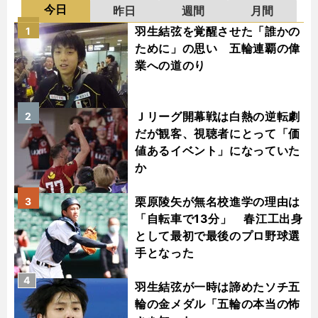
今日
昨日
週間
月間
羽生結弦を覚醒させた「誰かの
1
ために」の思い 五輪連覇の偉
業への道のり
Ｊリーグ開幕戦は白熱の逆転劇
2
だが観客、視聴者にとって「価
値あるイベント」になっていた
か
栗原陵矢が無名校進学の理由は
3
「自転車で13分」 春江工出身
として最初で最後のプロ野球選
手となった
4
羽生結弦が一時は諦めたソチ五
輪の金メダル「五輪の本当の怖