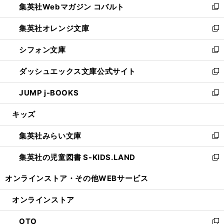
集英社Webマガジン コバルト
く
で
ド
ィ
新
開
ウ
ン
し
集英社オレンジ文庫
く
で
ド
い
新
開
ウ
ウ
し
シフォン文庫
く
で
ィ
い
新
開
ン
ウ
し
ダッシュエックス文庫公式サイト
く
ド
ィ
い
新
ウ
ン
ウ
し
JUMP j-BOOKS
で
ド
ィ
い
新
開
ウ
ン
ウ
し
キッズ
く
で
ド
ィ
い
開
ウ
ン
ウ
集英社みらい文庫
く
で
ド
ィ
新
開
ウ
ン
し
集英社の児童図書 S-KIDS.LAND
く
で
ド
い
新
開
ウ
ウ
し
オンラインストア・
その他WEBサービス
く
で
ィ
い
開
ン
ウ
オンラインストア
く
ド
ィ
ウ
ン
OTO
で
ド
新