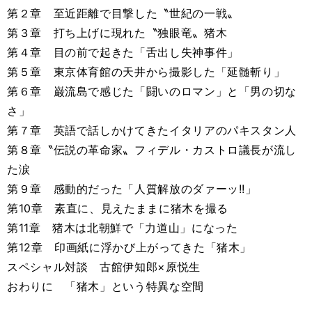
第２章 至近距離で目撃した〝世紀の一戦〟
第３章 打ち上げに現れた〝独眼竜〟猪木
第４章 目の前で起きた「舌出し失神事件」
第５章 東京体育館の天井から撮影した「延髄斬り」
第６章 巌流島で感じた「闘いのロマン」と「男の切な
さ」
第７章 英語で話しかけてきたイタリアのパキスタン人
第８章〝伝説の革命家〟フィデル・カストロ議長が流し
た涙
第９章 感動的だった「人質解放のダァーッ!!」
第10章 素直に、見えたままに猪木を撮る
第11章 猪木は北朝鮮で「力道山」になった
第12章 印画紙に浮かび上がってきた「猪木」
スペシャル対談 古館伊知郎×原悦生
おわりに 「猪木」という特異な空間