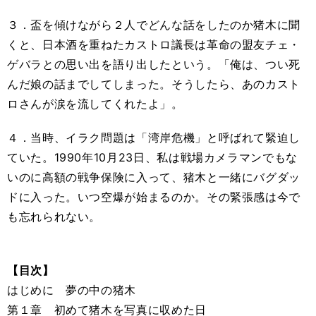
３．盃を傾けながら２人でどんな話をしたのか猪木に聞
くと、日本酒を重ねたカストロ議長は革命の盟友チェ・
ゲバラとの思い出を語り出したという。「俺は、つい死
んだ娘の話までしてしまった。そうしたら、あのカスト
ロさんが涙を流してくれたよ」。
４．当時、イラク問題は「湾岸危機」と呼ばれて緊迫し
ていた。1990年10月23日、私は戦場カメラマンでもな
いのに高額の戦争保険に入って、猪木と一緒にバグダッ
ドに入った。いつ空爆が始まるのか。その緊張感は今で
も忘れられない。
【目次】
はじめに 夢の中の猪木
第１章 初めて猪木を写真に収めた日