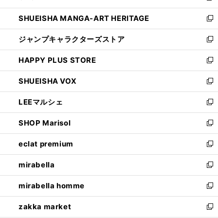
開
ウ
し
SHUEISHA MANGA-ART HERITAGE
く
で
い
新
開
ウ
し
ジャンプキャラクターズストア
く
ィ
い
新
ン
ウ
し
HAPPY PLUS STORE
ド
ィ
い
新
ウ
ン
ウ
し
SHUEISHA VOX
で
ド
ィ
い
新
開
ウ
ン
ウ
し
LEEマルシェ
く
で
ド
ィ
い
新
開
ウ
ン
ウ
し
SHOP Marisol
く
で
ド
ィ
い
新
開
ウ
ン
ウ
し
eclat premium
く
で
ド
ィ
い
新
開
ウ
ン
ウ
し
mirabella
く
で
ド
ィ
い
新
開
ウ
ン
ウ
し
mirabella homme
く
で
ド
ィ
い
新
開
ウ
ン
ウ
し
zakka market
く
で
ド
ィ
い
新
開
ウ
ン