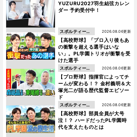
YUZURU2027羽生結弦カレン
ダー 予約受付中！
スポルティーバ
2026.08.06更新
動画
【高校野球】「プロ入り後もあ
の衝撃を超える選手はいな
い」。PL学園トリオが衝撃を受
けた選手
スポルティーバ
2026.08.06更新
動画
【プロ野球】指揮官によってチ
ームが変わる！？ 金村義明＆大
塚光二が語る歴代監督エピソー
ド
スポルティーバ
2026.08.06更新
動画
【高校野球】部員全員が大号
泣！？ ハードだったPL学園時
。
限
代を支えたものとは
『
S
t
』
！
por
iva
日本フィギュアスケート
2021-2022シーズン総集編
が発売中
100