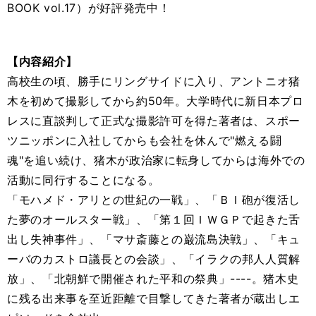
BOOK vol.17）が好評発売中！
【内容紹介】
高校生の頃、勝手にリングサイドに入り、アントニオ猪
木を初めて撮影してから約50年。大学時代に新日本プロ
レスに直談判して正式な撮影許可を得た著者は、スポー
ツニッポンに入社してからも会社を休んで"燃える闘
魂"を追い続け、猪木が政治家に転身してからは海外での
活動に同行することになる。
「モハメド・アリとの世紀の一戦」、「ＢＩ砲が復活し
た夢のオールスター戦」、「第１回ＩＷＧＰで起きた舌
出し失神事件」、「マサ斎藤との巌流島決戦」、「キュ
ーバのカストロ議長との会談」、「イラクの邦人人質解
放」、「北朝鮮で開催された平和の祭典」----。猪木史
に残る出来事を至近距離で目撃してきた著者が蔵出しエ