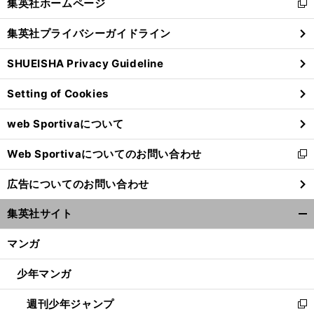
集英社ホームページ
新
閉
し
じ
集英社プライバシーガイドライン
い
る
ウ
SHUEISHA Privacy Guideline
ィ
ン
Setting of Cookies
ド
ウ
web Sportivaについて
で
開
Web Sportivaについてのお問い合わせ
く
新
し
広告についてのお問い合わせ
い
ウ
集英社サイト
ィ
開
ン
く/
マンガ
ド
閉
ウ
じ
少年マンガ
で
る
開
週刊少年ジャンプ
く
新