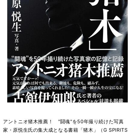
アントニオ猪木推薦！ "闘魂"を50年撮り続けた写真
家・原悦生氏の集大成となる書籍「猪木」（G SPIRITS