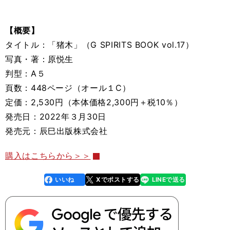
【概要】
タイトル：「猪木」（G SPIRITS BOOK vol.17）
写真・著：原悦生
判型：A５
頁数：448ページ（オール１C）
定価：2,530円（本体価格2,300円＋税10％）
発売日：2022年３月30日
発売元：辰巳出版株式会社
購入はこちらから＞＞
いいね
Xでポストする
LINEで送る
line
faceboo
x
k