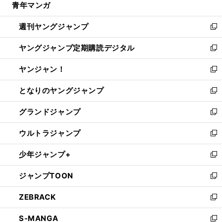
青年マンガ
く
で
ド
ィ
い
開
ウ
ン
ウ
週刊ヤングジャンプ
く
で
ド
ィ
新
開
ウ
ン
し
ヤングジャンプ定期購読デジタル
く
で
ド
い
新
開
ウ
ウ
し
ヤンジャン！
く
で
ィ
い
新
開
ン
ウ
し
となりのヤングジャンプ
く
ド
ィ
い
新
ウ
ン
ウ
し
グランドジャンプ
で
ド
ィ
い
新
開
ウ
ン
ウ
し
ウルトラジャンプ
く
で
ド
ィ
い
新
開
ウ
ン
ウ
し
少年ジャンプ+
く
で
ド
ィ
い
新
開
ウ
ン
ウ
し
ジャンプTOON
く
で
ド
ィ
い
新
開
ウ
ン
ウ
し
ZEBRACK
く
で
ド
ィ
い
新
開
ウ
ン
ウ
し
S-MANGA
く
で
ド
ィ
い
新