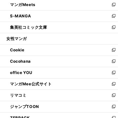
マンガMeets
く
で
ド
ィ
い
新
開
ウ
ン
ウ
し
S-MANGA
く
で
ド
ィ
い
新
開
ウ
ン
ウ
し
集英社コミック文庫
く
で
ド
ィ
い
新
開
ウ
ン
ウ
し
女性マンガ
く
で
ド
ィ
い
開
ウ
ン
ウ
Cookie
く
で
ド
ィ
新
開
ウ
ン
し
Cocohana
く
で
ド
い
新
開
ウ
ウ
し
office YOU
く
で
ィ
い
新
開
ン
ウ
し
マンガMee公式サイト
く
ド
ィ
い
新
ウ
ン
ウ
し
リマコミ
で
ド
ィ
い
新
開
ウ
ン
ウ
し
ジャンプTOON
く
で
ド
ィ
い
新
開
ウ
ン
ウ
し
ZEBRACK
く
で