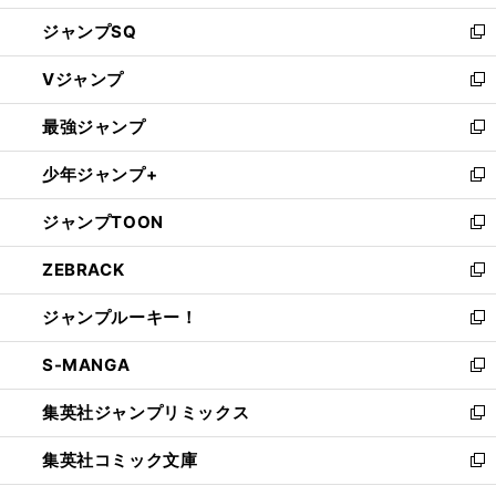
し
ジャンプSQ
い
新
ウ
し
Vジャンプ
ィ
い
新
ン
ウ
し
最強ジャンプ
ド
ィ
い
新
ウ
ン
ウ
し
少年ジャンプ+
で
ド
ィ
い
新
開
ウ
ン
ウ
し
ジャンプTOON
く
で
ド
ィ
い
新
開
ウ
ン
ウ
し
ZEBRACK
く
で
ド
ィ
い
新
開
ウ
ン
ウ
し
ジャンプルーキー！
く
で
ド
ィ
い
新
開
ウ
ン
ウ
し
S-MANGA
く
で
ド
ィ
い
新
開
ウ
ン
ウ
し
集英社ジャンプリミックス
く
で
ド
ィ
い
新
開
ウ
ン
ウ
し
集英社コミック文庫
く
で
ド
ィ
い
新
開
ウ
ン
ウ
し