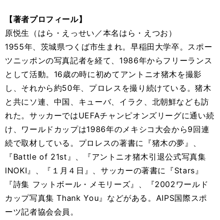
【著者プロフィール】
原悦生（はら・えっせい／本名はら・えつお）
1955年、茨城県つくば市生まれ。早稲田大学卒。スポー
ツニッポンの写真記者を経て、1986年からフリーランス
として活動。16歳の時に初めてアントニオ猪木を撮影
し、それから約50年、プロレスを撮り続けている。猪木
と共にソ連、中国、キューバ、イラク、北朝鮮なども訪
れた。サッカーではUEFAチャンピオンズリーグに通い続
け、ワールドカップは1986年のメキシコ大会から9回連
続で取材している。プロレスの著書に『猪木の夢』、
『Battle of 21st』、『アントニオ猪木引退公式写真集
INOKI』、『１月４日』、サッカーの著書に『Stars』
『詩集 フットボール・メモリーズ』、『2002ワールド
カップ写真集 Thank You』などがある。AIPS国際スポ
ーツ記者協会会員。