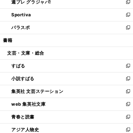
週プレ グラジャパ!
く
で
ィ
い
新
開
ン
ウ
し
Sportiva
く
ド
ィ
い
新
ウ
ン
ウ
し
パラスポ
で
ド
ィ
い
新
開
ウ
ン
ウ
し
書籍
く
で
ド
ィ
い
開
ウ
ン
ウ
文芸・文庫・総合
く
で
ド
ィ
開
ウ
ン
すばる
く
で
ド
新
開
ウ
し
小説すばる
く
で
い
新
開
ウ
し
集英社 文芸ステーション
く
ィ
い
新
ン
ウ
し
web 集英社文庫
ド
ィ
い
新
ウ
ン
ウ
し
青春と読書
で
ド
ィ
い
新
開
ウ
ン
ウ
し
アジア人物史
く
で
ド
ィ
い
新