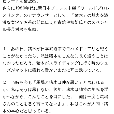
ピソードを全放出。
さらに1980年代に新日本プロレス中継『ワールドプロレ
スリング』のアナウンサーとして、「猪木」の魅力を過
激な実況でお茶の間に伝えた古舘伊知郎氏とのスペシャ
ル長尺対談も収録。
１．あの日、猪木が日本武道館でモハメド・アリと戦う
ことがなかったら、私は猪木をこんなに長く追うことは
なかっただろう。猪木がスライディングに行く時のシュ
ーズがマットに擦れる音がいまだに耳に残っている。
２．当時も今も「馬場と猪木は仲が悪い」と言われる
が、私はそうは思わない。後年、猪木は独特の笑みを浮
かべながら、こんなことを口にした。「俺は一度も馬場
さんのことを悪く言ってないよ」。私はこれが人間・猪
木の本心だと思っている。