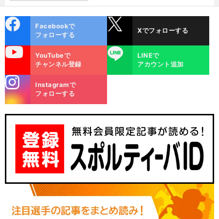
cebo
X
Facebookで
Xでフォローする
ok
フォローする
uTube
LINE
YouTubeで
LINEで
チャンネル登録
アカウント追加
stagra
Instagramで
m
フォローする