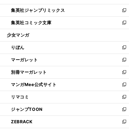
開
ウ
ン
ウ
し
集英社ジャンプリミックス
く
で
ド
ィ
い
新
開
ウ
ン
ウ
し
集英社コミック文庫
く
で
ド
ィ
い
新
開
ウ
ン
ウ
し
少女マンガ
く
で
ド
ィ
い
開
ウ
ン
ウ
りぼん
く
で
ド
ィ
新
開
ウ
ン
し
マーガレット
く
で
ド
い
新
開
ウ
ウ
し
別冊マーガレット
く
で
ィ
い
新
開
ン
ウ
し
マンガMee公式サイト
く
ド
ィ
い
新
ウ
ン
ウ
し
リマコミ
で
ド
ィ
い
新
開
ウ
ン
ウ
し
ジャンプTOON
く
で
ド
ィ
い
新
開
ウ
ン
ウ
し
ZEBRACK
く
で
ド
ィ
い
新
開
ウ
ン
ウ
し