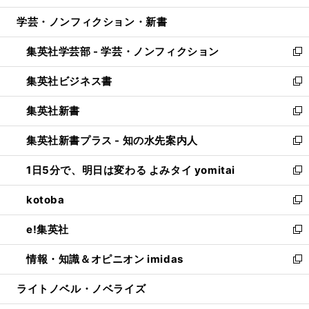
開
ウ
ン
ウ
し
学芸・ノンフィクション・新書
く
で
ド
ィ
い
開
ウ
ン
ウ
集英社学芸部 - 学芸・ノンフィクション
く
で
ド
ィ
新
開
ウ
ン
し
集英社ビジネス書
く
で
ド
い
新
開
ウ
ウ
し
集英社新書
く
で
ィ
い
新
開
ン
ウ
し
集英社新書プラス - 知の水先案内人
く
ド
ィ
い
新
ウ
ン
ウ
し
1日5分で、明日は変わる よみタイ yomitai
で
ド
ィ
い
新
開
ウ
ン
ウ
し
kotoba
く
で
ド
ィ
い
新
開
ウ
ン
ウ
し
e!集英社
く
で
ド
ィ
い
新
開
ウ
ン
ウ
し
情報・知識＆オピニオン imidas
く
で
ド
ィ
い
新
開
ウ
ン
ウ
し
ライトノベル・ノベライズ
く
で
ド
ィ
い
開
ウ
ン
ウ