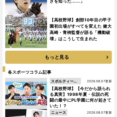
さを知った......」
5
【高校野球】創部10年目の甲子
園初出場がすべてを変えた 健大
高崎・青栁監督が語る「機動破
壊」はこうして生まれた
もっと見る
各スポーツコラム記事
スポルティーバ
2026.08.07更新
動画
【高校野球】【今だから語られ
る真実】1998年夏・伝説の死
闘の最中にPL学園に何が起きて
いた！？
ニュース
2026.08.07更新