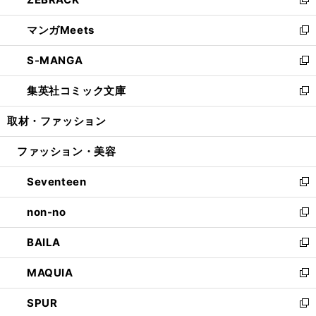
ド
ィ
い
新
開
ウ
ン
ウ
し
マンガMeets
く
で
ド
ィ
い
新
開
ウ
ン
ウ
し
S-MANGA
く
で
ド
ィ
い
新
開
ウ
ン
ウ
し
集英社コミック文庫
く
で
ド
ィ
い
新
開
ウ
ン
ウ
し
取材・ファッション
く
で
ド
ィ
い
開
ウ
ン
ウ
ファッション・美容
く
で
ド
ィ
開
ウ
ン
Seventeen
く
で
ド
新
開
ウ
し
non-no
く
で
い
新
開
ウ
し
BAILA
く
ィ
い
新
ン
ウ
し
MAQUIA
ド
ィ
い
新
ウ
ン
ウ
し
SPUR
で
ド
ィ
い
新