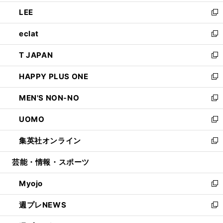
開
ウ
ン
ウ
し
LEE
く
で
ド
ィ
い
新
開
ウ
ン
ウ
し
eclat
く
で
ド
ィ
い
新
開
ウ
ン
ウ
し
T JAPAN
く
で
ド
ィ
い
新
開
ウ
ン
ウ
し
HAPPY PLUS ONE
く
で
ド
ィ
い
新
開
ウ
ン
ウ
し
MEN'S NON-NO
く
で
ド
ィ
い
新
開
ウ
ン
ウ
し
UOMO
く
で
ド
ィ
い
新
開
ウ
ン
ウ
し
集英社オンライン
く
で
ド
ィ
い
新
開
ウ
ン
ウ
し
芸能・情報・スポーツ
く
で
ド
ィ
い
開
ウ
ン
ウ
Myojo
く
で
ド
ィ
新
開
ウ
ン
し
週プレNEWS
く
で
ド
い
新
開
ウ
ウ
し