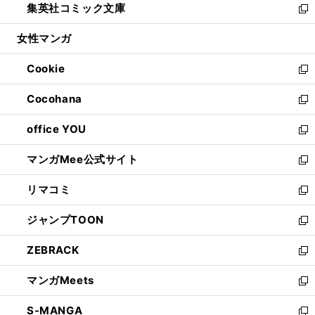
集英社コミック文庫
く
で
ド
ィ
い
新
開
ウ
ン
ウ
し
女性マンガ
く
で
ド
ィ
い
開
ウ
ン
ウ
Cookie
く
で
ド
ィ
新
開
ウ
ン
し
Cocohana
く
で
ド
い
新
開
ウ
ウ
し
office YOU
く
で
ィ
い
新
開
ン
ウ
し
マンガMee公式サイト
く
ド
ィ
い
新
ウ
ン
ウ
し
リマコミ
で
ド
ィ
い
新
開
ウ
ン
ウ
し
ジャンプTOON
く
で
ド
ィ
い
新
開
ウ
ン
ウ
し
ZEBRACK
く
で
ド
ィ
い
新
開
ウ
ン
ウ
し
マンガMeets
く
で
ド
ィ
い
新
開
ウ
ン
ウ
し
S-MANGA
く
で
ド
ィ
い
新