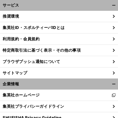
サービス
開
く/
推奨環境
閉
じ
集英社ID・スポルティーバIDとは
る
利用規約・会員規約
特定商取引法に基づく表示・その他の事項
ブラウザプッシュ通知について
サイトマップ
企業情報
開
く/
集英社ホームページ
新
閉
し
じ
集英社プライバシーガイドライン
い
る
ウ
SHUEISHA Privacy Guideline