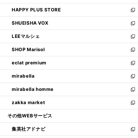
ン
ウ
し
HAPPY PLUS STORE
ド
ィ
い
新
ウ
ン
ウ
し
SHUEISHA VOX
で
ド
ィ
い
新
開
ウ
ン
ウ
し
LEEマルシェ
く
で
ド
ィ
い
新
開
ウ
ン
ウ
し
SHOP Marisol
く
で
ド
ィ
い
新
開
ウ
ン
ウ
し
eclat premium
く
で
ド
ィ
い
新
開
ウ
ン
ウ
し
mirabella
く
で
ド
ィ
い
新
開
ウ
ン
ウ
し
mirabella homme
く
で
ド
ィ
い
新
開
ウ
ン
ウ
し
zakka market
く
で
ド
ィ
い
新
開
ウ
ン
ウ
し
その他WEBサービス
く
で
ド
ィ
い
開
ウ
ン
ウ
集英社アドナビ
く
で
ド
ィ
新
開
ウ
ン
し