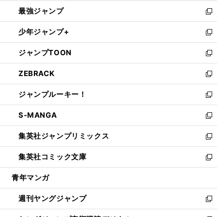
ン
ウ
し
最強ジャンプ
ド
ィ
い
新
ウ
ン
ウ
し
少年ジャンプ+
で
ド
ィ
い
新
開
ウ
ン
ウ
し
ジャンプTOON
く
で
ド
ィ
い
新
開
ウ
ン
ウ
し
ZEBRACK
く
で
ド
ィ
い
新
開
ウ
ン
ウ
し
ジャンプルーキー！
く
で
ド
ィ
い
新
開
ウ
ン
ウ
し
S-MANGA
く
で
ド
ィ
い
新
開
ウ
ン
ウ
し
集英社ジャンプリミックス
く
で
ド
ィ
い
新
開
ウ
ン
ウ
し
集英社コミック文庫
く
で
ド
ィ
い
新
開
ウ
ン
ウ
し
青年マンガ
く
で
ド
ィ
い
開
ウ
ン
ウ
週刊ヤングジャンプ
く
で
ド
ィ
新
開
ウ
ン
し