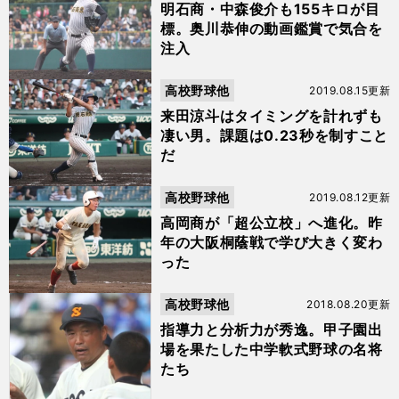
明石商・中森俊介も155キロが目
標。奥川恭伸の動画鑑賞で気合を
注入
高校野球他
2019.08.15更新
来田涼斗はタイミングを計れずも
凄い男。課題は0.23秒を制すこと
だ
高校野球他
2019.08.12更新
高岡商が「超公立校」へ進化。昨
年の大阪桐蔭戦で学び大きく変わ
った
高校野球他
2018.08.20更新
指導力と分析力が秀逸。甲子園出
場を果たした中学軟式野球の名将
たち