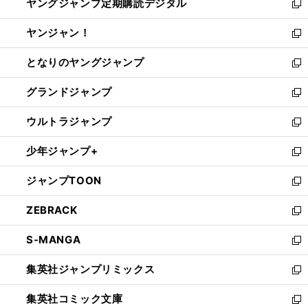
ヤングジャンプ定期購読デジタル
く
で
ド
い
新
開
ウ
ウ
し
ヤンジャン！
く
で
ィ
い
新
開
ン
ウ
し
となりのヤングジャンプ
く
ド
ィ
い
新
ウ
ン
ウ
し
グランドジャンプ
で
ド
ィ
い
新
開
ウ
ン
ウ
し
ウルトラジャンプ
く
で
ド
ィ
い
新
開
ウ
ン
ウ
し
少年ジャンプ+
く
で
ド
ィ
い
新
開
ウ
ン
ウ
し
ジャンプTOON
く
で
ド
ィ
い
新
開
ウ
ン
ウ
し
ZEBRACK
く
で
ド
ィ
い
新
開
ウ
ン
ウ
し
S-MANGA
く
で
ド
ィ
い
新
開
ウ
ン
ウ
し
集英社ジャンプリミックス
く
で
ド
ィ
い
新
開
ウ
ン
ウ
し
集英社コミック文庫
く
で
ド
ィ
い
新