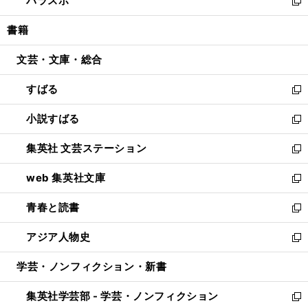
パラスポ
で
ド
ィ
い
新
開
ウ
ン
ウ
し
書籍
く
で
ド
ィ
い
開
ウ
ン
ウ
文芸・文庫・総合
く
で
ド
ィ
開
ウ
ン
すばる
く
で
ド
新
開
ウ
し
小説すばる
く
で
い
新
開
ウ
し
集英社 文芸ステーション
く
ィ
い
新
ン
ウ
し
web 集英社文庫
ド
ィ
い
新
ウ
ン
ウ
し
青春と読書
で
ド
ィ
い
新
開
ウ
ン
ウ
し
アジア人物史
く
で
ド
ィ
い
新
開
ウ
ン
ウ
し
学芸・ノンフィクション・新書
く
で
ド
ィ
い
開
ウ
ン
ウ
集英社学芸部 - 学芸・ノンフィクション
く
で
ド
ィ
新