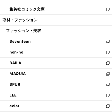
開
ウ
ン
ウ
し
集英社コミック文庫
く
で
ド
ィ
い
新
開
ウ
ン
ウ
し
取材・ファッション
く
で
ド
ィ
い
開
ウ
ン
ウ
ファッション・美容
く
で
ド
ィ
開
ウ
ン
Seventeen
く
で
ド
新
開
ウ
し
non-no
く
で
い
新
開
ウ
し
BAILA
く
ィ
い
新
ン
ウ
し
MAQUIA
ド
ィ
い
新
ウ
ン
ウ
し
SPUR
で
ド
ィ
い
新
開
ウ
ン
ウ
し
LEE
く
で
ド
ィ
い
新
開
ウ
ン
ウ
し
eclat
く
で
ド
ィ
い
新
開
ウ
ン