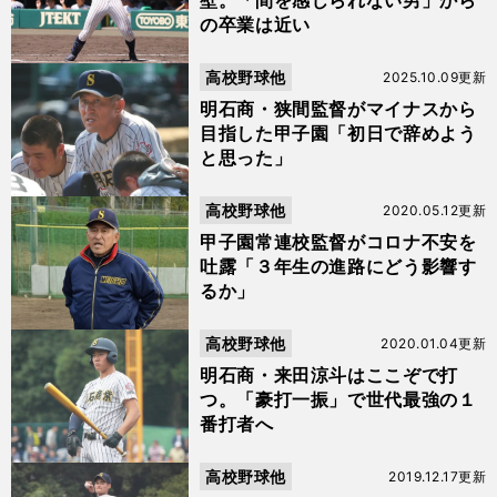
壁。「間を感じられない男」から
の卒業は近い
高校野球他
2025.10.09更新
明石商・狭間監督がマイナスから
目指した甲子園「初日で辞めよう
と思った」
高校野球他
2020.05.12更新
甲子園常連校監督がコロナ不安を
吐露「３年生の進路にどう影響す
るか」
高校野球他
2020.01.04更新
明石商・来田涼斗はここぞで打
つ。「豪打一振」で世代最強の１
番打者へ
高校野球他
2019.12.17更新