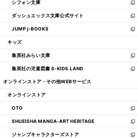
シフォン文庫
く
で
ィ
い
新
開
ン
ウ
し
ダッシュエックス文庫公式サイト
く
ド
ィ
い
新
ウ
ン
ウ
し
JUMP j-BOOKS
で
ド
ィ
い
新
開
ウ
ン
ウ
し
キッズ
く
で
ド
ィ
い
開
ウ
ン
ウ
集英社みらい文庫
く
で
ド
ィ
新
開
ウ
ン
し
集英社の児童図書 S-KIDS.LAND
く
で
ド
い
新
開
ウ
ウ
し
オンラインストア・
その他WEBサービス
く
で
ィ
い
開
ン
ウ
オンラインストア
く
ド
ィ
ウ
ン
OTO
で
ド
新
開
ウ
し
SHUEISHA MANGA-ART HERITAGE
く
で
い
新
開
ウ
し
ジャンプキャラクターズストア
く
ィ
い
新