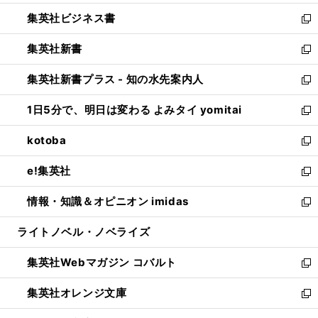
開
ウ
ン
し
集英社ビジネス書
く
で
ド
い
新
開
ウ
ウ
し
集英社新書
く
で
ィ
い
新
開
ン
ウ
し
集英社新書プラス - 知の水先案内人
く
ド
ィ
い
新
ウ
ン
ウ
し
1日5分で、明日は変わる よみタイ yomitai
で
ド
ィ
い
新
開
ウ
ン
ウ
し
kotoba
く
で
ド
ィ
い
新
開
ウ
ン
ウ
し
e!集英社
く
で
ド
ィ
い
新
開
ウ
ン
ウ
し
情報・知識＆オピニオン imidas
く
で
ド
ィ
い
新
開
ウ
ン
ウ
し
ライトノベル・ノベライズ
く
で
ド
ィ
い
開
ウ
ン
ウ
集英社Webマガジン コバルト
く
で
ド
ィ
新
開
ウ
ン
し
集英社オレンジ文庫
く
で
ド
い
新
開
ウ
ウ
し