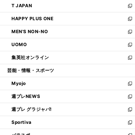
ウ
し
T JAPAN
く
で
ド
ィ
い
新
開
ウ
ン
ウ
し
HAPPY PLUS ONE
く
で
ド
ィ
い
新
開
ウ
ン
ウ
し
MEN'S NON-NO
く
で
ド
ィ
い
新
開
ウ
ン
ウ
し
UOMO
く
で
ド
ィ
い
新
開
ウ
ン
ウ
し
集英社オンライン
く
で
ド
ィ
い
新
開
ウ
ン
ウ
し
芸能・情報・スポーツ
く
で
ド
ィ
い
開
ウ
ン
ウ
Myojo
く
で
ド
ィ
新
開
ウ
ン
し
週プレNEWS
く
で
ド
い
新
開
ウ
ウ
し
週プレ グラジャパ!
く
で
ィ
い
新
開
ン
ウ
し
Sportiva
く
ド
ィ
い
新
ウ
ン
ウ
し