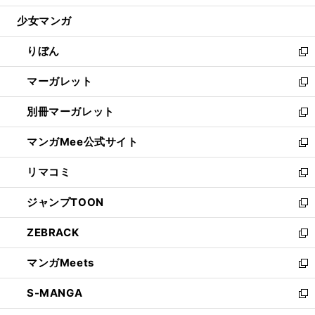
開
ウ
ン
ウ
し
少女マンガ
く
で
ド
ィ
い
開
ウ
ン
ウ
りぼん
く
で
ド
ィ
新
開
ウ
ン
し
マーガレット
く
で
ド
い
新
開
ウ
ウ
し
別冊マーガレット
く
で
ィ
い
新
開
ン
ウ
し
マンガMee公式サイト
く
ド
ィ
い
新
ウ
ン
ウ
し
リマコミ
で
ド
ィ
い
新
開
ウ
ン
ウ
し
ジャンプTOON
く
で
ド
ィ
い
新
開
ウ
ン
ウ
し
ZEBRACK
く
で
ド
ィ
い
新
開
ウ
ン
ウ
し
マンガMeets
く
で
ド
ィ
い
新
開
ウ
ン
ウ
し
S-MANGA
く
で
ド
ィ
い
新
開
ウ
ン
ウ
し