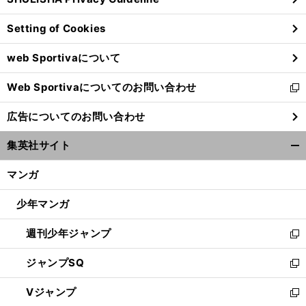
ィ
ン
Setting of Cookies
ド
ウ
web Sportivaについて
で
開
Web Sportivaについてのお問い合わせ
く
新
し
広告についてのお問い合わせ
い
ウ
集英社サイト
ィ
開
ン
く/
マンガ
ド
閉
ウ
じ
少年マンガ
で
る
開
週刊少年ジャンプ
く
新
し
ジャンプSQ
い
新
ウ
し
Vジャンプ
ィ
い
新