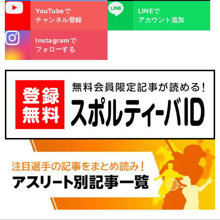
uTube
LINE
YouTubeで
LINEで
チャンネル登録
アカウント追加
stagra
Instagramで
m
フォローする