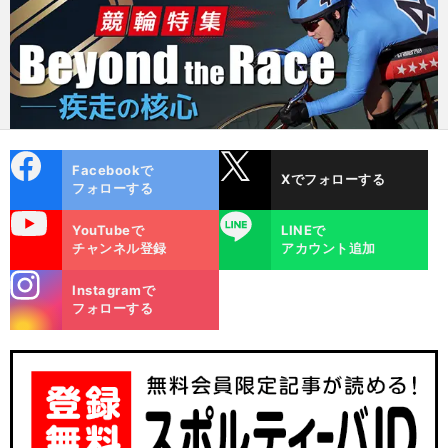
cebo
X
Facebookで
Xでフォローする
ok
フォローする
uTube
LINE
YouTubeで
LINEで
チャンネル登録
アカウント追加
stagra
Instagramで
m
フォローする