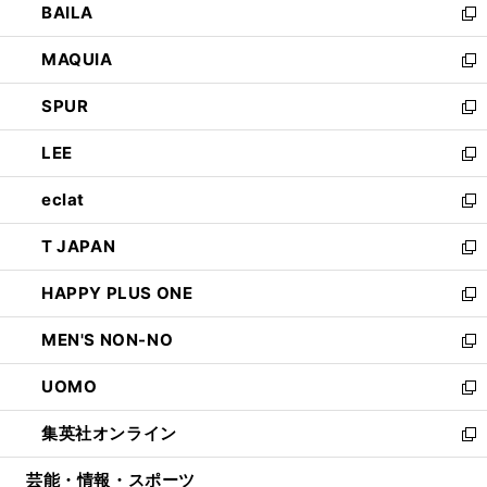
BAILA
く
ィ
い
新
ン
ウ
し
MAQUIA
ド
ィ
い
新
ウ
ン
ウ
し
SPUR
で
ド
ィ
い
新
開
ウ
ン
ウ
し
LEE
く
で
ド
ィ
い
新
開
ウ
ン
ウ
し
eclat
く
で
ド
ィ
い
新
開
ウ
ン
ウ
し
T JAPAN
く
で
ド
ィ
い
新
開
ウ
ン
ウ
し
HAPPY PLUS ONE
く
で
ド
ィ
い
新
開
ウ
ン
ウ
し
MEN'S NON-NO
く
で
ド
ィ
い
新
開
ウ
ン
ウ
し
UOMO
く
で
ド
ィ
い
新
開
ウ
ン
ウ
し
集英社オンライン
く
で
ド
ィ
い
新
開
ウ
ン
ウ
し
芸能・情報・スポーツ
く
で
ド
ィ
い