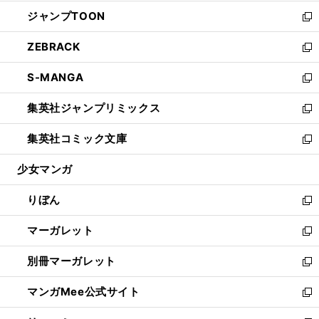
開
ウ
ン
ウ
し
ジャンプTOON
く
で
ド
ィ
い
新
開
ウ
ン
ウ
し
ZEBRACK
く
で
ド
ィ
い
新
開
ウ
ン
ウ
し
S-MANGA
く
で
ド
ィ
い
新
開
ウ
ン
ウ
し
集英社ジャンプリミックス
く
で
ド
ィ
い
新
開
ウ
ン
ウ
し
集英社コミック文庫
く
で
ド
ィ
い
新
開
ウ
ン
ウ
し
少女マンガ
く
で
ド
ィ
い
開
ウ
ン
ウ
りぼん
く
で
ド
ィ
新
開
ウ
ン
し
マーガレット
く
で
ド
い
新
開
ウ
ウ
し
別冊マーガレット
く
で
ィ
い
新
開
ン
ウ
し
マンガMee公式サイト
く
ド
ィ
い
新
ウ
ン
ウ
し