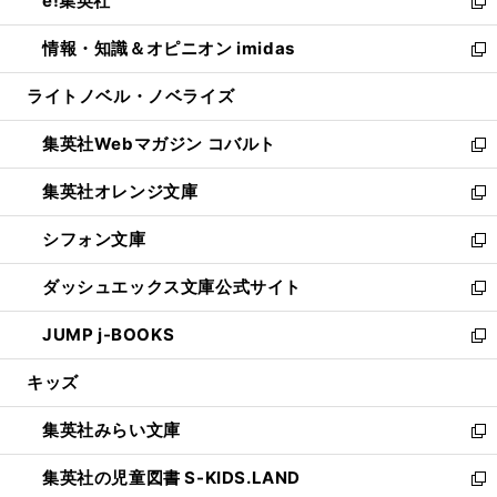
e!集英社
く
で
ド
ィ
い
新
開
ウ
ン
ウ
し
情報・知識＆オピニオン imidas
く
で
ド
ィ
い
新
開
ウ
ン
ウ
し
ライトノベル・ノベライズ
く
で
ド
ィ
い
開
ウ
ン
ウ
集英社Webマガジン コバルト
く
で
ド
ィ
新
開
ウ
ン
し
集英社オレンジ文庫
く
で
ド
い
新
開
ウ
ウ
し
シフォン文庫
く
で
ィ
い
新
開
ン
ウ
し
ダッシュエックス文庫公式サイト
く
ド
ィ
い
新
ウ
ン
ウ
し
JUMP j-BOOKS
で
ド
ィ
い
新
開
ウ
ン
ウ
し
キッズ
く
で
ド
ィ
い
開
ウ
ン
ウ
集英社みらい文庫
く
で
ド
ィ
新
開
ウ
ン
し
集英社の児童図書 S-KIDS.LAND
く
で
ド
い
新