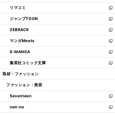
ウ
ン
ウ
し
リマコミ
で
ド
ィ
い
新
開
ウ
ン
ウ
し
ジャンプTOON
く
で
ド
ィ
い
新
開
ウ
ン
ウ
し
ZEBRACK
く
で
ド
ィ
い
新
開
ウ
ン
ウ
し
マンガMeets
く
で
ド
ィ
い
新
開
ウ
ン
ウ
し
S-MANGA
く
で
ド
ィ
い
新
開
ウ
ン
ウ
し
集英社コミック文庫
く
で
ド
ィ
い
新
開
ウ
ン
ウ
し
取材・ファッション
く
で
ド
ィ
い
開
ウ
ン
ウ
ファッション・美容
く
で
ド
ィ
開
ウ
ン
Seventeen
く
で
ド
新
開
ウ
し
non-no
く
で
い
新
開
ウ
し