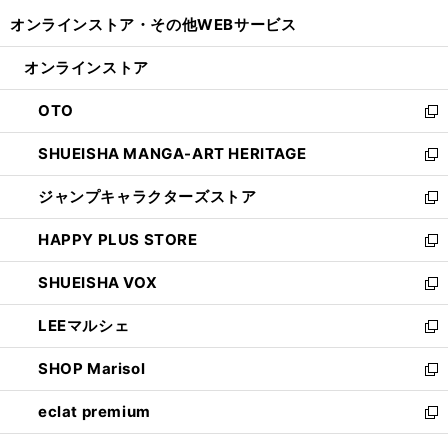
開
ウ
ウ
し
オンラインストア・
その他WEBサービス
く
で
ィ
い
開
ン
ウ
オンラインストア
く
ド
ィ
ウ
ン
OTO
で
ド
新
開
ウ
し
SHUEISHA MANGA-ART HERITAGE
く
で
い
新
開
ウ
し
ジャンプキャラクターズストア
く
ィ
い
新
ン
ウ
し
HAPPY PLUS STORE
ド
ィ
い
新
ウ
ン
ウ
し
SHUEISHA VOX
で
ド
ィ
い
新
開
ウ
ン
ウ
し
LEEマルシェ
く
で
ド
ィ
い
新
開
ウ
ン
ウ
し
SHOP Marisol
く
で
ド
ィ
い
新
開
ウ
ン
ウ
し
eclat premium
く
で
ド
ィ
い
新
開
ウ
ン
ウ
し