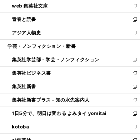
ウ
し
web 集英社文庫
ド
ィ
い
新
ウ
ン
ウ
し
青春と読書
で
ド
ィ
い
新
開
ウ
ン
ウ
し
アジア人物史
く
で
ド
ィ
い
新
開
ウ
ン
ウ
し
学芸・ノンフィクション・新書
く
で
ド
ィ
い
開
ウ
ン
ウ
集英社学芸部 - 学芸・ノンフィクション
く
で
ド
ィ
新
開
ウ
ン
し
集英社ビジネス書
く
で
ド
い
新
開
ウ
ウ
し
集英社新書
く
で
ィ
い
新
開
ン
ウ
し
集英社新書プラス - 知の水先案内人
く
ド
ィ
い
新
ウ
ン
ウ
し
1日5分で、明日は変わる よみタイ yomitai
で
ド
ィ
い
新
開
ウ
ン
ウ
し
kotoba
く
で
ド
ィ
い
新
開
ウ
ン
ウ
し