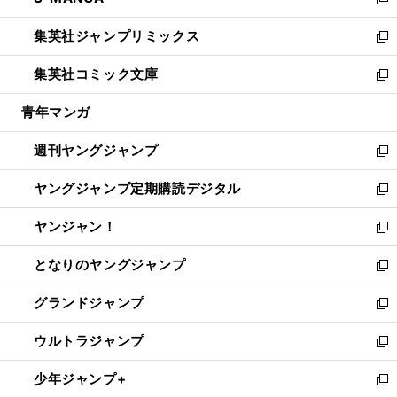
ィ
い
新
開
ウ
ン
ウ
し
集英社ジャンプリミックス
く
で
ド
ィ
い
新
開
ウ
ン
ウ
し
集英社コミック文庫
く
で
ド
ィ
い
新
開
ウ
ン
ウ
し
青年マンガ
く
で
ド
ィ
い
開
ウ
ン
ウ
週刊ヤングジャンプ
く
で
ド
ィ
新
開
ウ
ン
し
ヤングジャンプ定期購読デジタル
く
で
ド
い
新
開
ウ
ウ
し
ヤンジャン！
く
で
ィ
い
新
開
ン
ウ
し
となりのヤングジャンプ
く
ド
ィ
い
新
ウ
ン
ウ
し
グランドジャンプ
で
ド
ィ
い
新
開
ウ
ン
ウ
し
ウルトラジャンプ
く
で
ド
ィ
い
新
開
ウ
ン
ウ
し
少年ジャンプ+
く
で
ド
ィ
い
新