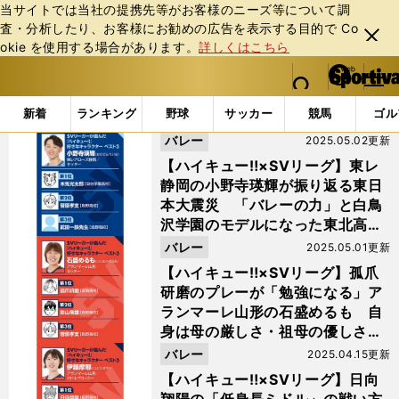
当サイトでは当社の提携先等がお客様のニーズ等について調
査・分析したり、お客様にお勧めの広告を表⽰する⽬的で Co
閉じ
okie を使⽤する場合があります。
詳しくはこちら
る
マイペ
web Sportiva (webスポルティーバ)
検索
メニュ
we
ー
「#影山飛雄」の最新ニュース・ 情報
b
ジ
新着
ランキング
野球
サッカー
競馬
ゴル
ス
バレー
2025.05.02更新
ポ
ル
【ハイキュー‼×SVリーグ】東レ
テ
静岡の小野寺瑛輝が振り返る東日
ィ
本大震災 「バレーの力」と白鳥
ー
沢学園のモデルになった東北高校
バ
時代の思い出
バレー
2025.05.01更新
【ハイキュー‼×SVリーグ】孤爪
研磨のプレーが「勉強になる」ア
ランマーレ山形の石盛めるも 自
身は母の厳しさ・祖母の優しさで
成長
バレー
2025.04.15更新
【ハイキュー‼×SVリーグ】日向