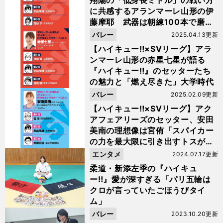
翔陽の「低身長ミドル」の戦い方
に共感するアランマーレ山形の伊
藤摩耶 武器は朝練100本で磨い
たサーブ
バレー
2025.04.13更新
【ハイキュー‼×SVリーグ】アラ
ンマーレ山形の赤星七星が語る
『ハイキュー‼』のセッターたち
の魅力と「燃え尽きた」大学時代
バレー
2025.02.09更新
【ハイキュー‼×SVリーグ】アク
アフェアリーズのセッター、安田
美南の理想像は宮侑「スパイカー
の力を最大限に引き出すトスが好
き」
エンタメ
2024.07.17更新
柔道・新添左季の『ハイキュ
ー‼』愛が深すぎる「パリ五輪は
クロが言っていたごほうびタイ
ム」
バレー
2023.10.20更新