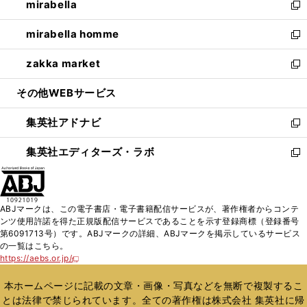
mirabella
く
で
ド
ィ
い
新
開
ウ
ン
ウ
し
mirabella homme
く
で
ド
ィ
い
新
開
ウ
ン
ウ
し
zakka market
く
で
ド
ィ
い
新
開
ウ
ン
ウ
し
その他WEBサービス
く
で
ド
ィ
い
開
ウ
ン
ウ
集英社アドナビ
く
で
ド
ィ
新
開
ウ
ン
し
集英社エディターズ・ラボ
く
で
ド
い
新
開
ウ
ウ
し
く
で
ィ
い
開
ン
ウ
ABJマークは、この電子書店・電子書籍配信サービスが、著作権者からコンテ
く
ド
ィ
ンツ使用許諾を得た正規版配信サービスであることを示す登録商標（登録番号
ウ
ン
第6091713号）です。ABJマークの詳細、ABJマークを掲示しているサービス
で
ド
の一覧はこちら。
開
ウ
https://aebs.or.jp/
新
く
で
し
い
開
本ホームページに記載の文章・画像・写真などを無断で複製するこ
ウ
く
とは法律で禁じられています。全ての著作権は株式会社 集英社に帰
ィ