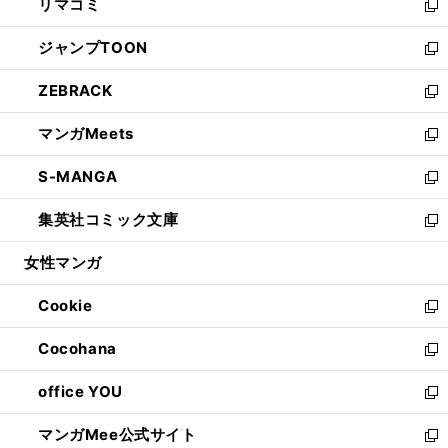
リマコミ
で
ド
ィ
い
新
開
ウ
ン
ウ
し
ジャンプTOON
く
で
ド
ィ
い
新
開
ウ
ン
ウ
し
ZEBRACK
く
で
ド
ィ
い
新
開
ウ
ン
ウ
し
マンガMeets
く
で
ド
ィ
い
新
開
ウ
ン
ウ
し
S-MANGA
く
で
ド
ィ
い
新
開
ウ
ン
ウ
し
集英社コミック文庫
く
で
ド
ィ
い
新
開
ウ
ン
ウ
し
女性マンガ
く
で
ド
ィ
い
開
ウ
ン
ウ
Cookie
く
で
ド
ィ
新
開
ウ
ン
し
Cocohana
く
で
ド
い
新
開
ウ
ウ
し
office YOU
く
で
ィ
い
新
開
ン
ウ
し
マンガMee公式サイト
く
ド
ィ
い
新