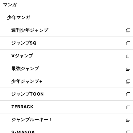
く/
マンガ
ド
閉
ウ
じ
少年マンガ
で
る
開
週刊少年ジャンプ
く
新
し
ジャンプSQ
い
新
ウ
し
Vジャンプ
ィ
い
新
ン
ウ
し
最強ジャンプ
ド
ィ
い
新
ウ
ン
ウ
し
少年ジャンプ+
で
ド
ィ
い
新
開
ウ
ン
ウ
し
ジャンプTOON
く
で
ド
ィ
い
新
開
ウ
ン
ウ
し
ZEBRACK
く
で
ド
ィ
い
新
開
ウ
ン
ウ
し
ジャンプルーキー！
く
で
ド
ィ
い
新
開
ウ
ン
ウ
し
S-MANGA
く
で
ド