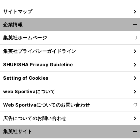
サイトマップ
企業情報
開
く/
集英社ホームページ
新
閉
し
じ
集英社プライバシーガイドライン
い
る
ウ
SHUEISHA Privacy Guideline
ィ
ン
Setting of Cookies
ド
ウ
web Sportivaについて
で
開
Web Sportivaについてのお問い合わせ
く
新
し
広告についてのお問い合わせ
い
ウ
集英社サイト
ィ
開
ン