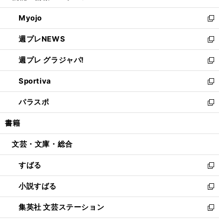
開
ウ
ン
ウ
Myojo
く
で
ド
ィ
新
開
ウ
ン
し
週プレNEWS
く
で
ド
い
新
開
ウ
ウ
し
週プレ グラジャパ!
く
で
ィ
い
新
開
ン
ウ
し
Sportiva
く
ド
ィ
い
新
ウ
ン
ウ
し
パラスポ
で
ド
ィ
い
新
開
ウ
ン
ウ
し
書籍
く
で
ド
ィ
い
開
ウ
ン
ウ
文芸・文庫・総合
く
で
ド
ィ
開
ウ
ン
すばる
く
で
ド
新
開
ウ
し
小説すばる
く
で
い
新
開
ウ
し
集英社 文芸ステーション
く
ィ
い
新
ン