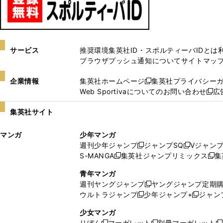
サービス
推奨環境
集英社ID・スポルティーバIDとは
ブラウザプッシュ通知について
サイトマッ
企業情報
集英社ホームページ
集英社プライバシー
新
Web Sportivaについてのお問い合わせ
広
し
新
い
し
集英社サイト
ウ
い
ィ
ウ
マンガ
少年マンガ
ン
ィ
週刊少年ジャンプ
ジャンプSQ
Vジャン
ド
ン
新
新
S-MANGA
集英社ジャンプリミックス
集
ウ
ド
新
し
し
新
で
ウ
し
い
い
し
青年マンガ
開
で
い
ウ
ウ
い
週刊ヤングジャンプ
ヤングジャンプ定期
新
く
開
ウ
ィ
ィ
ウ
ウルトラジャンプ
少年ジャンプ+
ジャン
新
し
新
く
ィ
ン
ン
ィ
し
い
し
ン
ド
ド
ン
少女マンガ
い
ウ
い
ド
ウ
ウ
ド
りぼん
マーガレット
別冊マーガレット