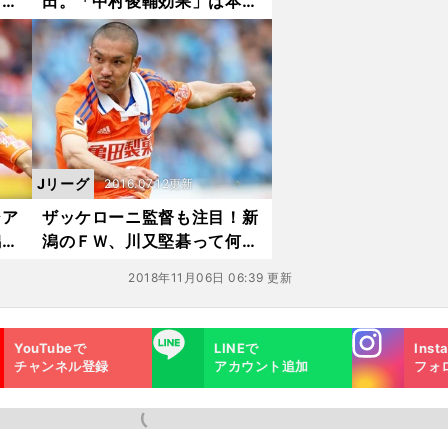
セレ
田。「中村俊輔効果」は本当
にあるのか
Jリーグ
2016.07.12更新
ジア
ザッケローニ監督も注目！新
潟の
潟のＦＷ、川又堅碁って何
者？
2018年11月06日 06:39 更新
Instagra
LINE
YouTubeで
LINEで
Inst
m
チャンネル登録
アカウント追加
フォ