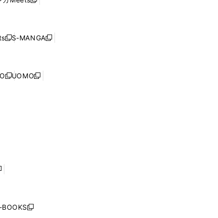
新
ィ
ウ
で
し
ン
ィ
開
い
ド
ン
く
ウ
ウ
ド
s
S-MANGA
新
新
ィ
で
ウ
し
し
ン
開
で
い
い
ド
く
開
ウ
ウ
ウ
NO
UOMO
く
新
新
ィ
ィ
で
し
し
ン
ン
開
い
い
ド
ド
く
ウ
ウ
ウ
ウ
ィ
ィ
で
で
ン
ン
開
開
ド
ド
く
く
ウ
ウ
で
で
開
開
く
く
し
い
ウ
j-BOOKS
新
ィ