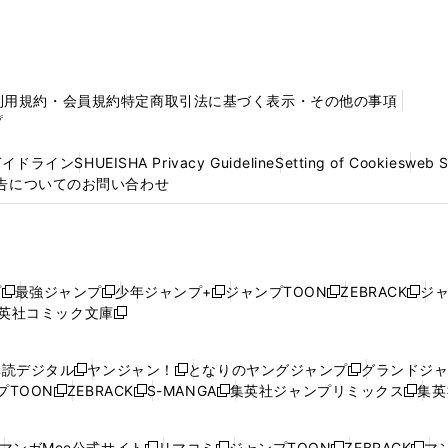
利用規約・会員規約
特定商取引法に基づく表示・その他の事項
プ
ガイドライン
SHUEISHA Privacy Guideline
Setting of Cookies
web 
告についてのお問い合わせ
プ
最強ジャンプ
少年ジャンプ+
ジャンプTOON
ZEBRACK
ジ
新
新
新
新
新
英社コミック文庫
し
新
し
し
し
し
い
い
し
い
い
い
ウ
ウ
い
ウ
ウ
ウ
購読デジタル
ヤンジャン！
となりのヤングジャンプ
グランドジ
新
新
新
ィ
ィ
ウ
ィ
ィ
ィ
プTOON
ZEBRACK
S-MANGA
集英社ジャンプリミックス
集英
新
し
新
し
新
し
新
ン
ン
ィ
ン
ン
ン
し
い
し
い
し
い
し
ド
ド
ン
ド
ド
ド
い
ウ
い
ウ
い
ウ
い
ウ
ウ
ド
ウ
ウ
ウ
マンガMee公式サイト
リマコミ
ジャンプTOON
ZEBRACK
マン