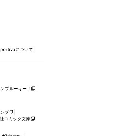
Sportivaについて
ャンプルーキー！
新
し
い
ウ
ャンプ
新
ィ
社コミック文庫
し
新
ン
い
し
ド
ウ
い
ウ
ガMeets