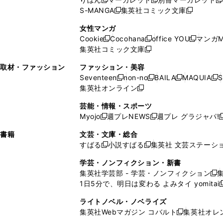
新
新
新
ウ
ィ
ウ
ウ
で
で
ウ
S-MANGA
集英社コミック文庫
し
新
し
新
ィ
ン
ィ
で
開
開
で
い
し
い
し
ン
ド
ン
女性マンガ
開
く
く
開
ウ
い
ウ
い
ド
ウ
ド
Cookie
Cocohana
office YOU
マンガM
く
く
新
新
新
ィ
ウ
ィ
ウ
ウ
で
ウ
集英社コミック文庫
し
新
し
し
ン
ィ
ン
ィ
で
開
で
い
し
い
い
ド
ン
ド
ン
取材・ファッション
ファッション・美容
開
く
開
ウ
い
ウ
ウ
ウ
ド
ウ
ド
Seventeen
non-no
BAILA
MAQUIA
S
く
く
新
新
新
新
ィ
ウ
ィ
ィ
で
ウ
で
ウ
集英社オンライン
し
新
し
し
し
ン
ィ
ン
ン
開
で
開
で
い
し
い
い
い
ド
ン
ド
ド
芸能・情報・スポーツ
く
開
く
開
ウ
い
ウ
ウ
ウ
ウ
ド
ウ
ウ
Myojo
週プレNEWS
週プレ グラジャパ!
く
く
新
新
新
ィ
ウ
ィ
ィ
ィ
で
ウ
で
で
し
し
ン
ィ
ン
ン
ン
書籍
文芸・文庫・総合
開
で
開
開
い
い
ド
ン
ド
ド
ド
すばる
小説すばる
集英社 文芸ステーシ
く
開
く
く
新
新
ウ
ウ
ウ
ド
ウ
ウ
ウ
く
し
し
ィ
ィ
学芸・ノンフィクション・新書
で
ウ
で
で
で
い
い
ン
ン
集英社学芸部 - 学芸・ノンフィクション
開
で
開
開
開
新
ウ
ウ
ド
ド
1日5分で、明日は変わる よみタイ yomitai
く
開
く
く
く
し
新
ィ
ィ
ウ
ウ
く
い
ン
ン
ライトノベル・ノベライズ
で
で
ウ
ド
ド
集英社Webマガジン コバルト
集英社オレ
開
開
新
ィ
ウ
ウ
く
く