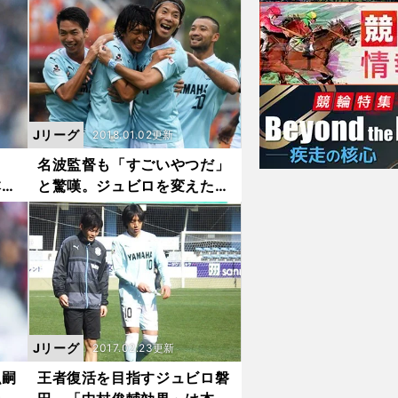
Jリーグ
2018.01.02更新
。
名波監督も「すごいやつだ」
本、
と驚嘆。ジュビロを変えた中
村俊輔の存在
Jリーグ
2017.02.23更新
弘嗣
王者復活を目指すジュビロ磐