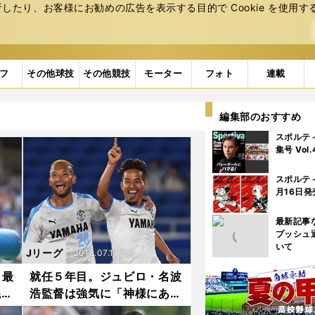
たり、お客様にお勧めの広告を表⽰する⽬的で Cookie を使⽤す
フ
その他球技
その他競技
モーター
フォト
連載
編集部のおすすめ
スポルテ
集号 Vol
スポルテ
月16日発
最新記事
プッシュ
いて
Jリーグ
2018.07.11更新
。最
就任５年目。ジュビロ・名波
混戦
浩監督は強気に「神様にあら
がっていく」