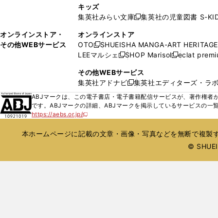
し
ン
キッズ
で
で
い
ド
集英社みらい文庫
集英社の児童図書 S-KID
開
開
新
ウ
ウ
く
く
し
ィ
オンラインストア・
オンラインストア
で
い
ン
その他WEBサービス
OTO
SHUEISHA MANGA-ART HERITAGE
開
新
ウ
ド
LEEマルシェ
SHOP Marisol
eclat prem
く
し
新
新
ィ
ウ
い
し
し
ン
その他WEBサービス
で
ウ
い
い
ド
集英社アドナビ
集英社エディターズ・ラ
開
新
ィ
ウ
ウ
ウ
く
し
ABJマークは、この電子書店・電子書籍配信サービスが、著作権者か
ン
ィ
ィ
で
い
です。ABJマークの詳細、ABJマークを掲示しているサービスの一
ド
ン
ン
開
https://aebs.or.jp/
ウ
新
ウ
ド
ド
く
し
ィ
で
ウ
ウ
い
本ホームページに記載の文章・画像・写真などを無断で複製す
ン
開
で
で
ウ
ド
© SHUEIS
ィ
く
開
開
ン
ウ
く
く
ド
で
ウ
開
で
開
く
く