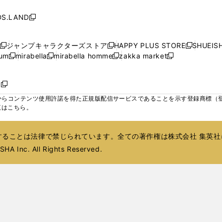
し
し
し
ィ
ィ
ン
ィ
ン
ィ
で
で
で
で
い
い
い
ン
ン
ド
ン
ド
ン
S.LAND
開
開
開
開
新
ウ
ウ
ウ
ド
ド
ウ
ド
ウ
ド
く
く
く
く
し
ィ
ィ
ィ
ウ
ウ
で
ウ
で
ウ
い
ン
ン
ン
ジャンプキャラクターズストア
HAPPY PLUS STORE
SHUEIS
で
で
開
で
開
で
新
新
新
ウ
ド
ド
ド
ium
mirabella
mirabella homme
zakka market
開
開
く
開
く
開
し
新
新
新
し
新
し
ィ
ウ
ウ
ウ
く
く
く
く
い
し
し
い
し
し
い
ン
で
で
で
ウ
い
い
ウ
い
い
ウ
ド
ボ
開
開
開
新
ィ
ウ
ウ
ィ
ウ
ウ
ィ
ウ
く
く
く
し
らコンテンツ使用許諾を得た正規版配信サービスであることを示す登録商標（登録番
ン
ィ
ィ
ン
ィ
ィ
ン
で
い
覧はこちら。
ド
ン
ン
ド
ン
ン
ド
開
ウ
ウ
ド
ド
ウ
ド
ド
ウ
く
ィ
で
ウ
ウ
で
ウ
ウ
で
ることは法律で禁じられています。全ての著作権は株式会社 集英社
ン
開
で
で
開
で
で
開
ド
HA Inc. All Rights Reserved.
く
開
開
く
開
開
く
ウ
く
く
く
く
で
開
く