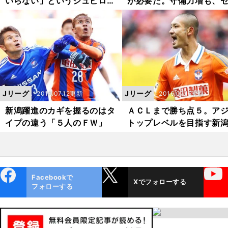
いらない」というジュビロ名
が必要だ。守備力増も、
波監督の思惑
ッソらしさ減
Jリーグ
Jリーグ
2016.07.12更新
2016.07.12更新
新潟躍進のカギを握るのはタ
ＡＣＬまで勝ち点５。ア
イプの違う「５人のＦＷ」
トップレベルを目指す新
本気度
ebo
X
YouTube
Facebookで
Xでフォローする
ok
フォローする