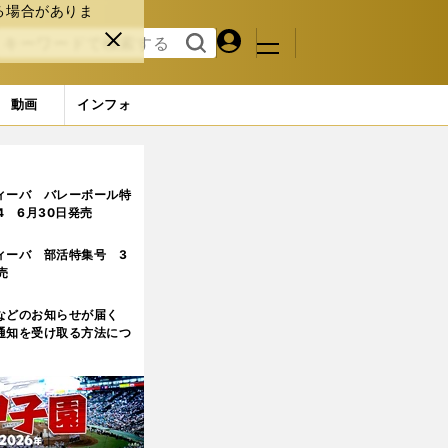
る場合がありま
マイペ
閉じ
検索
メニュ
ー
る
す
ジ
る
動画
インフォ
ィーバ バレーボール特
.4 6月30日発売
ィーバ 部活特集号 3
売
などのお知らせが届く
通知を受け取る方法につ