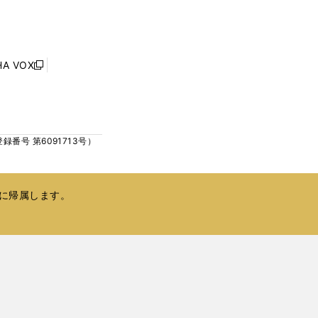
し
ン
い
ド
ウ
ウ
ィ
で
ン
HA VOX
開
新
ド
く
し
ウ
い
で
ウ
開
ィ
く
号 第6091713号）
ン
ド
ウ
で
に帰属します。
開
く