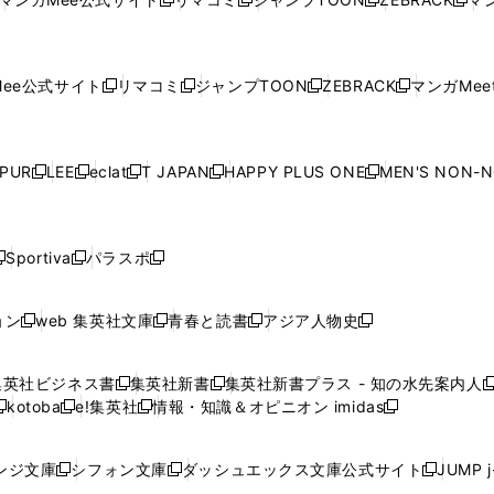
新
新
新
新
ウ
ィ
ウ
ィ
ウ
ィ
ウ
で
で
ウ
で
で
で
し
し
し
し
し
ィ
ン
ィ
ン
ィ
ン
ィ
開
開
で
開
開
開
い
い
い
い
い
ン
ド
ン
ド
ン
ド
ン
く
く
開
く
く
く
ウ
ウ
ウ
ウ
ウ
ド
ウ
ド
ウ
ド
ウ
ド
ee公式サイト
リマコミ
ジャンプTOON
ZEBRACK
マンガMeet
く
新
新
新
新
ィ
ィ
ィ
ィ
ィ
ウ
で
ウ
で
ウ
で
ウ
し
し
し
し
ン
ン
ン
ン
ン
で
開
で
開
で
開
で
い
い
い
い
ド
ド
ド
ド
ド
開
く
開
く
開
く
開
ウ
ウ
ウ
ウ
ウ
ウ
ウ
ウ
ウ
PUR
LEE
eclat
T JAPAN
HAPPY PLUS ONE
MEN'S NON-
く
く
く
く
新
新
新
新
新
ィ
ィ
ィ
ィ
で
で
で
で
で
し
し
し
し
し
ン
ン
ン
ン
開
開
開
開
開
い
い
い
い
い
ド
ド
ド
ド
く
く
く
く
く
ウ
ウ
ウ
ウ
ウ
ウ
ウ
ウ
ウ
Sportiva
パラスポ
新
新
ィ
ィ
ィ
ィ
ィ
で
で
で
で
し
し
し
ン
ン
ン
ン
ン
開
開
開
開
い
い
い
ド
ド
ド
ド
ド
ョン
web 集英社文庫
青春と読書
アジア人物史
く
く
く
く
新
新
新
新
ウ
ウ
ウ
ウ
ウ
ウ
ウ
ウ
し
し
し
し
ィ
ィ
ィ
で
で
で
で
で
い
い
い
い
ン
ン
ン
集英社ビジネス書
集英社新書
集英社新書プラス - 知の水先案内人
開
開
開
開
開
新
新
新
ウ
ウ
ウ
ウ
ド
ド
ド
kotoba
e!集英社
情報・知識＆オピニオン imidas
く
く
く
く
く
新
し
新
し
新
ィ
ィ
ィ
ィ
ウ
ウ
ウ
し
し
い
し
い
し
ン
ン
ン
ン
で
で
で
い
い
ウ
い
ウ
い
ド
ド
ド
ド
ンジ文庫
シフォン文庫
ダッシュエックス文庫公式サイト
JUMP 
開
開
開
新
新
新
ウ
ウ
ィ
ウ
ィ
ウ
ウ
ウ
ウ
ウ
く
く
く