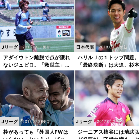
Jリーグ
日本代表
2018.04.11更新
2018.03.13更新
アダイウトン離脱で点が獲れ
ハリルＪの１トップ問題
ないジュビロ。「救世主」候
「最終決断」は大迫、杉
補は１人いる
それとも...？
Jリーグ
Jリーグ
2017.07.28更新
2017.02.27更新
枠があっても「外国人FWは
ジーニアス柿谷には清武