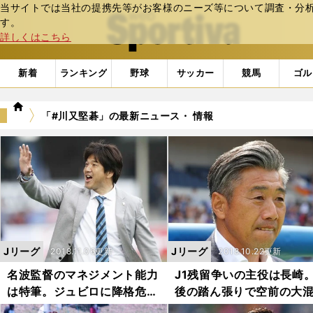
当サイトでは当社の提携先等がお客様のニーズ等について調査・分析し
web Sportiva (webスポルティーバ)
す。
詳しくはこちら
新着
ランキング
野球
サッカー
競馬
ゴル
we
「#川又堅碁」の最新ニュース・ 情報
b
ス
ポ
ル
テ
ィ
ー
バ
Jリーグ
Jリーグ
2018.11.06更新
2018.10.22更新
名波監督のマネジメント能力
J1残留争いの主役は長崎
は特筆。ジュビロに降格危機
後の踏ん張りで空前の大
の焦りはなし
に！