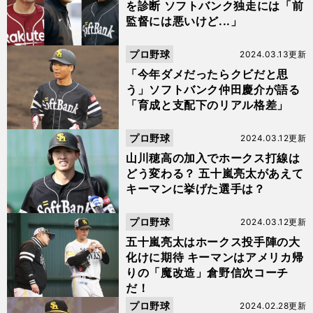
を診断 ソフトバンク独走には「前
監督には悪いけど...」
プロ野球
2024.03.13更新
「今年ダメだったらクビだと思
う」ソフトバンク仲田慶介が語る
「育成と支配下のリアル格差」
プロ野球
2024.03.12更新
山川穂高の加入でホークス打線は
どう変わる？ 五十嵐亮太があえて
キーマンに挙げた選手は？
プロ野球
2024.03.12更新
五十嵐亮太はホークス投手陣の大
化けに期待 キーマンはアメリカ帰
りの「魔改造」倉野信次コーチ
だ！
プロ野球
2024.02.28更新