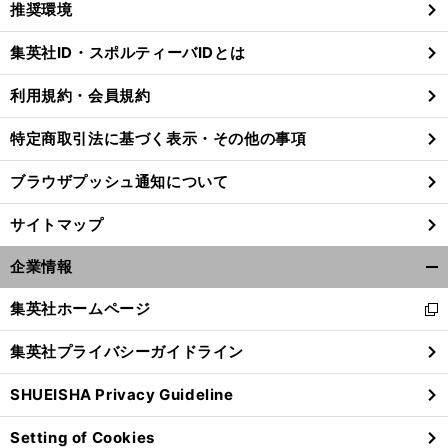
推奨環境
閉
じ
集英社ID・スポルティーバIDとは
る
利用規約・会員規約
特定商取引法に基づく表示・その他の事項
ブラウザプッシュ通知について
サイトマップ
企業情報
開
く/
集英社ホームページ
新
閉
し
じ
集英社プライバシーガイドライン
い
る
ウ
SHUEISHA Privacy Guideline
ィ
ン
Setting of Cookies
ド