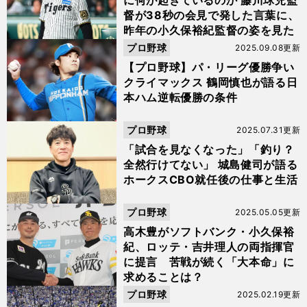
に何が起きているのか 藤川球児監
督が38秒の会見で発した言葉に、
昨年の小久保裕紀監督の姿を見た
プロ野球
2025.09.08更新
【プロ野球】パ・リーグ優勝争い
クライマックス 鶴岡慎也が語る日
本ハム逆転優勝の条件
プロ野球
2025.07.31更新
「試合を見なくなった」「釣り？
全然行けてない」 城島健司が語る
ホークスCBO就任後の仕事と生活
プロ野球
2025.05.05更新
高木豊がソフトバンク・小久保裕
紀、ロッテ・吉井理人の両指揮官
に提言 苦戦が続く「大本命」に
求めることは？
プロ野球
2025.02.19更新