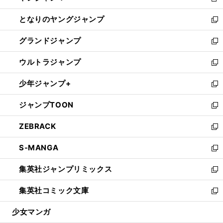
新
開
ン
ウ
し
となりのヤングジャンプ
く
ド
ィ
い
新
ウ
ン
ウ
し
グランドジャンプ
で
ド
ィ
い
新
開
ウ
ン
ウ
し
ウルトラジャンプ
く
で
ド
ィ
い
新
開
ウ
ン
ウ
し
少年ジャンプ+
く
で
ド
ィ
い
新
開
ウ
ン
ウ
し
ジャンプTOON
く
で
ド
ィ
い
新
開
ウ
ン
ウ
し
ZEBRACK
く
で
ド
ィ
い
新
開
ウ
ン
ウ
し
S-MANGA
く
で
ド
ィ
い
新
開
ウ
ン
ウ
し
集英社ジャンプリミックス
く
で
ド
ィ
い
新
開
ウ
ン
ウ
し
集英社コミック文庫
く
で
ド
ィ
い
新
開
ウ
ン
ウ
し
少女マンガ
く
で
ド
ィ
い
開