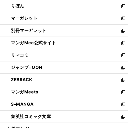
ウ
ン
ウ
りぼん
く
で
ド
ィ
新
開
ウ
ン
し
マーガレット
く
で
ド
い
新
開
ウ
ウ
し
別冊マーガレット
く
で
ィ
い
新
開
ン
ウ
し
マンガMee公式サイト
く
ド
ィ
い
新
ウ
ン
ウ
し
リマコミ
で
ド
ィ
い
新
開
ウ
ン
ウ
し
ジャンプTOON
く
で
ド
ィ
い
新
開
ウ
ン
ウ
し
ZEBRACK
く
で
ド
ィ
い
新
開
ウ
ン
ウ
し
マンガMeets
く
で
ド
ィ
い
新
開
ウ
ン
ウ
し
S-MANGA
く
で
ド
ィ
い
新
開
ウ
ン
ウ
し
集英社コミック文庫
く
で
ド
ィ
い
新
開
ウ
ン
ウ
し