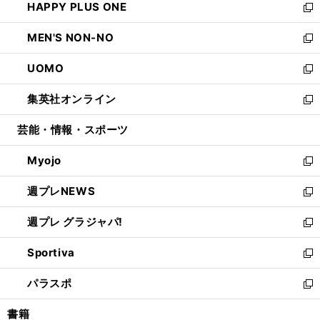
HAPPY PLUS ONE
く
で
ド
ィ
い
新
開
ウ
ン
ウ
し
MEN'S NON-NO
く
で
ド
ィ
い
新
開
ウ
ン
ウ
し
UOMO
く
で
ド
ィ
い
新
開
ウ
ン
ウ
し
集英社オンライン
く
で
ド
ィ
い
新
開
ウ
ン
ウ
し
芸能・情報・スポーツ
く
で
ド
ィ
い
開
ウ
ン
ウ
Myojo
く
で
ド
ィ
新
開
ウ
ン
し
週プレNEWS
く
で
ド
い
新
開
ウ
ウ
し
週プレ グラジャパ!
く
で
ィ
い
新
開
ン
ウ
し
Sportiva
く
ド
ィ
い
新
ウ
ン
ウ
し
パラスポ
で
ド
ィ
い
新
開
ウ
ン
ウ
し
書籍
く
で
ド
ィ
い