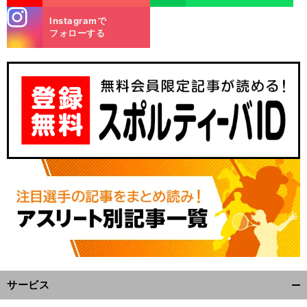
stagra
Instagramで
m
フォローする
サービス
開
く/