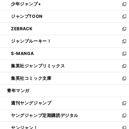
少年ジャンプ+
で
ド
ィ
い
新
開
ウ
ン
ウ
し
ジャンプTOON
く
で
ド
ィ
い
新
開
ウ
ン
ウ
し
ZEBRACK
く
で
ド
ィ
い
新
開
ウ
ン
ウ
し
ジャンプルーキー！
く
で
ド
ィ
い
新
開
ウ
ン
ウ
し
S-MANGA
く
で
ド
ィ
い
新
開
ウ
ン
ウ
し
集英社ジャンプリミックス
く
で
ド
ィ
い
新
開
ウ
ン
ウ
し
集英社コミック文庫
く
で
ド
ィ
い
新
開
ウ
ン
ウ
し
青年マンガ
く
で
ド
ィ
い
開
ウ
ン
ウ
週刊ヤングジャンプ
く
で
ド
ィ
新
開
ウ
ン
し
ヤングジャンプ定期購読デジタル
く
で
ド
い
新
開
ウ
ウ
し
ヤンジャン！
く
で
ィ
い