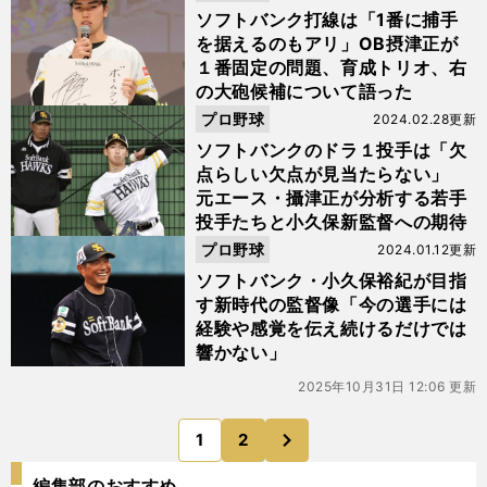
ソフトバンク打線は「1番に捕手
を据えるのもアリ」OB摂津正が
１番固定の問題、育成トリオ、右
の大砲候補について語った
プロ野球
2024.02.28更新
ソフトバンクのドラ１投手は「欠
点らしい欠点が見当たらない」
元エース・攝津正が分析する若手
投手たちと小久保新監督への期待
プロ野球
2024.01.12更新
ソフトバンク・小久保裕紀が目指
す新時代の監督像「今の選手には
経験や感覚を伝え続けるだけでは
響かない」
2025年10月31日 12:06 更新
次
1
2
のページへ
編集部のおすすめ