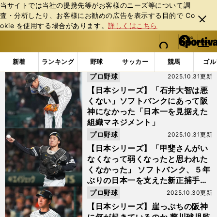
当サイトでは当社の提携先等がお客様のニーズ等について調
査・分析したり、お客様にお勧めの広告を表⽰する⽬的で Co
閉じ
okie を使⽤する場合があります。
詳しくはこちら
る
マイペ
web Sportiva (webスポルティーバ)
検索
メニュ
we
ー
「#小久保裕紀」の最新ニュース・ 情報
b
ジ
新着
ランキング
野球
サッカー
競馬
ゴル
ス
プロ野球
2025.10.31更新
ポ
ル
【日本シリーズ】「石井大智は悪
テ
くない」ソフトバンクにあって阪
ィ
神になかった「日本一を見据えた
ー
組織マネジメント」
バ
プロ野球
2025.10.31更新
【日本シリーズ】「甲斐さんがい
なくなって弱くなったと思われた
くなかった」 ソフトバンク、５年
ぶりの日本一を支えた新正捕手・
海野隆司の成長譚
プロ野球
2025.10.30更新
【日本シリーズ】崖っぷちの阪神