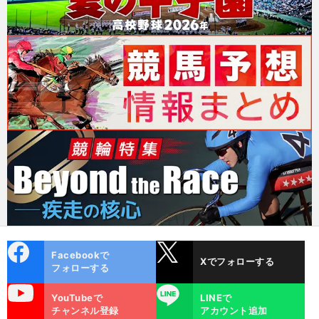
cebo
X
Facebookで
Xでフォローする
ok
フォローする
uTube
LINE
YouTubeで
LINEで
チャンネル登録
アカウント追加