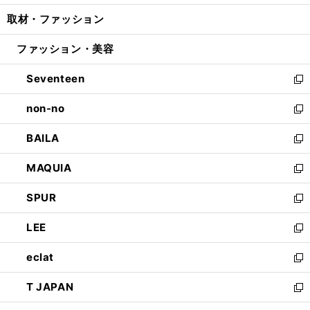
開
ウ
ン
ウ
し
取材・ファッション
く
で
ド
ィ
い
開
ウ
ン
ウ
ファッション・美容
く
で
ド
ィ
開
ウ
ン
Seventeen
く
で
ド
新
開
ウ
し
non-no
く
で
い
新
開
ウ
し
BAILA
く
ィ
い
新
ン
ウ
し
MAQUIA
ド
ィ
い
新
ウ
ン
ウ
し
SPUR
で
ド
ィ
い
新
開
ウ
ン
ウ
し
LEE
く
で
ド
ィ
い
新
開
ウ
ン
ウ
し
eclat
く
で
ド
ィ
い
新
開
ウ
ン
ウ
し
T JAPAN
く
で
ド
ィ
い
新
開
ウ
ン
ウ
し