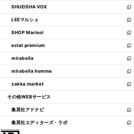
ウ
ン
ウ
し
SHUEISHA VOX
で
ド
ィ
い
新
開
ウ
ン
ウ
し
LEEマルシェ
く
で
ド
ィ
い
新
開
ウ
ン
ウ
し
SHOP Marisol
く
で
ド
ィ
い
新
開
ウ
ン
ウ
し
eclat premium
く
で
ド
ィ
い
新
開
ウ
ン
ウ
し
mirabella
く
で
ド
ィ
い
新
開
ウ
ン
ウ
し
mirabella homme
く
で
ド
ィ
い
新
開
ウ
ン
ウ
し
zakka market
く
で
ド
ィ
い
新
開
ウ
ン
ウ
し
その他WEBサービス
く
で
ド
ィ
い
開
ウ
ン
ウ
集英社アドナビ
く
で
ド
ィ
新
開
ウ
ン
し
集英社エディターズ・ラボ
く
で
ド
い
新
開
ウ
ウ
し