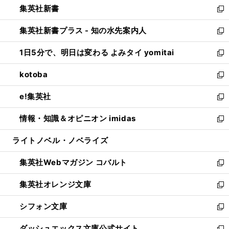
集英社新書
く
で
ィ
い
新
開
ン
ウ
し
集英社新書プラス - 知の水先案内人
く
ド
ィ
い
新
ウ
ン
ウ
し
1日5分で、明日は変わる よみタイ yomitai
で
ド
ィ
い
新
開
ウ
ン
ウ
し
kotoba
く
で
ド
ィ
い
新
開
ウ
ン
ウ
し
e!集英社
く
で
ド
ィ
い
新
開
ウ
ン
ウ
し
情報・知識＆オピニオン imidas
く
で
ド
ィ
い
新
開
ウ
ン
ウ
し
ライトノベル・ノベライズ
く
で
ド
ィ
い
開
ウ
ン
ウ
集英社Webマガジン コバルト
く
で
ド
ィ
新
開
ウ
ン
し
集英社オレンジ文庫
く
で
ド
い
新
開
ウ
ウ
し
シフォン文庫
く
で
ィ
い
新
開
ン
ウ
し
ダッシュエックス文庫公式サイト
く