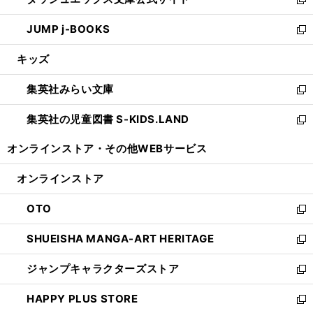
ド
ィ
い
新
ウ
ン
ウ
し
JUMP j-BOOKS
で
ド
ィ
い
新
開
ウ
ン
ウ
し
キッズ
く
で
ド
ィ
い
開
ウ
ン
ウ
集英社みらい文庫
く
で
ド
ィ
新
開
ウ
ン
し
集英社の児童図書 S-KIDS.LAND
く
で
ド
い
新
開
ウ
ウ
し
オンラインストア・
その他WEBサービス
く
で
ィ
い
開
ン
ウ
オンラインストア
く
ド
ィ
ウ
ン
OTO
で
ド
新
開
ウ
し
SHUEISHA MANGA-ART HERITAGE
く
で
い
新
開
ウ
し
ジャンプキャラクターズストア
く
ィ
い
新
ン
ウ
し
HAPPY PLUS STORE
ド
ィ
い
新