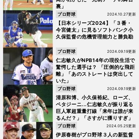
裏」
プロ野球
2024.10.27更新
【日本シリーズ2024】「３番・
今宮健太」に見るソフトバンク小
久保監督の危機管理能力と勝負勘
プロ野球
2024.09.19更新
仁志敏久がNPB14年の現役生活で
驚愕した選手は？ 「圧倒的な飛距
離」「あのストレートは突出して
いた」
プロ野球
2024.09.19更新
清原和博、小久保裕紀、ローズ、
ペタジーニ...仁志敏久が振り返る
巨人軍超重量打線「来年は誰が来
るんだ？」「さすがに獲りすぎ」
プロ野球
2024.05.25更新
伊原春樹がプロ野球３人の新監督