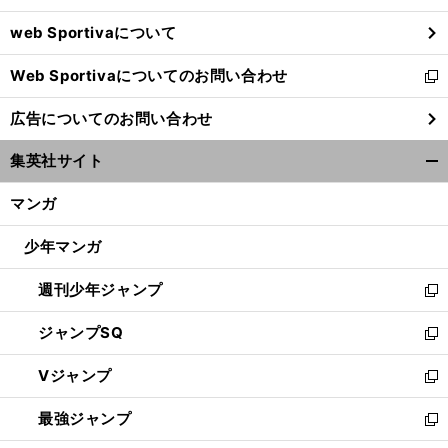
ウ
web Sportivaについて
で
開
Web Sportivaについてのお問い合わせ
く
新
し
広告についてのお問い合わせ
い
ウ
集英社サイト
ィ
開
ン
く/
マンガ
ド
閉
ウ
じ
少年マンガ
で
る
開
週刊少年ジャンプ
く
新
し
ジャンプSQ
い
新
ウ
し
Vジャンプ
ィ
い
新
ン
ウ
し
最強ジャンプ
ド
ィ
い
新
ウ
ン
ウ
し