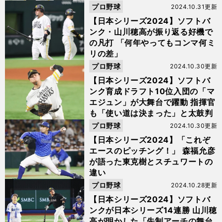
プロ野球
2024.10.31更新
【日本シリーズ2024】ソフトバ
ンク・山川穂高が振り返る好機で
の凡打 「何年やってもコンマ何ミ
リの差」
プロ野球
2024.10.30更新
【日本シリーズ2024】ソフトバ
ンク育成ドラフト10位入団の「マ
エジュン」が大舞台で躍動 指揮官
も「使い道は決まった」と太鼓判
プロ野球
2024.10.30更新
【日本シリーズ2024】「これぞ
エースのピッチング！」 森福允彦
が語った東克樹とスチュワートの
違い
プロ野球
2024.10.28更新
【日本シリーズ2024】ソフトバ
ンクが日本シリーズ14連勝 山川穂
高が明かした「先制アーチの舞台