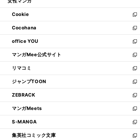
女性マンガ
く
で
ド
ィ
い
開
ウ
ン
ウ
Cookie
く
で
ド
ィ
新
開
ウ
ン
し
Cocohana
く
で
ド
い
新
開
ウ
ウ
し
office YOU
く
で
ィ
い
新
開
ン
ウ
し
マンガMee公式サイト
く
ド
ィ
い
新
ウ
ン
ウ
し
リマコミ
で
ド
ィ
い
新
開
ウ
ン
ウ
し
ジャンプTOON
く
で
ド
ィ
い
新
開
ウ
ン
ウ
し
ZEBRACK
く
で
ド
ィ
い
新
開
ウ
ン
ウ
し
マンガMeets
く
で
ド
ィ
い
新
開
ウ
ン
ウ
し
S-MANGA
く
で
ド
ィ
い
新
開
ウ
ン
ウ
し
集英社コミック文庫
く
で
ド
ィ
い
新