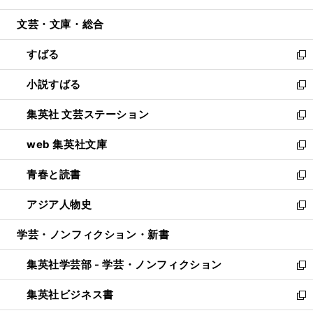
開
ウ
ン
ウ
文芸・文庫・総合
く
で
ド
ィ
開
ウ
ン
すばる
く
で
ド
新
開
ウ
し
小説すばる
く
で
い
新
開
ウ
し
集英社 文芸ステーション
く
ィ
い
新
ン
ウ
し
web 集英社文庫
ド
ィ
い
新
ウ
ン
ウ
し
青春と読書
で
ド
ィ
い
新
開
ウ
ン
ウ
し
アジア人物史
く
で
ド
ィ
い
新
開
ウ
ン
ウ
し
学芸・ノンフィクション・新書
く
で
ド
ィ
い
開
ウ
ン
ウ
集英社学芸部 - 学芸・ノンフィクション
く
で
ド
ィ
新
開
ウ
ン
し
集英社ビジネス書
く
で
ド
い
新
開
ウ
ウ
し