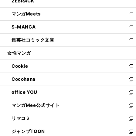
ZEBRACK
く
で
ド
ィ
い
新
開
ウ
ン
ウ
し
マンガMeets
く
で
ド
ィ
い
新
開
ウ
ン
ウ
し
S-MANGA
く
で
ド
ィ
い
新
開
ウ
ン
ウ
し
集英社コミック文庫
く
で
ド
ィ
い
新
開
ウ
ン
ウ
し
女性マンガ
く
で
ド
ィ
い
開
ウ
ン
ウ
Cookie
く
で
ド
ィ
新
開
ウ
ン
し
Cocohana
く
で
ド
い
新
開
ウ
ウ
し
office YOU
く
で
ィ
い
新
開
ン
ウ
し
マンガMee公式サイト
く
ド
ィ
い
新
ウ
ン
ウ
し
リマコミ
で
ド
ィ
い
新
開
ウ
ン
ウ
し
ジャンプTOON
く
で
ド
ィ
い
新