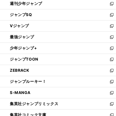
週刊少年ジャンプ
く
新
し
ジャンプSQ
い
新
ウ
し
Vジャンプ
ィ
い
新
ン
ウ
し
最強ジャンプ
ド
ィ
い
新
ウ
ン
ウ
し
少年ジャンプ+
で
ド
ィ
い
新
開
ウ
ン
ウ
し
ジャンプTOON
く
で
ド
ィ
い
新
開
ウ
ン
ウ
し
ZEBRACK
く
で
ド
ィ
い
新
開
ウ
ン
ウ
し
ジャンプルーキー！
く
で
ド
ィ
い
新
開
ウ
ン
ウ
し
S-MANGA
く
で
ド
ィ
い
新
開
ウ
ン
ウ
し
集英社ジャンプリミックス
く
で
ド
ィ
い
新
開
ウ
ン
ウ
し
集英社コミック文庫
く
で
ド
ィ
い