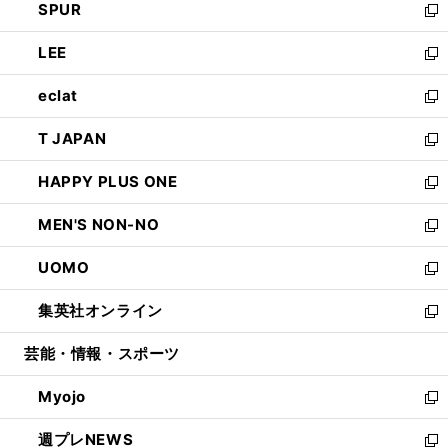
SPUR
で
ド
ィ
い
新
開
ウ
ン
ウ
し
LEE
く
で
ド
ィ
い
新
開
ウ
ン
ウ
し
eclat
く
で
ド
ィ
い
新
開
ウ
ン
ウ
し
T JAPAN
く
で
ド
ィ
い
新
開
ウ
ン
ウ
し
HAPPY PLUS ONE
く
で
ド
ィ
い
新
開
ウ
ン
ウ
し
MEN'S NON-NO
く
で
ド
ィ
い
新
開
ウ
ン
ウ
し
UOMO
く
で
ド
ィ
い
新
開
ウ
ン
ウ
し
集英社オンライン
く
で
ド
ィ
い
新
開
ウ
ン
ウ
し
芸能・情報・スポーツ
く
で
ド
ィ
い
開
ウ
ン
ウ
Myojo
く
で
ド
ィ
新
開
ウ
ン
し
週プレNEWS
く
で
ド
い
新