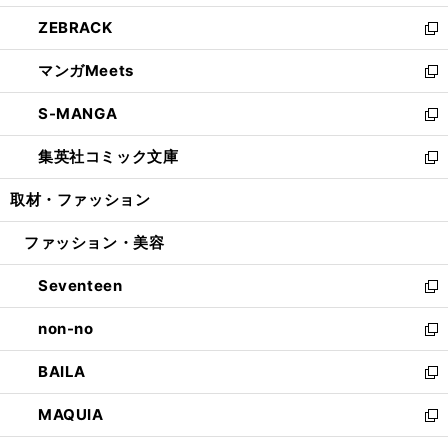
開
ウ
ン
ウ
し
ZEBRACK
く
で
ド
ィ
い
新
開
ウ
ン
ウ
し
マンガMeets
く
で
ド
ィ
い
新
開
ウ
ン
ウ
し
S-MANGA
く
で
ド
ィ
い
新
開
ウ
ン
ウ
し
集英社コミック文庫
く
で
ド
ィ
い
新
開
ウ
ン
ウ
し
取材・ファッション
く
で
ド
ィ
い
開
ウ
ン
ウ
ファッション・美容
く
で
ド
ィ
開
ウ
ン
Seventeen
く
で
ド
新
開
ウ
し
non-no
く
で
い
新
開
ウ
し
BAILA
く
ィ
い
新
ン
ウ
し
MAQUIA
ド
ィ
い
新
ウ
ン
ウ
し