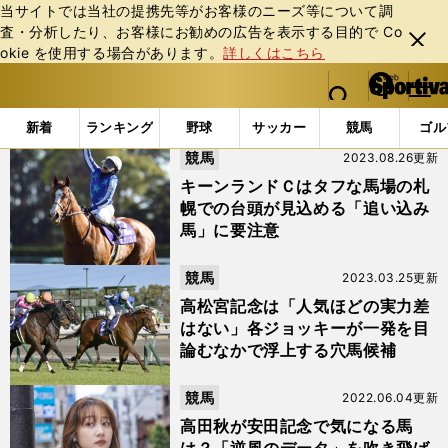
当サイトでは当社の提携先等がお客様のニーズ等について調
査・分析したり、お客様にお勧めの広告を表⽰する⽬的で Co
閉じ
okie を使⽤する場合があります。
詳しくはこちら
る
マイペ
web Sportiva (webスポルティーバ)
検索
メニュ
we
ー
「#ナランフレグ」の最新ニュース・ 情報
b
ジ
新着
ランキング
野球
サッカー
競馬
ゴル
ス
競馬
2023.08.26更新
ポ
ル
キーンランドＣはタフな馬場の札
テ
幌での台頭が見込める「追い込み
ィ
馬」に要注意
ー
バ
競馬
2023.03.25更新
高松宮記念は「人気ほどの実力差
はない」各ジョッキーが一発を目
論むなかで浮上する穴馬候補
競馬
2022.06.04更新
高田秋が安田記念で気になる馬