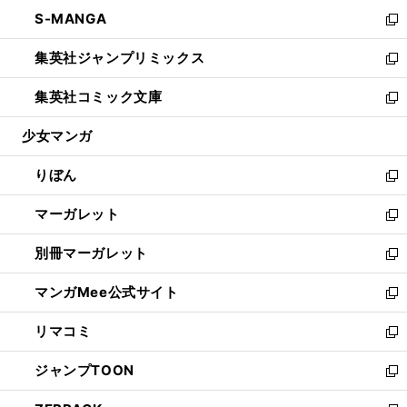
ウ
ン
ウ
し
S-MANGA
く
で
ド
ィ
い
新
開
ウ
ン
ウ
し
集英社ジャンプリミックス
く
で
ド
ィ
い
新
開
ウ
ン
ウ
し
集英社コミック文庫
く
で
ド
ィ
い
新
開
ウ
ン
ウ
し
少女マンガ
く
で
ド
ィ
い
開
ウ
ン
ウ
りぼん
く
で
ド
ィ
新
開
ウ
ン
し
マーガレット
く
で
ド
い
新
開
ウ
ウ
し
別冊マーガレット
く
で
ィ
い
新
開
ン
ウ
し
マンガMee公式サイト
く
ド
ィ
い
新
ウ
ン
ウ
し
リマコミ
で
ド
ィ
い
新
開
ウ
ン
ウ
し
ジャンプTOON
く
で
ド
ィ
い
新
開
ウ
ン
ウ
し