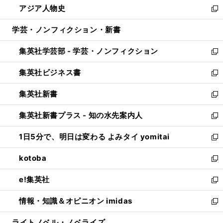
アジア人物史
く
で
ド
ィ
い
新
開
ウ
ン
ウ
し
学芸・ノンフィクション・新書
く
で
ド
ィ
い
開
ウ
ン
ウ
集英社学芸部 - 学芸・ノンフィクション
く
で
ド
ィ
新
開
ウ
ン
し
集英社ビジネス書
く
で
ド
い
新
開
ウ
ウ
し
集英社新書
く
で
ィ
い
新
開
ン
ウ
し
集英社新書プラス - 知の水先案内人
く
ド
ィ
い
新
ウ
ン
ウ
し
1日5分で、明日は変わる よみタイ yomitai
で
ド
ィ
い
新
開
ウ
ン
ウ
し
kotoba
く
で
ド
ィ
い
新
開
ウ
ン
ウ
し
e!集英社
く
で
ド
ィ
い
新
開
ウ
ン
ウ
し
情報・知識＆オピニオン imidas
く
で
ド
ィ
い
新
開
ウ
ン
ウ
し
ライトノベル・ノベライズ
く
で