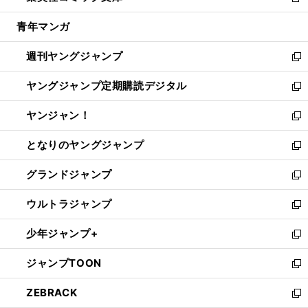
新
開
ウ
ン
ウ
し
青年マンガ
く
で
ド
ィ
い
開
ウ
ン
ウ
週刊ヤングジャンプ
く
で
ド
ィ
新
開
ウ
ン
し
ヤングジャンプ定期購読デジタル
く
で
ド
い
新
開
ウ
ウ
し
ヤンジャン！
く
で
ィ
い
新
開
ン
ウ
し
となりのヤングジャンプ
く
ド
ィ
い
新
ウ
ン
ウ
し
グランドジャンプ
で
ド
ィ
い
新
開
ウ
ン
ウ
し
ウルトラジャンプ
く
で
ド
ィ
い
新
開
ウ
ン
ウ
し
少年ジャンプ+
く
で
ド
ィ
い
新
開
ウ
ン
ウ
し
ジャンプTOON
く
で
ド
ィ
い
新
開
ウ
ン
ウ
し
ZEBRACK
く
で
ド
ィ
い
新
開