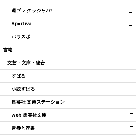
開
ウ
ウ
し
週プレ グラジャパ!
く
で
ィ
い
新
開
ン
ウ
し
Sportiva
く
ド
ィ
い
新
ウ
ン
ウ
し
パラスポ
で
ド
ィ
い
新
開
ウ
ン
ウ
し
書籍
く
で
ド
ィ
い
開
ウ
ン
ウ
文芸・文庫・総合
く
で
ド
ィ
開
ウ
ン
すばる
く
で
ド
新
開
ウ
し
小説すばる
く
で
い
新
開
ウ
し
集英社 文芸ステーション
く
ィ
い
新
ン
ウ
し
web 集英社文庫
ド
ィ
い
新
ウ
ン
ウ
し
青春と読書
で
ド
ィ
い
新
開
ウ
ン
ウ
し