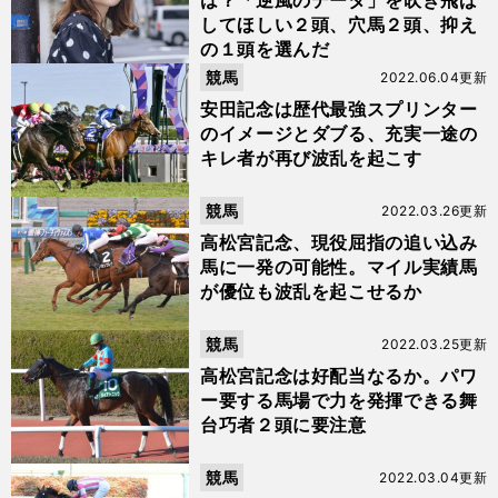
は？「逆風のデータ」を吹き飛ば
してほしい２頭、穴馬２頭、抑え
の１頭を選んだ
競馬
2022.06.04更新
安田記念は歴代最強スプリンター
のイメージとダブる、充実一途の
キレ者が再び波乱を起こす
競馬
2022.03.26更新
高松宮記念、現役屈指の追い込み
馬に一発の可能性。マイル実績馬
が優位も波乱を起こせるか
競馬
2022.03.25更新
高松宮記念は好配当なるか。パワ
ー要する馬場で力を発揮できる舞
台巧者２頭に要注意
競馬
2022.03.04更新