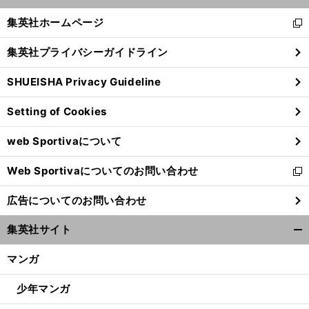
開
く/
集英社ホームページ
新
閉
し
じ
集英社プライバシーガイドライン
い
る
ウ
SHUEISHA Privacy Guideline
ィ
ン
Setting of Cookies
ド
ウ
web Sportivaについて
で
開
Web Sportivaについてのお問い合わせ
く
新
し
広告についてのお問い合わせ
い
ウ
集英社サイト
ィ
開
ン
く/
マンガ
ド
閉
ウ
じ
少年マンガ
で
る
開