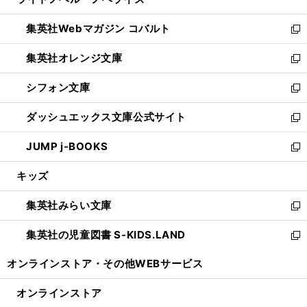
ド
ィ
い
開
ウ
ン
ウ
集英社Webマガジン コバルト
く
で
ド
ィ
新
開
ウ
ン
し
集英社オレンジ文庫
く
で
ド
い
新
開
ウ
ウ
し
シフォン文庫
く
で
ィ
い
新
開
ン
ウ
し
ダッシュエックス文庫公式サイト
く
ド
ィ
い
新
ウ
ン
ウ
し
JUMP j-BOOKS
で
ド
ィ
い
新
開
ウ
ン
ウ
し
キッズ
く
で
ド
ィ
い
開
ウ
ン
ウ
集英社みらい文庫
く
で
ド
ィ
新
開
ウ
ン
し
集英社の児童図書 S-KIDS.LAND
く
で
ド
い
新
開
ウ
ウ
し
オンラインストア・
その他WEBサービス
く
で
ィ
い
開
ン
ウ
オンラインストア
く
ド
ィ