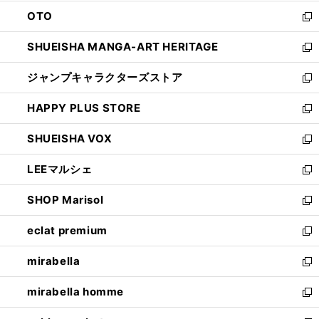
ウ
ン
OTO
で
ド
新
開
ウ
し
SHUEISHA MANGA-ART HERITAGE
く
で
い
新
開
ウ
し
ジャンプキャラクターズストア
く
ィ
い
新
ン
ウ
し
HAPPY PLUS STORE
ド
ィ
い
新
ウ
ン
ウ
し
SHUEISHA VOX
で
ド
ィ
い
新
開
ウ
ン
ウ
し
LEEマルシェ
く
で
ド
ィ
い
新
開
ウ
ン
ウ
し
SHOP Marisol
く
で
ド
ィ
い
新
開
ウ
ン
ウ
し
eclat premium
く
で
ド
ィ
い
新
開
ウ
ン
ウ
し
mirabella
く
で
ド
ィ
い
新
開
ウ
ン
ウ
し
mirabella homme
く
で
ド
ィ
い
新
開
ウ
ン
ウ
し