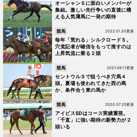
オーシャンＳに面白いメンバーが
集結。激しい先行争いの直後に構
える人気薄馬に一発の期待
競馬
2022.01.30更新
毎年「荒れる」シルクロードＳ。
穴党記者が確信をもって推すのは
上昇気流に乗る２頭
競馬
2021.09.11更新
セントウルＳで狙うべき穴馬４
頭。夏場も使われてきた西の馬
か、条件合う東の馬か
競馬
2020.07.25更新
アイビスSDはコース実績重視。
「千直」に強い期待の新勢力が２
頭いる