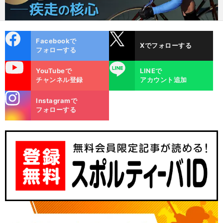
cebo
X
Facebookで
Xでフォローする
ok
フォローする
uTube
LINE
YouTubeで
LINEで
チャンネル登録
アカウント追加
stagra
Instagramで
m
フォローする