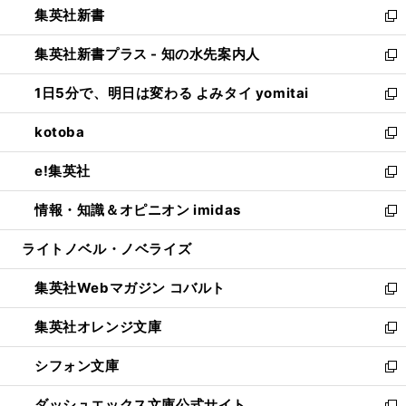
集英社新書
く
で
ィ
い
新
開
ン
ウ
し
集英社新書プラス - 知の水先案内人
く
ド
ィ
い
新
ウ
ン
ウ
し
1日5分で、明日は変わる よみタイ yomitai
で
ド
ィ
い
新
開
ウ
ン
ウ
し
kotoba
く
で
ド
ィ
い
新
開
ウ
ン
ウ
し
e!集英社
く
で
ド
ィ
い
新
開
ウ
ン
ウ
し
情報・知識＆オピニオン imidas
く
で
ド
ィ
い
新
開
ウ
ン
ウ
し
ライトノベル・ノベライズ
く
で
ド
ィ
い
開
ウ
ン
ウ
集英社Webマガジン コバルト
く
で
ド
ィ
新
開
ウ
ン
し
集英社オレンジ文庫
く
で
ド
い
新
開
ウ
ウ
し
シフォン文庫
く
で
ィ
い
新
開
ン
ウ
し
ダッシュエックス文庫公式サイト
く