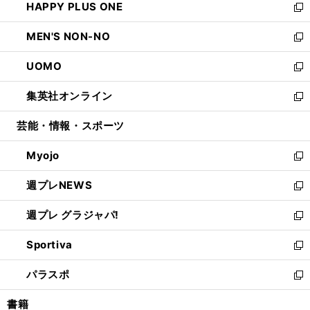
HAPPY PLUS ONE
く
で
ド
ィ
い
新
開
ウ
ン
ウ
し
MEN'S NON-NO
く
で
ド
ィ
い
新
開
ウ
ン
ウ
し
UOMO
く
で
ド
ィ
い
新
開
ウ
ン
ウ
し
集英社オンライン
く
で
ド
ィ
い
新
開
ウ
ン
ウ
し
芸能・情報・スポーツ
く
で
ド
ィ
い
開
ウ
ン
ウ
Myojo
く
で
ド
ィ
新
開
ウ
ン
し
週プレNEWS
く
で
ド
い
新
開
ウ
ウ
し
週プレ グラジャパ!
く
で
ィ
い
新
開
ン
ウ
し
Sportiva
く
ド
ィ
い
新
ウ
ン
ウ
し
パラスポ
で
ド
ィ
い
新
開
ウ
ン
ウ
し
書籍
く
で
ド
ィ
い