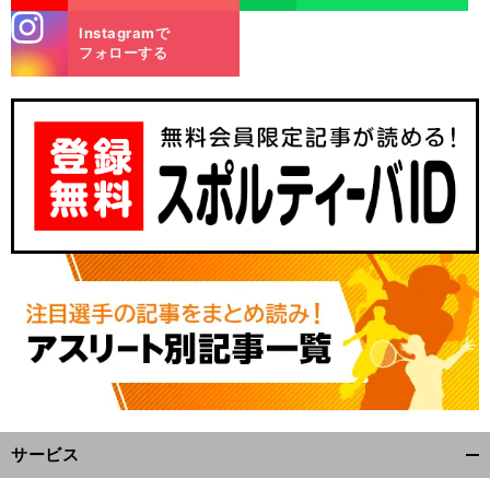
stagra
Instagramで
m
フォローする
サービス
開
く/