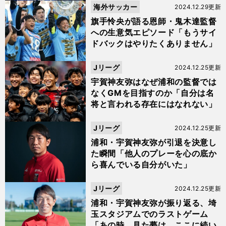
海外サッカー
2024.12.29更新
旗手怜央が語る恩師・鬼木達監督
への生意気エピソード「もうサイ
ドバックはやりたくありません」
Jリーグ
2024.12.25更新
宇賀神友弥はなぜ浦和の監督では
なくGMを目指すのか「自分は名
将と言われる存在にはなれない」
Jリーグ
2024.12.25更新
浦和・宇賀神友弥が引退を決意し
た瞬間「他人のプレーを心の底か
ら喜んでいる自分がいた」
Jリーグ
2024.12.25更新
浦和・宇賀神友弥が振り返る、埼
玉スタジアムでのラストゲーム
「あの時、見た夢は、ここに続い