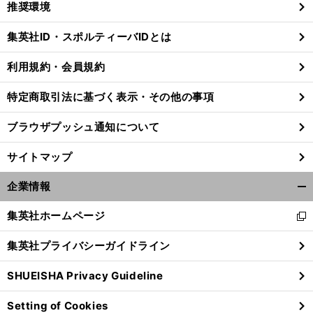
推奨環境
閉
じ
集英社ID・スポルティーバIDとは
る
利用規約・会員規約
特定商取引法に基づく表示・その他の事項
ブラウザプッシュ通知について
サイトマップ
企業情報
開
く/
集英社ホームページ
新
閉
し
じ
集英社プライバシーガイドライン
い
る
ウ
SHUEISHA Privacy Guideline
ィ
ン
Setting of Cookies
ド