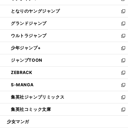
新
開
ン
ウ
し
となりのヤングジャンプ
く
ド
ィ
い
新
ウ
ン
ウ
し
グランドジャンプ
で
ド
ィ
い
新
開
ウ
ン
ウ
し
ウルトラジャンプ
く
で
ド
ィ
い
新
開
ウ
ン
ウ
し
少年ジャンプ+
く
で
ド
ィ
い
新
開
ウ
ン
ウ
し
ジャンプTOON
く
で
ド
ィ
い
新
開
ウ
ン
ウ
し
ZEBRACK
く
で
ド
ィ
い
新
開
ウ
ン
ウ
し
S-MANGA
く
で
ド
ィ
い
新
開
ウ
ン
ウ
し
集英社ジャンプリミックス
く
で
ド
ィ
い
新
開
ウ
ン
ウ
し
集英社コミック文庫
く
で
ド
ィ
い
新
開
ウ
ン
ウ
し
少女マンガ
く
で
ド
ィ
い
開