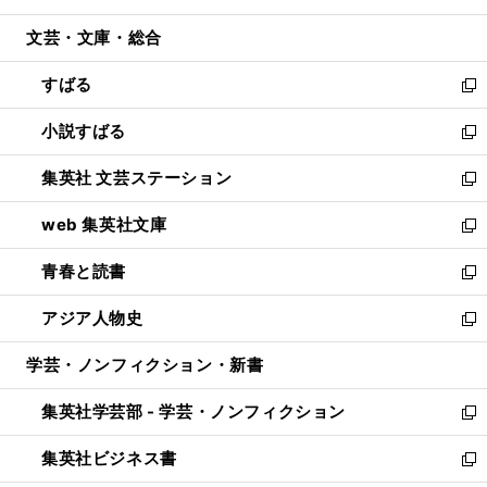
開
ウ
ン
ウ
文芸・文庫・総合
く
で
ド
ィ
開
ウ
ン
すばる
く
で
ド
新
開
ウ
し
小説すばる
く
で
い
新
開
ウ
し
集英社 文芸ステーション
く
ィ
い
新
ン
ウ
し
web 集英社文庫
ド
ィ
い
新
ウ
ン
ウ
し
青春と読書
で
ド
ィ
い
新
開
ウ
ン
ウ
し
アジア人物史
く
で
ド
ィ
い
新
開
ウ
ン
ウ
し
学芸・ノンフィクション・新書
く
で
ド
ィ
い
開
ウ
ン
ウ
集英社学芸部 - 学芸・ノンフィクション
く
で
ド
ィ
新
開
ウ
ン
し
集英社ビジネス書
く
で
ド
い
新
開
ウ
ウ
し