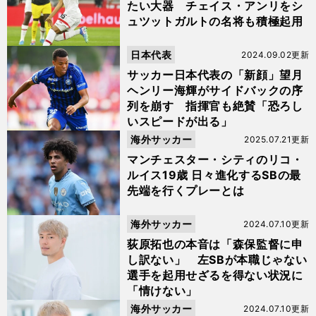
たい大器 チェイス・アンリをシ
ュツットガルトの名将も積極起用
日本代表
2024.09.02更新
サッカー日本代表の「新顔」望月
ヘンリー海輝がサイドバックの序
列を崩す 指揮官も絶賛「恐ろし
いスピードが出る」
海外サッカー
2025.07.21更新
マンチェスター・シティのリコ・
ルイス19歳 日々進化するSBの最
先端を行くプレーとは
海外サッカー
2024.07.10更新
荻原拓也の本音は「森保監督に申
し訳ない」 左SBが本職じゃない
選手を起用せざるを得ない状況に
「情けない」
海外サッカー
2024.07.10更新