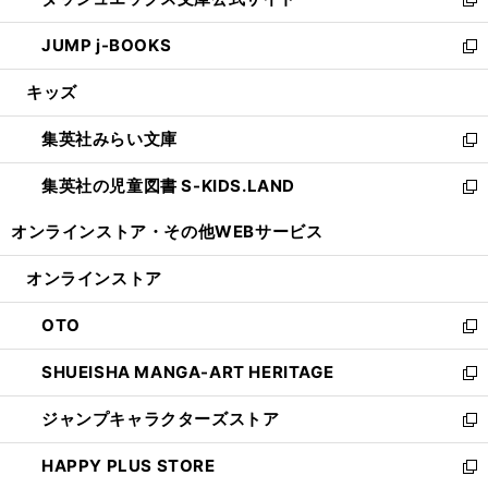
ド
ィ
い
新
ウ
ン
ウ
し
JUMP j-BOOKS
で
ド
ィ
い
新
開
ウ
ン
ウ
し
キッズ
く
で
ド
ィ
い
開
ウ
ン
ウ
集英社みらい文庫
く
で
ド
ィ
新
開
ウ
ン
し
集英社の児童図書 S-KIDS.LAND
く
で
ド
い
新
開
ウ
ウ
し
オンラインストア・
その他WEBサービス
く
で
ィ
い
開
ン
ウ
オンラインストア
く
ド
ィ
ウ
ン
OTO
で
ド
新
開
ウ
し
SHUEISHA MANGA-ART HERITAGE
く
で
い
新
開
ウ
し
ジャンプキャラクターズストア
く
ィ
い
新
ン
ウ
し
HAPPY PLUS STORE
ド
ィ
い
新