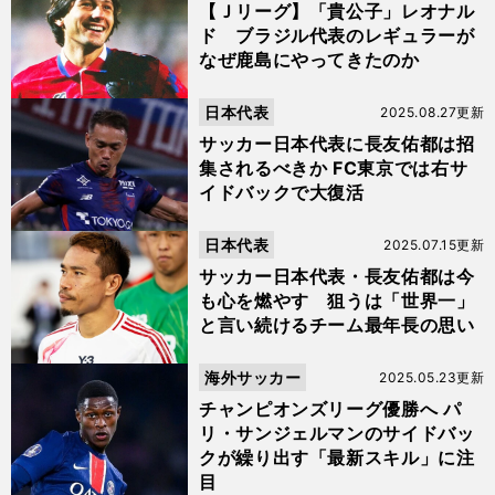
【Ｊリーグ】「貴公子」レオナル
ド ブラジル代表のレギュラーが
なぜ鹿島にやってきたのか
日本代表
2025.08.27更新
サッカー日本代表に長友佑都は招
集されるべきか FC東京では右サ
イドバックで大復活
日本代表
2025.07.15更新
サッカー日本代表・長友佑都は今
も心を燃やす 狙うは「世界一」
と言い続けるチーム最年長の思い
海外サッカー
2025.05.23更新
チャンピオンズリーグ優勝へ パ
リ・サンジェルマンのサイドバッ
クが繰り出す「最新スキル」に注
目