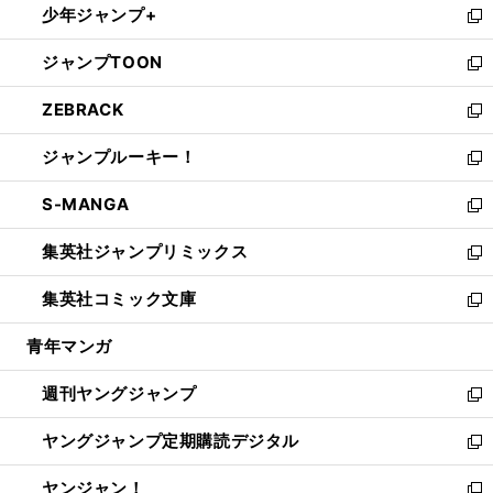
少年ジャンプ+
で
ド
ィ
い
新
開
ウ
ン
ウ
し
ジャンプTOON
く
で
ド
ィ
い
新
開
ウ
ン
ウ
し
ZEBRACK
く
で
ド
ィ
い
新
開
ウ
ン
ウ
し
ジャンプルーキー！
く
で
ド
ィ
い
新
開
ウ
ン
ウ
し
S-MANGA
く
で
ド
ィ
い
新
開
ウ
ン
ウ
し
集英社ジャンプリミックス
く
で
ド
ィ
い
新
開
ウ
ン
ウ
し
集英社コミック文庫
く
で
ド
ィ
い
新
開
ウ
ン
ウ
し
青年マンガ
く
で
ド
ィ
い
開
ウ
ン
ウ
週刊ヤングジャンプ
く
で
ド
ィ
新
開
ウ
ン
し
ヤングジャンプ定期購読デジタル
く
で
ド
い
新
開
ウ
ウ
し
ヤンジャン！
く
で
ィ
い