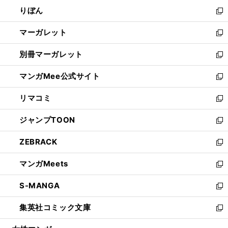
ウ
ン
ウ
りぼん
く
で
ド
ィ
新
開
ウ
ン
し
マーガレット
く
で
ド
い
新
開
ウ
ウ
し
別冊マーガレット
く
で
ィ
い
新
開
ン
ウ
し
マンガMee公式サイト
く
ド
ィ
い
新
ウ
ン
ウ
し
リマコミ
で
ド
ィ
い
新
開
ウ
ン
ウ
し
ジャンプTOON
く
で
ド
ィ
い
新
開
ウ
ン
ウ
し
ZEBRACK
く
で
ド
ィ
い
新
開
ウ
ン
ウ
し
マンガMeets
く
で
ド
ィ
い
新
開
ウ
ン
ウ
し
S-MANGA
く
で
ド
ィ
い
新
開
ウ
ン
ウ
し
集英社コミック文庫
く
で
ド
ィ
い
新
開
ウ
ン
ウ
し