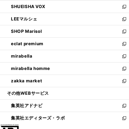
ウ
ン
ウ
し
SHUEISHA VOX
で
ド
ィ
い
新
開
ウ
ン
ウ
し
LEEマルシェ
く
で
ド
ィ
い
新
開
ウ
ン
ウ
し
SHOP Marisol
く
で
ド
ィ
い
新
開
ウ
ン
ウ
し
eclat premium
く
で
ド
ィ
い
新
開
ウ
ン
ウ
し
mirabella
く
で
ド
ィ
い
新
開
ウ
ン
ウ
し
mirabella homme
く
で
ド
ィ
い
新
開
ウ
ン
ウ
し
zakka market
く
で
ド
ィ
い
新
開
ウ
ン
ウ
し
その他WEBサービス
く
で
ド
ィ
い
開
ウ
ン
ウ
集英社アドナビ
く
で
ド
ィ
新
開
ウ
ン
し
集英社エディターズ・ラボ
く
で
ド
い
新
開
ウ
ウ
し