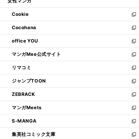
女性マンガ
く
で
ド
ィ
い
開
ウ
ン
ウ
Cookie
く
で
ド
ィ
新
開
ウ
ン
し
Cocohana
く
で
ド
い
新
開
ウ
ウ
し
office YOU
く
で
ィ
い
新
開
ン
ウ
し
マンガMee公式サイト
く
ド
ィ
い
新
ウ
ン
ウ
し
リマコミ
で
ド
ィ
い
新
開
ウ
ン
ウ
し
ジャンプTOON
く
で
ド
ィ
い
新
開
ウ
ン
ウ
し
ZEBRACK
く
で
ド
ィ
い
新
開
ウ
ン
ウ
し
マンガMeets
く
で
ド
ィ
い
新
開
ウ
ン
ウ
し
S-MANGA
く
で
ド
ィ
い
新
開
ウ
ン
ウ
し
集英社コミック文庫
く
で
ド
ィ
い
新