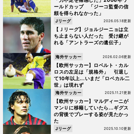
「力不足を痛感した」2006年ワ
ールドカップ 「ジーコ監督の信
頼を得られなかった」
Jリーグ
2026.05.18更新
【Ｊリーグ】ジョルジーニョは立
ち止まらない人だった 受け継が
れる「アントラーズの遺伝子」
海外サッカー
2026.02.06更新
【欧州サッカー】ロベルト・カル
ロスの左足は「規格外」 引退し
て10年以上...いまだ「ロベカル二
世」は現れず
海外サッカー
2025.11.21更新
【欧州サッカー】マルディーニが
マンＵに移籍していたら...ギグス
の背後でプレーする姿が見たかっ
た
Jリーグ
2025.10.10更新