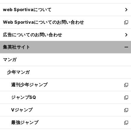
ウ
web Sportivaについて
で
開
Web Sportivaについてのお問い合わせ
く
新
し
広告についてのお問い合わせ
い
ウ
集英社サイト
ィ
開
ン
く/
マンガ
ド
閉
ウ
じ
少年マンガ
で
る
開
週刊少年ジャンプ
く
新
し
ジャンプSQ
い
新
ウ
し
Vジャンプ
ィ
い
新
ン
ウ
し
最強ジャンプ
ド
ィ
い
新
ウ
ン
ウ
し