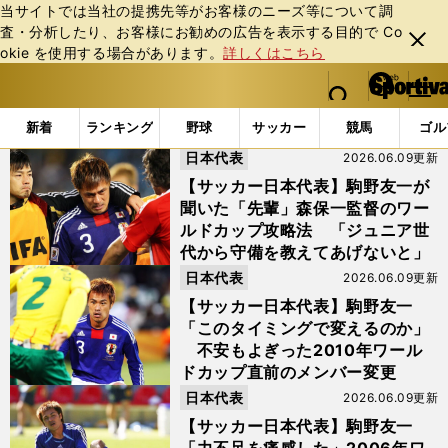
当サイトでは当社の提携先等がお客様のニーズ等について調
査・分析したり、お客様にお勧めの広告を表⽰する⽬的で Co
閉じ
okie を使⽤する場合があります。
詳しくはこちら
る
マイペ
web Sportiva (webスポルティーバ)
検索
メニュ
we
ー
「#サイドバック」の最新ニュース・ 情報
b
ジ
新着
ランキング
野球
サッカー
競馬
ゴル
ス
日本代表
2026.06.09更新
ポ
ル
【サッカー日本代表】駒野友一が
テ
聞いた「先輩」森保一監督のワー
ィ
ルドカップ攻略法 「ジュニア世
ー
代から守備を教えてあげないと」
バ
日本代表
2026.06.09更新
【サッカー日本代表】駒野友一
「このタイミングで変えるのか」
不安もよぎった2010年ワール
ドカップ直前のメンバー変更
日本代表
2026.06.09更新
【サッカー日本代表】駒野友一