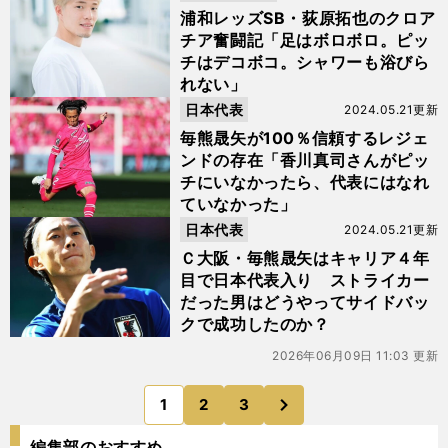
浦和レッズSB・荻原拓也のクロア
チア奮闘記「足はボロボロ。ピッ
チはデコボコ。シャワーも浴びら
れない」
日本代表
2024.05.21更新
毎熊晟矢が100％信頼するレジェ
ンドの存在「香川真司さんがピッ
チにいなかったら、代表にはなれ
ていなかった」
日本代表
2024.05.21更新
Ｃ大阪・毎熊晟矢はキャリア４年
目で日本代表入り ストライカー
だった男はどうやってサイドバッ
クで成功したのか？
2026年06月09日 11:03 更新
次
1
2
3
のページへ
編集部のおすすめ