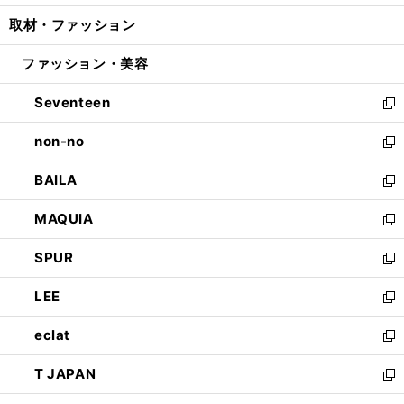
開
ウ
ン
ウ
し
取材・ファッション
く
で
ド
ィ
い
開
ウ
ン
ウ
ファッション・美容
く
で
ド
ィ
開
ウ
ン
Seventeen
く
で
ド
新
開
ウ
し
non-no
く
で
い
新
開
ウ
し
BAILA
く
ィ
い
新
ン
ウ
し
MAQUIA
ド
ィ
い
新
ウ
ン
ウ
し
SPUR
で
ド
ィ
い
新
開
ウ
ン
ウ
し
LEE
く
で
ド
ィ
い
新
開
ウ
ン
ウ
し
eclat
く
で
ド
ィ
い
新
開
ウ
ン
ウ
し
T JAPAN
く
で
ド
ィ
い
新
開
ウ
ン
ウ
し