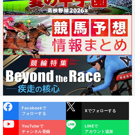
cebo
X
Facebookで
Xでフォローする
ok
フォローする
uTube
LINE
YouTubeで
LINEで
チャンネル登録
アカウント追加