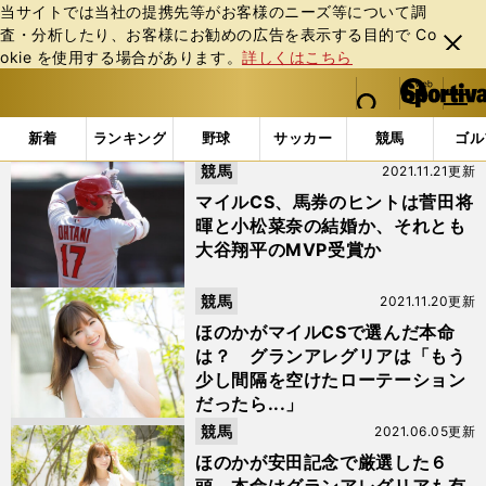
当サイトでは当社の提携先等がお客様のニーズ等について調
査・分析したり、お客様にお勧めの広告を表⽰する⽬的で Co
閉じ
okie を使⽤する場合があります。
詳しくはこちら
る
マイペ
web Sportiva (webスポルティーバ)
検索
メニュ
we
ー
「#インディチャンプ」の最新ニュース・ 情報
b
ジ
新着
ランキング
野球
サッカー
競馬
ゴル
ス
競馬
2021.11.21更新
ポ
ル
マイルCS、馬券のヒントは菅田将
テ
暉と小松菜奈の結婚か、それとも
ィ
大谷翔平のMVP受賞か
ー
バ
競馬
2021.11.20更新
ほのかがマイルCSで選んだ本命
は？ グランアレグリアは「もう
少し間隔を空けたローテーション
だったら...」
競馬
2021.06.05更新
ほのかが安田記念で厳選した６