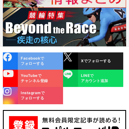
cebo
X
Facebookで
Xでフォローする
ok
フォローする
uTube
LINE
YouTubeで
LINEで
チャンネル登録
アカウント追加
stagra
Instagramで
m
フォローする