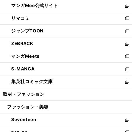
ウ
し
マンガMee公式サイト
く
ド
ィ
い
新
ウ
ン
ウ
し
リマコミ
で
ド
ィ
い
新
開
ウ
ン
ウ
し
ジャンプTOON
く
で
ド
ィ
い
新
開
ウ
ン
ウ
し
ZEBRACK
く
で
ド
ィ
い
新
開
ウ
ン
ウ
し
マンガMeets
く
で
ド
ィ
い
新
開
ウ
ン
ウ
し
S-MANGA
く
で
ド
ィ
い
新
開
ウ
ン
ウ
し
集英社コミック文庫
く
で
ド
ィ
い
新
開
ウ
ン
ウ
し
取材・ファッション
く
で
ド
ィ
い
開
ウ
ン
ウ
ファッション・美容
く
で
ド
ィ
開
ウ
ン
Seventeen
く
で
ド
新
開
ウ
し