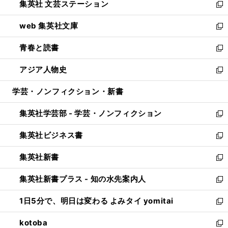
集英社 文芸ステーション
く
ィ
い
新
ン
ウ
し
web 集英社文庫
ド
ィ
い
新
ウ
ン
ウ
し
青春と読書
で
ド
ィ
い
新
開
ウ
ン
ウ
し
アジア人物史
く
で
ド
ィ
い
新
開
ウ
ン
ウ
し
学芸・ノンフィクション・新書
く
で
ド
ィ
い
開
ウ
ン
ウ
集英社学芸部 - 学芸・ノンフィクション
く
で
ド
ィ
新
開
ウ
ン
し
集英社ビジネス書
く
で
ド
い
新
開
ウ
ウ
し
集英社新書
く
で
ィ
い
新
開
ン
ウ
し
集英社新書プラス - 知の水先案内人
く
ド
ィ
い
新
ウ
ン
ウ
し
1日5分で、明日は変わる よみタイ yomitai
で
ド
ィ
い
新
開
ウ
ン
ウ
し
kotoba
く
で
ド
ィ
い
新