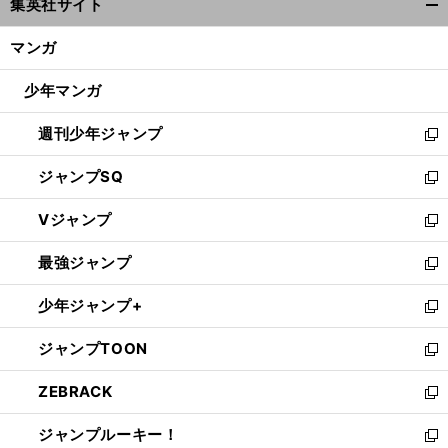
集英社サイト
ィ
開
ン
く/
マンガ
ド
閉
ウ
じ
少年マンガ
で
る
開
週刊少年ジャンプ
く
新
し
ジャンプSQ
い
新
ウ
し
Vジャンプ
ィ
い
新
ン
ウ
し
最強ジャンプ
ド
ィ
い
新
ウ
ン
ウ
し
少年ジャンプ+
で
ド
ィ
い
新
開
ウ
ン
ウ
し
ジャンプTOON
く
で
ド
ィ
い
新
開
ウ
ン
ウ
し
ZEBRACK
く
で
ド
ィ
い
新
開
ウ
ン
ウ
し
ジャンプルーキー！
く
で
ド
ィ
い
新