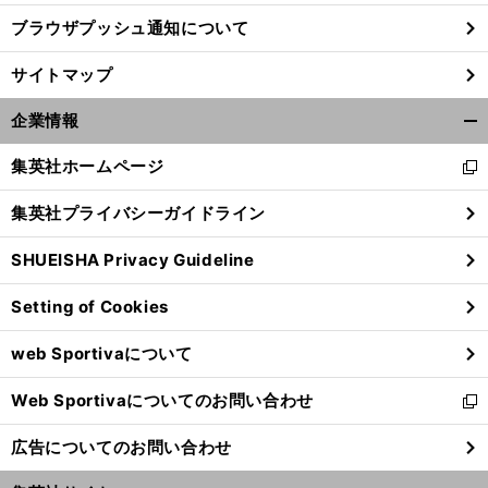
ブラウザプッシュ通知について
サイトマップ
企業情報
開
く/
集英社ホームページ
新
閉
し
じ
集英社プライバシーガイドライン
い
る
ウ
SHUEISHA Privacy Guideline
ィ
ン
Setting of Cookies
ド
ウ
web Sportivaについて
で
開
Web Sportivaについてのお問い合わせ
く
新
し
広告についてのお問い合わせ
い
ウ