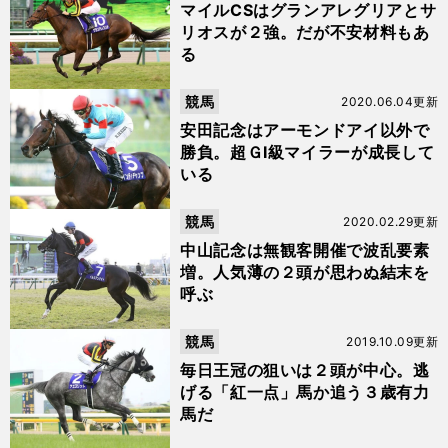
マイルCSはグランアレグリアとサ
リオスが２強。だが不安材料もあ
る
競馬
2020.06.04更新
安田記念はアーモンドアイ以外で
勝負。超ＧⅠ級マイラーが成長して
いる
競馬
2020.02.29更新
中山記念は無観客開催で波乱要素
増。人気薄の２頭が思わぬ結末を
呼ぶ
競馬
2019.10.09更新
毎日王冠の狙いは２頭が中心。逃
げる「紅一点」馬か追う３歳有力
馬だ