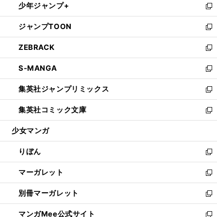
少年ジャンプ+
く
で
ド
ィ
い
新
開
ウ
ン
ウ
し
ジャンプTOON
く
で
ド
ィ
い
新
開
ウ
ン
ウ
し
ZEBRACK
く
で
ド
ィ
い
新
開
ウ
ン
ウ
し
S-MANGA
く
で
ド
ィ
い
新
開
ウ
ン
ウ
し
集英社ジャンプリミックス
く
で
ド
ィ
い
新
開
ウ
ン
ウ
し
集英社コミック文庫
く
で
ド
ィ
い
新
開
ウ
ン
ウ
し
少女マンガ
く
で
ド
ィ
い
開
ウ
ン
ウ
りぼん
く
で
ド
ィ
新
開
ウ
ン
し
マーガレット
く
で
ド
い
新
開
ウ
ウ
し
別冊マーガレット
く
で
ィ
い
新
開
ン
ウ
し
マンガMee公式サイト
く
ド
ィ
い
新