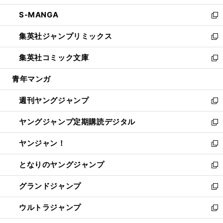
開
ウ
ン
ウ
し
S-MANGA
く
で
ド
ィ
い
新
開
ウ
ン
ウ
し
集英社ジャンプリミックス
く
で
ド
ィ
い
新
開
ウ
ン
ウ
し
集英社コミック文庫
く
で
ド
ィ
い
新
開
ウ
ン
ウ
し
青年マンガ
く
で
ド
ィ
い
開
ウ
ン
ウ
週刊ヤングジャンプ
く
で
ド
ィ
新
開
ウ
ン
し
ヤングジャンプ定期購読デジタル
く
で
ド
い
新
開
ウ
ウ
し
ヤンジャン！
く
で
ィ
い
新
開
ン
ウ
し
となりのヤングジャンプ
く
ド
ィ
い
新
ウ
ン
ウ
し
グランドジャンプ
で
ド
ィ
い
新
開
ウ
ン
ウ
し
ウルトラジャンプ
く
で
ド
ィ
い
新
開
ウ
ン
ウ
し