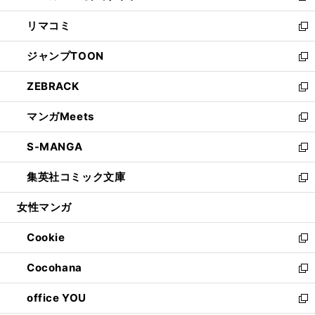
ウ
ン
ウ
し
リマコミ
で
ド
ィ
い
新
開
ウ
ン
ウ
し
ジャンプTOON
く
で
ド
ィ
い
新
開
ウ
ン
ウ
し
ZEBRACK
く
で
ド
ィ
い
新
開
ウ
ン
ウ
し
マンガMeets
く
で
ド
ィ
い
新
開
ウ
ン
ウ
し
S-MANGA
く
で
ド
ィ
い
新
開
ウ
ン
ウ
し
集英社コミック文庫
く
で
ド
ィ
い
新
開
ウ
ン
ウ
し
女性マンガ
く
で
ド
ィ
い
開
ウ
ン
ウ
Cookie
く
で
ド
ィ
新
開
ウ
ン
し
Cocohana
く
で
ド
い
新
開
ウ
ウ
し
office YOU
く
で
ィ
い
新
開
ン