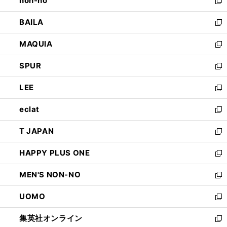
non-no
く
で
い
新
開
ウ
し
BAILA
く
ィ
い
新
ン
ウ
し
MAQUIA
ド
ィ
い
新
ウ
ン
ウ
し
SPUR
で
ド
ィ
い
新
開
ウ
ン
ウ
し
LEE
く
で
ド
ィ
い
新
開
ウ
ン
ウ
し
eclat
く
で
ド
ィ
い
新
開
ウ
ン
ウ
し
T JAPAN
く
で
ド
ィ
い
新
開
ウ
ン
ウ
し
HAPPY PLUS ONE
く
で
ド
ィ
い
新
開
ウ
ン
ウ
し
MEN'S NON-NO
く
で
ド
ィ
い
新
開
ウ
ン
ウ
し
UOMO
く
で
ド
ィ
い
新
開
ウ
ン
ウ
し
集英社オンライン
く
で
ド
ィ
い
新