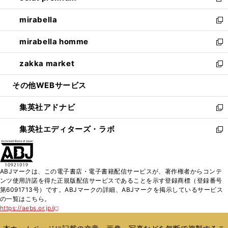
新
開
ウ
ン
ウ
し
mirabella
く
で
ド
ィ
い
新
開
ウ
ン
ウ
し
mirabella homme
く
で
ド
ィ
い
新
開
ウ
ン
ウ
し
zakka market
く
で
ド
ィ
い
新
開
ウ
ン
ウ
し
その他WEBサービス
く
で
ド
ィ
い
開
ウ
ン
ウ
集英社アドナビ
く
で
ド
ィ
新
開
ウ
ン
し
集英社エディターズ・ラボ
く
で
ド
い
新
開
ウ
ウ
し
く
で
ィ
い
開
ン
ウ
ABJマークは、この電子書店・電子書籍配信サービスが、著作権者からコンテ
く
ド
ィ
ンツ使用許諾を得た正規版配信サービスであることを示す登録商標（登録番号
ウ
ン
第6091713号）です。ABJマークの詳細、ABJマークを掲示しているサービス
で
ド
の一覧はこちら。
開
ウ
https://aebs.or.jp/
新
く
で
し
い
開