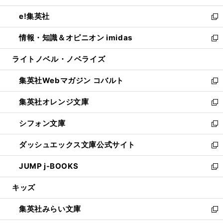
開
ウ
ン
ウ
し
e!集英社
く
で
ド
ィ
い
新
開
ウ
ン
ウ
し
情報・知識＆オピニオン imidas
く
で
ド
ィ
い
新
開
ウ
ン
ウ
し
ライトノベル・ノベライズ
く
で
ド
ィ
い
開
ウ
ン
ウ
集英社Webマガジン コバルト
く
で
ド
ィ
新
開
ウ
ン
し
集英社オレンジ文庫
く
で
ド
い
新
開
ウ
ウ
し
シフォン文庫
く
で
ィ
い
新
開
ン
ウ
し
ダッシュエックス文庫公式サイト
く
ド
ィ
い
新
ウ
ン
ウ
し
JUMP j-BOOKS
で
ド
ィ
い
新
開
ウ
ン
ウ
し
キッズ
く
で
ド
ィ
い
開
ウ
ン
ウ
集英社みらい文庫
く
で
ド
ィ
新
開
ウ
ン
し