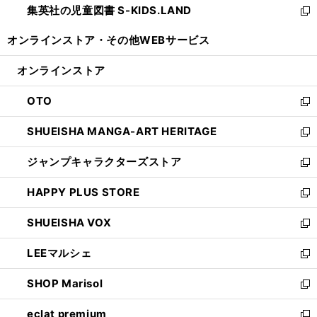
集英社の児童図書 S-KIDS.LAND
く
で
ド
い
新
開
ウ
ウ
し
オンラインストア・
その他WEBサービス
く
で
ィ
い
開
ン
ウ
オンラインストア
く
ド
ィ
ウ
ン
OTO
で
ド
新
開
ウ
し
SHUEISHA MANGA-ART HERITAGE
く
で
い
新
開
ウ
し
ジャンプキャラクターズストア
く
ィ
い
新
ン
ウ
し
HAPPY PLUS STORE
ド
ィ
い
新
ウ
ン
ウ
し
SHUEISHA VOX
で
ド
ィ
い
新
開
ウ
ン
ウ
し
LEEマルシェ
く
で
ド
ィ
い
新
開
ウ
ン
ウ
し
SHOP Marisol
く
で
ド
ィ
い
新
開
ウ
ン
ウ
し
eclat premium
く
で
ド
ィ
い