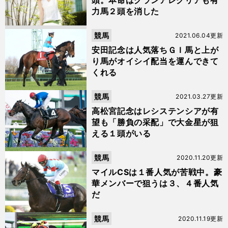
頭。本命はグランアレグリアも有
力馬２頭を消した
競馬
2021.06.04更新
安田記念は人気落ちＧＩ馬と上が
り馬がオイシイ配当を運んできて
くれる
競馬
2021.03.27更新
高松宮記念はレシステンシアが有
望も「勝負の采配」で大金星が狙
える１頭がいる
競馬
2020.11.20更新
マイルCSは１番人気が苦戦中。豪
華メンバーで狙うは３、４番人気
だ
競馬
2020.11.19更新