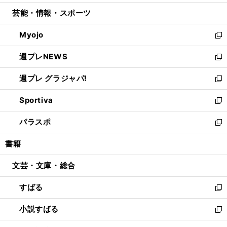
開
ウ
ン
ウ
し
芸能・情報・スポーツ
く
で
ド
ィ
い
開
ウ
ン
ウ
Myojo
く
で
ド
ィ
新
開
ウ
ン
し
週プレNEWS
く
で
ド
い
新
開
ウ
ウ
し
週プレ グラジャパ!
く
で
ィ
い
新
開
ン
ウ
し
Sportiva
く
ド
ィ
い
新
ウ
ン
ウ
し
パラスポ
で
ド
ィ
い
新
開
ウ
ン
ウ
し
書籍
く
で
ド
ィ
い
開
ウ
ン
ウ
文芸・文庫・総合
く
で
ド
ィ
開
ウ
ン
すばる
く
で
ド
新
開
ウ
し
小説すばる
く
で
い
新
開
ウ
し