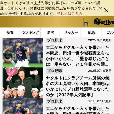
当サイトでは当社の提携先等がお客様のニーズ等について調
査・分析したり、お客様にお勧めの広告を表⽰する⽬的で Co
閉じ
okie を使⽤する場合があります。
詳しくはこちら
る
マイペ
web Sportiva (webスポルティーバ)
検索
メニュ
we
ー
「#なんで私がプロ野球選手に!?」の最新ニュース・ 情報
b
ジ
新着
ランキング
野球
サッカー
競馬
ゴル
ス
プロ野球
2025.07.10更新
ポ
ル
大工からヤクルト入りを果たした
テ
本間忠。田畑一也や城石憲之らに
ィ
かわいがられ、「壁を感じたこと
ー
は一度もない」と１年目から活躍
バ
した【2022年人気記事】
プロ野球
2025.07.10更新
ヤクルトにクラブチーム所属の無
名の大工見習いが入団。本間忠は
いかにしてプロ野球選手になった
のか【2022年人気記事】
プロ野球
2025.07.17更新
大工からヤクルト入りを果たした