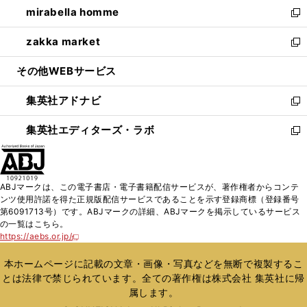
し
mirabella homme
く
で
ド
ィ
い
新
開
ウ
ン
ウ
し
zakka market
く
で
ド
ィ
い
新
開
ウ
ン
ウ
し
その他WEBサービス
く
で
ド
ィ
い
開
ウ
ン
ウ
集英社アドナビ
く
で
ド
ィ
新
開
ウ
ン
し
集英社エディターズ・ラボ
く
で
ド
い
新
開
ウ
ウ
し
く
で
ィ
い
開
ン
ウ
ABJマークは、この電子書店・電子書籍配信サービスが、著作権者からコンテ
く
ド
ィ
ンツ使用許諾を得た正規版配信サービスであることを示す登録商標（登録番号
ウ
ン
第6091713号）です。ABJマークの詳細、ABJマークを掲示しているサービス
で
ド
の一覧はこちら。
開
ウ
https://aebs.or.jp/
新
く
で
し
い
開
本ホームページに記載の文章・画像・写真などを無断で複製するこ
ウ
く
とは法律で禁じられています。全ての著作権は株式会社 集英社に帰
ィ
属します。
ン
ド