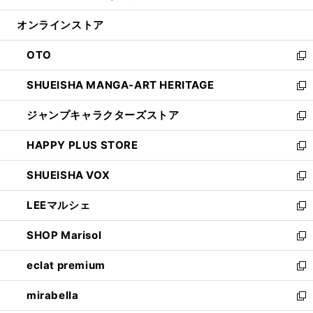
開
ン
ウ
オンラインストア
く
ド
ィ
ウ
ン
OTO
で
ド
新
開
ウ
し
SHUEISHA MANGA-ART HERITAGE
く
で
い
新
開
ウ
し
ジャンプキャラクターズストア
く
ィ
い
新
ン
ウ
し
HAPPY PLUS STORE
ド
ィ
い
新
ウ
ン
ウ
し
SHUEISHA VOX
で
ド
ィ
い
新
開
ウ
ン
ウ
し
LEEマルシェ
く
で
ド
ィ
い
新
開
ウ
ン
ウ
し
SHOP Marisol
く
で
ド
ィ
い
新
開
ウ
ン
ウ
し
eclat premium
く
で
ド
ィ
い
新
開
ウ
ン
ウ
し
mirabella
く
で
ド
ィ
い
新
開
ウ
ン
ウ