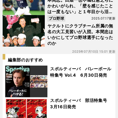
本間忠。田畑一也や城石憲之らに
かわいがられ、「壁を感じたこと
は一度もない」と１年目から活躍
した
プロ野球
2025.07.17更新
ヤクルトにクラブチーム所属の無
名の大工見習いが入団。本間忠は
いかにしてプロ野球選手になった
のか
2025年07月10日 15:01 更新
編集部のおすすめ
スポルティーバ バレーボール
特集号 Vol.4 6月30日発売
スポルティーバ 部活特集号
3月16日発売