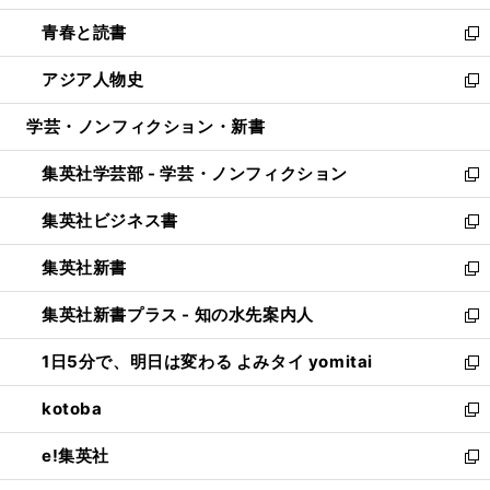
ウ
ン
ウ
し
青春と読書
で
ド
ィ
い
新
開
ウ
ン
ウ
し
アジア人物史
く
で
ド
ィ
い
新
開
ウ
ン
ウ
し
学芸・ノンフィクション・新書
く
で
ド
ィ
い
開
ウ
ン
ウ
集英社学芸部 - 学芸・ノンフィクション
く
で
ド
ィ
新
開
ウ
ン
し
集英社ビジネス書
く
で
ド
い
新
開
ウ
ウ
し
集英社新書
く
で
ィ
い
新
開
ン
ウ
し
集英社新書プラス - 知の水先案内人
く
ド
ィ
い
新
ウ
ン
ウ
し
1日5分で、明日は変わる よみタイ yomitai
で
ド
ィ
い
新
開
ウ
ン
ウ
し
kotoba
く
で
ド
ィ
い
新
開
ウ
ン
ウ
し
e!集英社
く
で
ド
ィ
い
新
開
ウ
ン
ウ
し