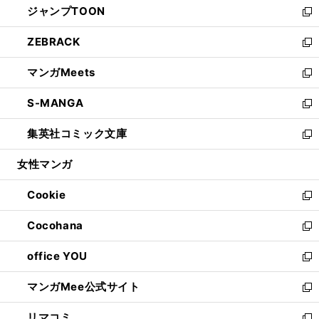
ジャンプTOON
く
で
ド
ィ
い
新
開
ウ
ン
ウ
し
ZEBRACK
く
で
ド
ィ
い
新
開
ウ
ン
ウ
し
マンガMeets
く
で
ド
ィ
い
新
開
ウ
ン
ウ
し
S-MANGA
く
で
ド
ィ
い
新
開
ウ
ン
ウ
し
集英社コミック文庫
く
で
ド
ィ
い
新
開
ウ
ン
ウ
し
女性マンガ
く
で
ド
ィ
い
開
ウ
ン
ウ
Cookie
く
で
ド
ィ
新
開
ウ
ン
し
Cocohana
く
で
ド
い
新
開
ウ
ウ
し
office YOU
く
で
ィ
い
新
開
ン
ウ
し
マンガMee公式サイト
く
ド
ィ
い
新
ウ
ン
ウ
し
リマコミ
で
ド