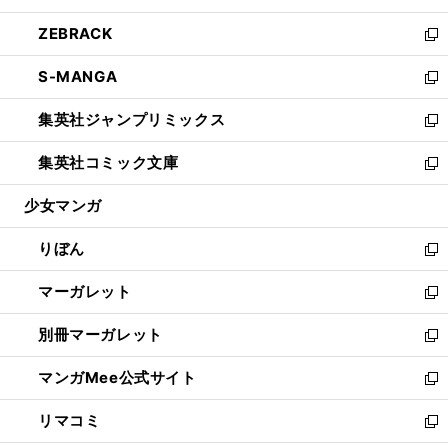
開
ウ
ン
ウ
し
ZEBRACK
く
で
ド
ィ
い
新
開
ウ
ン
ウ
し
S-MANGA
く
で
ド
ィ
い
新
開
ウ
ン
ウ
し
集英社ジャンプリミックス
く
で
ド
ィ
い
新
開
ウ
ン
ウ
し
集英社コミック文庫
く
で
ド
ィ
い
新
開
ウ
ン
ウ
し
少女マンガ
く
で
ド
ィ
い
開
ウ
ン
ウ
りぼん
く
で
ド
ィ
新
開
ウ
ン
し
マーガレット
く
で
ド
い
新
開
ウ
ウ
し
別冊マーガレット
く
で
ィ
い
新
開
ン
ウ
し
マンガMee公式サイト
く
ド
ィ
い
新
ウ
ン
ウ
し
リマコミ
で
ド
ィ
い
新
開
ウ
ン
ウ
し