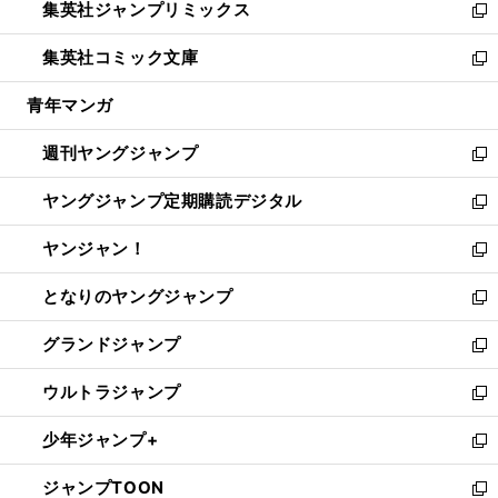
集英社ジャンプリミックス
く
で
ド
ィ
い
新
開
ウ
ン
ウ
し
集英社コミック文庫
く
で
ド
ィ
い
新
開
ウ
ン
ウ
し
青年マンガ
く
で
ド
ィ
い
開
ウ
ン
ウ
週刊ヤングジャンプ
く
で
ド
ィ
新
開
ウ
ン
し
ヤングジャンプ定期購読デジタル
く
で
ド
い
新
開
ウ
ウ
し
ヤンジャン！
く
で
ィ
い
新
開
ン
ウ
し
となりのヤングジャンプ
く
ド
ィ
い
新
ウ
ン
ウ
し
グランドジャンプ
で
ド
ィ
い
新
開
ウ
ン
ウ
し
ウルトラジャンプ
く
で
ド
ィ
い
新
開
ウ
ン
ウ
し
少年ジャンプ+
く
で
ド
ィ
い
新
開
ウ
ン
ウ
し
ジャンプTOON
く
で
ド
ィ
い
新