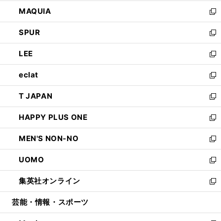
ン
ウ
し
MAQUIA
ド
ィ
い
新
ウ
ン
ウ
し
SPUR
で
ド
ィ
い
新
開
ウ
ン
ウ
し
LEE
く
で
ド
ィ
い
新
開
ウ
ン
ウ
し
eclat
く
で
ド
ィ
い
新
開
ウ
ン
ウ
し
T JAPAN
く
で
ド
ィ
い
新
開
ウ
ン
ウ
し
HAPPY PLUS ONE
く
で
ド
ィ
い
新
開
ウ
ン
ウ
し
MEN'S NON-NO
く
で
ド
ィ
い
新
開
ウ
ン
ウ
し
UOMO
く
で
ド
ィ
い
新
開
ウ
ン
ウ
し
集英社オンライン
く
で
ド
ィ
い
新
開
ウ
ン
ウ
し
芸能・情報・スポーツ
く
で
ド
ィ
い
開
ウ
ン
ウ