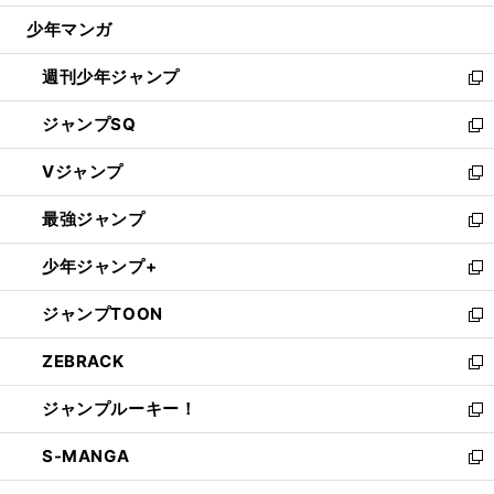
ウ
じ
少年マンガ
で
る
開
週刊少年ジャンプ
く
新
し
ジャンプSQ
い
新
ウ
し
Vジャンプ
ィ
い
新
ン
ウ
し
最強ジャンプ
ド
ィ
い
新
ウ
ン
ウ
し
少年ジャンプ+
で
ド
ィ
い
新
開
ウ
ン
ウ
し
ジャンプTOON
く
で
ド
ィ
い
新
開
ウ
ン
ウ
し
ZEBRACK
く
で
ド
ィ
い
新
開
ウ
ン
ウ
し
ジャンプルーキー！
く
で
ド
ィ
い
新
開
ウ
ン
ウ
し
S-MANGA
く
で
ド
ィ
い
新
開
ウ
ン
ウ
し