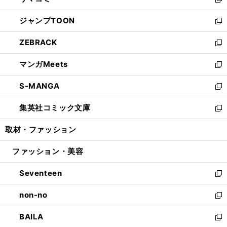
ィ
い
新
開
ウ
ン
ウ
し
ジャンプTOON
く
で
ド
ィ
い
新
開
ウ
ン
ウ
し
ZEBRACK
く
で
ド
ィ
い
新
開
ウ
ン
ウ
し
マンガMeets
く
で
ド
ィ
い
新
開
ウ
ン
ウ
し
S-MANGA
く
で
ド
ィ
い
新
開
ウ
ン
ウ
し
集英社コミック文庫
く
で
ド
ィ
い
新
開
ウ
ン
ウ
し
取材・ファッション
く
で
ド
ィ
い
開
ウ
ン
ウ
ファッション・美容
く
で
ド
ィ
開
ウ
ン
Seventeen
く
で
ド
新
開
ウ
し
non-no
く
で
い
新
開
ウ
し
BAILA
く
ィ
い
新