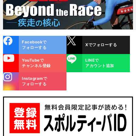
cebo
X
Facebookで
Xでフォローする
ok
フォローする
uTube
LINE
YouTubeで
LINEで
チャンネル登録
アカウント追加
stagra
Instagramで
m
フォローする