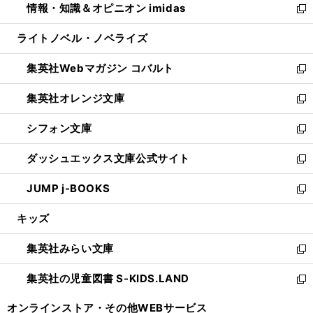
情報・知識＆オピニオン imidas
く
で
ド
ィ
い
新
開
ウ
ン
ウ
し
ライトノベル・ノベライズ
く
で
ド
ィ
い
開
ウ
ン
ウ
集英社Webマガジン コバルト
く
で
ド
ィ
新
開
ウ
ン
し
集英社オレンジ文庫
く
で
ド
い
新
開
ウ
ウ
し
シフォン文庫
く
で
ィ
い
新
開
ン
ウ
し
ダッシュエックス文庫公式サイト
く
ド
ィ
い
新
ウ
ン
ウ
し
JUMP j-BOOKS
で
ド
ィ
い
新
開
ウ
ン
ウ
し
キッズ
く
で
ド
ィ
い
開
ウ
ン
ウ
集英社みらい文庫
く
で
ド
ィ
新
開
ウ
ン
し
集英社の児童図書 S-KIDS.LAND
く
で
ド
い
新
開
ウ
ウ
し
オンラインストア・
その他WEBサービス
く
で
ィ
い