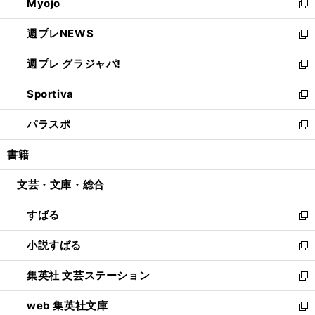
Myojo
く
で
ド
ィ
新
開
ウ
ン
し
週プレNEWS
く
で
ド
い
新
開
ウ
ウ
し
週プレ グラジャパ!
く
で
ィ
い
新
開
ン
ウ
し
Sportiva
く
ド
ィ
い
新
ウ
ン
ウ
し
パラスポ
で
ド
ィ
い
新
開
ウ
ン
ウ
し
書籍
く
で
ド
ィ
い
開
ウ
ン
ウ
文芸・文庫・総合
く
で
ド
ィ
開
ウ
ン
すばる
く
で
ド
新
開
ウ
し
小説すばる
く
で
い
新
開
ウ
し
集英社 文芸ステーション
く
ィ
い
新
ン
ウ
し
web 集英社文庫
ド
ィ
い
新