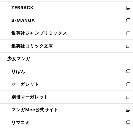
開
ウ
ン
ウ
し
ZEBRACK
く
で
ド
ィ
い
新
開
ウ
ン
ウ
し
S-MANGA
く
で
ド
ィ
い
新
開
ウ
ン
ウ
し
集英社ジャンプリミックス
く
で
ド
ィ
い
新
開
ウ
ン
ウ
し
集英社コミック文庫
く
で
ド
ィ
い
新
開
ウ
ン
ウ
し
少女マンガ
く
で
ド
ィ
い
開
ウ
ン
ウ
りぼん
く
で
ド
ィ
新
開
ウ
ン
し
マーガレット
く
で
ド
い
新
開
ウ
ウ
し
別冊マーガレット
く
で
ィ
い
新
開
ン
ウ
し
マンガMee公式サイト
く
ド
ィ
い
新
ウ
ン
ウ
し
リマコミ
で
ド
ィ
い
新
開
ウ
ン
ウ
し