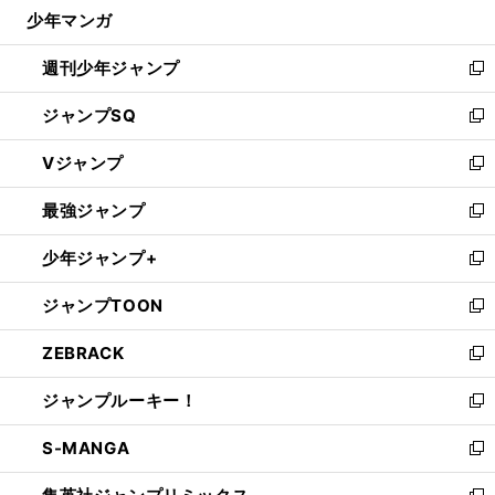
じ
少年マンガ
で
る
開
週刊少年ジャンプ
く
新
し
ジャンプSQ
い
新
ウ
し
Vジャンプ
ィ
い
新
ン
ウ
し
最強ジャンプ
ド
ィ
い
新
ウ
ン
ウ
し
少年ジャンプ+
で
ド
ィ
い
新
開
ウ
ン
ウ
し
ジャンプTOON
く
で
ド
ィ
い
新
開
ウ
ン
ウ
し
ZEBRACK
く
で
ド
ィ
い
新
開
ウ
ン
ウ
し
ジャンプルーキー！
く
で
ド
ィ
い
新
開
ウ
ン
ウ
し
S-MANGA
く
で
ド
ィ
い
新
開
ウ
ン
ウ
し
く