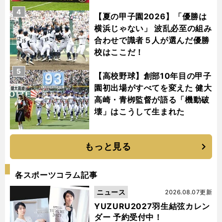
4
【夏の甲子園2026】「優勝は
横浜じゃない」 波乱必至の組み
合わせで識者５人が選んだ優勝
校はここだ！
5
【高校野球】創部10年目の甲子
園初出場がすべてを変えた 健大
高崎・青栁監督が語る「機動破
壊」はこうして生まれた
もっと見る
各スポーツコラム記事
ニュース
2026.08.07更新
YUZURU2027羽生結弦カレン
ダー 予約受付中！