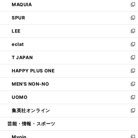
MAQUIA
ド
ィ
い
新
ウ
ン
ウ
し
SPUR
で
ド
ィ
い
新
開
ウ
ン
ウ
し
LEE
く
で
ド
ィ
い
新
開
ウ
ン
ウ
し
eclat
く
で
ド
ィ
い
新
開
ウ
ン
ウ
し
T JAPAN
く
で
ド
ィ
い
新
開
ウ
ン
ウ
し
HAPPY PLUS ONE
く
で
ド
ィ
い
新
開
ウ
ン
ウ
し
MEN'S NON-NO
く
で
ド
ィ
い
新
開
ウ
ン
ウ
し
UOMO
く
で
ド
ィ
い
新
開
ウ
ン
ウ
し
集英社オンライン
く
で
ド
ィ
い
新
開
ウ
ン
ウ
し
芸能・情報・スポーツ
く
で
ド
ィ
い
開
ウ
ン
ウ
Myojo
く
で
ド
ィ