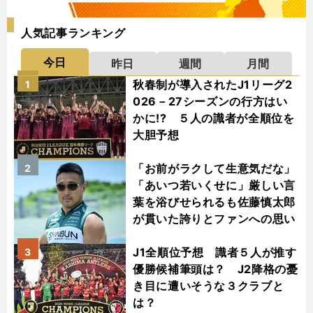
人気記事ランキング
今日
昨日
週間
月間
秋春制が導入されたJ1リーグ2
1
026－27シーズンの行方はい
かに!? ５人の識者が全順位を
大胆予想
「お前がラクして生意気だな」
2
「あいつ若いくせに」厳しい言
葉を浴びせられるも佐藤慎太郎
が貫いた誇りとファンへの思い
J1全順位予想 識者５人が推す
3
優勝候補筆頭は？ J2降格の憂
き目に遭いそうな３クラブと
は？