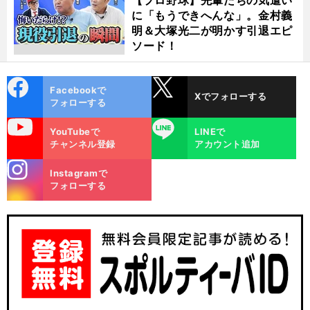
に「もうできへんな」。金村義
明＆大塚光二が明かす引退エピ
ソード！
cebo
X
Facebookで
Xでフォローする
ok
フォローする
uTube
LINE
YouTubeで
LINEで
チャンネル登録
アカウント追加
stagra
Instagramで
m
フォローする