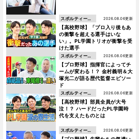
スポルティーバ
2026.08.06更新
動画
【高校野球】「プロ入り後もあ
の衝撃を超える選手はいな
い」。PL学園トリオが衝撃を受
けた選手
スポルティーバ
2026.08.06更新
動画
【プロ野球】指揮官によってチ
ームが変わる！？ 金村義明＆大
塚光二が語る歴代監督エピソー
ド
スポルティーバ
2026.08.06更新
動画
【高校野球】部員全員が大号
泣！？ ハードだったPL学園時
代を支えたものとは
スポルティーバ
2026.08.06更新
動画
【プロ野球】先輩たちの気遣い