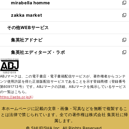
mirabella homme
く
で
ド
ィ
い
新
開
ウ
ン
ウ
し
zakka market
く
で
ド
ィ
い
新
開
ウ
ン
ウ
し
その他WEBサービス
く
で
ド
ィ
い
開
ウ
ン
ウ
集英社アドナビ
く
で
ド
ィ
新
開
ウ
ン
し
集英社エディターズ・ラボ
く
で
ド
い
新
開
ウ
ウ
し
く
で
ィ
い
開
ン
ウ
ABJマークは、この電子書店・電子書籍配信サービスが、著作権者からコンテ
く
ド
ィ
ンツ使用許諾を得た正規版配信サービスであることを示す登録商標（登録番号
ウ
ン
第6091713号）です。ABJマークの詳細、ABJマークを掲示しているサービス
で
ド
の一覧はこちら。
開
ウ
https://aebs.or.jp/
新
く
で
し
い
開
本ホームページに記載の文章・画像・写真などを無断で複製するこ
ウ
く
とは法律で禁じられています。全ての著作権は株式会社 集英社に帰
ィ
属します。
ン
ド
© SHUEISHA Inc. All Rights Reserved.