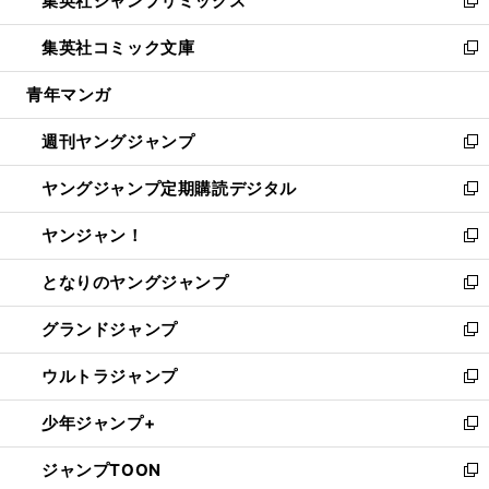
集英社ジャンプリミックス
で
ド
ィ
い
新
開
ウ
ン
ウ
し
集英社コミック文庫
く
で
ド
ィ
い
新
開
ウ
ン
ウ
し
青年マンガ
く
で
ド
ィ
い
開
ウ
ン
ウ
週刊ヤングジャンプ
く
で
ド
ィ
新
開
ウ
ン
し
ヤングジャンプ定期購読デジタル
く
で
ド
い
新
開
ウ
ウ
し
ヤンジャン！
く
で
ィ
い
新
開
ン
ウ
し
となりのヤングジャンプ
く
ド
ィ
い
新
ウ
ン
ウ
し
グランドジャンプ
で
ド
ィ
い
新
開
ウ
ン
ウ
し
ウルトラジャンプ
く
で
ド
ィ
い
新
開
ウ
ン
ウ
し
少年ジャンプ+
く
で
ド
ィ
い
新
開
ウ
ン
ウ
し
ジャンプTOON
く
で
ド
ィ
い
新