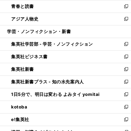
ウ
ン
ウ
し
青春と読書
で
ド
ィ
い
新
開
ウ
ン
ウ
し
アジア人物史
く
で
ド
ィ
い
新
開
ウ
ン
ウ
し
学芸・ノンフィクション・新書
く
で
ド
ィ
い
開
ウ
ン
ウ
集英社学芸部 - 学芸・ノンフィクション
く
で
ド
ィ
新
開
ウ
ン
し
集英社ビジネス書
く
で
ド
い
新
開
ウ
ウ
し
集英社新書
く
で
ィ
い
新
開
ン
ウ
し
集英社新書プラス - 知の水先案内人
く
ド
ィ
い
新
ウ
ン
ウ
し
1日5分で、明日は変わる よみタイ yomitai
で
ド
ィ
い
新
開
ウ
ン
ウ
し
kotoba
く
で
ド
ィ
い
新
開
ウ
ン
ウ
し
e!集英社
く
で
ド
ィ
い
新
開
ウ
ン
ウ
し