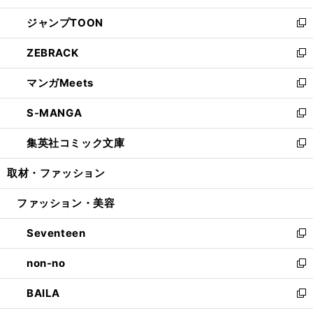
開
ウ
ン
ウ
し
ジャンプTOON
く
で
ド
ィ
い
新
開
ウ
ン
ウ
し
ZEBRACK
く
で
ド
ィ
い
新
開
ウ
ン
ウ
し
マンガMeets
く
で
ド
ィ
い
新
開
ウ
ン
ウ
し
S-MANGA
く
で
ド
ィ
い
新
開
ウ
ン
ウ
し
集英社コミック文庫
く
で
ド
ィ
い
新
開
ウ
ン
ウ
し
取材・ファッション
く
で
ド
ィ
い
開
ウ
ン
ウ
ファッション・美容
く
で
ド
ィ
開
ウ
ン
Seventeen
く
で
ド
新
開
ウ
し
non-no
く
で
い
新
開
ウ
し
BAILA
く
ィ
い
新
ン
ウ
し