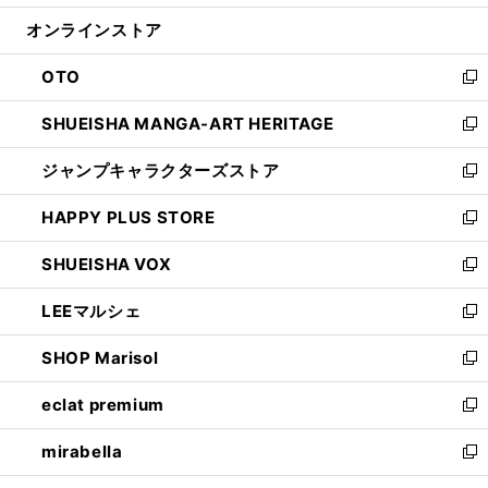
開
ン
ウ
オンラインストア
く
ド
ィ
ウ
ン
OTO
で
ド
新
開
ウ
し
SHUEISHA MANGA-ART HERITAGE
く
で
い
新
開
ウ
し
ジャンプキャラクターズストア
く
ィ
い
新
ン
ウ
し
HAPPY PLUS STORE
ド
ィ
い
新
ウ
ン
ウ
し
SHUEISHA VOX
で
ド
ィ
い
新
開
ウ
ン
ウ
し
LEEマルシェ
く
で
ド
ィ
い
新
開
ウ
ン
ウ
し
SHOP Marisol
く
で
ド
ィ
い
新
開
ウ
ン
ウ
し
eclat premium
く
で
ド
ィ
い
新
開
ウ
ン
ウ
し
mirabella
く
で
ド
ィ
い
新
開
ウ
ン
ウ
し