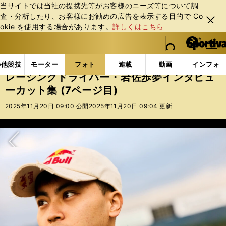
当サイトでは当社の提携先等がお客様のニーズ等について調
査・分析したり、お客様にお勧めの広告を表⽰する⽬的で Co
閉じ
okie を使⽤する場合があります。
詳しくはこちら
る
マイペ
web Sportiva (webスポルティーバ)
検索
メニュ
we
ー
フォトギャラリー
レーシングドライバー・岩佐歩夢インタ
b
ジ
の他競技
モーター
フォト
連載
動画
インフォ
ス
レーシングドライバー・岩佐歩夢インタビュ
ポ
ーカット集 (7ページ目)
ル
テ
2025年11月20日 09:00 公開
2025年11月20日 09:04 更新
ィ
ー
バ
次へ