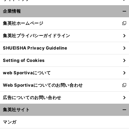
企業情報
開
く/
集英社ホームページ
新
閉
し
じ
集英社プライバシーガイドライン
い
る
ウ
SHUEISHA Privacy Guideline
ィ
ン
Setting of Cookies
ド
ウ
web Sportivaについて
で
開
Web Sportivaについてのお問い合わせ
く
新
し
広告についてのお問い合わせ
い
ウ
集英社サイト
ィ
開
ン
く/
マンガ
ド
閉
ウ