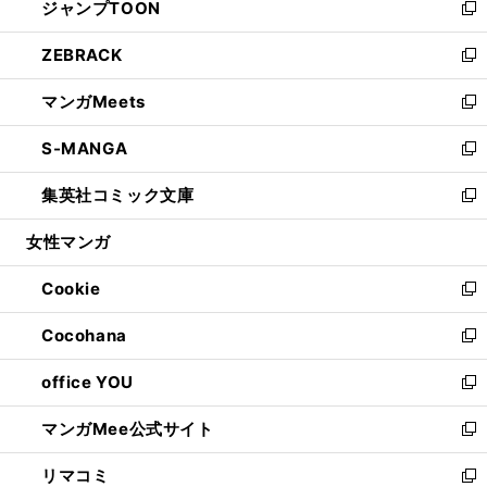
ジャンプTOON
く
で
ド
ィ
い
新
開
ウ
ン
ウ
し
ZEBRACK
く
で
ド
ィ
い
新
開
ウ
ン
ウ
し
マンガMeets
く
で
ド
ィ
い
新
開
ウ
ン
ウ
し
S-MANGA
く
で
ド
ィ
い
新
開
ウ
ン
ウ
し
集英社コミック文庫
く
で
ド
ィ
い
新
開
ウ
ン
ウ
し
女性マンガ
く
で
ド
ィ
い
開
ウ
ン
ウ
Cookie
く
で
ド
ィ
新
開
ウ
ン
し
Cocohana
く
で
ド
い
新
開
ウ
ウ
し
office YOU
く
で
ィ
い
新
開
ン
ウ
し
マンガMee公式サイト
く
ド
ィ
い
新
ウ
ン
ウ
し
リマコミ
で
ド
ィ
い
新