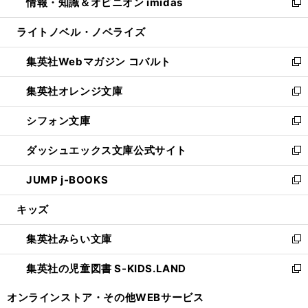
情報・知識＆オピニオン imidas
く
で
ド
ィ
い
新
開
ウ
ン
ウ
し
ライトノベル・ノベライズ
く
で
ド
ィ
い
開
ウ
ン
ウ
集英社Webマガジン コバルト
く
で
ド
ィ
新
開
ウ
ン
し
集英社オレンジ文庫
く
で
ド
い
新
開
ウ
ウ
し
シフォン文庫
く
で
ィ
い
新
開
ン
ウ
し
ダッシュエックス文庫公式サイト
く
ド
ィ
い
新
ウ
ン
ウ
し
JUMP j-BOOKS
で
ド
ィ
い
新
開
ウ
ン
ウ
し
キッズ
く
で
ド
ィ
い
開
ウ
ン
ウ
集英社みらい文庫
く
で
ド
ィ
新
開
ウ
ン
し
集英社の児童図書 S-KIDS.LAND
く
で
ド
い
新
開
ウ
ウ
し
オンラインストア・
その他WEBサービス
く
で
ィ
い