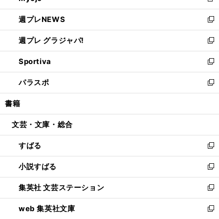
新
開
ウ
ン
し
週プレNEWS
く
で
ド
い
新
開
ウ
ウ
し
週プレ グラジャパ!
く
で
ィ
い
新
開
ン
ウ
し
Sportiva
く
ド
ィ
い
新
ウ
ン
ウ
し
パラスポ
で
ド
ィ
い
新
開
ウ
ン
ウ
し
書籍
く
で
ド
ィ
い
開
ウ
ン
ウ
文芸・文庫・総合
く
で
ド
ィ
開
ウ
ン
すばる
く
で
ド
新
開
ウ
し
小説すばる
く
で
い
新
開
ウ
し
集英社 文芸ステーション
く
ィ
い
新
ン
ウ
し
web 集英社文庫
ド
ィ
い
新