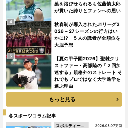
葉を浴びせられるも佐藤慎太郎
が貫いた誇りとファンへの思い
4
秋春制が導入されたJ1リーグ2
026－27シーズンの行方はい
かに!? ５人の識者が全順位を
大胆予想
5
【夏の甲子園2026】聖隷クリ
ストファー・高部陸の「２回加
速する」規格外のストレート そ
れでもプロではなく大学進学を
選ぶ理由
もっと見る
各スポーツコラム記事
スポルティーバ
2026.08.07更新