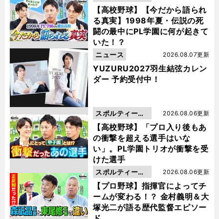
動画
【高校野球】【今だから語られ
る真実】1998年夏・伝説の死
闘の最中にPL学園に何が起きて
いた！？
ニュース
2026.08.07更新
YUZURU2027羽生結弦カレン
ダー 予約受付中！
スポルティーバ
2026.08.06更新
動画
【高校野球】「プロ入り後もあ
の衝撃を超える選手はいな
い」。PL学園トリオが衝撃を受
けた選手
スポルティーバ
2026.08.06更新
動画
【プロ野球】指揮官によってチ
ームが変わる！？ 金村義明＆大
塚光二が語る歴代監督エピソー
ド