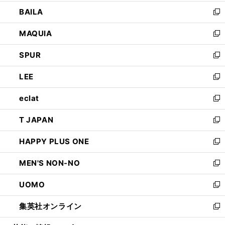
開
ウ
し
BAILA
く
ィ
い
新
ン
ウ
し
MAQUIA
ド
ィ
い
新
ウ
ン
ウ
し
SPUR
で
ド
ィ
い
新
開
ウ
ン
ウ
し
LEE
く
で
ド
ィ
い
新
開
ウ
ン
ウ
し
eclat
く
で
ド
ィ
い
新
開
ウ
ン
ウ
し
T JAPAN
く
で
ド
ィ
い
新
開
ウ
ン
ウ
し
HAPPY PLUS ONE
く
で
ド
ィ
い
新
開
ウ
ン
ウ
し
MEN'S NON-NO
く
で
ド
ィ
い
新
開
ウ
ン
ウ
し
UOMO
く
で
ド
ィ
い
新
開
ウ
ン
ウ
し
集英社オンライン
く
で
ド
ィ
い
新
開
ウ
ン
ウ
し