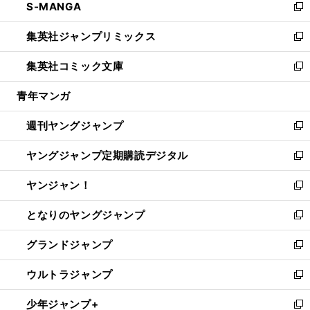
S-MANGA
く
で
ド
ィ
い
新
開
ウ
ン
ウ
し
集英社ジャンプリミックス
く
で
ド
ィ
い
新
開
ウ
ン
ウ
し
集英社コミック文庫
く
で
ド
ィ
い
新
開
ウ
ン
ウ
し
青年マンガ
く
で
ド
ィ
い
開
ウ
ン
ウ
週刊ヤングジャンプ
く
で
ド
ィ
新
開
ウ
ン
し
ヤングジャンプ定期購読デジタル
く
で
ド
い
新
開
ウ
ウ
し
ヤンジャン！
く
で
ィ
い
新
開
ン
ウ
し
となりのヤングジャンプ
く
ド
ィ
い
新
ウ
ン
ウ
し
グランドジャンプ
で
ド
ィ
い
新
開
ウ
ン
ウ
し
ウルトラジャンプ
く
で
ド
ィ
い
新
開
ウ
ン
ウ
し
少年ジャンプ+
く
で
ド
ィ
い
新