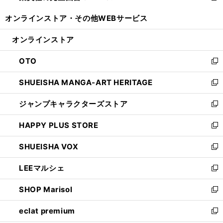
開
ウ
ウ
し
オンラインストア・
その他WEBサービス
く
で
ィ
い
開
ン
ウ
オンラインストア
く
ド
ィ
ウ
ン
OTO
で
ド
新
開
ウ
し
SHUEISHA MANGA-ART HERITAGE
く
で
い
新
開
ウ
し
ジャンプキャラクターズストア
く
ィ
い
新
ン
ウ
し
HAPPY PLUS STORE
ド
ィ
い
新
ウ
ン
ウ
し
SHUEISHA VOX
で
ド
ィ
い
新
開
ウ
ン
ウ
し
LEEマルシェ
く
で
ド
ィ
い
新
開
ウ
ン
ウ
し
SHOP Marisol
く
で
ド
ィ
い
新
開
ウ
ン
ウ
し
eclat premium
く
で
ド
ィ
い
新
開
ウ
ン
ウ