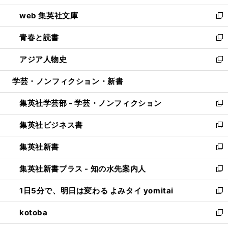
ン
ウ
し
web 集英社文庫
ド
ィ
い
新
ウ
ン
ウ
し
青春と読書
で
ド
ィ
い
新
開
ウ
ン
ウ
し
アジア人物史
く
で
ド
ィ
い
新
開
ウ
ン
ウ
し
学芸・ノンフィクション・新書
く
で
ド
ィ
い
開
ウ
ン
ウ
集英社学芸部 - 学芸・ノンフィクション
く
で
ド
ィ
新
開
ウ
ン
し
集英社ビジネス書
く
で
ド
い
新
開
ウ
ウ
し
集英社新書
く
で
ィ
い
新
開
ン
ウ
し
集英社新書プラス - 知の水先案内人
く
ド
ィ
い
新
ウ
ン
ウ
し
1日5分で、明日は変わる よみタイ yomitai
で
ド
ィ
い
新
開
ウ
ン
ウ
し
kotoba
く
で
ド
ィ
い
新
開
ウ
ン
ウ
し