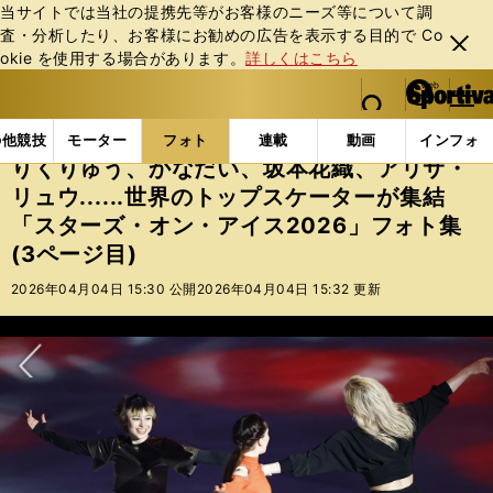
当サイトでは当社の提携先等がお客様のニーズ等について調
査・分析したり、お客様にお勧めの広告を表⽰する⽬的で Co
閉じ
okie を使⽤する場合があります。
詳しくはこちら
る
マイペ
web Sportiva (webスポルティーバ)
検索
メニュ
we
ー
フォトギャラリー
りくりゅう、かなだい、坂本花織、アリ
b
ジ
の他競技
モーター
フォト
連載
動画
インフォ
ス
りくりゅう、かなだい、坂本花織、アリサ・
ポ
リュウ......世界のトップスケーターが集結
ル
「スターズ・オン・アイス2026」フォト集
テ
ィ
(3ページ目)
ー
2026年04月04日 15:30 公開
2026年04月04日 15:32 更新
バ
次へ