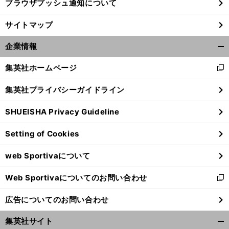
ブラウザプッシュ通知について
サイトマップ
企業情報
開
く/
集英社ホームページ
新
閉
し
じ
集英社プライバシーガイドライン
い
る
ウ
SHUEISHA Privacy Guideline
ィ
ン
Setting of Cookies
ド
ウ
web Sportivaについて
で
開
Web Sportivaについてのお問い合わせ
く
新
し
広告についてのお問い合わせ
い
ウ
集英社サイト
ィ
開