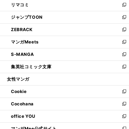
リマコミ
で
ド
ィ
い
新
開
ウ
ン
ウ
し
ジャンプTOON
く
で
ド
ィ
い
新
開
ウ
ン
ウ
し
ZEBRACK
く
で
ド
ィ
い
新
開
ウ
ン
ウ
し
マンガMeets
く
で
ド
ィ
い
新
開
ウ
ン
ウ
し
S-MANGA
く
で
ド
ィ
い
新
開
ウ
ン
ウ
し
集英社コミック文庫
く
で
ド
ィ
い
新
開
ウ
ン
ウ
し
女性マンガ
く
で
ド
ィ
い
開
ウ
ン
ウ
Cookie
く
で
ド
ィ
新
開
ウ
ン
し
Cocohana
く
で
ド
い
新
開
ウ
ウ
し
office YOU
く
で
ィ
い
新
開
ン
ウ
し
マンガMee公式サイト
く
ド