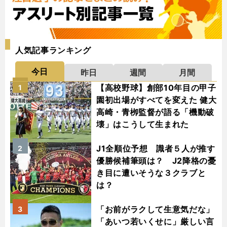
人気記事ランキング
今日
昨日
週間
月間
【高校野球】創部10年目の甲子
1
園初出場がすべてを変えた 健大
高崎・青栁監督が語る「機動破
壊」はこうして生まれた
J1全順位予想 識者５人が推す
2
優勝候補筆頭は？ J2降格の憂
き目に遭いそうな３クラブと
は？
「お前がラクして生意気だな」
3
「あいつ若いくせに」厳しい言