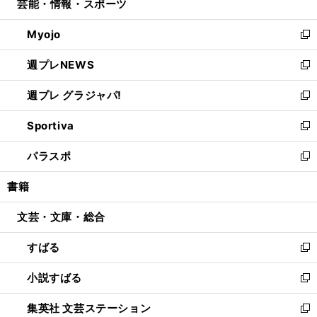
芸能・情報・スポーツ
く
で
ド
ィ
い
開
ウ
ン
ウ
Myojo
く
で
ド
ィ
新
開
ウ
ン
し
週プレNEWS
く
で
ド
い
新
開
ウ
ウ
し
週プレ グラジャパ!
く
で
ィ
い
新
開
ン
ウ
し
Sportiva
く
ド
ィ
い
新
ウ
ン
ウ
し
パラスポ
で
ド
ィ
い
新
開
ウ
ン
ウ
し
書籍
く
で
ド
ィ
い
開
ウ
ン
ウ
文芸・文庫・総合
く
で
ド
ィ
開
ウ
ン
すばる
く
で
ド
新
開
ウ
し
小説すばる
く
で
い
新
開
ウ
し
集英社 文芸ステーション
く
ィ
い
新