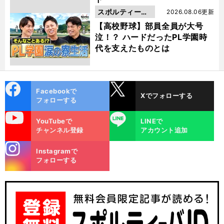
スポルティーバ
2026.08.06更新
動画
【高校野球】部員全員が大号
泣！？ ハードだったPL学園時
代を支えたものとは
cebo
X
Facebookで
Xでフォローする
ok
フォローする
uTube
LINE
YouTubeで
LINEで
チャンネル登録
アカウント追加
stagra
Instagramで
m
フォローする