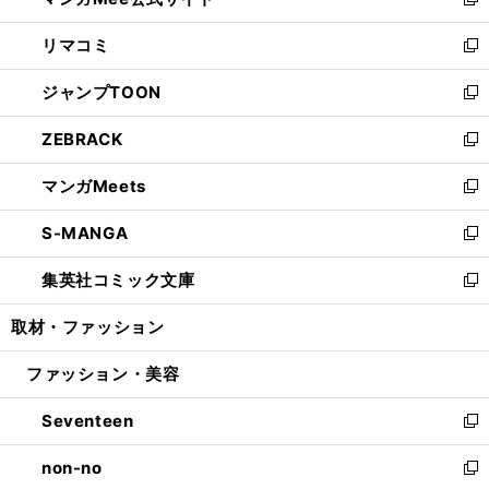
ィ
い
新
ウ
ン
ウ
し
リマコミ
で
ド
ィ
い
新
開
ウ
ン
ウ
し
ジャンプTOON
く
で
ド
ィ
い
新
開
ウ
ン
ウ
し
ZEBRACK
く
で
ド
ィ
い
新
開
ウ
ン
ウ
し
マンガMeets
く
で
ド
ィ
い
新
開
ウ
ン
ウ
し
S-MANGA
く
で
ド
ィ
い
新
開
ウ
ン
ウ
し
集英社コミック文庫
く
で
ド
ィ
い
新
開
ウ
ン
ウ
し
取材・ファッション
く
で
ド
ィ
い
開
ウ
ン
ウ
ファッション・美容
く
で
ド
ィ
開
ウ
ン
Seventeen
く
で
ド
新
開
ウ
し
non-no
く
で
い
新