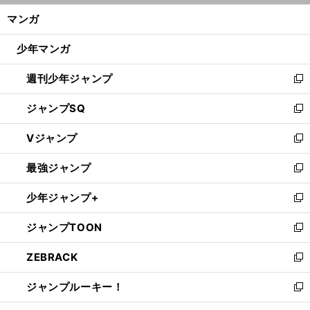
ン
く/
マンガ
ド
閉
ウ
じ
少年マンガ
で
る
開
週刊少年ジャンプ
く
新
し
ジャンプSQ
い
新
ウ
し
Vジャンプ
ィ
い
新
ン
ウ
し
最強ジャンプ
ド
ィ
い
新
ウ
ン
ウ
し
少年ジャンプ+
で
ド
ィ
い
新
開
ウ
ン
ウ
し
ジャンプTOON
く
で
ド
ィ
い
新
開
ウ
ン
ウ
し
ZEBRACK
く
で
ド
ィ
い
新
開
ウ
ン
ウ
し
ジャンプルーキー！
く
で
ド
ィ
い
新
開
ウ
ン
ウ
し