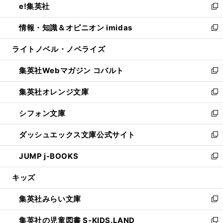
e!集英社
く
で
ド
ィ
い
新
開
ウ
ン
ウ
し
情報・知識＆オピニオン imidas
く
で
ド
ィ
い
新
開
ウ
ン
ウ
し
ライトノベル・ノベライズ
く
で
ド
ィ
い
開
ウ
ン
ウ
集英社Webマガジン コバルト
く
で
ド
ィ
新
開
ウ
ン
し
集英社オレンジ文庫
く
で
ド
い
新
開
ウ
ウ
し
シフォン文庫
く
で
ィ
い
新
開
ン
ウ
し
ダッシュエックス文庫公式サイト
く
ド
ィ
い
新
ウ
ン
ウ
し
JUMP j-BOOKS
で
ド
ィ
い
新
開
ウ
ン
ウ
し
キッズ
く
で
ド
ィ
い
開
ウ
ン
ウ
集英社みらい文庫
く
で
ド
ィ
新
開
ウ
ン
し
集英社の児童図書 S-KIDS.LAND
く
で
ド
い
新