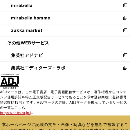
し
mirabella
く
で
ド
ィ
い
新
開
ウ
ン
ウ
し
mirabella homme
く
で
ド
ィ
い
新
開
ウ
ン
ウ
し
zakka market
く
で
ド
ィ
い
新
開
ウ
ン
ウ
し
その他WEBサービス
く
で
ド
ィ
い
開
ウ
ン
ウ
集英社アドナビ
く
で
ド
ィ
新
開
ウ
ン
し
集英社エディターズ・ラボ
く
で
ド
い
新
開
ウ
ウ
し
く
で
ィ
い
開
ン
ウ
ABJマークは、この電子書店・電子書籍配信サービスが、著作権者からコンテ
く
ド
ィ
ンツ使用許諾を得た正規版配信サービスであることを示す登録商標（登録番号
ウ
ン
第6091713号）です。ABJマークの詳細、ABJマークを掲示しているサービス
で
ド
の一覧はこちら。
開
ウ
https://aebs.or.jp/
新
く
で
し
い
開
本ホームページに記載の文章・画像・写真などを無断で複製するこ
ウ
く