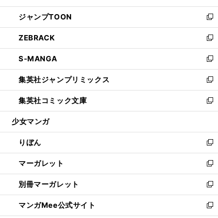
開
ウ
ン
ウ
し
ジャンプTOON
く
で
ド
ィ
い
新
開
ウ
ン
ウ
し
ZEBRACK
く
で
ド
ィ
い
新
開
ウ
ン
ウ
し
S-MANGA
く
で
ド
ィ
い
新
開
ウ
ン
ウ
し
集英社ジャンプリミックス
く
で
ド
ィ
い
新
開
ウ
ン
ウ
し
集英社コミック文庫
く
で
ド
ィ
い
新
開
ウ
ン
ウ
し
少女マンガ
く
で
ド
ィ
い
開
ウ
ン
ウ
りぼん
く
で
ド
ィ
新
開
ウ
ン
し
マーガレット
く
で
ド
い
新
開
ウ
ウ
し
別冊マーガレット
く
で
ィ
い
新
開
ン
ウ
し
マンガMee公式サイト
く
ド
ィ
い
新
ウ
ン
ウ
し