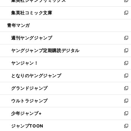
集英社ジャンプリミックス
で
ド
ィ
い
新
開
ウ
ン
ウ
し
集英社コミック文庫
く
で
ド
ィ
い
新
開
ウ
ン
ウ
し
青年マンガ
く
で
ド
ィ
い
開
ウ
ン
ウ
週刊ヤングジャンプ
く
で
ド
ィ
新
開
ウ
ン
し
ヤングジャンプ定期購読デジタル
く
で
ド
い
新
開
ウ
ウ
し
ヤンジャン！
く
で
ィ
い
新
開
ン
ウ
し
となりのヤングジャンプ
く
ド
ィ
い
新
ウ
ン
ウ
し
グランドジャンプ
で
ド
ィ
い
新
開
ウ
ン
ウ
し
ウルトラジャンプ
く
で
ド
ィ
い
新
開
ウ
ン
ウ
し
少年ジャンプ+
く
で
ド
ィ
い
新
開
ウ
ン
ウ
し
ジャンプTOON
く
で
ド
ィ
い
新