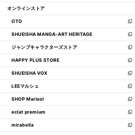
開
ン
ウ
オンラインストア
く
ド
ィ
ウ
ン
OTO
で
ド
新
開
ウ
し
SHUEISHA MANGA-ART HERITAGE
く
で
い
新
開
ウ
し
ジャンプキャラクターズストア
く
ィ
い
新
ン
ウ
し
HAPPY PLUS STORE
ド
ィ
い
新
ウ
ン
ウ
し
SHUEISHA VOX
で
ド
ィ
い
新
開
ウ
ン
ウ
し
LEEマルシェ
く
で
ド
ィ
い
新
開
ウ
ン
ウ
し
SHOP Marisol
く
で
ド
ィ
い
新
開
ウ
ン
ウ
し
eclat premium
く
で
ド
ィ
い
新
開
ウ
ン
ウ
し
mirabella
く
で
ド
ィ
い
新
開
ウ
ン
ウ
し