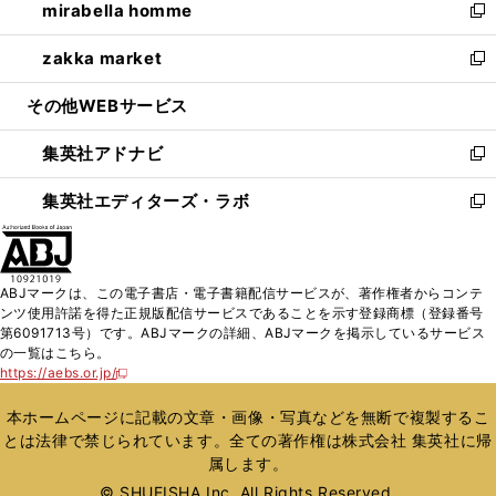
mirabella homme
く
で
ド
ィ
い
新
開
ウ
ン
ウ
し
zakka market
く
で
ド
ィ
い
新
開
ウ
ン
ウ
し
その他WEBサービス
く
で
ド
ィ
い
開
ウ
ン
ウ
集英社アドナビ
く
で
ド
ィ
新
開
ウ
ン
し
集英社エディターズ・ラボ
く
で
ド
い
新
開
ウ
ウ
し
く
で
ィ
い
開
ン
ウ
ABJマークは、この電子書店・電子書籍配信サービスが、著作権者からコンテ
く
ド
ィ
ンツ使用許諾を得た正規版配信サービスであることを示す登録商標（登録番号
ウ
ン
第6091713号）です。ABJマークの詳細、ABJマークを掲示しているサービス
で
ド
の一覧はこちら。
開
ウ
https://aebs.or.jp/
新
く
で
し
い
開
本ホームページに記載の文章・画像・写真などを無断で複製するこ
ウ
く
とは法律で禁じられています。全ての著作権は株式会社 集英社に帰
ィ
属します。
ン
ド
© SHUEISHA Inc. All Rights Reserved.