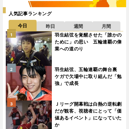
人気記事ランキング
今日
昨日
週間
月間
羽生結弦を覚醒させた「誰かの
1
ために」の思い 五輪連覇の偉
業への道のり
羽生結弦、五輪連覇の舞台裏
2
ケガで欠場中に取り組んだ「勉
強」で成長
Ｊリーグ開幕戦は白熱の逆転劇
3
だが観客、視聴者にとって「価
値あるイベント」になっていた
か