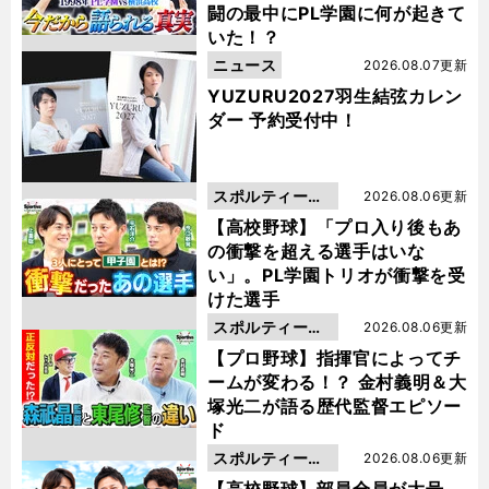
闘の最中にPL学園に何が起きて
いた！？
ニュース
2026.08.07更新
YUZURU2027羽生結弦カレン
ダー 予約受付中！
スポルティーバ
2026.08.06更新
動画
【高校野球】「プロ入り後もあ
の衝撃を超える選手はいな
い」。PL学園トリオが衝撃を受
けた選手
スポルティーバ
2026.08.06更新
動画
【プロ野球】指揮官によってチ
ームが変わる！？ 金村義明＆大
塚光二が語る歴代監督エピソー
ド
スポルティーバ
2026.08.06更新
動画
【高校野球】部員全員が大号