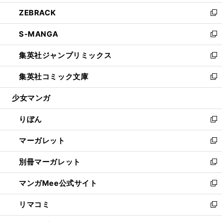
開
ウ
ン
ウ
し
ZEBRACK
く
で
ド
ィ
い
新
開
ウ
ン
ウ
し
S-MANGA
く
で
ド
ィ
い
新
開
ウ
ン
ウ
し
集英社ジャンプリミックス
く
で
ド
ィ
い
新
開
ウ
ン
ウ
し
集英社コミック文庫
く
で
ド
ィ
い
新
開
ウ
ン
ウ
し
少女マンガ
く
で
ド
ィ
い
開
ウ
ン
ウ
りぼん
く
で
ド
ィ
新
開
ウ
ン
し
マーガレット
く
で
ド
い
新
開
ウ
ウ
し
別冊マーガレット
く
で
ィ
い
新
開
ン
ウ
し
マンガMee公式サイト
く
ド
ィ
い
新
ウ
ン
ウ
し
リマコミ
で
ド
ィ
い
新
開
ウ
ン
ウ
し