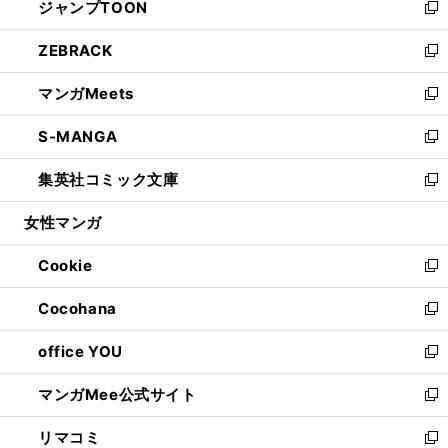
ジャンプTOON
く
で
ド
ィ
い
新
開
ウ
ン
ウ
し
ZEBRACK
く
で
ド
ィ
い
新
開
ウ
ン
ウ
し
マンガMeets
く
で
ド
ィ
い
新
開
ウ
ン
ウ
し
S-MANGA
く
で
ド
ィ
い
新
開
ウ
ン
ウ
し
集英社コミック文庫
く
で
ド
ィ
い
新
開
ウ
ン
ウ
し
女性マンガ
く
で
ド
ィ
い
開
ウ
ン
ウ
Cookie
く
で
ド
ィ
新
開
ウ
ン
し
Cocohana
く
で
ド
い
新
開
ウ
ウ
し
office YOU
く
で
ィ
い
新
開
ン
ウ
し
マンガMee公式サイト
く
ド
ィ
い
新
ウ
ン
ウ
し
リマコミ
で
ド
ィ
い
新