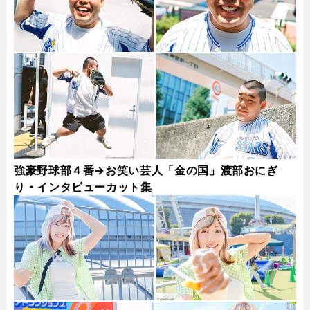
強豪野球部４番→お笑い芸人「金の国」渡部おにぎ
り・インタビューカット集