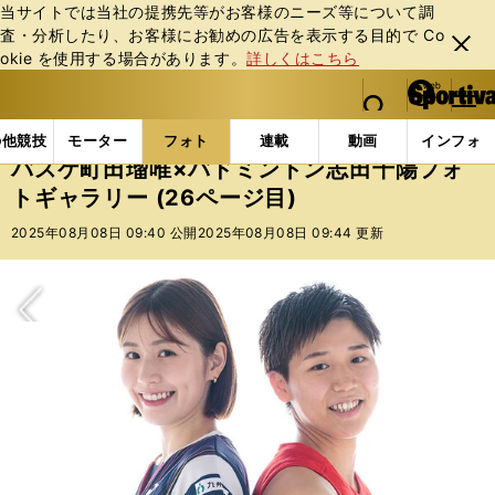
当サイトでは当社の提携先等がお客様のニーズ等について調
査・分析したり、お客様にお勧めの広告を表⽰する⽬的で Co
閉じ
okie を使⽤する場合があります。
詳しくはこちら
る
マイペ
web Sportiva (webスポルティーバ)
検索
メニュ
we
ー
フォトギャラリー
コラムフォト
バスケ町田瑠唯×バ
b
ジ
の他競技
モーター
フォト
連載
動画
インフォ
ス
バスケ町田瑠唯×バドミントン志田千陽フォ
ポ
トギャラリー (26ページ目)
ル
テ
2025年08月08日 09:40 公開
2025年08月08日 09:44 更新
ィ
ー
バ
次へ