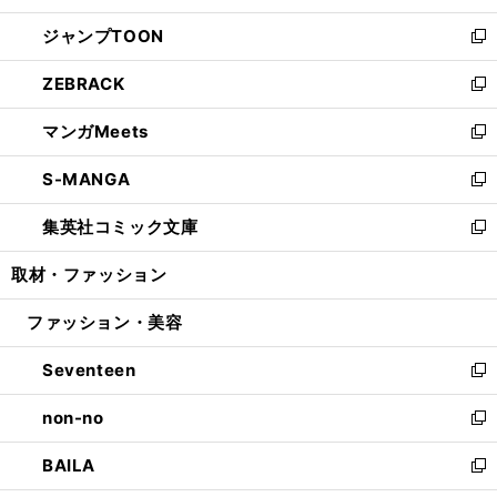
開
ウ
ン
ウ
し
ジャンプTOON
く
で
ド
ィ
い
新
開
ウ
ン
ウ
し
ZEBRACK
く
で
ド
ィ
い
新
開
ウ
ン
ウ
し
マンガMeets
く
で
ド
ィ
い
新
開
ウ
ン
ウ
し
S-MANGA
く
で
ド
ィ
い
新
開
ウ
ン
ウ
し
集英社コミック文庫
く
で
ド
ィ
い
新
開
ウ
ン
ウ
し
取材・ファッション
く
で
ド
ィ
い
開
ウ
ン
ウ
ファッション・美容
く
で
ド
ィ
開
ウ
ン
Seventeen
く
で
ド
新
開
ウ
し
non-no
く
で
い
新
開
ウ
し
BAILA
く
ィ
い
新
ン
ウ
し