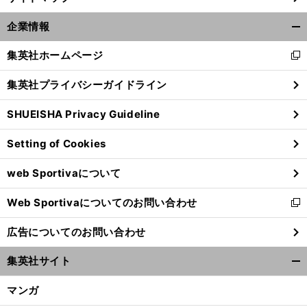
企業情報
開
く/
集英社ホームページ
新
閉
し
じ
集英社プライバシーガイドライン
い
る
ウ
SHUEISHA Privacy Guideline
ィ
ン
Setting of Cookies
ド
ウ
web Sportivaについて
で
開
Web Sportivaについてのお問い合わせ
く
新
し
広告についてのお問い合わせ
い
ウ
集英社サイト
ィ
開
ン
く/
マンガ
ド
閉
ウ