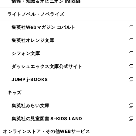
情報・知識＆オピニオン imidas
く
で
ド
ィ
い
新
開
ウ
ン
ウ
し
ライトノベル・ノベライズ
く
で
ド
ィ
い
開
ウ
ン
ウ
集英社Webマガジン コバルト
く
で
ド
ィ
新
開
ウ
ン
し
集英社オレンジ文庫
く
で
ド
い
新
開
ウ
ウ
し
シフォン文庫
く
で
ィ
い
新
開
ン
ウ
し
ダッシュエックス文庫公式サイト
く
ド
ィ
い
新
ウ
ン
ウ
し
JUMP j-BOOKS
で
ド
ィ
い
新
開
ウ
ン
ウ
し
キッズ
く
で
ド
ィ
い
開
ウ
ン
ウ
集英社みらい文庫
く
で
ド
ィ
新
開
ウ
ン
し
集英社の児童図書 S-KIDS.LAND
く
で
ド
い
新
開
ウ
ウ
し
オンラインストア・
その他WEBサービス
く
で
ィ
い