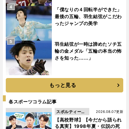
4
「僕なりの４回転半ができた」
最後の五輪、羽生結弦がこだわ
ったジャンプの美学
5
羽生結弦が一時は諦めたソチ五
輪の金メダル「五輪の本当の怖
さを知った......」
もっと見る
各スポーツコラム記事
スポルティーバ
2026.08.07更新
動画
【高校野球】【今だから語られ
る真実】1998年夏・伝説の死