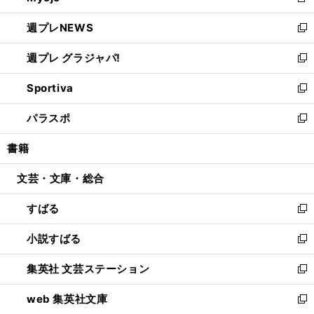
新
開
ウ
ン
し
週プレNEWS
く
で
ド
い
新
開
ウ
ウ
し
週プレ グラジャパ!
く
で
ィ
い
新
開
ン
ウ
し
Sportiva
く
ド
ィ
い
新
ウ
ン
ウ
し
パラスポ
で
ド
ィ
い
新
開
ウ
ン
ウ
し
書籍
く
で
ド
ィ
い
開
ウ
ン
ウ
文芸・文庫・総合
く
で
ド
ィ
開
ウ
ン
すばる
く
で
ド
新
開
ウ
し
小説すばる
く
で
い
新
開
ウ
し
集英社 文芸ステーション
く
ィ
い
新
ン
ウ
し
web 集英社文庫
ド
ィ
い
新