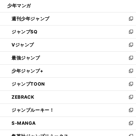
じ
少年マンガ
で
る
開
週刊少年ジャンプ
く
新
し
ジャンプSQ
い
新
ウ
し
Vジャンプ
ィ
い
新
ン
ウ
し
最強ジャンプ
ド
ィ
い
新
ウ
ン
ウ
し
少年ジャンプ+
で
ド
ィ
い
新
開
ウ
ン
ウ
し
ジャンプTOON
く
で
ド
ィ
い
新
開
ウ
ン
ウ
し
ZEBRACK
く
で
ド
ィ
い
新
開
ウ
ン
ウ
し
ジャンプルーキー！
く
で
ド
ィ
い
新
開
ウ
ン
ウ
し
S-MANGA
く
で
ド
ィ
い
新
開
ウ
ン
ウ
し
く