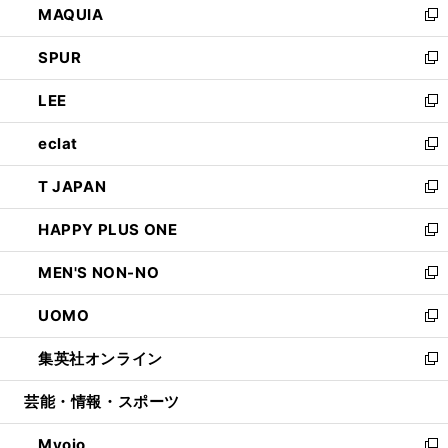
MAQUIA
ド
ィ
い
新
ウ
ン
ウ
し
SPUR
で
ド
ィ
い
新
開
ウ
ン
ウ
し
LEE
く
で
ド
ィ
い
新
開
ウ
ン
ウ
し
eclat
く
で
ド
ィ
い
新
開
ウ
ン
ウ
し
T JAPAN
く
で
ド
ィ
い
新
開
ウ
ン
ウ
し
HAPPY PLUS ONE
く
で
ド
ィ
い
新
開
ウ
ン
ウ
し
MEN'S NON-NO
く
で
ド
ィ
い
新
開
ウ
ン
ウ
し
UOMO
く
で
ド
ィ
い
新
開
ウ
ン
ウ
し
集英社オンライン
く
で
ド
ィ
い
新
開
ウ
ン
ウ
し
芸能・情報・スポーツ
く
で
ド
ィ
い
開
ウ
ン
ウ
Myojo
く
で
ド
ィ