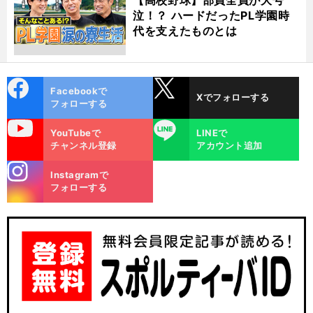
泣！？ ハードだったPL学園時
代を支えたものとは
cebo
X
Facebookで
Xでフォローする
ok
フォローする
uTube
LINE
YouTubeで
LINEで
チャンネル登録
アカウント追加
stagra
Instagramで
m
フォローする