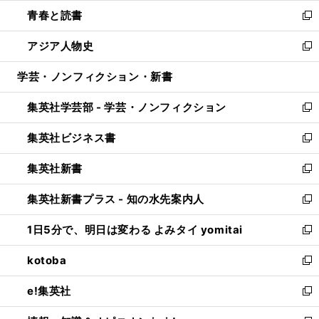
ウ
ン
ウ
し
青春と読書
で
ド
ィ
い
新
開
ウ
ン
ウ
し
アジア人物史
く
で
ド
ィ
い
新
開
ウ
ン
ウ
し
学芸・ノンフィクション・新書
く
で
ド
ィ
い
開
ウ
ン
ウ
集英社学芸部 - 学芸・ノンフィクション
く
で
ド
ィ
新
開
ウ
ン
し
集英社ビジネス書
く
で
ド
い
新
開
ウ
ウ
し
集英社新書
く
で
ィ
い
新
開
ン
ウ
し
集英社新書プラス - 知の水先案内人
く
ド
ィ
い
新
ウ
ン
ウ
し
1日5分で、明日は変わる よみタイ yomitai
で
ド
ィ
い
新
開
ウ
ン
ウ
し
kotoba
く
で
ド
ィ
い
新
開
ウ
ン
ウ
し
e!集英社
く
で
ド
ィ
い
新
開
ウ
ン
ウ
し