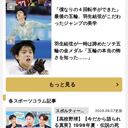
4
「僕なりの４回転半ができた」
最後の五輪、羽生結弦がこだわ
ったジャンプの美学
5
羽生結弦が一時は諦めたソチ五
輪の金メダル「五輪の本当の怖
さを知った......」
もっと見る
各スポーツコラム記事
スポルティーバ
2026.08.07更新
動画
【高校野球】【今だから語られ
る真実】1998年夏・伝説の死