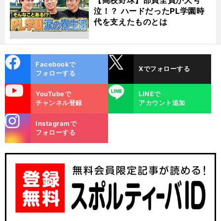
泣！？ ハードだったPL学園時
代を支えたものとは
cebo
X
Facebookで
Xでフォローする
ok
フォローする
uTube
LINE
YouTubeで
LINEで
チャンネル登録
アカウント追加
stagra
Instagramで
m
フォローする