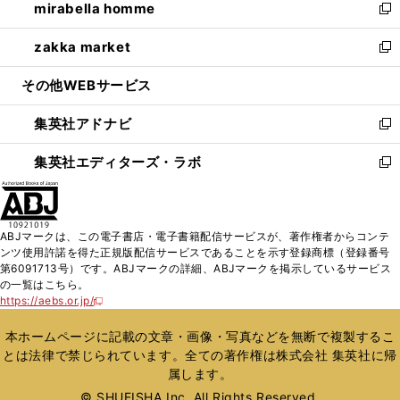
mirabella homme
く
で
ド
ィ
い
新
開
ウ
ン
ウ
し
zakka market
く
で
ド
ィ
い
新
開
ウ
ン
ウ
し
その他WEBサービス
く
で
ド
ィ
い
開
ウ
ン
ウ
集英社アドナビ
く
で
ド
ィ
新
開
ウ
ン
し
集英社エディターズ・ラボ
く
で
ド
い
新
開
ウ
ウ
し
く
で
ィ
い
開
ン
ウ
ABJマークは、この電子書店・電子書籍配信サービスが、著作権者からコンテ
く
ド
ィ
ンツ使用許諾を得た正規版配信サービスであることを示す登録商標（登録番号
ウ
ン
第6091713号）です。ABJマークの詳細、ABJマークを掲示しているサービス
で
ド
の一覧はこちら。
開
ウ
https://aebs.or.jp/
新
く
で
し
い
開
本ホームページに記載の文章・画像・写真などを無断で複製するこ
ウ
く
とは法律で禁じられています。全ての著作権は株式会社 集英社に帰
ィ
属します。
ン
ド
© SHUEISHA Inc. All Rights Reserved.