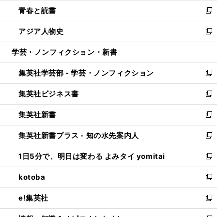
ウ
ン
ウ
し
青春と読書
で
ド
ィ
い
新
開
ウ
ン
ウ
し
アジア人物史
く
で
ド
ィ
い
新
開
ウ
ン
ウ
し
学芸・ノンフィクション・新書
く
で
ド
ィ
い
開
ウ
ン
ウ
集英社学芸部 - 学芸・ノンフィクション
く
で
ド
ィ
新
開
ウ
ン
し
集英社ビジネス書
く
で
ド
い
新
開
ウ
ウ
し
集英社新書
く
で
ィ
い
新
開
ン
ウ
し
集英社新書プラス - 知の水先案内人
く
ド
ィ
い
新
ウ
ン
ウ
し
1日5分で、明日は変わる よみタイ yomitai
で
ド
ィ
い
新
開
ウ
ン
ウ
し
kotoba
く
で
ド
ィ
い
新
開
ウ
ン
ウ
し
e!集英社
く
で
ド
ィ
い
新
開
ウ
ン
ウ
し