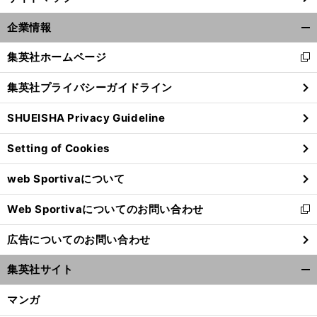
企業情報
開
く/
集英社ホームページ
新
閉
し
じ
集英社プライバシーガイドライン
い
る
ウ
SHUEISHA Privacy Guideline
ィ
ン
Setting of Cookies
ド
ウ
web Sportivaについて
で
開
Web Sportivaについてのお問い合わせ
く
新
し
広告についてのお問い合わせ
い
ウ
集英社サイト
ィ
開
ン
く/
マンガ
ド
閉
ウ