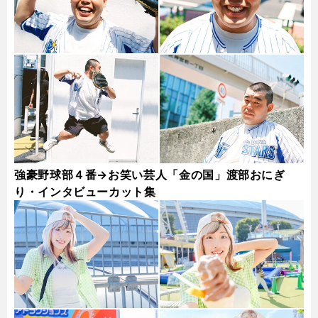
強豪野球部４番→お笑い芸人「金の国」渡部おにぎ
り・インタビューカット集