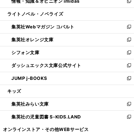
情報・知識＆オピニオン imidas
く
で
ド
ィ
い
新
開
ウ
ン
ウ
し
ライトノベル・ノベライズ
く
で
ド
ィ
い
開
ウ
ン
ウ
集英社Webマガジン コバルト
く
で
ド
ィ
新
開
ウ
ン
し
集英社オレンジ文庫
く
で
ド
い
新
開
ウ
ウ
し
シフォン文庫
く
で
ィ
い
新
開
ン
ウ
し
ダッシュエックス文庫公式サイト
く
ド
ィ
い
新
ウ
ン
ウ
し
JUMP j-BOOKS
で
ド
ィ
い
新
開
ウ
ン
ウ
し
キッズ
く
で
ド
ィ
い
開
ウ
ン
ウ
集英社みらい文庫
く
で
ド
ィ
新
開
ウ
ン
し
集英社の児童図書 S-KIDS.LAND
く
で
ド
い
新
開
ウ
ウ
し
オンラインストア・
その他WEBサービス
く
で
ィ
い