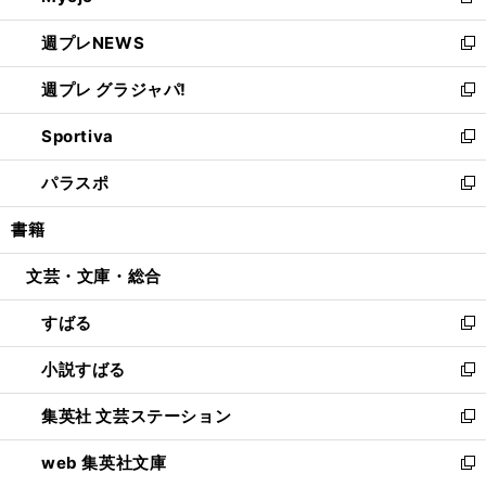
新
開
ウ
ン
し
週プレNEWS
く
で
ド
い
新
開
ウ
ウ
し
週プレ グラジャパ!
く
で
ィ
い
新
開
ン
ウ
し
Sportiva
く
ド
ィ
い
新
ウ
ン
ウ
し
パラスポ
で
ド
ィ
い
新
開
ウ
ン
ウ
し
書籍
く
で
ド
ィ
い
開
ウ
ン
ウ
文芸・文庫・総合
く
で
ド
ィ
開
ウ
ン
すばる
く
で
ド
新
開
ウ
し
小説すばる
く
で
い
新
開
ウ
し
集英社 文芸ステーション
く
ィ
い
新
ン
ウ
し
web 集英社文庫
ド
ィ
い
新