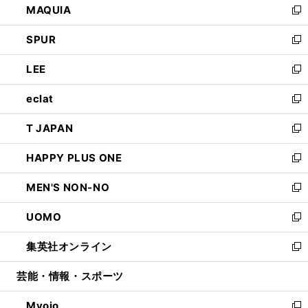
MAQUIA
ド
ィ
い
新
ウ
ン
ウ
し
SPUR
で
ド
ィ
い
新
開
ウ
ン
ウ
し
LEE
く
で
ド
ィ
い
新
開
ウ
ン
ウ
し
eclat
く
で
ド
ィ
い
新
開
ウ
ン
ウ
し
T JAPAN
く
で
ド
ィ
い
新
開
ウ
ン
ウ
し
HAPPY PLUS ONE
く
で
ド
ィ
い
新
開
ウ
ン
ウ
し
MEN'S NON-NO
く
で
ド
ィ
い
新
開
ウ
ン
ウ
し
UOMO
く
で
ド
ィ
い
新
開
ウ
ン
ウ
し
集英社オンライン
く
で
ド
ィ
い
新
開
ウ
ン
ウ
し
芸能・情報・スポーツ
く
で
ド
ィ
い
開
ウ
ン
ウ
Myojo
く
で
ド
ィ