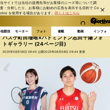
当サイトでは当社の提携先等がお客様のニーズ等について調
査・分析したり、お客様にお勧めの広告を表⽰する⽬的で Co
閉じ
okie を使⽤する場合があります。
詳しくはこちら
る
マイペ
web Sportiva (webスポルティーバ)
検索
メニュ
we
ー
フォトギャラリー
コラムフォト
バスケ町田瑠唯×バ
b
ジ
の他競技
モーター
フォト
連載
動画
インフォ
ス
バスケ町田瑠唯×バドミントン志田千陽フォ
ポ
トギャラリー (24ページ目)
ル
テ
2025年08月08日 09:40 公開
2025年08月08日 09:44 更新
ィ
ー
バ
次へ