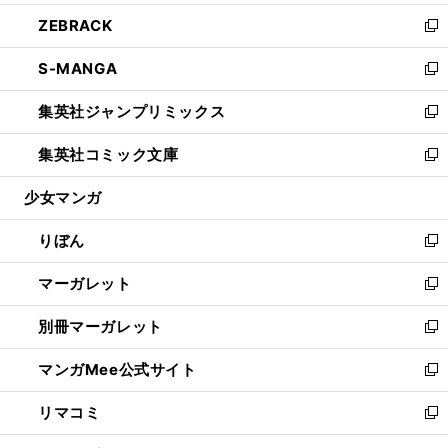
開
ウ
ン
ウ
し
ZEBRACK
く
で
ド
ィ
い
新
開
ウ
ン
ウ
し
S-MANGA
く
で
ド
ィ
い
新
開
ウ
ン
ウ
し
集英社ジャンプリミックス
く
で
ド
ィ
い
新
開
ウ
ン
ウ
し
集英社コミック文庫
く
で
ド
ィ
い
新
開
ウ
ン
ウ
し
少女マンガ
く
で
ド
ィ
い
開
ウ
ン
ウ
りぼん
く
で
ド
ィ
新
開
ウ
ン
し
マーガレット
く
で
ド
い
新
開
ウ
ウ
し
別冊マーガレット
く
で
ィ
い
新
開
ン
ウ
し
マンガMee公式サイト
く
ド
ィ
い
新
ウ
ン
ウ
し
リマコミ
で
ド
ィ
い
新
開
ウ
ン
ウ
し