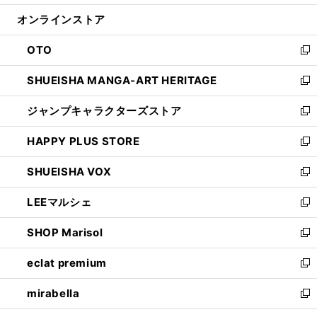
開
ン
ウ
オンラインストア
く
ド
ィ
ウ
ン
OTO
で
ド
新
開
ウ
し
SHUEISHA MANGA-ART HERITAGE
く
で
い
新
開
ウ
し
ジャンプキャラクターズストア
く
ィ
い
新
ン
ウ
し
HAPPY PLUS STORE
ド
ィ
い
新
ウ
ン
ウ
し
SHUEISHA VOX
で
ド
ィ
い
新
開
ウ
ン
ウ
し
LEEマルシェ
く
で
ド
ィ
い
新
開
ウ
ン
ウ
し
SHOP Marisol
く
で
ド
ィ
い
新
開
ウ
ン
ウ
し
eclat premium
く
で
ド
ィ
い
新
開
ウ
ン
ウ
し
mirabella
く
で
ド
ィ
い
新
開
ウ
ン
ウ
し