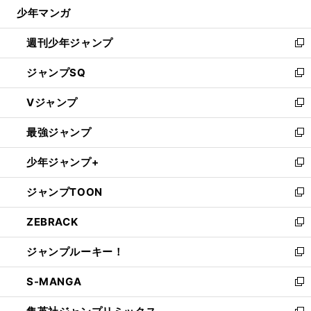
じ
少年マンガ
で
る
開
週刊少年ジャンプ
く
新
し
ジャンプSQ
い
新
ウ
し
Vジャンプ
ィ
い
新
ン
ウ
し
最強ジャンプ
ド
ィ
い
新
ウ
ン
ウ
し
少年ジャンプ+
で
ド
ィ
い
新
開
ウ
ン
ウ
し
ジャンプTOON
く
で
ド
ィ
い
新
開
ウ
ン
ウ
し
ZEBRACK
く
で
ド
ィ
い
新
開
ウ
ン
ウ
し
ジャンプルーキー！
く
で
ド
ィ
い
新
開
ウ
ン
ウ
し
S-MANGA
く
で
ド
ィ
い
新
開
ウ
ン
ウ
し
く