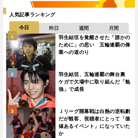
人気記事ランキング
今日
昨日
週間
月間
羽生結弦を覚醒させた「誰かの
1
ために」の思い 五輪連覇の偉
業への道のり
羽生結弦、五輪連覇の舞台裏
2
ケガで欠場中に取り組んだ「勉
強」で成長
Ｊリーグ開幕戦は白熱の逆転劇
3
だが観客、視聴者にとって「価
値あるイベント」になっていた
か