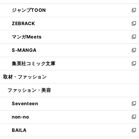
開
ウ
ン
ウ
し
ジャンプTOON
く
で
ド
ィ
い
新
開
ウ
ン
ウ
し
ZEBRACK
く
で
ド
ィ
い
新
開
ウ
ン
ウ
し
マンガMeets
く
で
ド
ィ
い
新
開
ウ
ン
ウ
し
S-MANGA
く
で
ド
ィ
い
新
開
ウ
ン
ウ
し
集英社コミック文庫
く
で
ド
ィ
い
新
開
ウ
ン
ウ
し
取材・ファッション
く
で
ド
ィ
い
開
ウ
ン
ウ
ファッション・美容
く
で
ド
ィ
開
ウ
ン
Seventeen
く
で
ド
新
開
ウ
し
non-no
く
で
い
新
開
ウ
し
BAILA
く
ィ
い
新
ン
ウ
し