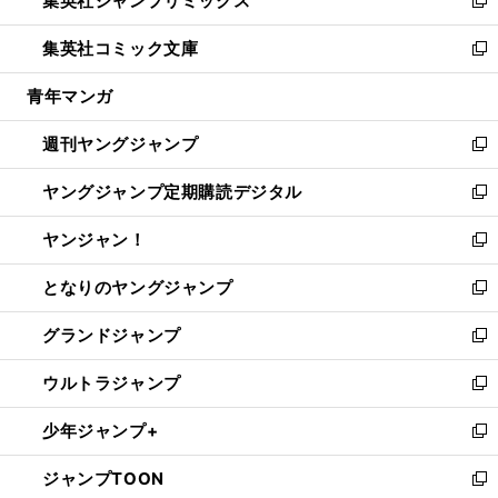
集英社ジャンプリミックス
で
ド
ィ
い
新
開
ウ
ン
ウ
し
集英社コミック文庫
く
で
ド
ィ
い
新
開
ウ
ン
ウ
し
青年マンガ
く
で
ド
ィ
い
開
ウ
ン
ウ
週刊ヤングジャンプ
く
で
ド
ィ
新
開
ウ
ン
し
ヤングジャンプ定期購読デジタル
く
で
ド
い
新
開
ウ
ウ
し
ヤンジャン！
く
で
ィ
い
新
開
ン
ウ
し
となりのヤングジャンプ
く
ド
ィ
い
新
ウ
ン
ウ
し
グランドジャンプ
で
ド
ィ
い
新
開
ウ
ン
ウ
し
ウルトラジャンプ
く
で
ド
ィ
い
新
開
ウ
ン
ウ
し
少年ジャンプ+
く
で
ド
ィ
い
新
開
ウ
ン
ウ
し
ジャンプTOON
く
で
ド
ィ
い
新