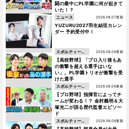
闘の最中にPL学園に何が起きて
いた！？
ニュース
2026.08.07更新
YUZURU2027羽生結弦カレン
ダー 予約受付中！
スポルティーバ
2026.08.06更新
動画
【高校野球】「プロ入り後もあ
の衝撃を超える選手はいな
い」。PL学園トリオが衝撃を受
けた選手
スポルティーバ
2026.08.06更新
動画
【プロ野球】指揮官によってチ
ームが変わる！？ 金村義明＆大
塚光二が語る歴代監督エピソー
ド
スポルティーバ
2026.08.06更新
動画
【高校野球】部員全員が大号