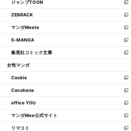
ジャンプTOON
く
で
ド
ィ
い
新
開
ウ
ン
ウ
し
ZEBRACK
く
で
ド
ィ
い
新
開
ウ
ン
ウ
し
マンガMeets
く
で
ド
ィ
い
新
開
ウ
ン
ウ
し
S-MANGA
く
で
ド
ィ
い
新
開
ウ
ン
ウ
し
集英社コミック文庫
く
で
ド
ィ
い
新
開
ウ
ン
ウ
し
女性マンガ
く
で
ド
ィ
い
開
ウ
ン
ウ
Cookie
く
で
ド
ィ
新
開
ウ
ン
し
Cocohana
く
で
ド
い
新
開
ウ
ウ
し
office YOU
く
で
ィ
い
新
開
ン
ウ
し
マンガMee公式サイト
く
ド
ィ
い
新
ウ
ン
ウ
し
リマコミ
で
ド
ィ
い
新