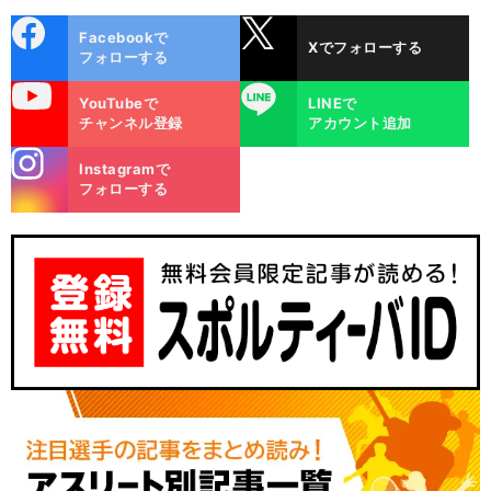
cebo
X
Facebookで
Xでフォローする
ok
フォローする
uTube
LINE
YouTubeで
LINEで
チャンネル登録
アカウント追加
stagra
Instagramで
m
フォローする