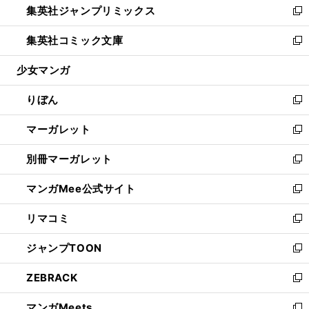
集英社ジャンプリミックス
く
で
ド
ィ
い
新
開
ウ
ン
ウ
し
集英社コミック文庫
く
で
ド
ィ
い
新
開
ウ
ン
ウ
し
少女マンガ
く
で
ド
ィ
い
開
ウ
ン
ウ
りぼん
く
で
ド
ィ
新
開
ウ
ン
し
マーガレット
く
で
ド
い
新
開
ウ
ウ
し
別冊マーガレット
く
で
ィ
い
新
開
ン
ウ
し
マンガMee公式サイト
く
ド
ィ
い
新
ウ
ン
ウ
し
リマコミ
で
ド
ィ
い
新
開
ウ
ン
ウ
し
ジャンプTOON
く
で
ド
ィ
い
新
開
ウ
ン
ウ
し
ZEBRACK
く
で
ド
ィ
い
新
開
ウ
ン
ウ
し
マンガMeets
く
で
ド
ィ