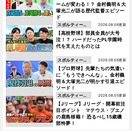
ームが変わる！？ 金村義明＆大
塚光二が語る歴代監督エピソー
ド
スポルティーバ
2026.08.06更新
動画
【高校野球】部員全員が大号
泣！？ ハードだったPL学園時
代を支えたものとは
スポルティーバ
2026.08.06更新
動画
【プロ野球】先輩たちの気遣い
に「もうできへんな」。金村義
明＆大塚光二が明かす引退エピ
ソード！
スポルティーバ
2026.08.05更新
動画
【Jリーグ】Jリーグ・開幕前注
目ポイント マテウス・ブエノ
の鹿島移籍！ 恐るべし15歳磯
部怜夢！