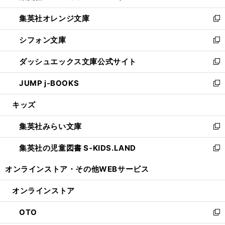
開
ウ
ン
し
集英社オレンジ文庫
く
で
ド
い
新
開
ウ
ウ
し
シフォン文庫
く
で
ィ
い
新
開
ン
ウ
し
ダッシュエックス文庫公式サイト
く
ド
ィ
い
新
ウ
ン
ウ
し
JUMP j-BOOKS
で
ド
ィ
い
新
開
ウ
ン
ウ
し
キッズ
く
で
ド
ィ
い
開
ウ
ン
ウ
集英社みらい文庫
く
で
ド
ィ
新
開
ウ
ン
し
集英社の児童図書 S-KIDS.LAND
く
で
ド
い
新
開
ウ
ウ
し
オンラインストア・
その他WEBサービス
く
で
ィ
い
開
ン
ウ
オンラインストア
く
ド
ィ
ウ
ン
OTO
で
ド
新
開
ウ
し