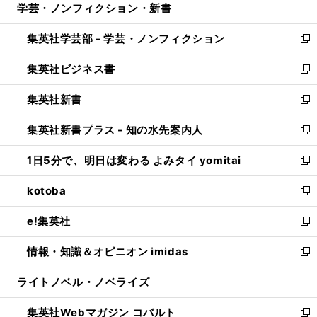
学芸・ノンフィクション・新書
く
で
ド
ィ
い
開
ウ
ン
ウ
集英社学芸部 - 学芸・ノンフィクション
く
で
ド
ィ
新
開
ウ
ン
し
集英社ビジネス書
く
で
ド
い
新
開
ウ
ウ
し
集英社新書
く
で
ィ
い
新
開
ン
ウ
し
集英社新書プラス - 知の水先案内人
く
ド
ィ
い
新
ウ
ン
ウ
し
1日5分で、明日は変わる よみタイ yomitai
で
ド
ィ
い
新
開
ウ
ン
ウ
し
kotoba
く
で
ド
ィ
い
新
開
ウ
ン
ウ
し
e!集英社
く
で
ド
ィ
い
新
開
ウ
ン
ウ
し
情報・知識＆オピニオン imidas
く
で
ド
ィ
い
新
開
ウ
ン
ウ
し
ライトノベル・ノベライズ
く
で
ド
ィ
い
開
ウ
ン
ウ
集英社Webマガジン コバルト
く
で
ド
ィ
新