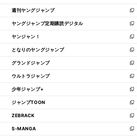
開
ウ
ン
ウ
週刊ヤングジャンプ
く
で
ド
ィ
新
開
ウ
ン
し
ヤングジャンプ定期購読デジタル
く
で
ド
い
新
開
ウ
ウ
し
ヤンジャン！
く
で
ィ
い
新
開
ン
ウ
し
となりのヤングジャンプ
く
ド
ィ
い
新
ウ
ン
ウ
し
グランドジャンプ
で
ド
ィ
い
新
開
ウ
ン
ウ
し
ウルトラジャンプ
く
で
ド
ィ
い
新
開
ウ
ン
ウ
し
少年ジャンプ+
く
で
ド
ィ
い
新
開
ウ
ン
ウ
し
ジャンプTOON
く
で
ド
ィ
い
新
開
ウ
ン
ウ
し
ZEBRACK
く
で
ド
ィ
い
新
開
ウ
ン
ウ
し
S-MANGA
く
で
ド
ィ
い
新
開
ウ
ン
ウ
し