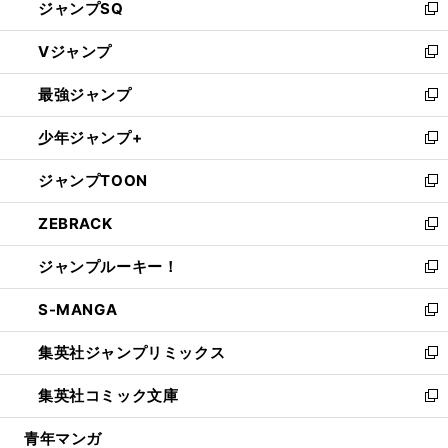
ジャンプSQ
い
新
ウ
し
Vジャンプ
ィ
い
新
ン
ウ
し
最強ジャンプ
ド
ィ
い
新
ウ
ン
ウ
し
少年ジャンプ+
で
ド
ィ
い
新
開
ウ
ン
ウ
し
ジャンプTOON
く
で
ド
ィ
い
新
開
ウ
ン
ウ
し
ZEBRACK
く
で
ド
ィ
い
新
開
ウ
ン
ウ
し
ジャンプルーキー！
く
で
ド
ィ
い
新
開
ウ
ン
ウ
し
S-MANGA
く
で
ド
ィ
い
新
開
ウ
ン
ウ
し
集英社ジャンプリミックス
く
で
ド
ィ
い
新
開
ウ
ン
ウ
し
集英社コミック文庫
く
で
ド
ィ
い
新
開
ウ
ン
ウ
し
青年マンガ
く
で
ド
ィ
い