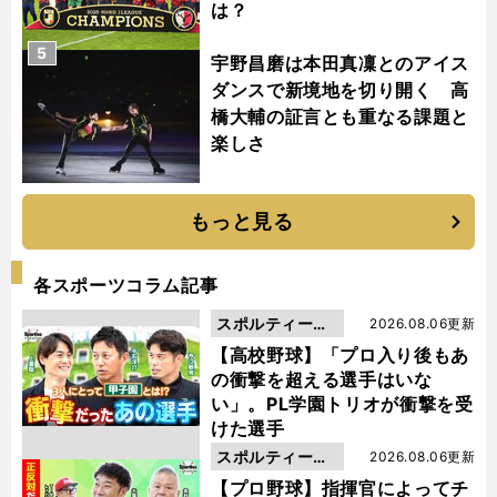
は？
5
宇野昌磨は本田真凜とのアイス
ダンスで新境地を切り開く 高
橋大輔の証言とも重なる課題と
楽しさ
もっと見る
各スポーツコラム記事
スポルティーバ
2026.08.06更新
動画
【高校野球】「プロ入り後もあ
の衝撃を超える選手はいな
い」。PL学園トリオが衝撃を受
けた選手
スポルティーバ
2026.08.06更新
動画
【プロ野球】指揮官によってチ