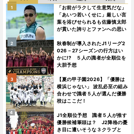
「お前がラクして生意気だな」
1
「あいつ若いくせに」厳しい言
葉を浴びせられるも佐藤慎太郎
が貫いた誇りとファンへの思い
秋春制が導入されたJ1リーグ2
2
026－27シーズンの行方はい
かに!? ５人の識者が全順位を
大胆予想
【夏の甲子園2026】「優勝は
3
横浜じゃない」 波乱必至の組み
合わせで識者５人が選んだ優勝
校はここだ！
4
J1全順位予想 識者５人が推す
優勝候補筆頭は？ J2降格の憂
き目に遭いそうな３クラブと