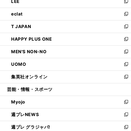
LEE
く
で
ド
ィ
い
新
開
ウ
ン
ウ
し
eclat
く
で
ド
ィ
い
新
開
ウ
ン
ウ
し
T JAPAN
く
で
ド
ィ
い
新
開
ウ
ン
ウ
し
HAPPY PLUS ONE
く
で
ド
ィ
い
新
開
ウ
ン
ウ
し
MEN'S NON-NO
く
で
ド
ィ
い
新
開
ウ
ン
ウ
し
UOMO
く
で
ド
ィ
い
新
開
ウ
ン
ウ
し
集英社オンライン
く
で
ド
ィ
い
新
開
ウ
ン
ウ
し
芸能・情報・スポーツ
く
で
ド
ィ
い
開
ウ
ン
ウ
Myojo
く
で
ド
ィ
新
開
ウ
ン
し
週プレNEWS
く
で
ド
い
新
開
ウ
ウ
し
週プレ グラジャパ!
く
で
ィ
い
新