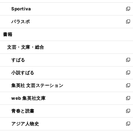
開
ン
ウ
し
Sportiva
く
ド
ィ
い
新
ウ
ン
ウ
し
パラスポ
で
ド
ィ
い
新
開
ウ
ン
ウ
し
書籍
く
で
ド
ィ
い
開
ウ
ン
ウ
文芸・文庫・総合
く
で
ド
ィ
開
ウ
ン
すばる
く
で
ド
新
開
ウ
し
小説すばる
く
で
い
新
開
ウ
し
集英社 文芸ステーション
く
ィ
い
新
ン
ウ
し
web 集英社文庫
ド
ィ
い
新
ウ
ン
ウ
し
青春と読書
で
ド
ィ
い
新
開
ウ
ン
ウ
し
アジア人物史
く
で
ド
ィ
い
新
開
ウ
ン
ウ
し