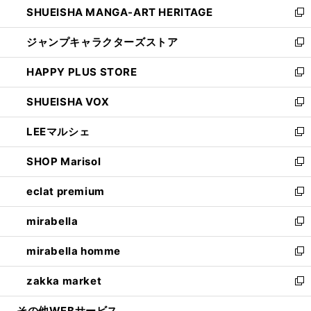
SHUEISHA MANGA-ART HERITAGE
く
で
い
新
開
ウ
し
ジャンプキャラクターズストア
く
ィ
い
新
ン
ウ
し
HAPPY PLUS STORE
ド
ィ
い
新
ウ
ン
ウ
し
SHUEISHA VOX
で
ド
ィ
い
新
開
ウ
ン
ウ
し
LEEマルシェ
く
で
ド
ィ
い
新
開
ウ
ン
ウ
し
SHOP Marisol
く
で
ド
ィ
い
新
開
ウ
ン
ウ
し
eclat premium
く
で
ド
ィ
い
新
開
ウ
ン
ウ
し
mirabella
く
で
ド
ィ
い
新
開
ウ
ン
ウ
し
mirabella homme
く
で
ド
ィ
い
新
開
ウ
ン
ウ
し
zakka market
く
で
ド
ィ
い
新
開
ウ
ン
ウ
し
その他WEBサービス
く
で