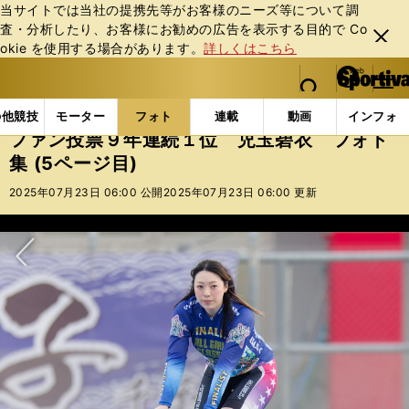
当サイトでは当社の提携先等がお客様のニーズ等について調
査・分析したり、お客様にお勧めの広告を表⽰する⽬的で Co
閉じ
okie を使⽤する場合があります。
詳しくはこちら
る
マイペ
web Sportiva (webスポルティーバ)
検索
メニュ
we
ー
フォトギャラリー
ファン投票９年連続１位 児玉碧衣 フ
b
ジ
の他競技
モーター
フォト
連載
動画
インフォ
ス
ファン投票９年連続１位 児玉碧衣 フォト
ポ
集 (5ページ目)
ル
テ
2025年07月23日 06:00 公開
2025年07月23日 06:00 更新
ィ
ー
バ
次へ