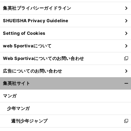
し
じ
集英社プライバシーガイドライン
い
る
ウ
SHUEISHA Privacy Guideline
ィ
ン
Setting of Cookies
ド
ウ
web Sportivaについて
で
開
Web Sportivaについてのお問い合わせ
く
新
し
広告についてのお問い合わせ
い
ウ
集英社サイト
ィ
開
ン
く/
マンガ
ド
閉
ウ
じ
少年マンガ
で
る
開
週刊少年ジャンプ
く
新
し