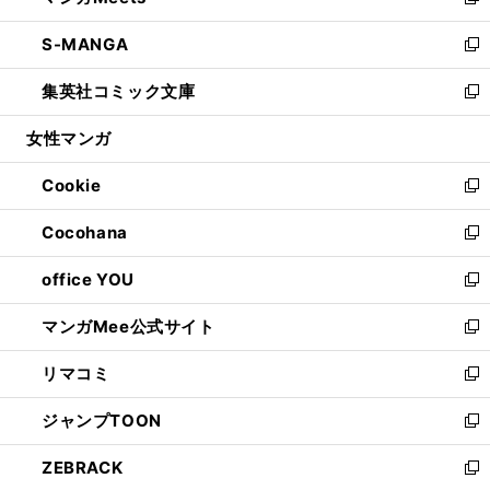
い
新
開
ウ
ン
ウ
し
S-MANGA
く
で
ド
ィ
い
新
開
ウ
ン
ウ
し
集英社コミック文庫
く
で
ド
ィ
い
新
開
ウ
ン
ウ
し
女性マンガ
く
で
ド
ィ
い
開
ウ
ン
ウ
Cookie
く
で
ド
ィ
新
開
ウ
ン
し
Cocohana
く
で
ド
い
新
開
ウ
ウ
し
office YOU
く
で
ィ
い
新
開
ン
ウ
し
マンガMee公式サイト
く
ド
ィ
い
新
ウ
ン
ウ
し
リマコミ
で
ド
ィ
い
新
開
ウ
ン
ウ
し
ジャンプTOON
く
で
ド
ィ
い
新
開
ウ
ン
ウ
し
ZEBRACK
く
で
ド
ィ
い
新