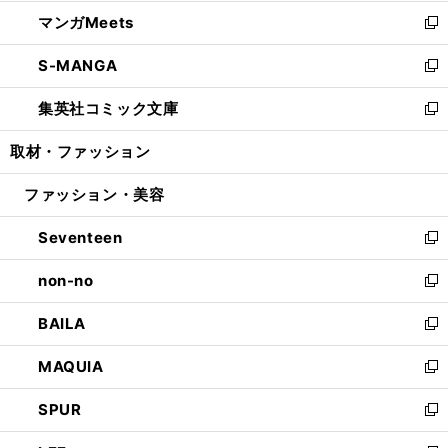
開
ウ
ン
ウ
し
マンガMeets
く
で
ド
ィ
い
新
開
ウ
ン
ウ
し
S-MANGA
く
で
ド
ィ
い
新
開
ウ
ン
ウ
し
集英社コミック文庫
く
で
ド
ィ
い
新
開
ウ
ン
ウ
し
取材・ファッション
く
で
ド
ィ
い
開
ウ
ン
ウ
ファッション・美容
く
で
ド
ィ
開
ウ
ン
Seventeen
く
で
ド
新
開
ウ
し
non-no
く
で
い
新
開
ウ
し
BAILA
く
ィ
い
新
ン
ウ
し
MAQUIA
ド
ィ
い
新
ウ
ン
ウ
し
SPUR
で
ド
ィ
い
新
開
ウ
ン
ウ
し