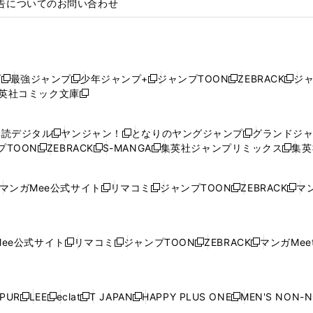
告についてのお問い合わせ
プ
最強ジャンプ
少年ジャンプ+
ジャンプTOON
ZEBRACK
ジ
新
新
新
新
新
英社コミック文庫
し
新
し
し
し
し
い
い
し
い
い
い
ウ
ウ
い
ウ
ウ
ウ
購読デジタル
ヤンジャン！
となりのヤングジャンプ
グランドジ
新
新
新
ィ
ィ
ウ
ィ
ィ
ィ
プTOON
ZEBRACK
S-MANGA
集英社ジャンプリミックス
集英
新
し
新
し
新
し
新
ン
ン
ィ
ン
ン
ン
し
い
し
い
し
い
し
ド
ド
ン
ド
ド
ド
い
ウ
い
ウ
い
ウ
い
ウ
ウ
ド
ウ
ウ
ウ
マンガMee公式サイト
リマコミ
ジャンプTOON
ZEBRACK
マン
新
新
新
新
ウ
ィ
ウ
ィ
ウ
ィ
ウ
で
で
ウ
で
で
で
し
し
し
し
し
ィ
ン
ィ
ン
ィ
ン
ィ
開
開
で
開
開
開
い
い
い
い
い
ン
ド
ン
ド
ン
ド
ン
く
く
開
く
く
く
ウ
ウ
ウ
ウ
ウ
ド
ウ
ド
ウ
ド
ウ
ド
ee公式サイト
リマコミ
ジャンプTOON
ZEBRACK
マンガMeet
く
新
新
新
新
ィ
ィ
ィ
ィ
ィ
ウ
で
ウ
で
ウ
で
ウ
し
し
し
し
ン
ン
ン
ン
ン
で
開
で
開
で
開
で
い
い
い
い
ド
ド
ド
ド
ド
開
く
開
く
開
く
開
ウ
ウ
ウ
ウ
ウ
ウ
ウ
ウ
ウ
PUR
LEE
eclat
T JAPAN
HAPPY PLUS ONE
MEN'S NON-
く
く
く
く
新
新
新
新
新
ィ
ィ
ィ
ィ
で
で
で
で
で