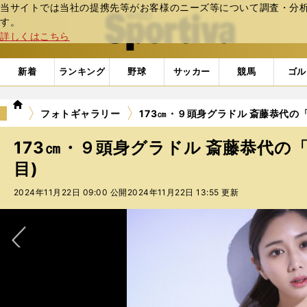
当サイトでは当社の提携先等がお客様のニーズ等について調査・分析し
web Sportiva (webスポルティーバ)
す。
詳しくはこちら
新着
ランキング
野球
サッカー
競馬
ゴル
we
フォトギャラリー
173㎝・９頭身グラドル 斎藤恭代の「
b
ス
173㎝・９頭身グラドル 斎藤恭代の「
ポ
ル
目)
テ
2024年11月22日 09:00 公開
2024年11月22日 13:55 更新
ィ
ー
バ
次へ