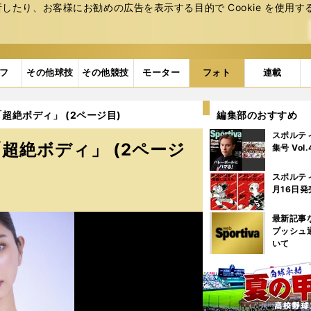
たり、お客様にお勧めの広告を表⽰する⽬的で Cookie を使⽤す
フ
その他球技
その他競技
モーター
フォト
連載
超絶ボディ」 (2ページ目)
編集部のおすすめ
スポルテ
超絶ボディ」 (2ページ
集号 Vol
スポルテ
月16日発
最新記事
プッシュ
いて