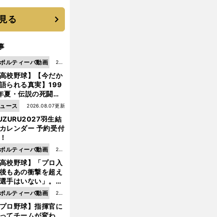
 それでもプロではな
大学進学を選ぶ理由
見る
事
ポルティーバ動画
202
高校野球】【今だか
6.0
語られる真実】199
8.0
年夏・伝説の死闘の
7更
中にPL学園に何が起
ュース
2026.08.07更新
新
ていた！？
UZURU2027羽生結
カレンダー 予約受付
！
ポルティーバ動画
202
高校野球】「プロ入
6.0
後もあの衝撃を超え
8.0
選手はいない」。PL
6更
園トリオが衝撃を受
ポルティーバ動画
202
新
た選手
プロ野球】指揮官に
6.0
ってチームが変わ