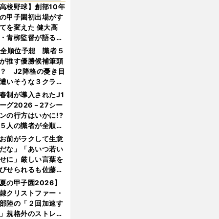
高校野球】創部10年
の甲子園初出場がす
てを変えた 健大高
・青栁監督が語る
機動破壊」はこうし
1全順位予想 識者５
生まれた
が推す優勝候補筆頭
？ J2降格の憂き目
遭いそうな３クラブ
は？
春制が導入されたJ1
ーグ2026－27シー
ンの行方はいかに!?
５人の識者が全順位
大胆予想
お前がラクして生意
だな」「あいつ若い
せに」厳しい言葉を
びせられるも佐藤慎
郎が貫いた誇りとフ
夏の甲子園2026】
ンへの思い
隷クリストファー・
部陸の「２回加速す
」規格外のストレー