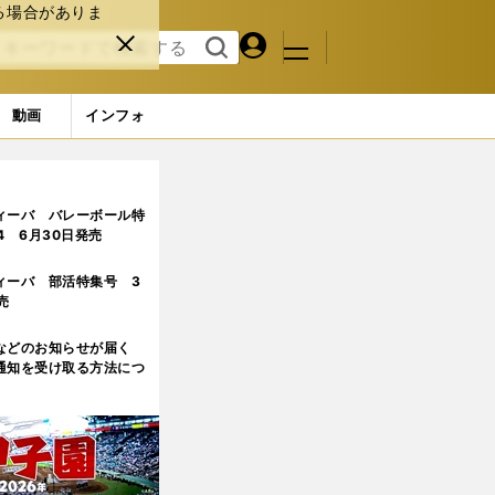
る場合がありま
マイペ
閉じ
検索
メニュ
ー
る
す
ジ
る
動画
インフォ
ィーバ バレーボール特
.4 6月30日発売
ィーバ 部活特集号 3
売
などのお知らせが届く
通知を受け取る方法につ