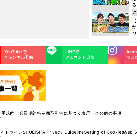
る
光
ス
ピ
【
が
っ
た
Instagra
LINE
YouTubeで
LINEで
Inst
m
チャンネル登録
アカウント追加
フォ
利用規約・会員規約
特定商取引法に基づく表示・その他の事項
プ
ガイドライン
SHUEISHA Privacy Guideline
Setting of Cookies
web 