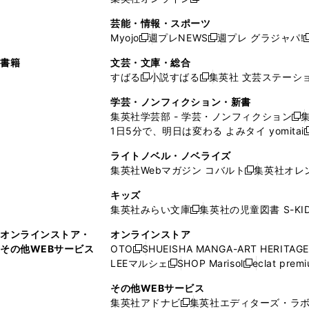
し
新
し
し
し
ン
ィ
ン
ン
開
で
開
で
い
し
い
い
い
ド
ン
ド
ド
芸能・情報・スポーツ
く
開
く
開
ウ
い
ウ
ウ
ウ
ウ
ド
ウ
ウ
Myojo
週プレNEWS
週プレ グラジャパ!
く
く
新
新
新
ィ
ウ
ィ
ィ
ィ
で
ウ
で
で
し
し
ン
ィ
ン
ン
ン
書籍
文芸・文庫・総合
開
で
開
開
い
い
ド
ン
ド
ド
ド
すばる
小説すばる
集英社 文芸ステーシ
く
開
く
く
新
新
ウ
ウ
ウ
ド
ウ
ウ
ウ
く
し
し
ィ
ィ
学芸・ノンフィクション・新書
で
ウ
で
で
で
い
い
ン
ン
集英社学芸部 - 学芸・ノンフィクション
開
で
開
開
開
新
ウ
ウ
ド
ド
1日5分で、明日は変わる よみタイ yomitai
く
開
く
く
く
し
新
ィ
ィ
ウ
ウ
く
い
ン
ン
ライトノベル・ノベライズ
で
で
ウ
ド
ド
集英社Webマガジン コバルト
集英社オレ
開
開
新
ィ
ウ
ウ
く
く
し
ン
キッズ
で
で
い
ド
集英社みらい文庫
集英社の児童図書 S-KID
開
開
新
ウ
ウ
く
く
し
ィ
オンラインストア・
オンラインストア
で
い
ン
その他WEBサービス
OTO
SHUEISHA MANGA-ART HERITAGE
開
新
ウ
ド
LEEマルシェ
SHOP Marisol
eclat prem
く
し
新
新
ィ
ウ
い
し
し
ン
その他WEBサービス
で
ウ
い
い
ド
集英社アドナビ
集英社エディターズ・ラ
開
新