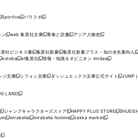
し
し
し
し
し
ン
ン
ン
ン
開
開
開
開
開
い
い
い
い
い
ド
ド
ド
ド
く
く
く
く
く
ウ
ウ
ウ
ウ
ウ
ウ
ウ
ウ
ウ
Sportiva
パラスポ
新
新
ィ
ィ
ィ
ィ
ィ
で
で
で
で
し
し
し
ン
ン
ン
ン
ン
開
開
開
開
い
い
い
ド
ド
ド
ド
ド
ョン
web 集英社文庫
青春と読書
アジア人物史
く
く
く
く
新
新
新
新
ウ
ウ
ウ
ウ
ウ
ウ
ウ
ウ
し
し
し
し
ィ
ィ
ィ
で
で
で
で
で
い
い
い
い
ン
ン
ン
集英社ビジネス書
集英社新書
集英社新書プラス - 知の水先案内人
開
開
開
開
開
新
新
新
ウ
ウ
ウ
ウ
ド
ド
ド
kotoba
e!集英社
情報・知識＆オピニオン imidas
く
く
く
く
く
新
し
新
し
新
ィ
ィ
ィ
ィ
ウ
ウ
ウ
し
し
い
し
い
し
ン
ン
ン
ン
で
で
で
い
い
ウ
い
ウ
い
ド
ド
ド
ド
ンジ文庫
シフォン文庫
ダッシュエックス文庫公式サイト
JUMP 
開
開
開
新
新
新
ウ
ウ
ィ
ウ
ィ
ウ
ウ
ウ
ウ
ウ
く
く
く
し
し
し
ィ
ィ
ン
ィ
ン
ィ
で
で
で
で
い
い
い
ン
ン
ド
ン
ド
ン
S.LAND
開
開
開
開
新
ウ
ウ
ウ
ド
ド
ウ
ド
ウ
ド
く
く
く
く
し
ィ
ィ
ィ
ウ
ウ
で
ウ
で
ウ
い
ン
ン
ン
ジャンプキャラクターズストア
HAPPY PLUS STORE
SHUEIS
で
で
開
で
開
で
新
新
新
ウ
ド
ド
ド
ium
mirabella
mirabella homme
zakka market
開
開
く
開
く
開
し
新
新
新
し
新
し
ィ
ウ
ウ
ウ
く
く
く
く
い
し
し
い
し
し
い
ン
で
で
で
ウ
い
い
ウ
い
い
ウ
ド
ボ
開
開
開
新