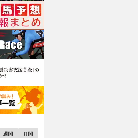
週間
月間