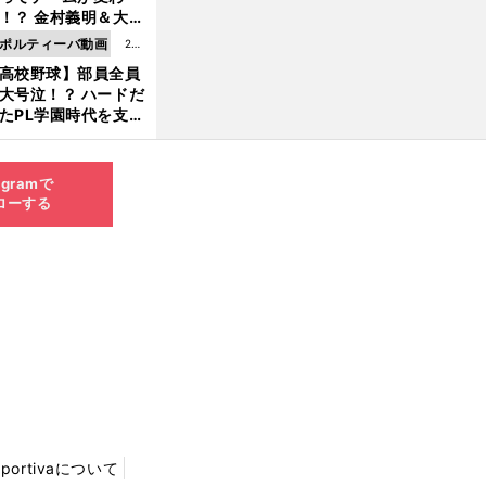
8.0
！？ 金村義明＆大塚
6更
二が語る歴代監督エ
ポルティーバ動画
202
新
ソード
高校野球】部員全員
6.0
大号泣！？ ハードだ
8.0
たPL学園時代を支え
6更
ものとは
新
agramで
ローする
Sportivaについて