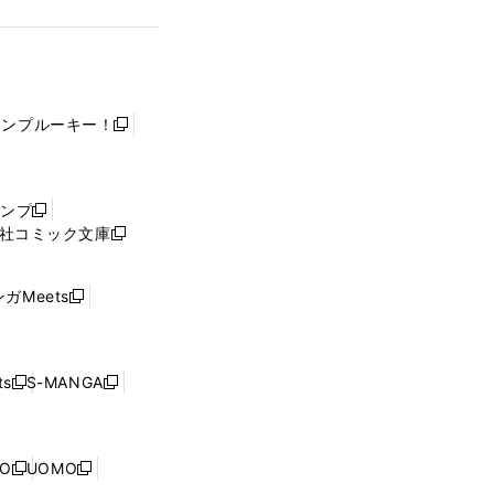
ャンプルーキー！
新
し
い
ウ
ャンプ
新
ィ
社コミック文庫
し
新
ン
い
し
ド
ウ
い
ウ
ガMeets
新
ィ
ウ
で
し
ン
ィ
開
い
ド
ン
く
ウ
ウ
ド
s
S-MANGA
新
新
ィ
で
ウ
し
し
ン
開
で
い
い
ド
く
開
ウ
ウ
ウ
NO
UOMO
く
新
新
ィ
ィ
で