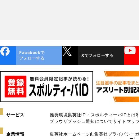
ebo
X
YouTube
Facebookで
Xでフォローする
ok
フォローする
サービス
推奨環境
集英社ID・スポルティーバIDとは
ブラウザプッシュ通知について
サイトマッ
企業情報
集英社ホームページ
集英社プライバシー
新