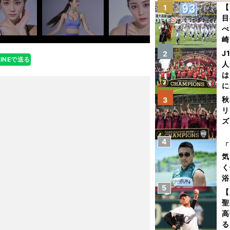
【
1
目
べ
崎
「
J
2
LINEで送る
て
人
は
に
と
秋
3
リ
ズ
4
を
「
気
く
浴
5
太
【
ァ
聖
高
る