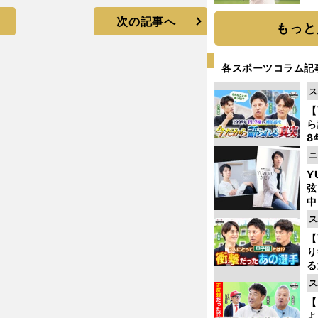
ト
次の記事へ
く
もっと
各スポーツコラム記
ス
【
ら
8
最
ニ
き
Y
弦
中
ス
【
り
る
学
ス
け
【
よ