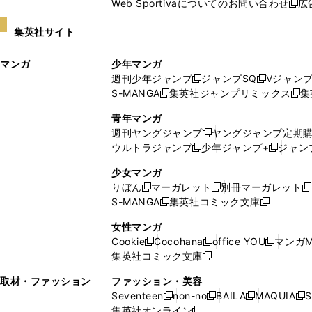
Web Sportivaについてのお問い合わせ
広
し
新
い
し
集英社サイト
ウ
い
ィ
ウ
マンガ
少年マンガ
ン
ィ
週刊少年ジャンプ
ジャンプSQ
Vジャン
ド
ン
新
新
S-MANGA
集英社ジャンプリミックス
集
ウ
ド
新
し
し
新
で
ウ
し
い
い
し
青年マンガ
開
で
い
ウ
ウ
い
週刊ヤングジャンプ
ヤングジャンプ定期
新
く
開
ウ
ィ
ィ
ウ
ウルトラジャンプ
少年ジャンプ+
ジャン
新
し
新
く
ィ
ン
ン
ィ
し
い
し
ン
ド
ド
ン
少女マンガ
い
ウ
い
ド
ウ
ウ
ド
りぼん
マーガレット
別冊マーガレット
新
新
新
ウ
ィ
ウ
ウ
で
で
ウ
S-MANGA
集英社コミック文庫
し
新
し
新
ィ
ン
ィ
で
開
開
で
い
し
い
し
ン
ド
ン
女性マンガ
開
く
く
開
ウ
い
ウ
い
ド
ウ
ド
Cookie
Cocohana
office YOU
マンガM
く
く
新
新
新
ィ
ウ
ィ
ウ
ウ
で
ウ
集英社コミック文庫
し
新
し
し
ン
ィ
ン
ィ
で
開
で
い
し
い
い
ド
ン
ド
ン
取材・ファッション
ファッション・美容
開
く
開
ウ
い
ウ
ウ
ウ
ド
ウ
ド
Seventeen
non-no
BAILA
MAQUIA
S
く
く
新
新
新
新
ィ
ウ
ィ
ィ
で
ウ
で
ウ
集英社オンライン