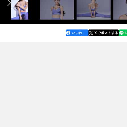
いいね
Xでポストする
line
faceboo
x
k