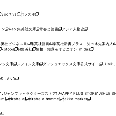
し
し
し
し
し
ン
ン
ン
ン
開
開
開
開
開
い
い
い
い
い
ド
ド
ド
ド
く
く
く
く
く
ウ
ウ
ウ
ウ
ウ
ウ
ウ
ウ
ウ
Sportiva
パラスポ
新
新
ィ
ィ
ィ
ィ
ィ
で
で
で
で
し
し
し
ン
ン
ン
ン
ン
開
開
開
開
い
い
い
ド
ド
ド
ド
ド
ョン
web 集英社文庫
青春と読書
アジア人物史
く
く
く
く
新
新
新
新
ウ
ウ
ウ
ウ
ウ
ウ
ウ
ウ
し
し
し
し
ィ
ィ
ィ
で
で
で
で
で
い
い
い
い
ン
ン
ン
集英社ビジネス書
集英社新書
集英社新書プラス - 知の水先案内人
開
開
開
開
開
新
新
新
ウ
ウ
ウ
ウ
ド
ド
ド
kotoba
e!集英社
情報・知識＆オピニオン imidas
く
く
く
く
く
新
し
新
し
新
ィ
ィ
ィ
ィ
ウ
ウ
ウ
し
し
い
し
い
し
ン
ン
ン
ン
で
で
で
い
い
ウ
い
ウ
い
ド
ド
ド
ド
ンジ文庫
シフォン文庫
ダッシュエックス文庫公式サイト
JUMP 
開
開
開
新
新
新
ウ
ウ
ィ
ウ
ィ
ウ
ウ
ウ
ウ
ウ
く
く
く
し
し
し
ィ
ィ
ン
ィ
ン
ィ
で
で
で
で
い
い
い
ン
ン
ド
ン
ド
ン
S.LAND
開
開
開
開
新
ウ
ウ
ウ
ド
ド
ウ
ド
ウ
ド
く
く
く
く
し
ィ
ィ
ィ
ウ
ウ
で
ウ
で
ウ
い
ン
ン
ン
ジャンプキャラクターズストア
HAPPY PLUS STORE
SHUEIS
で
で
開
で
開
で
新
新
新
ウ
ド
ド
ド
ium
mirabella
mirabella homme
zakka market
開
開
く
開
く
開
し
新
新
新
し
新
し
ィ
ウ
ウ
ウ
く
く
く
く
い
し
し
い
し
し
い
ン
で
で
で
ウ
い
い
ウ
い
い
ウ
ド
ボ
開
開
開
新