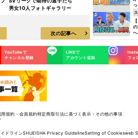
着フ
SVリーグで期待の選手たち
っ
男女10人フォトギャラリー
た
ス
【
の
へ
次の記事へ
大
エ
Instagra
LINE
YouTubeで
LINEで
Inst
m
チャンネル登録
アカウント追加
フォ
利用規約・会員規約
特定商取引法に基づく表示・その他の事項
プ
ガイドライン
SHUEISHA Privacy Guideline
Setting of Cookies
web 