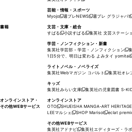
し
新
し
し
し
ン
ィ
ン
ン
開
で
開
で
い
し
い
い
い
ド
ン
ド
ド
芸能・情報・スポーツ
く
開
く
開
ウ
い
ウ
ウ
ウ
ウ
ド
ウ
ウ
Myojo
週プレNEWS
週プレ グラジャパ!
く
く
新
新
新
ィ
ウ
ィ
ィ
ィ
で
ウ
で
で
し
し
ン
ィ
ン
ン
ン
書籍
文芸・文庫・総合
開
で
開
開
い
い
ド
ン
ド
ド
ド
すばる
小説すばる
集英社 文芸ステーシ
く
開
く
く
新
新
ウ
ウ
ウ
ド
ウ
ウ
ウ
く
し
し
ィ
ィ
学芸・ノンフィクション・新書
で
ウ
で
で
で
い
い
ン
ン
集英社学芸部 - 学芸・ノンフィクション
開
で
開
開
開
新
ウ
ウ
ド
ド
1日5分で、明日は変わる よみタイ yomitai
く
開
く
く
く
し
新
ィ
ィ
ウ
ウ
く
い
ン
ン
ライトノベル・ノベライズ
で
で
ウ
ド
ド
集英社Webマガジン コバルト
集英社オレ
開
開
新
ィ
ウ
ウ
く
く
し
ン
キッズ
で
で
い
ド
集英社みらい文庫
集英社の児童図書 S-KID
開
開
新
ウ
ウ
く
く
し
ィ
オンラインストア・
オンラインストア
で
い
ン
その他WEBサービス
OTO
SHUEISHA MANGA-ART HERITAGE
開
新
ウ
ド
LEEマルシェ
SHOP Marisol
eclat prem
く
し
新
新
ィ
ウ
い
し
し
ン
その他WEBサービス
で
ウ
い
い
ド
集英社アドナビ
集英社エディターズ・ラ
開
新