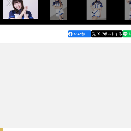
いいね
Xでポストする
line
faceboo
x
k