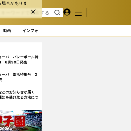
る場合がありま
マイペ
閉じ
検索
メニュ
ー
る
す
ジ
る
動画
インフォ
ィーバ バレーボール特
.4 6月30日発売
ィーバ 部活特集号 3
売
などのお知らせが届く
通知を受け取る方法につ