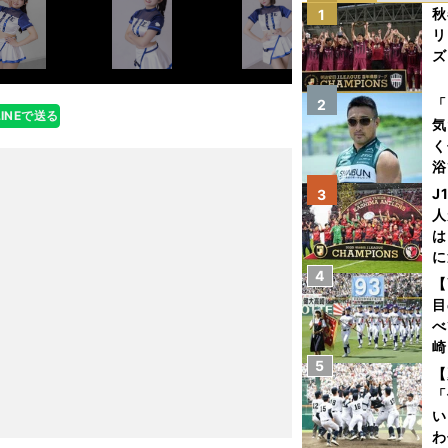
秋
1
リ
ズ
を
「
2
LINEで送る
気
く
浴
太
J
3
ァ
人
は
に
4
と
【
目
べ
崎
5
「
【
て
「
い
わ