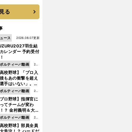
優勝校はここだ！
見る
事
ュース
2026.08.07更新
UZURU2027羽生結
カレンダー 予約受付
！
ポルティーバ動画
202
高校野球】「プロ入
6.0
後もあの衝撃を超え
8.0
選手はいない」。PL
6更
園トリオが衝撃を受
ポルティーバ動画
202
新
た選手
プロ野球】指揮官に
6.0
ってチームが変わ
8.0
！？ 金村義明＆大塚
6更
二が語る歴代監督エ
ポルティーバ動画
202
新
ソード
高校野球】部員全員
6.0
大号泣！？ ハードだ