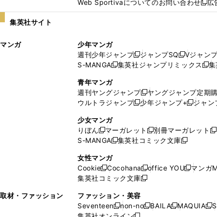
Web Sportivaについてのお問い合わせ
広
し
新
い
し
集英社サイト
ウ
い
ィ
ウ
マンガ
少年マンガ
ン
ィ
週刊少年ジャンプ
ジャンプSQ
Vジャン
ド
ン
新
新
S-MANGA
集英社ジャンプリミックス
集
ウ
ド
新
し
し
新
で
ウ
し
い
い
し
青年マンガ
開
で
い
ウ
ウ
い
週刊ヤングジャンプ
ヤングジャンプ定期
新
く
開
ウ
ィ
ィ
ウ
ウルトラジャンプ
少年ジャンプ+
ジャン
新
し
新
く
ィ
ン
ン
ィ
し
い
し
ン
ド
ド
ン
少女マンガ
い
ウ
い
ド
ウ
ウ
ド
りぼん
マーガレット
別冊マーガレット
新
新
新
ウ
ィ
ウ
ウ
で
で
ウ
S-MANGA
集英社コミック文庫
し
新
し
新
ィ
ン
ィ
で
開
開
で
い
し
い
し
ン
ド
ン
女性マンガ
開
く
く
開
ウ
い
ウ
い
ド
ウ
ド
Cookie
Cocohana
office YOU
マンガM
く
く
新
新
新
ィ
ウ
ィ
ウ
ウ
で
ウ
集英社コミック文庫
し
新
し
し
ン
ィ
ン
ィ
で
開
で
い
し
い
い
ド
ン
ド
ン
取材・ファッション
ファッション・美容
開
く
開
ウ
い
ウ
ウ
ウ
ド
ウ
ド
Seventeen
non-no
BAILA
MAQUIA
S
く
く
新
新
新
新
ィ
ウ
ィ
ィ
で
ウ
で
ウ
集英社オンライン