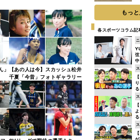
だ
もっと
各スポーツコラム記
ニ
Y
弦
中
ス
ん」
【あの人は今】スカッシュ松井
千夏「今昔」フォトギャラリー
【
り
る
学
ス
け
【
よ
る
光
ス
ピ
【
が