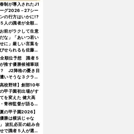
春制が導入されたJ1
ーグ2026－27シー
ンの行方はいかに!?
５人の識者が全順位
大胆予想
お前がラクして生意
だな」「あいつ若い
せに」厳しい言葉を
びせられるも佐藤慎
郎が貫いた誇りとフ
1全順位予想 識者５
ンへの思い
が推す優勝候補筆頭
？ J2降格の憂き目
遭いそうな３クラブ
は？
高校野球】創部10年
の甲子園初出場がす
てを変えた 健大高
・青栁監督が語る
機動破壊」はこうし
夏の甲子園2026】
生まれた
優勝は横浜じゃな
」 波乱必至の組み合
せで識者５人が選ん