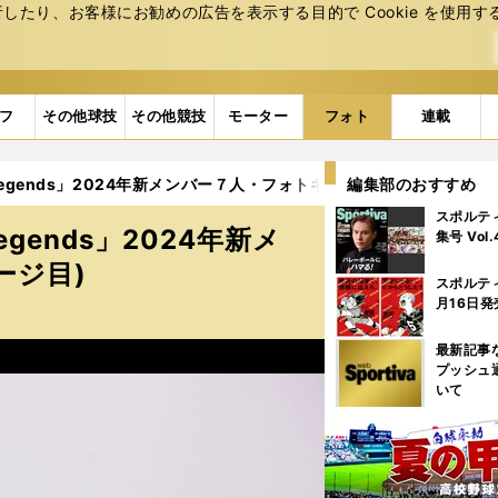
たり、お客様にお勧めの広告を表⽰する⽬的で Cookie を使⽤す
フ
その他球技
その他競技
モーター
フォト
連載
egends」2024年新メンバー７人・フォトギャラリー (8ページ目)
編集部のおすすめ
スポルテ
gends」2024年新メ
集号 Vol
ージ目)
スポルテ
月16日発
最新記事
プッシュ
いて