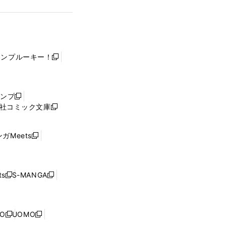
ャンプルーキー！
新
し
い
ウ
ャンプ
新
ィ
社コミック文庫
し
新
ン
い
し
ド
ウ
い
ウ
ガMeets
新
ィ
ウ
で
し
ン
ィ
開
い
ド
ン
く
ウ
ウ
ド
s
S-MANGA
新
新
ィ
で
ウ
し
し
ン
開
で
い
い
ド
く
開
ウ
ウ
ウ
NO
UOMO
く
新
新
ィ
ィ
で