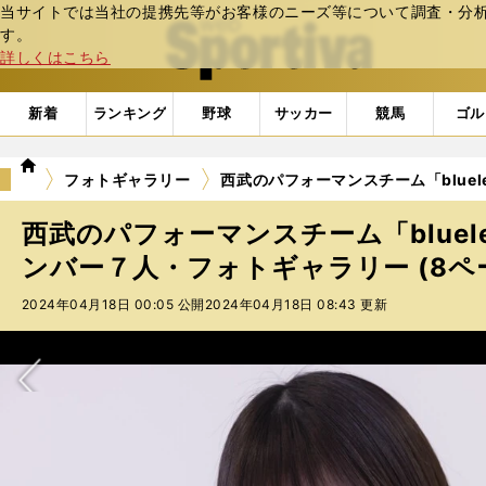
当サイトでは当社の提携先等がお客様のニーズ等について調査・分析し
web Sportiva (webスポルティーバ)
す。
詳しくはこちら
新着
ランキング
野球
サッカー
競馬
ゴル
we
フォトギャラリー
西武のパフォーマンスチーム「bluel
b
ス
西武のパフォーマンスチーム「bluele
ポ
ル
ンバー７人・フォトギャラリー (8ペ
テ
2024年04月18日 00:05 公開
2024年04月18日 08:43 更新
ィ
ー
バ
次へ