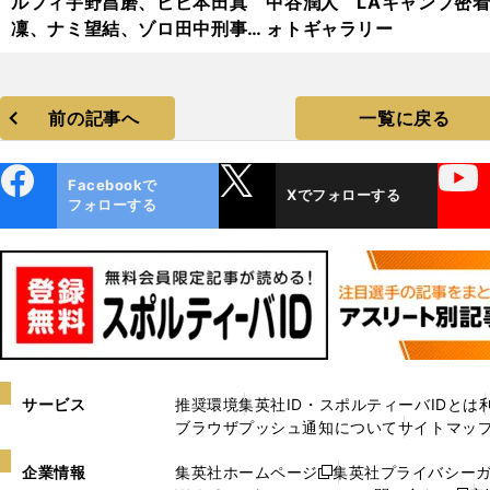
ルフィ宇野昌磨、ビビ本田真
中谷潤人 LAキャンプ密
凜、ナミ望結、ゾロ田中刑事...
ォトギャラリー
『ワンピース・オン・アイス』
2024・フォトギャラリー
前の記事へ
一覧に戻る
ebo
X
YouTube
Facebookで
Xでフォローする
ok
フォローする
サービス
推奨環境
集英社ID・スポルティーバIDとは
ブラウザプッシュ通知について
サイトマッ
企業情報
集英社ホームページ
集英社プライバシー
新