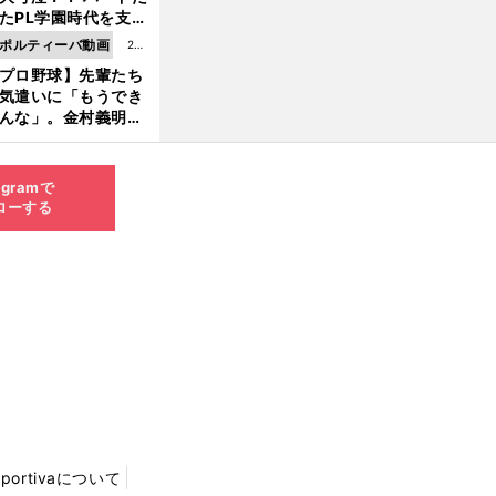
8.0
たPL学園時代を支え
6更
ものとは
ポルティーバ動画
202
新
プロ野球】先輩たち
6.0
気遣いに「もうでき
8.0
んな」。金村義明＆
6更
塚光二が明かす引退
新
ピソード！
agramで
ローする
Sportivaについて