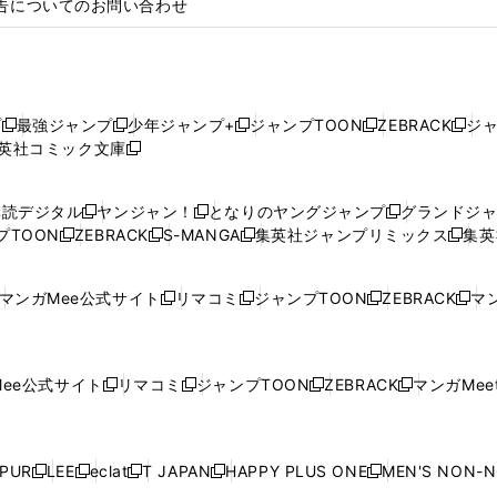
告についてのお問い合わせ
プ
最強ジャンプ
少年ジャンプ+
ジャンプTOON
ZEBRACK
ジ
新
新
新
新
新
英社コミック文庫
し
新
し
し
し
し
い
い
し
い
い
い
ウ
ウ
い
ウ
ウ
ウ
購読デジタル
ヤンジャン！
となりのヤングジャンプ
グランドジ
新
新
新
ィ
ィ
ウ
ィ
ィ
ィ
プTOON
ZEBRACK
S-MANGA
集英社ジャンプリミックス
集英
新
し
新
し
新
し
新
ン
ン
ィ
ン
ン
ン
し
い
し
い
し
い
し
ド
ド
ン
ド
ド
ド
い
ウ
い
ウ
い
ウ
い
ウ
ウ
ド
ウ
ウ
ウ
マンガMee公式サイト
リマコミ
ジャンプTOON
ZEBRACK
マン
新
新
新
新
ウ
ィ
ウ
ィ
ウ
ィ
ウ
で
で
ウ
で
で
で
し
し
し
し
し
ィ
ン
ィ
ン
ィ
ン
ィ
開
開
で
開
開
開
い
い
い
い
い
ン
ド
ン
ド
ン
ド
ン
く
く
開
く
く
く
ウ
ウ
ウ
ウ
ウ
ド
ウ
ド
ウ
ド
ウ
ド
ee公式サイト
リマコミ
ジャンプTOON
ZEBRACK
マンガMeet
く
新
新
新
新
ィ
ィ
ィ
ィ
ィ
ウ
で
ウ
で
ウ
で
ウ
し
し
し
し
ン
ン
ン
ン
ン
で
開
で
開
で
開
で
い
い
い
い
ド
ド
ド
ド
ド
開
く
開
く
開
く
開
ウ
ウ
ウ
ウ
ウ
ウ
ウ
ウ
ウ
PUR
LEE
eclat
T JAPAN
HAPPY PLUS ONE
MEN'S NON-
く
く
く
く
新
新
新
新
新
ィ
ィ
ィ
ィ
で
で
で
で
で