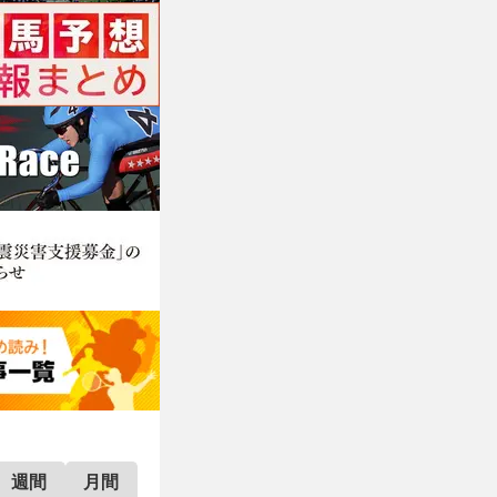
週間
月間