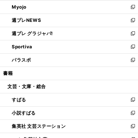
開
ウ
ン
ウ
Myojo
く
で
ド
ィ
新
開
ウ
ン
し
週プレNEWS
く
で
ド
い
新
開
ウ
ウ
し
週プレ グラジャパ!
く
で
ィ
い
新
開
ン
ウ
し
Sportiva
く
ド
ィ
い
新
ウ
ン
ウ
し
パラスポ
で
ド
ィ
い
新
開
ウ
ン
ウ
し
書籍
く
で
ド
ィ
い
開
ウ
ン
ウ
文芸・文庫・総合
く
で
ド
ィ
開
ウ
ン
すばる
く
で
ド
新
開
ウ
し
小説すばる
く
で
い
新
開
ウ
し
集英社 文芸ステーション
く
ィ
い
新
ン
ウ
し