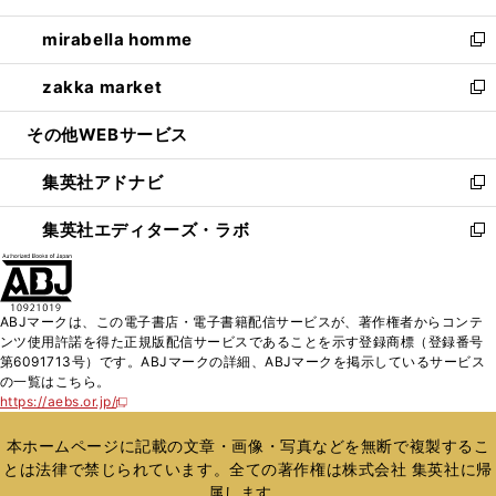
開
ウ
ン
ウ
し
mirabella homme
く
で
ド
ィ
い
新
開
ウ
ン
ウ
し
zakka market
く
で
ド
ィ
い
新
開
ウ
ン
ウ
し
その他WEBサービス
く
で
ド
ィ
い
開
ウ
ン
ウ
集英社アドナビ
く
で
ド
ィ
新
開
ウ
ン
し
集英社エディターズ・ラボ
く
で
ド
い
新
開
ウ
ウ
し
く
で
ィ
い
開
ン
ウ
ABJマークは、この電子書店・電子書籍配信サービスが、著作権者からコンテ
く
ド
ィ
ンツ使用許諾を得た正規版配信サービスであることを示す登録商標（登録番号
ウ
ン
第6091713号）です。ABJマークの詳細、ABJマークを掲示しているサービス
で
ド
の一覧はこちら。
開
ウ
https://aebs.or.jp/
新
く
で
し
い
開
本ホームページに記載の文章・画像・写真などを無断で複製するこ
ウ
く
とは法律で禁じられています。全ての著作権は株式会社 集英社に帰
ィ
属します。
ン