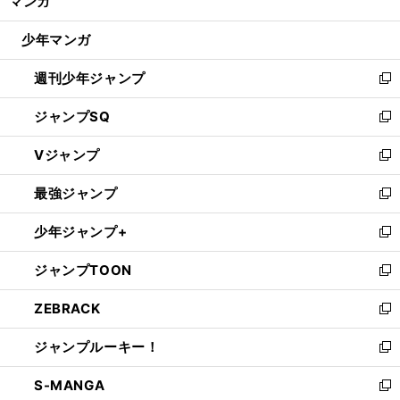
マンガ
ド
閉
ウ
じ
少年マンガ
で
る
開
週刊少年ジャンプ
く
新
し
ジャンプSQ
い
新
ウ
し
Vジャンプ
ィ
い
新
ン
ウ
し
最強ジャンプ
ド
ィ
い
新
ウ
ン
ウ
し
少年ジャンプ+
で
ド
ィ
い
新
開
ウ
ン
ウ
し
ジャンプTOON
く
で
ド
ィ
い
新
開
ウ
ン
ウ
し
ZEBRACK
く
で
ド
ィ
い
新
開
ウ
ン
ウ
し
ジャンプルーキー！
く
で
ド
ィ
い
新
開
ウ
ン
ウ
し
S-MANGA
く
で
ド
ィ
い
新