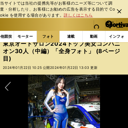
当サイトでは当社の提携先等がお客様のニーズ等について調
査・分析したり、お客様にお勧めの広告を表⽰する⽬的で Co
閉じ
okie を使⽤する場合があります。
詳しくはこちら
る
マイペ
web Sportiva (webスポルティーバ)
検索
メニュ
we
ー
フォトギャラリー
スポーツビーナスギャラリー
東京
b
ジ
の他競技
モーター
フォト
連載
動画
インフォ
ス
東京オートサロン2024トップ美女コンパニ
ポ
オン30人（中編）「全身フォト」 (8ページ
ル
目)
テ
ィ
2024年01月22日 10:25 公開
2024年01月22日 13:03 更新
ー
バ
次へ