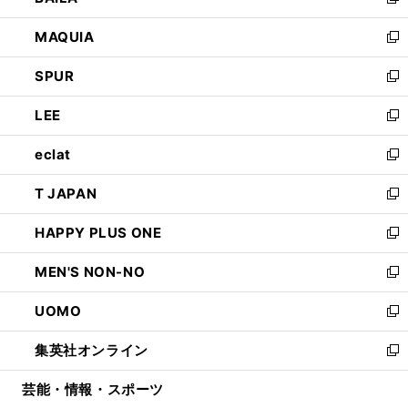
い
新
ン
ウ
し
MAQUIA
ド
ィ
い
新
ウ
ン
ウ
し
SPUR
で
ド
ィ
い
新
開
ウ
ン
ウ
し
LEE
く
で
ド
ィ
い
新
開
ウ
ン
ウ
し
eclat
く
で
ド
ィ
い
新
開
ウ
ン
ウ
し
T JAPAN
く
で
ド
ィ
い
新
開
ウ
ン
ウ
し
HAPPY PLUS ONE
く
で
ド
ィ
い
新
開
ウ
ン
ウ
し
MEN'S NON-NO
く
で
ド
ィ
い
新
開
ウ
ン
ウ
し
UOMO
く
で
ド
ィ
い
新
開
ウ
ン
ウ
し
集英社オンライン
く
で
ド
ィ
い
新
開
ウ
ン
ウ
し
芸能・情報・スポーツ
く
で
ド
ィ
い