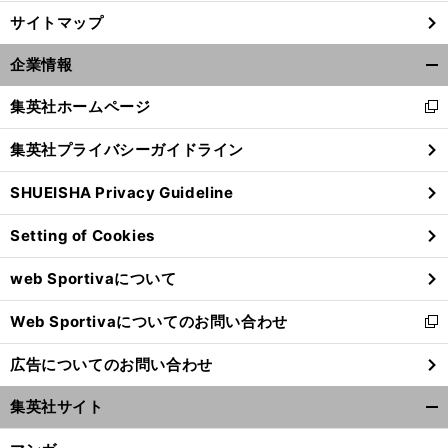
サイトマップ
企業情報
開
く/
集英社ホームページ
新
閉
し
じ
集英社プライバシーガイドライン
い
る
ウ
SHUEISHA Privacy Guideline
ィ
ン
Setting of Cookies
ド
ウ
web Sportivaについて
で
開
Web Sportivaについてのお問い合わせ
く
新
し
広告についてのお問い合わせ
い
ウ
集英社サイト
ィ
開
ン
く/