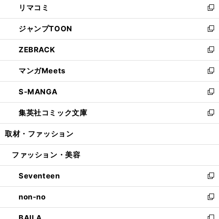
リマコミ
で
ド
ィ
い
新
開
ウ
ン
ウ
し
ジャンプTOON
く
で
ド
ィ
い
新
開
ウ
ン
ウ
し
ZEBRACK
く
で
ド
ィ
い
新
開
ウ
ン
ウ
し
マンガMeets
く
で
ド
ィ
い
新
開
ウ
ン
ウ
し
S-MANGA
く
で
ド
ィ
い
新
開
ウ
ン
ウ
し
集英社コミック文庫
く
で
ド
ィ
い
新
開
ウ
ン
ウ
し
取材・ファッション
く
で
ド
ィ
い
開
ウ
ン
ウ
ファッション・美容
く
で
ド
ィ
開
ウ
ン
Seventeen
く
で
ド
新
開
ウ
し
non-no
く
で
い
新
開
ウ
し
BAILA
く
ィ