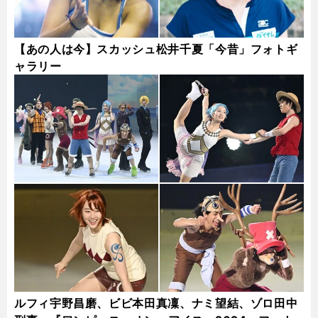
【あの人は今】スカッシュ松井千夏「今昔」フォトギ
ャラリー
ルフィ宇野昌磨、ビビ本田真凜、ナミ望結、ゾロ田中