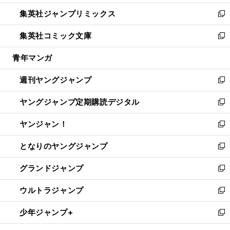
開
ウ
ン
ウ
し
集英社ジャンプリミックス
く
で
ド
ィ
い
新
開
ウ
ン
ウ
し
集英社コミック文庫
く
で
ド
ィ
い
新
開
ウ
ン
ウ
し
青年マンガ
く
で
ド
ィ
い
開
ウ
ン
ウ
週刊ヤングジャンプ
く
で
ド
ィ
新
開
ウ
ン
し
ヤングジャンプ定期購読デジタル
く
で
ド
い
新
開
ウ
ウ
し
ヤンジャン！
く
で
ィ
い
新
開
ン
ウ
し
となりのヤングジャンプ
く
ド
ィ
い
新
ウ
ン
ウ
し
グランドジャンプ
で
ド
ィ
い
新
開
ウ
ン
ウ
し
ウルトラジャンプ
く
で
ド
ィ
い
新
開
ウ
ン
ウ
し
少年ジャンプ+
く
で
ド
ィ
い
新
開
ウ
ン
ウ
し