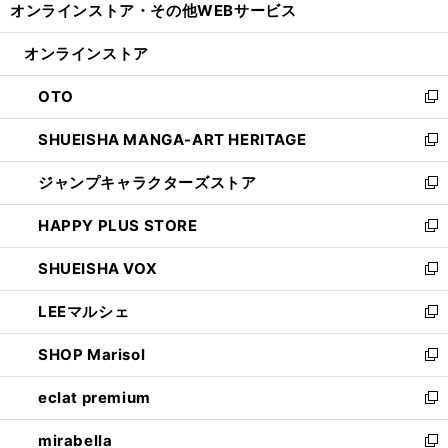
オンラインストア・
その他WEBサービス
く
で
ィ
い
開
ン
ウ
オンラインストア
く
ド
ィ
ウ
ン
OTO
で
ド
新
開
ウ
し
SHUEISHA MANGA-ART HERITAGE
く
で
い
新
開
ウ
し
ジャンプキャラクターズストア
く
ィ
い
新
ン
ウ
し
HAPPY PLUS STORE
ド
ィ
い
新
ウ
ン
ウ
し
SHUEISHA VOX
で
ド
ィ
い
新
開
ウ
ン
ウ
し
LEEマルシェ
く
で
ド
ィ
い
新
開
ウ
ン
ウ
し
SHOP Marisol
く
で
ド
ィ
い
新
開
ウ
ン
ウ
し
eclat premium
く
で
ド
ィ
い
新
開
ウ
ン
ウ
し
mirabella
く
で
ド
ィ
い
新