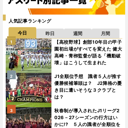
人気記事ランキング
今日
昨日
週間
月間
【高校野球】創部10年目の甲子
1
園初出場がすべてを変えた 健大
高崎・青栁監督が語る「機動破
壊」はこうして生まれた
J1全順位予想 識者５人が推す
2
優勝候補筆頭は？ J2降格の憂
き目に遭いそうな３クラブと
は？
秋春制が導入されたJ1リーグ2
3
026－27シーズンの行方はい
かに!? ５人の識者が全順位を