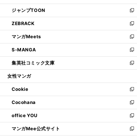
開
ウ
ン
ウ
し
ジャンプTOON
く
で
ド
ィ
い
新
開
ウ
ン
ウ
し
ZEBRACK
く
で
ド
ィ
い
新
開
ウ
ン
ウ
し
マンガMeets
く
で
ド
ィ
い
新
開
ウ
ン
ウ
し
S-MANGA
く
で
ド
ィ
い
新
開
ウ
ン
ウ
し
集英社コミック文庫
く
で
ド
ィ
い
新
開
ウ
ン
ウ
し
女性マンガ
く
で
ド
ィ
い
開
ウ
ン
ウ
Cookie
く
で
ド
ィ
新
開
ウ
ン
し
Cocohana
く
で
ド
い
新
開
ウ
ウ
し
office YOU
く
で
ィ
い
新
開
ン
ウ
し
マンガMee公式サイト
く
ド
ィ
い
新
ウ
ン
ウ
し