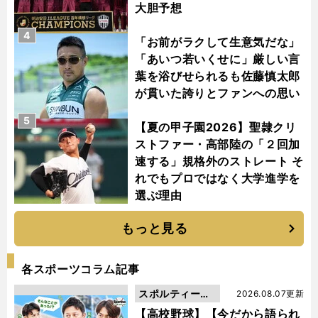
大胆予想
4
「お前がラクして生意気だな」
「あいつ若いくせに」厳しい言
葉を浴びせられるも佐藤慎太郎
が貫いた誇りとファンへの思い
5
【夏の甲子園2026】聖隷クリ
ストファー・高部陸の「２回加
速する」規格外のストレート そ
れでもプロではなく大学進学を
選ぶ理由
もっと見る
各スポーツコラム記事
スポルティーバ
2026.08.07更新
動画
【高校野球】【今だから語られ