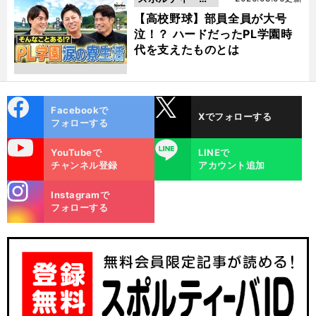
動画
【高校野球】部員全員が大号
泣！？ ハードだったPL学園時
代を支えたものとは
cebo
X
Facebookで
Xでフォローする
ok
フォローする
uTube
LINE
YouTubeで
LINEで
チャンネル登録
アカウント追加
stagra
Instagramで
m
フォローする