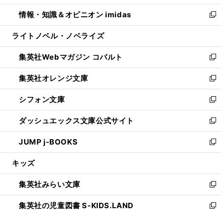
開
ウ
ン
ウ
し
情報・知識＆オピニオン imidas
く
で
ド
ィ
い
新
開
ウ
ン
ウ
し
ライトノベル・ノベライズ
く
で
ド
ィ
い
開
ウ
ン
ウ
集英社Webマガジン コバルト
く
で
ド
ィ
新
開
ウ
ン
し
集英社オレンジ文庫
く
で
ド
い
新
開
ウ
ウ
し
シフォン文庫
く
で
ィ
い
新
開
ン
ウ
し
ダッシュエックス文庫公式サイト
く
ド
ィ
い
新
ウ
ン
ウ
し
JUMP j-BOOKS
で
ド
ィ
い
新
開
ウ
ン
ウ
し
キッズ
く
で
ド
ィ
い
開
ウ
ン
ウ
集英社みらい文庫
く
で
ド
ィ
新
開
ウ
ン
し
集英社の児童図書 S-KIDS.LAND
く
で
ド
い
新
開
ウ
ウ
し