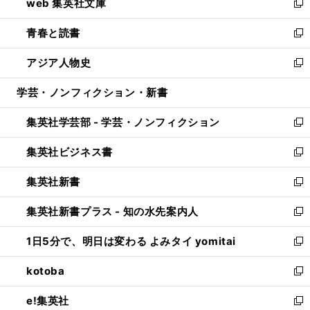
web 集英社文庫
ド
ィ
い
新
ウ
ン
ウ
し
青春と読書
で
ド
ィ
い
新
開
ウ
ン
ウ
し
アジア人物史
く
で
ド
ィ
い
新
開
ウ
ン
ウ
し
学芸・ノンフィクション・新書
く
で
ド
ィ
い
開
ウ
ン
ウ
集英社学芸部 - 学芸・ノンフィクション
く
で
ド
ィ
新
開
ウ
ン
し
集英社ビジネス書
く
で
ド
い
新
開
ウ
ウ
し
集英社新書
く
で
ィ
い
新
開
ン
ウ
し
集英社新書プラス - 知の水先案内人
く
ド
ィ
い
新
ウ
ン
ウ
し
1日5分で、明日は変わる よみタイ yomitai
で
ド
ィ
い
新
開
ウ
ン
ウ
し
kotoba
く
で
ド
ィ
い
新
開
ウ
ン
ウ
し
e!集英社
く
で
ド
ィ
い
新