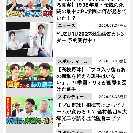
る真実】1998年夏・伝説の死
闘の最中にPL学園に何が起きて
いた！？
ニュース
2026.08.07更新
YUZURU2027羽生結弦カレン
ダー 予約受付中！
スポルティーバ
2026.08.06更新
動画
【高校野球】「プロ入り後もあ
の衝撃を超える選手はいな
い」。PL学園トリオが衝撃を受
けた選手
スポルティーバ
2026.08.06更新
動画
【プロ野球】指揮官によってチ
ームが変わる！？ 金村義明＆大
塚光二が語る歴代監督エピソー
ド
スポルティーバ
2026.08.06更新