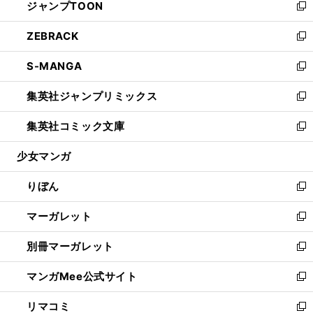
ジャンプTOON
く
で
ド
ィ
い
新
開
ウ
ン
ウ
し
ZEBRACK
く
で
ド
ィ
い
新
開
ウ
ン
ウ
し
S-MANGA
く
で
ド
ィ
い
新
開
ウ
ン
ウ
し
集英社ジャンプリミックス
く
で
ド
ィ
い
新
開
ウ
ン
ウ
し
集英社コミック文庫
く
で
ド
ィ
い
新
開
ウ
ン
ウ
し
少女マンガ
く
で
ド
ィ
い
開
ウ
ン
ウ
りぼん
く
で
ド
ィ
新
開
ウ
ン
し
マーガレット
く
で
ド
い
新
開
ウ
ウ
し
別冊マーガレット
く
で
ィ
い
新
開
ン
ウ
し
マンガMee公式サイト
く
ド
ィ
い
新
ウ
ン
ウ
し
リマコミ
で
ド
ィ
い
新